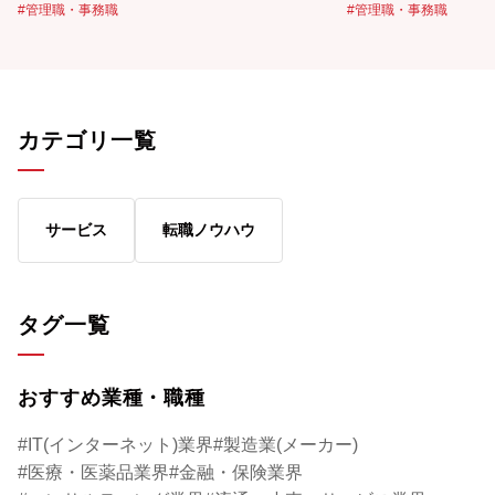
管理職・事務職
管理職・事務職
でしょうか。エグゼクティブは外資系企業を
多いのではないでし
中心に広まってきた呼称で、企業の後継者不
転職では、高いスキ
足や人材の流動化を背景に、さらに重要性が
易度が高く、オファ
高まる可能性もあります。エグゼクティブ層
今回は、多くのハイ
の求人は非公開で進められるケースが多く、
の実績がある転職の
カテゴリ一覧
一般的な転職活動とは異なる点も特徴です。
アの転職の落とし穴
そこで今回は、エグゼクティブとはどのよう
きます。 ハイキャリアの転職をご検討され
な言葉なのかをわかりやすく解説するととも
ている方は、ぜひパ
に、エグゼクティブ転職の特徴や目指すため
をご利用ください。
サービス
転職ノウハウ
の方法もあわせて紹介します。ぜひ今後のキ
リアアドバイザーか
ャリア設計の参考にしてみてください。
サポートをさせてい
タグ一覧
おすすめ業種・職種
IT(インターネット)業界
製造業(メーカー)
医療・医薬品業界
金融・保険業界