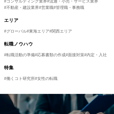
コンサルティング業界
流通・小売・サービス業界
不動産・建設業界
営業職
管理職・事務職
エリア
グローバル
東海エリア
関西エリア
転職ノウハウ
転職活動の準備
応募書類の作成
面接対策
内定・入社
特集
働くコト研究所
女性の転職