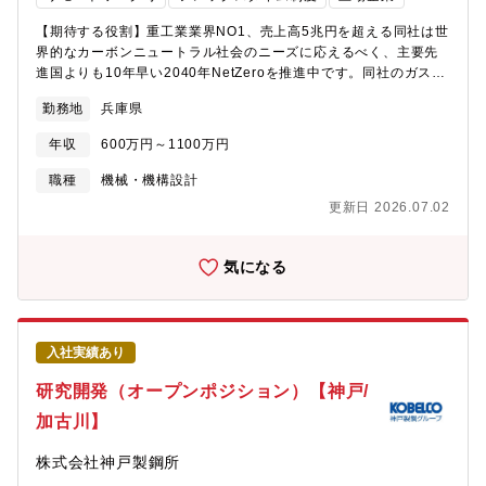
がますます重要になってきており、それらの開発を加速・強化す
品や技術が実機に適用された際の達成感・満足感は大きく、次の
るために技術者を募集しております。【配属組織】技術開発本部
テーマへの強いモチベーションに繋がります。◎自ら提案・企画
【期待する役割】重工業業界NO1、売上高5兆円を超える同社は世
機械研究所 振動音響研究室【配属予定部署の現在の組織体制】機
した開発テーマを推進できるため、直面した課題を自力で乗り越
界的なカーボンニュートラル社会のニーズに応えるべく、主要先
械研究所└所長・企画└構造強度研究室└振動音響研究室…★配属
えた際に、大きな自己成長とやりがいを実感できます。◎担当テ
進国よりも10年早い2040年NetZeroを推進中です。同社のガスタ
予定部署└流熱技術研究室└化学技術研究室└資源プロセス研究室
ーマが停滞した際のリスク（危険予知）まで先回りして想定し、
ービンは世界シェア1位で世界最高水準の発電効率（64%以上）を
└AYZp（PL含む）※今回は振動音響研究室への配属を予定してい
勤務地
兵庫県
自らBプランのロジックを組み立てて検証を繰り返すことで、技術
誇り、かつ従来型の石炭焚き火力発電に比べてCO排出量を約50%
ます。振動音響研究室└室長1名、管理職5名、一般職4名、（派遣
者としての「自律の力」が身につきます。◎加古川製鉄所の操業
削除できるものであります。そのために、カーボンフリー発電の
社員2名）└振動グループと音グループで約半数で分かれ、振動と
年収
600万円～1100万円
部門など関係部署と協働して課題を達成したとき、組織の大きな
中核である水素・アンモニアガスタービンの開発とコンバインド
音に関連するテーマをそれぞれ担当していますが、切り分けられ
団結力や一体感を味わうことができます。◎学会発表やDX等の変
サイクルの究極的なCO2エコ高効率化を加速すべく、様々なスキ
職種
機械・機構設計
ない問題も多く、各グループメンバーが同じテーマで役割分担し
革活動も積極的に推進しています。
ルや経験を持ち新しい技術にチャレンジして頂ける人材を期待い
て課題解決を進める事も多くあります。【振動音響研究室のミッ
更新日 2026.07.02
たします。【職務内容】脱炭素社会実現に向けた発電用ガスター
ション】●ミッション：同社グループに関わる世の中の全てのもの
ビンの設計業務をお任せ致します。機器全体の開発・計画、構造
を 静かに効率よく安全に動かす。●目指す姿：同社グループの関
設計、要素設計(燃焼器・タービン・圧縮機)など。発電プロジェク
気になる
係する機械製品に関しては、安心・安全な稼働により振動騒音ト
トの主機設計を通して、受注に直結する性能や信頼性を司りま
ラブル”0” を追求する。その継続により、品質ブランド化の確立を
す。製品開発戦略や研究開発のロードマップの作成など、経営戦
目指す。●課題：事業上の課題として労働力不足による保全人材の
略を立て、ものづくりの実現を設計面で主導します。【本ポジシ
減少があり、当室では振動や音による診断で効率化を進めていま
ョンの魅力】■世界トップクラスのシェアを誇る最先端のガスター
すが、状態を監視したい設備は多く、設備診断技術を開発する人
入社実績あり
ビンの計画段階から試運転まで一貫した業務を担当します。■同じ
材の強化が必要です。【キャリアパス】入社3～5年後：振動・音
敷地内に総合研究所があるため、研究チームと密に関わりながら
研究開発（オープンポジション）【神戸/
の要素技術開発、事業戦略に基づく技術課題の抽出とテーマ立案
開発を主導しています。■世界各国の発電ビジネスに携わったり、
が可能な状態を目指しており、スペシャリスト・マネージャー両
加古川】
海外事務所での開発業務を行うなどグローバルな環境に身を置く
方のキャリア選択肢がございます。【魅力・やりがい】◎一般的
ことが可能です。■数千億円のプロジェクトで、受注・設計・建
なメーカーの技術者が「自社製品のみ」に閉じるのに対して、同
株式会社神戸製鋼所
設・サービスと全てに参画出来ます。■リモートワークが普及して
社では素材のソリューションとしても振動・音の技術を活用して
おり、育児や介護などの事情がある方でもワークライフバランス