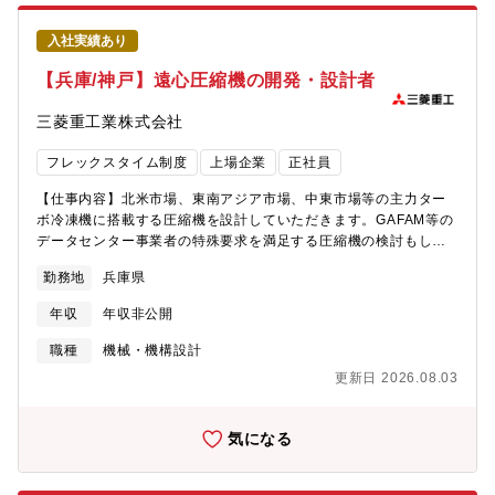
究機関・海外パートナー）との共同研究の企画・推進③ 光・エレ
を積むこともできます。 さらには、専門性を高めるための社外
クトロニクス技術を用いたシステムインテグレーション・関連す
研究機関駐在や海外留学することも可能です。【配属組織】技術
入社実績あり
る要素技術（センサ、光学部品、電子回路、制御・信号処理等）
開発本部 機械研究所 科学技術研究室■技術開発本部 機械研究所・
を統合したシステム構成の検討・実環境・実運用を想定した試
【兵庫/神戸】遠心圧縮機の開発・設計者
企画部門・構造強度研究室・振動音響研究室・流熱技術研究室・
験・検証用システムの構築および評価・ハードウェアとソフトウ
化学技術研究室…★配属予定部署・資源プロセス研究室
ェアを含めたシステム全体としての性能・成立性の確認および課
三菱重工業株式会社
題抽出・現地・現場での適用を視野に入れたシステム調整、性能
改善、信頼性向上・設計部門、研究部門、外部パートナーと連携
フレックスタイム制度
上場企業
正社員
したシステムインテグレーション④ プロジェクトマネジメント・
研究開発プロジェクトにおける計画立案、進捗・課題・リスク管
【仕事内容】北米市場、東南アジア市場、中東市場等の主力ター
理・研究メンバーや他部署との調整・合意形成・技術面および運
ボ冷凍機に搭載する圧縮機を設計していただきます。GAFAM等の
営面の双方を意識したプロジェクト推進・（経験に応じて）若手
データセンター事業者の特殊要求を満足する圧縮機の検討もして
研究者・技術者の指導・育成【本ポジションの魅力】・将来社会
いただきます。【募集背景】三菱重工サーマルシステムズ株式会
勤務地
兵庫県
の基盤となる分野に向けて、光学技術やエレクトロニクス技術を
社では、省エネルギー・脱炭素・環境負荷低減という社会ニーズ
活かし、新たな価値を生み出す研究開発に携わることができま
に対応する製品展開を行っており、弊社のターボ冷凍機は国内で
年収
年収非公開
す。・レーザー通信やエネルギー伝送といった先進的な技術領域
60％以上のトップシェアを誇ります。しかし、海外シェアはまだ
において、基礎的な検討から実証・応用検討まで一貫して関われ
少なく、今後、グローバル市場で勝ち残ってゆくために、特に半
職種
機械・機構設計
る点が大きな魅力です。・実環境での検証や現地対応を重視して
導体工場、データセンター等の大規模なお客様ニーズを取り入れ
更新日 2026.08.03
おり、机上検討にとどまらず、自ら現場で技術を確かめながら課
ながら、三菱重工の技術で高性能なターボ冷凍機に適した圧縮機
題解決に取り組めるため、実践的な技術力を磨くことができま
の設計開発ができる方を急ぎ募集しています。【仕事の魅力・や
す。・ベテラン技術者が蓄積してきた知見や暗黙知に触れなが
りがい】・MHIグループでは2040年までにカーボンネットゼロを
気になる
ら、それらを吸収・整理し、次世代につなげていく役割を担うこ
目指して取り組んでおり、当社に期待される役割りも大きくなっ
とができます。・研究テーマの企画やプロジェクト推進にも関わ
ています。・高効率ターボ冷凍機、及びターボ冷凍機を中心とし
ることで、技術検討だけでなく、全体を俯瞰した判断や調整を通
た熱源設備の省エネルギー化は、カーボンニュートラル社会に貢