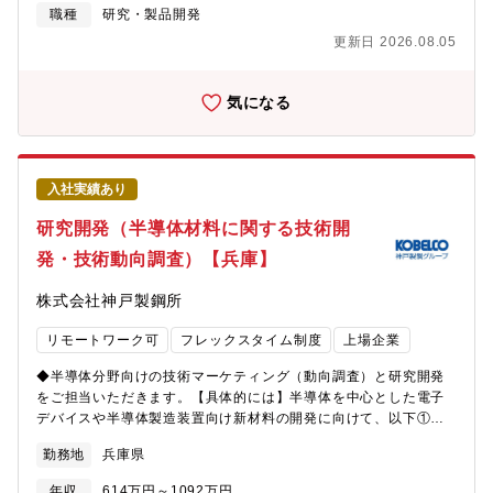
しさを創造する。【配属部署】フィルム・シート研究所 研究部
職種
研究・製品開発
【組織構成】合計５４名所長１名、部長１名、管理職２５名を含
更新日 2026.08.05
む （女性合計１２名）＜部署の雰囲気＞社内外とのコミュニケ
ーションが多く、相談しやすい環境でざっくばらんに話が出来
る。また、20～50代の幅広い年齢層で技術色が強く、新製品を開
気になる
発するやりがいのある部署。社員同士が仕事以外でも共通の趣味
などを通し、交流がある親しみやすい職場。【募集背景】事業拡
大による増員【キャリア】将来、半導体プロセス材料開発リーダ
ーとしての活躍を期待する。（研究開発の専門性を深めつつ、将
入社実績あり
来的なチームマネジメントや他部門との連携なども視野に入れ
る）【働き方】〇残業：平均10～20時間程度〇出張：有り （2
研究開発（半導体材料に関する技術開
～6回/年程度 国内・海外）〇転勤：当面は尼崎事業所での勤務
発・技術動向調査）【兵庫】
となりますが、将来的に国内外の拠点への転勤の可能性がありま
す。転勤は自己申告制度により希望を考慮します。【身につくス
株式会社神戸製鋼所
キル・やりがい】目覚ましい発展を遂げる半導体技術を支えるキ
ーマテリアル開発に携わり、材料開発に留まらず、自身が提案す
リモートワーク可
フレックスタイム制度
上場企業
るプロセスが実用化されるなど半導体プロセスの発展に寄与する
ことができる。また、粘着剤の組成・配合設計、高分子材料の高
◆半導体分野向けの技術マーケティング（動向調査）と研究開発
度な評価・解析技術だけでなくグローバルな調整力、 国内外の顧
をご担当いただきます。【具体的には】半導体を中心とした電子
客ニーズを起点に、チームで連携しながら量産移管まで一貫して
デバイスや半導体製造装置向け新材料の開発に向けて、以下①～
関わることで、個々のプロジェクトをリードする総合力が身に付
④をご担当いただきます。①文献調査や学会、セミナー参加など
きます。【仕事の大変さ、やりがい】社内外の有識者と会話をし
勤務地
兵庫県
による技術動向の調査②お客様訪問による開発課題の設定、技術
ながら最新動向を学び、お客様のお困りごとを解決することが求
提案③実験計画の策定と実験担当部署、分析会社への実験依頼、
められるが、自分が設計したものが量産化される喜びを感じるこ
年収
614万円～1092万円