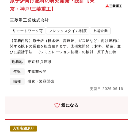
原子炉向け燃料の研究開発・設計【東
発ができます。◎最先端の材料開発に携わることができ、早いう
職 ：男性3名（30代～40代）正社員 ：男性9名、女性2名（平
ちから裁量を持って業務に取り組むことができ、活躍の機会が多
京・神戸/三菱重工】
均30代前半）契約社員：男性1名、女性5名（30代～50代）経験
い環境です。海外も含めて、多くのお客様との技術ディスカッシ
者採用の方も在籍しています。【働き方】〇在宅：常時出社いた
ョンや学会・協会活動を通じて自身のスキルアップも図ることが
三菱重工業株式会社
だきます。〇残業：平均20時間/月〇出張：月に数回程度ありま
できます。また、お客様との共同研究などもあり、仕事の幅が広
す。出張先は、お客様、協力会社、学会、展示会など。海外出張
がり、スキルアップも行えます。◎環境対応の拡大に伴い、新し
リモートワーク可
フレックスタイム制度
上場企業
もあります。【仕事上のやりがい・厳しさ】・世界をリードする
い需要の創出が期待される市場に身を置くことで、社会貢献を行
お客様と共に仕事をしています。半導体業界をリードするお客様
いながら、スキル・経験を身につけることができます。また、同
【業務内容】原子炉（軽水炉、高速炉、ガス炉など）向け燃料に
への開発業務です。主要なお客様とは定期的にミーティングを開
社はチタンだけでなく、鉄やアルミなど様々な素材・製品・技術
関する以下の業務を担当頂きます。①研究開発 ：材料、構造、並
催しています。ミーティングにおいては先端半導体に対するニー
を扱っているため、同社独自のシナジー効果をスピード感をもっ
びに設計手法 （シミュレーション技術）の検討 原子力に特化
ズや技術動向に関して議論が交わすこととなり、周囲の製品開発
て創出しています。◎社内の営業や製造部門と密に連携を取りな
した知識がなくても可。材料、強度、熱水力、解析計算など基礎
に対するモチベーションは非常に高いといえます。現時点で半導
勤務地
東京都 兵庫県
がら業務を推進しますので、一体感を感じられる魅力がありま
技術能力を発揮していただけます。②基本設計 ：上記の研究開発
体に対する深い知見は不要ですが、継続的な技術や市場に関する
す。また、業務遂行を通じて、他部署のメンバーとの人脈を広
結果を元に基本仕様を決定し、プラントの安全性を含む性能評価
知識の蓄積が求められます。・工場内にある開発部門として、お
年収
年収非公開
げ、担当製品の市場から、モノづくりまでの全体を理解すること
③詳細設計 ：モノづくりに向けて設計（後段の材料調達、製造、
客様と同じ評価設備を持つことを強味とし、開発製品の条件提案
ができます。
検査のインプット） 原子力に特化した知識がなくても可。モノ
職種
研究・製品開発
まで行うことで、お客様と密接な関係を構築することができま
づくりに対する熱意と製作設計技術を発揮していただけます。④
す。・自らもしくはあなたが所属するチームで考えたアイディア
更新日 2026.06.16
プロジェクト管理 ：燃料の受発注、生産管理、品質保証等関連部
が実際の製品に搭載されます。これは言うまでもない達成感が得
門と協力し取り纏め推進原子力に特化した知識がなくても可。機
られます。自分の開発したアイテムが世の中に出回る喜びは替え
械設計や生産技術、技術営業の経験等を活かしていただけます。
気になる
難いものです。【アピールポイント】【ポジションの魅力】・世
【仕事の魅力・やりがい】原子燃料は原子力発電の中核であり、
界をリードするお客様と共に仕事をする中で先端技術動向に触れ
その設計に従事することは将来の日本のエネルギー供給への大き
る機会があり、その中で自ら立ち上げた技術やコンセプトをお客
な責任を伴うと共に大きなやりがいがあります。当社の燃料事業
様に提案できる環境であり、技術者として成長の機会が多くあり
の特徴は以下の通りです。①原子力プラント総合メーカーとし
ます。また国際学会の発表機会もあり、同業界での人脈形成が可
入社実績あり
て、安全安定した原子力発電の利用に貢献脱炭素社会の実現のた