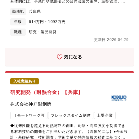
力に応じて、新商品の開発から量産化、さらには利用技術開発ま
具体的には、事業門や他部署との合同会議の主導、進捗管理、試
され、GX予算を活用した高速炉、高温ガス炉の研究開発に取り組
で一貫して任せられるため、大きな手応えを感じられます。◎ダ
験計画へのフィードバック等をお任せします。将来的にCN/CE全
んでいます。■当社は高速炉の研究開発・エンジニアリングの専業
勤務地
兵庫県
イレクトな反応： お客様と直接対話する場合もあり、自らの技術
般のプロセス・機器の導入・開発・実証を推進していただきま
会社として2007年に三菱重工業により設立され、その後、国が推
提案がどれだけ収益や課題解決に貢献したかを数字で実感できる
す。【募集背景】同社グループが目標として掲げる2050年カーボ
進する高速炉実証炉の開発炉型に当社の提案する炉型が2023年に
年収
614万円～1092万円
環境です。◎成長を支える環境： 必要な研修や外部セミナーへの
ンニュートラル（CN）の実現に向けては、自社研究部門のみなら
公募により選定され、2040年代半ばの運転開始に向けファースト
参加も積極的に推奨しており、常に最新の知識を吸収し続けるこ
ず、自社事業部門や他社との共創による「早期の社会実装」が不
職種
研究・製品開発
ステップとなる概念設計を2028年度完了に向けて実施中です。
とができます。
可欠です。その過程において、資源循環や環境価値の最大化とい
【求人の魅力】高速炉事業において同社は国に選定されたリーデ
更新日 2026.06.29
ったサーキュラーエコノミー（CE）の考え方を取り入れた技術・
ィングカンパニーであり、顧客の最前線で実施内容などの計画立
事業創出にも取り組んでいきます。現在は基礎研究から実用化フ
案、プロジェクト推進を行い、最先端の国家プロジェクトに取り
ェーズへの移行期にあり、単なる技術探究に留まらず、コスト算
気になる
組む事ができる稀有で魅力的な業務です。【配属組織】三菱重工
出やプロジェクトマネジメントを含めた「出口（事業化）を見据
業に入社後すぐに、グループ会社の三菱FBRシステムズ株式会社
えた開発」を牽引できるリーダー層を募集します。※サーキュラ
に出向し業務に従事いただきます。また、将来的には三菱重工業
エコノミー（CE）とは従来の「大量生産・大量消費・大量廃棄
に復職のうえ、原子力分野で活躍いただくことを予定していま
（リニアエコノミー）」に代わり、資源を循環させながら活用
す。【働き方について】・三菱重工業入社後に、三菱FBRシステ
入社実績あり
し、環境負荷の低減と経済成長を両立させる仕組みです。①廃棄
ムズに出向して業務を行っていただきます。・同社には20代～60
物と汚染を設計段階から排除する、②製品と原材料を高い価値の
研究開発（耐熱合金）【兵庫】
代まで約150名、また、プロジェクト部には24名の技術系社員・
まま循環させ続ける、③自然のシステムを再生する、の3つが基本
スタッフ職で活動しています。・原則出社しての業務が基本とな
原則と定義されています。 【キャリアパス】■入社後すぐ：鉄資
株式会社神戸製鋼所
ります。但し、育児・介護の理由により在宅勤務可。・出張あり
源循環分野の開発プロジェクトに従事し、技術や技術開発の位置
（国内：1～4回/月）【同社について】・三菱グループの創業者岩
づけを学びます。■入社半年以降：プロジェクト内の数名程度で構
リモートワーク可
フレックスタイム制度
上場企業
崎彌太郎は政府より工部省長崎造船局を借り受け、長崎造船所と
成されるテーマの主担当を任せ、事業部門との議論を主導しま
命名して造船事業を開始したことを契機に1884年に創業した同社
す。 事業部門側で実装に向けたプロジェクトが立ち上がる際に
◆従来性能を超える耐熱材料の創出、耐熱・高温強度を制御でき
は発電プラントなどの社会インフラ、船舶、航空機などの輸送機
は、期間限定でプロジェクトに参画し、実操業に関する技術獲得
る材料技術の開発をご担当いただきます。【具体的には】●合金設
器、大型ロケットなどの宇宙機器に至るまで、エンジニアリング
や人脈形成を進めます。■入社数年後：鉄資源循環に加え、
計・基礎研究・技術調査：学術文献や特許情報の精査に基づく、