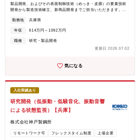
◎多様な開発分野の機会があり、形状計測から半導体検査まで幅
が得られれば、状況に応じて国内の学協会や国際会議での講演、
製品開発、およびその表面制御技術（めっき・皮膜）の要素技術
広い業務に対応可能です。◎計測/センシングはフィジカルとサイ
学術論文投稿の経験を積むことも可能です。将来的に条件が整え
開発から製造技術確立、新商品開発までご担当いただきます。
バーの接点を担うため、研究所だけでなく国内外の製造拠点での
ば、技術開発本部だけなく、素材系事業部門、新規事業開発分
【具体的には】担当の開発テーマに対して文献調査や実験計画の
仕事も可能です。◎海外留学や博士号取得などの支援制度、大学
勤務地
兵庫県
野、実際に素材が使われる電力事業やエンジニアリング事業・機
起案から行い、関係部署や自部署の同僚たちと議論しながら、テ
研究機関との共同研究を通じて、自己成長や新技術習得の機会が
械事業に関連した分野へ、活躍の場を移す選択肢もあります。
ーマの目標達成を目指します。当室は技術者一人ひとりに大きな
豊富です。◎技術企画や新事業創出にも関与でき、自分のキャリ
年収
614万円～1092万円
【働き方】・平均残業時間：25時間程度/月・リモートワーク：全
裁量と自由度が与えられており、自らの手で開発テーマを動かし
アを広げることができます。【配属組織】技術開発本部 デジタ
社制度として月10日まで利用可能（実験業務や、事業部門との打
ていく自律的な面白さを実感していただける環境です。※業務比
職種
研究・製品開発
ルイノベーション技術センター 計測技術研究室技術開発本部 デ
合せ時には原則出社となります）
率の一例としては、開発テーマ業務50％、室共通業務30％（学会
ジタルイノベーション技術センター（DITec）・計測技術研究室
更新日 2026.07.02
発表準備、特許出願、職場のDX活動など）、その他20％（関係部
…★配属予定部署・生産マネジメント研究室・メカトロニクス研
署との議論・調整など）です。＜担当製品・テーマの例＞自動
究室・AI・データサイエンス推進室【デジタルイノベーション技
車・電機・建材メーカー向けの鋼板・高張力鋼板（ハイテン）の
気になる
術センター（DITec）のミッション】①グループのDX推進に向
生産技術開発：高品質なハイテンを、工場の実ラインで大量生産
け、先進技術の獲得/開発及び、事業展開を図る。②DXに関する
するための製造条件（熱間圧延、酸洗、焼鈍、めっきなどの諸条
「技術担保」「人材育成」「データ活用基盤整備」を担う。同社
件）の確立・特殊化成皮膜開発：成形加工時の潤滑性、部品の防
すべての事業部門、KOBELCOグループの多くの企業に対し、DX
錆性、溶接性などを両立する化学皮膜の開発・高耐食めっき・皮
を技術面で支える取り組みを展開し、グループ全体のDX推進に貢
入社実績あり
膜製品開発：亜鉛・アルミ・マグネシウムからなる次世代の高耐
献しています。【計測技術研究室のミッション】DXの起点/土台と
食めっき「KOBEMAG」などの新製品開発・評価■参考URL：・
研究開発（低振動・低騒音化、振動音響
なるフィジカル空間情報のサイバー空間への取り込みを先導する
高張力鋼板（ハイテン）の詳細について
ことでデータを活用した新たな価値創出とものづくりを変革す
による状態監視）【兵庫】
https://www.kobelco.co.jp/products/steel-
る。【働き方】・平均残業時間：10時間程度/月・リモートワー
aluminum/sheet/highten/・KOBEMAGの詳細について
ク：平均5回程度/月（全社制度として月10日まで利用可能）
株式会社神戸製鋼所
https://www.kobelco.co.jp/products/steel-
aluminum/sheet/pdf/kobemag_s.pdf・亜鉛めっき鋼板の詳細に
リモートワーク可
フレックスタイム制度
上場企業
ついてhttps://www.kobelco.co.jp/products/steel-