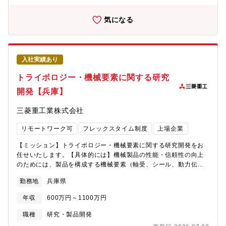
ー致します。
ュレーション評価、これら業務を取りまとめるプロジェクトマネ
ジメントのいずれか。【本ポジションの魅力】私たちの職場で
気になる
は、CO2回収プラントをはじめとするカーボンニュートラル関連
製品、原子力、防衛・宇宙製品など、幅広い分野の研究開発に携
わることができます。特に、化学分野では新エネルギーやCO2利
活用を含む新製品の研究開発にも関与する機会があります。これ
入社実績あり
らのプロジェクトは、エネルギーの安定供給や環境保護、安全保
障といった重要な課題に取り組んでおり、世界規模での社会貢献
トライボロジー・機械要素に関する研究
へと直結しています。【働き方】化学第三研究室は、3つのチーム
開発【兵庫】
からなる研究室です。20～30歳代が多く、40～50歳代のベテラ
ンが技術や経験で支えながら、若手が主体的に研究開発に取り組
三菱重工業株式会社
んでいる活気あふれる職場です。完全フレックス勤務制度を導入
しており、在宅勤務も業務状況に応じて柔軟に活用しています。
リモートワーク可
フレックスタイム制度
上場企業
また、社内での研究活動に留まらず、国内外の研究機関との共同
研究も積極的に行っています。これにより、最先端の知見を取り
【ミッション】トライボロジー・機械要素に関する研究開発をお
入れ、研究の質を高めています。【同社について】・三菱グルー
任せいたします。【具体的には】機械製品の性能・信頼性の向上
プの創業者岩崎彌太郎は政府より工部省長崎造船局を借り受け、
のためには、製品を構成する機械要素（軸受、シール、動力伝達
長崎造船所と命名して造船事業を開始したことを契機に1884年に
機構など）の適切な製品適用、および機械駆動時の摩擦・摩耗・
創業した同社は発電プラントなどの社会インフラ、船舶、航空機
勤務地
兵庫県
潤滑・密封などのトライボロジー技術の高度化が不可欠です。三
などの輸送機器、大型ロケットなどの宇宙機器に至るまで、エン
菱重工の製品には発電プラント等超大型の設備やガスタービン、
ジニアリングとものづくりのグローバルリーダーとして、社会を
年収
600万円～1100万円
防衛、航空宇宙機器など、過酷環境で使用されるものが多く、特
牽引しております。・直近2024年度決算で受注高7兆0,712億円
殊な環境条件に対応できる機械要素の研究開発を担当いただく重
職種
研究・製品開発
売上収益5.0271兆円、当期利益2,454億円等いずれも過去最高値
要なポジションです。【本ポジションの魅力】最新技術に接しな