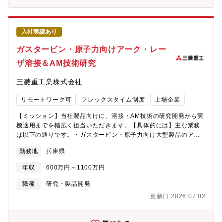
ーを熟知しておりますので、内定まで丁寧にフォロー致します。
境：利益貢献を前提に、自主的かつ論理的な提案で数千万円以上
の予算獲得が可能。自身の裁量で研究を推進できます。・グロー
バルな影響力：世界市場で競争力を持つ製品開発に直接貢献し、
入社実績あり
航空宇宙産業の未来をリード。・挑戦を支える風土：失敗を恐れ
ず挑戦し続ける「折れない心」とタフな探究心を持つ方が活躍で
ガスタービン・原子力向けアーク・レー
きる環境です。【働き方】・20代から60代まで幅広い年代が活躍
ザ溶接＆AM技術研究
中。・上司・部下問わず意見を自由に言い合える風通しの良い職
場環境。・厳しさの中にも温かいコミュニケーションが根付いて
三菱重工業株式会社
おり、チームワークを重視。・研究内容の自由度が高く、個々の
裁量で論理的な提案が歓迎される文化。・充実した設備と安定し
リモートワーク可
フレックスタイム制度
上場企業
た経営基盤のもと、長期的なキャリア形成が可能。【同社につい
て】・三菱グループの創業者岩崎彌太郎は政府より工部省長崎造
【ミッション】当社製品向けに、溶接・AM技術の研究開発から実
船局を借り受け、長崎造船所と命名して造船事業を開始したこと
機適用までを幅広く担当いただきます。【具体的には】主な業務
を契機に1884年に創業した同社は発電プラントなどの社会インフ
は以下の通りです。・ガスタービン・原子力向け大型製品のアー
ラ、船舶、航空機などの輸送機器、大型ロケットなどの宇宙機器
ク溶接、レーザ溶接および積層造形（AM）技術の研究開発・溶
に至るまで、エンジニアリングとものづくりのグローバルリーダ
勤務地
兵庫県
接・AMの要素技術評価とプロセス最適化・新技術の試作、評価、
ーとして、社会を牽引しております。・直近2024年度決算で受注
量産適用に向けた検証・改善活動・複数部門と連携し、製造プロ
高7兆0,712億円 売上収益5.0271兆円、当期利益2,454億円等い
年収
600万円～1100万円
セスの革新に向けた提案・実行・数千万円以上の規模の研究テー
ずれも過去最高値であり、NO1重工業メーカーでありながらさら
マを自主性を持って設定し、論理的に提案、予算管理しながら・
職種
研究・製品開発
に成長をしております。・在宅勤務、時間単位年休、フレックス
遂行【本ポジションの魅力】・世界的に需要が高まるガスタービ
タイム制度導入、えるぼし」「くるみん」の各認定等ワークライ
更新日 2026.07.02
ン・原子力分野の技術革新に直接携われる・国家レベルのモノづ
フバランスを整えた働き方が可能です。・パソナから入社実績が
くりプロジェクトを技術面からリードし、社会インフラの未来を
多数あり、選考フローを熟知しておりますので、内定まで丁寧に
支える重要ポジション・裁量権が大きく、自らのアイデアで数千