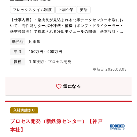
ション、物理モデル開発、実験技術を活用して、安定生産や高強
フレックスタイム制度
上場企業
英語
度化に向けて品質予測・改善検討・提案を行う。（数値解析と実
機データを連携したデジタルツインの構築）●機械研究所 振動音
【仕事内容】・急成長が見込まれる北米データセンター市場にお
響研究室機械系・素材系製品や工場設備の振動・騒音における課
いて、高性能なターボ冷凍機・補機（ポンプ・ドライクーラー・
題に対して、高い品質・安定稼働に貢献するため、振動・音によ
熱交換器等）で構成される冷却モジュールの開発、基本設計・詳
る設備診断技術の開発を行う。●機械研究所 流熱技術研究室社内
細設計に従事頂きます。・米国で実績のあるパートナー会社と連
外の機械や化学に関わる多様な要素技術との融合によって「熱流
勤務地
兵庫県
携しながら、市場のトレンド・顧客ニーズにフォーカスした冷却
体制御技術」と「化学プロセス技術」を深化させ、環境・エネル
モジュールの開発、設計業務に携わることができます。※冷却モ
ギー分野に関わる事業領域に、KOBELCOグループの成長の礎と
年収
450万円～900万円
ジュールに求められる機能として、冷水供給の安定性・負荷変動
なる高度な技術・独創的ソリューションを提供する。●デジタルイ
への追従性・冗長性・省エネ性・メンテナンス性等が挙げられ、
職種
生産技術・プロセス開発
ノベーション技術センター 計測技術研究室/生産マネジメント研究
これらを満足する冷却モジュールの設計に携われます。【募集背
室グループのDX推進に向け、先進技術の獲得/開発及び、事業展開
更新日 2026.08.03
景】世界各国で大規模インフラを手掛けグローバル企業である同
を図り、DXに関する「技術担保」「人材育成」「データ活用基盤
社は、世界最高水準のエネルギー効率を実現したターボ冷凍機
整備」を担う。●プロセス技術センター素材製品の各製造プロセス
（国内で70％近くのトップシェア）を開発しており、省エネルギ
気になる
における高品質・高歩留・省エネ・高生産性を実現するため、課
ー・脱炭素・環境負荷低減という社会ニーズに対応する製品展開
題に対して燃焼・伝熱・流動・圧延・加工・計測・制御の要素技
を行ってます。今後はグローバル市場で勝ち残ってゆくために海
術を駆使して、ソリューション提案・実機改善を行う。等【魅
外シェア獲得を見据え、特に半導体工場、データセンター等の大
力・やりがい】◎技術開発本部には、同社グループの多様な事業
規模なお客様ニーズを取り入れながら、三菱重工の技術で高性能
で培った技術が集まっており、それらを活用して社会や事業の課
入社実績あり
なターボ冷凍機、及び補機で構成される冷却モジュールの開発・
題解決に取り組むことができます。研究者としての技術専門性を
設計ができる人材を募集しています。【仕事や部署の魅力】世界
プロセス開発（新鉄源センター）【神戸
深める/広めるための環境が整っています。◎2050年のCNに向け
最高水準のエネルギー効率を実現した、冷熱製品やヒートポンプ
た技術開発に携わり、実証現場として製鉄所や発電所などの大規
本社】
の開発・製造・販売に携わります。2040年までにカーボンネット
模工場を活用できます。◎高度な研究開発設備が整っており、新
ゼロを目指して取り組んでおり、地球温暖化やAI社会によるデー