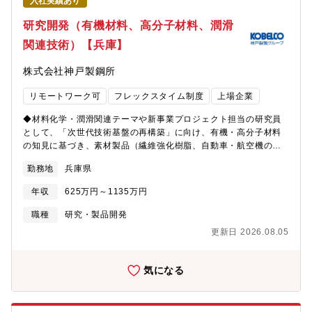
入社実績あり
研究開発（有機材料、高分子材料、潤滑
関連技術）【兵庫】
株式会社神戸製鋼所
リモートワーク可
フレックスタイム制度
上場企業
◆材料化学・潤滑関連テーマや新事業プロジェクト担当の研究員
として、「次世代技術基盤の再構築」に向け、有機・高分子材料
の知見に基づき、素材製品（繊維強化樹脂、自動車・航空機のア
ルミ部品向け潤滑剤等）の性能改善や評価手法の確立を行いま
勤務地
兵庫県
す。具体的には、改良した有機高分子材料の試作・分析・性能評
価を行い、事業部門と連携した課題解決を目指します。また、事
年収
625万円～1135万円
業部門に入り込み、事業課題に基づいた将来の技術構築計画の立
案を行います。新しい高分子材料の開発PJに参画していただく可
職種
研究・製品開発
能性もあります。【キャリアパス】●入社直後：1.2つのプロジェ
更新日 2026.08.05
クトやテーマに従事し、同社の技術や技術開発の位置づけを学
び、実験や考察が可能な状態を目指します。●入社半年以降：実験
や考察結果をまとめ、事業部門等テーマの委託先に報告を行いま
気になる
す。また、管理職や主担当の指導の下、改良した有機高分子材料
の試作やできたものの分析を行います。また、それら材料の適用
分野における性能評価（潤滑性や機械の性能等）を行います。●入