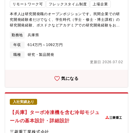
いるため、「自社製品」の枠を超えて、産業機械、自動車、鉄
リモートワーク可
フレックスタイム制度
上場企業
を大切にしています。■定期的な面談もあるため風通しの良い環境
道、船舶、発電所、橋梁、プラント、建物まで動くもの全てを対
にて働きます。■弊部門には女性も在籍しており、主席や主任クラ
象として、全産業への技術展開が可能です。◎時には、お客様の
本求人は研究開発職のオープンポジションです。民間企業での研
スの方も活躍しています。【キャリアイメージ】ご自身のご経歴
製品の振動・騒音トラブルに対してもソリューション提供を行う
究開発経験者だけでなく、学生時代（学士・修士・博士課程）の
に応じて柔軟に対応しております。①まずは設計業務担当として
ため、技術者としての市場価値を多角的に高めることができま
研究開発経験、ポスドクなどアカデミアでの研究開発経験をお持
ご活躍いただきます。先輩のサポートや教育制度整っているため
す。◎物理現象への飽くなき探求を許容する風土で、職位ではな
ちの方を対象としています。専門性やご経験に応じて、書類選考
安心して就業できます。②更に海外事務所や駐在員、留学などで
勤務地
兵庫県
く物理現象が常に上位にある組織で、若手であってもベテラン等
通過時に最適なポジションをご案内いたします。【募集背景】同
経験拡大を図ります。③最終的に、チームのマネジメントや開発
と対等に議論できる環境です。◎単なる対症療法的な対策ではな
社は、素材、機械、電力など多様な事業を展開しています。同社
取り纏めなど、各分野でリーダーシップを発揮頂けます。【組織
年収
614万円～1092万円
く、現象の根源を解明することを重視しており、本質的な技術習
製品をご使用いただいているお客様に対しての製品や製造プロセ
構成】三菱重工業株式会社 高砂製作所【同社について】・三菱
得が可能です。◎社内だけでなく、学会活動など社外の技術者と
スへの改善提案と、社内の製品開発や製造プロセスの改善に取組
職種
研究・製品開発
グループの創業者岩崎彌太郎は政府より工部省長崎造船局を借り
競い、学ぶ機会が豊富にあります。自らの研究成果を学会で発表
んでいます。現在、世界的な課題としてカーボンニュートラル
受け、長崎造船所と命名して造船事業を開始したことを契機に
更新日 2026.07.02
し、技術の幅を自ら切り拓く自律的なキャリアを歩むことができ
（CO2削減）やデジタルトランスフォーメーション（DX）による
1884年に創業した同社は発電プラントなどの社会インフラ、船
ます。
生産性向上があります。これらの課題の解決に向けて、多様な技
舶、航空機などの輸送機器、大型ロケットなどの宇宙機器に至る
術を持ち寄り、高め合い、掛け算をして新たな価値を創出する活
気になる
まで、エンジニアリングとものづくりのグローバルリーダーとし
動に参画していただける方を募集いたします。【配属組織】技術
て、社会を牽引しております。・直近2023年度決算で受注高
開発本部同社の幅広い事業分野で培った知見や技術力をもとに、
66,840億円、売上収益46,571 億円、当期利益2,220 億円等いず
横断的に新たな価値を創造し、お客様や社会が抱える課題の解決
れも過去最高値であり、NO1重工業メーカーでありながらさらに
に貢献しています。【ポジション例】※下記求人以外でもご経験
成長をしております。・在宅勤務、時間単位年休、フレックスタ
入社実績あり
にマッチする求人全てで検討いただきます。●ソリューション技術
イム制度導入、えるぼし」「くるみん」の各認定等ワークライフ
センター 成形加工研究室金属板材（薄鋼板・アルミ板など）のプ
【兵庫】ターボ冷凍機を含む冷却モジュ
バランスを整えた働き方が可能です。・パソナから入社実績が多
レス成形における課題に対して、数値シミュレーション技術や実
数あり、選考フローを熟知しておりますので、内定まで丁寧にフ
ールの基本設計・詳細設計
験技術、AI技術を活用して、ソリューション提案を行う。●機械研
ォロー致します。
究所 構造強度研究室素材製品（鋼材、アルミ、銅板、チタンな
三菱重工業株式会社
ど）の構造・強度における課題に対して、数値解析やシミュレー