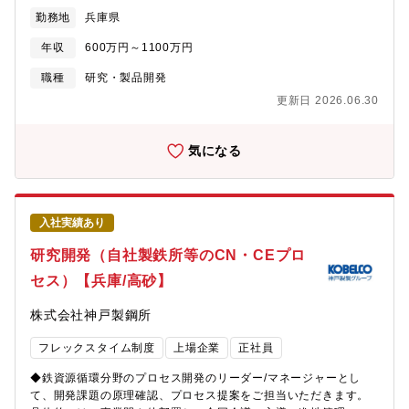
対顧客折衝、対三菱グループ内折衝、関連ステークホルダー(政
CN化に伴い、これら大型鋼構造物に求められる性能は急速に高度
勤務地
兵庫県
府、日本原子力研究開発機構その他民間企業等)との意見形成、国
化・多様化しています。例えば、再生エネルギーの柱となる水
家プロジェクトの戦略立案、等。■顧客経済産業省、日本原子力研
素・アンモニア・液化CO2などの新たなエネルギーを「つくる・
年収
600万円～1100万円
究開発機構（国の原子力を専門とする研究開発機関）、電力会社
運ぶ・貯める」ための極低温対応鋼・耐食鋼・高信頼性鋼材」、
等■高速炉プラント革新的な原子力プラントの一種。高速炉を実用
職種
研究・製品開発
国土強靭化に資する「高寿命・高耐疲労な建築鋼材・橋梁鋼材」
化することによって使用済燃料のリサイクルを行い有効活用し、
など、厚板鋼材が果たす役割はますます大きくなっています。同
更新日 2026.06.30
国のエネルギーの自給率の向上に寄与できる。さらに、放射性廃
社は、自社の製造工程におけるCN化はもちろんのこと、同社製品
棄物の減容化や有害度を低減でき、環境負荷低減に寄与できる。
が社会で使われる際にも着目し、「材料の力」で社会全体のCN化
【プロジェクト部のミッション】技術部門・営業部門、及び三菱
気になる
を支えています。鋼材の高強度化による船舶・構造物の軽量化
重工業関連部門と連携し、国家プロジェクトの戦略立案や、顧客
（燃費向上）や、長寿命化によるインフラ更新頻度の抑制、極低
との交渉、また、高速炉の開発に必要な予算獲得、契約締結と着
温・腐食環境下での安全性向上など、製品を通じたライフサイク
実なプロジェクト遂行。【原子力事業・MFRBを取り巻く環境】■
ル全体のCO2削減と社会インフラの信頼性向上に貢献していま
政府は将来の脱炭素化にむけて、2050年までに温室効果ガスの排
す。この大きな社会課題を解決する次世代商品を創出すべく、
入社実績あり
出を全体としてゼロとする長期目標を設定しており、原子力への
2024年には厚板鋼の仕上圧延機を大規模リフレッシュ（※4）し
期待が高まっています。■当社主要株主の三菱重工業は国内唯一の
研究開発（自社製鉄所等のCN・CEプロ
ました。最新鋭の設備、材料開発力、そして社会課題に直結する
加圧水型軽水炉(PWR)の総合メーカであり、国内PWRプラントの
技術テーマを武器に、未来の船舶・エネルギーインフラ・都市基
セス）【兵庫/高砂】
全24基を納入しています。また、既存の原子力プラント技術に加
盤を共に創り上げる仲間を募集します。※4：仕上圧延機のリフレ
え、将来有望視される高速炉、高温ガス炉(水素製造)、核融合炉、
ッシュ工事について
株式会社神戸製鋼所
マイクロ炉といった革新炉についても、炉型ごとに異なる社会の
https://www.kobelco.co.jp/releases/1214351_15541.html【配
ニーズに対応すべく、社会実装に向け研究開発に取り組んでいま
属組織】鉄鋼アルミ事業部門 技術開発センター 鋼板開発部 厚板
フレックスタイム制度
上場企業
正社員
す。■政府は脱炭素社会の実現に向けた民間投資を後押しする為、
開発室【本ポジションの魅力・やりがい】◎社会貢献を実感： 自
2023年度からGX(グリーントランスフォーメーション)移行債を発
身が手がけた製品が、巨大な船や橋、ビルとなり、社会インフラ
◆鉄資源循環分野のプロセス開発のリーダー/マネージャーとし
行し、革新炉の開発予算を確保しました。三菱重工業は、2023年
として形に残る喜びを実感できます。◎技術者としての裁量： 能
て、開発課題の原理確認、プロセス提案をご担当いただきます。
に高速炉、高温ガス炉の研究開発を推進する『中核企業』に選定