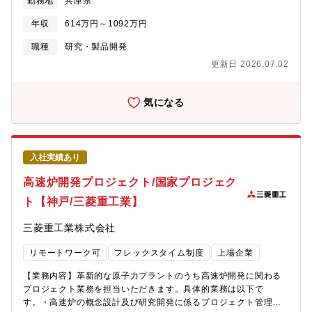
勤務地
兵庫県
様との共同研究なども経験しながらスキルアップが期待できま
す。1.【新商品の企画・材料設計】 お客様（造船メーカー、ゼ
ジェクトでグローバルな原子燃料の研究開発に貢献原子燃料業界
す。【働き方】・平均残業時間：10～30時間程度/月・リモートワ
ネコン等）の要求仕様（強度、靭性、耐食性など）に基づき、合
共通のハードルとして、照射データの取得が容易でないこと、開
年収
614万円～1092万円
ーク：全社制度として月10日まで利用可能・出張頻度：月1～2回
金配合や組織制御のシミュレーションを行います。2.【ラボ検
発費が高額であること、現象の解明が難しいこと、が挙げられま
程度
証・実機検証】 ラボ検証で性能を評価し、製鉄所の大型圧延機
職種
研究・製品開発
す。このため、燃料業界では、国内外の同業他社、顧客（電力会
を用いた実機検証で量産プロセスのテストを行います。 2024年
社）、官公庁（経産省、規制庁など）、研究所、大学が参画する
更新日 2026.07.02
にリフレッシュされた最新鋭の仕上圧延機を使い、冷却速度や圧
共同プロジェクトが数多く立ち上がっており、同社も参画するこ
下能力をミリ単位・コンマ数秒単位で制御し、理想の品質を追求
とで、安全安心な原子力利用に向けたグローバルな研究開発に貢
します。3.【量産プロセスの確立】 実機検証で得られたデータ
気になる
献しています。【同社について】・三菱グループの創業者岩崎彌
に基づき、安定して高品質な製品を製造するための量産条件を確
太郎は政府より工部省長崎造船局を借り受け、長崎造船所と命名
定させ、製造現場へ技術指示を行います。4.【利用技術の開発・
して造船事業を開始したことを契機に1884年に創業した同社は発
提案】 単に商品を売るだけでなく、構造解析（CAE）や溶接実
電プラントなどの社会インフラ、船舶、航空機などの輸送機器、
験を通じて、「この鋼材を使えば、より軽量で安全な構造物が作
大型ロケット等の宇宙機器に至るまで、エンジニアリングともの
入社実績あり
れる」というエビデンスをお客様に提示します。【開発実績
づくりのグローバルリーダーとして社会を牽引しております。・
例】・国内最高強度の円形鋼管（※1）・耐疲労鋼板「EX－
高速炉開発プロジェクト/国家プロジェク
2025年3月期決算で受注高7.0712兆円、売上収益5.0271兆円、当
Facter?」（※2）・高湿潤環境対応型耐食鋼板「エコビュー プラ
期利益2,454億円等いずれも過去最高であり、日本を代表する企業
ト【神戸/三菱重工業】
ス?」（※3)※1：国内最高強度の円形鋼管の受注事例につい
でありながら、さらなる成長を続けております。・在宅勤務、時
て
間単位年休、フレックスタイム制度導入、「えるぼし」「くるみ
三菱重工業株式会社
https://www.kobelco.co.jp/releases/2010/1182985_14782.html※2
ん」の各認定等ワークライフバランスを整えた働き方が可能で
耐疲労鋼板「EX－Facter?」について
す。・パソナから入社実績が多数あり、選考フローを熟知してお
リモートワーク可
フレックスタイム制度
上場企業
https://www.kobelco.co.jp/releases/1214097_15541.html※3：
りますので、内定まで丁寧にフォロー致します。
「エコビュー プラス?」について
【業務内容】革新的な原子力プラントのうち高速炉開発に関わる
https://www.kobelco.co.jp/releases/1214509_15541.html【募
プロジェクト業務を担当いただきます。具体的業務は以下で
集背景】当室では、造船・建築・橋梁・エネルギーインフラなど
す。・高速炉の概念設計及び研究開発に係るプロジェクト管理・
の大型鋼構造物向けの厚板鋼材を扱っています。現在、世界的な