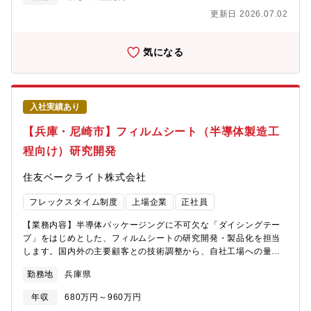
要なポジションです。【本ポジションの魅力】日本国の課題であ
更新日 2026.07.02
る労働人口減少問題に直結しており、今後、ますますニーズが増
えています。MHIの製品は特殊なものが多く自動化が困難です
が、携わると幅広知識、経験、ノウハウが得られます。案件が多
気になる
いのですぐに実践経験ができ、ご自身の実力を試したいという方
には最適です。【働き方】メカトロ、ロボット開発の研究開発を
中に進めるチームに所属して業務を頂くことになります。社内に
は研修制度も整っており、また軽々豊富なメンバーの手厚い指導
入社実績あり
やサポートを受けながら仕事を行っていただけます。フレックス
勤務制、在宅勤務制があります。【同社について】・三菱グルー
【兵庫・尼崎市】フィルムシート（半導体製造工
プの創業者岩崎彌太郎は政府より工部省長崎造船局を借り受け、
程向け）研究開発
長崎造船所と命名して造船事業を開始したことを契機に1884年に
創業した同社は発電プラントなどの社会インフラ、船舶、航空機
住友ベークライト株式会社
などの輸送機器、大型ロケットなどの宇宙機器に至るまで、エン
ジニアリングとものづくりのグローバルリーダーとして、社会を
フレックスタイム制度
上場企業
正社員
牽引しております。・直近2024年度決算で受注高7兆0,712億円
売上収益5.0271兆円、当期利益2,454億円等いずれも過去最高値
【業務内容】半導体パッケージングに不可欠な「ダイシングテー
であり、NO1重工業メーカーでありながらさらに成長をしており
プ」をはじめとした、フィルムシートの研究開発・製品化を担当
ます。・在宅勤務、時間単位年休、フレックスタイム制度導入、
します。国内外の主要顧客との技術調整から、自社工場への量産
えるぼし」「くるみん」の各認定等ワークライフバランスを整え
移管・プロセス最適化まで、モノづくり全体をリードするハブと
た働き方が可能です。・パソナから入社実績が多数あり、選考フ
勤務地
兵庫県
して幅広く活躍いただきます。【事業ビジョン】急速に拡大・高
ローを熟知しておりますので、内定まで丁寧にフォロー致しま
度化を遂げるグローバルな半導体後工程関連の成長市場に向け
す。
年収
680万円～960万円
て、新たな価値を付与した多彩な機能性フィルムでお客様のうれ