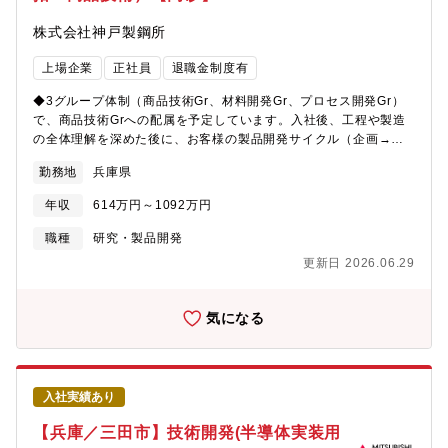
13名【参考】鉄鋼業界のカーボンニュートラルの実現に向けて注
株式会社神戸製鋼所
目されている、「MIDREXRプロセス」は、天然ガスを改質した水
素リッチガス又は水素を用いた直接還元により、鉄鋼原料である
上場企業
正社員
退職金制度有
還元鉄を製造する技術です。従来の天然ガスベースのMIDREX R
直接還元鉄プラント（MIDREX NG？）は、世界で90基以上納入
◆3グループ体制（商品技術Gr、材料開発Gr、プロセス開発Gr）
実績があり、高炉法と比べ、製鉄工程でのCO2排出量を最大40％
で、商品技術Grへの配属を予定しています。入社後、工程や製造
削減できます。その他、天然ガスを最大100%まで柔軟に水素に置
の全体理解を深めた後に、お客様の製品開発サイクル（企画→設
き換えることが出来るMIDREX Flex？や、水素を100%還元剤と
計→評価）に深く入り込んで、以下業務をご担当いただきます。
して用いるMIDREX H2？というプロセスも保有しています。これ
勤務地
兵庫県
【具体的には】●新規ニーズの調査：営業担当に同行し、お客様の
らプロセスを活用しながら、鉄鋼業界のカーボンニュートラルに
設計・開発部門から現在の材料における課題（例：熱に弱い、錆
貢献していきます。詳細については以下リンクをご参照下さい。
年収
614万円～1092万円
びる、重い）を聞き出し、新規ニーズを調査します。●開発材・技
https://www.kobelco.co.jp/products/engineering/ironunit/dri.html【
術の提案：同社のチタン材料が、お客様の課題をどのように解決
職種
研究・製品開発
力・やりがい】■世界の製鉄業界のカーボンニュートラルの実現に
するか、お客様の新製品に採用いただけるよう論理的に提案しま
向けて、世界の鉄鋼メーカー各社を相手に活躍することができる■
更新日 2026.06.29
す。●技術サービス・市場拡販：既存製品や開発材が市場で安定し
新鉄源分野のLeading Companyとして、イニシアチブを持った仕
て使われ続けるためにお客様の工程でトラブルが起きた際に、金
事ができる
属組織分析等を用いて原因を特定し、解決策を提示します。成功
気になる
した開発事例を、類似の悩みを持つ他のお客様へ提案し、市場拡
販を目指します。【主な対象商品】化学プラントや自動車（燃料
電池、熱交換器、排気マフラー、電解槽）で使用されるチタン圧
延材、航空機に使用される鍛造材等【テーマ例】・海水・酸への
入社実績あり
耐食性を活かした、水素・再エネ電力を主としたカーボンニュー
トラル関連分野へのPR・新規差別化として、再エネ電力や環境対
【兵庫／三田市】技術開発(半導体実装用
策排水処理における新機能ニーズの探索【組織構成】素形材事業