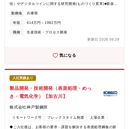
（全社制度として月10日まで利用可能）
携、若手研究員の指導を担当します。■入社数年後：事業部門（開
信）やデジタルツインに関する研究開発(ものづくり変革)■新規事
発部隊、フロント、技術部門）と協力して、技術ロードマップ・
業（建機、CPW等）のアイデア創造、市場性・事業性の分析・検
中期計画の策定、研究開発予算の管理、当社の素材・機械・電力
勤務地
兵庫県
証、企画作成■研究開発マネジメント■業務比率としては、研究開
事業を横断する技術貢献を主導します。【魅力・やりがい】◎競
発(40%)、事業企画(40%)、マネジメント等(20%)を想定していま
合優位性：同社の技術開発本部では、専門技術の高度化だけでな
年収
614万円～1092万円
す。【募集背景】KOBELCOグループ全体のDX推進を担う「デジ
く多種多様な技術・知見の「掛け合わせ・シナジー」で課題解決
タルイノベーション技術センター（DITec）」において、「ものづ
職種
生産技術・プロセス開発
することを重視しています。金属材料・技術を専門とする研究者
くりの変革」と「新規事業の創出」を加速を目指しています。従
のほか、周辺部署に機械やDXなどの専門家も多く、シナジーの機
更新日 2026.06.29
来の計測技術（単なる測定）から、遠隔操作やデジタルツインと
会は沢山あります。また、多様な学術領域、市場・産業分野に関
いった「サイバーとフィジカルの融合」へフェーズを引き上げる
する情報に触れる機会が多く、好奇心や探求心が旺盛な方には非
ため、計測技術に関する技術者を募集いたします。【キャリアパ
気になる
常に魅力的に映ると思われます。◎やりがい：同室は材料組織や
ス】■入社直後：配属されたチームの既存開発テーマに従事し、同
合金組成の制御・設計によって、新しい金属材料の“創出”を担う研
社の事業や技術課題についての理解を深めます。■入社半年以降：
究室です。製品化には溶解技術や加工技術を含めたプロセス技術
新たなプロジェクトや研究テーマの提案を行い、プロジェクトの
も必要ですので、全てが素材創出の成果という訳ではありません
主担当業務を担当します。■将来的に：ご経験やご志向に合わせ
が、新素材創出を自らが蹴り出せる“やりがい”があります。また、
入社実績あり
て、以下キャリアパスを想定しています。①計測技術に関する研
高合金や耐熱材料は高付加価値な素材分野であるため新興国との
究職およびビジネス企画職②事業部門に近い開発部門での実用開
製品開発・技術開発（表面処理・めっ
価格競争に陥りにくく、また、一部の機能性材料への発展も期待
発・事業企画（遠隔操作（通信）やデジタルツインに関する研究
できますので、十分な将来性があると考えられます。◎社風：同
き・電気化学）【加古川】
開発(ものづくり変革)および事業企画）③製造拠点の生産技術・品
社はナンバーワンではなく「オンリーワン」を目指すことを以前
質管理部門または事業開発・企画部門【魅力・やりがい】◎多様
に標榜しており、“優等生”だけでなく、ある部分で際立つ能力を発
株式会社神戸製鋼所
な事業を対象に産業課題に深く関与し、研究開発を通じて社会課
揮する“尖った人材”も重視しております。社員の様々な個性・キャ
題の解決に貢献できます。◎各自の裁量が大きく、テーマの方向
ラクターやお互いの専門性・強みを尊重するフレンドリーな風土
リモートワーク可
フレックスタイム制度
上場企業
性を自分の意見で定められます。◎フラットな組織風土で、異分
があります。◎キャリア：金属材料の実践的な研究開発スキル
野の専門家と協力しながら自由に議論ができる環境があります。
と、幅広い素材への対応力が習得できます。入社後、一定の成果
◆ご入社後は、お客様の要求・課題を解決する表面処理鋼板の新