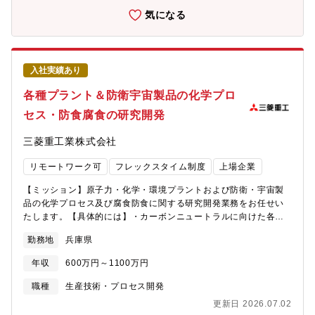
織のため、専門性を高めるのと同時に幅広い事業分野に精通した
気になる
技術者が揃っており、関係者と連携することで開発をスムースに
進めることに繋がります。また技術開発だけでなく、最新市場動
向の調査や、初期コンセプトの企画、ビジネスモデルの検討など
にも携わることが可能です。【働き方】配属の熱システム研究室
入社実績あり
には、冷熱製品（データセンタ向け冷却システム、ターボ冷凍
機、空調機）などの製品知識豊富なスペシャリストが所属してお
各種プラント＆防衛宇宙製品の化学プロ
り、皆さんをサポートできる職場です。技術面では、同じ総合研
セス・防食腐食の研究開発
究所の他の研究部と連携して課題解決に当たります。資料作成や
解析業務の際は在宅勤務も可能ですが、チームでのディスカッシ
三菱重工業株式会社
ョンや実験は基本的に出社にて行います。【同社について】・三
菱グループの創業者岩崎彌太郎は政府より工部省長崎造船局を借
リモートワーク可
フレックスタイム制度
上場企業
り受け、長崎造船所と命名して造船事業を開始したことを契機に
1884年に創業した同社は発電プラントなどの社会インフラ、船
【ミッション】原子力・化学・環境プラントおよび防衛・宇宙製
舶、航空機などの輸送機器、大型ロケットなどの宇宙機器に至る
品の化学プロセス及び腐食防食に関する研究開発業務をお任せい
まで、エンジニアリングとものづくりのグローバルリーダーとし
たします。【具体的には】・カーボンニュートラルに向けた各種
て、社会を牽引しております。・直近2024年度決算で受注高7兆
新規プラント、原子力プラント（バックエンド、新型炉含む）、
0,712億円 売上収益5.0271兆円、当期利益2,454億円等いずれも
勤務地
兵庫県
新規CO2回収プラント、防衛/宇宙製品に関連する各種プロセス開
過去最高値であり、NO1重工業メーカーでありながらさらに成長
発、もしくは材料評価・腐食防食評価に関する研究を企画し、実
をしております。・在宅勤務、時間単位年休、フレックスタイム
年収
600万円～1100万円
行する業務をご担当頂きます。・技術領域は、化学プロセス（ガ
制度導入、えるぼし」「くるみん」の各認定等ワークライフバラ
ス吸収・吸脱着、水処理、等）、もしくは腐食防食（湿食全般、
職種
生産技術・プロセス開発
ンスを整えた働き方が可能です。・パソナから入社実績が多数あ
応力腐食割れ、高温腐食（酸化、塩化・硫化、窒化、等））の試
り、選考フローを熟知しておりますので、内定まで丁寧にフォロ
更新日 2026.07.02
験計画、実験装置および試験方法の計画、試験結果の評価、シミ