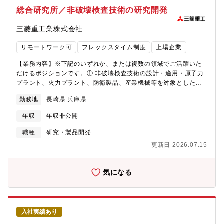
能です。【身に付くスキル】・製品開発・設計スキル 技術者と
め原子力発電の利用が見直されているなか、国内では、三菱重工
総合研究所／非破壊検査技術の研究開発
して必須のスキルです。製品設計は単に実験をして結果を纏める
業が納入した加圧水型原子炉が順次再稼働しています。当社では
だけではありません。コストや法令関係等、開発した製品を上市
これらの発電所の安全性向上に努めるとともに、国内トップシェ
三菱重工業株式会社
する為の知識もスキルとして身に付きます。技術革新が絶え間な
アで継続的に原子燃料を供給し、安定した電力供給に貢献してい
く行われる半導体業界に対してスピード感をもって業務を遂行す
ます。また、当社の大きな強みのひとつが、プラント全体や炉心
リモートワーク可
フレックスタイム制度
上場企業
ることで、製品上市の経験を多く経験でき、早期にスキルを向上
システムなどの上流設計から燃料などの個別機器の設計、さらに
させることが可能です。・プレゼンスキル お客様への技術プレ
製造から現地納入までを一貫して実施できる体制であり、この強
【業務内容】※下記のいずれか、または複数の領域でご活躍いた
ゼンはもちろん、様々な場面でプレゼンをする機会が与えられま
みを活かした高い問題解決能力でお客様からの信頼を勝ち得てい
だけるポジションです。① 非破壊検査技術の設計・適用・原子力
す。【三田工場の魅力】三田工場では多種多様な製品を製造して
ます（自分が開発・設計した燃料が実際に発電プラントで使用さ
プラント、火力プラント、防衛製品、産業機械等を対象とした非
おり、半導体やxEV製造に欠かせない各種製品を作り出していま
れます）。②将来のエネルギー供給に貢献GX実現に向けた基本方
破壊検査（UT、RT、ECT、MT、PT 等）の技術検討・適用・検
す。半導体やxEVに使用される電子製品等は日々進化し続けてお
勤務地
長崎県 兵庫県
針を受け、将来炉（高速炉、高温ガス炉等）、革新炉の燃料開発
査仕様・手順の策定、検査条件の最適化・実機・供試体を用いた
り、三田工場で製造し提供される製品も日々進化をし続けていま
も推進中です。高速炉、高温ガス炉の実証炉開発において当社は
検証、評価、技術的妥当性確認・構造設計・材料・製造部門との
す。その進化に合わせ、生産ラインの再構築や新規設備導入、既
年収
年収非公開
国内唯一の中核企業に選定されており、開発を牽引する存在とな
連携による品質向上提案② 非破壊検査技術に関する研究企画・推
存設備やユーティリティ設備の維持管理業務などを担当いただき
っています。③国内外共同プロジェクトでグローバルな原子燃料
進・非破壊検査技術に関する研究テーマの企画立案・推進・新規
職種
研究・製品開発
ます。【工場周辺の魅力】・大阪・神戸など都市部へのアクセス
の研究開発に貢献原子燃料業界共通のハードルとして、照射デー
検査手法、デジタル技術（自動化、データ解析等）の検討・技術
良好で、車・電車共に45分程度の距離です。・工場が立地してい
更新日 2026.07.15
タの取得が容易でないこと、開発費が高額であること、現象の解
課題の抽出、仮説立案、実証試験の実行・社内外（大学・研究機
る三田市は「子育てするならゼッタイ三田」を掲げ子育て世代か
明が難しいこと、が挙げられます。このため、燃料業界では、国
関・海外パートナー）との共同研究の企画・推進③ 非破壊検査シ
らも人気が高い住環境です。
内外の同業他社、顧客（電力会社）、官公庁（経産省、規制庁な
ステムのインテグレーション・製造部門における検査業務・品質
気になる
ど）、研究所、大学が参画する共同プロジェクトが数多く立ち上
管理プロセス・データ活用に関する課題の把握・整理・非破壊検
がっており、当社も参画することで、安全安心な原子力利用に向
査技術とデジタル技術を組み合わせた仕組み・システムの企画・
けたグローバルな研究開発に貢献しています。■当社原子力事業全
品質保証業務の効率化・高度化に向けたシステム構想・要件定
般の詳細について以下URLから是非ご確認ください。
義・社内外の技術を組み合わせた検査・品質保証システムを構
入社実績あり
https://www.mhi.com/jp/business/nuclear■応募をご検討の方向
築・導入④ プロジェクトマネジメント・非破壊検査技術に関わる