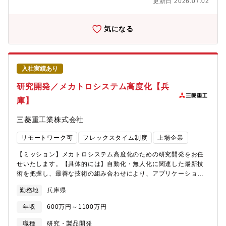
であり、NO1重工業メーカーでありながらさらに成長をしており
更新日 2026.07.02
がら、チームで問題を解決していくとてもやりがいのある仕事が
ます。・在宅勤務、時間単位年休、フレックスタイム制度導入、
でき、自身の技術を研鑽し、新しいアイデアを形にしていく楽し
えるぼし」「くるみん」の各認定等ワークライフバランスを整え
さを感じることができます。また、社外の研究機関とも研究をす
気になる
た働き方が可能です。・パソナから入社実績が多数あり、選考フ
る機会もあり、ご自身が目指すキャリアに対して選択肢が多くあ
ローを熟知しておりますので、内定まで丁寧にフォロー致しま
る魅力ある職場です。【働き方】機械要素やトライボロジーの研
す。
究開発を中心に進めるチームに所属して業務して頂くことになり
ます。業務経験が豊富なメンバーが手厚く指導、サポートしなが
入社実績あり
ら仕事を行っていただけます。フレックス勤務制、在宅勤務制が
あります。【同社について】・三菱グループの創業者岩崎彌太郎
研究開発／メカトロシステム高度化【兵
は政府より工部省長崎造船局を借り受け、長崎造船所と命名して
庫】
造船事業を開始したことを契機に1884年に創業した同社は発電プ
ラントなどの社会インフラ、船舶、航空機などの輸送機器、大型
三菱重工業株式会社
ロケットなどの宇宙機器に至るまで、エンジニアリングとものづ
くりのグローバルリーダーとして、社会を牽引しております。・
リモートワーク可
フレックスタイム制度
上場企業
直近2024年度決算で受注高7兆0,712億円 売上収益5.0271兆
円、当期利益2,454億円等いずれも過去最高値であり、NO1重工
【ミッション】メカトロシステム高度化のための研究開発をお任
業メーカーでありながらさらに成長をしております。・在宅勤
せいたします。【具体的には】自動化・無人化に関連した最新技
務、時間単位年休、フレックスタイム制度導入、えるぼし」「く
術を把握し、最善な技術の組み合わせにより、アプリケーション
るみん」の各認定等ワークライフバランスを整えた働き方が可能
ニーズに対応できるイノベーションを創出・提案・実現していく
です。・パソナから入社実績が多数あり、選考フローを熟知して
勤務地
兵庫県
ことを目指した研究開発業務を担当頂きます。ユーザのニーズを
おりますので、内定まで丁寧にフォロー致します。
汲み上げて、種々の制約条件を勘案しながら完成度の高いメカト
年収
600万円～1100万円
ロニクス・自動化システムを開発し、ユーザフィードバックを取
り入れて有用なものを作り上げていただく、当社の将来を担う重
職種
研究・製品開発