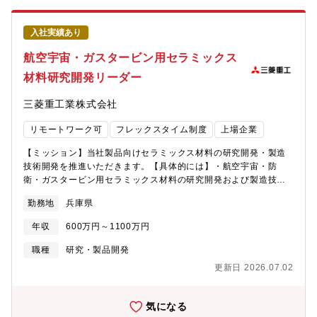
証炉開発という国家プロジェクトの中核を担い、革新的な大型機
器や装置の研究開発に携わることで、社会に大きなインパクトを
入社実績あり
与えることができます。多様な専門分野や部門、パートナー企業
と連携しながら、チームを率いて研究計画の策定から実験・解
航空宇宙・ガスタービン用セラミックス
析、評価まで幅広く関わることで、技術者としての成長はもちろ
材料研究開発リーダー
ん、将来的にはプロジェクト全体を統括するリーダーとしてのキ
ャリアも築けます。「未来のエネルギー社会を創る」という使命
三菱重工業株式会社
感と共に、挑戦し続けるあなたをお待ちしています。【働き方】
当室は若手社員が多く、活気ある職場です。経験豊富なベテラン
リモートワーク可
フレックスタイム制度
上場企業
社員も在籍しており、技術サポートを受けることが出来ます。フ
レックスタイム制度、在宅勤務制度を活用し、ワークライフバラ
【ミッション】当社製品向けセラミックス材料の研究開発・製造
ンスの向上に務めています。【同社について】・三菱グループの
技術開発を推進いただきます。【具体的には】・航空宇宙・防
創業者岩崎彌太郎は政府より工部省長崎造船局を借り受け、長崎
衛・ガスタービン用セラミックス材料の研究開発および製造技術
造船所と命名して造船事業を開始したことを契機に1884年に創業
の企画・推進・粉体、スラリー、焼結プロセスに関する実験・評
した同社は発電プラントなどの社会インフラ、船舶、航空機など
勤務地
兵庫県
価業務の実施・新規材料・製造技術の開発に向けたプロジェクト
の輸送機器、大型ロケットなどの宇宙機器に至るまで、エンジニ
マネジメント・製造プロセス技術の確立とスケールアップ、品
アリングとものづくりのグローバルリーダーとして、社会を牽引
年収
600万円～1100万円
質・性能評価の実務推進・国内外の技術動向調査および社内外の
しております。・直近2024年度決算で受注高7兆0,712億円 売上
関係部門との連携・調整・研究計画の立案、進捗管理・成果を活
職種
研究・製品開発
収益5.0271兆円、当期利益2,454億円等いずれも過去最高値であ
かした事業展開に向けた提案・報告【本ポジションの魅力】・素
り、NO1重工業メーカーでありながらさらに成長をしておりま
更新日 2026.07.02
材の力で航空宇宙の未来を創る：世界トップクラスのガスタービ
す。・在宅勤務、時間単位年休、フレックスタイム制度導入、え
ン製造企業の中核研究所で、次世代のコア技術開発に携われま
るぼし」「くるみん」の各認定等ワークライフバランスを整えた
す。・異業界出身者歓迎：半導体など異分野の知見も活かせるた
気になる
働き方が可能です。・パソナから入社実績が多数あり、選考フロ
め、新しい視点で技術革新に挑戦可能。・自由度の高い研究環