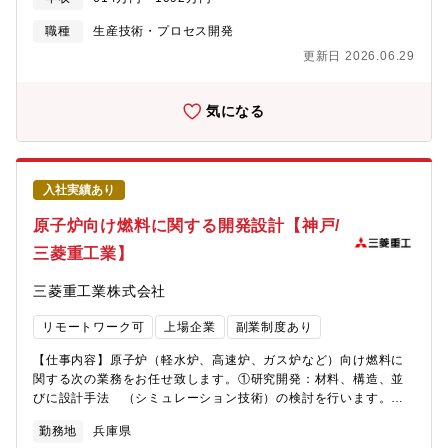
実験結果の解析④社内関係部署との技術進捗、今後の方針の打合
とができる
せ など【研究テーマ例】半導体業界の技術トレンドとして、微
職種
生産技術・プロセス開発
細化や積層化などがあります。これらのお客様の課題解決に向
更新日 2026.06.29
け、既存の同社素材製品である半導体・FPD製造装置用アルミ材
や薄膜形成用スパッタリングターゲットなどで培った技術を土台
に、お客様の課題を基にした新規素材製品に関して、技術動向調
気になる
査や技術提案、材料提案、プロセス提案を行います。材料メーカ
ーとして、お客様へのヒアリングを通した技術課題の設定から、
技術開発、実用化まで新事業創出に向け幅広いフェーズに携わる
ことが可能です。【募集背景】同社では、2024～2026年度中期
入社実績あり
経営計画において「“稼ぐ力の強化”と“成長追求”」を最重要課題に
設定し、”成長追求”の施策として「エネルギー」「モビリティ」
原子炉向け燃料に関する開発設計【神戸/
「インフラ」「半導体」領域での新たなビジネス機会の模索～新
三菱重工業】
規事業創出・事業化の検討を進めています。当室では、電子材料
機能発現技術をコア技術に、半導体分野の新規事業探索、新規材
三菱重工業株式会社
料創出に向けて取り組んでいます。半導体関連市場はDX（デジタ
ルトランスフォーメーション）の進展に伴い、大幅な成長が見込
リモートワーク可
上場企業
副業制度あり
まれ関係する技術開発が急ピッチで進んでいます。当室において
も、業界・技術の動向調査や、お客様のヒアリングを通じた新製
【仕事内容】原子炉（軽水炉、高速炉、ガス炉など）向け燃料に
品アイディアの提案、それを受けた技術開発を加速し、継続的に
関する次の業務をお任せ致します。①研究開発：材料、構造、並
創出できる状態を目指しています。これらの実現に向けて、体制
びに設計手法 （シミュレーション技術）の検討を行います。
を強化するべく、好奇心と責任感をもった技術者を募集しており
（原子力に特化した知識がなくてもOK。材料、強度、熱水力、解
ます。【組織構成】技術開発本部 応用物理研究所 物性制御研究室
勤務地
兵庫県
析計算など基礎技術能力を発揮してもらえます）②基本設計：上
機能材料形成・評価Gr 物性制御研究室：17名（管理職8名、一