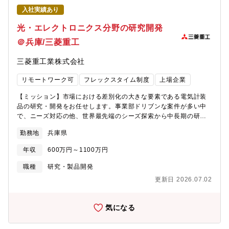
社数年後：数名程度で構成されるテーマの主担当を目指します。
入社実績あり
また、将来的には2.3年程度の期間限定で、駐在や事業部門・国の
機関へ異動し、課題設定等に挑戦する機会があります。【募集背
光・エレクトロニクス分野の研究開発
景】同社は今、素材・機械・電力という多様な事業資産を背景
＠兵庫/三菱重工
に、脱炭素社会の実現に向けた大きな転換期にあります。「2050
年カーボンニュートラルの実現」と「次世代技術基盤の再構築」
三菱重工業株式会社
に向け、独自のプロセス技術による社会実装の加速、および長年
培ってきた材料技術（潤滑・表面機能）の再構築・承継を行うた
リモートワーク可
フレックスタイム制度
上場企業
め、戦略的な増員を行います。単なるラボでの研究に留まらず、
同社の広大な実証フィールド（製鉄所・製作所・発電所）を活用
【ミッション】市場における差別化の大きな要素である電気計装
し、事業部門や外部機関と連携しながら、社会課題を解決する技
品の研究・開発をお任せします。事業部ドリブンな案件が多い中
術者を募集いたします。【魅力・やりがい】◎金属分野をメイン
で、ニーズ対応の他、世界最先端のシーズ探索から中長期の研究
とする同社において化学分野は少数精鋭ではありますが、「化学
テーマを立上げ、取り組んで頂くことも可能です。【具体的に
分野の人にしかわからない」課題を解決し、頼られることが醍醐
勤務地
兵庫県
は】① 光・エレクトロニクス技術を用いた研究・開発・光学技術
味です。 また、研究の余地が多い（研究し尽されていない、こ
またはエレクトロニクス技術を基盤とした研究・開発テーマの技
れから課題解決を始める）、自ら新たな課題を設定し推進できま
年収
600万円～1100万円
術検討および実行・レーザー通信、レーザー給電等に関する基礎
す。また、複数の事業部門と仕事が出来る面白さもあります。◎
検討、評価、実証・光学系（レーザー、光学部品等）または電子
職種
研究・製品開発
研究開発面においては、小型実機や基礎実験装置、分析装置など
回路に関する設計・評価・試験対応・実環境下での検証を含む、
を保有しています。研究所から発案し新たな装置・設備を導入す
更新日 2026.07.02
現地・現場における技術課題の把握および解決② 光・電磁エネル
ることもあり、独自性の高い研究を行うことができます。学会発
ギー関連分野に関する研究企画・技術開発・光・電磁エネルギー
表や論文投稿を行うことも可能です。 また、実機や実操業適用
分野に関する先進研究テーマの企画立案および推進・新技術・新
気になる
に向けては、同社事業部門や大学などとの連携が必須であり、幅
方式の検討、技術課題の抽出、仮説立案および検証・実験・実証
広いフィールドでの活躍が見込める職場と考えます。◎事業フロ
を通じた技術成立性の確認および技術高度化・社内外（大学・研
ントへのローテも可能であり、新事業企画から現場設計まで経験