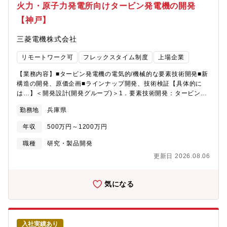
けリーフレット
開発・適用プロジェクトの推進・技術方針の策定、進捗・品質管
火力・原子力発電所向けタービン発電機の開発
https://www.mhi.com/jp/business/nuclear/pdf/leaflet_recult_carrer
理・複数分野（設計・材料・製造・品質）を横断した技術調整・
【神戸】
社について】・三菱グループの創業者岩崎彌太郎は政府より工部
（経験に応じて）チームメンバーの技術指導・育成【仕事の魅
省長崎造船局を借り受け、長崎造船所と命名して造船事業を開始
力・やりがい】・原子力プラント、航空機など高い安全性・信頼
三菱電機株式会社
したことを契機に1884年に創業した同社は発電プラントなどの社
性が求められる分野において、非破壊検査技術を担い、社会イン
会インフラ、船舶、航空機などの輸送機器、大型ロケット等の宇
フラや人命の安全を根幹から支える実感を得られます。・超音
リモートワーク可
フレックスタイム制度
上場企業
宙機器に至るまで、エンジニアリングとものづくりのグローバル
波、放射線、電磁気などの物理原理を基盤に、検査技術の検討か
リーダーとして社会を牽引しております。・2025年3月期決算で
ら実機適用・評価まで一貫して関われるため、自身の専門性を活
【業務内容】■タービン発電機の電気的/機械的な要素技術開発■新
受注高7.0712兆円、売上収益5.0271兆円、当期利益2,454億円等
かしながら技術者としての引き出しを広げられる点が大きな魅力
構造の開発、原価企画■ラインナップ開発、技術検証【具体的に
いずれも過去最高であり、日本を代表する企業でありながら、さ
です。・設計・材料・製造・品質部門と連携しながら業務を進め
は…】＜開発設計(開発グループ)＞1．要素技術開発：タービン発
らなる成長を続けております。・在宅勤務、時間単位年休、フレ
ることで、製品全体を俯瞰した視点での技術判断力や課題解決力
電機の電気的・機械的な技術課題の検討、要素モデルによる検
ックスタイム制度導入、「えるぼし」「くるみん」の各認定等ワ
を養うことができます。・海外プロジェクトや国際共同研究を含
勤務地
兵庫県
証、研究所との共同開発2．ラインナップ開発：機種戦略の策定、
ークライフバランスを整えた働き方が可能です。・パソナから入
む業務を通じて、各国の規格や技術思想に触れながら、自身の技
標準機の基本設計、電気設計、機能設計(温度・振動・通風・強度
社実績が多数あり、選考フローを熟知しておりますので、内定ま
術が世界で通用する手応えを得ることができます。・新たな検査
年収
500万円～1200万円
計算など)3．技術検証：タービン発電機の検証計画、および結果
で丁寧にフォロー致します。
手法の企画立案や技術方針の策定にも関わることで、「検査を実
の評価（温度、振動、通風、強度など）＜構造企画(構造企画グル
職種
研究・製品開発
施する」だけでなく、「どのような検査が最適かを考え、形にす
ープ)＞1．構造企画：タービン発電機の新構造・工法開発、全体
る」裁量と責任を持って仕事に取り組めます。・プロジェクトや
更新日 2026.08.06
構造計画、各部品の計画図作成、ラインナップ化検討2．原価企
テーマの中核を担う立場では、技術力に加えて、人を巻き込みな
画：開発機種の目標原価設定、原価管理、新規メーカ開拓、VE活
がら成果を創出するリーダーシップやマネジメント力を磨くこと
動、材料費・工作費低減のための構造検討※ご経験やスキルを踏
気になる
ができます。【働き方】・個々の専門性と判断を尊重する風土が
まえ、開発グループ・構造企画グループどちからに配属させてい
あり、業務の進め方やスケジュールは自己裁量が高い環境で
ただきます。【募集背景】■世界的な電力需要の拡大に伴い、当社
す。・業務内容や状況に応じて、在宅勤務（リモートワーク）の
の主力製品である火力・原子力発電所向けのタービン発電機の新
活用が可能で、設計・解析・資料作成などは柔軟な働き方ができ
規需要が拡大しています。また、既設発電所においては、電力の
ます。・研究・設計・解析・マネジメントなど複数の専門性を持
入社実績あり