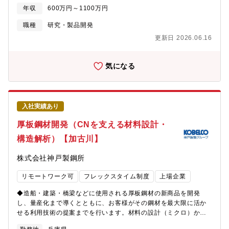
記の研究開発結果を元に基本仕様を決定し、プラントの安全性を
般職8名、その他1名） ー物理分析解析Gr（素材の物理分析解析
年収
600万円～1100万円
含む性能評価を行います。③詳細設計：モノづくりに向けて設計
技術高度化）：5名 ーMI・計算科学Gr（計算機シミュレーショ
（後段の、材料調達、製造、検査のインプット）を作りこみま
職種
研究・製品開発
ンによる材料挙動のメカニズム解明および材料開発提案）：7名
す。（原子力に特化した知識がなくてもOK。モノづくりに対する
ー機能材料形成・評価Gr（主に半導体、電池関連の材料評価、材
更新日 2026.06.16
熱意と製作設計技術を発揮していただけます)【仕事や部署の魅
料開発）：6名 ★配属予定グループ ー表面処理Gr（材料表面の
力】原子燃料は原子力発電の中核であり、その設計に従事するこ
特性向上につながる表面処理技術の開発）：3名 ※各Grの人数は
とは将来の日本のエネルギー供給への大きな責任を伴うと共に大
気になる
兼務者を含む ※年齢構成：50代3名、40代7名、30代4名、20代
きなやりがいがあります。同社の燃料事業の特徴は以下の通りで
3名 ※男女比率：男性14名、女性4名（現在女性1名は育児休暇
す。①原子力プラント総合メーカーとして、安全安定した原子力
取得中） ※キャリア入社者：3名【キャリアパス】現在進行中の
発電の利用に貢献脱炭素社会の実現のため原子力発電の利用が見
既存研究開発テーマへの従事からスタートし、既存テーマの主担
直されているなか、国内では、三菱重工業が納入した加圧水型原
当、新規テーマの玉出し・主担当を経験しながら、2、3年後には
入社実績あり
子炉が順次再稼働しています。同社ではこれらの発電所の安全性
チームを牽引する存在となり、新たなテーマ創出や技術開発を主
向上に努めるとともに、国内トップシェアで継続的に原子燃料を
厚板鋼材開発（CNを支える材料設計・
導していただきたいと考えています。【魅力・やりがい】◎当室
供給し、安定した電力供給に貢献しています。 また、同社の大
は、“電子材料機能発現技術”と“物理分析解析技術”をコア技術と
構造解析）【加古川】
きな強みのひとつが、プラント全体や炉心システムなどの上流設
し、若手からベテランまで幅広い構成で、技術に対し真摯に向き
計から燃料などの個別機器の設計、さらに製造から現地納入まで
合いながら、お互い切磋琢磨して日々の研究開発を進めていま
株式会社神戸製鋼所
を一貫して実施できる体制であり、この強みを活かした高い問題
す。◎半導体分野は世界的に注目を集めており、技術的にも日進
解決能力でお客様からの信頼を勝ち得ています。②開発した製品
月歩です。技術動向調査はもちろん、お客様の生の声を収集し、
リモートワーク可
フレックスタイム制度
上場企業
が実際に原子炉で使用され、将来のエネルギー供給に貢献自分が
課題設定・技術開発を行います。当室には、クリーンルームなど
開発・設計した燃料が実際に発電プラントで使用されます。また
半導体分野向けの基盤設備群があり、簡単なデバイスであれば試
◆造船・建築・橋梁などに使用される厚板鋼材の新商品を開発
近年では、GX実現に向けた基本方針を受け、将来炉（高速炉、高
作・評価まで可能です。◎社内他部署、グループ会社と連携し、
し、量産化まで導くとともに、お客様がその鋼材を最大限に活か
温ガス炉等）、革新炉の燃料開発も推進中です。高速炉、高温ガ
技術課題の設定から技術の高度化、実用化まで幅広いフェーズの
せる利用技術の提案までを行います。材料の設計（ミクロ）か
ス炉の実証炉開発において同社は国内唯一の中核企業に選定され
業務を経験することができます。◎技術開発では、大学とやお客
ら、数万トンの構造物への適用（マクロ）まで一貫して関わりま
ており、開発を牽引する存在となっています。③国内外共同プロ