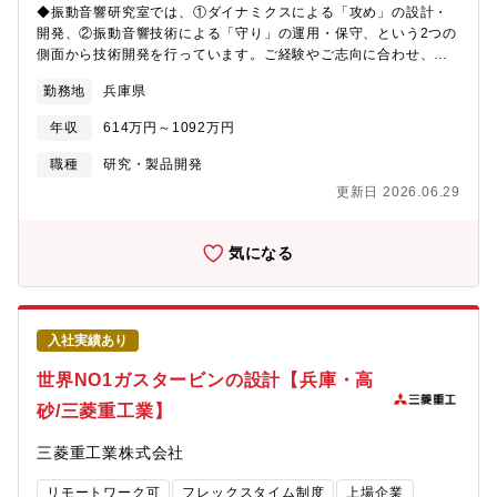
aluminum/sheet/pdf/aenmekki_220328.pdf【募集背景】同社は
◆振動音響研究室では、①ダイナミクスによる「攻め」の設計・
鉄鋼アルミ事業部門において、「既存事業の深掘り（黒字化）」
開発、②振動音響技術による「守り」の運用・保守、という2つの
と「新事業の探索（高収益化）」を両立する“両利きの経営”を推進
側面から技術開発を行っています。ご経験やご志向に合わせ、い
しています。薄板分野では、自動車のEV化・軽量化、建材の長寿
ずれかの領域をメインにお任せします。対象は、圧縮機や建設機
命化などの要請の高まりに伴って、お客様からの新材料への引き
勤務地
兵庫県
械などの機械製品から、素材系工場の生産ライン、発電所などの
合いや要求が拡大しており、同社では次世代の高加工性ハイテン
大規模設備まで多岐にわたります。【具体的には】①ダイナミク
や高耐食めっき「KOBEMAG」の量産化のための大規模な設備投
年収
614万円～1092万円
スによる低振動化・低騒音化技術（設計・開発フェーズ）製品の
資を進めてきました。今後、お客様のご要望に応え続けるために
付加価値を高めるための「動的特性」の最適化を担います。・物
職種
研究・製品開発
既存の要素技術を継承・深化し、新製品開発および表面処理技術
理モデル（MBD等）を用いた振動・騒音のメカニズム解明・CAE
開発を担ってくださる技術者を募集いたします。技術領域が幅広
更新日 2026.06.29
解析および要素実験に基づく、新製品の構造最適化・制振設計の
く奥が深いため、目先の課題解決にとどまらず、将来的には自ら
提案・次世代カーボンニュートラル機器等に向けた、高度な動特
実験計画を起案し、自律的にプロジェクトを推進する変革リーダ
性マネジメント技術の開発②振動音響による異常検知・設備診断
気になる
ーとしての活躍を期待しています。【配属組織】鉄鋼アルミ事業
技術（運用・保守フェーズ）労働人口減少社会における「止まら
部門 技術開発センター 鋼板開発部 表面処理開発室【キャリアパ
ないプラント・設備」を実現する技術を開発します。・稼働中の
ス】●入社直後：上長や先輩社員の指導のもと、開発テーマを推進
機械設備から得られる振動・音データの計測および高度な信号処
していただきます。研修も実施します。●入社半年以降：習熟度に
理・AIや統計的手法を用いた異常予兆検知アルゴリズムの開発・
応じて、ご自身のアイデアを活かした開発テーマの起案から、室
入社実績あり
実装・現場の課題に基づいた、スマート保安・リモート診断シス
全体の共通業務まで、主体的に活躍の幅を広げていただくことを
テムの構築【採用背景】［技術開発本部 機械研究所 振動音響研究
世界NO1ガスタービンの設計【兵庫・高
期待しています。●入社数年後：ご経験や志向性に応じて、以下の
室］では、同社/同社グループの機械製品の低振動化・低騒音化、
ような他部署へのローテーションする可能性がございます。 技
砂/三菱重工業】
素材系工場や電力設備の振動・音による設備診断技術の開発によ
術サービス（各地区フロント、海外駐在含む）、操業（加古川製
り、高品質で安定した稼働を支えています。カーボンニュートラ
鉄所内）、技術管理（加古川製鉄所内）等【魅力】◎少数精鋭の
三菱重工業株式会社
ルを目標とする新プロセスや機械の開発の活発化、労働人口減少
組織のため早期から開発テーマをお任せしており、年次を問わず
の中での適切な設備保全による安定稼働のためには、上記の技術
コアメンバーとして活躍しています。◎自身が開発に従事した製
リモートワーク可
フレックスタイム制度
上場企業