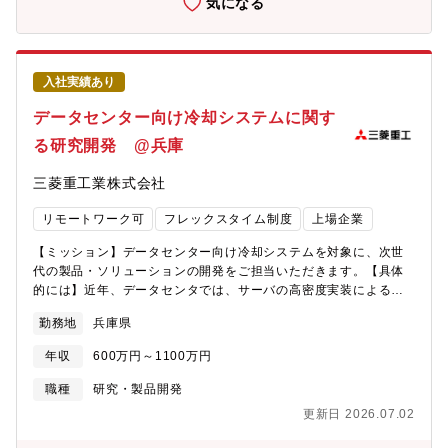
気になる
フォロー致します。
万円以上の予算を動かし研究推進可能・多様な年代が活躍する風
通しの良い職場で、自由度の高い研究環境・失敗を恐れず挑戦
し、試行錯誤から成果を生み出す粘り強さを評価【働き方】・20
代から60代まで幅広い年代がバランスよく在籍・上司・部下の垣
入社実績あり
根が低く、意見交換が活発で風通しの良いコミュニケーション文
化・厳しさもあるが互いに支え合い、自由な発想を尊重する職場
データセンター向け冷却システムに関す
風土・裁量を持ち、自己管理のもとで柔軟に働ける環境・製造現
る研究開発 @兵庫
場との連携も密で、研究成果が即実務に反映される実感が得られ
る【同社について】・三菱グループの創業者岩崎彌太郎は政府よ
三菱重工業株式会社
り工部省長崎造船局を借り受け、長崎造船所と命名して造船事業
を開始したことを契機に1884年に創業した同社は発電プラントな
リモートワーク可
フレックスタイム制度
上場企業
どの社会インフラ、船舶、航空機などの輸送機器、大型ロケット
などの宇宙機器に至るまで、エンジニアリングとものづくりのグ
【ミッション】データセンター向け冷却システムを対象に、次世
ローバルリーダーとして、社会を牽引しております。・直近2024
代の製品・ソリューションの開発をご担当いただきます。【具体
年度決算で受注高7兆0,712億円 売上収益5.0271兆円、当期利益
的には】近年、データセンタでは、サーバの高密度実装による発
2,454億円等いずれも過去最高値であり、NO1重工業メーカーで
熱量増大、生成AIの普及による高負荷変動等の新たな課題が出て
ありながらさらに成長をしております。・在宅勤務、時間単位年
勤務地
兵庫県
います。このような課題に対応可能な、次世代冷却システムの開
休、フレックスタイム制度導入、えるぼし」「くるみん」の各認
発を進めていただきます。関係する研究室や設計部門、ビジネス
定等ワークライフバランスを整えた働き方が可能です。・パソナ
年収
600万円～1100万円
パートナーと連携して進めていただき、将来的には上記全般の取
から入社実績が多数あり、選考フローを熟知しておりますので、
りまとめを期待しております。【本ポジションの魅力】三菱重工
職種
研究・製品開発
内定まで丁寧にフォロー致します。
グループは、発電プラントや船舶/航空機、大型ロケットなど様々
更新日 2026.07.02
な分野で約500の製品を取り扱っています。今回募集の総合研究所
は、特定の製品や事業領域にとらわれず、当社の全領域の横断組