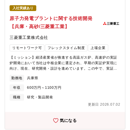
じて、研究開発を前に進める経験を積むことができます。【働き
献できる有意義な仕事です。国内だけでなく、海外で活躍できま
入社実績あり
方】・個々の専門性と判断を尊重する風土があり、業務の進め方
す。【働き方】・設計課は社員、派遣社員合わせて51名が在席し
やスケジュールは自己裁量が高い環境です。・業務内容や状況に
ています。社員のうち、20代から60代まで幅広く、平均年齢は37
原子力発電プラントに関する技術開発
応じて、在宅勤務（リモートワーク）の活用が可能で、設計・解
歳です。・うち最近2年で加わられたキャリア採用の方は5名おら
【兵庫・高砂/三菱重工業】
析・資料作成などは柔軟な働き方ができます。・研究・設計・解
れます。明るい職場作りを意識しており、日々闊達な意見のやり
析・マネジメントなど複数の専門性を持つメンバーが協力しなが
取りがされています。動画教育、先輩からの指導など、時間を掛
三菱重工業株式会社
ら業務を進めるチームワーク重視のスタイルです。・一人で完結
けて冷凍機を理解していただきます。
する業務ではなく、議論やレビューを通じて品質を高める文化が
リモートワーク可
フレックスタイム制度
上場企業
あり、相談しやすく、知見を共有し合う雰囲気があります。【同
社について】・三菱グループの創業者岩崎彌太郎は政府より工部
【ミッション】経済産業省が推進する高温ガス炉、高速炉の実証
省長崎造船局を借り受け、長崎造船所と命名して造船事業を開始
炉開発において当社は中核企業に選定され、早期の実証炉実現に
したことを契機に1884年に創業した同社は発電プラントなどの社
向け、現在、研究開発・設計を進めています。この中で、実証炉
会インフラ、船舶、航空機などの輸送機器、大型ロケットなどの
に設置される主要大型機器、装置等の研究開発、設計支援をご担
宇宙機器に至るまで、エンジニアリングとものづくりのグローバ
勤務地
兵庫県
当していただきます。案件ごとに研究所、設計部門のメンバーで
ルリーダーとして、社会を牽引しております。・直近2024年度決
構成されるチームの中で、関係部門と連携して研究業務を推進し
算で受注高7兆0,712億円 売上収益5.0271兆円、当期利益2,454
年収
600万円～1100万円
ていただくとともに、将来的には研究プロジェクトの取りまとめ
億円等いずれも過去最高値であり、NO1重工業メーカーでありな
もお任せする想定です。【具体的には】・文献調査、学会聴講等
職種
研究・製品開発
がらさらに成長をしております。・在宅勤務、時間単位年休、フ
による情報収集・研究計画策定・実験・解析、評価(伝熱、単相・
レックスタイム制度導入、えるぼし」「くるみん」の各認定等ワ
更新日 2026.07.02
気液二相流動)・材料、強度、化学等の関連研究室、設計部門、ビ
ークライフバランスを整えた働き方が可能です。・パソナから入
ジネスパートナー社との連携・将来的に上記全般の取りまとめ
社実績が多数あり、選考フローを熟知しておりますので、内定ま
【本ポジションの魅力】日本のエネルギー未来を支える最先端の
で丁寧にフォロー致します。
気になる
原子力技術開発に、あなたの専門性とリーダーシップを活かせる
絶好の職場です。経済産業省が推進する高温ガス炉・高速炉の実