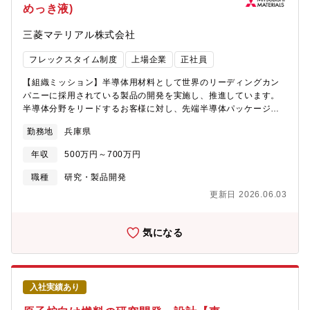
めっき液)
部門 チタンユニット チタン工場技術部 開発室 室長＋3Gr体制
（材料開発Gr:3名、プロセス開発Gr:3名、商品技術Gr:3名） ※
三菱マテリアル株式会社
本ポジションは商品技術Grへの配属を想定しております。【募集
背景】同社はチタンの原料から製品までの一貫生産体制をもち、
フレックスタイム制度
上場企業
正社員
航空機用チタン合金鍛造品及び電力・電解・熱交換器用純チタン
製品の製造販売を行う国内トップクラスのチタンメーカーです。
【組織ミッション】半導体用材料として世界のリーディングカン
これまでチタンは、軽くて強い航空機向けや、錆びないプラント
パニーに採用されている製品の開発を実施し、推進しています。
向けといった構造材料としての需要が中心でしたが、近年の環境
半導体分野をリードするお客様に対し、先端半導体パッケージに
対応に伴い、新エネルギーや電装化に資する機能材料として爆発
て適用する製品開発を担っています。【業務内容】主力製品の一
的な需要が生まれています。そのため、既存製品を売るだけでな
勤務地
兵庫県
つである半導体実装用めっき液開発を担当いただきます。開発テ
く、お客様の抱える社会課題に応えるべく、同社のチタン製品の
ーマ担当者として製品開発の為の試験計画を立て、一部は実作業
新規開発・用途開拓・既存技術拡販に取り組んでくださる研究開
年収
500万円～700万円
も行いますが、メンバーに業務を指示し、データを集約すること
発者を募集します。【キャリアパス】●入社直後：入社後すぐは配
で早期に製品開発を行っています。また製品設計においては、製
職種
研究・製品開発
属予定の商品技術Grではなく、プロセス開発Gr・材料開発Grのい
造部や品質保証室、営業部門等との議論を重ね、コスト、品質保
ずれかに所属し、プロセス開発・改善業務を行いながら工程や製
更新日 2026.06.03
証、工程設計の組み立て等を、周囲の助力を得ながら製品の上市
造の全体理解を深めます。●入社半年以降：商品技術Grに正式配属
に向けて主導的に活動を行います。開発した製品は営業部門とと
し、先輩社員のお客様対応に同行しながら商品技術Grの業務比重
もに顧客へ訪問し、自ら技術プレゼンを行い、ニーズの聴取や顧
気になる
を段階的に増やし、1人前を目指します。●入社数年後：兵庫エリ
客採用、量産適用に対する技術フォローを行います。【将来的に
アに限らず、大阪や東京エリアの営業担当に同行する形で、様々
お任せしたい業務】マネジメント職として、開発戦略や工場運営
なお客様への技術サービス業務を行いながら、新規需要や差別化
に関連する業務を担っていただきたいと考えます。【可能性のあ
商品のニーズを見出します。海外のお客様も多く、お客様との折
るキャリアステップ】管理職として、製造管理部門や他拠点の研
衝において海外出張等の機会もございます。【魅力・やりがい】
入社実績あり
究開発部門、営業部、本社管理部門に携わる可能性もあります。
◎お客様の生の声を直接聞きながら、ニーズ・シーズに応える開
【組織構成】三田工場 技術開発室 実装プロセスグループ管理