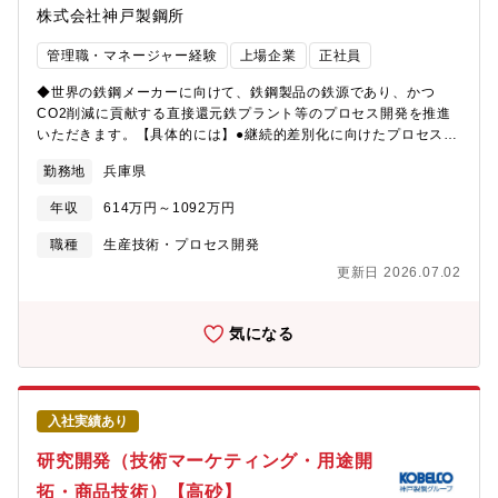
たなプロセスを提案・実証する環境があります。また、社会実装
株式会社神戸製鋼所
タセンターの拡充、物流問題など市場トレンドが様々ある中、新
に向けては、同社事業部門のほか、エンジニアリング会社、各研
興国から先進国まで需要がある分野であり、世界にインパクトを
究機関（大学、産総研、電中研など）との連携が必須であり、幅
管理職・マネージャー経験
上場企業
正社員
残せる業務です。【働き方】・7名が在籍おり、年齢構成も20代後
広いフィールドでの活躍が見込める職場と考えます。◎事業フロ
半から60代までと幅広く、これから中心となっていく若手社員が
ントへのローテーションも可能で、新事業企画から現場設計まで
◆世界の鉄鋼メーカーに向けて、鉄鋼製品の鉄源であり、かつ
多い、活発な職場です。・プラント・空調熱源設備設計の知識/経
の経験を積むことができます。また、専門性を高めるための社外
CO2削減に貢献する直接還元鉄プラント等のプロセス開発を推進
験を有した方であれば、即戦力として重要な案件に参画して頂き
研究機関での駐在や海外留学の機会もあります。
いただきます。【具体的には】●継続的差別化に向けたプロセス技
ます。 キャリア採用のメンバーが主担当で対応頂けるよう育成
術開発の推進●低炭素鉄源の事業化等、新たなビジネスモデルの構
サポートします。
勤務地
兵庫県
築【募集背景】エンジニアリング事業部門 新鉄源センター 技術
室では、新鉄源分野のLeading Companyとして鉄鋼業界のカーボ
年収
614万円～1092万円
ンニュートラルに向けた技術的・経済的なソリューションの具現
化を目指し、鉄鋼業界発展に貢献することをミッションに掲げて
職種
生産技術・プロセス開発
おります。今後もミッション実現に向け以下に取り組むため、組
更新日 2026.07.02
織体制の強化をすべくこの度人材を募集いたします。・新たなビ
ジネスモデル（事業化）の構築・継続的差別化に向けた技術開発
の推進・既存事業からの確実な収益確保と事業の補完・強化【キ
気になる
ャリアパス】当面は設備技術領域の技術者として、新規製鉄プロ
セス設備の開発・上市へ参画していただきます。将来的にはご本
人の志向や適性に応じてキャリアパスを歩むことができます。エ
ンジニアリング事業部門内のプロジェクトに参画し、開発以外の
入社実績あり
EPC案件を担当することが可能です。また、案件の状況やご本人
の志向・適正を踏まえて、米国の子会社での開発・設計業務を担
研究開発（技術マーケティング・用途開
当する機会もございます。※海外赴任の可能性あり【組織構成】
拓・商品技術）【高砂】
エンジニアリング事業部門 新鉄源センター 技術室 室長以下