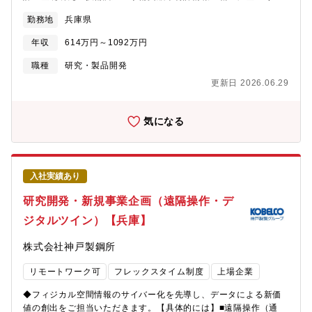
とものづくりのグローバルリーダーとして、社会を牽引しており
CCUS、バイオマス・水素・アンモニア等の次世代燃料転換に係
最新の技術トレンド把握と合金設計の方向性策定・理論計算：熱
ます。・直近2024年度決算で受注高7兆0,712億円 売上収益
勤務地
兵庫県
るプロセス導入・開発・実証の推進を行います。■将来的に：
力学計算ソフト等を用いた相平衡・組織予測・材料設計：耐熱金
5.0271兆円、当期利益2,454億等いずれも過去最高値であり、業
2050年に向け、鉄資源循環のほか、製鉄プロセスのCN化（HBI炭
属材料や高合金材料の組織制御・プロセス設計●実験・評価・実験
界NO1重工業メーカーでありながらさらに成長をしておりま
年収
614万円～1092万円
利用、電炉導入など）や発電プロセスへのアンモニア/バイオマス
推進：材料組織観察や機械試験の実施、実験担当者へ作業依頼・
す。・在宅勤務、時間単位年休、フレックスタイム制度導入、え
導入、加熱炉への水素導入などのプロジェクトに期間限定で駐在
データ解析：試験結果の解析と、設計へのフィードバック・知財
職種
研究・製品開発
るぼし」「くるみん」の各認定等ワークライフバランスを整えた
や異動で参画する可能性があります。 またCNやCEの方向性の
創出：研究成果の社内報告、特許出願に向けた知的財産の検討●戦
働き方が可能です。・パソナから入社実績が多数あり、選考フロ
更新日 2026.06.29
情報収集のために国の機関等への数年の駐在等も可能性があり、
略立案・テーマ創出・ニーズ探索：市場調査や技術動向調査を通
ーを熟知しておりますので、内定まで丁寧にフォロー致します。
キャリアを広げることができます。【魅力・やりがい】◎2050年
じた、新たな材料課題や技術ニーズの掘り起こし・事業連携：事
カーボンニュートラル実現に向け、同社は製鉄所や発電所といっ
業部門との事前協議による、実用化を見据えた研究開発テーマの
気になる
た大規模な工場・プロセスを保有しており、これら工場を実証現
立案・外部連携：大学や国研などの社外研究機関との共同研究・
場として活用し、世の中に新技術を提案することが可能です。◎
ネットワーク構築【募集背景】材料研究所では、素材系事業のみ
研究開発面においては、同社は複数の拠点に類まれな研究開発設
ならず、成長領域である機械系や電力事業への材料ソリューショ
備を保有しており、新たなプロセスを提案、実証する環境が整備
ンの提供を行っています。その際に、航空機エンジンや電力プラ
入社実績あり
されています。研究所から発案し新たな装置・設備を導入するこ
ント等の極限環境下で耐えうる「高温耐熱材料」の開発が急務と
ともあり、独自性の高い研究を行うことができます。また、社会
なっており、人材強化を行うべく、研究技術者を募集いたしま
研究開発・新規事業企画（遠隔操作・デ
実装に向けては、同社事業部門のほか、エンジニアリング会社、
す。【配属組織】技術開発本部 材料研究所 材料制御研究室技術開
ジタルツイン）【兵庫】
各研究機関（大学、産総研、電中研など）との連携が必須であ
発本部 材料研究所・企画グループ・精錬凝固研究室・材質制御研
り、幅広いフィールドでの活躍が見込める職場と考えます。◎事
究室…★配属予定部署・加工技術研究室・表面制御研究室【キャ
株式会社神戸製鋼所
業フロントへのローテも可能であり、新事業企画から現場設計ま
リアパス】■入社直後：先輩社員の指導の下、耐熱・高合金材料の
で経験を積むこともできます。 さらには、専門性を高めるため
組織観察、機械試験、熱力学計算、特許・文献調査に基づく合金
リモートワーク可
フレックスタイム制度
上場企業
の社外研究機関駐在や海外留学することも可能です。【配属組
設計およびプロセス設計を担当します。また、社内報告や知財検
織】技術開発本部 機械研究所 資源プロセス研究室【働き方】・平
討を行います。■入社半年以降：新規テーマ立案（市場・技術動向
◆フィジカル空間情報のサイバー化を先導し、データによる新価
均残業時間：15時間程度/月・リモートワーク：平均7回程度/月
調査）や、事業部門との事前協議、大学・国研等の外部機関連
値の創出をご担当いただきます。【具体的には】■遠隔操作（通