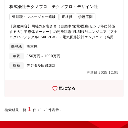
株式会社テクノプロ テクノプロ・デザイン社
管理職・マネージャー経験
正社員
学歴不問
【業務内容】同社のお客さま（自動車/家電/医療/センサ等に関係
する大手半導体メーカー）の開発現場でLSI設計エンジニア（アナ
ログLSI/デジタルLSI/FPGA）・電気回路設計エンジニア（高周波
回路/ボード回路）として開発業務に従事していただきます。
勤務地
熊本県
年収
350万円～1000万円
職種
デジタル回路設計
更新日 2025.12.05
気になる
1
検索結果一覧
件（1～1件表示）