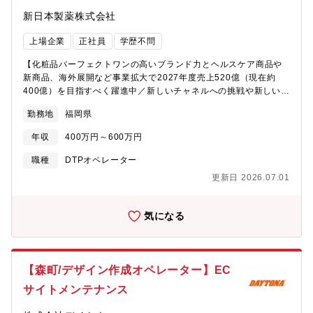
新日本製薬株式会社
上場企業
正社員
学歴不問
【化粧品パーフェクトワンの高いブランド力とヘルスケア商品や
新商品、海外展開など事業拡大で2027年度売上520億（現在約
400億）を目指すべく躍進中／新しいチャネルへの挑戦や新しいア
イデアは積極的にチャレンジできる環境です】【採用背景】現在
勤務地
福岡県
若手メンバーが多い組織となっており、今後の成長拡大の為に外
部より即戦力の採用を行い、これまでにない新しいやり方や発想
年収
400万円～600万円
を取り入れ、新たな顧客獲得を強化する為の増員となります。そ
の為、新しいアイデアや企画提案をしていただける方歓迎です！
職種
DTPオペレーター
【チーム・組織構成】マーケティング本部／マーケティング部／
更新日 2026.07.01
メディアプロモーション課のクリエイティブチームへの配属とな
ります。課長、係長、メンバー10名の構成となります。【主な業
務内容】・新聞広告や折込チラシ等で通販広告紙面の企画立案～
気になる
制作～ディレクション業務～効果検証・広告紙面の入稿、校正作
業・制作会社や広告代理店とのやりとり、進捗・スケジュール管
理・社内関連部署との調整業務・お客様の声などの情報収集を行
い、広告に関する新しいアイデアの企画提案など※将来的には、
【森町/デザイン作成オペレーター】EC
TVCMなどのインフォマーシャル等の企画立案～ディレクション
サイトメンテナンス
～効果測定分析なども経験いただくこともあります。