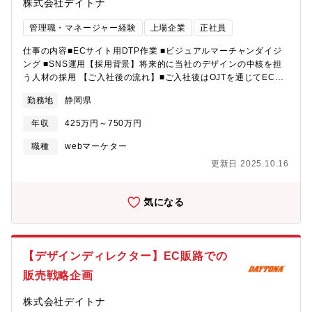
株式会社デイトナ
管理職・マネージャー経験
上場企業
正社員
仕事の内容■ECサイト用DTP作業 ■ビジュアルマーチャンダイジ
ング ■SNS運用【採用背景】将来的に当社のデザインの中核を担
う人材の採用 【ご入社後の流れ】■ご入社後はOJTを通じてECサ
イト用のDTP作業やビジュアルマーチャンダイジングを通じて業
勤務地
静岡県
務の一連の流れをご経験いただきます。ご希望やご経験に応じて
デザインディレクターの業務をお任せしていきます。また、将来
年収
425万円～750万円
的にはEC販路での販売戦略企画やマネジメント等の業務について
もお任せします。
職種
webマーケター
更新日 2025.10.16
気になる
【デザインディレクター】EC販路での
販売戦略企画
株式会社デイトナ