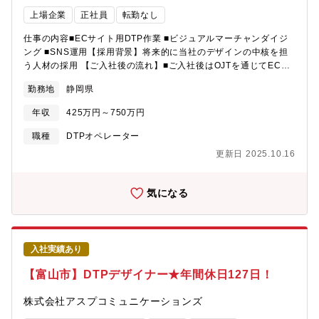
上場企業
正社員
転勤なし
仕事の内容■ECサイト用DTP作業 ■ビジュアルマーチャンダイジ
ング ■SNS運用【採用背景】将来的に当社のデザインの中核を担
う人材の採用 【ご入社後の流れ】■ご入社後はOJTを通じてECサ
イト用のDTP作業やビジュアルマーチャンダイジングを通じて業
勤務地
静岡県
務の一連の流れをご経験いただきます。ご希望やご経験に応じて
デザインディレクターの業務をお任せしていきます。また、将来
年収
425万円～750万円
的にはEC販路での販売戦略企画やマネジメント等の業務について
もお任せします。
職種
DTPオペレーター
更新日 2025.10.16
気になる
入社実績あり
【富山市】DTPデザイナー★年間休日127日！
株式会社アスプコミュニケーションズ