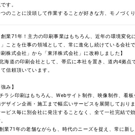
境です。
一つのことに没頭して作業することが好きな方、モノづく
【創業71年！主力の印刷事業はもちろん、近年の環境変化
る」ことを仕事の領域として、常に進化し続けている会社で
印刷株式会社」から「東洋株式会社」に改称しました】
■北海道の印刷会社として、帯広に本社を置き、道内4拠点
して信頼頂いています。
【強み】
■チラシ印刷はもちろん、Webサイト制作、映像制作、看
舗デザイン企画・施工まで幅広いサービスを展開しており
サービス毎に別会社に発注することなく、全て一社完結で
す。
■創業71年の老舗ながらも、時代のニーズを捉え、常に新