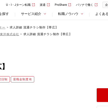
U・I・Jターン転職
派遣
ProShare
パソナで働く
企
を探す
サービス紹介
転職ノウハウ
よくあ
ナー
求人詳細 流通チラシ制作【帯広】
東洋株式会社
求人詳細 流通チラシ制作【帯広】
広】
2日制
退職金制度有