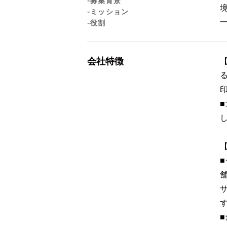
-募集背景
-ミッション
-役割
会社特徴