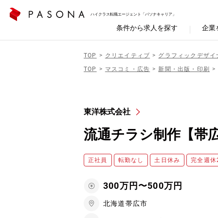
ハイクラス転職エージェント「パソナキャリア」
条件から求人を探す
企業
TOP
クリエイティブ
グラフィックデザイ
TOP
マスコミ・広告
新聞・出版・印刷
東洋株式会社
流通チラシ制作【帯
正社員
転勤なし
土日休み
完全週休
300万円〜500万円
北海道帯広市