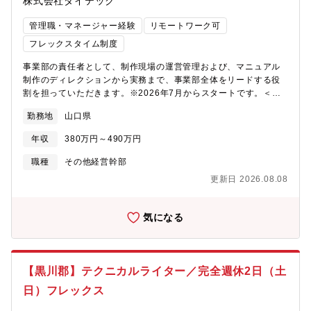
株式会社ダイテック
管理職・マネージャー経験
リモートワーク可
フレックスタイム制度
事業部の責任者として、制作現場の運営管理および、マニュアル
制作のディレクションから実務まで、事業部全体をリードする役
割を担っていただきます。※2026年7月からスタートです。＜業
務内容＞■事業部のマネージメント業務・収支管理、人材・組織管
勤務地
山口県
理、労務管理・顧客管理、契約に関する対応■マニュアル制作業
務・制作に関する一連の業務（ディレクションから実務まで）・
年収
380万円～490万円
業務に関する育成・教育＜働く環境＞チャレンジ精神があればい
ろいろな事ができる社風です。フレックスタイム制度や在宅勤務
職種
その他経営幹部
制度もあり、フレキシブルに働くことができる環境です。マニュ
更新日 2026.08.08
アル制作だけでなく、IT技術を融合させたマニュアル関連事業を
展開する中心拠点です。設立3年というまだまだ新しい事業所で
す。そこで生まれる新しい事業の成長と拡大を味わうことができ
気になる
ます。自身の経験を活かし、新しいことにチャレンジしたいと考
えるあなた。ひとつ上のステージを目指したいと考えるあなた。
穏やかな気候と豊かな自然に囲まれた山口県宇部の地で、われわ
れとともにその思いを実現しませんか。＜会社の特徴＞■ダイテッ
【黒川郡】テクニカルライター／完全週休2日（土
クは 1987年にマニュアル企画・制作の専門会社として誕生しまし
日）フレックス
た。長く培ってきた技術をもとに、クライアントのビジネスモデ
ルやニーズ、ありたい姿や業務課題を深く理解することに重きを