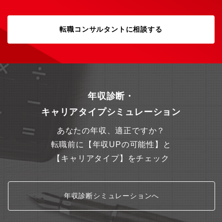
ョン同製品シリーズの商品企画を担う部門です。設備状態監視や
予知保全といった産業DXの最前線で使われる製品を通じて「現場
データを価値に変える」ことをミッションとしています。商品価
転職コンサルタントに相談する
値をお客様に訴求するためのプロモーション活動を担う人材を確
保するにあたり、本ポジションの募集に至りました。部門は30～
40代を中心とした構成で、マーケティング、商品企画、ドキュメ
ント作成、プロモーションといった業務を進めています。販売推
進部署に協力してお客様を訪問する機会も多く、そこでのヒアリ
ングを通して新しい商品企画の立ち上げや仕様の改善なども実施
しています。役職や年次に関わらず意見を出しやすいフラットな
年収診断・
雰囲気があり、主体的な提案や改善活動を歓迎する文化が根付い
キャリアタイプシミュレーション
ています。【働き方】■テレワークを組み入れており（週２，３回
の本社（武蔵野）出勤）働き易い環境■残業規制もあり、恒常的な
あなたの年収、適正ですか？
残業はなく、落ち着いて長期的に働くことのできる環境■性別問わ
ず、誰もが活躍できる職場環境（多様性重視、女性活躍推進等）
転職前に【年収UPの可能性】と
【就業環境】キャリア採用にてしばらくご活躍いただくため当面
【キャリアタイプ】をチェック
転勤想定しておりません。（将来的な転勤の可能性はございま
す）より快適な職場環境をめざし、様々な制度、施設を整えて社
員をサポートしています。平均残業時間も月10時間程度と長期就
業可能な環境です。日本国内にいる期間はテレワーク、時間単位
年収診断シミュレーションへ
休暇制度、フレックスホリデー、フレックスタイム制度、育児時
間制度 等の働きやすさに関する制度や社員の適材適所を実現する
ためにキャリアプラン申告や社内公募制度も導入をしておりま