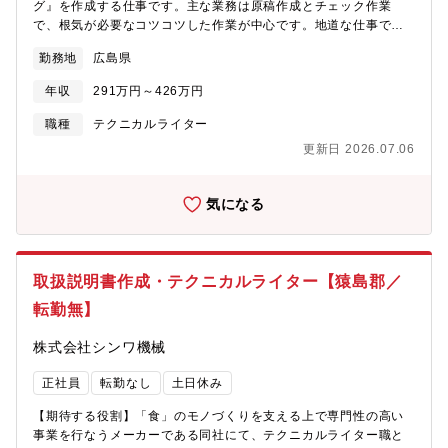
グ』を作成する仕事です。主な業務は原稿作成とチェック作業
で、根気が必要なコツコツした作業が中心です。地道な仕事です
が、現場のプロの業務を支えるやりがいのある仕事です。業務に
勤務地
広島県
慣れたのちには、お客様への訪問など、先輩と同行いただくこと
もあります。集中して作業をすることが得意な方、周りとのコミ
年収
291万円～426万円
ュニケーションも大事にできる方を歓迎いたします。＜業務内容
＞■原稿作成自動車や産業機械などのパーツカタログ原稿を作成し
職種
テクニカルライター
ていただきます。パーツカタログの原稿はリスト形式で、その原
更新日 2026.07.06
稿作成に必要な情報を収集し、データベース（Excel）を作成しま
す。 作成したデータベースをもとに、データの統合、加工、差
分抽出などを行います。■チェック作業作成した原稿が基準を満た
気になる
しているか、チェックリストを使って確認していただきます。ま
た、原稿とイラストの情報が一致しているか整合性を確認してい
ただきます。Excelの知識や業務経験がある方は、スキルを活かし
ていただけます。未経験者でも丁寧に指導しますのでご安心くだ
取扱説明書作成・テクニカルライター【猿島郡／
さい。【アピールポイント】各種制度やフレックスタイム制度な
転勤無】
ど、働きやすい環境です。業務に関する相談などは気軽にでき、
仕事のノウハウは、経験豊富な上司や先輩が丁寧に教えてくれま
株式会社シンワ機械
すので心配ありません。さらに、社員レベルの向上や知識習得の
ため、多様な社員研修制度も充実しています。また、社員のスキ
正社員
転勤なし
土日休み
ルアップや、チャレンジを応援する社風です。あなたの経験を活
かして、われわれと一緒に新しい環境でチャレンジしてみません
【期待する役割】「食」のモノづくりを支える上で専門性の高い
か。ダイテックは 1987年にマニュアル企画・制作の専門会社とし
事業を行なうメーカーである同社にて、テクニカルライター職と
て誕生しました。長く培ってきた技術をもとに、クライアントの