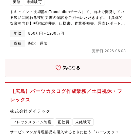
英語
未経験可
ル企画・制作の専門会社として誕生しました。長く培ってきた技
術をもとに、クライアントのビジネスモデルやニーズ、ありたい
ドキュメント技術部のTranslationチームにて、自社で開発してい
姿や業務課題を深く理解することに重きを置き、顧客に寄り添う
る製品に関わる技術文書の翻訳をご担当いただきます。【具体的
サービスを提案・提供しています。
な業務内容】■取扱説明書、仕様書、作業要領書、調査レポート、
システムUI等の英訳■翻訳文書の校正■翻訳スケジュールの調整・
年収
850万円～1200万円
管理、サプライヤ対応【募集背景】 増員※ご経験やスキルに応
じて、事務職での採用も検討いたします。【業務の魅力】・エン
職種
翻訳・通訳
ジニアと協働しながら情報を発信し、翻訳を通し海外拠点やお客
更新日 2026.06.03
様との橋渡しを担う仕事です。・製品開発に関わる翻訳を数多く
扱うため、最新の技術に触れる機会があります。・文書作成のプ
ロとして、技術部門から頼りにされる存在です。【業務改善活動
気になる
(PIM)に関わる業務全般】・改善案アイデア出し・推進・実施・毎
月開催される他部署対戦で使用する資料の作成・発表【目標管理
活動(MBO)に関わる業務全般】・担当テーマについて達成状況の
進捗確認・他メンバーの取り組み意識を向上させる施策の企画推
【広島】パーツカタログ作成業務／土日祝休・フ
進※目標管理活動とは企業活動の質を？めていくために、いくつ
かの目標を設定し全社で1年をかけて取り組む活動。全社と部署毎
レックス
のテーマをそれぞれ設け、定期的に達成度合いを測定【働き方】■
原則出社■フレックス■想定残業時間 50h/月(全社平均)【中途社
株式会社ダイテック
員の採用実績】・平均年齢（内定時点）：31.4歳・前職平均年
収：639万円・内定時の平均提示年収：1,519万円
フレックスタイム制度
正社員
未経験可
サービスマンが修理部品を購入するときに使う『パーツカタロ