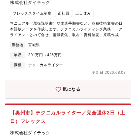
株式会社ダイテック
置き、顧客に寄り添うサービスを提案・提供しています。≪福利
厚生倶楽部（一般福利厚生サービス）≫国内外の宿泊施設やレジ
フレックスタイム制度
正社員
土日休み
ャー施設、様々なサービスの補助制度など、豊富なメニューから
自分にあったサービスを受けられる「福利厚生倶楽部」に加入し
マニュアル（取扱説明書）や改造手順書など、各種技術文書の日
ています。ご家族やご親族の利用も可能です。※詳細はこちらを
本語版データを作成します。テクニカルライティング業務：・ク
確認ください。https://x.gd/0yKEP
ライアントとの打合せ、情報収集、取材・資料確認、原稿作成・
テクニカルイラストの作成および作成指示・データ編集（DTP）
勤務地
宮城県
など装置知識や、業務の流れはしっかりと教育しますのでご安心
ください。※マニュアルの言語展開もありますので、英語以外
年収
291万円～426万円
（特に韓国語）に精通している方は大歓迎（外国語が苦手な方で
も問題ありません）大手企業であるお客様の事業所内、当社就業
職種
テクニカルライター
エリアでの勤務になります。（当社社員も常駐しています）【ア
更新日 2026.08.08
ピールポイント】・フレックスタイム制度あり（出勤日は客先カ
レンダーに準ずる）・就業先は食堂完備、車通勤可能、会社の専
用バスもあり、環境が整っています。テクニカルライターの醍醐
気になる
味は、喜びを味わえる瞬間が多くあることです。クライアントに
喜んでいただけた時はもちろんのこと、結果以上の表現のライテ
ィングができた時などなど。先輩方の多くが未経験からスタート
しています。新しいことにチャレンジすることが好きな方、物事
【奥州市】テクニカルライター／完全週休2日（土
をわかりやすく人に伝えることが好きな方、私たちと一緒にテク
日）フレックス
ニカルライターの醍醐味を味わってみませんか。ダイテックは
1987年にマニュアル企画・制作の専門会社として誕生しました。
株式会社ダイテック
長く培ってきた技術をもとに、クライアントのビジネスモデルや