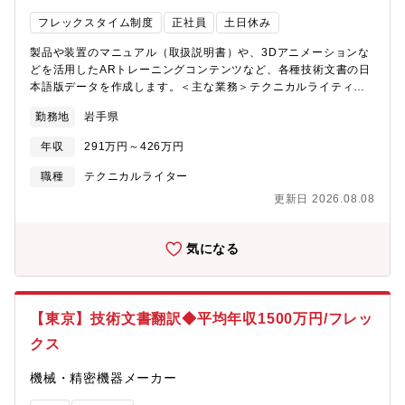
ニーズ、ありたい姿や業務課題を深く理解することに重きを置
フレックスタイム制度
正社員
土日休み
き、顧客に寄り添うサービスを提案・提供しています。
製品や装置のマニュアル（取扱説明書）や、3Dアニメーションな
どを活用したARトレーニングコンテンツなど、各種技術文書の日
本語版データを作成します。＜主な業務＞テクニカルライティン
グ業務2D図面や3DCAD情報などの技術情報をもとに、テクニカ
勤務地
岩手県
ルライティングを行います。・クライアントとの打合せ、情報収
集、取材・資料確認、原稿作成・テクニカルイラストの作成およ
年収
291万円～426万円
び作成指示・データ編集（専用ソフトを使用） など大手企
業であるお客様の事業所内、当社就業エリアでの勤務になりま
職種
テクニカルライター
す。（当社社員も常駐しています）【求める人物像】・論理的に
更新日 2026.08.08
物事を考え、物事を分かりやすく言語化することや人に伝えるこ
とができる方・コミュニケーションをとる工程と、データに黙々
と向き合う工程に、バランスよく取り組める方・状況を正確に把
気になる
握し、適切な判断ができる方【アピールポイント】・フレックス
タイム制度あり（出勤日は客先カレンダーに準ずる）・就業先は
食堂完備、車通勤可能テクニカルライターの醍醐味は、喜びを味
わえる瞬間が多くあることです。クライアントに喜んでいただけ
【東京】技術文書翻訳◆平均年収1500万円/フレッ
た時はもちろんのこと、結果以上の表現のライティングができた
クス
時などなど。先輩方の多くが未経験からスタートしています。新
しいことにチャレンジすることが好きな方、物事をわかりやすく
機械・精密機器メーカー
人に伝えることが好きな方、私たちと一緒にテクニカルライター
の醍醐味を味わってみませんか。ダイテックは 1987年にマニュア