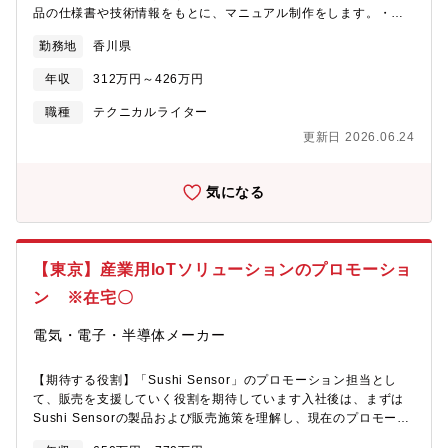
品の仕様書や技術情報をもとに、マニュアル制作をします。・ク
ライアントとの打合せ、情報収集、取材・資料確認、原稿作成
勤務地
香川県
（テクニカルライティング など）・テクニカルイラストの作成
および作成指示・データ編集（DTCソフト・客先指定ソフトを使
年収
312万円～426万円
用）※必要な装置知識や、業務の流れはしっかりと教育しますの
でご安心ください。未経験の場合でも、制作アシスタントとして
職種
テクニカルライター
スタートいただけます。＜働く環境＞チャレンジ精神があればい
更新日 2026.06.24
ろいろな事ができる社風です。フレックスタイム制度や在宅勤務
制度もあり、フレキシブルに働くことができる環境です。マニュ
アル制作だけでなく、IT技術を融合させたマニュアル関連事業を
気になる
展開する新拠点です。立ち上げメンバーとして、そこで生まれる
新しい事業の成長と拡大を味わうことができます。自身の経験を
活かし、新しいことにチャレンジしたいと考えるあなた。ひとつ
上のステージを目指したいと考えるあなた。海・島・山に囲ま
【東京】産業用IoTソリューションのプロモーショ
れ、穏やかな気候の高松で、われわれとともにその思いを実現し
ン ※在宅〇
ませんか。＜会社の特徴＞■ダイテックは 1987年にマニュアル企
画・制作の専門会社として誕生しました。長く培ってきた技術を
電気・電子・半導体メーカー
もとに、クライアントのビジネスモデルやニーズ、ありたい姿や
業務課題を深く理解することに重きを置き、顧客に寄り添うサー
ビスを提案・提供しています。≪福利厚生倶楽部（一般福利厚生
【期待する役割】「Sushi Sensor」のプロモーション担当とし
サービス）≫国内外の宿泊施設やレジャー施設、様々なサービス
て、販売を支援していく役割を期待しています入社後は、まずは
の補助制度など、豊富なメニューから自分にあったサービスを受
Sushi Sensorの製品および販売施策を理解し、現在のプロモーシ
けられる「福利厚生倶楽部」に加入しています。ご家族やご親族
ョン担当から業務の引継ぎを受けることで業務に慣れていただき