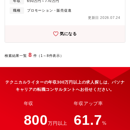
の利用も可能です。※詳細はこちらを確認ください。
年収
650万円～770万円
ます。お客様を訪問して情報を収集し、活用事例を横展開するア
https://x.gd/0yKEP
プリケーションノートの作成に取り組み、製品理解と市場理解を
職種
プロモーション・販売促進
深めていただきます。また、新商材を発売する際に必要なプロモ
更新日 2026.07.24
ーション活動を担い、Sushi Sensorの認知度向上をリードする存
在を目指していただきます。【具体的には】・産業用IoT向け無線
ソリューション「Sushi Sensor」製品群のプロモーション企画お
気になる
よび実行・Webサイト、SNS、Webinarなどデジタルチャネルを
活用した認知向上施策の立案・運用・営業拠点向けのプロモーシ
ョン施策展開、トレーニング資料作成および販売支援・お客様や
販売現場からのフィードバック収集と、活用事例・アプリケーシ
8
検索結果一覧
件（1～8件表示）
ョンノートの作成・新製品リリース時のプロモーション計画立案
および関連部署との連携・国内外の関係部署（営業、広報、販売
推進、海外拠点）との協働によるプロモーション推進【ポジショ
ンの魅力】同社は、100年以上にわたり計測・制御・情報の技術を
核として、世界の産業を支えてきたグローバル企業です。その中
テクニカルライターの年収300万円以上の求人探しは、パソナ
でCX事業戦略部は、産業DXの最前線で活用される無線IIoTソリュ
キャリアの転職コンサルタントへお任せください。
ーション「Sushi Sensor」シリーズの商品企画・市場展開を担っ
ています。本ポジションでは、すでにグローバル市場で導入が進
む製品を対象に、お客様の声を直接反映しながら認知度向上と価
年収
年収アップ率
値訴求を推進できます。Webinarやデジタル施策、営業支援など
多様なプロモーション手法に挑戦できる環境です。また、製品の
800
61.7
歴史が比較的浅いため、既存のやり方に縛られず、自らのアイデ
万円以上
%
アを形にしやすい点も特徴です。【募集背景/部門情報】CX事業戦
略部は同社がグローバルに展開する産業用IoT向け無線ソリューシ