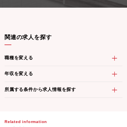
す。【企業の魅力】■100年の歴史を誇る制御分野のリーディング
カンパニー。現在、化学・医療・バイオ領域拡大のまさに変革
期！ ■WEB面接完結。在宅勤務実施中。働き易さ抜群で企業ラ
ンキング上位！■残業規制もあり、恒常的な残業はなく、落ち着い
て長期的に働くことのできる環境。■社内で幅広い活躍が期待でき
る環境配属予定の本部以外にも各製品事業部でも専門スキルをお
持ちの方のニーズがあるため、他の部署への道も将来的に希望が
関連の求人を探す
あればチャレンジできる環境。
職種を変える
年収を変える
所属する条件から求人情報を探す
Related information