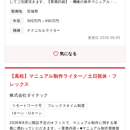
してご活躍頂きます。【業務詳細】・機械の操作マニュアル・安
ビジネスモデルやニーズ、ありたい姿や業務課題を深く理解する
全マニュアル等のカスタマイズ作業・組立図を参考にパーツリス
ことに重きを置き、顧客に寄り添うサービスを提案・提供してい
勤務地
茨城県
ト作成（作成手順書有）・その他の技術部での付帯作業 など
ます。
【配属部署情報】・機械設計の部門は20人強年齢層の方が活躍し
年収
300万円～450万円
ており平均年齢は30代後半です。
職種
テクニカルライター
更新日 2026.06.05
気になる
【高松】マニュアル制作ライター／土日祝休・フ
レックス
株式会社ダイテック
リモートワーク可
フレックスタイム制度
Iターン・Uターン
2026年8月に開設予定のオフィスで、マニュアル制作に関する業
務に携わっていただきます。＜業務内容＞■マニュアル制作業務製