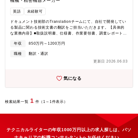
機械・精密機器メーカー
英語
未経験可
ドキュメント技術部のTranslationチームにて、自社で開発してい
る製品に関わる技術文書の翻訳をご担当いただきます。【具体的
な業務内容】■取扱説明書、仕様書、作業要領書、調査レポート、
システムUI等の英訳■翻訳文書の校正■翻訳スケジュールの調整・
年収
850万円～1200万円
管理、サプライヤ対応【募集背景】 増員※ご経験やスキルに応
じて、事務職での採用も検討いたします。【業務の魅力】・エン
職種
翻訳・通訳
ジニアと協働しながら情報を発信し、翻訳を通し海外拠点やお客
更新日 2026.06.03
様との橋渡しを担う仕事です。・製品開発に関わる翻訳を数多く
扱うため、最新の技術に触れる機会があります。・文書作成のプ
ロとして、技術部門から頼りにされる存在です。【業務改善活動
気になる
(PIM)に関わる業務全般】・改善案アイデア出し・推進・実施・毎
月開催される他部署対戦で使用する資料の作成・発表【目標管理
活動(MBO)に関わる業務全般】・担当テーマについて達成状況の
進捗確認・他メンバーの取り組み意識を向上させる施策の企画推
1
検索結果一覧
件（1～1件表示）
進※目標管理活動とは企業活動の質を？めていくために、いくつ
かの目標を設定し全社で1年をかけて取り組む活動。全社と部署毎
のテーマをそれぞれ設け、定期的に達成度合いを測定【働き方】■
原則出社■フレックス■想定残業時間 50h/月(全社平均)【中途社
員の採用実績】・平均年齢（内定時点）：31.4歳・前職平均年
テクニカルライターの年収1000万円以上の求人探しは、パソ
収：639万円・内定時の平均提示年収：1,519万円
ナキャリアの転職コンサルタントへお任せください。