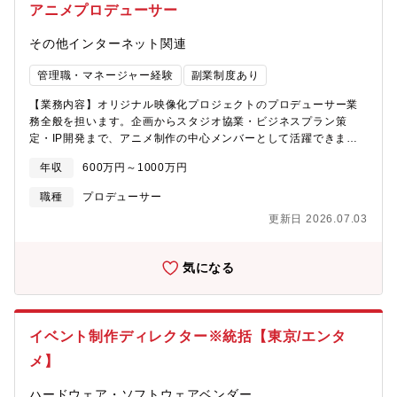
アニメプロデューサー
その他インターネット関連
管理職・マネージャー経験
副業制度あり
【業務内容】オリジナル映像化プロジェクトのプロデューサー業
務全般を担います。企画からスタジオ協業・ビジネスプラン策
定・IP開発まで、アニメ制作の中心メンバーとして活躍できま
す。将来的にはマネジメントや複数プロジェクトの統括にも挑戦
年収
600万円～1000万円
いただけるポジションです。【具体的な業務内容】■アニメシリー
ズ作品、劇場作品等の企画立案■アニメスタジオとの協業■ビジネ
職種
プロデューサー
スプラン作成・製作委員会組成■オリジナルIPの開発・ビジネス開
更新日 2026.07.03
発
気になる
イベント制作ディレクター※統括【東京/エンタ
メ】
ハードウェア・ソフトウェアベンダー