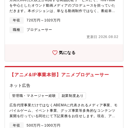
月間3,000万人以上が利用する商品比較サービスにて、YouTube
を中心としたオウンド動画メディアのプロデュースを担っていた
だきます。本ポジションは、単なる動画制作ではなく、番組単位
でのコンテンツ責任を持ち、グロースをリードするプロデューサ
年収
720万円～1020万円
ーの役割です。現在、YouTubeは拡大フェーズにあり、オーガニ
ック動画は月4～8本から、将来的には最大16本まで拡大予定で
職種
プロデューサー
す。制作は制作会社とも連携をして進めており、プロデューサー
更新日 2026.08.02
として企画・KPI設計・品質・成果の責任を担いながら、番組の成
長をリードしていただきます。また、タイアップ動画においては1
本あたり数百万～数千万円規模の案件もあり、コンテンツとして
気になる
の面白さと事業貢献の両立が求められます。【具体的な業務内
容】■YouTube番組のコンセプト設計・企画立案■KPI設計（チャ
ンネル登録者数・再生数・売上／ROI）および改善■制作会社・タ
レント事務所との折衝・アサイン・進行管理■複数コンテンツの統
【アニメ&IP事業本部】アニメプロデューサー
括・グロース戦略設計■データ分析に基づく企画・構成の改善■制
作体制の設計・最適化【本ポジションの魅力】■月間3,000万人
ネット広告
UUのメディア発YouTubeというスケール■1本50～100万円の制
作費をかけたコンテンツ制作■最大1,000万円規模のタイアップ案
管理職・マネージャー経験
副業制度あり
件に携われる■番組単位でのグロース責任（登録者数・売上）を持
てる■制作実務ではなく、プロデュースに集中できる環境オウンド
広告代理事業だけではなくABEMAに代表されるメディア事業、モ
メディアとして長期的に資産となるコンテンツづくり
バイルゲーム、イベント事業、グッズ事業等多角的なコンテンツ
展開を行っている同社にて下記業務をお任せします。現在、アニ
メ＆IP事業を拡大しており募集されております。【部署概要】※
年収
500万円～1000万円
配属先（予定）：サイバーエージェント アニメ&IP事業本部 アニ