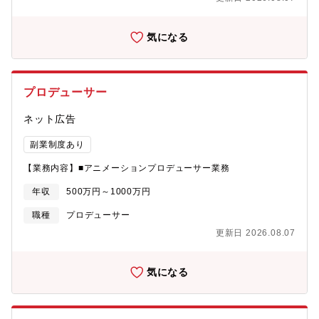
ルアニメ開発やコミック原作のアニメ化をはじめ、「ABEMA」と
の連動企画や、広告・宣伝機能、人気 IPのグッズ制作・マーチャ
ンダイジング機能など、グローバル市場を見据えた総合的な事業
気になる
を展開しています。【業務内容】アニメ作品におけるプロデュー
サーのアシスタント業務をお任せいたします。【本ポジションの
魅力】■サイバーエージェントグループでの多様なリソースを活用
しながらアニメ事業の拡大に携われる点■事業立ち上げ、事業拡大
プロデューサー
のフェーズに携われる点【募集背景】近年、日本のアニメが全世
界に広がり、新しいファンを次々と獲得している中で、日本のも
ネット広告
つ質の高いコンテンツ力のポテンシャルは大きく、サイバーエー
ジェントグループとしても新しいデジタルの力で、そのポテンシ
副業制度あり
ャルの最大化を目指しております。数年前よりアニメ製作領域に
は参入しておりますが、今後より多くの版元や製作会社といった
【業務内容】■アニメーションプロデューサー業務
ステークホルダーの皆様のご協力の下、全世界に感動と熱狂を届
けるアニメコンテンツを作るべく体制を強化したいと考えており
年収
500万円～1000万円
ます。また、サイバーエージェントグループは、ABEMAに代表さ
職種
プロデューサー
れるメディア事業、モバイルゲーム、イベント事業、グッズ事業
等多角的なコンテンツ展開が可能な素地があり、これまでにない
更新日 2026.08.07
新しいアニメ作りができる舞台があるとも自負しております。ア
ニメ・エンタメ業界でのご経験があり、新しい試みや未知の挑戦
に心を躍らせる方々の応募を心よりお待ちしております。
気になる