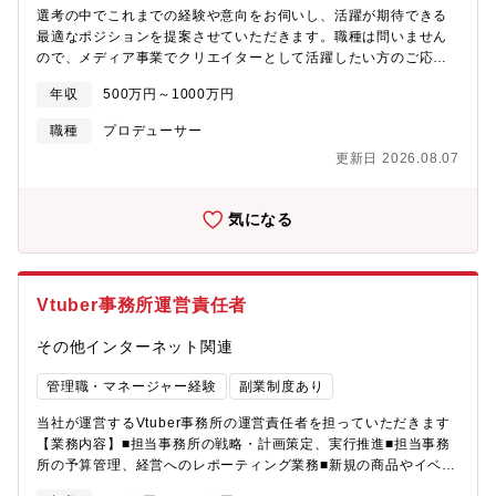
選考の中でこれまでの経験や意向をお伺いし、活躍が期待できる
最適なポジションを提案させていただきます。職種は問いません
ので、メディア事業でクリエイターとして活躍したい方のご応募
をお待ちしております。【ポジション例】■デジタルプロダクトデ
年収
500万円～1000万円
ザイナー■ビジネスグロースデザイナー■UI/UXデザイナー■映像プ
ロデューサー・ディレクター・エディター■アートディレクター・
職種
プロデューサー
番組（デジタルコンテンツ）■アートディレクター（アバターアイ
更新日 2026.08.07
テム／キャラクターデザイン）■アートディレクター・グラフィッ
クデザイナー■サービスデザイナー■デザイナー■テクニカルクリエ
イター【業務内容例】■スマートフォンアプリやWEBサービスの
気になる
UIデザイン■ビジュアル・グラフィックデザイン■デザインスプリ
ント・ユーザーテスト等UXデザインに関わるプロセスの実施
■ProtoPieなどを用いたプロトタイピング■AfterEffectsを用いた
アニメーション制作■動画事業に関わる映像編集、映像制作■グロ
Vtuber事務所運営責任者
ースに関わる施策設計～実行
その他インターネット関連
管理職・マネージャー経験
副業制度あり
当社が運営するVtuber事務所の運営責任者を担っていただきます
【業務内容】■担当事務所の戦略・計画策定、実行推進■担当事務
所の予算管理、経営へのレポーティング業務■新規の商品やイベン
トの企画立案、実行推進■タレント含む社内外の調整業務