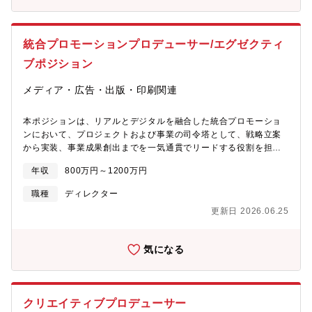
統合プロモーションプロデューサー/エグゼクティ
ブポジション
メディア・広告・出版・印刷関連
本ポジションは、リアルとデジタルを融合した統合プロモーショ
ンにおいて、プロジェクトおよび事業の司令塔として、戦略立案
から実装、事業成果創出までを一気通貫でリードする役割を担っ
ていただきます。従来型の施策実行にとどまらず、案件の創出、
年収
800万円～1200万円
設計、推進、品質・安全・収益性の担保までを視野に入れ、同社
の提供価値そのものを前進させることがミッションです。■主な業
職種
ディレクター
務内容・クライアントのビジネス課題に向き合い、オンライン・
更新日 2026.06.25
オフラインを統合したプロモーション戦略・施策の設計および推
進・全社横断的な大規模・高難度案件の全体統合プロデュース・
収益構造設計・粗利最大化の推進・社内各部署・グループ会社・
気になる
協力会社を横断したプロジェクト体制構築および統率・提案から
実装、効果検証までのPDCAサイクルのリード・案件における品
質管理・安全管理・進行管理・収益管理・市場・消費者・実行現
場から得られる一次情報をもとにした次なる施策・事業へのフィ
クリエイティブプロデューサー
ードバック■ご経験・期待役割に応じて、以下をお任せいたしま