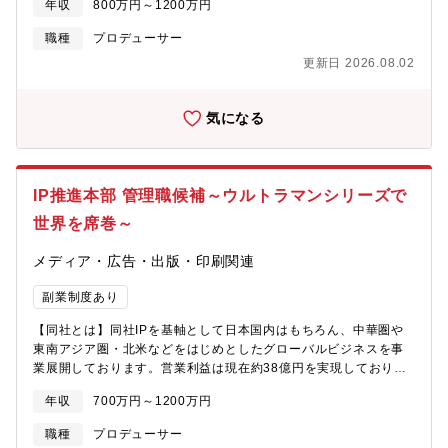
年収
800万円～1200万円
職種
プロデューサー
更新日 2026.08.02
気になる
IP推進本部 管理職候補～ウルトラマンシリーズで
世界を席巻～
メディア・広告・出版・印刷関連
副業制度あり
【同社とは】同社IPを基軸として日本国内はもちろん、中華圏や
東南アジア圏・北米などをはじめとしたグローバルビジネスを事
業展開しております。営業利益は現在約38億円を実現しており、5
カ年目標では2028年3月期にて100億円の成長ビジョンを描いて
年収
700万円～1200万円
おります。同社の更なる既存IP×新規IP創造×グローバル展開で更
なる事業成長を実現します！【募集背景】同社の既存IPの更なる
職種
プロデューサー
成長と新規IP創出による両軸の事業成長を実現するための増員募