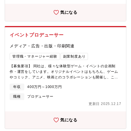
根も低く、皆、能動的でやりがいも感じられます。 他業界、他業
種の働きを近くで見られるので、新しい興味やスキルの自己発見
気になる
のチャンスが多くあります。【職務内容】・YouTubeインストリ
ーム広告の映像制作・Instagram、Facebook等各種SNSの広告映
像制作・ABEMA TVの広告映像制作・クライアント直案件の広告
映像制作・新規コンテンツの企画、営業様々なメディアの広告制
イベントプロデューサー
作だけでなく、映像を軸としたコンテンツ制作をプロデュースし
ていただきます。更なるシェア拡大を目指し、一緒に「新時代の
メディア・広告・出版・印刷関連
広告制作」を切り開く仲間を募集します【魅力】★国内のみなら
ず海外へも更なる挑戦へ！同社の映像コンテンツを含む多様なジ
管理職・マネージャー経験
副業制度あり
ャンルの更なるグローバル展開の最前線で活躍することが可能で
す！★ワークライフバランスにも長けており、「自分らしく」ご
【募集要項】 同社は、様々な体験型ゲーム・イベントの企画制
就業をいただくことが可能です【募集背景】既存事業・新規事業
作・運営をしています。オリジナルイベントはもちろん、ゲーム
の売り上げ向上を図るための増員募集となります。【組織構成】
やコミック、アニメ、映画とのコラボレーションも開催し、これ
AOI Pro.ビジネスプロデュース部 ビジネスプロデュース第1チー
までの作品数はおよそ450タイトル！ 2007年の初開催以来1090
ム部長1名、チームリーダー兼プロデューサー：1名プロデューサ
年収
400万円～1000万円
万人を動員し、全国に16店舗を運営しています。更なる体制強化
ー：4名プロダクションマネージャー：3名ビデオグラファー：9名
を図るべく、企画全体の責任者として、イベント統括プロデュー
職種
プロデューサー
モーショングラファー：1名マネージャー：1名
サーを募集します。ミッションは「イベントの成功」。その司令
更新日 2025.12.17
塔として、裁量権と大きなやりがいを持ってご活躍いただきたい
と思っています。同社内の各部署、スタッフ、協力会社など、多
くの人が関わるため、全員をうまく巻き込んでいくことが必要で
気になる
す。みんなで１つのイベントを創り上げていくことが、この仕事
の面白さ！多くのお客様が楽しんでゲームをしている姿を見るこ