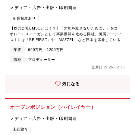
す。・若手・中堅プロデューサーの企画力・推進力・判断力を高
メディア・広告・出版・印刷関連
めるための実践的なリード・レビュー・事業視点での課題整理や
戦略検討、PL管理の一部関与、経営層への示唆・提言■補足本ポ
副業制度あり
ジションは、プロジェクト実行・専門性発揮を主軸としたスペシ
ャリスト採用を前提としています。ご意向および役割の広がりに
【株式会社BMSGとは！？】「才能を殺さないために。」をコー
応じて、管理監督職（組織・事業推進ポジション）へのステップ
ポレートスローガンとして事業展開を進める同社。所属アーティ
アップも想定しています。
ストには「BE:FIRST」や「MAZZEL」など日本を席巻しているア
ーティストが所属しております！また新たにオーディションを通
年収
600万円～1200万円
じたアーティストの創出にも力を入れております。「日本」から
「世界」へ！同社の成長はまだ始まったばかりです。【期待する
職種
プロデューサー
役割】BMSGにおけるアーティスト・ブランド・プロジェクトの
更新日 2026.02.26
世界観設計と、アウトプットに至るまでの制作進行・ディレクシ
ョン全体をリードしていただきます。【募集背景】同社の既存ア
ーティストの日本ならびに海外を対象とした事業展開を加速して
気になる
いく状況であると同時に新たなる才能の発掘を両軸で回す方針と
なり、ご経験が豊富な方にジョインをいただきたいと考えており
ます。【職務内容】・戦略・コンセプト・ミュージックビデオや
アーティストビジュアル、ライブ演出、グッズ、SNSコンテンツ
オープンポジション（ハイレイヤー）
等の企画立案とクリエイティブ制作進行 / 管理・社内外のクリエ
イティブディレクター / アートディレクター / デザイナー / 映像デ
メディア・広告・出版・印刷関連
ィレクター / カメラマン等とのチーミングとディレクション・プ
ロジェクト全体のスケジュール・予算・クオリティ管理・アーテ
未経験可
ィストやマネジメントチームとの調整・折衝・「才能を殺さな