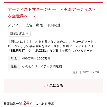
とや、数万人を動員するイベントを成功に導くやりがいは、他で
は味わえないかもしれません！ぜひ、同社というチームを率い
アーティストマネージャー ～有名アーティスト
て、最高におもしろいイベントをつくり出してみませんか？【具
体的な仕事内容】■イベントの企画・計画立案各イベントの規模や
を全世界へ！～
ビジョンやゴールの設定を行い、関係者との打合せを行いなが
ら、案件の方向性を定め、大きな枠組みを決めていきます。ま
メディア・広告・出版・印刷関連
た、予算の計画立てや割り振り、クライアントとの契約まわりも
行います。●進行管理イベント実施に向けて、社内のクリエイティ
副業制度あり
ブ、宣伝PR、営業等、各チームと連動して、公演やイベントの全
【同社とは！？】「才能を殺さないために。」をコーポレートス
体スケジュール管理をします。また、アニメや映画などコラボ先
ローガンとして事業展開を進める同社。所属アーティストには
となる会社をはじめ、プレイガイドや会場などとの調整業務もお
「BE:FIRST」や「MAZZEL」など日本を席巻しているアーティス
任せします。イベント実施に向けて関わるメンバーのコントロー
トが所属しております！また新たにオーディションを通じたアー
ルや、全体の進捗管理・クオリティ管理を行います。 ■スタジア
年収
400万円～1000万円
ティストの創出にも力を入れております。「日本」から「世界」
ム等で行われる大型公演の運営ゲームは常設店舗の他に、全国各
へ！同社の成長はまだ始まったばかりです。【期待する役割】今
地でも期間限定で開催します。本番の演出や運営、スタッフの手
職種
その他クリエイティブ関連職
回、担当アーティストの夢を実現させることを目標に、業界経験
配・管理などを行います。イベントによっては数万人規模のイベ
更新日 2026.02.26
不問でアーティストマネージャーを募集します。以下業務内容で
ントもあります。【求める人物像】・チームをまとめて、大きな
のご尽力を期待します。【募集背景】同社の既存アーティストの
ことをつくり上げたい方・社内外のメンバーを巻き込んでいくコ
日本ならびに海外を対象とした事業展開を加速していく状況であ
ミュニケーション能力がある方・イベントに行くことが好きな
気になる
ると同時に新たなる才能の発掘を両軸で回す方針となり、ご経験
方・粘り強く仕事に取り組める方
が豊富な方にジョインをいただきたいと考えております。【職務
内容】・担当アーティストのプランニング、実行・音源・映像制
作、ライブ制作・ファンクラブ、MD等各所と連携し、アーティス
24
検索結果一覧
件（1～24件表示）
ト活動の推進・外部取引先との折衝・スケジュール管理・現場へ