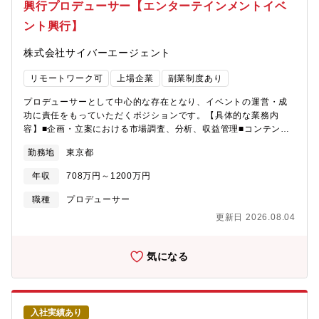
ンテンツ戦略の策定（事業戦略と連動したビジョン・ロードマッ
興行プロデューサー【エンターテインメントイベ
プの設計）・学習体験全体の設計（教材→イベント→ゼミ→コミ
ント興行】
ュニティの学習導線・受講成果の最大化）■KPI・データマネジメ
ント・KPIマネジメント（継続率・完走率・学習成果・受講満足度
株式会社サイバーエージェント
等の設計・モニタリング・改善サイクルの統括）・学習データ・
行動データ・会員インサイトに基づく体験改善の仮説検証サイク
リモートワーク可
上場企業
副業制度あり
ルの推進■コンテンツ企画・体制構築・ヒットコンテンツ・企画の
創出（会員インサイト・競合/先行事例リサーチに基づく企画の意
プロデューサーとして中心的な存在となり、イベントの運営・成
思決定）・講師・制作パートナーネットワークの構築・キャステ
功に責任をもっていただくポジションです。【具体的な業務内
ィング統括・コンテンツ品質基準の策定・制作フローの整備・生
容】■企画・立案における市場調査、分析、収益管理■コンテンツ
成AIの進化に追随する更新体制の構築生成AIを活用したコンテン
内容や演出制作■イベント広報・宣伝における関連業務■オペレー
ツ制作・プロダクト運用の効率化・高度化■組織マネジメント・事
勤務地
東京都
ションや人員配置等の計画、運営■その他、上記に付随する業務
業連携・プロダクト・コンテンツ組織の構築・採用・メンバーマ
【興行本部について】サイバーエージェントグループにおけるエ
ネジメント（社員・業務委託の混成チーム）・事業責任者・マー
年収
708万円～1200万円
ンターテインメント興行を専門に行う専門組織として、興行本部
ケティング責任者と連携した事業レベルの意思決定・実行【ポジ
が2023年10月に新設いたしました。当社では、かねてより新しい
職種
プロデューサー
ションの魅力】■生成AI時代の新しい学習体験の創造: 変化の激し
未来のテレビ「ABEMA」をはじめとするエンターテインメントサ
い生成AI領域において、教材、イベント、コミュニティを複合的
更新日 2026.08.04
ービスの提供を行ってまいりましたが、近年はその一環としてイ
に組み合わせた最先端の学習体験をゼロから設計・推進できま
ベントを開催する機会が増えてきています。今年7月には、
す。■経営視点での事業推進: マーケティング責任者や事業責任者
「ABEMA」による初の東京ドーム興行『Creator Dream Fes ～
気になる
と肩を並べ、プロダクトの質で事業全体の成長（LTV向上・解約率
produced by Com.～』を開催し、約4万人の来場を記録するとと
低減）を直接牽引する手応えを感じられます。
もに「ABEMA PPV ONLINE LIVE」による配信でも多くの方々に
ご視聴いただきました。また、当社グループ子会社CyberZでは
2016年より国内最大級eスポーツイベント「RAGE(レイジ)」を開
入社実績あり
催するほか、プロレス事業会社CyberFightでは武藤敬司引退試合