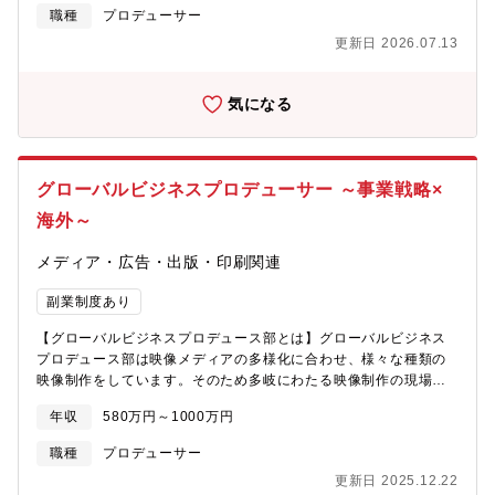
けるマーケティング課題の解決を目指し、営業と連携しながらの
職種
プロデューサー
「新規案件獲得」や、獲得した案件運用から得る「案件増額」
更新日 2026.07.13
「継続案件獲得」まで、一気通貫したディレクションを担当【具
体的な業務の流れ】■提案フェーズ・営業に帯同しながら、クライ
アントの与件引き出し／課題ヒアリング・運用案件の提案（効果
気になる
最大化に向けた運用ロードマップ策定、社内運用体制構築、配信
媒体選定）・営業に向けた勉強会実施■運用フェーズ・媒体社との
リレーション構築・入稿～運用のディレクション（一部、自ら対
応するケースも有り）・クライアントとの定例会、アポ実施■振り
グローバルビジネスプロデューサー ～事業戦略×
返りフェーズ・振り返りディレクション（一部、自ら対応するケ
ースも有り）・継続案件獲得に向けた営業活動■その他定常業務・
海外～
運用担当者（業務委託者）のマネジメント・媒体社との定例会実
施・案件管理【期待するアウトプット】・運用広告案件拡大によ
メディア・広告・出版・印刷関連
る個人粗利目標達成・安心安全な運用ディレクション・運用広告
案件拡大に向けた新たな取り組みや座組創出
副業制度あり
【グローバルビジネスプロデュース部とは】グローバルビジネス
プロデュース部は映像メディアの多様化に合わせ、様々な種類の
映像制作をしています。そのため多岐にわたる映像制作の現場を
経験することが可能です。またクライアントの課題の上流から下
年収
580万円～1000万円
流までを一緒に解決していくので、制作のフローにおいても広く
関わることになります。５Gの普及で今後この動きはさらに加速
職種
プロデューサー
し、次の新しいメディアにも対応できるチカラを共に付けていき
更新日 2025.12.22
たいと思っています。新しいメディアの広告制作では、職種の垣