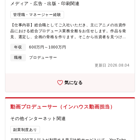
メディア・広告・出版・印刷関連
管理職・マネージャー経験
【仕事内容】総合職としてご入社いただき、主にアニメの出資作
品における総合プロデュース業務全般をお任せします。作品を発
見、選定し、企画の骨格を作ります。そこから出資者を見つける
など、企画段階から幅広く携わっていただけます。※自らアニメ
年収
600万円～1000万円
を製作するアニメーターのお仕事ではありません。?具体的には・
原作の選定（漫画、小説、ゲームなど）・制作スタジオや放送局
職種
プロデューサー
の選定、提案・製作委員会の組成※出版社、アニメ制作会社、音
更新日 2026.08.04
楽会社、広告代理店などに提案し、制作費用の座組を構築しま
す。場合によっては「幹事」としてたちまわることもありま
す。・制作進行管理※放送日に向けて制作の進行管理を行いま
気になる
す。社内の他部署と連携し、制作アニメの関連グッズの商品化や
映像で使用される音響制作を担うこともあります。当社のプロデ
ュースは、アニメ制作にとどまらず、完成後のビジネス展開まで
を担います。映像コンテンツの配信・販売、グッズの商品化、イ
動画プロデューサー（インハウス動画担当）
ベント化といったアニメの二次利用に注力しており、また国内の
みならず、海外へ向けたグローバルビジネスを展開していただき
その他インターネット関連
ます。
副業制度あり