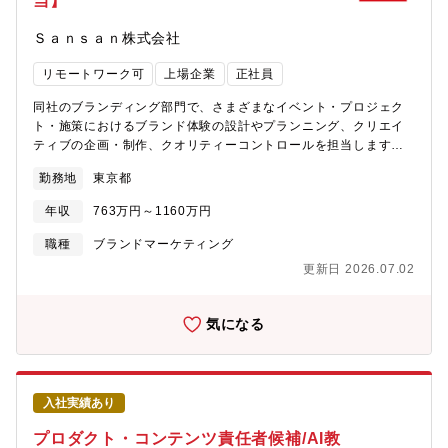
当】
Ｓａｎｓａｎ株式会社
リモートワーク可
上場企業
正社員
同社のブランディング部門で、さまざまなイベント・プロジェク
ト・施策におけるブランド体験の設計やプランニング、クリエイ
ティブの企画・制作、クオリティーコントロールを担当します。
【職務内容】■各種イベント・プロジェクト・施策における企画、
勤務地
東京都
コンセプトや体験の設計、プランニング■プロジェクトや施策に関
連するスケジュールや予算、KPIの設定・管理■各種イベント・プ
年収
763万円～1160万円
ロジェクト・施策に付随するクリエイティブの企画、ディレクシ
ョン、制作進行■プロジェクトや施策の実行における体験やクリエ
職種
ブランドマーケティング
イティブのクオリティーコントロール■社内のメンバーや外部パー
更新日 2026.07.02
トナーとの折衝■イベントの構成・演出、オペレーションなどの構
築・管理※ 担当業務は個人の特性やキャリア・経験などを踏まえ
て決定します。▼担当するプロジェクト、サービスの例Sansan
気になる
Innovation SummitSansan KBCオーガスタゴルフトーナメント
「Sansan」「Bill One」「Contract One」募集背景事業領域の
拡大に伴う組織体制強化のため【ポジションの魅力】■イベントを
はじめとする各種プロジェクトにおいてコンセプト設計から体験
入社実績あり
設計、実行まで包括的に携わるため、これまでに培った能力や経
験を存分に発揮することができます■自社サービスのブランディン
プロダクト・コンテンツ責任者候補/AI教