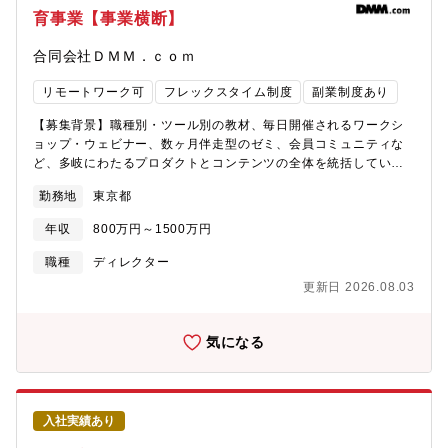
グを担当するため、自身が関わったプロジェクトが最終的に事業
育事業【事業横断】
貢献を果たすところまでクオリティーや効果を追求することがで
きます■自社のブランディング部門に所属し、マーケティング部門
合同会社ＤＭＭ．ｃｏｍ
をはじめとしたさまざまな部門と連携しながら業務に取り組むこ
とができます■所属部門には、デザイナーやディレクター、コピー
リモートワーク可
フレックスタイム制度
副業制度あり
ライター、エディター、フロントエンドエンジニアといったクリ
エイター職のメンバーが在籍しており、プロジェクトの実行に必
【募集背景】職種別・ツール別の教材、毎日開催されるワークシ
要なクリエイティブの制作についても一緒に取り組むことができ
ョップ・ウェビナー、数ヶ月伴走型のゼミ、会員コミュニティな
ます■目的や対象が異なった、さまざまなイベントやプロジェクト
ど、多岐にわたるプロダクトとコンテンツの全体を統括していた
に携わるため、幅広い領域で経験を積むことができます【組織構
だく責任者を募集します。【事業概要】「DMM 生成AI CAMP 学
成】2026年1月現在、ブランディングに携わっているメンバーは
勤務地
東京都
び放題」は、現在「1→10」「10→100」へと非連続な成長を遂
50名以上おり、各事業部や組織に所属しています。各組織は、デ
げるスケールアップのフェーズにあります。提供価値の最大化に
ザイナーやディレクター、コピーライター、エディター、フロン
年収
800万円～1500万円
向け、急増するプロダクト・コンテンツ群の全体最適を図り、収
トエンドエンジニアといった、さまざまなバックグラウンドを持
益基盤を強固にするプロダクト・コンテンツ責任者を募集しま
職種
ディレクター
った多様なクリエイター職のメンバーに加え、事業部や組織を横
す。【ミッション】■「学んだ」で終わらせず、「使える」に変え
断したプロジェクトを担当するビジネス職のメンバーなどで構成
更新日 2026.08.03
る。生成AIの教育コンテンツは、視聴されただけでは意味があり
されています。
ません。受講者が実務で使いこなし、成果を出せるようになって
はじめて価値になります。教材・イベント・コミュニティのすべ
気になる
てをひとつの学習体験としてプロデュースし、受講成果と継続率
に最終責任を負っていただきます。【業務内容】プロダクト部門
に配置され、プロダクト戦略・コンテンツ戦略の策定から、企
画・制作・配信・データに基づく改善までを一気通貫で担ってい
入社実績あり
ただきます。【具体的な業務】■戦略・体験設計・プロダクト・コ