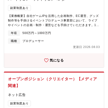
副業制度あり
【業務概要】自社ゲームIPを活用した企画制作、EC運営、グッズ
制作等を手掛けるイベントプロデュース事業部において、ライブ
やイベントの企画・制作・運営などを手掛けていただきます。1つ
のイベントを企画するだけではなく、年間予定や今後の成長戦略
年収
500万円～1000万円
を事業部長と一緒に検討いただく責任者ポジションとなります。
【具体的なイベント】■自社ゲームIPを活用したライブ■自社ゲー
職種
プロデューサー
ムIPを活用したアニメイベント出展【業務内容】■年間イベントの
更新日 2026.08.03
予定、設計■新たなメディアや販路ビジネスモデルについて検討■
各種イベントセクションの手配・仲介業務■イベント必要資料の作
成、発注物の手配■イベント収支の管理■イベントプロデュース
気になる
【仕事のやりがい】■自分たちの版権、IPを広める活動に関われる
■ゲーム、ファッションなどジャンルを超えた様々なエンタメを取
り扱える■担当したイベントが盛り上がり成功した時SNS等で直接
ファンの声が聴ける■著名なアーティスト、声優の方々と同じ目線
オープンポジション（クリエイター）【メディア
で仕事ができる
関連】
ネット広告
副業制度あり