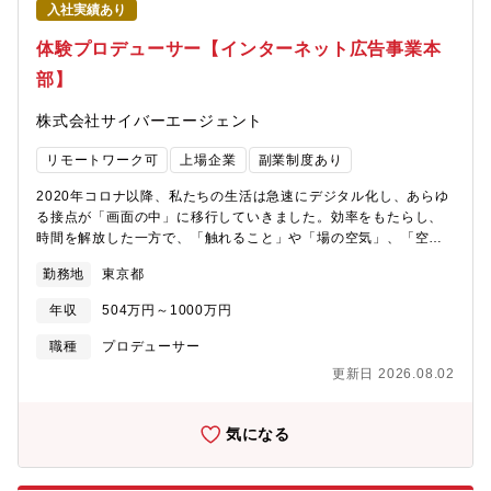
入社実績あり
略立案と実行管理■質の高いクリエイティブを基盤としたコンセプ
ト開発■多様な領域のトップクリエイターとの協業推進■デジタル
体験プロデューサー【インターネット広告事業本
とマスメディアを融合した統合的プランニング■デジタルメディア
部】
を活用したマーケティングキャンペーンの企画立案と運営■KPIに
基づくパフォーマンス分析と最適化推進【本ポジションの魅力】■
株式会社サイバーエージェント
国内トップ企業・ブランドのブランディング戦略に携わる機会■ク
リエイティブとAI技術を融合した最先端ブランディングの実践■業
リモートワーク可
上場企業
副業制度あり
界一流のクリエイターと協働できる環境■国内トップクラスのデジ
タルマーケティングノウハウの習得■高い裁量権を持ち、迅速な
2020年コロナ以降、私たちの生活は急速にデジタル化し、あらゆ
PDCAサイクルを実現する経験【インターネット広告事業本部に
る接点が「画面の中」に移行していきました。効率をもたらし、
ついて】サイバーエージェントの連結売上高の約半分を担うイン
時間を解放した一方で、「触れること」や「場の空気」、「空間
ターネット広告事業。 1998年の創業からサービスを提供してお
を共有する感覚」などリアルに触れることそのものが、意味のあ
り、運用力やAI等の技術力を強みに顧客の広告効果最大化を追求
勤務地
東京都
る体験として再評価されています。このチームは、「人の心に残
し、インターネット広告のリーディングカンパニーとして市場を
る体験」を、空間・演出・表現を通じて設計する専門組織です。
牽引しています。現在は広告にとどまらず新たにDX事業にも参
年収
504万円～1000万円
感じたことが記憶に残り、語られ、つながっていく体験を創るこ
入。各業界の大手企業との協業を拡大しDX推進に取り組んでいま
とで広告主様のブランド価値を最大化します。【具体的な業務内
職種
プロデューサー
す。
容】インターネット広告業界トップクラスのサイバーエージェン
更新日 2026.08.02
トで体験プロデュサーとして没入型体験を強みに広告主と生活者
の新しい接点を作り、次世代のブランディングをリードするプロ
フェッショナルを目指せるポジションです。■クライアントの事業
気になる
課題やブランド戦略の把握と整理■空間や時間の中で没入体験をつ
くるための体験設計・演出企画■プロジェクトごとの演出コンセプ
ト／クリエイティブ要件の設計■XR・AR・照明・音響など技術パ