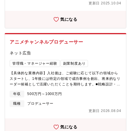
更新日 2025.10.04
集となります。【職務内容】同社の既存IPを活かしたアニメ制
作・映画製作・イベント制作などはもちろんですが、既存・新規
における双方のビジネス戦略の設計のフェーズから携わっていた
気になる
だきたいと考えております。【プロデューサー業務】■同社の既存
IPの新規企画と新たなIPの開発およびビジネス戦略の設計■IPを活
用したコンテンツ展開（劇場用映画及びドラマ、ステージ・展博
などのイベント）の企画・推進【チームマネジメント業務】■チー
アニメチャンネルプロデューサー
ムの組成およびメンバーのマネジメント■予算およびスケジュール
の設計・管理■メンバー間のコミュニケーションの促進■チーム全
ネット広告
体のスキルアップを支援【魅力】★国内外を問わず急成長を遂げ
る同社！これからも同社の中期経営計画実現の最前線で活躍をす
管理職・マネージャー経験
副業制度あり
ることが可能です！★既存IP・新規IPを問わないビジネス戦略に
も関わることが可能であり、同社の更なる成長に関わることが可
【具体的な業務内容】入社後は、ご経験に応じて以下の領域から
能です！★ワークライフバランスにも長けており「あなたらし
スタートし、1年後には特定の領域で成功事例を創出、将来的なリ
い」働き方が実現可能です！【組織構成】プロデューサー：3名
ーダー候補として活躍いただくことを期待します。■戦略設計・コ
ンテンツ調達：新作・旧作問わず、アニメ作品の権利元や制作会
年収
500万円～1000万円
社との渉外・調達業務。■宣伝・PR・編成：大型作品や企画案件
の宣伝戦略立案、および仕入れたコンテンツの最適な編成。■制
職種
プロデューサー
作・出資業務：声優番組やアニメ情報番組の制作ディレクショ
更新日 2026.08.04
ン、および作品の目利きによる投資（出資）業務。■ビジネス管
理：コスト管理、契約交渉、ブランド管理および収益化施策の実
行。
気になる