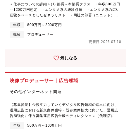
い」BMSGの世界観を具現化するための旗振り役【魅力】★同社
＜仕事についての詳細＞(1) 部長～本部長クラス ・年収800万円
の有名アーティストやこれから誕生する新たな才能の創出や海外
～1200万円想定 ・エンタメ系の経験必須 ・エンタメ系の広い
進出などを最前線で携わることが可能であり、同社の「未来」を
経験をベースとしたゼネラリスト ・同社の部署（ユニット）を
担うことが可能です！★フレックスタイム制度や在宅勤務制度も
横断的に管理頂く可能性あり※ご参考（同社の職種） ・ミュー
あり、「あなたらしい」働き方が実現可能です！【求める人物
年収
800万円～2000万円
ジック（A＆R） ・マネジメント（タレントのマネージャー業
像】・Missionおよび4 Values (革命的、真面目、想像力、成長
務、企画） ・動画編集 ・アニメMV制作（外注管理、制作進
職種
プロデューサー
欲）への理解・共感を頂ける方・アーティストの可能性を信じ、
行） ・Youtube等の生放送、編集 ・ショート動画、アニメ制
世界観づくりに情熱を注げる方・どんな立場の人とも円滑にコミ
更新日 2026.07.10
作 ・MCN（マルチチャンネルネットワーク）、楽曲等の権利登
ュニケーションをとり、チームで物事を進められる方・「才能を
録、収益化対応 ・MD（マーチャンダイジング）、グッズなどの
殺さない。」というBMSGのミッションに共感し、その実現のた
企画、制作進行 ・グラフィックデザイン、イラストレータ ・
めに主体的に動ける方・制作進行だけでなく、企画段階から能動
気になる
FC運営 ・ゲーム開発 ・サイト管理 ・セールス（企業との協
的にアイデアを出し、アウトプットの質を高めたい方
業提案等）(2) CXOクラス ・年収1500万円～2000万円想定 ・
STPRの親会社（SPSTホールディングス）所属 ・社長又は副社
長直属 ・M＆A、PMI経験必須 ・事業開発、企画経験の豊富
映像プロデューサー｜広告領域
さ ・ゼロイチの経験(3) CFO ・年収1500万円上限 ・IPO経
験必須 ・制度会計のスキルナレッジ →上場基準の制度会計
その他インターネット関連
の経験 →決算早期化、連結決算の経験 →監査法人対応の
経験 ・管理会計のスキルナレッジ ・財務のスキルナレッ
ジ ・JSOX対応 →開示対応
【募集背景】今後注力していくデジタル広告領域の進出に向け、
運用広告における新規案件獲得・既存案件拡大に向けた、運用広
告局強化に伴う募集運用広告全般のディレクション（代理店にお
けるメディア担当のイメージ）※運用広告案件における、提案・
年収
500万円～1000万円
配信・振り返りの全領域PDCA進行に携わる※クライアントにお