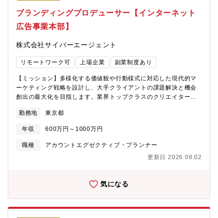
「chocoZAP presents KEIJI MUTO GRAND FINAL PRO-
ブランディングプロデューサー【インターネット
WRESTLING “LAST” LOVE ～HOLD OUT～」を東京ドーム大会
広告事業本部】
にて開催し、様々なジャンルの興行を行ってまいりました。上記
の背景により、興行本部が新設され、これにより、興行事業へ本
株式会社サイバーエージェント
格参入し、「ABEMA」を核にした制作・宣伝・広告をワンストッ
プで提供いたします。今後とも、サイバーエージェントグループ
リモートワーク可
上場企業
副業制度あり
が培ってきたノウハウを生かすことで、高品質なイベント興行を
提供するとともにデジタル活用によって新たな収益創出を総合的
【ミッション】多様化する価値観や行動様式に対応した現代的マ
に推進し、エンターテインメント産業への貢献を目指してまいり
ーケティング戦略を設計し、大手クライアントの課題解決と機会
ます。
創出の最大化を目指します。業界トップクラスのクリエイターと
の協業や当社の強みであるAI技術を駆使し、デジタル・マス・リ
勤務地
東京都
アルの全チャネルを活用して、生活者の「心」を動かし広告主の
売上向上に貢献します。【募集背景】インターネット広告業界ト
年収
600万円～1000万円
ップクラスのサイバーエージェントの広告部門のクリエイティブ
新規事業部署発足に伴う採用です。今回募集するブランディング
職種
アカウントエグゼクティブ・プランナー
プロデューサーは「業界屈指のクリエイター×ネット広告トップク
更新日 2026.08.02
ラスの強み」の掛け算で広告主様とブランドを創り、最適なマー
ケティング戦略を設計し、生活者の心を動かし広告主の事業成長
を最大化する次世代ブランディングを実現する業務をお任せしま
気になる
す！【業務内容】インターネット広告業界をリードするサイバー
エージェントの広告部門で、ブランディングプロデューサーとし
て次世代のブランド構築をけん引するプロフェッショナルを目指
せるポジションです。【具体的には】■クライアントのブランド戦