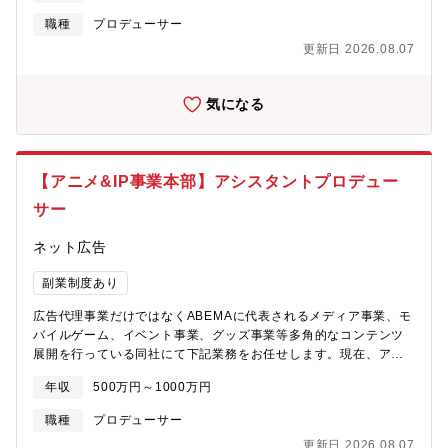
メ局 企画制作G〇アニメ&IP事業本部とは？IPビジネスの拡大を目
職種
プロデューサー
指し、アニメ作品を中心とした企画プロデュースを行っていま
更新日 2026.08.07
す。オリジナルアニメ開発やコミック原作のアニメ化をはじめ、
「ABEMA」との連動企画や、広告・宣伝機能、人気 IPのグッズ
制作・マーチャンダイジング機能など、グローバル市場を見据え
気になる
た総合的な事業を展開しています。【業務内容】アニメ作品にお
けるプロデュース業務全般【ポジションの魅力】■サイバーエージ
ェントグループでの多様なリソースを活用しながらアニメ事業の
拡大に携われる点■事業立ち上げ、事業拡大のフェーズに携われる
【アニメ&IP事業本部】アシスタントプロデュー
点【募集背景】近年、日本のアニメが全世界に広がり、新しいフ
ァンを次々と獲得している中で、日本のもつ質の高いコンテンツ
サー
力のポテンシャルは大きく、サイバーエージェントグループとし
ても新しいデジタルの力で、そのポテンシャルの最大化を目指し
ネット広告
ております。数年前よりアニメ製作領域には参入しております
が、今後より多くの版元や製作会社といったステークホルダーの
副業制度あり
皆様のご協力の下、全世界に感動と熱狂を届けるアニメコンテン
広告代理事業だけではなくABEMAに代表されるメディア事業、モ
ツを作るべく体制を強化したいと考えております。また、サイバ
バイルゲーム、イベント事業、グッズ事業等多角的なコンテンツ
ーエージェントグループは、ABEMAに代表されるメディア事業、
展開を行っている同社にて下記業務をお任せします。現在、アニ
モバイルゲーム、イベント事業、グッズ事業等多角的なコンテン
メ＆IP事業を拡大しており募集されております。【部署概要】※
ツ展開が可能な素地があり、これまでにない新しいアニメ作りが
年収
500万円～1000万円
配属先（予定）：サイバーエージェント アニメ&IP事業本部 アニ
できる舞台があるとも自負しております。アニメ・エンタメ業界
メ局〇アニメ&IP事業本部とは？IPビジネスの拡大を目指し、アニ
でのご経験があり、新しい試みや未知の挑戦に心を躍らせる方々
職種
プロデューサー
メ作品を中心とした企画プロデュースを行っています。オリジナ
の応募を心よりお待ちしております。
更新日 2026.08.07