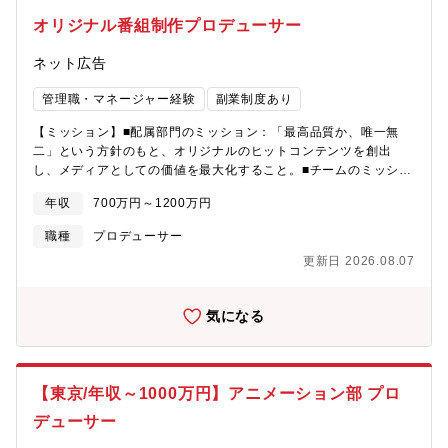
ートナーとの連携と構築■体験の成果指標(体験人数・共有・参加
オリジナル番組制作プロデューサー
率など)の設計【ポジションの魅力】■国内トップ企業やプロダク
トのブランディングに携わる事ができる■従来の広告とは異なる体
ネット広告
験から社会と関わる新しい挑戦■様々な分野のクリエイター／ビジ
ネスパーソンと協業できる環境■裁量権を活かしたスピード感ある
管理職・マネージャー経験
副業制度あり
事業運営【募集背景】インターネット広告業界トップクラスのサ
イバーエージェントの広告部門のクリエイティブ新規事業部署発
【ミッション】■配属部門のミッション：「最高品質か、唯一無
足に伴う採用です。さらなる事業成長を目指し、「イマーシブク
二」という方針のもと、オリジナルのヒットコンテンツを創出
リエイティブセンター」の新たな仲間を募集しています。【サイ
し、メディアとしての価値を最大化すること。■チームのミッショ
バーエージェントの強み】■当社が持つ豊富なデジタル領域の知見
ン：バラエティ、あるいはリアリティーショーのジャンルに特化
年収
700万円～1200万円
と技術■国内TOP5のAI技術の研究・開発力■300名を超える技術者
し、視聴者の心を掴む独創的な番組制作を完遂すること。【具体
の組織体制【企業概要】東証プライム上場。「21世紀を代表する
的な業務内容】入社後まずは、プロデューサーとして担当番組の
職種
プロデューサー
会社を創る」をビジョンに掲げる、インターネット総合サービス
成立を確実に実行していただきます。【具体的な業務内容】■番組
更新日 2026.08.07
企業。広告代理事業、「Ameba」をはじめとするメディア事業、
の企画開発および品質の研磨■製造ライン（制作スタッフ・機材
投資育成事業と、幅広い事業ドメインを持ち、国内だけでなく、
等）の確保■制作会社および芸能事務所との折衝・向き合い■制作
北米、中国、東南アジア等に向けて積極的にグローバル展開を行
コストの管理・交渉■番組ブランドの管理および意思決定
気になる
っております。【インターネット広告事業本部について】1998年
の創業以来、インターネット広告事業を展開しており、広告効果
最大化を強みに国内トップクラスの規模を誇ります。現在は、広
告にとどまらず、AIを活用したテクノロジーや3DCG等の最先端
【東京/年収～1000万円】アニメーション部 プロ
技術を駆使したクリエイティブ制作、新たにDX事業にも参入、各
業界の大手企業との協業を拡大しDX推進に取り組んでいます。
デューサー