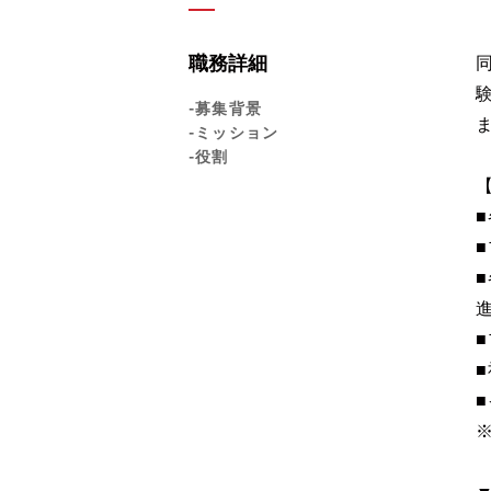
職務詳細
-募集背景
-ミッション
-役割