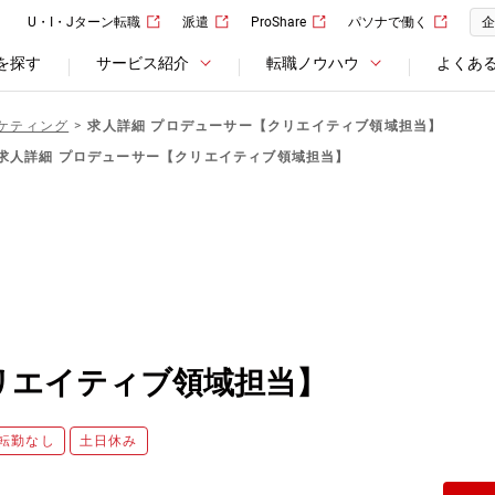
U・I・Jターン転職
派遣
ProShare
パソナで働く
企
を探す
サービス紹介
転職ノウハウ
よくあ
ケティング
求人詳細 プロデューサー【クリエイティブ領域担当】
求人詳細 プロデューサー【クリエイティブ領域担当】
リエイティブ領域担当】
転勤なし
土日休み