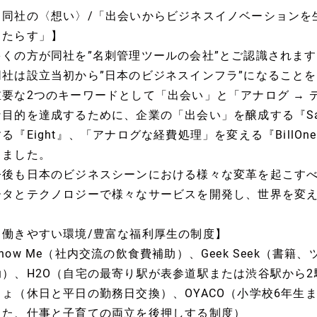
【同社の〈想い〉/「出会いからビジネスイノベーションを
もたらす」】
多くの方が同社を”名刺管理ツールの会社”とご認識されま
同社は設立当初から”日本のビジネスインフラ”になること
重要な2つのキーワードとして「出会い」と「アナログ → 
な目的を達成するために、企業の「出会い」を醸成する『Sa
する『Eight』、「アナログな経費処理」を変える『Bill
りました。
今後も日本のビジネスシーンにおける様々な変革を起こす
ータとテクノロジーで様々なサービスを開発し、世界を変
【働きやすい環境/豊富な福利厚生の制度】
Know Me（社内交流の飲食費補助）、Geek Seek（書
助）、H2O（自宅の最寄り駅が表参道駅または渋谷駅から
ちょ（休日と平日の勤務日交換）、OYACO（小学校6年生
した、仕事と子育ての両立を後押しする制度）