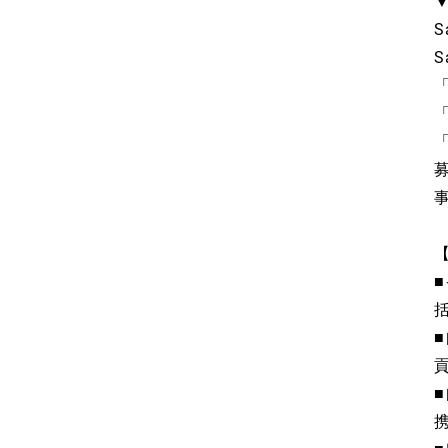
S
「
「
「