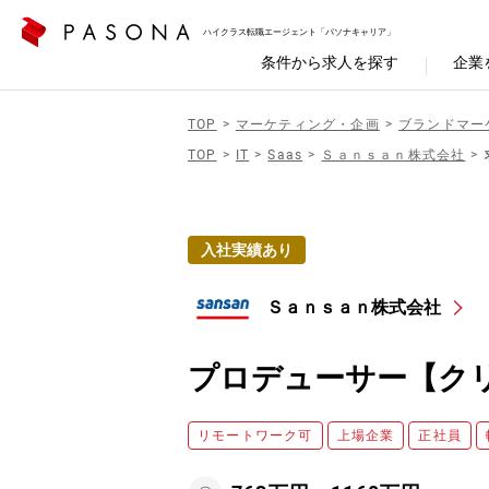
ハイクラス転職エージェント「パソナキャリア」
条件から求人を探す
企業
TOP
マーケティング・企画
ブランドマー
TOP
IT
Saas
Ｓａｎｓａｎ株式会社
入社実績あり
Ｓａｎｓａｎ株式会社
プロデューサー【ク
リモートワーク可
上場企業
正社員