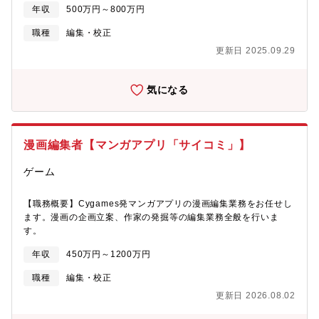
る講座開発に携わることができる■教育現場を持つコンテンツメー
年収
500万円～800万円
ます。【ミッション】同社はこれまで蓄積された膨大な学習ビッ
カーで質の高いコンテンツ制作ができる■生徒の受験生活を革新す
グデータとAIを活用した革新的コンテンツ・サービスの開発や、
るようなコンテンツを生み出す面白みを味わえる
職種
編集・校正
生徒が主体的に学習に取り組むモチベーションを高めるためのイ
更新日 2025.09.29
ベント設計に取り組み、業界のリーディングカンパニーとして受
験生・保護者より絶大な信頼を得ています。一流講師陣とともに
年間約12万人の高校生に届ける教材の制作を、あなたの仕事にし
気になる
ませんか？東進に通う生徒、また東進の模擬試験を受験して入試
本番に備える受験生、第一志望校合格を目指して未知の入試に立
ちむかう未来の人財候補たちを育てることができる、非常に影響
力の大きな役割を担っていただきたいです。■同社の信念：受験勉
漫画編集者【マンガアプリ「サイコミ」】
強のための塾ではなく、「独立自尊の社会・世界に貢献する人財
になる」という目標に向けて、まずは人生の夢と志を育む教育を
ゲーム
大切にしています。【業務内容】・新規講座、コンテンツの企
画、分析、研修・模擬試験の作問編集（ディレクション中心）・
講師が行う授業講座の企画制作、収録立ち合い・教務研究員（大
【職務概要】Cygames発マンガアプリの漫画編集業務をお任せし
学生アルバイト）のマネジメント・社内のシステム部門、AI部門
ます。漫画の企画立案、作家の発掘等の編集業務全般を行いま
と連携した革新的学びの創造【組織構成】■コンテンツ本部：60名
す。
程度①教務企画運営部 ★同部署に配属予定です②教務制作部③
年収
450万円～1200万円
放送制作部【魅力】■「人財育成企業」として日本最大級の学習ビ
ッグデータを利用できる■一流講師と一緒に、生徒の人間力を育て
職種
編集・校正
る講座開発に携わることができる■教育現場を持つコンテンツメー
更新日 2026.08.02
カーで質の高いコンテンツ制作ができる■生徒の受験生活を革新す
るようなコンテンツを生み出す面白みを味わえる