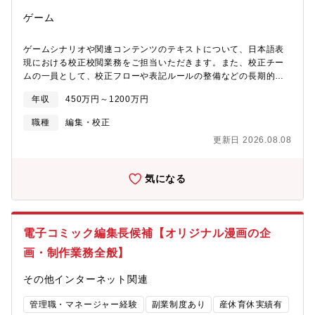
クを含む「働き方」を指しています※テレワーク規程に準ずる。
業務や状況により、出社が必要となる場合がございます。
ゲーム
【KADOKAWA社の企業特徴】■IP（知的財産）の展開自社で保有
する豊富な知的財産（IP）を活かし、書籍、アニメ、ゲーム、映
ゲームシナリオや関連コンテンツのテキストについて、日本語表
画、グッズなど多岐にわたるメディアミックスを得意としていま
現における校正校閲業務をご担当いただきます。また、校正チー
す。■グローバル展開海外市場向けに日本のアニメやゲーム、書籍
ムの一員として、校正フローや表記ルールの整備などの長期的な
を展開しており、世界中にファンを持っています。■デジタルイノ
制度設計にもご協力いただきます。ライターと協働し、ユーザー
ベーションデジタル分野への積極的な投資を行い、最新のデジタ
年収
450万円～1200万円
に最高の物語体験を届ける「縁の下の力持ち」としてご活躍いた
ル技術を駆使したコンテンツの提供を行っています。【企業事業
だけるポジションです。【具体的な業務内容】■誤字脱字、文法的
展開(例)】★出版：書籍・出版を軸に新規IPの創出★映像部門：書
職種
編集・校正
誤り、誤用・重言の指摘など基本的な校正■読みやすさやトンマナ
籍とアニメのメディアミックスを最大化★ゲーム：新規IP創出と
更新日 2026.08.08
に沿った表現調整の提案■事実確認や物語中の矛盾のチェック■必
ゲームによるIPの拡大展開★Webサービス：動画プラットフォー
要に応じた倫理的リスクの確認■校正フローや表記ルールの提案
ム★教育事業：クリエイティブ分野の専門校運営,オンライン学習
システムを開発【参考資料】■同社の事業概要
気になる
https://group.kadokawa.co.jp/business/■KADOKAWA社統合報
告書(KADOKAWA社とは
等)https://group.kadokawa.co.jp/ir/integratedreport/
電子コミック編集長候補【オリジナル漫画の企
画・制作業務全般】
その他インターネット関連
管理職・マネージャー経験
副業制度あり
産休育休実績有