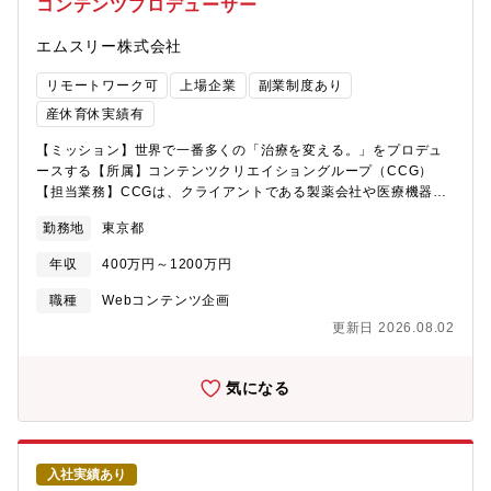
コンテンツプロデューサー
の経験を活かし、エムスリー社内の他部署やエムスリーグループ
企業の業務と兼務など多様なキャリア展開が可能です。（m3.com
エムスリー株式会社
を含めたエムスリーグループメディア・他ツールを活用した、幅
広い企画・プロデュース業務）
リモートワーク可
上場企業
副業制度あり
産休育休実績有
【ミッション】世界で一番多くの「治療を変える。」をプロデュ
ースする【所属】コンテンツクリエイショングループ（CCG）
【担当業務】CCGは、クライアントである製薬会社や医療機器メ
ーカーへのセールス・マーケティング支援の一翼を担い、会員制
勤務地
東京都
医療従事者向けサイト「m3.com」（国内医師9割以上が登録）や
エムスリーグループのサービスにより医療従事者の「治療を変え
年収
400万円～1200万円
る。」を目的としている部門です。コンテンツプロデューサー
は、クライアントが考えるプロモーション戦略や意向を具体化す
職種
Webコンテンツ企画
るだけにとどまらず、医療従事者の潜在・顕在ニーズに踏み込ん
更新日 2026.08.02
でコンテンツ・コミュニケーションプランを立案し、アウトプッ
トのクオリティ管理までを一貫して担うプロジェクト責任者で
す。【具体的には】■コンテンツプロデュース全体のプロジェクト
気になる
管理（マーケティング戦略・コンテンツ企画立案～アウトプット
の品質管理）■コンテンツ・コミュニケーションプランのPDCA■
コンテンツサービス改善・開発、人材育成支援などの組織貢献活
動 【主なステークホルダー】■製薬企業 （プロダクトマネージ
入社実績あり
ャー、デジタルチーム等）■医師・薬剤師（専門家としての監修・