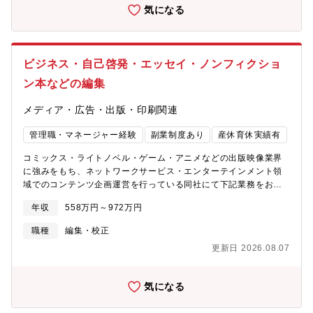
次世代の映像体験をユーザーにお届けいたします。
気になる
ビジネス・自己啓発・エッセイ・ノンフィクショ
ン本などの編集
メディア・広告・出版・印刷関連
管理職・マネージャー経験
副業制度あり
産休育休実績有
コミックス・ライトノベル・ゲーム・アニメなどの出版映像業界
に強みをもち、ネットワークサービス・エンターテインメント領
域でのコンテンツ企画運営を行っている同社にて下記業務をお任
せ致します。【ポジション概要】ビジネス・自己啓発・実用書、
年収
558万円～972万円
ノンフィクションなどの単行本を主に担当している部署で編集業
務全般に携わっていただきます【具体的な業務内容】■書籍の企画
職種
編集・校正
立案■原稿依頼■進行管理■編集作業■刊行後のパブリシティ活動
更新日 2026.08.07
【部門について】書籍以外でもセミナー・動画事業などを推進し
ており、著者のＩＰを活かしたビジネス開発などを積極的に行な
っています。メンバー構成は30代が中心で、仕事に集中できる環
気になる
境を準備しています。わからないことは誰にでも気軽に質問がで
き、メンバーどおしのコミュニケーションも活発です。【働き