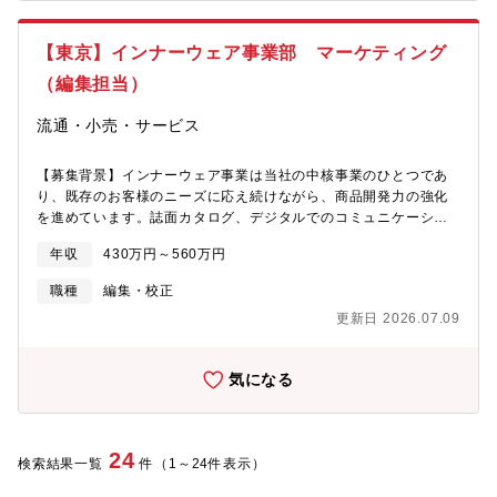
ご志向に応じて、引き続き専門性を追求・発揮いただくスペシャ
リストとして従事いただく、またはマネジャーにご転身され、マ
【東京】インナーウェア事業部 マーケティング
ネジメントに取り組んでいただくことを期待します。▼"成果"をあ
げられる管理職をつくる ALL DIFFERENTの管理職研修とは
（編集担当）
▼研修を探す 具体的な登壇テーマは検索結果をご参考になさっ
てください ▼講師派遣型研修導入事例①新任管理職研修で、自
流通・小売・サービス
社が目指す"管理職像"の土台をつくる
②ゴールの明確化とアセスメント活用で実現した若手育成改革の
【募集背景】インナーウェア事業は当社の中核事業のひとつであ
軌跡 ③幹部向けマネジメントトレー
り、既存のお客様のニーズに応え続けながら、商品開発力の強化
ニングで経営陣の意識を変革
を進めています。誌面カタログ、デジタルでのコミュニケーショ
ンを通じて顧客とのリレーションを深めます。誌面カタログ中心
年収
430万円～560万円
だった発信体制に加え、EC・SNSを含めたコンテンツ制作体制の
強化が急務であり、その中核を担う人材を募集しています。【仕
職種
編集・校正
事内容】当社は女性の心豊かな生き方、暮らし方を応援する雑誌
更新日 2026.07.09
『ハルメク』（シニア女性誌発行部数 第1位 ※日本ABC協会発行
社レポート）の出版をはじめ、通販事業や店舗事業、文化事業、
ヘルスケア事業、アライアンス事業など様々なドメインを持つユ
気になる
ニーク企業。2023年3月に東証グロース市場に上場。グループ7
社、社員約1,000名、グループの顧客資産100万人を超える成長企
業です。今回、通販誌・EC・SNSでインナーウェア商品の企画・
編集・ライティングを担当者を募集します。50代からの女性に向
24
検索結果一覧
件（1～24件表示）
けた誌面や販促物を制作し、事業部の成長戦略を現場から支える
やりがいのあるポジションになります。・インナーウェア商品の