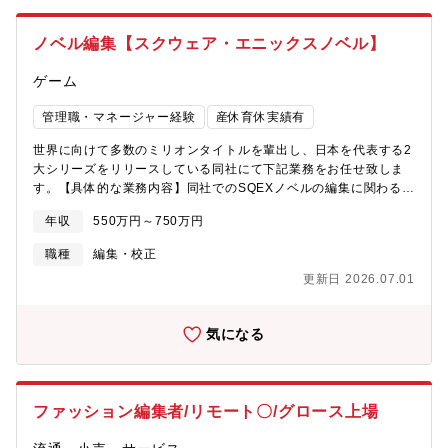
ております。ご経験が豊富な方にジョインをいただき、更なるぶ
んか社グループの強化を実現いただきたいです。＜海王社HP＞
ノベル編集【スクウェア・エニックスノベル】
https://www.gushnet.jp/【職務内容】同社が展開する「GUSH」
「&.Emo」をはじめとする各レーベル、または新規レーベルにお
ゲーム
けるコンセプト立案から編集業務までをお任せします。同社のボ
ーイズラブの領域における編集長候補としてご活躍をいただきた
管理職・マネージャー経験
産休育休実績有
いと考えております。■同社のレーベルである「GUSH」や
「&.Emo」におけるコンセプト立案から編集業務■作家とのコミュ
世界に向けて多数のミリオンタイトルを輩出し、日本を代表する2
ニケーションを通じたプロデュース業務■編集部員のマネジメント
大シリーズをリリースしている同社にて下記業務をお任せ致しま
【こんな方におすすめ】レーベルの編集方針を踏まえつつ新しい
す。【具体的な業務内容】同社でのSQEXノベルの編集に関わる業
ことにチャレンジしたい方におすすめが出来る求人です！【魅
務全般を担当いただきます。■作品の企画、プロデュース■作家、
力】★同社の編集長候補ポジションにて作家との作品プロデュー
年収
550万円～750万円
作品の発掘■担当作家との作品作り■担当作品の書籍化■担当作品の
スはもちろん、編集部員のマネジメントなど同社の根幹を担うポ
コミカライズ監修■その他、SQEXノベル大賞の運営＆選考等、編
職種
編集・校正
ジションで裁量権を強く持ってご就業が可能です！★フレックス
集部内業務【この仕事の面白み】コミカライズ、アニメ化、ゲー
タイム制度もあり、柔軟な働き方が可能！「あなたらしい」働き
更新日 2026.07.01
ム化といった形でメディアミックス展開されることを視野に、ジ
方が実現可能です！【組織構成】配属部署 第5編集部、人数 15
ャンルを問わず、エンタテインメントとして幅広いジャンルの面
名、男女比 0:15年齢層 20-30代メイン役職者 部長1名 編集長１名
白いノベル作品を読者へ届けること。また同社でのノベル事業の
女性が長く安心して働ける環境となっております。
気になる
拡大にあたり、新メンバーとしてノベル市場の変化を捉え、従来
のやり方に捉われず、より多くの読者に作品を届ける可能性を拡
げていくこと。その両方を追求し、実現できる編集部を目指して
います。作家と作品を大切に育てる視点を持ちながら、その第一
ファッション編集者/リモート〇/グロース上場
線で、自分の能力を試し、幅広い業務経験をつけることにより、
ノベル編集者としてのキャリアをより強く築くことができると考