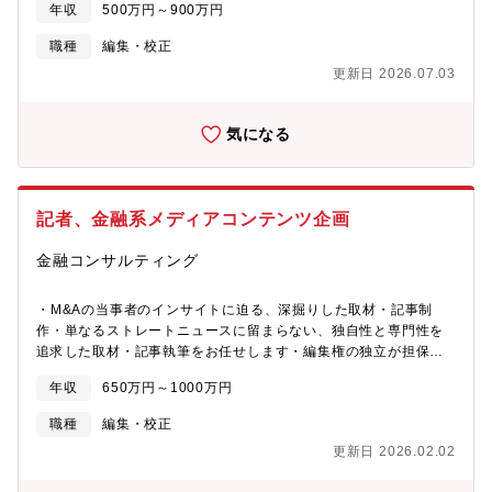
年収
500万円～900万円
ョンを行っていただきます。- 原作- ネーム- 線画- 背景- 着彩- 仕
上げ※作品の企画を立ち上げることにもチャレンジいただけま
職種
編集・校正
す。
更新日 2026.07.03
気になる
記者、金融系メディアコンテンツ企画
金融コンサルティング
・M&Aの当事者のインサイトに迫る、深掘りした取材・記事制
作・単なるストレートニュースに留まらない、独自性と専門性を
追求した取材・記事執筆をお任せします・編集権の独立が担保さ
れた環境で、1人の記者として、ご自身の裁量と主体性を持って
年収
650万円～1000万円
M&Aの最前線を追いかけることができます。【主な取材対象】・
金融プロフェッショナル: 銀行、証券、投資銀行、FA、PEファン
職種
編集・校正
ド、アクティビスト等・事業会社のM&A担当者: 上場企業のM&A
更新日 2026.02.02
戦略を担う専門家や専門組織・有識者: M&Aを専門とする学者や弁
護士、政策立案に関わる官公庁関係者【メディアについて】・日