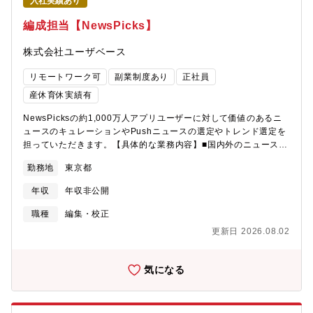
を通じ、早期に豊富な医薬品マーケティングの経験を重ねること
入社実績あり
した記事をより多くの読者に届けることが可能です。面白いコン
ができる・プライマリ/スペシャリティ、新薬/成熟期以降の薬剤な
テンツを作って人々をあっと言わせたい人、同じニュースであっ
編成担当【NewsPicks】
ど、デジタルプロモーションをお預かりする多様な疾患・医薬品
ても大手メディアと異なるアングルで報じたい人、誰も気が付い
のプロモーション■DX時代に必要なビジネススキルを身に着ける
ていないことを発信したい人、自由に表現したい人、既存のメデ
株式会社ユーザベース
ことが可能・国内最大級の医療従事者向けサイトでの情報発信に
ィアが窮屈だと感じる人、「見たことのないものを作ってみた
おいて高速かつ精度の高いデジタルマーケティングを経験■以下を
い！」と思える感性と気持ちのある方、ご応募をお待ちしていま
リモートワーク可
副業制度あり
正社員
例として個人の成長意欲・ニーズに合わせた多様なキャリア形成
す。
が可能CCG内・十人前後～数十人規模までのチーム・グループマ
産休育休実績有
ネジメント・高品質・高付加価値を創出するエキスパートトラッ
NewsPicksの約1,000万人アプリユーザーに対して価値のあるニ
ク・CCGが提供する各種サービスのオーナーCCG以外のM3社内
ュースのキュレーションやPushニュースの選定やトレンド選定を
およびグループ会社・患者さん等の一般向け情報提供サービス・
担っていただきます。【具体的な業務内容】■国内外のニュースの
m3.comのプラットフォーム施策・製薬マーケティングの法人営業
価値判断をし、キュレーションを行う・幅広いテーマのニュース
※その他参考）CCGを卒業したメンバーの活躍先・製薬会社（マ
勤務地
東京都
に対して、デイリーで重要ニュースを選定し、アプリ/ウェブトッ
ーケティング、デジタルマーケティング等）・コンサルティング
プに配置します■プッシュ通知で届けるニュースの選定（速報含
ファーム・出版社・PR会社・広告代理店
年収
年収非公開
む）・定時プッシュ・速報プッシュで届けるニュースを選定しま
す。国内メディアだけでなく海外メディアが大きく取り扱ってい
職種
編集・校正
るものや、今後の話題性を見越して判断していきます■「話題をま
更新日 2026.08.02
とめ読み」欄のコンテンツ作成・「話題をまとめよみ」に掲載す
るニューストレンドの選定や、ニュースの理解を深めるための関
連記事をのピックアップします【本ポジションの魅力】■ユーザー
気になる
の「反応」や「コメント」を通じて、ニュース選定が社会的な議
論や理解の深化につながる実感を得られる・従来のメディアのキ
ュレーション業務では、記事やニュースの配置を一方向で提供す