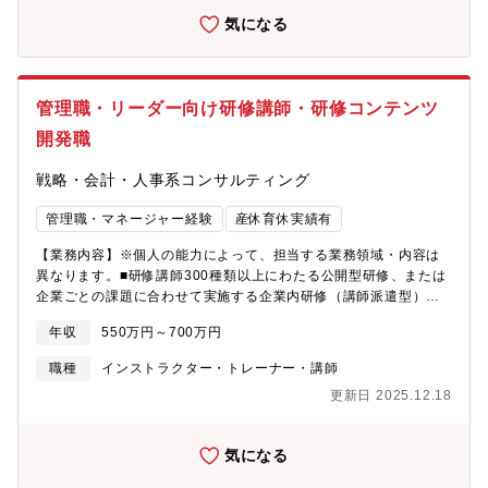
気になる
管理職・リーダー向け研修講師・研修コンテンツ
開発職
戦略・会計・人事系コンサルティング
管理職・マネージャー経験
産休育休実績有
【業務内容】※個人の能力によって、担当する業務領域・内容は
異なります。■研修講師300種類以上にわたる公開型研修、または
企業ごとの課題に合わせて実施する企業内研修（講師派遣型）の
講師を担当します。※全国出張あり講師として登壇することによ
年収
550万円～700万円
り体系化された経営テーマを学ぶこともできます。■研修カリキュ
ラム・テキストの企画・開発研修カリキュラム、テキストの新規
職種
インストラクター・トレーナー・講師
作成/既存カリキュラム、テキストの改良を行います。■後進育成
更新日 2025.12.18
研修講師として登壇実績を積んだ後、研修講師育成も行います。
【入社後想定キャリア】当ポジションの方は、コンサルタントと
してお迎えすることを想定しております。まずは管理職・マネジ
気になる
ャーのご経験を活かしながら学び・学び直し、講師業務における
ご活躍を期待します。早期に管理職向けの研修講師をお任せし、