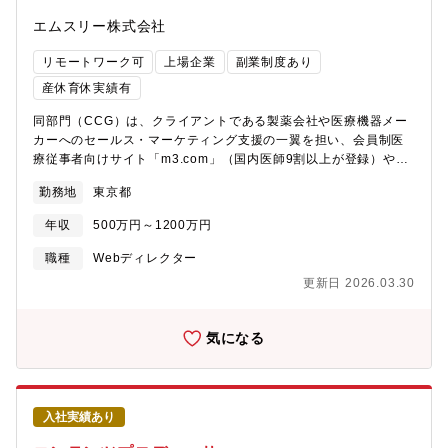
エムスリー株式会社
リモートワーク可
上場企業
副業制度あり
産休育休実績有
同部門（CCG）は、クライアントである製薬会社や医療機器メー
カーへのセールス・マーケティング支援の一翼を担い、会員制医
療従事者向けサイト「m3.com」（国内医師9割以上が登録）やエ
ムスリーグループのサービスにより医療従事者の「治療を変え
勤務地
東京都
る。」を目的としている部門です。コンテンツプロデューサー
は、クライアントが考えるプロモーション戦略や意向を具体化す
年収
500万円～1200万円
るだけにとどまらず、医療従事者の潜在・顕在ニーズに踏み込ん
でコンテンツ・コミュニケーションプランを立案し、アウトプッ
職種
Webディレクター
トのクオリティ管理までを一貫して担うプロジェクト責任者で
更新日 2026.03.30
す。【基本業務】■コンテンツプロデュース全体のプロジェクト管
理（マーケティング戦略・コンテンツ企画立案～アウトプットの
品質管理）■コンテンツ・コミュニケーションプランのPDCA■コ
気になる
ンテンツサービス改善・開発、人材育成支援などの組織貢献活
動 【主なステークホルダー】■製薬企業 （プロダクトマネージ
ャー、デジタルチーム等）■医師・薬剤師（専門家としての監修・
出演者）■外部クリエイティブプロダクション■社内関係部門（営
入社実績あり
業、メディカルライター、配信担当者等）【将来的なキャリア展
開】ご本人のご意向や組織間のシナジー創出の観点から、CCGで