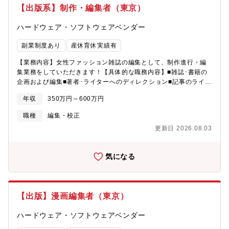
ることが多いですが、NewsPicksではユーザーやプロピッカーの
【出版系】制作・編集者（東京）
コメントという「双方向のコミュニケーション」が大きな特徴で
す。・選定したニュースやそのコメント欄がきっかけとなり議論
ハードウェア・ソフトウェアベンダー
が生まれることもあります。■スタートアップらしいスピード感と
柔軟性、オープンなカルチャー・NewsPicksはスタートアップの
副業制度あり
産休育休実績有
文化を持ちながらも、経済メディアとして独自のポジションを確
立しています。また、意思決定のスピードが速く、裁量権を持ち
【業務内容】女性ファッション雑誌の編集として、制作進行・編
ながら仕事ができます。・フラットでオープンな組織文化の中
集業務をしていただきます！【具体的な職務内容】■雑誌･書籍の
で、自由な発想や率直な意見交換が尊重されるため、自分らしさ
企画および編集■著者･ライターへのディレクション■記事のライテ
を存分に発揮できます。裁量権を持ちながらスピーディーに成果
ィング■各企業との打合せ【仕事のやりがい】女性ファッション雑
年収
350万円～600万円
を生み出し、既存の枠にとらわれない働き方を実現したい方に最
誌の制作業務に携わり、自分の作ったコンテンツで世の中の人々
適な職場です。■多様なプロフェッショナル人材と一緒に働くこと
をワクワクさせられるお仕事です！IT企業が運営する出版事業だ
職種
編集・校正
ができる・NewsPicksには多様なバックグラウンドを持つ人材が
からこそ、他事業部とのコラボ企画を行うなど、”出版”だけではな
更新日 2026.08.03
集結しています。編集者や記者、エンジニア、データアナリス
い幅広い経験ができます。【同プロダクトについて】1993年に創
ト、マーケター、法律家など、各分野でスペシャリストとして活
刊。『私の「おしゃれ」は自分で決める！ファッションクリエイ
躍するメンバーと共に連携しながら、自身の成長を加速させるこ
ターズマガジン』をテーマにZ世代の原宿カルチャーを発信してい
気になる
とができます。【働き方について】＜稼働時間帯・曜日＞ニュー
く雑誌です。2022年に復刊した本誌は、雑誌に加えて、
スキュレーションの特性上、AM6時～PM8時の間で担当シフトを
YouTube、TikTok、Instagram、Twitterなどのデジタルメディア
割り振って業務を行っています。そのため、、日によって上記の
も運用し、より価値観の多様性が広がった原宿発の令和ファッシ
時間帯内で稼働が発生いたします。※時間帯ごとに担当をアサイ
ョンカルチャーをオンライン・オフライン両方で広く発信してい
【出版】漫画編集者（東京）
ンするため、AM6時～PM8時すべてフル稼働いただく必要はあり
ます。
ません。休日（土日祝日）もニュースキュレーションを実施する
ハードウェア・ソフトウェアベンダー
ため、週によっては土日祝日に稼働いただく場合があります。※
休日稼働された場合は、平日に代休を取っていただいています＜