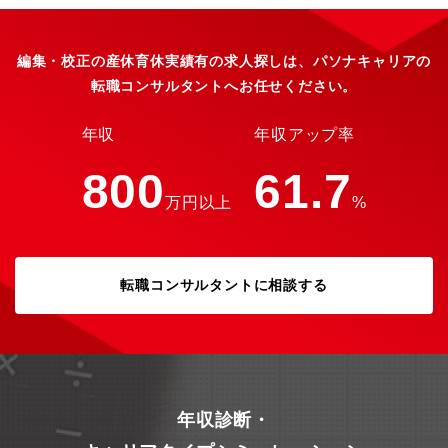
通販誌面制作（企画立案・構成・取材・ライティング・責了）・
ECサイトの販促コンテンツの企画制作・Instagram等SNSの投稿
企画・キャプション作成・商品MD、マーケティングチームと連携
編集・校正の産休育休実績有の求人探しは、パソナキャリアの
した商品企画・販促企画の立案・読者インタビュー、モニター会
転職コンサルタントへお任せください。
などの実施【この仕事の魅力・やりがい】インナーウェア事業
は、当社の中核事業のひとつとして、シニア女性の身体的な変化
や日々の暮らしに寄り添う商品を企画しカタログ等を通じて顧客
年収
年収アップ率
とのコミュニケーションを続けています。本ポジションでは、通
販カタログのインナーウェア誌面制作に加え、EC商品ページや
800
61.7
Instagram等SNSコンテンツの企画・編集も担当いただきます。
万円以上
%
自身の企画で「読者・顧客にどう届き、どう心を動かすか」を考
え、事業部の商品MD・商品開発及び編集部署、デジタルマーケテ
ィング部署と連携しながら誌面やコンテンツを形にしていく、ダ
イレクトマーケティングならではの醍醐味を味わえます。【キャ
リアパス】デジタルとアナログ両チャネルのコンテンツ制作経験
転職コンサルタントに相談する
を積み、将来的にはインナーウェア事業部のブランド・コミュニ
ケーション戦略を牽引する人材としての活躍を期待しています。
年収診断・