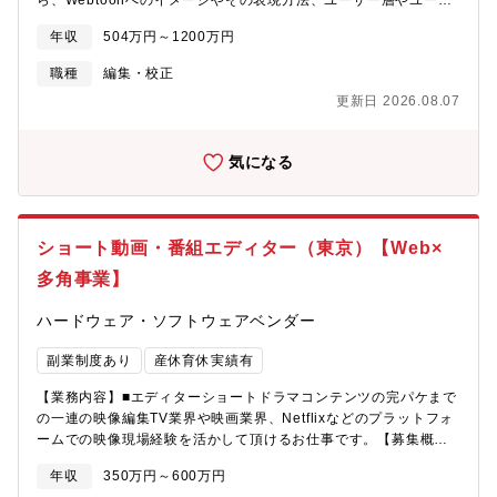
ら、Webtoonへのイメージやその表現方法、ユーザー層やユーザ
ー数に至るまで、ジャンル自体に大きな影響を与えることがミッ
年収
504万円～1200万円
ションです。【業務内容】■新企画立ち上げ■編集部の管理・編集
者の教育■既存作品の立ち上げ■編集者のマネジメント■業務内容に
職種
編集・校正
ついてはご経験・キャリアイメージをお聞かせください。【ポジ
更新日 2026.08.07
ションの魅力】■担当領域やスキルに関わらず、作品や事業の成長
に関わることは何でもチャレンジできる■同社全社のアセットも活
用でき、大きなチャレンジがしやすい環境■経営チームや編集長と
気になる
連携し、事業成長に向けて裁量を持って働くことができる■同社の
中で注力事業であるIP創出に携わることができる
ショート動画・番組エディター（東京）【Web×
多角事業】
ハードウェア・ソフトウェアベンダー
副業制度あり
産休育休実績有
【業務内容】■エディターショートドラマコンテンツの完パケまで
の一連の映像編集TV業界や映画業界、Netflixなどのプラットフォ
ームでの映像現場経験を活かして頂けるお仕事です。【募集概
要】同社サービスであるショート動画プラットフォームのエディ
年収
350万円～600万円
ターを募集します。テレビ業界、映像業界で磨いた腕を活かした