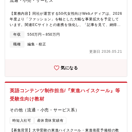
流通・小売・サービス
えています。また風通しのよい、裁量を任せる風土、ボトムアッ
プで新しいことにチャレンジできる環境であるため、ご自身のア
イデアやアクションによって、何よりも、自身が面白いと信じた
【業務内容】同社が運営する50代女性向けWebメディアは、2026
作品を作家とともに立上げ、人気を得ることは、この仕事の最高
年度より「ファッション」を軸とした大幅な事業拡大を予定して
の面白さです。
います。関連ECサイトとの連携を強化し、「記事を見て、納得し
て、そのまま買える」という新しい体験を読者に提供します。そ
年収
550万円～850万円
こで、読者の悩みを言語化し、プロのスタイリストと共に「 背伸
びしないで素敵になれる、50代の新しい正解 」を形にするコンテ
職種
編集・校正
ンツ制作の核となるメンバーを募集します。50代女性のライフス
更新日 2026.05.21
タイルや体型変化に寄り添った、ファッションコンテンツの企
画・制作・ディレクション全般をお任せしますので、ご応募お待
ちしております。■業務詳細・特集企画の立案： 50代女性のイン
気になる
サイトを捉まえた企画の作成。・撮影ディレクション： スタイリ
スト・カメラマン・モデルのアサイン、撮影現場の立ち会い、ク
オリティ管理。時に、一般女性のリアルな街角スナップの取材・
撮影ディレクション。・記事構成・ライティング（編集）： 外部
英語コンテンツ制作担当/『東進ハイスクール』等
ライターのディレクション、または自ら執筆。・EC連携コンテン
ツ： 関連ECサイトへの送客を目的とした、商品紹介記事や着回し
受験生向け教材
企画の制作・コンテンツのPDCA： 制作した記事の数値（読了
率、クリック率、購入率）を分析し、仮説を立て次の企画に反映
その他（流通・小売・サービス系）
して運用【組織構成】本部長１名、部長１名、課長２名、課員７
名
時短入社可
産休育休実績有
【募集背景】大学受験の東進ハイスクール・東進衛星予備校の教