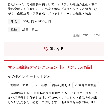
自社レーベルの編集長候補として、オリジナル漫画の企画・制作
業務全般をお任せします。作家や編集プロダクションと連携しな
がら、企画立案・原案作成、プロットやネームの確認・編集、制
作スケジュールの管理、販売施策の企画までを一貫してご担当い
年収
700万円～1000万円
ただきます。レーベル運営の要として、制作現場とビジネスの両
面から作品の成長を支え、次なるヒット作の創出とレーベルの拡
職種
編集・校正
大をリードしていただくことを期待しています。【具体的な業務
更新日 2026.07.24
内容】■オリジナル作品の企画立案・原案作成■新人漫画家の発
掘・スカウト、選定・交渉、育成■漫画家の選定・交渉・打合せ■
作品のプロット・ネームのチェックおよび編集提案■編集者メンバ
気になる
ーの評価・採用・育成などのマネジメント■チームの目標達成に向
けた指揮統括■販売促進施策の企画立案・実施（SNSや動画を活用
したプロモーションなども含む）■社外および社内部門との折衝
【本ポジションの魅力】■企画立案から発売までのすべての工程で
マンガ編集/ディレクション【オリジナル作品】
携わるため、作品ひとつひとつに対し、より綿密なディレクショ
ンが可能です。■自社の販売網を使って販売促進に関するプロモー
その他インターネット関連
ションや施策の効果を試しながら、ユーザーの評価を身近に感じ
ることができます。■少人数チームのため意思決定が早く、柔軟な
管理職・マネージャー経験
副業制度あり
産休育休実績有
対応が可能です。
【業務内容】WEBTOONの韓国原作コミカライズ作品・オリジナ
ル作品担当をお任せします。グローバルでのヒット作品を生み出
していただきたいと思っております。【具体的な業務内容】■スタ
ジオ制作型オリジナル作品制作における、以下工程のディレクシ