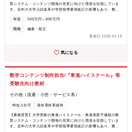
育システム・コンテンツ開発の充実に向けた増員を目指していま
す。近年の大学入試改革や学習指導要領改訂の影響もあり、教材
制作や新規講座企画、模試制作の組織を強化したいと考えており
年収
500万円～800万円
ます。【ミッション】同社はこれまで蓄積された膨大な学習ビッ
グデータとAIを活用した革新的コンテンツ・サービスの開発や、
職種
編集・校正
生徒が主体的に学習に取り組むモチベーションを高めるためのイ
更新日 2026.03.18
ベント設計に取り組み、業界のリーディングカンパニーとして受
験生・保護者より絶大な信頼を得ています。一流講師陣とともに
年間約12万人の高校生に届ける教材の制作を、あなたの仕事にし
気になる
ませんか？東進に通う生徒、また東進の模擬試験を受験して入試
本番に備える受験生、第一志望校合格を目指して未知の入試に立
ちむかう未来の人財候補たちを育てることができる、非常に影響
力の大きな役割を担っていただきたいです。■同社の信念：受験勉
数学コンテンツ制作担当/『東進ハイスクール』等
強のための塾ではなく、「独立自尊の社会・世界に貢献する人財
になる」という目標に向けて、まずは人生の夢と志を育む教育を
受験生向け教材
大切にしています。【業務内容】・新規講座、コンテンツの企
画、分析、研修・模擬試験の作問編集（ディレクション中心）・
その他（流通・小売・サービス系）
講師が行う授業講座の企画制作、収録立ち合い・教務研究員（大
学生アルバイト）のマネジメント・社内のシステム部門、AI部門
時短入社可
産休育休実績有
と連携した革新的学びの創造【組織構成】■コンテンツ本部：60名
【募集背景】大学受験の東進ハイスクール・東進衛星予備校の教
程度①教務企画運営部 ★同部署に配属予定です②教務制作部③
育システム・コンテンツ開発の充実に向けた増員を目指していま
放送制作部【魅力】■「人財育成企業」として日本最大級の学習ビ
す。近年の大学入試改革や学習指導要領改訂の影響もあり、教材
ッグデータを利用できる■一流講師と一緒に、生徒の人間力を育て
制作や新規講座企画、模試制作の組織を強化したいと考えており