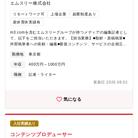
エムスリー株式会社
リモートワーク可
上場企業
副業制度あり
産休育休実績有
m3.comを含むエムスリーグループが持つメディアの編集記者とし
て、以下をご担当いただきます。【担当業務】■取材・原稿執筆■
外部執筆者への依頼・編集■新規コンテンツ、サービスの企画立
案・運営ご経験とグループ各社の求人状況に合わせて、最適なポ
勤務地
東京都
ジションを検討させていただきます。【ミッション】エムスリー
グループが持つメディア価値を最大化し、より良き方向に日本の
年収
400万円～1000万円
医療が発展することへの貢献を目指す。【所属部署】エムスリー
グループ会社（直接雇用）もしくはエムスリー（出向）※書類通
職種
記者・ライター
過の段階で、ポジション提示させていただきます※本ポジション
更新日 2026.08.02
に応募いただいた候補者は、エムスリーグループ各社に応募書類
を共有させていただきます。選考はエムスリー株式会社およびグ
ループ各社の共同で実施いたします。※グループ会社での直接雇
気になる
用となる場合、最終的に募集要項と異なる提示となることがあり
得ます。
入社実績あり
コンテンツプロデューサー