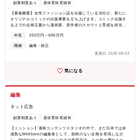
副業制度あり
産休育休実績有
働く場所＞オンボーディングおよびチーミングを重視しており、
業務理解を深めていただくため、週3日程度の出社を想定しており
【募集概要】女性ファッション誌を出版している当社が、新たに
ます。一方で働き方については個人の事情や業務内容に応じて運
オリジナルコミックの出版事業を立ち上げます。コミック出版す
用しており、柔軟にリモートワークを選択することが可能です。
る上での企画立案から漫画家、原作者のスカウトと育成を担当い
※稼働時間や出社頻度については、チーム内で相談・調整しなが
ただきます。これまでのご経験をお聞きしながら下記業務をお任
ら運用しています。
年収
350万円～600万円
せいたします。魅力的な物語を紡ぐクリエイターと共に、新たな
IP(知的財産)を世に送り出すため新設されたコミックレーベルをさ
職種
編集・校正
らに成長させるべく、一緒に盛り上げてくれる仲間を募集中で
更新日 2026.08.03
す。※現在、2作品公開中【具体的な職務内容】■作家スカウト対
応、オリジナル作品の新規立ち上げ、連載対応■新連載作品の企画
立ち上げ■作家の発掘・スカウト、育成、打ち合わせ■作品の進行
気になる
管理、入稿・校了、更新作業等の編集業務■紙や電子コミックスの
企画立案、編集業務■作品の成績の管理【仕事のやりがい】当社は
出版事業の他にも、ゲーム事業、ライブ配信事業、ファッション
イベント事業、縦型ショートドラマアプリ事業、イベントプロデ
編集
ュース事業、タレント/声優マネージメント事業など、数多くのエ
ンターテインメント関連事業を手がけているため、自ら手掛けた
ネット広告
オリジナルコミックを様々な形で消費者に届ける環境がありま
す！漫画家や原作者をスカウトし、一緒に成長しながら、新規事
副業制度あり
産休育休実績有
業拡大を実現してください！
【ミッション】漫画コンテンツスタジオの中で、まだ日本では未
成熟なWebtoonの編集者として、前例のない企画を実現しなが