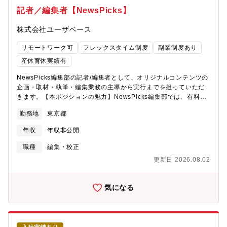
出演者）■外部クリエイティブプロダクション■社内関係部門（営
記者／編集者【NewsPicks】
業、メディカルライター、配信担当者等）【将来的なキャリア展
開】ご本人のご意向や組織間のシナジー創出の観点から、CCGで
株式会社ユーザベース
の経験を活かし、エムスリー社内の他部署やエムスリーグループ
企業の業務と兼務など多様なキャリア展開が可能です。（m3.com
リモートワーク可
フレックスタイム制度
副業制度あり
を含めたエムスリーグループメディア・他ツールを活用した、幅
産休育休実績有
広い企画・プロデュース業務）【同ポジションで働く魅力】■医療
従事者への影響の大きさ・自らが立案したデジタルコンテンツを
NewsPicks編集部の記者/編集者として、オリジナルコンテンツの
国内の9割以上の医師に届けられる（治療が変わるに貢献できる）
企画・取材・執筆・編集業務の主導から実行までを担っていただ
■デジタルマーケティングに携われる・個人の思い付きではないデ
きます。【本ポジションの魅力】NewsPicks編集部では、有料の
ータ/ファクトに裏付けられた企画・プロデュースが可能・アウト
オリジナル記事と動画をインハウスで制作しています。独自の取
プットに対する医師からの定量/定性的なフィードバックにより、
勤務地
東京都
材ルートを持つ記者たちの取材力とデザイナーによる高いクリエ
質の高いPDCAを実現できる■最先端の医療情報に触れる機会が豊
イティビティで、他メディアにはできない切り口の経済コンテン
年収
年収非公開
富で治療の最前線から学べる・各疾患の治療最前線を担う医師と
ツを強みにしています。表現手法は以下のように多様です。
の協業機会が豊富にある■裁量の大きさ・プロジェクトの責任者と
■2000～3000字程度の記事■グラフやイラストを多用したインフ
職種
編集・校正
して、着想から新規提案と広い裁量をもち運営に携われる・組織
ォグラフィック■複雑な経済を面白く伝える動画■上記を組み合わ
更新日 2026.08.02
拡大のタイミングで参画いただくため、個人の影響範囲が広い環
せた3日間程度の企画「特オチをしない」「1日でも早く伝える」
境で働ける■同僚からの刺激/学びを得られる・医療・マーケティ
など、伝統的なメディアで求められるミッションよりも、独自の
ングのプロフェッショナルと仕事ができ、自己研鑽しやすい環境
目線で今を切り取り、自由な発想で表現することが歓迎されま
気になる
【働き方について】■在宅勤務を中心とした裁量労働制のなかで、
す。記者は興味のあることを取材し、デザイナーや動画ディレク
ご自身の生活スタイルと両立させる働き方が可能■ライフイベント
ターと対等かつ創造的にコミュニケーションし、コンテンツを作
を経て長く活躍している女性社員も多く在籍（リーダーポジショ
り上げていきます。また、経済メディアとしては国内トップクラ
ンケースあり）【ステップアップ、キャリアパスイメージ】■下記
スのユーザー数（約1000万人）を誇っており、自らが企画・編集