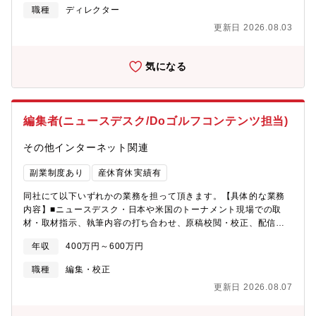
い方にぴったりなポジションです。【同プロダクトについて】オ
職種
ディレクター
リジナルドラマを中心とした縦型ショートドラマアプリです。長
更新日 2026.08.03
編コンテンツを1話2分程度に分けて連続して視聴することができ
るため、スマートフォンから隙間時間にお楽しみいただきやすい
構成になっています。【サービス提供開始の背景】近年、TikTok
気になる
の流行を皮切りにYouTubeやInstagram等の各種SNSに縦型ショ
ート動画の投稿機能が続々と実装されており、「TikTokトレンド
大賞2024」では「ショートドラマ」が特別賞に選ばれるなど、縦
型動画や縦型ショートドラマの需要は年々高まり、注目を集めて
編集者(ニュースデスク/Doゴルフコンテンツ担当)
います。また、株式会社サイバーエージェントと株式会社デジタ
ルインファクトが共同で実施した「2023年国内動画広告の市場調
その他インターネット関連
査」(※)によると、日本国内における縦型動画広告の市場規模は
2023年には526億円(前年対比156.3％)に到達、2027年には
副業制度あり
産休育休実績有
1,942億円に達する見込みと発表されており、世界的に大きな広が
りを見せている縦型動画・ショートドラマ市場は日本国内でも拡
同社にて以下いずれかの業務を担って頂きます。【具体的な業務
大の兆しを見せています。同社は、スマートフォン向けゲームア
内容】■ニュースデスク・日本や米国のトーナメント現場での取
プリやライブ配信＆動画アプリ「ミクチャ」などのコンシューマ
材・取材指示、執筆内容の打ち合わせ、原稿校閲・校正、配信
ー向けアプリの開発・運営に加え、出版メディア事業やファッシ
■Doゴルフコンテンツ担当・ギアやレッスン、関連情報のコンテ
ョンショーなどでの俳優・タレントのキャスティング、クリエイ
年収
400万円～600万円
ンツの制作・コンテンツの企画を考えて取材し、テキストや写
ティブチームによるドラマやバラエティ番組、CMなどの幅広い映
真、動画を組み合わせながらアプトプット【本ポジションの魅
職種
編集・校正
像制作等、エンターテインメントに関する数多くの事業を手がけ
力】■会員数551万人を誇る国内最大級のゴルフメディアを運営す
てまいりました。縦型ショートドラマアプリでは、同社の幅広い
更新日 2026.08.07
る同社において、ご経験を生かすことが出来ます。■リモートワー
事業展開によって培われてきた強みを最大限に活かし、SNSだけ
ク可/フレックスにて柔軟な働き方が可能です。
では体験できない高品質な長編オリジナルタイトルを中心とした