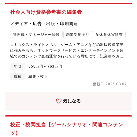
方】テレワークを積極活用しており、当部門においては在宅メイ
ンの勤務が可能です。（出社月0～2回程度）また、部員同士のコ
社会人向け資格参考書の編集者
ミュニケーションは、会社で貸与される端末を使用し、オンライ
ン会議やチャットツール（Slack）で行っており、どこにいても働
メディア・広告・出版・印刷関連
きやすい環境が構築されています。★テレワーク＝在宅勤務・リ
モートワークを含む「働き方」を指しています※テレワーク規程
管理職・マネージャー経験
副業制度あり
産休育休実績有
に準ずる。業務や状況により、出社が必要となる場合がございま
す。【KADOKAWA社の企業特徴】■IP（知的財産）の展開自社で
コミックス・ライトノベル・ゲーム・アニメなどの出版映像業界
保有する豊富な知的財産（IP）を活かし、書籍、アニメ、ゲー
に強みをもち、ネットワークサービス・エンターテインメント領
ム、映画、グッズなど多岐にわたるメディアミックスを得意とし
域でのコンテンツ企画運営を行っている同社にて下記業務をお任
ています。■グローバル展開海外市場向けに日本のアニメやゲー
せ致します。【業務内容】社会人向け資格参考書を担当している
ム、書籍を展開しており、世界中にファンを持っています。■デジ
年収
558万円～763万円
部署で、一般向け資格参考書、大学生向け就職参考書などの企
タルイノベーションデジタル分野への積極的な投資を行い、最新
画・編集業務全般。企画立案から編集、販売プランニングまで一
職種
編集・校正
のデジタル技術を駆使したコンテンツの提供を行っています。
貫して担当していただきます。※参考書に限らず、「学び」を核
【企業事業展開(例)】★出版：書籍・出版を軸に新規IPの創出★映
更新日 2026.08.07
とした一般実用書・理工書・ビジネス書など、自由な発想での企
像部門：書籍とアニメのメディアミックスを最大化★ゲーム：新
画立案が可能です【具体的な業務内容】■初学者向け入門書から試
規IP創出とゲームによるIPの拡大展開★Webサービス：動画プラ
験対策までの参考書の企画・編集業務全般■書籍と連携した学習セ
ットフォーム★教育事業：クリエイティブ分野の専門校運営,オン
気になる
ミナー、インターネットサービスなどコンテンツサービスの企画
ライン学習システムを開発【参考資料】■同社の事業概要
立案【働き方】テレワークを積極活用しており、当部門において
https://group.kadokawa.co.jp/business/■KADOKAWA社統合報
も活用しながら就業しています。また、部員同士のコミュニケー
告書(KADOKAWA社とは
ションは、会社で貸与される端末を使用し、オンライン会議やチ
等)https://group.kadokawa.co.jp/ir/integratedreport/
校正・校閲担当【ゲームシナリオ・関連コンテン
ャットツール（Slack）で行っており、どこにいても働きやすい環
境が構築されています。★テレワーク＝在宅勤務・リモートワー
ツ】