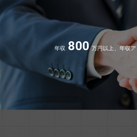
800
年収
万円以上、年収ア