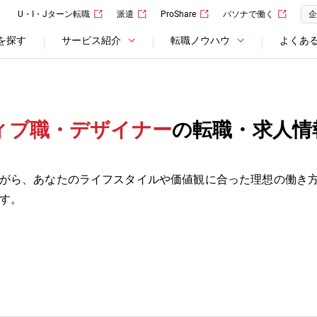
U・I・Jターン転職
派遣
ProShare
パソナで働く
企
を探す
サービス紹介
転職ノウハウ
よくあ
ィブ職・デザイナー
の転職・求人情
がら、あなたのライフスタイルや価値観に合った理想の働き
す。