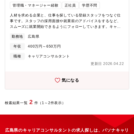
管理職・マネージャー経験
正社員
学歴不問
人材を求める企業と、仕事を探している登録スタッフをつなぐ仕
事です。スタッフの採用面接や就業前のアドバイスをするなど、
スムーズに就業開始できるようにフォローしていきます。キャリ
アアドバイザーは、担当営業と連携しながら、企業の事業発展に
勤務地
広島県
貢献していきたいと考えています。【具体的には】お客様である
企業と登録スタッフの間に立って、両者のフォローを担当してい
年収
400万円～650万円
ただきます。両者の要望を聞きながら、最適な提案を行います。
採用面接や就業前の教育を行なうとともに、職場に馴染めるよう
職種
キャリアコンサルタント
にサポートをお願いします。登録スタッフのご希望や気持ちをし
更新日 2026.04.22
っかりと理解し、安心して活躍いただけるように、フォローには
力をいれていただきます。▼登録スタッフのキャリアカウンセリ
ング現在の就業状況の確認や今後のキャリアパスの相談などをお
気になる
伺いし、求職者の方がイキイキと働いていけるような職場をご紹
介します。長期的な活躍やその人の成長を見据えて、時には厳し
いことを伝えることも大切です。希望だけではなく、適性にあっ
たお仕事をご提案していただきます。▼企業への人材ニーズの深
2
検索結果一覧
件（1～2件表示）
掘り企業に対して、人材ニーズについてヒアリングします。担当
者への誠実な対応を心がけ、長期的な関係の構築を目指してくだ
さい。スタッフと企業の双方が納得できるにはどうすべきかを考
え、自信を持って提案することが大切です。
広島県のキャリアコンサルタントの求人探しは、パソナキャリ