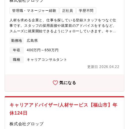
株式会社グロップ
管理職・マネージャー経験
正社員
学歴不問
人材を求める企業と、仕事を探している登録スタッフをつなぐ仕
事です。スタッフの採用面接や就業前のアドバイスをするなど、
スムーズに就業開始できるようにフォローしていきます。キャリ
アアドバイザーは、担当営業と連携しながら、企業の事業発展に
勤務地
広島県
貢献していきたいと考えています。【具体的には】お客様である
企業と登録スタッフの間に立って、両者のフォローを担当してい
年収
400万円～650万円
ただきます。両者の要望を聞きながら、最適な提案を行います。
採用面接や就業前の教育を行なうとともに、職場に馴染めるよう
職種
キャリアコンサルタント
にサポートをお願いします。登録スタッフのご希望や気持ちをし
更新日 2026.04.22
っかりと理解し、安心して活躍いただけるように、フォローには
力をいれていただきます。▼登録スタッフのキャリアカウンセリ
ング現在の就業状況の確認や今後のキャリアパスの相談などをお
気になる
伺いし、求職者の方がイキイキと働いていけるような職場をご紹
介します。長期的な活躍やその人の成長を見据えて、時には厳し
いことを伝えることも大切です。希望だけではなく、適性にあっ
たお仕事をご提案していただきます。▼企業への人材ニーズの深
キャリアアドバイザー/人材サービス【福山市】年
掘り企業に対して、人材ニーズについてヒアリングします。担当
休124日
者への誠実な対応を心がけ、長期的な関係の構築を目指してくだ
さい。スタッフと企業の双方が納得できるにはどうすべきかを考
株式会社グロップ
え、自信を持って提案することが大切です。