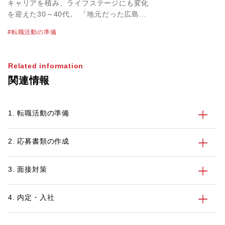
ジェントの賢い使い方も解説！
キャリアを積み、ライフステージにも変化
を迎えた30～40代。 「地元だった広島で
腰をすえて暮らし、子育てにも時間を割き
転職活動の準備
たい」と考えている方も多いかもしれませ
ん。また、山口や岡山に近いエリアへのJ
ターン転職先として、広島は非常に人気で
Related information
す。 しかし、都市圏から遠方に転職する
関連情報
場合は、面接や引っ越し時期など注意する
べきポイントがあります。この記事では都
市部から広島へのUターン・Iターン転職を
1. 転職活動の準備
始める前に30代、40代のビジネスパーソ
ンが考えるべきポイントについて解説しま
す。
2. 応募書類の作成
3. 面接対策
4. 内定・入社