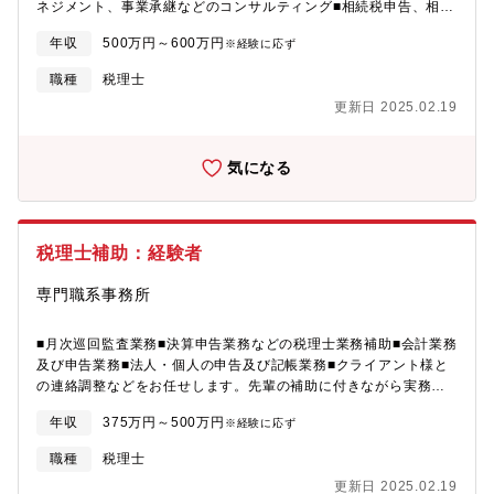
ネジメント、事業承継などのコンサルティング■相続税申告、相続
対策指導■若手スタッフの指導、育成※まずは、担当顧問先の引き
年収
500万円～600万円
※経験に応ず
継ぎを円滑に行います。その後は、グループ責任者としてスタッ
フを取り纏めていきます。※スタッフ7～8名を受け持ち、作成し
職種
税理士
た帳簿や決算書のチェック、顧客か らの相談対応を行います。若
更新日 2025.02.19
手スタッフの育成に力を注ぐとともに、IT化提案など先進的か
つ、高度なコンサルティングを期待しています。
気になる
税理士補助：経験者
専門職系事務所
■月次巡回監査業務■決算申告業務などの税理士業務補助■会計業務
及び申告業務■法人・個人の申告及び記帳業務■クライアント様と
の連絡調整などをお任せします。先輩の補助に付きながら実務を
学び、キャリアを歩んで頂きます。
年収
375万円～500万円
※経験に応ず
職種
税理士
更新日 2025.02.19