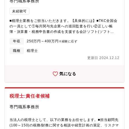
専門職系事務所
未経験可
■税理士業務をご担当いただきます。【具体的には】■TKC全国会
の一員として①毎月関与先企業への巡回監査を行い②正しい帳
簿・決算書・税務申告書の作成を支援する会計ソフト(ソフト
名:TKC)を使用(自計化支援を含む)し、かつ③「会計で会社を強く
年収
250万円～400万円
※経験に応ず
する」という見地から経営助言を行っています。
職種
税理士
更新日 2024.12.12
気になる
税理士:責任者候補
専門職系事務所
当法人の税理士として、以下の業務をお任せします。■担当顧問先
(100～150)の税務/財務に関する相談や経営計画の策定、リスクマ