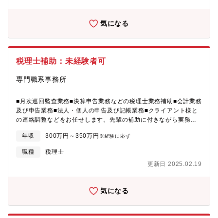
気になる
税理士補助：未経験者可
専門職系事務所
■月次巡回監査業務■決算申告業務などの税理士業務補助■会計業務
及び申告業務■法人・個人の申告及び記帳業務■クライアント様と
の連絡調整などをお任せします。先輩の補助に付きながら実務を
学び、キャリアを歩んで頂きます。 ※徳島県に根差す税理士法
年収
300万円～350万円
※経験に応ず
人。5名の税理士が法人/個人の相続対策、病医院経営に関する支
援業務などを行っています。《事務所の魅力》税理士事務所では
職種
税理士
県内上位。経営基盤も安定しています。代表は、徳島県税理士会
更新日 2025.02.19
会長を務めていました。週休2日制で年間休日は128日。仕事と私
生活のメリハリをつけた働き方が可能です。
気になる