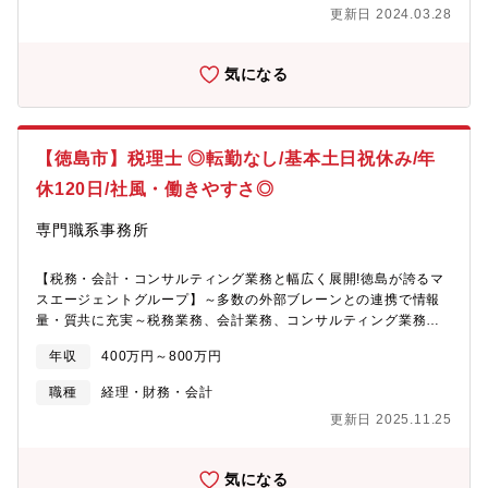
更新日 2024.03.28
気になる
【徳島市】税理士 ◎転勤なし/基本土日祝休み/年
休120日/社風・働きやすさ◎
専門職系事務所
【税務・会計・コンサルティング業務と幅広く展開!徳島が誇るマ
スエージェントグループ】～多数の外部ブレーンとの連携で情報
量・質共に充実～税務業務、会計業務、コンサルティング業務を
展開する同法人において、税理士としてご活躍いただきます。■採
年収
400万円～800万円
用背景:既存のお客様や取引先銀行からのご紹介を多くいただいて
おり、受注増加のためのご採用となります。■業務内容:・担当顧
職種
経理・財務・会計
問先(約10先)の税務、財務等の相談・全社における税務申告書類
更新日 2025.11.25
のチェック及び社員の税務に対する助言・経営計画策定、リスク
マネジメント、事業承継等のコンサルティング・相続税申告・相
続対策指導等・若手スタッフの指導、育成
気になる