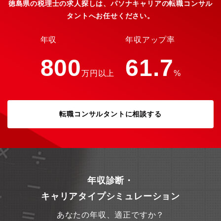
徳島県の税理士の求人探しは、パソナキャリアの転職コンサル
ルティング業務を行っています。会計部、医療・歯科医療部、建
タントへお任せください。
設部、資産税部など、各部門の経理・経営をサポートいたしま
す。税理士9名とスタッフ約100名、また多数の外部ブレーンとの
連携により、税務会計から資金調達、人事労務、幹部教育、事業
年収
年収アップ率
承継その他あらゆる経営の悩みに適切なアンサーを提供しており
ます。
800
61.7
万円以上
%
転職コンサルタントに相談する
年収診断・
キャリアタイプシミュレーション
あなたの年収、適正ですか？