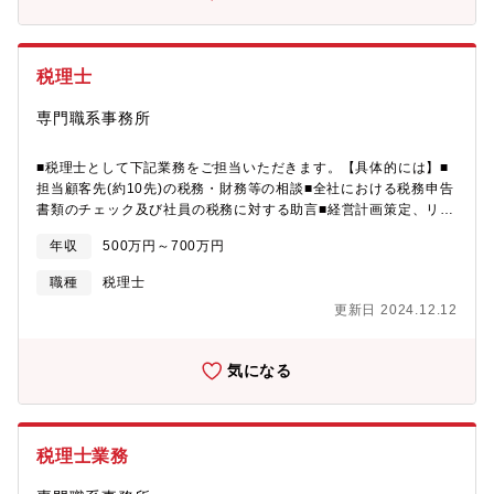
税理士
専門職系事務所
■税理士として下記業務をご担当いただきます。【具体的には】■
担当顧客先(約10先)の税務・財務等の相談■全社における税務申告
書類のチェック及び社員の税務に対する助言■経営計画策定、リス
クマネジメント、事業継承等のコンサルティング■相続税申告・相
年収
500万円～700万円
続対策指導等■若手スタッフの指導・育成
職種
税理士
更新日 2024.12.12
気になる
税理士業務