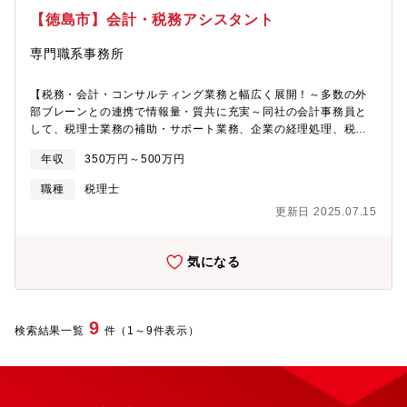
【徳島市】会計・税務アシスタント
専門職系事務所
【税務・会計・コンサルティング業務と幅広く展開！～多数の外
部ブレーンとの連携で情報量・質共に充実～同社の会計事務員と
して、税理士業務の補助・サポート業務、企業の経理処理、税務
申告に携わっていただきます。具体的には、・月次監査（顧客か
年収
350万円～500万円
ら預かった資料を基に月の試算表を作成し、税務面のアドバイス
を行う）・決算（申告書作成までの処理）・顧客先を訪問し、行
職種
税理士
った処理に対する説明などを担当します※エクセル・ワード・会
更新日 2025.07.15
計ソフトを使用します【使用ソフト】会計：MA-1・会計王（ソリ
マチ）、弥生会計（弥生）、勘定奉行（OBC）、キーパー財務
（シスプラ）等 税務申告：TKC、ミロク情報サービス■職務の特
気になる
徴：・創業以来培われた多くの人脈とノウハウがあり、多数の外
部ブレーンとも提携し情報の量・質とも充実しています。・顧客
層も厚く安定した基盤を持ち、安心して働いて頂けます。・セミ
ナー参加や、外部研修についても参加を推奨している環境。会社
9
検索結果一覧
件（1～9件表示）
負担にて研修を受講可能です。・総合経営サポートグループとし
て、成長を続けており、税理士以外の職種についても、働きがい
のある職場です。■同グループの特徴：同社は、昭和60年の開業以
来、「あなたの飛躍をサポートしたい」をモットーに、税務申
告、事業承継、相続・贈与に関する相談、IT化の提案等のコンサ