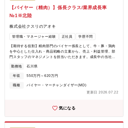
【バイヤー（精肉）】係長クラス/業界成長率
№1※北陸
株式会社クスリのアオキ
管理職・マネージャー経験
正社員
学歴不問
【期待する役割】精肉部門のバイヤー係長として、牛・豚・鶏肉
を中心とした仕入れ・商品戦略の立案から、売上・利益管理、部
門スタッフのマネジメントを担当いただきます。成長中の当社に
おいて、全国規模での仕入れ力強化、商品開発、売場活性化をリ
勤務地
石川県
ードし、精肉事業の拡大を担っていただくポジションです。【職
務内容】■精肉の仕入れ・交渉（国内外サプライヤーとの取引）■
年収
550万円～620万円
精肉部門の売上・利益管理（担当規模：100億円クラス）■販売戦
略の企画立案（プロモーション、季節商品、加工品）■加工・品質
職種
バイヤー・マーチャンダイザー(MD)
管理の基準策定および指導■部門スタッフの教育・マネジメント
更新日 2026.07.22
【当社の魅力】■事業拡大期のため様々な職務とポストがございま
す。■成果に応じた納得感のある公正な評価制度を採用。■働きや
すさとやりがい、その両立を実現できる働き方をご用意。3つの総
気になる
合職区分から自分に最適な働き方を選択できます。総合職区分は
毎年変更の申請が可能なためその時々のライフスタイルに合った
働き方が可能。