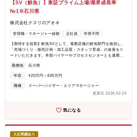
【SV（鮮魚）】東証プライム上場/業界成長率
№1※石川県
株式会社クスリのアオキ
管理職・マネージャー経験
正社員
学歴不問
【期待する役割】鮮魚SVとして、複数店舗の鮮魚部門を統括し、
「売場づくり・販売計画・加工品質・スタッフ育成」の改善をリ
ードいただきます。本部バイヤーやプロセスセンターとも連携
し、店舗の売上・粗利の最大化を図る重要ポジションです。鮮魚
勤務地
石川県
事業強化のフェーズにある当社において、店舗運営の最適化と商
品力向上を通じて事業拡大に貢献いただく役割を担います。【職
年収
420万円～600万円
務内容】■複数店舗の鮮魚部門運営・売場改善■商品・販売計画の
実行支援■品質・加工技術の標準化と指導■スタッフ育成・オペレ
職種
スーパーバイザー・エリアマネージャー
ーション改善■本部（バイヤー）との連携・情報共有【当社の魅
更新日 2026.02.24
力】■事業拡大期のため様々な職務とポストがございます。■成果
に応じた納得感のある公正な評価制度を採用。■働きやすさとやり
がい、その両立を実現できる働き方をご用意。3つの総合職区分か
気になる
ら自分に最適な働き方を選択できます。総合職区分は毎年変更の
申請が可能なためその時々のライフスタイルに合った働き方が可
能。
入社実績あり