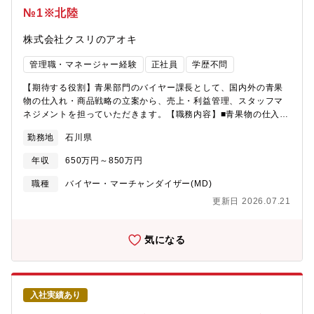
№1※北陸
株式会社クスリのアオキ
管理職・マネージャー経験
正社員
学歴不問
【期待する役割】青果部門のバイヤー課長として、国内外の青果
物の仕入れ・商品戦略の立案から、売上・利益管理、スタッフマ
ネジメントを担っていただきます。【職務内容】■青果物の仕入
れ・交渉（国内外サプライヤーとの取引）■青果部門の売上・利益
勤務地
石川県
管理（担当規模：100億円クラス）■販売戦略の企画立案■鮮度管
理基準の策定と運用徹底■部門スタッフの教育・マネジメント【当
年収
650万円～850万円
社の魅力】■事業拡大期のため様々な職務とポストがございます。
■成果に応じた納得感のある公正な評価制度を採用。■働きやすさ
職種
バイヤー・マーチャンダイザー(MD)
とやりがい、その両立を実現できる働き方をご用意。3つの総合職
更新日 2026.07.21
区分から自分に最適な働き方を選択できます。総合職区分は毎年
変更の申請が可能なためその時々のライフスタイルに合った働き
方が可能。
気になる
入社実績あり