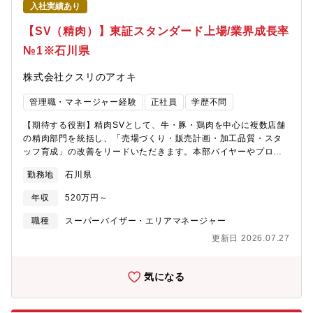
入社実績あり
【SV（精肉）】東証スタンダード上場/業界成長率
№1※石川県
株式会社クスリのアオキ
管理職・マネージャー経験
正社員
学歴不問
【期待する役割】精肉SVとして、牛・豚・鶏肉を中心に複数店舗
の精肉部門を統括し、「売場づくり・販売計画・加工品質・スタ
ッフ育成」の改善をリードいただきます。本部バイヤーやプロセ
スセンターとも連携し、店舗の売上・粗利の最大化を図る重要ポ
勤務地
石川県
ジションです。精肉事業強化のフェーズにある当社において、店
舗運営の最適化と商品力向上を通じて事業拡大に貢献いただく役
年収
520万円～
割を担います。【職務内容】■複数店舗の精肉部門運営・売場改善
■商品・販売計画の実行支援■品質・加工技術の標準化と指導■スタ
職種
スーパーバイザー・エリアマネージャー
ッフ育成・オペレーション改善■本部（バイヤー）との連携・情報
更新日 2026.07.27
共有【当社の魅力】■事業拡大期のため様々な職務とポストがござ
います。■成果に応じた納得感のある公正な評価制度を採用。■働
きやすさとやりがい、その両立を実現できる働き方をご用意。3つ
気になる
の総合職区分から自分に最適な働き方を選択できます。総合職区
分は毎年変更の申請が可能なためその時々のライフスタイルに合
った働き方が可能。