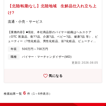
【北陸/転勤なし】北陸地域 生鮮品仕入れ立ち上
け?
流通・小売・サービス
【業務内容】■現在、本社商品部のバイヤー組織はヘルスケア
（OTC 医薬品、衛??品、介護?品、ベビー?品、健康?品 等）、ビ
ューティー（?性化粧品、男性化粧品、浴?化粧品、ビューティー
ケア?物 等）、フード（?果、精?、鮮?、ハウスホールド（トイレ
年収
500万円～700万円
タリー、家庭?品、??消耗品、ペット?品、??雑貨 等）の 4 つの
課で構成されています。■ただ、北陸の?鮮仕?れルートが確?され
職種
バイヤー・マーチャンダイザー(MD)
ていないため、仕?れ先の開拓、商品の?極めと仕?れ、必要に応じ
更新日 2026.08.05
て加?、売場や季節に応じら商品?れ替えなどを?貫して担当頂きま
す。■お店がお客様から?持をいただき、ファンになっていただけ
るかを独?視点でマーケティング頂き、卸、商社、商社系列企業、
気になる
メーカー様等と打合せを?い、お店で取り扱う商品の選定・決定、
お店にどう並べるかの棚割りやレイアウトの企画など、カテゴリ
ーマネジメント全般をマーケティングからバイイングまで幅広く
担っていただけます。■再上場も近づき、店舗数、製品数も増加す
6
検索結果一覧
件（1～6件表示）
る中、30 代、40 代の若い役員と共に、今までのやり?にとらわれ
ず、?分の腕を試してみたい。チャレンジングであるほど燃えると
いう?にとっては、?々、腕が鳴り続ける環境をご?意することがで