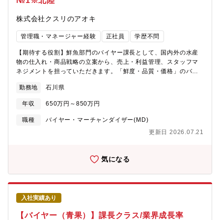
№1※北陸
株式会社クスリのアオキ
管理職・マネージャー経験
正社員
学歴不問
【期待する役割】鮮魚部門のバイヤー課長として、国内外の水産
物の仕入れ・商品戦略の立案から、売上・利益管理、スタッフマ
ネジメントを担っていただきます。「鮮度・品質・価格」のバラ
ンスを追求し、地域密着型ドラッグストアにおける鮮魚部門の競
勤務地
石川県
争力強化をリードしていただくポジションです。【職務内容】■鮮
魚・水産物の仕入れ・交渉（国内外サプライヤーとの取引）■鮮魚
年収
650万円～850万円
部門の売上・利益管理（担当規模：100億円クラス）■販売戦略の
企画立案（旬商材、加工品、寿司・刺身の展開）■鮮度管理基準の
職種
バイヤー・マーチャンダイザー(MD)
策定と運用徹底■部門スタッフの教育・マネジメント【当社の魅
更新日 2026.07.21
力】■事業拡大期のため様々な職務とポストがございます。■成果
に応じた納得感のある公正な評価制度を採用。■働きやすさとやり
がい、その両立を実現できる働き方をご用意。3つの総合職区分か
気になる
ら自分に最適な働き方を選択できます。総合職区分は毎年変更の
申請が可能なためその時々のライフスタイルに合った働き方が可
能。
入社実績あり
【バイヤー（青果）】課長クラス/業界成長率