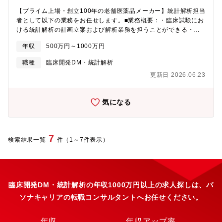
【プライム上場・創立100年の老舗医薬品メーカー】統計解析担当
者として以下の業務をお任せします。■業務概要：・臨床試験にお
ける統計解析の計画立案および解析業務を担うことができる・統
計解析担当者として、試験計画・プロトコル作成から統計解析ま
年収
500万円～1000万円
で一貫して関与し、適切に業務を遂行できる■担当業務：1. 臨床試
験の統計解析計画の策定2. 臨床試験データの統計解析3. 開発戦略
職種
臨床開発DM・統計解析
への統計的支援・臨床試験デザイン立案時の統計的支援・当局相
更新日 2026.06.23
談資料・照会回答等の作成支援■同社について：同社は、プライム
上場の創立100年の老舗医薬品メーカーです。自己資本比率72％
と、安定した経営基盤を持っています。呼吸器科、耳鼻科、泌尿
気になる
器科の3つの領域に絞って研究開発や人員配置、コストを集中させ
ることで、特定領域に強みをもつ医薬品メーカーとして競合優位
性を担保しています。花粉治療薬など主力製品を多数展開してお
り、今後も人々の健康に貢献する社会的使命を遂行していきま
7
検索結果一覧
件（1～7件表示）
す。＜教育制度・資格補助補足＞基本的にはＯＪＴですが、等級
に応じた研修あり。資格取得支援制度、社外セミナー補助制度あ
り。
臨床開発DM・統計解析の年収1000万円以上の求人探しは、パ
ソナキャリアの転職コンサルタントへお任せください。
年収
年収アップ率