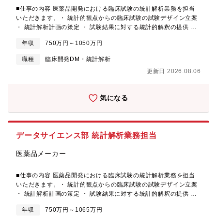
■仕事の内容 医薬品開発における臨床試験の統計解析業務を担当
いただきます。・ 統計的観点からの臨床試験の試験デザイン立案
・ 統計解析計画の策定 ・ 試験結果に対する統計的解釈の提供 ・
国内および海外の規制当局対応 また、申請電子データ対応業務や
年収
750万円～1050万円
データ解析業務にも従事していただきます。 ■採用背景当社は京
都を拠点とするグローバルヘルスケアカンパニーとして、一人ひ
職種
臨床開発DM・統計解析
とりの新しい生きるを世界に届ける会社 をありたい姿に掲げ、希
更新日 2026.08.06
少疾病領域を中心に国内外で医薬品の研究開発を推進していま
す。統計解析チームでは、研究開発のスピードアップとグローバ
ル化を実現するため、臨床試験の初期段階から統計的な観点で成
気になる
功確率の高い試験デザインを提案することにより医薬品開発に貢
献し、グローバルに活躍できる専門性の高いチームを目指してい
ます。こうしたビジョンの実現に向けて、チームの中心となっ
て、統計解析の力で医薬品開発を前進させるとともに、国内外の
データサイエンス部 統計解析業務担当
規制当局対応を主体的にリードできる即戦力人材を求めていま
す。■チーム構成統計解析グループは13名で、うち5名は派遣社員
医薬品メーカー
です。ベテランから若手までバランスよく構成されています。■魅
力・特徴・高い創薬力を生かし、アメリカ・中国へも事業を拡大
し、現在はヨーロッパへの進出を目指しています。将来的にグロ
■仕事の内容 医薬品開発における臨床試験の統計解析業務を担当
ーバル売り上げ比率50％をめざしています。・中途社員は全職種
いただきます。・ 統計的観点からの臨床試験の試験デザイン立案
でプレイヤーから管理職まで直近5年で約30名入社され、離職率
・ 統計解析計画の策定 ・ 試験結果に対する統計的解釈の提供 ・
0%と皆様長くご活躍されています。・開発パイプラインでは主力
国内および海外の規制当局対応 また、申請電子データ対応業務や
年収
750万円～1065万円
の核酸医薬品だけでなく、抗体薬も導入予定のため今後も事業拡
データ解析業務にも従事していただきます。 ■採用背景当社は京