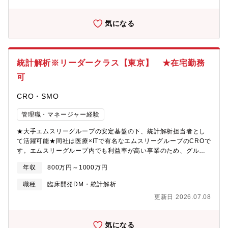
気になる
統計解析※リーダークラス【東京】 ★在宅勤務
可
CRO・SMO
管理職・マネージャー経験
★大手エムスリーグループの安定基盤の下、統計解析担当者とし
て活躍可能★同社は医療×ITで有名なエムスリーグループのCROで
す。エムスリーグループ内でも利益率が高い事業のため、グルー
プの中でも同社の存在が注目されており、安定して活躍すること
年収
800万円～1000万円
が可能です。【具体的には】治験に関する以下の統計解析業務を
担当していただきます。・統計解析計画書・手順書作成・解析プ
職種
臨床開発DM・統計解析
ログラム構築・データセット作成・中間解析の実施・解析報告書
更新日 2026.07.08
作成・検討会資料の作成
気になる