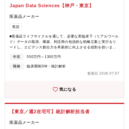
作成する・申請電子データに関して，規制当局と交渉し，規制準
Japan Data Sciences【神戸・東京】
拠した状態で提出する・承認申請後の規制当局への回答用に照会
内容を理解したうえでスケジュール通りに解析結果及び回答を提
医薬品メーカー
供する・統計解析業務委託で適切なベンダーマネジメントを行
う・グループ会社である某社と解析用データおよびプログラムの
英語
業務連携を行う・臨床データの可視化を行い，データ利用者の理
解・洞察をサポートする【職種の魅力】データエンジニアリング
■医薬品ライフサイクルを通して、必要な実臨床下（リアルワール
技術を含めた高度な専門性を活用し，社内外のステークホルダー
ド）データの取得、構築、利活用の包括的な戦略立案と実行をリ
と協働しながら，適切な意思決定を可能とするデータ解析及び規
ードし、エビデンス創出力を革新的に向上させる役割を担いま
制当局へのデータ提出を主導することを通して，患者さん中心の
す。・領域および組織横断的なRWD取得あるいは構築の包括的な
革新的な新薬をいち早く国内外の患者様に届けることに貢献する
年収
550万円～1300万円
戦略、計画の立案と実行・国内外部環境革新を活用したRWD利活
ことができる。某社とともにグローバルな開発環境が構築されて
用戦略の促進や環境における課題解決を促進し、RWDの活用機会
職種
臨床開発DM・統計解析
おり，その中で豊富なパイプラインの臨床開発，最先端の技術を
を最大化する・利活用（分析や報告など）要件に応じたRWDの品
用いた臨床開発に携わることができる。
更新日 2026.07.07
質保証とデータセットの作成・ITソリューションによる分析ケイ
パビリティやデータプラットフォームの革新
気になる
【東京／週2在宅可】統計解析担当者
医薬品メーカー