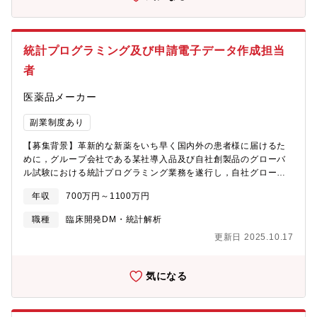
統計プログラミング及び申請電子データ作成担当
者
医薬品メーカー
副業制度あり
【募集背景】革新的な新薬をいち早く国内外の患者様に届けるた
めに，グループ会社である某社導入品及び自社創製品のグローバ
ル試験における統計プログラミング業務を遂行し，自社グローバ
ル品の解析計画書の作成支援，解析結果ならびに申請電子データ
年収
700万円～1100万円
の作成を通して臨床開発に貢献している。今後もグローバルレベ
ルの解析を継続して実施していくとともに，RWDを活用した承認
職種
臨床開発DM・統計解析
申請及び自社創製品のグローバル試験の増加に対応していくため
更新日 2025.10.17
に，統計プログラミング及び申請電子データ当局提出を担える人
財の拡充を行う。【仕事内容】・RWDを含む様々なデータを対象
に，統計解析計画書に基づいたプログラム仕様，プログラム作成
気になる
及び品質管理を主導する・CDISC標準に準拠した申請電子データ
（SDTM/ADaM）及び申請電子データ関連資料の作成・提出を主
導する・統計解析計画書に基づき，帳票一覧・帳票レイアウトを