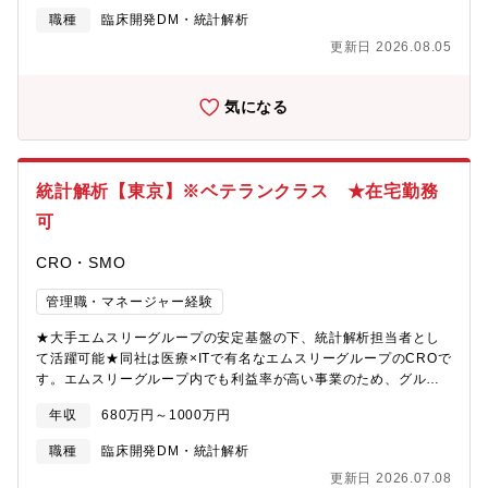
大を予定しています。・部署を超えての横の連携も密で、チーム
都を拠点とするグローバルヘルスケアカンパニーとして、一人ひ
職種
臨床開発DM・統計解析
プレイを尊重する社風です。
とりの新しい生きるを世界に届ける会社 をありたい姿に掲げ、希
更新日 2026.08.05
少疾病領域を中心に国内外で医薬品の研究開発を推進していま
す。統計解析チームでは、研究開発のスピードアップとグローバ
ル化を実現するため、臨床試験の初期段階から統計的な観点で成
気になる
功確率の高い試験デザインを提案することにより医薬品開発に貢
献し、グローバルに活躍できる専門性の高いチームを目指してい
ます。こうしたビジョンの実現に向けて、チームの中心となっ
て、統計解析の力で医薬品開発を前進させるとともに、国内外の
統計解析【東京】※ベテランクラス ★在宅勤務
規制当局対応を主体的にリードできる即戦力人材を求めていま
す。■チーム構成統計解析グループは13名で、うち5名は派遣社員
可
です。ベテランから若手までバランスよく構成されています。■魅
力・特徴・高い創薬力を生かし、アメリカ・中国へも事業を拡大
CRO・SMO
し、現在はヨーロッパへの進出を目指しています。将来的にグロ
ーバル売り上げ比率50％をめざしています。・中途社員は全職種
管理職・マネージャー経験
でプレイヤーから管理職まで直近5年で約30名入社され、離職率
★大手エムスリーグループの安定基盤の下、統計解析担当者とし
0%と皆様長くご活躍されています。・開発パイプラインでは主力
て活躍可能★同社は医療×ITで有名なエムスリーグループのCROで
の核酸医薬品だけでなく、抗体薬も導入予定のため今後も事業拡
す。エムスリーグループ内でも利益率が高い事業のため、グルー
大を予定しています。・部署を超えての横の連携も密で、チーム
プの中でも同社の存在が注目されており、安定して活躍すること
プレイを尊重する社風です。
年収
680万円～1000万円
が可能です。【具体的には】治験に関する以下の統計解析業務を
担当していただきます。・統計解析計画書・手順書作成・解析プ
職種
臨床開発DM・統計解析
ログラム構築・データセット作成・中間解析の実施・解析報告書
更新日 2026.07.08
作成・検討会資料の作成