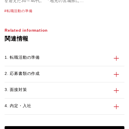
を迎えた30～40代。 「地元の宮城県にU
ターン転職したい」と考えている方や、ご
転職活動の準備
家族の都合でUターンする必要がある方も
多いかもしれません。 しかし、都市圏か
ら遠方に転職する場合は、企業選びや面
Related information
接、引っ越し時期など注意するべきポイン
関連情報
トがあります。この記事では都市部から宮
城県へのUターン・Jターン転職を始める
前に30代、40代のビジネスパーソンが考
1. 転職活動の準備
えるべきポイントについて解説します。
2. 応募書類の作成
3. 面接対策
4. 内定・入社