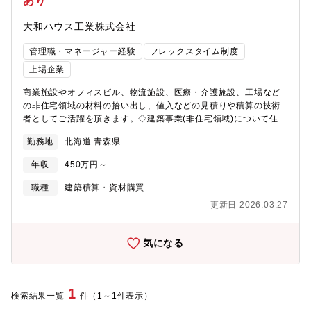
あり
大和ハウス工業株式会社
管理職・マネージャー経験
フレックスタイム制度
上場企業
商業施設やオフィスビル、物流施設、医療・介護施設、工場など
の非住宅領域の材料の拾い出し、値入などの見積りや積算の技術
者としてご活躍を頂きます。◇建築事業(非住宅領域)について住宅
メーカーとして知られる大和ハウス工業ですが、非住宅事業の売
勤務地
北海道 青森県
り上げの6割を超え今や住宅領域と互角に並ぶまでの事業成長を見
せています。《おすすめポイント》★複合商業施設や医療施設、
年収
450万円～
物流施設などの大規模物件など幅広い建築物に携われます。～大
和ハウスグループの事業領域～
職種
建築積算・資材購買
https://www.daiwahouse.com/businessfield/index.html
更新日 2026.03.27
気になる
1
検索結果一覧
件（1～1件表示）