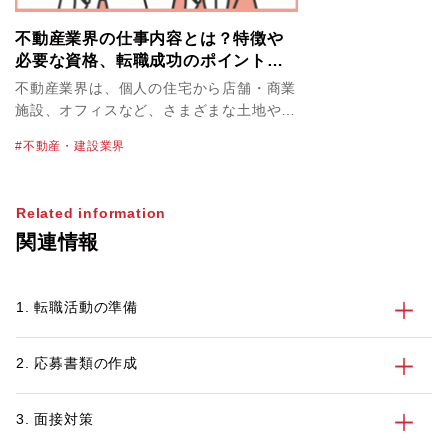
不動産業界の仕事内容とは？特徴や
必要な資格、転職成功のポイントを
解説！
不動産業界は、個人の住宅から店舗・商業
施設、オフィスなど、さまざまな土地や建
物を取り扱っています。不動産業界の物件
不動産・建設業界
単価は高く、必然的に大きな案件を扱うこ
とにもなるため、やりがいや達成感を感じ
やすいのが特徴のひとつです。なかには転
Related information
職で不動産業界を目指すにあたって、仕事
関連情報
内容や必要なスキルを正しく知っておきた
いという方も多いかもしれません。 この
記事では、不動産業界を目指す方に向け
1. 転職活動の準備
て、業界の特徴や主な仕事内容、不動産業
界で働くメリット・デメリット、活かせる
資格とスキル、転職活動のポイントを紹介
2. 応募書類の作成
します。
3. 面接対策