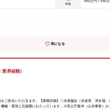
450万円～550
。仕事の95％以上が公共事業で民間の割合が少ないため、債権未回収
年収
水道事業に携わり、顧客からの多くの信頼を獲得しています。また、（
22.3）を務めるなど、協会からも信頼されている企業です。地元香川県で
15社（令和7年5月現在）の協会の会長として、地元コンサルタント
ただけるよう要望活動等、尽力しています。
気になる
：業界経験)
務をご担当いただきます。【業務詳細】◇水道施設（水道管、浄水場、
機械・電気と広範囲にわたっています。※官公庁案件（公共事業）がメ