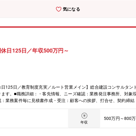
気になる
日125日／年収500万円～
日125日／教育制度充実／ルート営業メイン】総合建設コンサルタン
ります。■職務詳細：・客先情報、ニーズ確認：業務発注事務所、対象
成：業務案件毎に見積書作成・受注：顧客への挨拶、打合せ、契約締結
国土交通省、自治体、JR関連、ネクスコ様等の顧客からの業務情報を
携しながら、見積書作成、折衝、受注、入金管理までの業務をお任せい
500万円～800
中心とした教育・研修を行います。定期的に本社で若手勉強会も開催さ
年収
心です。■働き方：基本的には月の残業10～20時間程度と無理なく働い
で働きやすい環境を整えております。年間休日125日でお休みもしっ