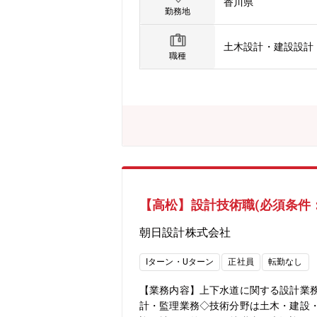
香川県
もなく無借金経営の安定した会社です
勤務地
されている企業創業以来、地域密着の
中四国支部の支部長（2016.4～20
土木設計・建設設計
下水道測量設計業協会を設立し、会員数
職種
コンサルタントを積極的に活用してい
【高松】設計技術職(必須条件
朝日設計株式会社
Iターン・Uターン
正社員
転勤なし
【業務内容】上下水道に関する設計業
計・監理業務◇技術分野は土木・建設・