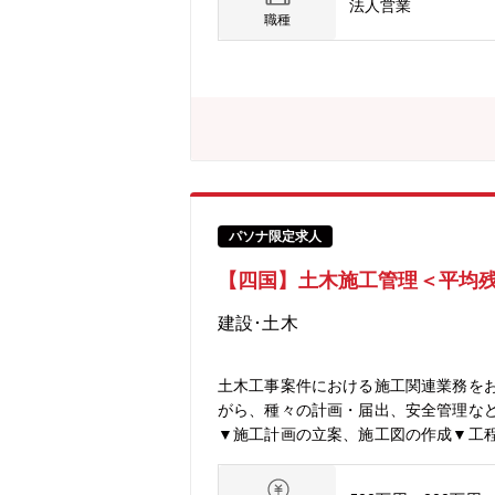
法人営業
ライフバランスが整っています。■同社
職種
などの社会インフラの計画や設計、三
取りし、安全で豊かな未来を切り開い
パソナ限定求人
【四国】土木施工管理＜平均残
建設･土木
土木工事案件における施工関連業務を
がら、種々の計画・届出、安全管理な
▼施工計画の立案、施工図の作成▼工
ける品質、原価、工程、安全、環境の管理▼竣工
所長として発注者や監督者との折衝、