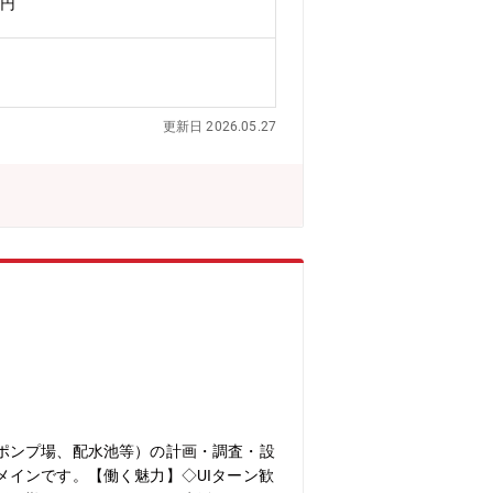
万円
による倒産のリスクが皆無です。◇信頼
公社）全国上下水道コンサルタント協会
は、平成29年5月に一般社団法人香川県上
として、地域貢献に努めるとともに地元
更新日 2026.05.27
ポンプ場、配水池等）の計画・調査・設
インです。【働く魅力】◇UIターン歓