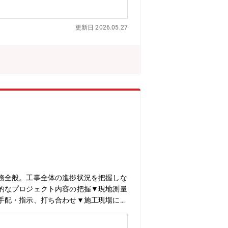
オニアです。国内外の鉄道・道路・橋梁
どの総合的な分野で、社会のニーズを先
更新日 2026.05.27
務全般。工事全体の進捗状況を把握しな
的なプロジェクト内容の把握▼現地測量
手配・指示、打ち合わせ▼施工現場にお
ion/【キャリアパスについて】・現場係員や副
の折衝、部下の指導・育成に従事しま