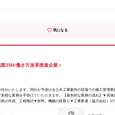
について：同社は、創業70年を超える総合建設コンサルタントのパイ
次元化技術、社会インフラマネジメント、まちづくりコーディネートな
ていきます。
気になる
業35H/働き方改革推進企業＞
お任せいたします。同社が手掛ける土木工事案件の現場での施工管理業
ど多様な業務を手掛けていただきます。【基本的な業務の流れ】▼具体
程表の作成、工程検討▼材料、機械の段取り▼工事業者（協力会社）の
、引き渡し【参考URL】https://www.toda.co.jp/solut
業務推進を担当した後、作業所長として施工計画の査定や設計事務所と