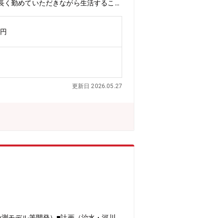
長く勤めていただきながら生活すること
ています。技術を磨いて成長することが
サルティングを展開しています。借入金
万円
による倒産のリスクが皆無です。◇信頼
公社）全国上下水道コンサルタント協会
は、平成29年5月に一般社団法人香川県上
として、地域貢献に努めるとともに地元
更新日 2026.05.27
予測モデル等開発）■計画（治水・河川