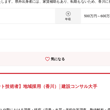
たします。県外出身者には、家賃補助もあり、転勤もないため、香川に
は勉強会や資格取得支援など、さらなるスキルアップできる環境が整っ
安定した経営昭和39年創立後から一貫して、地域に根差した水道コン
500万円～600
。仕事の95％以上が公共事業で民間の割合が少ないため、債権未回収
年収
水道事業に携わり、顧客からの多くの信頼を獲得しています。また、（
22.3）を務めるなど、協会からも信頼されている企業です。地元香川県で
15社（令和7年5月現在）の協会の会長として、地元コンサルタント
ただけるよう要望活動等、尽力しています。
気になる
ント技術者】地域採用（香川）│建設コンサル大手
ント分野における調査・研究（流量・水質・老朽化等調査、数値解析・