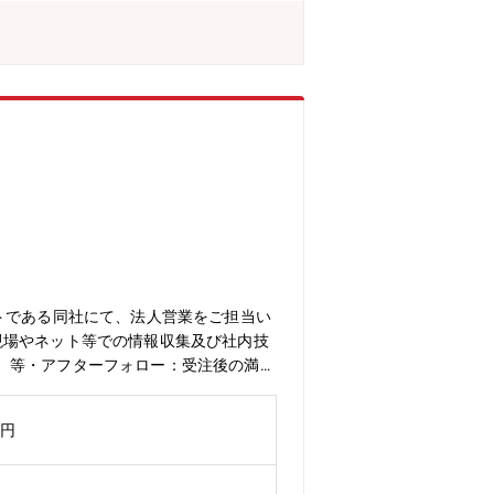
トである同社にて、法人営業をご担当い
現場やネット等での情報収集及び社内技
 等・アフターフォロー：受注後の満足
収集し、社内管理システムへの入力・管
たします。■入社後の流れ：入社後1年
万円
れており、1年以上にわたり基本的な研
ていただけます。PCが20時で自動的
かりとっていただくことができ、ワーク