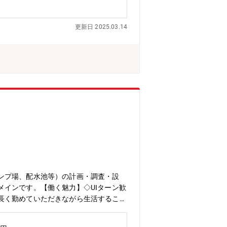
る増員募集！大規模な案件に携わる事で
社長自ら働き方改革を進めており、業務
更新日 2025.03.14
■ICT化や技術開発にも積極的な企業
ンプ場、配水池等）の計画・調査・設
インです。【働く魅力】◇UIターン歓
長く勤めていただきながら生活すること
ています。技術を磨いて成長することが
サルティングを展開しています。借入金