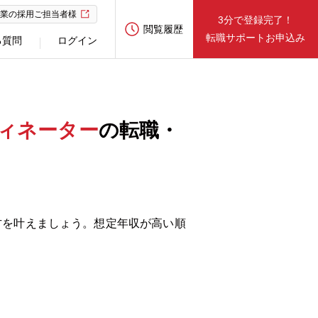
業の採用ご担当者様
3分で登録完了！
閲覧履歴
転職サポートお申込み
る質問
ログイン
ィネーター
の転職・
方を叶えましょう。想定年収が高い順