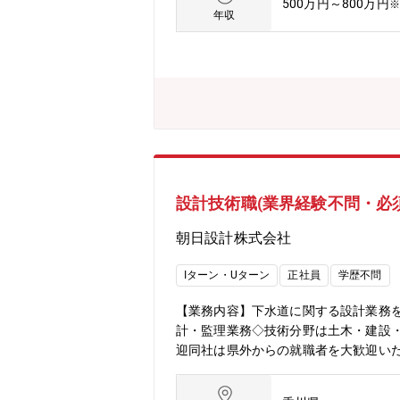
500万円～800万円
※
す。・本社にて各支店の業務統括に携
年収
ご自身のスキルを磨く事のできる環境で
サポート職を設置するなど、残業時間を
です。今後様々なビジネス展開の可能
設計技術職(業界経験不問・必
朝日設計株式会社
Iターン・Uターン
正社員
学歴不問
【業務内容】下水道に関する設計業務
計・監理業務◇技術分野は土木・建設・
迎同社は県外からの就職者を大歓迎い
が可能です。◇スキルを磨ける社内で
できる環境です。【同社について】◇