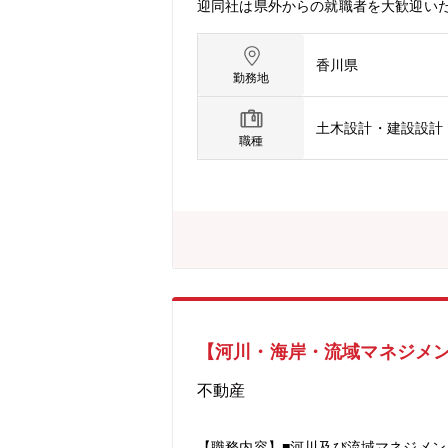
迎同社は県外からの就職者を大歓迎い
が可能です。◇スキルを磨ける社内で
できる環境です。【同社について】◇
香川県
もなく無借金経営の安定した会社です
勤務地
されている企業創業以来、地域密着の
中四国支部の支部長（2016.4～20
土木設計・建設設計
下水道測量設計業協会を設立し、会員数
職種
コンサルタントを積極的に活用してい
【河川・海岸・流域マネジメ
不動産
【職務内容】■河川及び流域マネジメ