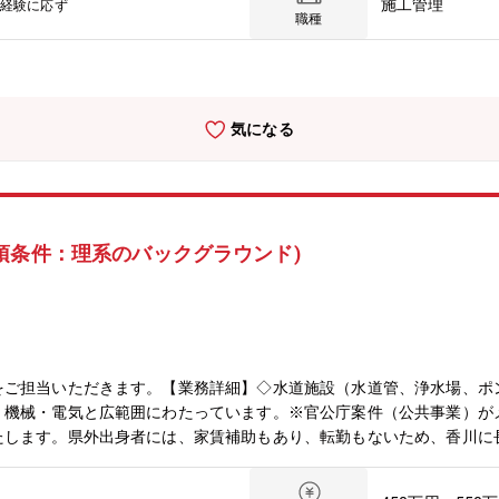
施工管理
経験に応ず
わる道もあります。【魅力ポイント】■国内の土木工事の受注増加によ
職種
す。■残業時間は外勤の方が約35H、内勤の方が約２０Hと、同社の
減らしながら、業務もしっかりと完了させられる体制を整えています。
性がある優良企業です。
気になる
須条件：理系のバックグラウンド)
をご担当いただきます。【業務詳細】◇水道施設（水道管、浄水場、ポ
機械・電気と広範囲にわたっています。※官公庁案件（公共事業）がメ
たします。県外出身者には、家賃補助もあり、転勤もないため、香川に
は勉強会や資格取得支援など、さらなるスキルアップできる環境が整っ
安定した経営昭和39年創立後から一貫して、地域に根差した水道コン