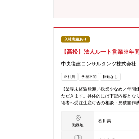
入社実績あり
【高松】法人ルート営業※年間休
中央復建コンサルタンツ株式会社
正社員
学歴不問
転勤なし
【業界未経験歓迎／残業少なめ／年間休
ただきます。具体的には下記内容とな
術者へ受注生産可否の相談・見積書作
度調査、業務成績確認 等■業務概要：
理や、社内各技術グループの方々と連
香川県
を目安に上司・先輩社員によるOJTを
勤務地
修から受けられるので業界未経験でも安
にシャットダウンされるなど、会社全体