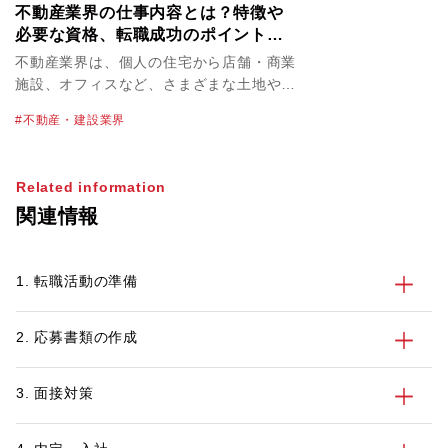
不動産業界の仕事内容とは？特徴や
必要な資格、転職成功のポイントを
解説！
不動産業界は、個人の住宅から店舗・商業
施設、オフィスなど、さまざまな土地や建
物を取り扱っています。不動産業界の物件
不動産・建設業界
単価は高く、必然的に大きな案件を扱うこ
とにもなるため、やりがいや達成感を感じ
やすいのが特徴のひとつです。なかには転
Related information
職で不動産業界を目指すにあたって、仕事
関連情報
内容や必要なスキルを正しく知っておきた
いという方も多いかもしれません。 この
記事では、不動産業界を目指す方に向け
1. 転職活動の準備
て、業界の特徴や主な仕事内容、不動産業
界で働くメリット・デメリット、活かせる
資格とスキル、転職活動のポイントを紹介
2. 応募書類の作成
します。
3. 面接対策