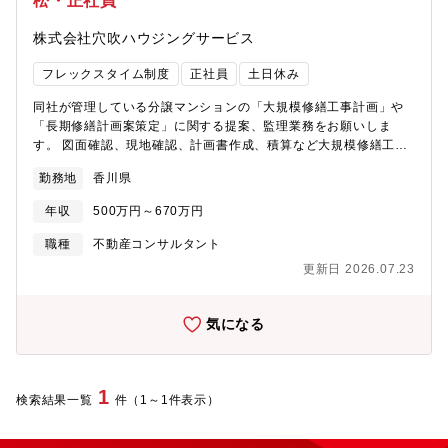
松・正社員
株式会社穴吹ハウジングサービス
フレックスタイム制度
正社員
土日休み
同社が管理している分譲マンションの「大規模修繕工事計画」や
「長期修繕計画案策定」に関する提案、監理業務をお願いしま
す。 図面確認、現地確認、計画書作成、積算など大規模修繕工事
受注に関わる業務全般を担当していただきます。■西日本を中心に
勤務地
香川県
数多くの分譲マンションの管理業務を受託しており、各マンショ
ンの担当者（フロント）と連携しながら、分譲マンションにお住
年収
500万円～670万円
まいのお客様（管理組合）の要望や経過年数に応じた修繕計画を
立案します。■現地調査、建物の劣化診断実際に該当物件に行き、
職種
不動産コンサルタント
外壁や屋上などの劣化具合を確認。写真撮影を行い、資料を作成
更新日 2026.07.23
します。 ※近県へ出張することもありますが、慣れるまでは先
輩社員が同行します。■管理組合の理事会・総会にマンション管理
担当者と同席し、工事内容の説明を行います。■受注後は、当社グ
気になる
ループの建設会社と協力体制を築き、施主側の立場で契約までの
サポートを行います。【働きやすい環境を目指しています】・フ
レックスタイム制で、社員それぞれのライフスタイルに合った柔
軟な勤務時間帯を選択出来ます。・業務システムが19時にシャッ
1
検索結果一覧
件（1～1件表示）
トダウンするため、ほとんどの社員はその時間までに退社してい
ます。・入退室時のチェックシステムに加えてPCログの確認もし