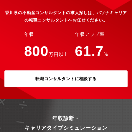
ているため、過度な残業やサービス残業が発生しないよう労務管
理に気を配っています。・転勤について：ブロック制度（会社指
定の十数エリアから、転勤範囲を選べる）を採用。 異動が発生
香川県の不動産コンサルタントの求人探しは、パソナキャリア
する場合は本人の希望や家庭事情等を事前に確認しています。転
の転職コンサルタントへお任せください。
居を伴う異動が発生する場合は、各種手当あり。【募集部門】分
譲マンションの大規模修繕に関する提案・コンサル業務【募集の
背景】「わたしたちは“しあわせ『感』理”を実現します」という企
年収
年収アップ率
業理念のもと、お客様の資産であるマンションの価値の維持・向
上に注力してきました。 これまで500棟を超える大規模修繕工事
800
61.7
の施工実績ありますが、工事を担うグループの建設会社と共に自
万円以上
%
社で監理できる体制をさらに強化していくため、専門知識を持っ
た経験者の増員を目指しています。
転職コンサルタントに相談する
年収診断・
キャリアタイプシミュレーション