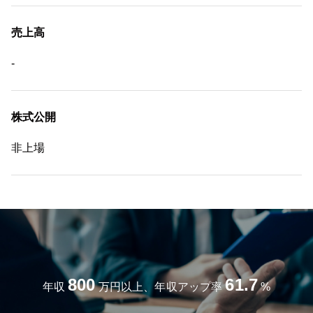
売上高
-
株式公開
非上場
800
61.7
年収
万円以上、年収アップ率
%