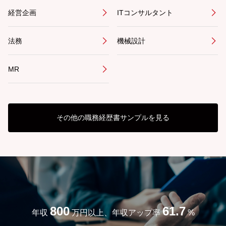
経営企画
ITコンサルタント
法務
機械設計
MR
その他の職務経歴書サンプルを見る
800
61.7
年収
万円以上、年収アップ率
%