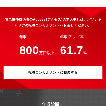
ー、センサーや、半導体、無線技術などのエレクトロニクス技術
を組み合わせ、常識を超えた「違い」で新しい価値を創造する、
世界に一つしかない「※相合」精密部品メーカーです。2025年3
月期は12期連続で過去最高を更新し、売上高は約1.5兆円、営業利
益945億円となりました。「※相合」とは：総合ではなく、相い合
電気主任技術者のAccess(アクセス)の求人探しは、パソナキ
わせることを意味する造語。 当社グループのあらゆるリソースを
ャリアの転職コンサルタントへお任せください。
掛け合わせ、 相乗効果により新たな価値を創造する。◆当社の成
長戦略について当社の成長戦略を推し進めるキードライバーにな
るのは、「相合活動」。多様なバックグラウンド・ 情熱を持つ10
年収
年収アップ率
万人の人材が、 技術、事業を相い合わせ、 価値を最大化しま
す。・戦略（１）：オーガニック成長×M＆A成長～当社は1951年
800
61.7
7月、日本で初めてのミニチュアベアリング専業メーカーとして誕
万円以上
%
生。創業以来58社（2024年8月末現在）との経営統合を経て、ボ
ールベアリングからモーター、センサー、アクセス製品、 半導体
に至るまで、コア事業の8本槍製品を中心に、シナジーある会社の
統合を続け、世界でも類をみないユニークな事業ポートフォリオ
転職コンサルタントに相談する
を持つ「相合」精密部品メーカーへと成長しました。オーガニッ
ク成長に加え、重要な成長ドライバーとして、より営業利益率や
投資効率の高いM&A案件に集中し、積極的にM&Aに取り組んでい
ます。・戦略（２）：社会的課題解決製品の開発と部品供給現代
社会は少子高齢化、医療問題、ロボティクス、エネルギー問題な
ど様々な課題を抱えています。その社会的課題の解決を貢献す
る、電動化・自動化・超高速通信・センシング（制御）といった
年収診断・
キーとなる新技術やそれを満たす製品・部品が必要とされます