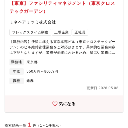
【東京】ファシリティマネジメント（東京クロス
テックガーデン）
ミネベアミツミ株式会社
フレックスタイム制度
上場企業
正社員
【職務内容】汐留に構える東京本部ビル（東京クロステックガー
デン）のビル維持管理業務をご対応頂きます。具体的な業務内容
は下記となりますが、業務が多岐にわたるため、幅広い業務にご
興味が有る方にご活躍いただけるフィールドになります。■東京ク
勤務地
東京都
ロステックガーデンのビル維持管理業務・ビル管理業務（設備管
理・工事管理 等）・建物・設備に関する投資修繕計画・防災業
年収
550万円～800万円
務（BCP策定）・経営層に向けた提案や予算策定・その他総務業
務 等※今回の配属部署は総務部となります。将来的には、
職種
総務
国内外にあるミネベアミツミグループ生産拠点の施設投資につい
更新日 2026.05.08
て、仕様、コストの妥当性および協力会社選定等にも携わってい
ただく可能性がございます。その他、自ら課題を見つけ積極的に
改善提案をいただくこと期待しております。【組織構成】人事総
気になる
務部門 総務部 4名【働き方】残業：10時間/月程、土日出勤の
可能性もあります。【会社の特徴】◆ミネベアミツミとは～コア
事業「8本槍」を核とした、世界に一つしかない「相合」精密部品
メーカー～ベアリングに代表される超精密加工技術から、モータ
1
検索結果一覧
件（1～1件表示）