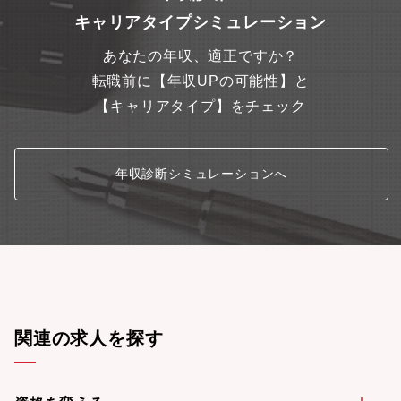
が、そのソリューション製品に必ず使われる部品が「8本槍製品」
キャリアタイプシミュレーション
であり、当社は、今後ニーズが高まる可能性を秘めている製品を
揃えております。【オフィスについて】2023年3月にミネベアミ
あなたの年収、適正ですか？
ツミ東京本部を汐留エリアに移転しました。27階建ての自社ビル
「東京クロステックガーデン」を構え、これまで以上に新たな技
転職前に【年収UPの可能性】と
術の創出が叶う環境を整備いたしました。社内外との技術交流や
【キャリアタイプ】をチェック
共同開発を活性化させるための協創フロアや、幅広い年代の方々
に当社の技術・製品を楽しくリアルに見学いただくことができる
ショールーム（クロステック ミュージアム）を備えています。
年収診断シミュレーションへ
関連の求人を探す