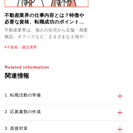
不動産業界の仕事内容とは？特徴や
必要な資格、転職成功のポイントを
解説！
不動産業界は、個人の住宅から店舗・商業
施設、オフィスなど、さまざまな土地や建
物を取り扱っています。不動産業界の物件
不動産・建設業界
単価は高く、必然的に大きな案件を扱うこ
とにもなるため、やりがいや達成感を感じ
やすいのが特徴のひとつです。なかには転
Related information
職で不動産業界を目指すにあたって、仕事
関連情報
内容や必要なスキルを正しく知っておきた
いという方も多いかもしれません。 この
記事では、不動産業界を目指す方に向け
1. 転職活動の準備
て、業界の特徴や主な仕事内容、不動産業
界で働くメリット・デメリット、活かせる
資格とスキル、転職活動のポイントを紹介
2. 応募書類の作成
します。
3. 面接対策