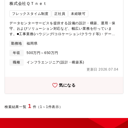
株式会社ＱＴｎｅｔ
フレックスタイム制度
正社員
未経験可
データセンターサービスを提供する設備の設計・構築、運用・保
守、およびソリューション対応など、幅広い業務を行っていま
す。■工事業務(ハウジング/コロケーション/クラウド等)・データ
センター設備の設計、構築 - 空調、電源、ラック構築 などの付
勤務地
福岡県
帯設備 - 外線の引込受入、構内配線 などのケーブル設備 - イン
ターネット接続、監視設備 などのL3、L4設備 等々・サービス(ラ
年収
500万円～650万円
ック)利用の準備 - 電源ケーブル、通信ケーブルの配線 - お客さ
ま利用のインターネットやクラウドの設定 - クラウド、アプリケ
職種
インフラエンジニア(設計・構築系)
ーションサービスなどの設計、構築 等々■運用・保守業務(ハウジ
更新日 2026.07.04
ング/コロケーション/クラウド等)・データセンターの運用業務
※ - 受付や監視、運用代行 等々※業務委託しているため、管理
業務が主・データセンター設備の保守業務 - 障害対応や定期メン
気になる
テナンス対応 等々・お客さま設備の構築・保守代行 - 機器の構
築・保守(設置・配線・OSインストール) 等々
1
検索結果一覧
件（1～1件表示）