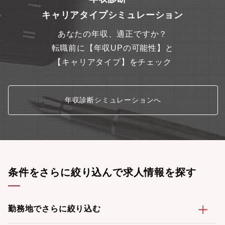
ビス提供を通じて、セキュリティの知見や経験を深めることがで
キャリアタイプシミュレーション
きます■OTセキュリティに関してワンストップで解決を図り、セ
キュリティの分野から社会課題を解決していくことができます
あなたの年収、適正ですか？
【働き方】・残業時間 ：月平均20時間/繁忙期30時間・出張：有
(2～3回/月)・リモートワーク：有（週3日程度利用可能）・新事
転職前に【年収UPの可能性】と
業創出を目的とした組織のため、スタートアップのように個人の
【キャリアタイプ】をチェック
意思や主体性を尊重した柔軟な働き方を推進しています・オフィ
スはフリーアドレス制を採用し、在宅勤務とのハイブリッドワー
クを実施。場所にとらわれない働き方を実現するため、各種ITツ
ールの導入も積極的に進めています
年収診断シミュレーションへ
条件をさらに絞り込んで求人情報を探す
勤務地でさらに絞り込む