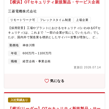
1.pdf・説明会資料：米国Nozomi Networks社の完全子会社化に
【横浜】OTセキュリティ新規製品・サービス企画
安全保障や宇宙開発に大きく貢献して参りました。■国内に7社の
ついて- OTセキュリティを含むSerendie?関連事業の拡大 -
みしかない「プライム企業（防衛省と直接取引を行う企業）」の
https://www.mitsubishielectric.co.jp/ja/pr/2025/pdf/0909-
三菱電機株式会社
一員として、防衛費予算の拡大を背景に更なる事業拡大が期待さ
2.pdf・説明会内容(動画配信)https://www.youtube.com/watch?
れております。■安全保障における社会情勢の影響から国家GDPの
v=XR5RUfM4EFM・質疑応答要旨（報道機関／機関投資家・アナ
リモートワーク可
フレックスタイム制度
上場企業
予算拡大により、大きく市場の成長が見込まれる事業です。※今
リスト）
後15年で約3倍の市場拡大が見込まれています。■防衛省からの大
https://www.mitsubishielectric.co.jp/ja/pr/2025/pdf/0909-
【採用背景】工場やプラントにおけるセキュリティ(いわゆるOTセ
口案件増加に伴い、鎌倉製作所での売上高は前年度比107％の1兆
3.pdf【業務内容】・製造業を中心に、幅広い業界の顧客に対して
キュリティ)は、これまで「一部の企業が気にしていたもの」でし
366億円と堅実な成長を遂げています。■平均年収869万円(2025
OTセキュリティソリューションのサービス提供を業務 - OTセキ
たが、国内外で製造業を標的としたサイバー攻撃が増加し、どの
年3月期 有価証券報告書より)■平均勤続年数16.3年(2025年3月期
ュリティ対策導入（ネットワーク可視化/異常検知、セキュアリモ
顧客にとっても今や対岸の火事ではありません。また、製造業の
有価証券報告書より)■働き方◎・リモートワークやフレックスも
勤務地
神奈川県
ートアクセス、他） - OTセキュリティアセスメント 他 ※顧
IoTの利活用/DXの取り組み加速により、OTセキュリティは「スマ
活用可能・平均有給休暇取得日数は17.3日(組合員平均)・離職率
客のOT環境（制御システム・ネットワーク構成など）を理解し、
ートファクトリーソリューション提供にあたっての必須要素」に
3.4%(2024年度実績)・全社月平均残業時間22.9h(2024年度実
年収
600万円～1100万円
技術的観点から提案内容を組み立てる役割を担います・新規顧客
なりつつあります。このような背景のもと、当社は、デジタル化
績)■福利厚生充実・社宅・家賃補助/寮（独身・単身赴任）/引越代
開拓やパートナー企業との連携を通じて案件を創出し、継続的な
やDXの推進を支援するスマートファクトリーソリューションを提
職種
経営企画・事業企画
支給など ※諸条件あり
リレーション構築を推進する業務【キャリアパス】・ご希望や適
供するOnly One Supplierの使命として、その必須要素であるセ
更新日 2026.07.14
性により、企画いただいた新規セキュリティ製品・サービスの提
キュリティソリューションをワンストップで提供しています。ま
案・販売や導入支援を進めていく以外にも、セキュリティコンサ
た、2025年9月には、グローバルトップクラスのOTセキュリティ
ルティング領域の知識・経験を深めていくことや海外でのセキュ
ソリューションプロバイダであるNozomi Networks社の完全子会
気になる
リティ事業立ち上げ、お客様ＤＸ支援など、多角的なキャリアス
社化を発表し、OTセキュリティ事業の強化を図っているところで
テップがあります。【配属先/組織のミッション】【働き方】■残
す。このようななか、顧客課題に応える新規製品・サービスの企
業時間：月平均20時間/繁忙期30時間■出張：有(2～3回/月)■リモ
画業務に携わっていただく人材を募集するに至りました。■OTセ
ートワーク：有（週3日程度利用可能）・2023年4月に立ち上がっ
キュリティ（Operational Technology Security）とは：工場や発
入社実績あり
たばかりの新しい組織ですので、スタートアップ企業のように、
電所などの物理的な設備やプロセスを制御・監視するシステム
個人の意思を尊重した柔軟な働き方、考え方を目指しています・
（OTシステム）をサイバー攻撃や技術的障害から守るためのセキ
【横浜/リーダー】OTセキュリティ新規製品・サー