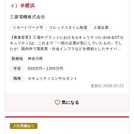
画の作成やユーザとの調整・製品の輸出管理に関する業務・ソフ
ィ）＠横浜
トウェアのリリース以降の社内試験、現地試験、ユーザへの導入
教育、リリース後の運用サポート ●使用言語、環境、ツール、資
三菱電機株式会社
格等・業務で使用する言語：日本語及び英語・プロジェクト管理
ツール：Redmine・システムで使用する計算機のOS：Linux及び
リモートワーク可
フレックスタイム制度
上場企業
Windows【組織構成】 防衛・宇宙システム事業本部 ー 統合情報
システム部 ー 情報システム第五課■組織のミッション海外向けの
【募集背景】工場やプラントにおけるセキュリティ(いわゆるOTセ
情報システムのプロジェクト部門として、プロジェクトマネジメ
キュリティ)は、これまで「一部の企業が気にしていたもの」でし
ントだけでなく、システムの上流設計からシステム導入後の運用
たが、国内外で製造業・社会インフラなどを標的としたサイバー
サポートまで、システムのライフサイクル全体に関与します。シ
攻撃が増加し、どの顧客にとっても今や対岸の火事ではありませ
ステムの改善事業や新規事業の提案、事業化の活動も行います。
勤務地
神奈川県
ん。また、IoTの利活用/DXの取り組み加速により、OTセキュリテ
【働き方】■残業時間：20～30時間/月、繁忙期は40時間/月■フレ
ィは「スマート化ソリューション提供にあたっての必須要素」に
ックス制度：あり■リモート制度：あり（週に1～2日程度）■転
年収
600万円～1200万円
なりつつあります。このような背景のもと、当社は、デジタル化
勤：ほぼなし■出張：海外（1週間程度）※給与条件イメージ※担
やDXの推進を支援するOnly One Supplierの使命として、その必
職種
セキュリティコンサルタント
当者クラス：想定年収500～800万 月収28万～次期リーダーク
須要素であるセキュリティソリューションをワンストップで提供
ラス：想定年収800～1100万 月収48万～高度技術者クラス：想
更新日 2026.07.21
しています。また、2026年1月には、グローバルトップクラスの
定年収1000万～ 月収56万～ 【キャリア】社内関連部門を取り
OTセキュリティソリューションプロバイダであるNozomi
まとめてプロジェクトを推進する立場で種々の業務に従事するこ
Networks社の完全子会社化を発表し、OTセキュリティ事業の強
気になる
とができます。最初は限られた担当範囲で業務の流れや社内手続
化を図っているところです。こうした事業拡大の流れを受け、OT
き等を理解いただき、段階的により広い範囲を担当していただき
セキュリティ事業の成長をさらに加速させるためにソリューショ
ます。また、将来には管理職として事業企画、経営管理等のより
ン提供人員の増強を進めることとなりました。【参考】・米国
高度な役割を担っていただくことも期待しています。＜三菱電
Nozomi Networks, Inc.の完全子会社化に関するお知らせ
機・鎌倉製作所について＞■防衛システム、宇宙システムのリーデ
入社実績あり
https://www.mitsubishielectric.co.jp/ja/pr/2025/pdf/0909-
ィングカンパニーとして、数多くの製品を開発・生産し、国内の