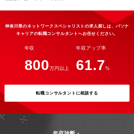
電所などの物理的な設備やプロセスを制御・監視するシステム
キュリティという比較的新しい市場において、国内外の顧客に自
（OTシステム）をサイバー攻撃や技術的障害から守るためのセキ
ら企画したソリューションを提案できます■国内外のセキュリティ
ュリティ対策です。三菱電機社OTセキュリティ URL：
ベンダとの協業を主導できます■スタートアップを含むセキュリテ
https://www.mitsubishielectric.co.jp/fa/solutions/competencies/ot-
ィベンダや当社研究所を通じて最新の技術に触れることができま
security/index.html【業務内容】OTセキュリティに関する新規製
神奈川県のネットワークスペシャリストの求人探しは、パソナ
す■具体的なサービス提供を通じて、セキュリティの知見や経験を
品・サービスの企画に伴う、以下のような業務を担当していただ
深めることができます■OTセキュリティに関してワンストップで
キャリアの転職コンサルタントへお任せください。
きます。・市場調査／競合分析(OTセキュリティおよびSaaS領域)
解決を図り、セキュリティの分野から社会課題を解決していくこ
と顧客インサイト収集・ビジネスケース(収益モデル、価格戦略、
とができます【働き方】・残業時間 ：月平均20時間/繁忙期30時
KPI)作成・製品・サービスビジョンとロードマップの策定(海外展
年収
年収アップ率
間・出張：有(2～3回/月)・リモートワーク：有（週3日程度利用
開戦略含む)・顧客ユースケース検討・MVPの作成および顧客検証
可能）・新事業創出を目的とした組織のため、スタートアップの
（プロダクトマネージャー、UX/プロダクトデザイナー、ソリュー
800
61.7
ように個人の意思や主体性を尊重した柔軟な働き方を推進してい
ションアーキテクト等の各役割のうち、ご本人の希望と適正に応
ます・オフィスはフリーアドレス制を採用し、在宅勤務とのハイ
万円以上
%
じて業務を担当いただきます。）【キャリアステップ/期待役割】
ブリッドワークを実施。場所にとらわれない働き方を実現するた
ご本人の希望や適性により、企画いただいた新規セキュリティ製
め、各種ITツールの導入も積極的に進めています
品・サービスの提案・販売や導入支援を進めていく以外にも、セ
キュリティコンサルティング領域の知識・経験を深めていくこと
転職コンサルタントに相談する
や海外でのセキュリティ事業立ち上げなど、多角的なキャリアス
テップがあります。【業務のやりがい】■2023年4月に立ち上がっ
たばかりの新しい組織ですので、初期メンバーとして新規サービ
スの企画にチャレンジすることができます■OTセキュリティとい
う比較的新しい市場において、国内外の顧客に自ら企画したソリ
ューションを提案できます■国内外のセキュリティベンダとの協業
を主導できます■スタートアップを含むセキュリティベンダや当社
年収診断・
研究所を通じて最新の技術に触れることができます■具体的なサー