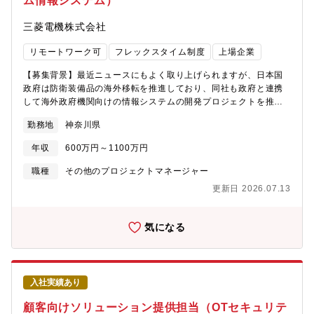
ム情報システム）
三菱電機株式会社
リモートワーク可
フレックスタイム制度
上場企業
【募集背景】最近ニュースにもよく取り上げられますが、日本国
政府は防衛装備品の海外移転を推進しており、同社も政府と連携
して海外政府機関向けの情報システムの開発プロジェクトを推進
しています。当社が保有するリアルタイム情報処理技術を活用し
勤務地
神奈川県
た情報システムの開発の中核を担い、国際的なプロジェクトを一
緒に推進していただけるシステムエンジニアを募集いたします。
年収
600万円～1100万円
【ミッション】海外政府機関向け情報システム開発プロジェクト
において、システムエンジニアとして上流工程からプロジェクト
職種
その他のプロジェクトマネージャー
推進まで幅広く担っていただきます。具体的には、ユーザー要求
更新日 2026.07.13
を踏まえたシステム設計・ソフトウェア設計、試験計画の策定、
社内関連部門と連携したプロジェクトマネジメントを通じて、シ
ステムの確実な導入・運用開始を実現することがミッションで
気になる
す。~補足~・方針設計以降の業務は別組織であるソフトウェア技
術部門の所掌となります。当ポジションではプロジェクト部門と
して社内関連部門と連携して進捗管理、変更管理等を継続的に実
施いただきます。 【具体的には】・ユーザからのヒアリング等に
入社実績あり
よる要件定義・システム設計・ソフトウェア技術部門と連携して
ソフトウェア方式設計・システムのリリースに向けた現地作業計
顧客向けソリューション提供担当（OTセキュリテ