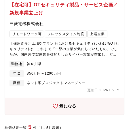
（OTシステム）をサイバー攻撃や技術的障害から守るためのセキ
【在宅可】OTセキュリティ製品・サービス企画／
たソリューションを提案できます■国内外のセキュリティベンダと
ュリティ対策です。【参考】・米国 Nozomi Networks, Inc.の完
の協業を主導できます■スタートアップを含むセキュリティベンダ
新規事業立上げ
全子会社化に関するお知らせ
や当社研究所を通じて最新の技術に触れることができます■具体的
https://www.mitsubishielectric.co.jp/ja/pr/2025/pdf/0909-
なサービス提供を通じて、セキュリティの知見や経験を深めるこ
三菱電機株式会社
1.pdf・説明会資料：米国Nozomi Networks社の完全子会社化に
とができます■OTセキュリティに関してワンストップで解決を図
ついて- OTセキュリティを含むSerendie?関連事業の拡大 -
り、セキュリティの分野から社会課題を解決していくことができ
リモートワーク可
フレックスタイム制度
上場企業
https://www.mitsubishielectric.co.jp/ja/pr/2025/pdf/0909-
ます【働き方】・残業時間 ：月平均20時間/繁忙期30時間・出
2.pdf・説明会内容(動画配信)https://www.youtube.com/watch?
張：有(2～3回/月)・リモートワーク：有（週3日程度利用可
【採用背景】工場やプラントにおけるセキュリティ(いわゆるOTセ
v=XR5RUfM4EFM【業務内容】OTセキュリティに関する新規製
能）・新事業創出を目的とした組織のため、スタートアップのよ
キュリティ)は、これまで「一部の企業が気にしていたもの」でし
品・サービスの企画に伴う、以下のような業務を主体的にリード
うに個人の意思や主体性を尊重した柔軟な働き方を推進していま
たが、国内外で製造業を標的としたサイバー攻撃が増加し、どの
していただきます。・市場調査／競合分析(OTセキュリティおよび
す・オフィスはフリーアドレス制を採用し、在宅勤務とのハイブ
顧客にとっても今や対岸の火事ではありません。また、製造業の
SaaS領域)と顧客インサイト収集・ビジネスケース(収益モデル、
勤務地
神奈川県
リッドワークを実施。場所にとらわれない働き方を実現するた
IoTの利活用/DXの取り組み加速により、OTセキュリティは「スマ
価格戦略、KPI)作成・製品・サービスビジョンとロードマップの
め、各種ITツールの導入も積極的に進めています
ートファクトリーソリューション提供にあたっての必須要素」に
策定(海外展開戦略含む)・顧客ユースケース検討・MVPの作成お
年収
850万円～1200万円
なりつつあります。このような背景のもと、当社は、デジタル化
よび顧客検証（プロダクトマネージャー、UX/プロダクトデザイナ
やDXの推進を支援するスマートファクトリーソリューションを提
職種
ネット系プロジェクトマネージャー
ー、ソリューションアーキテクト等の各役割のうち、ご本人の希
供するOnly One Supplierの使命として、その必須要素であるセ
望と適正に応じて業務を担当いただきます。）【キャリアステッ
更新日 2026.05.15
キュリティソリューションをワンストップで提供しています。ま
プ/期待役割】・ご本人の希望や適性により、企画いただいた新規
た、2025年9月には、グローバルトップクラスのOTセキュリティ
セキュリティ製品・サービスの提案・販売や導入支援を進めてい
ソリューションプロバイダであるNozomi Networks社の完全子会
気になる
く以外にも、セキュリティコンサルティング領域の知識・経験を
社化を発表し、OTセキュリティ事業の強化を図っているところで
深めていくことや海外でのセキュリティ事業立ち上げなど、多角
す。このようななか、顧客課題に応える新規製品・サービスの企
的なキャリアステップがあります。【業務のやりがい】■2023年4
画業務に携わっていただく人材を募集するに至りました。■OTセ
月に立ち上がったばかりの新しい組織ですので、初期メンバーと
キュリティ（Operational Technology Security）とは：工場や発
5
検索結果一覧
件（1～5件表示）
して新規サービスの企画にチャレンジすることができます■OTセ