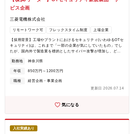
オフィスではフリーアドレスを導入し、在宅勤務と併用していま
ュリティ対策です。【参考】・米国 Nozomi Networks, Inc.の完
ビス企画
す。また、場所にとらわれない働き方を目指し、各種ITツールの
全子会社化に関するお知らせ
導入を推進しています【業務の魅力】・2023年4月に立ち上がっ
https://www.mitsubishielectric.co.jp/ja/pr/2025/pdf/0909-
三菱電機株式会社
たばかりの新しい組織ですので、初期メンバーとして新規サービ
1.pdf・説明会資料：米国Nozomi Networks社の完全子会社化に
スの企画にチャレンジすることができます・OTセキュリティとい
ついて- OTセキュリティを含むSerendie?関連事業の拡大 -
リモートワーク可
フレックスタイム制度
上場企業
う比較的新しい市場において、国内外の顧客に自ら企画したソリ
https://www.mitsubishielectric.co.jp/ja/pr/2025/pdf/0909-
ューションを提案できます・国内外のセキュリティベンダとの協
2.pdf・説明会内容(動画配信)https://www.youtube.com/watch?
【採用背景】工場やプラントにおけるセキュリティ(いわゆるOTセ
業を主導できます・スタートアップを含むセキュリティベンダや
v=XR5RUfM4EFM【業務内容】OTセキュリティに関する新規製
キュリティ)は、これまで「一部の企業が気にしていたもの」でし
当社研究所を通じて最新の技術に触れることができます・具体的
品・サービスの企画に伴う、以下のような業務をご担当いただき
たが、国内外で製造業を標的としたサイバー攻撃が増加し、どの
なサービス提供を通じて、セキュリティの知見や経験を深めるこ
ます。・市場調査／競合分析(OTセキュリティおよびSaaS領域)と
顧客にとっても今や対岸の火事ではありません。また、製造業の
とができます・OTセキュリティに関してワンストップで解決を図
顧客インサイト収集・ビジネスケース(収益モデル、価格戦略、
勤務地
神奈川県
IoTの利活用/DXの取り組み加速により、OTセキュリティは「スマ
り、セキュリティの分野から社会課題を解決していくことができ
KPI)作成・製品・サービスビジョンとロードマップの策定(海外展
ートファクトリーソリューション提供にあたっての必須要素」に
ます
開戦略含む)・顧客ユースケース検討・MVPの作成および顧客検証
年収
850万円～1200万円
なりつつあります。このような背景のもと、当社は、デジタル化
（プロダクトマネージャー、UX/プロダクトデザイナー、ソリュー
やDXの推進を支援するスマートファクトリーソリューションを提
職種
経営企画・事業企画
ションアーキテクト等の各役割のうち、ご本人の希望と適正に応
供するOnly One Supplierの使命として、その必須要素であるセ
じて業務を担当いただきます。）【キャリアステップ/期待役
更新日 2026.07.14
キュリティソリューションをワンストップで提供しています。ま
割】・ご本人の希望や適性により、企画いただいた新規セキュリ
た、2025年9月には、グローバルトップクラスのOTセキュリティ
ティ製品・サービスの提案・販売や導入支援を進めていく以外に
ソリューションプロバイダであるNozomi Networks社の完全子会
気になる
も、セキュリティコンサルティング領域の知識・経験を深めてい
社化を発表し、OTセキュリティ事業の強化を図っているところで
くことや海外でのセキュリティ事業立ち上げなど、多角的なキャ
す。このようななか、顧客課題に応える新規製品・サービスの企
リアステップがあります。【業務のやりがい】■2023年4月に立ち
画業務に携わっていただく人材を募集するに至りました。■OTセ
上がったばかりの新しい組織ですので、初期メンバーとして新規
キュリティ（Operational Technology Security）とは：工場や発
サービスの企画にチャレンジすることができます■OTセキュリテ
入社実績あり
電所などの物理的な設備やプロセスを制御・監視するシステム
ィという比較的新しい市場において、国内外の顧客に自ら企画し