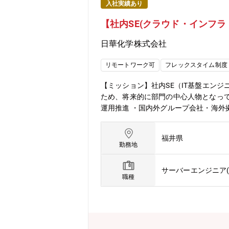
入社実績あり
【社内SE(クラウド・インフラ
日華化学株式会社
リモートワーク可
フレックスタイム制度
【ミッション】社内SE（IT基盤エン
ため、将来的に部門の中心人物となって
運用推進 ・国内外グループ会社・海外
視化・統制 ・各国の法令・規制（GD
者・国内外ベンダーとの折衝、グローバル
福井県
ラの設計・構築・運用 ・社内システム基
勤務地
の設計・運用 ・基幹システム・業務シ
のセキュリティポリシー・ガイドライン
サーバーエンジニア(
・ゼロトラストアーキテクチャの設計・推
職種
ーバル拠点含む） ・脆弱性管理、ペネト
度化 ・工場・OT／IoT環境のセキ
教育・訓練（標的型攻撃メール訓練等）の
について】・福井本社以外でのリモート