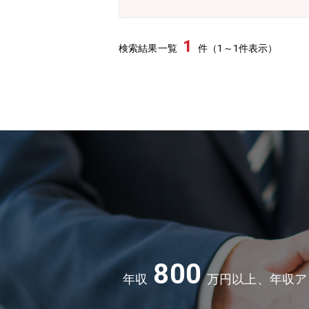
本部 情報戦略部【企業・魅力について】★
ital）を軸としたEHD集中戦略を
加価値製品に注力しています。低収益製
1
検索結果一覧
件（1～1件表示）
じ、革新的な製品とサービスの提供を
を続けています。国内市場でのシェア
業収益基盤の大幅な改善に取り組むほか
製品の生産体制を強化し、さらなる事
800
年収
万円以上、年収ア