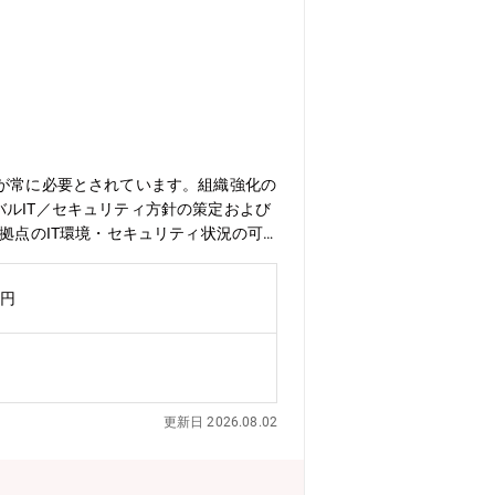
化が常に必要とされています。組織強化の
ルIT／セキュリティ方針の策定および
拠点のIT環境・セキュリティ状況の可
したガバナンス整備 ・海外拠点担当
S／Azureを中心としたクラウドインフ
万円
ークおよびID管理（Entra ID等）
の企画・実装・運用 ・全社・グローバル
ーク等のセキュリティ製品の導入・運用
インシデント対応体制の構築・運用（グロ
、特権ID管理、多要素認証）の運用高
更新日 2026.08.02
ュリティ統制 ・従業員向けセキュリティ
ベンダーマネジメント 【勤務地
の出張があります。【配属先】情報戦略