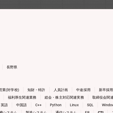
長野県
営業(対学校)
知財・特許
人員計画
中途採用
新卒採
福利厚生関連業務
総会・株主対応関連実務
取締役会関
英語
中国語
C++
Python
Linux
SQL
Windo
療システム
製造システム
通信システム
ER
CTI