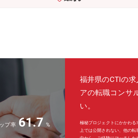
EHD集中戦略で未来を創造（化学品事業）同社は環境（Environment
推進。具体的には、フッ素フリー撥水剤や環境対応型染色助剤、水系ウレタ
品からのシフトを進め、経営資源をEHD領域へ集中的に配分。さらに
目指しています。★ヘアケア分野で国内外に拡大する化粧品事業同社は
拡大と海外展開の加速により、さらなる成長が期待されています。生産
、営業力とデジタルマーケティングの強化も進行中。また、2027年
業成長を目指します。
福井県のCTIの
アの転職コンサ
い。
61.7
極秘プロジェクトにかかわる
ップ率
%
上では公開されない、他の転