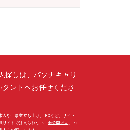
）、健康（Health）、デジタル（Dig
ン、半導体加工用ケミカルといった高付
、中国からの競争力ある素材調達を通
化粧品事業は、ヘアケア剤を中心に成長
キャパシティの拡大や効率化を通じ、事
には福井に新工場が稼働予定で、次世代
求人探しは、パソナキャリ
ルタントへお任せくださ
求人や、事業立ち上げ、IPOなど、サイト
職サイトでは見られない「
非公開求人
」の