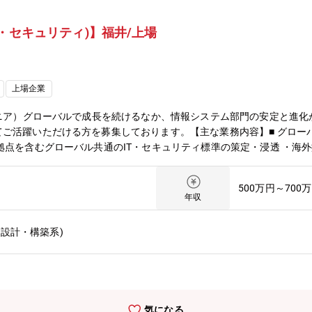
・セキュリティ)】福井/上場
上場企業
ジニア）グローバルで成長を続けるなか、情報システム部門の安定と進
ご活躍いただける方を募集しております。【主な業務内容】■ グローバ
拠点を含むグローバル共通のIT・セキュリティ標準の策定・浸透 ・海外
PR、各国個人情報保護法、データローカライゼーション要件等）に対応
プロジェクトの推進 ■ クラウド／インフラの設計・構築・運用 ・AW
500万円～700
盤（オンプレ／クラウドハイブリッド環境）の安定運用と最適化 ・ネットワ
年収
ステムのインフラ移行・モダナイゼーション ■ 情報セキュリティ全般
の策定・運用 ・エンドポイント（EDR／XDR）、メール、ネットワ
設計・構築系)
進 ・SIEM／SOCを活用したログ監視・脅威検知、CSIRTによる
レーションテスト、セキュリティ監査対応 ・ID／アクセス管理（IAM
ュリティ対策 ・サプライチェーンセキュリティ、委託先・関係会社のセキ
企画・実施 ■ その他 社内インフラ・セキュリティに関する技術選定および
勤務については応相談※この場合、定期的(月1回程度)な福井本社へ
気になる