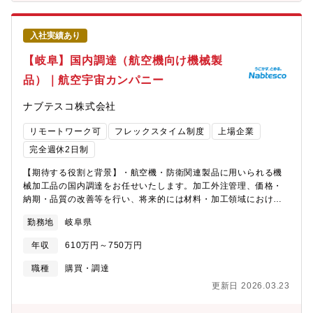
ルサイトの構築等）・新製品向けサプライチェーン構築（国内外
新規調達先調査・評価）・チーム内の課題解決推進、若手メンバ
ーのフォロー・育成※海外サプライヤー・海外グループ会社との
入社実績あり
会議・メールなど英語で対応いただきます【対象顧客と調達部
品】・米国: 民間航空機向け輸入部品【仕事のやりがい・魅力】
【岐阜】国内調達（航空機向け機械製
■〇航空機や防衛装備品に搭載される重要部材の調達を通じて、グ
品）｜航空宇宙カンパニー
ローバルビジネスに携わることが可能です。国内・海外サプライ
ヤーと直接対話し、価格・納期・品質・契約条件といった難易度
ナブテスコ株式会社
の高いテーマに向き合いながら、最適なサプライチェーンを構築
いただけます。■航空宇宙・防衛分野ならではの高い品質・信頼性
リモートワーク可
フレックスタイム制度
上場企業
要求に応えるため、将来の需要見通しや課題を共有し、改善活動
をともに推進することが重要と考えています。自ら築いた信頼関
完全週休2日制
係が、安定供給や競争力強化につながるため、仕事のやりがいを
【期待する役割と背景】・航空機・防衛関連製品に用いられる機
実感できます。【組織構成】航空宇宙カンパニー調達部24名（年
械加工品の国内調達をお任せいたします。加工外注管理、価格・
齢は20～50代）【組織ミッション】同部門では、世界最適調達活
納期・品質の改善等を行い、将来的には材料・加工領域における
動を推進することにより競争力のある納期・価格の調達を実現
調達戦略やサプライチェーン構築をリードする役割を期待してい
し、事業の持続的成長に貢献することをミッションとしていま
勤務地
岐阜県
ます。防衛事業の拡大および民間航空機需要の回復を背景に、航
す。【働き方】残業：約30時間/月出張：3ヶ月に1回程度/年（海
空機器向け部材調達案件が継続的に増加しています。特に近年
外出張含む）休日出勤：なし有給休暇取得率：約80％フレックス
年収
610万円～750万円
は、数量増加に加えてQCD要求の高度化が進み、材料調達・加工
制度：あり（フレックスタイム 5:00-11:00/13:45-22:00、コア
外注を含めた調達難易度が上昇しています。こうした環境下で、
タイム:11:00-13:45)転勤・ローテーション：将来的には可能性あ
職種
購買・調達
既存のやり方に依存せず、サプライヤーや加工工程・設備レベル
り（海外グループ会社含む）【キャリアパス】入社後は、海外調
更新日 2026.03.23
まで踏み込んだ調達・外注管理体制を構築・強化することが急務
達業務を中心に、社内の生産・技術・営業部門と連携しながら、
となっており、加工品調達の中核を担っていただける方を募集し
調達プロセスや製品理解を深めていただきます。その後は、特定