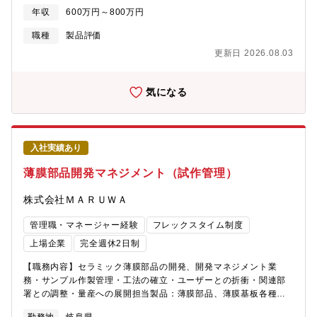
マイクロ波用フィルタ、回路基板として幅広く使用されていま
年収
600万円～800万円
す。材料特性を最大限に生かした製品を開発、製品化に携わるこ
とが可能です。
職種
製品評価
更新日 2026.08.03
気になる
入社実績あり
薄膜部品開発マネジメント（試作管理）
株式会社ＭＡＲＵＷＡ
管理職・マネージャー経験
フレックスタイム制度
上場企業
完全週休2日制
【職務内容】セラミック薄膜部品の開発、開発マネジメント業
務・サンプル作製管理・工法の確立・ユーザーとの折衝・関連部
署との調整・量産への展開担当製品：薄膜部品、薄膜基板各種セ
ンサー部品、一般電子向け部品【この仕事の面白さ・魅力】セラ