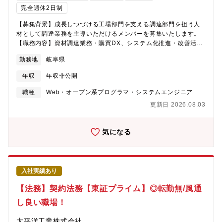
完全週休2日制
【募集背景】成長しつづける工場部門を支える調達部門を担う人
材として調達業務を主導いただけるメンバーを募集いたします。
【職務内容】資材調達業務・購買DX、システム化推進・改善活動
【詳細】・資材データベースの整理と構築・在庫情報等、倉庫管
勤務地
岐阜県
理者と連携してデータベースをMRP構築へつなげる・発注業務の
エージェントAI導入支援で全社の調達業務改善を主導・DX部門と
年収
年収非公開
協業し同社の調達に最適なシステムの選定支援を実施【この仕事
の面白さ・魅力】成長を続ける同社の調達品データベースの構築
職種
Web・オープン系プログラマ・システムエンジニア
を通じ、会社全体の調達システム構築を手がけていただくことが
更新日 2026.08.03
できます。より最適な調達システムとなるよう企画・システム選
定・運用方法の構築まで裁量をもって実施いただきます。【期待
する役割】現行システムでは管理しきれていない調達品データベ
気になる
ースを構築しEDIデータからMRP作成ができるシステムの企画・
選定・運用を検討いただきます。
入社実績あり
【法務】契約法務【東証プライム】◎転勤無/風通
し良い職場！
太平洋工業株式会社