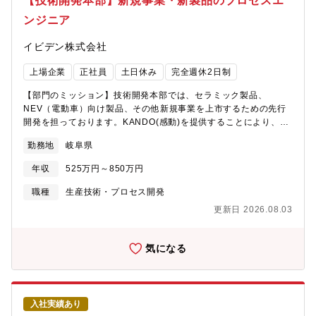
【技術開発本部】新規事業・新製品のプロセスエ
で組立までおこなうことができます。【採用背景】開発テーマが
ンジニア
増加しており、組織強化のための採用となります。
イビデン株式会社
上場企業
正社員
土日休み
完全週休2日制
【部門のミッション】技術開発本部では、セラミック製品、
NEV（電動車）向け製品、その他新規事業を上市するための先行
開発を担っております。KANDO(感動)を提供することにより、新
規開発品を採用に結び付けることで、2027年までに200億円/年の
勤務地
岐阜県
売上を目指しています。モノづくり支援部では工法開発から設備
開発まで先行開発から量産移行期の生産技術業務を広く担ってい
年収
525万円～850万円
ます。【業務内容】量産前パイロットラインならびに量産移行ラ
インの工程設計、工法開発（プロセス開発）、設備開発および設
職種
生産技術・プロセス開発
備導入まで（構想設計、詳細設計、発注、組立、検証）広く担当
更新日 2026.08.03
いただきます。担当テーマごとに、上記業務に広く携わっていた
だけることが可能です。1G：新規製品の量産ライン立ち上げを担
当量産ラインのおける設備、プロセス、電気、システム不具合改
気になる
修や自掛りでの設備開発2G：検証機～パイロット機を担当工法調
査、工法開発、生産性改善、品質改善など新規プロセス開発メー
カー調査、新規技術調査、設備設計/仕様書作成、試験機立上げな
ど新規設備開発中国拠点や中国の設備メーカーの方とのやり取り
入社実績あり
があり、中国語スキルを生かしていただくことも可能です。【配