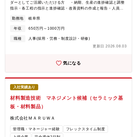
ダーとしてご活躍いただける方 ・納期、生産の進捗確認と調整
指示・各工程の指示と進捗確認・改善資料の作成と報告・人員調
整・労働安全衛生全般【担当製品】窒化アルミニウム基板、窒化
勤務地
岐阜県
ケイ素基板、炭化ケイ素製品など【この仕事の面白さ・魅力】改
善スピードの早さと現場レベルでの改善がすぐに出来る事
年収
650万円～1000万円
職種
人事(採用・労務・制度設計・研修)
更新日 2026.08.03
気になる
入社実績あり
材料製造技術 マネジメント候補（セラミック基
板・材料製品）
株式会社ＭＡＲＵＷＡ
管理職・マネージャー経験
フレックスタイム制度