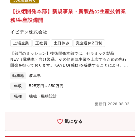
入社実績あり
して、自身で組立までおこなうことができます。【採用背景】開
発テーマが増加しており、組織強化のための採用となります。
【技術開発本部】新規事業・新製品の生産技術業
務/生産設備開
イビデン株式会社
上場企業
正社員
土日休み
完全週休2日制
【部門のミッション】技術開発本部では、セラミック製品、
NEV（電動車）向け製品、その他新規事業を上市するための先行
開発を担っております。KANDO(感動)を提供することにより、新
規開発品を採用に結び付けることで、2027年までに200億円/年の
勤務地
岐阜県
売上を目指しています。モノづくり支援部では工法開発から設備
開発まで先行開発から量産移行期の生産技術業務を広く担ってい
年収
525万円～850万円
ます。先行開発から量産移行期の生産技術業務を広く担っていま
す。【業務内容】量産前パイロットラインならびに量産移行ライ
職種
機械・機構設計
ンの工程設計、工法開発（プロセス開発）、設備開発および設備
更新日 2026.08.03
導入まで（構想設計、詳細設計、発注、組立、検証）広く担当い
ただきます。担当テーマごとに、上記業務に広く携わっていただ
けることが可能です。1G：新規製品の量産ライン立ち上げを担当
気になる
量産ラインのおける設備、プロセス、電気、システム不具合改修
や自掛りでの設備開発2G：検証機～パイロット機を担当工法調
査、工法開発、生産性改善、品質改善など新規プロセス開発メー