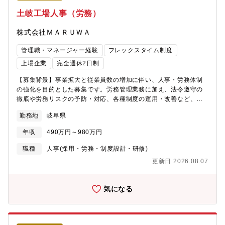
板の開発～生産を行っており、中期経営計画MNS115 Planを「実
土岐工場人事（労務）
行フェーズで成立させるための中心装置」として、最先端ICパッ
ケージ基板技術を通じて、世界の電子・通信産業の進化を支え、
株式会社ＭＡＲＵＷＡ
次世代の社会インフラを創ることをビジョンとして掲げていま
す。なかでも品質保証部は不具合を未然に防ぐため、顧客実装プ
管理職・マネージャー経験
フレックスタイム制度
ロセスの調査・分析、潜在的な不具合の特定、およびその改善策
上場企業
完全週休2日制
の立案・実行を担い、同社の製品品質向上に貢献することをミッ
ションとしています。【業務内容】半導体実装工程が複雑化して
【募集背景】事業拡大と従業員数の増加に伴い、人事・労務体制
いる技術動向から、パッケージ基板メーカーとして実装工程を正
の強化を目的とした募集です。労務管理業務に加え、法令遵守の
しく理解していくことの重要性が高まっています。最新の半導体
徹底や労務リスクの予防・対応、各種制度の運用・改善など、会
実装技術から、同社製品の出荷品質をさらに強化するための課題
社の成長を支える重要な役割を担っていただきます。【仕事内
を特定し、具体的な改善策の立案と提案、ならびに実行支援を行
勤務地
岐阜県
容】労務担当として、従業員が安心して働ける職場環境の整備・
っていただきます。具体的には、実装工程の専門知識習得と業界
運営を担っていただきます。日常の労務管理に加え、法令遵守や
年収
490万円～980万円
動向の把握 OSAT企業訪問、実装関連企業やメーカーとの積極的
労務リスクの低減、制度改善など、組織全体を支える業務を幅広
な情報交換、および業界セミナー等への参加を通じて、実装工程
く担当いただきます。・労働基準法をはじめとする各種法令への
職種
人事(採用・労務・制度設計・研修)
に関する深い専門知識を習得し、最新の技術動向や市場情報を習
対応・工場における労働時間管理・36協定の運用・派遣社員・外
更新日 2026.08.07
得いただきます。その情報をもとに、製品品質強化に向けた改善
国籍社員を含めた労務管理・労務相談への対応（従業員・管理
提案と実行を行っていきます。【配属部門】電子事業本部 品質
職）・労務トラブルの予防・初期対応・再発防止策の立案・行政
統括 品質保証部（約100名） 品質保証2G（20名）【業務の魅
機関（労働基準監督署・年金事務所等）への対応・安全衛生委員
気になる
力】・OSAT企業や実装関連メーカー、業界有識者との交流を通じ
会や産業医との連携、健康管理施策の運営・人事制度・福利厚生
て、常に進化する実装技術の最先端に触れることが可能なポジシ
制度の運用および改善・人事システムや勤怠システムの運用・改
ョンです。・製品品質へのダイレクトな貢献と達成感；習得した
善・労務関連データの分析および経営層への報告・提案【仕事の
知識を活かし、同社の製品が出荷されるまでの実装工程全体を俯
やりがい・魅力】成長企業の労務体制づくりに主体的に携われる