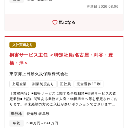
を募集します。【業務内容】次世代、およびその先の未来（次々
更新日 2026.08.06
世代）の製品化を目標に、パッケージ基板の全製造工程を対象
に、既存技術の改善では実現が難しい課題に対し、半導体業界の
枠にとらわれず幅広い業界の最先端技術を柔軟に取り入れなが
気になる
ら、ゼロベースで材料や構造設計など製品開発からプロセス開発
まで幅広くご担当いただきます。【具体的な業務内容】①技術探
索・実験評価・展示会、論文調査、各種メーカーなどの社外パー
トナー企業を通じて最先端の技術を探索・新製品への適応性を検
入社実績あり
証するための実験および評価②量産化への橋渡し・開発した新技
術を生産部門と連携し、実際の生産ラインを活用して評価・検
損害サービス主任 ＜特定社員/名古屋・刈谷・豊
証・スムーズな量産化に向けたプロセスの確立【配属部門】電子
橋・津＞
事業本部 技術統括部 要素技術部（247名） 要素技術0G（8名）
【業務の魅力】・これまでのパッケージ基板にはない、新たな技
東京海上日動火災保険株式会社
術開発に携わることが可能です。・デバイスメーカーであるた
め、デバイスに必要となる全プロセスの技術を社内に持ってお
上場企業
副業制度あり
正社員
完全週休2日制
り、技術基盤が広く自身のスキルも広げていくことが可能で
す。・パッケージ基板は半導体よりも大きなデバイスであるた
【業務内容】■損害サービスに関する事故相談■損害サービスの査
め、設備以外の部分で品質・性能による差別化の余地が大きく、
定業務■上記に関連ある業務※人身・物損担当へ等を想定されてお
自社の技術で製品優位性を作り出すことが可能です。【企業概
ります。※未経験の方のご入社が多いポジションでございます。
要】同社は水力発電を祖業とし、起業から110年以上の歴史を持つ
※女性の方もご活躍中のポジションとなっております。【損害サ
岐阜県大垣市の企業です。電気化学工業、メラミン化粧板、プリ
勤務地
愛知県 岐阜県
ービスとは】事故発生～保険金のお支払いまでを担当します。お
ント配線板・・・で培ってきたコア技術をベースに、時代の変化
客様が万が一の事故にあわれた際に、「高い専門性を発揮しなが
とともに事業を展開してきました。現在では、半導体には欠かせ
年収
630万円～641万円
らお客様に安心と安全をお届けする」という高品質の損害サービ