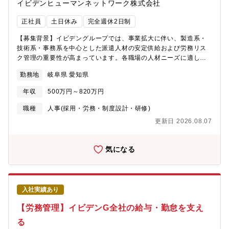
イビデンヒューマンネットワーク株式会社
正社員
土日休み
完全週休2日制
【募集背景】イビデングループでは、事業拡大に伴い、製造系・
技術系・事務系を中心とした派遣人材の安定供給および労務リス
ク管理の重要性が高まっています。各職場の人材ニーズに適した
派遣人材を安定的に供給し、あわせて契約管理・労務リスク対
勤務地
岐阜県 愛知県
策・離職防止などの運用体制を強化するため、派遣管理業務を担
っていただける方を募集します。【ミッション・業務】派遣サポ
年収
500万円～820万円
ート部にて、イビデングループ各社に向けた派遣人材の安定供
給、労務リスク対策、契約管理全般を担っていただきます。各職
職種
人事(採用・労務・制度設計・研修)
場からの要望に応じて適切な派遣人材を供給するとともに、派遣
更新日 2026.08.07
先・派遣社員双方への教育やフォローを通じて、派遣運用の品質
向上と事業拡大への貢献を目指していただきます。【入社後に任
せる業務】入社後は、派遣サポート部にて、イビデングループ内
気になる
の派遣管理業務全般を担当いただきます。具体的には、下記業務
を想定しています。・派遣人材の安定供給に向けた各種調整・派
遣先部門との人員ニーズ確認、要件整理・派遣社員の受入・就業
後フォロー・離職防止に向けたフォロー施策の実施・派遣先およ
入社実績あり
び派遣社員向けの教育対応・労務リスク対策、遵法管理・派遣契
約管理全般・派遣運用に関する業務改善、課題抽出、改善提案単
【労務管理】イビデンG全社の給与・勤怠を支え
なる派遣営業ではなく、イビデングループ内の人材供給を支える
る
管理・運営側のポジションです。派遣先は主にグループ内となる