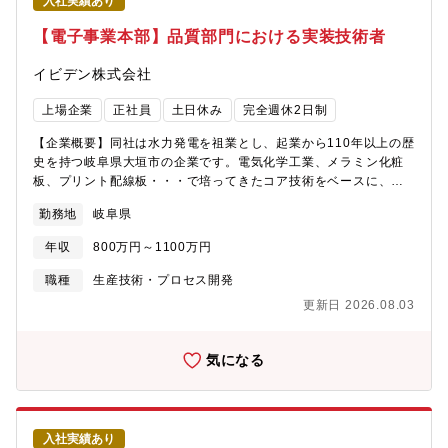
入社実績あり
【電子事業本部】品質部門における実装技術者
イビデン株式会社
上場企業
正社員
土日休み
完全週休2日制
【企業概要】同社は水力発電を祖業とし、起業から110年以上の歴
史を持つ岐阜県大垣市の企業です。電気化学工業、メラミン化粧
板、プリント配線板・・・で培ってきたコア技術をベースに、時
代の変化とともに事業を展開してきました。現在では、半導体に
勤務地
岐阜県
は欠かせないICパッケージ基板や、自動車の環境対応を支えるセ
ラミック製品など、世界トップクラスの企業から選ばれる企業に
年収
800万円～1100万円
成長を遂げている「技術開発型企業」です。特に半導体パッケー
ジ基板は、半導体業界全体の需要拡大に伴い、今後の事業拡大が
職種
生産技術・プロセス開発
見込まれております。その中でも、通信の高度化や、特に生成AI
更新日 2026.08.03
向けに対応する技術力で世界中の主要企業から高く評価されてい
ます。また、安心して働ける職場環境の整備も進んでおり、社外
からも、以下の評価を受けています。「プラチナくるみん」(厚労
気になる
省) 2020年に岐阜県民間企業で初めて認定取得「健康経営優良法
人ホワイト500」(経産省) 2017年より9年連続認定取得「健康経
営銘柄2025」(経産省・東京証券取引所) 2025年に初選定「ワー
クライフバランスエクセレント企業」(岐阜県) 2018年に認定取
入社実績あり
得【部門のミッション】電子事業本部では、半導体パッケージ基