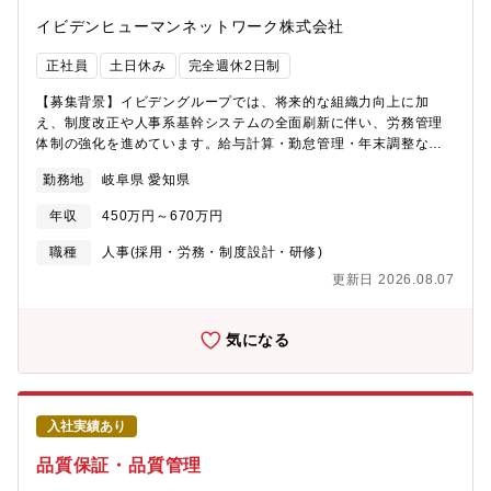
ため、外部企業への新規開拓営業よりも、派遣人材の安定供給・
イビデンヒューマンネットワーク株式会社
契約管理・労務リスク対策・定着支援に重点を置いた業務になり
ます。【業務の面白み・魅力】イビデングループの事業拡大を人
正社員
土日休み
完全週休2日制
材面から支える重要なポジションです。製造系・技術系・事務系
など幅広い派遣ニーズに対し、現場の要望を把握しながら、適切
【募集背景】イビデングループでは、将来的な組織力向上に加
な人材供給や労務リスクの未然防止に携わることができます。ま
え、制度改正や人事系基幹システムの全面刷新に伴い、労務管理
た、派遣社員の離職対策や教育、契約管理、遵法対応など、派遣
体制の強化を進めています。給与計算・勤怠管理・年末調整など
事業の運営に必要な幅広い業務を経験できるため、派遣会社での
のシェアードサービス業務を安定的かつ高品質に運営し、あわせ
営業・管理・現場マネジメント経験を、より事業運営に近い立場
勤務地
岐阜県 愛知県
て業務効率化・品質向上を推進するため、労務実務経験をお持ち
で活かせる環境です。【キャリアステップイメージ】入社後は、
の方を募集します。【ミッション・業務】イビデングループの労
派遣管理業務の実務を通じて、イビデングループ内の派遣運用や
年収
450万円～670万円
務管理シェアードサービス業務を、効率的かつ高品質に提供する
各職場のニーズを理解いただきます。その後は、派遣サポート部
ことがミッションです。勤怠締め、給与・賞与計算、年末調整、
職種
人事(採用・労務・制度設計・研修)
内の業務改善、労務リスク対策、離職防止施策の企画・推進など
給与仕訳伝票などの実務運営に加え、人事系基幹システム刷新プ
にも関わり、将来的にはチーム運営やマネジメント領域での活躍
更新日 2026.08.07
ロジェクトにも参画いただきます。要件定義・システム設定・検
も期待されます。
証・運用支援を通じて、グループ全体の労務業務の効率化・高品
質化を推進していただきます。【入社後に任せる業務】入社後
気になる
は、イビデングループの労務管理シェアードサービス業務を中心
に、下記業務を担当いただきます。・勤怠締め業務・給与計算、
賞与計算・年末調整業務・給与仕訳伝票などの労務関連実務・勤
怠管理に関する実務対応・人事系基幹システム刷新プロジェクト
入社実績あり
への参画・システム導入に伴う要件定義、設定、検証、運用支
援・業務効率化、品質向上に向けた改善提案・会社および部内の
品質保証・品質管理
重点実施活動における企画立案、推進単なる労務事務ではなく、