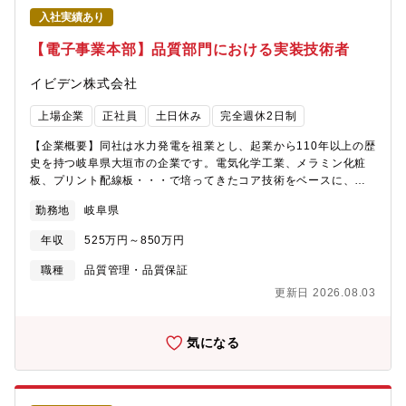
カー調査、新規技術調査、設備設計/仕様書作成、試験機立上げな
入社実績あり
ど新規設備開発中国拠点や中国の設備メーカーの方とのやり取り
があり、中国語スキルを生かしていただくことも可能です。【配
【電子事業本部】品質部門における実装技術者
属部門】技術開発本部 ものづくり支援部 生産技術１G（52
名）もしくは生産技術２G（30名）【業務の魅力】・まだ世に出
イビデン株式会社
ていない製品に関わることのできる業務です。顧客の仕様に合わ
せるのではなく、0からものづくりに携わることができます。・自
上場企業
正社員
土日休み
完全週休2日制
由な発想で幅広い業務に携わることが可能です。担当製品が多岐
にわたることに加え、技術開発本部は、要素技術開発/設計から量
【企業概要】同社は水力発電を祖業とし、起業から110年以上の歴
産まで一貫して行っています。・技術開発本部は仕事自掛技術が
史を持つ岐阜県大垣市の企業です。電気化学工業、メラミン化粧
強みであり、自身で設計して、自身で組立までおこなうことがで
板、プリント配線板・・・で培ってきたコア技術をベースに、時
きます。【採用背景】開発テーマが増加しており、組織強化のた
代の変化とともに事業を展開してきました。現在では、半導体に
勤務地
岐阜県
めの採用となります。
は欠かせないICパッケージ基板や、自動車の環境対応を支えるセ
ラミック製品など、世界トップクラスの企業から選ばれる企業に
年収
525万円～850万円
成長を遂げている「技術開発型企業」です。特に半導体パッケー
ジ基板は、半導体業界全体の需要拡大に伴い、今後の事業拡大が
職種
品質管理・品質保証
見込まれております。その中でも、通信の高度化や、特に生成AI
更新日 2026.08.03
向けに対応する技術力で世界中の主要企業から高く評価されてい
ます。また、安心して働ける職場環境の整備も進んでおり、社外
からも、以下の評価を受けています。「プラチナくるみん」(厚労
気になる
省) 2020年に岐阜県民間企業で初めて認定取得「健康経営優良法
人ホワイト500」(経産省) 2017年より9年連続認定取得「健康経
営銘柄2025」(経産省・東京証券取引所) 2025年に初選定「ワー
クライフバランスエクセレント企業」(岐阜県) 2018年に認定取