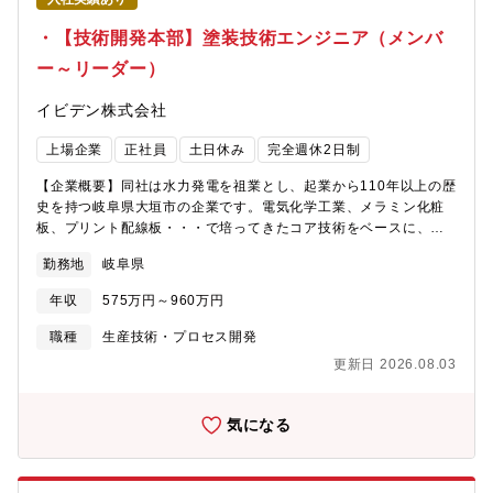
た知識を活かし、同社の製品が出荷されるまでの実装工程全体を
得【業務内容】中国蘇州にある工場にて、EV向けの防炎塗料をは
俯瞰し、品質強化のための具体的な改善提案を行える業務で
じめとしたNEV安全部材の生産に携わっていただきます。具体的
・【技術開発本部】塗装技術エンジニア（メンバ
す。・社内関連部門および社外のOSATやメーカーの技術者と深く
には中国顧客からの試作対応、塗装開発業務、評価、現地試作ス
ー～リーダー）
交流することで、貴重な人脈を築くことが可能です【小垣市の魅
タッフの教育などを行っていただきます。大垣北工場にて担当業
力】田舎過ぎず都会過ぎず、どちらの楽しみ方もできることから
務をキャッチアップいただいた後、1年以内を目安に中国蘇州に駐
イビデン株式会社
近年は移住者に人気の地域となっており、住みよさランキングで
在いただく予定となっています。【業務の魅力】・EVではバッテ
も全国で上位にランクインしています。・都市部への交通アクセ
リーの損傷や充電中のトラブルによる発火事故を防止することが
上場企業
正社員
土日休み
完全週休2日制
ス良好 イビデンが多くの事業場を置く岐阜県大垣市は自然豊
安全性確保において非常に重要です。担当製品は安全性確保に関
かな土地でありながら 名古屋までは30分、大阪へも90分とい
わる重要な製品になります。・EV市場で最も大きなマーケットで
【企業概要】同社は水力発電を祖業とし、起業から110年以上の歴
うアクセス環境も非常に良い土地です。・物価も安く、生活しや
ある中国に向けた事業に携わることが可能です。・新規事業の創
史を持つ岐阜県大垣市の企業です。電気化学工業、メラミン化粧
すい環境 2LDKの賃貸物件の家賃では、名古屋市全区の平均値
出を達成する一員となり、世界トップのメーカーの顧客に対応す
板、プリント配線板・・・で培ってきたコア技術をベースに、時
が9.8万円で、大垣市は5.8万円 商店街から大型店舗まで充実
ることができます。【部門のミッション】技術開発本部では、セ
代の変化とともに事業を展開してきました。現在では、半導体に
しており、ショッピングモールも数多くあります・子育て支援が
ラミック製品、NEV（電動車）向け製品、その他新規事業を上市
勤務地
岐阜県
は欠かせないICパッケージ基板や、自動車の環境対応を支えるセ
充実 高校生世代まで通院と入院にかかる医療費(自己負担相当
するための先行開発を担っております。KANDO(感動)を提供する
ラミック製品など、世界トップクラスの企業から選ばれる企業に
額)助成（所得制限なし） 保育園・幼保園・留守家庭児童教
ことにより、新規開発品を採用に結び付けることで、2027年まで
年収
575万円～960万円
成長を遂げている「技術開発型企業」です。特に半導体パッケー
室・病児保育など預け先も充実しています
に200億円/年の売上を目指しています。Cプロジェクトでは、中
ジ基板は、半導体業界全体の需要拡大に伴い、今後の事業拡大が
職種
生産技術・プロセス開発
国の市場向けの新規事業開発を行っています。【配属部門】技術
見込まれております。その中でも、通信の高度化や、特に生成AI
開発本部 Cプロジェクト（18名：プロジェクトリーダー含む)
更新日 2026.08.03
向けに対応する技術力で世界中の主要企業から高く評価されてい
ます。また、安心して働ける職場環境の整備も進んでおり、社外
からも、以下の評価を受けています。「プラチナくるみん」(厚労
気になる
省) 2020年に岐阜県民間企業で初めて認定取得「健康経営優良法
人ホワイト500」(経産省) 2017年より9年連続認定取得「健康経
営銘柄2025」(経産省・東京証券取引所) 2025年に初選定「ワー