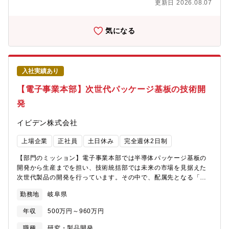
更新日 2026.08.07
新規開発が中心です。・仕様書・設計書に基づく性能確認・調
出勤：なし有給休暇取得率：約80％フレックス制度：あり（フレ
整・省人化設備の組立・組立後の試運転・調整・機械・電気担当
ックスタイム 5:00-11:00/13:45-22:00、コアタイム:11:00-
との連携・客先での試運転立上げ※自動機の例：組み立て、ネジ
13:45)転勤・ローテーション：将来的には可能性あり（海外グル
気になる
締め、ラベル貼付、部品供給、画像検査、箱詰めなど
ープ会社含む）【キャリアパス】入社後は、加工品の調達実務を
https://www.time-eng.co.jp/product/automation/■配属先機械担
通じて、製品・工程・原価構造への理解を深めていただきます。
当4名、電気担当2名、協力会社5名。組織構築フェーズのため、提
その後は、外注品領域における調達のキーパーソンとして、特定
案や挑戦がしやすい環境です。モノづくりが好きな方や事業拡大
開発プログラムの調達案件をリードする役割を期待しています。
入社実績あり
に関わりたい方を歓迎します。■働く環境飲み会費用の会社負担
将来的には、ご希望・適性に応じて、調達戦略立案への関与や、
（上限5,000円）、社内イベント、返済不要の奨学金制度、水曜ノ
他調達チームへのローテーション、マネジメントへのステップア
【電子事業本部】次世代パッケージ基板の技術開
ー残業デーなど、長く健康に働ける環境づくりに注力していま
ップなどのキャリアパスがあります。【会社の魅力】～長期就業
発
す。■シニア採用について（60歳以上）60歳以上の方は契約社員
が可能な環境～ナブテスコでは毎年離職者にその理由をアンケー
（1年更新）として、シニアスタッフ（役職付き）／キャリアスタ
トしてデータを作成し、その分析結果を社員の労務管理改善や各
イビデン株式会社
ッフ（役職なし）を選択可能です。・シニアスタッフ：役職・年
種施策につなげています。自己都合退職率は過去２％前後で推移
収を維持したまま65歳まで在籍可能、評価制度は一般社員と同
しており、平均勤続年数は17年と長期就業されています。これら
上場企業
正社員
土日休み
完全週休2日制
一。・キャリアスタッフ：役職なしで専門性を活かす働き方が可
の背景には、ノー残業デーや有給休暇取得率アップの推進など、
能。■企業の特徴世界で3社しか量産できないガスバルブ技術な
ワークライフバランス実現に向けたさまざまな制度を導入してい
【部門のミッション】電子事業本部では半導体パッケージ基板の
ど、高い技術力を持つメーカーです。コンビニのコーヒーマシン
ることが挙げられます。全社的に残業時間は月平均24時間で、有
開発から生産までを担い、技術統括部では未来の市場を見据えた
にも多数採用されるなど、ニッチ市場で圧倒的なシェアを確立。
給休暇取得率は83.3％、育児休暇の取得＆復職率は100％など、
次世代製品の開発を行っています。その中で、配属先となる「要
主な取引先はコロナ、ノーリツ、TOTO、LIXIL、パナソニック、
従業員満足度の高い職場づくりが実施されております。
素技術0グループ」のミッションは、既存技術の改良にとどまらな
東芝、アイシンなど日本を代表する企業群です。
勤務地
岐阜県
い、ゼロベースでの次世代パッケージ基板の技術開発です。現
在、今後の開発テーマ拡大に向け、新技術のプロセス開発を強化
年収
500万円～960万円
しています。新規構造・新規プロセスの検討から実証にいたるま
で、裁量を持って主体的にプロジェクトを推進いただける技術者
職種
研究・製品開発