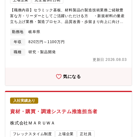
上場企業
完全週休2日制
【職務内容】セラミック基板、材料製品の製造技術業務ご経験豊
富な方・リーダーとしてご活躍いただける方 ・新規材料の量産
立ち上げ業務・製造プロセス、品質改善・歩留まり向上に向けた
不良品解析、対策試験の実施・顧客対応（品質改善、特性改善
勤務地
岐阜県
等）【担当製品】窒化アルミニウム基板、窒化ケイ素基板、炭化
ケイ素製品など【この仕事の面白さ・魅力】世界トップクラスの
年収
820万円～1100万円
シェアを誇るセラミック基板や材料の製造技術業務に携わること
が可能です。当社製品は電気自動車などに用いられるパワー半導
職種
研究・製品開発
体に放熱絶縁部材として使用されており、今後の世界的な脱炭素
更新日 2026.08.03
社会への動きに合わせ事業拡大を行なっていくため増員募集とな
ります。また、半導体装置用の部材としても使用される製品も取
り扱っています。新規材料の立ち上げのリーダーとしてご活躍い
気になる
ただくことが可能です。
入社実績あり
資材・購買・調達システム推進担当者
株式会社ＭＡＲＵＷＡ
フレックスタイム制度
上場企業
正社員