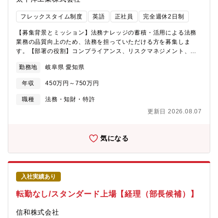
フレックスタイム制度
英語
正社員
完全週休2日制
【募集背景とミッション】法務ナレッジの蓄積・活用による法務
業務の品質向上のため、法務を担っていただける方を募集しま
す。【部署の役割】コンプライアンス、リスクマネジメント、危
機管理、管財、法務、庶務など【具体的な業務内容】法務担当と
勤務地
岐阜県 愛知県
して、下記の業務をお任せします。・契約書類の作成、内容チェ
ックおよび契約交渉に関する業務・株主総会全般に関する業務・
年収
450万円～750万円
コーポレート、ガバナンス全般に関する業務・コンプライアンス
（人権含む）の浸透、定着に関する業務※業務割合は、契約法務
職種
法務・知財・特許
が中心で、その他、商事法務、コンプライアンス法務、戦略法務
更新日 2026.08.07
をお任せします【魅力】・M&Aやガバナンス等、企業経営の中枢
を担う業務に携わることができます。・事業部門と意見交換をす
る機会が多く、法律知識を実例の中で活かすことができます。・
気になる
素直な気持ちと向上心があれば、会社に大きく貢献できるだけの
スキルと経験を得ることができます。【会社の魅力】・創業製品
の自動車のタイヤ用バルブコアは、タイヤバルブの心臓とも言え
る精密部品です。日本初の国産化から90年以上の製造実績がある
入社実績あり
当社のバルブコアは現在国内シェア100％、海外50％を超える世
界No.1シェアを誇っており、国産車であれば全ての車、海外の車
転勤なし/スタンダード上場【経理（部長候補）】
でも2台に1台は当社のバルブコアを使用いただいております。
【配属組織】・人員構成：50代2名、40代2名、30代1名、20代1
信和株式会社
名・平均年齢：45歳・「100年に一度の大変革期」と向き合い、