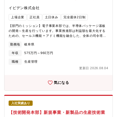
イビデン株式会社
上場企業
正社員
土日休み
完全週休2日制
【部門のミッション】電子事業本部では、半導体パッケージ基板
の開発～生産を行っています。事業推進部は利益額を最大化する
ための、セールス機能 + アドミ機能を融合した、全体の司令塔を
担っており、生産管理Gは工場運営状態の健全性の見張り＝監視・
勤務地
岐阜県
コンダクターとして生産計画の立案や生産状況の管理を行ってい
ます。 【業務内容】担当ブロック・工程の生産進捗管理、監視を
年収
575万円～960万円
行い、生産現場への生産指示・生産状況確認、顧客への生産状況
報告、監査報告やそれに伴う資料作成を行っていただきます。担
職種
生産管理
当は工場×工程で区分けしており、岐阜県内の国内工場とマレーシ
更新日 2026.08.04
ア・フィリピンにある海外工場のいずれかをご経験や英語力に応
じてご担当いただきます。以下をご担当いただきつつ、設備や品
質などの製品担当の代表と生産の進捗管理と顕在化した課題の解
気になる
決に向けた週次のミーティングを主導していただきます。なお、
国内工場担当の場合も、顧客は海外の企業となる場合もありま
す。ゆくゆくは複数工程を取りまとめる工場責任者や、生産計画
を立案するプランナーを目指していくことが可能です。 ①国内工
入社実績あり
場：生産指示や生産課題解決、生産能力の構築・監視、生産監視
（複数ある設備の制約の解除や生産能力通りの実績が出ているか
【技術開発本部】新規事業・新製品の生産技術業
の確認など）②海外工場：海外とはリモートでの業務となり、現