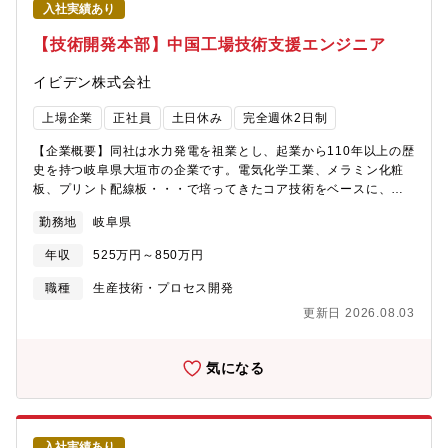
入社実績あり
得【部門のミッション】電子事業本部では、半導体パッケージ基
板の開発～生産を行っており、中期経営計画MNS115 Planを「実
【技術開発本部】中国工場技術支援エンジニア
行フェーズで成立させるための中心装置」として、最先端ICパッ
ケージ基板技術を通じて、世界の電子・通信産業の進化を支え、
イビデン株式会社
次世代の社会インフラを創ることをビジョンとして掲げていま
す。なかでも品質保証部は不具合を未然に防ぐため、顧客実装プ
上場企業
正社員
土日休み
完全週休2日制
ロセスの調査・分析、潜在的な不具合の特定、およびその改善策
の立案・実行を担い、同社の製品品質向上に貢献することをミッ
【企業概要】同社は水力発電を祖業とし、起業から110年以上の歴
ションとしています。【業務内容】半導体実装工程が複雑化して
史を持つ岐阜県大垣市の企業です。電気化学工業、メラミン化粧
いる技術動向から、パッケージ基板メーカーとして実装工程を正
板、プリント配線板・・・で培ってきたコア技術をベースに、時
しく理解していくことの重要性が高まっています。最新の半導体
代の変化とともに事業を展開してきました。現在では、半導体に
勤務地
岐阜県
実装技術から、、当社製品の出荷品質をさらに強化するための課
は欠かせないICパッケージ基板や、自動車の環境対応を支えるセ
題を特定し、具体的な改善策の立案と提案、ならびに実行支援を
ラミック製品など、世界トップクラスの企業から選ばれる企業に
年収
525万円～850万円
行っていただきます。具体的には、実装工程の専門知識習得と業
成長を遂げている「技術開発型企業」です。特に半導体パッケー
界動向の把握 OSAT企業訪問、実装関連企業やメーカーとの積極
ジ基板は、半導体業界全体の需要拡大に伴い、今後の事業拡大が
職種
生産技術・プロセス開発
的な情報交換、および業界セミナー等への参加を通じて、実装工
見込まれております。その中でも、通信の高度化や、特に生成AI
更新日 2026.08.03
程に関する深い専門知識を習得し、最新の技術動向や市場情報を
向けに対応する技術力で世界中の主要企業から高く評価されてい
習得いただきます。その情報をもとに、製品品質強化に向けた改
ます。また、安心して働ける職場環境の整備も進んでおり、社外
善提案と実行を行っていきます。【配属部門】電子事業本部 品
からも、以下の評価を受けています。「プラチナくるみん」(厚労
気になる
質統括 品質保証部（約100名） 品質保証2G（20名）【業務の
省) 2020年に岐阜県民間企業で初めて認定取得「健康経営優良法
魅力】・OSAT企業や実装関連メーカー、業界有識者との交流を通
人ホワイト500」(経産省) 2017年より9年連続認定取得「健康経
じて、常に進化する実装技術の最先端に触れることが可能なポジ
営銘柄2025」(経産省・東京証券取引所) 2025年に初選定「ワー
ションです。・製品品質へのダイレクトな貢献と達成感；習得し
クライフバランスエクセレント企業」(岐阜県) 2018年に認定取
入社実績あり