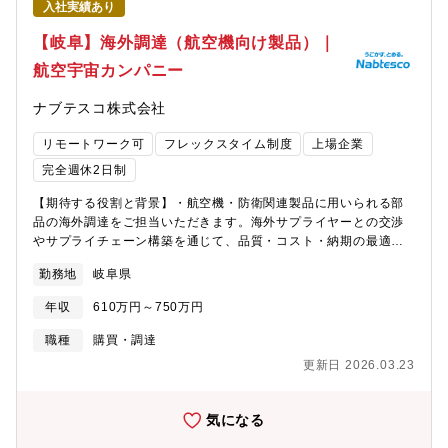
瞰し、品質強化のための具体的な改善提案を行える業務です。・
入社実績あり
法改正対応や制度設計など、専門性を活かせる経営層や各部門と
社内関連部門および社外のOSATやメーカーの技術者と深く交流す
連携しながら、会社全体に影響を与える仕事コンプライアンスと
【岐阜】海外調達（航空機向け製品）｜
ることで、貴重な人脈を築くことが可能です【小垣市の魅力】田
従業員満足度の両立を実現できる【期待する役割】労務の専門知
舎過ぎず都会過ぎず、どちらの楽しみ方もできることから近年は
航空宇宙カンパニー
識を活かし、法令遵守を徹底するとともに、従業員が安心して働
移住者に人気の地域となっており、住みよさランキングでも全国
ける職場環境づくりを推進していただくことを期待しています。
で上位にランクインしています。・都市部への交通アクセス良
ナブテスコ株式会社
日常の労務管理に加え、労務リスクの予防・対応、制度や規程の
好 イビデンが多くの事業場を置く岐阜県大垣市は自然豊かな
改善、法改正への対応などを主体的に進め、経営層や各部門と連
土地でありながら 名古屋までは30分、大阪へも90分というア
リモートワーク可
フレックスタイム制度
上場企業
携しながら組織全体の労務課題の解決に取り組んでいただきま
クセス環境も非常に良い土地です。・物価も安く、生活しやすい
す。
完全週休2日制
環境 2LDKの賃貸物件の家賃では、名古屋市全区の平均値が
9.8万円で、大垣市は5.8万円 商店街から大型店舗まで充実し
【期待する役割と背景】・航空機・防衛関連製品に用いられる部
ており、ショッピングモールも数多くあります・子育て支援が充
品の海外調達をご担当いただきます。海外サプライヤーとの交渉
実 高校生世代まで通院と入院にかかる医療費(自己負担相当額)
やサプライチェーン構築を通じて、品質・コスト・納期の最適化
助成（所得制限なし） 保育園・幼保園・留守家庭児童教室・
を推進していただきます。将来的には、調達戦略や新規サプライ
病児保育など預け先も充実しています
勤務地
岐阜県
ヤー開拓をリードする役割を期待しています。防衛事業の拡大お
よび民間航空機需要の回復を背景に、航空機器向け部材調達案件
年収
610万円～750万円
が継続的に増加しています。特に近年は、グローバルサプライチ
ェーンの混乱やQCD要求の高度化により、現行業務への機動的な
職種
購買・調達
対応に加え、中長期視点での調達戦略を主導できる体制強化が急
更新日 2026.03.23
務であり、ともに推進いただける仲間を増員募集をする運びとな
りました。【担当業務】・海外サプライヤー（米国・アジア等）
との価格・納期・品質・契約条件の交渉、社内調整・調達コス
気になる
ト・納期管理、物流管理および、改善活動（サプライヤーポータ