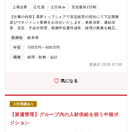
EV化に向け製品、軽量化ニーズ拡大に伴う超ハイテンプレス加工
上場企業
正社員
土日休み
完全週休2日制
を中心とした生産増加に向けて、新工場を建設し事業の競争力強
化に取り組んでいます。【会社の魅力】・創業製品の自動車のタ
【仕事の内容】業界トップシェアで安定経営の同社にて下記業務
イヤ用バルブコアは、タイヤバルブの心臓とも言える精密部品で
及びマネジメント業務をお任せいたします。単体決算、連結決
す。日本初の国産化から90年以上の製造実績がある当社のバルブ
算、支店、子会社管理、税務申告書作成等、経理の業務を幅広く
コアは現在国内シェア100％、海外50％を超える世界No.1シェア
見ていただきますがWLBが保てる環境です【具体的には】■決算書
勤務地
岐阜県
を誇っており、国産車であれば全ての車、海外の車でも2台に1台
作成（月次、四半期、年次）■連結決算(グループ会社の決算補
は当社のバルブコアを使用いただいております。・「100年に一度
助)■支店、子会社管理【会計ソフト】オービック7他【採用背景】
年収
700万円～800万円
の大変革期」と向き合い、EV化に向け製品、軽量化ニーズ拡大に
組織体制強化のための採用です。現在、税務系に関して強いメン
伴う超ハイテンプレス加工を中心とした生産増加に向けて、新工
バーがいるため、今回会計領域での組織強化を目指し、将来の管
職種
経理・財務・会計
場を建設し事業の競争力強化に取り組んでいます。・工場建設に
理職候補として募集します。
更新日 2026.07.30
あたっては設備の高効率化による CO2 排出量の低減に加え、太陽
光発電システム等の導入によりカーボンニュートラル実現に取り
組んでおり、また従業員がいきいきと働くことができる職場環境
気になる
づくりと地域に根ざした工場運営に努め、持続可能な社会の実現
に貢献してまいります。
入社実績あり
【派遣管理】グループ内の人材供給を担う中核ポ
ジション