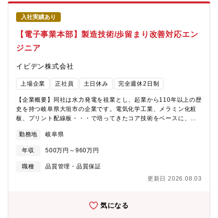
営銘柄2025」(経産省・東京証券取引所) 2025年に初選定「ワー
技術開発本部では、セラミック製品、NEV（電動車）向け製品、
クライフバランスエクセレント企業」(岐阜県) 2018年に認定取
その他新規事業を上市するための先行開発を担っております。
入社実績あり
得【業務内容】EV向けの防炎塗料の開発やバッテリー部品の塗装
KANDO(感動)を提供することにより、新規開発品を採用に結び付
工程に携わっていただきます。塗料を開発・販売するだけでな
【電子事業本部】製造技術/歩留まり改善対応エン
けることで、2027年までに200億円/年の売上を目指しています。
く、バッテリー部品に塗装し顧客に納品することも想定していま
Cプロジェクトでは、中国の市場向けの新規事業開発を行っていま
ジニア
す。その為、塗料の配合設計、量産に向けたプロセス開発にとど
す。【配属部門】技術開発本部 Cプロジェクト（18名：プロジ
まらず、バッテリー部品への塗装工程までを担当いただきます。
ェクトリーダー含む)
イビデン株式会社
【業務の魅力】・EVではバッテリーの損傷や充電中のトラブルに
よる発火事故を防止することが安全性確保において非常に重要で
上場企業
正社員
土日休み
完全週休2日制
す。担当製品は安全性確保に関わる重要な製品になります。・EV
市場で最も大きなマーケットである中国に向けた事業に携わるこ
【企業概要】同社は水力発電を祖業とし、起業から110年以上の歴
とが可能です。・新規事業の創出を達成する一員となり、世界ト
史を持つ岐阜県大垣市の企業です。電気化学工業、メラミン化粧
ップのメーカーの顧客に対応することができます。【大垣市の魅
板、プリント配線板・・・で培ってきたコア技術をベースに、時
力】田舎過ぎず都会過ぎず、どちらの楽しみ方もできることから
代の変化とともに事業を展開してきました。現在では、半導体に
近年は移住者に人気の地域となっており、住みよさランキングで
勤務地
岐阜県
は欠かせないICパッケージ基板や、自動車の環境対応を支えるセ
も全国で上位にランクインしています。・都市部への交通アクセ
ラミック製品など、世界トップクラスの企業から選ばれる企業に
ス良好 イビデンが多くの事業場を置く岐阜県大垣市は自然豊
年収
500万円～960万円
成長を遂げている「技術開発型企業」です。特に半導体パッケー
かな土地でありながら 名古屋までは30分、大阪へも90分とい
ジ基板は、半導体業界全体の需要拡大に伴い、今後の事業拡大が
職種
品質管理・品質保証
うアクセス環境も非常に良い土地です。・物価も安く、生活しや
見込まれております。その中でも、通信の高度化や、特に生成AI
すい環境 2LDKの賃貸物件の家賃では、名古屋市全区の平均値
更新日 2026.08.03
向けに対応する技術力で世界中の主要企業から高く評価されてい
が9.8万円で、大垣市は5.8万円 商店街から大型店舗まで充実
ます。また、安心して働ける職場環境の整備も進んでおり、社外
しており、ショッピングモールも数多くあります・子育て支援が
からも、以下の評価を受けています。「プラチナくるみん」(厚労
気になる
充実 高校生世代まで通院と入院にかかる医療費(自己負担相当
省) 2020年に岐阜県民間企業で初めて認定取得「健康経営優良法
額)助成（所得制限なし） 保育園・幼保園・留守家庭児童教