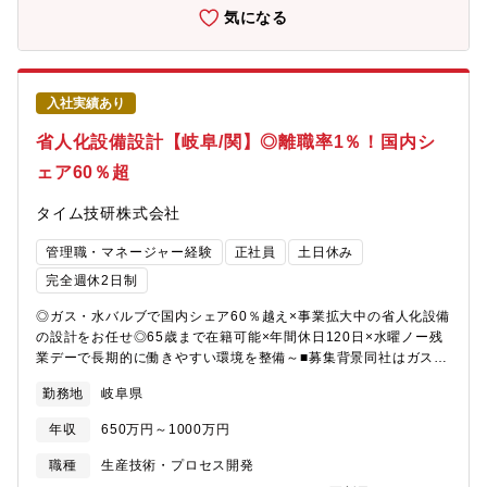
ます。【担当業務】・鉄・アルミ等の加工品に関する価格・納
の開発プログラムにおける調達リーダーとしてプロジェクト推進
気になる
期・品質・契約条件の交渉、社内調整・材料支給・加工委託スキ
や、最適なサプライチェーン構築を主導する役割を期待していま
ームの構築、加工外注管理・原価構造を踏まえたコスト分析・原
す。将来的には、ご希望・適性を鑑みて、新規サプライヤー開拓
価低減施策の立案・実行・国内サプライヤー（加工・外注先）へ
を担うチームへのローテーションや、海外駐在、マネジメントへ
の定期訪問、改善活動の推進・新製品・新規案件における新規サ
のステップアップなどの可能性があります。【会社の魅力】～長
入社実績あり
プライヤーの探索・評価・チーム内の課題解決推進、若手メンバ
期就業が可能な環境～ナブテスコでは毎年離職者にその理由をア
ーのフォロー・育成【対象顧客と調達部品】・国内: 大手重工各
ンケートしてデータを作成し、その分析結果を社員の労務管理改
省人化設備設計【岐阜/関】◎離職率1％！国内シ
社 / 防衛省機体向け輸入部材・国外: 民間航空機向けの国産・輸入
善や各種施策につなげています。自己都合退職率は過去２％前後
ェア60％超
部材【仕事のやりがい・魅力】■材料特性や加工方法、設備能力ま
で推移しており、平均勤続年数は17年と長期就業されています。
で理解したうえで調達・外注管理を行うため、単なる価格交渉に
これらの背景には、ノー残業デーや有給休暇取得率アップの推進
タイム技研株式会社
とどまらず、ものづくりの根幹に関わる調達を経験できます。自
など、ワークライフバランス実現に向けたさまざまな制度を導入
らの判断が原価・品質・生産性に直結する点は、大きなやりがい
していることが挙げられます。全社的に残業時間は月平均24時間
管理職・マネージャー経験
正社員
土日休み
に繋がります。■航空宇宙・防衛分野ならではの高い品質・信頼性
で、有給休暇取得率は83.3％、育児休暇の取得＆復職率は100％
要求に応えるため、将来の需要見通しや課題を共有し、改善活動
など、従業員満足度の高い職場づくりが実施されております。 ～
完全週休2日制
をともに推進することが重要と考えています。自ら築いた信頼関
事業優位性～■各分野に欠かせない基幹部品で多数のシェアNo.1
◎ガス・水バルブで国内シェア60％越え×事業拡大中の省人化設備
係が、安定供給や競争力強化につながるため、仕事のやりがいを
製品を保有。 ■多様な事業ポートフォリオが事業環境の変化を相
の設計をお任せ◎65歳まで在籍可能×年間休日120日×水曜ノー残
実感できます。【組織構成】航空宇宙カンパニー調達部24名（年
互補完。■世界のリーディングカンパニーが取引先。■在籍年数等
業デーで長期的に働きやすい環境を整備～■募集背景同社はガス・
齢は20～50代）【組織ミッション】同部門では、世界最適調達活
に問わず、ボトムアップの社風で、実力や志向性に合わせて仕事
電気・水の3領域でバルブを製造する愛知のメーカーです。市場は
動を推進することにより競争力のある納期・価格の調達を実現
を任せてもらえる環境。成長スピードが速いことが特徴。 ■コミ
勤務地
岐阜県
ニッチながら圧倒的シェアを誇り、医療・食・住に限定される領
し、事業の持続的成長に貢献することをミッションとしていま
ュニケーションが良好で風通しの良い職場環境。
域から脱却するため、2021年4月に自動機事業を新たな柱として
す。材料/外注品調達チームでは、国内サプライヤーとの密な連携
年収
650万円～1000万円
事業部化しました。将来的に会社売上の25％を担う部門へ育成す
を軸に、材料調達から加工外注、コスト・納期・品質の最適化ま
るための増員採用です。■業務内容自動機部門にて、組立装置に組
でを一体で担う調達機能を担っています。【働き方】残業：約30
職種
生産技術・プロセス開発
み込まれる省人化設備の設計を担当します。案件はほぼ特注で、
時間/月出張：2回/月 ※国内サプライヤー先への出張のため休日