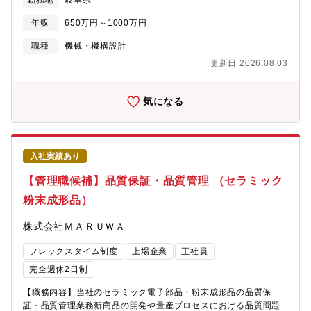
勤務地
岐阜県
ミック部品に関する多くの材料・工法・技術を学ぶことができ、
新商品の開発に生かすことができます。構造設計および工法開発
年収
650万円～1000万円
の要素が強く、専門分野の知識よりもアイデアやひらめき等で商
品が開発できることが多く、多方面から物事を考える習慣が身に
職種
機械・機構設計
付きます。また、チームで一体となって新規商品に取り組み、完
更新日 2026.08.03
成した際の達成感を感じることができます。
気になる
入社実績あり
【管理職候補】品質保証・品質管理 （セラミック
粉末成形品）
株式会社ＭＡＲＵＷＡ
フレックスタイム制度
上場企業
正社員
完全週休2日制
【職務内容】当社のセラミック電子部品・粉末成形品の品質保
証・品質管理業務新商品の開発や量産プロセスにおける品質問題