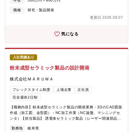
年収
500万円～800万円
先も充実しています
磨対象物（金属、ガラス、プラスチック等）に応じた研磨スラリ
ーの組成の最適設計、材料の選定（砥粒：コロイダルシリカ等、
職種
研究・製品開発
添加剤：エッチング剤、分散剤、界面活性剤、ポリマー等）■化学
更新日 2026.08.07
的作用モデル（ミクロ、マクロ挙動）、メカニズムの解明■材料の
新規探索、サプライヤーとの共同開発、文献・特許調査※機能材
開発課では、上記に加え、以下も担って頂く可能性がありま
気になる
す。・粉体の高濃度のスラリー化、応用開発、新規適用先の検討
・分散性、高流動性、高濃縮性の発現を目指す技術開発 【募集背
景】精密研磨材分野の研究開発力の強化を目的とし、化学作用モ
デルの研究探索、商品開発を推進する研究人員を募集します。
入社実績あり
【配属部署】機能材開発部：ディスク開発課…ハードディスク基
板向け高精度研磨スラリーの研究開発
粉末成型セラミック製品の設計開発
株式会社ＭＡＲＵＷＡ
フレックスタイム制度
上場企業
正社員
完全週休2日制
【職務内容】粉末成型セラミック製品の開発業務・3DのCAD図面
作成（加工図、金型図）・NC加工作業（NC旋盤、マシニングセ
ンタ）【担当製品】 誘電体セラミック製品（レーザー関連部品、
通信関連部品、自動車向け部品）【この仕事の面白さ・魅力】 当
勤務地
岐阜県
社の誘電体セラミック製品は携帯電話等の移動体通信の基地局や