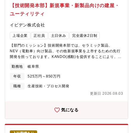
属部門】技術開発本部 ものづくり支援部 生産技術１G（52
【技術開発本部】新規事業・新製品向けの建屋・
名）もしくは生産技術２G（30名）【業務の魅力】・まだ世に出
ユーティリティ
ていない製品に関わることのできる業務です。顧客の仕様に合わ
せるのではなく、0からものづくりに携わることができます。・自
イビデン株式会社
由な発想で幅広い業務に携わることが可能です。担当製品が多岐
にわたることに加え、技術開発本部は、要素技術開発/設計から量
上場企業
正社員
土日休み
完全週休2日制
産まで一貫して行っています。・技術開発本部は仕事自掛技術が
強みであり、自身で設計して、自身で組立までおこなうことがで
【部門のミッション】技術開発本部では、セラミック製品、
きます。【採用背景】開発テーマが増加しており、組織強化のた
NEV（電動車）向け製品、その他新規事業を上市するための先行
めの採用となります。
開発を担っております。KANDO(感動)を提供することにより、新
規開発品を採用に結び付けることで、2027年までに200億円/年の
勤務地
岐阜県
売上を目指しています。モノづくり支援部では工法開発から設備
開発まで先行開発から量産移行期の生産技術業務を広く担ってい
年収
525万円～850万円
ます。【業務内容】・新規テーマ向け建屋/・ユーティリティー設
備のメーカー調整、見積取得、工事管理・既存建屋・ユーティリ
職種
生産技術・プロセス開発
ティー設備の移設や解体のメーカー調整、見積取得、工事管理
更新日 2026.08.03
【配属部門】技術開発本部 ものづくり支援部 生産技術２
G（30名）【業務の魅力】・まだ世に出ていない製品に関わるこ
とのできる業務です。顧客の仕様に合わせるのではなく、0からも
気になる
のづくりに携わることができます。・自由な発想で幅広い業務に
携わることが可能です。担当製品が多岐にわたることに加え、技
術開発本部は、要素技術開発/設計から量産まで一貫して行ってい
ます。・技術開発本部は仕事自掛技術が強みであり、自身で設計