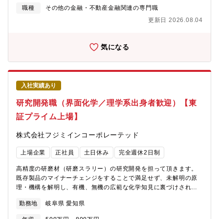
ないICパッケージ基板や、自動車の環境対応を支えるセラミック
スをご提供するため、様々な取り組みを行っています。【雇用形
職種
その他の金融・不動産金融関連の専門職
製品など、世界トップクラスの企業から選ばれる企業に成長を遂
態】正社員：定年63歳 ※再雇用有（65歳まで）【勤務地】※入
げている「技術開発型企業」です。特に半導体パッケージ基板
更新日 2026.08.04
社の弊社損害サービス主任の募集は、現時点で以下を予定してお
は、半導体業界全体の需要拡大に伴い、今後の事業拡大が見込ま
ります。・名古屋・刈谷・豊橋・津
れております。その中でも、通信の高度化や、特に生成AI向けに
気になる
対応する技術力で世界中の主要企業から高く評価されています。
また、安心して働ける職場環境の整備も進んでおり、社外から
も、以下の評価を受けています。「プラチナくるみん」(厚労省)
2020年に岐阜県民間企業で初めて認定取得「健康経営優良法人ホ
ワイト500」(経産省) 2017年より10年連続認定取
入社実績あり
得 2025年には「健康
研究開発職（界面化学／理学系出身者歓迎）【東
経営銘柄」に初選定「ワークライフバランスエクセレント企業」
(岐阜県) 2018年に認定取得【大垣市の魅力】田舎過ぎず都会過
証プライム上場】
ぎず、どちらの楽しみ方もできることから近年は移住者に人気の
地域となっており、住みよさランキングでも全国で上位にランク
株式会社フジミインコーポレーテッド
インしています。・都市部への交通アクセス良好 イビデンが
多くの事業場を置く岐阜県大垣市は自然豊かな土地でありなが
上場企業
正社員
土日休み
完全週休2日制
ら 名古屋までは30分、大阪へも90分というアクセス環境も非
常に良い土地です。・物価も安く、生活しやすい環境 2LDKの
高精度の研磨材（研磨スラリー）の研究開発を担って頂きます。
賃貸物件の家賃では、名古屋市全区の平均値が約10万円で、大垣
既存製品のマイナーチェンジをすることで満足せず、未解明の原
市は約6万円 商店街から大型店舗まで充実しており、ショッピ
理・機構を解明し、有機、無機の広範な化学知見に裏づけされた
ングモールも数多くあります・子育て支援が充実 高校生世代
新規技術・新規製品の開発に取り組みます。※適正次第で将来的
勤務地
岐阜県 愛知県
まで通院と入院にかかる医療費(自己負担相当額)助成（所得制限な
に顧客対応（商品紹介、試験結果聴取、課題対応等）もお任せ致
し） 保育園・幼保園・留守家庭児童教室・病児保育など預け
します。※メンバークラス～主任クラスを想定【具体的内容】■研