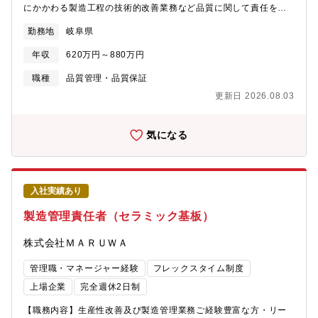
にかかわる製造工程の技術的改善業務など品質に関して責任を持
って取り組んでいただきます。業務内容は、以下のとおりで
勤務地
岐阜県
す。・顧客対応（監査・クレーム・品質打ち合わせ）・外部購
入・委託メーカーへの品質対応・社内クレーム対応・部内品質管
年収
620万円～880万円
理 等【担当製品】セラミック電子部品・粉末成形品【この仕事
の面白さ・魅力】会社の成長には品質が最重要であり、責任とや
職種
品質管理・品質保証
りがいを感じられる仕事です。
更新日 2026.08.03
気になる
入社実績あり
製造管理責任者（セラミック基板）
株式会社ＭＡＲＵＷＡ
管理職・マネージャー経験
フレックスタイム制度
上場企業
完全週休2日制
【職務内容】生産性改善及び製造管理業務ご経験豊富な方・リー