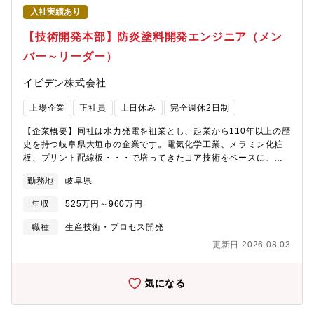
クライフバランスエクセレント企業」(岐阜県) 2018年に認定取
入社実績あり
得【業務内容】EV向けの防炎塗料の開発やバッテリー部品の塗装
工程に携わっていただきます。塗料を開発・販売するだけでな
【技術開発本部】防炎塗料開発エンジニア（メン
く、バッテリー部品に塗装し顧客に納品することも想定していま
バー～リーダー）
す。その為、塗料の配合設計、量産に向けたプロセス開発にとど
まらず、バッテリー部品への塗装工程までを担当いただきます。
イビデン株式会社
【業務の魅力】・EVではバッテリーの損傷や充電中のトラブルに
よる発火事故を防止することが安全性確保において非常に重要で
上場企業
正社員
土日休み
完全週休2日制
す。担当製品は安全性確保に関わる重要な製品になります。・EV
市場で最も大きなマーケットである中国に向けた事業に携わるこ
【企業概要】同社は水力発電を祖業とし、起業から110年以上の歴
とが可能です。・新規事業の創出を達成する一員となり、世界ト
史を持つ岐阜県大垣市の企業です。電気化学工業、メラミン化粧
ップのメーカーの顧客に対応することができます。【大垣市の魅
板、プリント配線板・・・で培ってきたコア技術をベースに、時
力】田舎過ぎず都会過ぎず、どちらの楽しみ方もできることから
代の変化とともに事業を展開してきました。現在では、半導体に
近年は移住者に人気の地域となっており、住みよさランキングで
勤務地
岐阜県
は欠かせないICパッケージ基板や、自動車の環境対応を支えるセ
も全国で上位にランクインしています。・都市部への交通アクセ
ラミック製品など、世界トップクラスの企業から選ばれる企業に
ス良好 イビデンが多くの事業場を置く岐阜県大垣市は自然豊
年収
525万円～960万円
成長を遂げている「技術開発型企業」です。特に半導体パッケー
かな土地でありながら 名古屋までは30分、大阪へも90分とい
ジ基板は、半導体業界全体の需要拡大に伴い、今後の事業拡大が
職種
生産技術・プロセス開発
うアクセス環境も非常に良い土地です。・物価も安く、生活しや
見込まれております。その中でも、通信の高度化や、特に生成AI
すい環境 2LDKの賃貸物件の家賃では、名古屋市全区の平均値
更新日 2026.08.03
向けに対応する技術力で世界中の主要企業から高く評価されてい
が9.8万円で、大垣市は5.8万円 商店街から大型店舗まで充実
ます。また、安心して働ける職場環境の整備も進んでおり、社外
しており、ショッピングモールも数多くあります・子育て支援が
からも、以下の評価を受けています。「プラチナくるみん」(厚労
気になる
充実 高校生世代まで通院と入院にかかる医療費(自己負担相当
省) 2020年に岐阜県民間企業で初めて認定取得「健康経営優良法
額)助成（所得制限なし） 保育園・幼保園・留守家庭児童教
人ホワイト500」(経産省) 2017年より9年連続認定取得「健康経
室・病児保育など預け先も充実しています【部門のミッション】