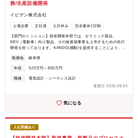
務/生産設備開発
地のコンダクターに対する生産指示や生産状況の確認、生産能力
の確認、生産計画の立案（海外出張はあまり発生いたしません）
イビデン株式会社
【配属部門】事業推進部（109名） 生産管理G（68名）【業務の
魅力】・世界規模で需要の高い半導体の最前線で、コンダクター
上場企業
正社員
土日休み
完全週休2日制
としてサプライチェーンを回すダイナミズムを経験できます・完
成されたラインの維持・管理だけでなく、最先端のスマートファ
【部門のミッション】技術開発本部では、セラミック製品、
クトリーを構築し、最適化する希少なキャリアを築けます・自社
NEV（電動車）向け製品、その他新規事業を上市するための先行
で開発したシステムを活用しビッグデータやデジタルツインを駆
開発を担っております。KANDO(感動)を提供することにより、新
使したデータドリブンな環境で、市場価値の高い「IT×生産管理」
規開発品を採用に結び付けることで、2027年までに200億円/年の
のスキルが身に付きます【企業の特徴／魅力】同社は、安定した
勤務地
岐阜県
売上を目指しています。モノづくり支援部では工法開発から設備
経営基盤と先進的な開発投資により、半導体パッケージ基板・
開発まで先行開発から量産移行期の生産技術業務を広く担ってい
DPFの2つの製品で世界トップクラスのシェアを誇っています。社
年収
525万円～850万円
ます。【業務内容】新規製品の量産ライン立ち上げを担当いただ
会に貢献する製品を取り扱いつつ、社員一人ひとりが主体的に課
きます。生産設備の制御設計を中心に、工程設計、工法開発（プ
職種
電気設計・シーケンス設計
題設定や企画提案を行い、自らの成長を実感できる環境がありま
ロセス開発）、設備開発および設備導入まで（構想設計、詳細設
す。また、社員の働きやすさを大切にし、平均的な残業時間は月
更新日 2026.08.03
計、発注、組立、検証）広く担当いただきます。担当テーマごと
20～30時間程度となっており、年次有給休暇も年間15日程度取得
に、上記業務に広く携わっていただけることが可能です。【配属
しています。安定した働きやすさの中で、自己成長と会社の成長
部門】技術開発本部 ものづくり支援部 生産技術１G（52名）
気になる
を同時に実現できる魅力的な職場です。【募集部門】電子事業本
【業務の魅力】・まだ世に出ていない製品に関わることのできる
部 生産管理グループ
業務です。顧客の仕様に合わせるのではなく、0からものづくりに
携わることができます。・自由な発想で幅広い業務に携わること
が可能です。担当製品が多岐にわたることに加え、技術開発本部
入社実績あり
は、要素技術開発/設計から量産まで一貫して行っています。・技
術開発本部は仕事自掛技術が強みであり、自身で設計して、自身