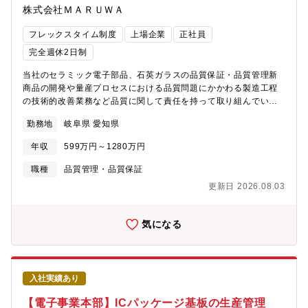
イビデングループ全体の給与・勤怠業務を支えるシェアードサー
株式会社ＭＡＲＵＷＡ
ビスとして、実務運営から業務改善、システム刷新まで幅広く携
われるポジションです。【業務の面白み・魅力】イビデングルー
フレックスタイム制度
上場企業
正社員
プ全社の給与・勤怠業務を担うため、一般的な一企業の労務担当
完全週休2日制
では経験しにくいスケールの大きな労務管理に携わることができ
ます。また、イビデン人事部門、パッケージ導入メーカー、グル
当社のセラミック電子部品、石英ガラスの品質保証・品質管理新
ープ内システム会社など複数の関係者と協業しながら、人事系基
商品の開発や量産プロセスにおける品質問題にかかわる製造工程
幹システム刷新プロジェクトを推進できる点も魅力です。労務実
の技術的改善業務など品質に関して責任を持って取り組んでいた
務の経験を活かしながら、業務効率化・品質向上・システム運用
だきます。・品質向上のための改善活動、仕組みづくり・品質ク
改善にも関われるため、給与計算や勤怠管理の経験をより広いフ
勤務地
岐阜県 愛知県
レーム撲滅活動（社内、社外・顧客対応含む）・新製品立ち上げ
ィールドで活かしたい方にマッチする環境です。【キャリアステ
にともなう、工程品質の確立・顧客監査対応【担当製品／勤務
年収
599万円～1280万円
ップイメージ】入社後は、給与計算・勤怠管理・年末調整などの
地】◇セラミック厚膜・薄膜基板、粉末成型部品、モジュール製
労務実務を通じて、イビデングループの労務運用を理解いただき
品（高周波・アンテナ）等／土岐工場（岐阜）、山の田工場（愛
職種
品質管理・品質保証
ます。その後は、人事系基幹システム刷新や業務改善テーマにも
知）◇EMC対策部品（コンデンサ・インダクタ）、NFCアンテ
更新日 2026.08.03
参画し、労務領域における業務効率化・品質向上を推進いただく
ナ、セラミック端子等／直江津工場・春日山工場（新潟）※適性
ことを期待しています。将来的には、シェアードサービス領域の
やご希望を考慮して勤務地を検討いたします。※ご経験のある方
中核人材として、メンバーと連携しながら部内の重点施策や改善
はマネジメント業務をお任せする可能性があります。【この仕事
気になる
活動をリードいただくポジションです。
の面白さ・魅力】製品数や顧客の広がりに伴い、現状よりも更な
る製品品質の向上、品質保証体制の強化に貢献いただくことがで
きます。
入社実績あり
【電子事業本部】ICパッケージ基板の生産管理