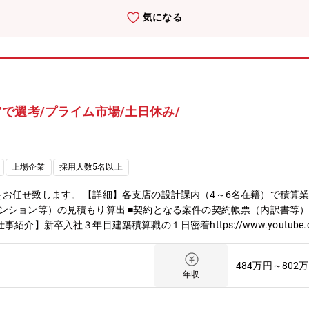
生産性向上がミッションとなります。【採用背景】組織の持続的な成長
気になる
構成を目指しております。また、次世代工場に向けたプロジェクトも進
の魅力】・鋳造技術の専門性を深められる:エンジンやトランスミッシ
、自ら検討した形状・方案・設備が実際の量産ラインで流れ、製品とし
Iや自動化、DX・IoTなど、最新技術を活用しデジタル技術と現場のモ
の選択肢が豊富:モデリング、金型設計、生産準備、設備改善など、適
が少ない組織だからこそ、丁寧な育成とキャリア支援を受けられます。【
で選考/プライム市場/土日休み/
プロセス・品質管理の基礎を習得・その後: 生産準備、設備改善、CA
立・次世代工場プロジェクトへの参画や、専門分野でのスペシャリスト
の方については、これまでのご経験やスキルに応じて、入社時の配属先
験を活かせるポジションへの配属も可能です。【職場環境・働き方】・
上場企業
採用人数5名以上
周辺に居住している社員もおります・リモート勤務:基本的には滋賀工
にも鋳造部門がありますが、現在は滋賀工場への業務移管を進めており
お任せ致します。 【詳細】各支店の設計課内（4～6名在籍）で積算業
ンション等）の見積もり算出 ■契約となる案件の契約帳票（内訳書等）の
新卒入社３年目建築積算職の１日密着https://www.youtube.com/
バランスを保ち、メリハリのある働き方が可能。■様々な物件の種類に
き方改革/ワークライフバランスなど https://www.kentaku.co.j
484万円～802
.youtube.com/watch?v=9lxU55gBjgM【配属先情報】滋賀
年収
3月認定（ホワイト500:4回目）■Nextなでしこ 共働き・共育て支援企業／2
企業特別賞を受賞■くるみん認定／2023年11月認定■ハタラクエール／202