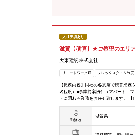
造技術の専門性を活かした製品開発と
採用を強化し、バランスの取れた年齢
務となっており、募集します。【業務
に携われます。・開発段階から関わり
れます。・次世代技術に挑戦できる: A
術の創生に参画できます。・キャリア
入社実績あり
築けます・育成環境が整っている:若手
滋賀【積算】★ご希望のエリア
産ラインの品質管理業務を中心に、鋳造
ションしながら、自身の専門領域を確
大東建託株式会社
リアアップも可能です※キャリア採用
ラインからのスタートではなく、ご経
リモートワーク可
フレックスタイム制度
ている社員もいれば、竜王や近江八幡
宅・リモート。・転勤:大阪池田地区
【職務内容】同社の各支店で積算業務を
国内外関係会社への出向あり。
名程度）■事業提案物件（アパート、マ
トに関わる業務をお任せ致します。 【仕事紹介】
託の魅力】 ■土日休みのため、公私の
能力も身につきます。 【ダイバーシティ推進】働
滋賀県
建託の働きやすさとは？ https://www
勤務地
【外部評価】■健康経営優良法人／2024年
WOMAN AWARD／2023年11月