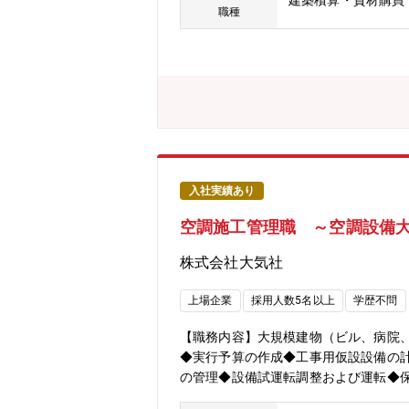
建築積算・資材購買
（総合）として表彰■D&I AWARD／2
職種
入社実績あり
空調施工管理職 ～空調設備
株式会社大気社
上場企業
採用人数5名以上
学歴不問
【職務内容】大規模建物（ビル、病院
◆実行予算の作成◆工事用仮設設備の
の管理◆設備試運転調整および運転◆保
してゆるぎない地位を築いています。