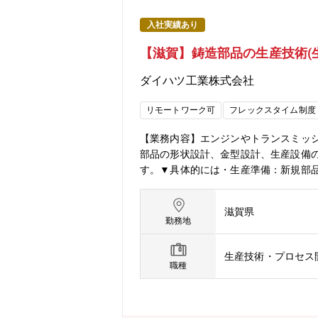
入社実績あり
【滋賀】鋳造部品の生産技術(
ダイハツ工業株式会社
リモートワーク可
フレックスタイム制度
【業務内容】エンジンやトランスミッ
部品の形状設計、金型設計、生産設備
す。▼具体的には・生産準備：新規部
状設計とモデリング業務・CAE解析：
発・生産設備の導入：鋳造機や周辺設
滋賀県
産性向上活動・生産技術開発：鋳造工法
勤務地
務からスタートし、鋳造部品の製造プ
備改善、CAE、金型設計などの業務に
生産技術・プロセス
A、TOPCAST他)・CADシステム(
職種
ンジンやトランスミッションなどの鋳
の業務分担としては、生産準備、CAE
の人員となっています。当室は、エン