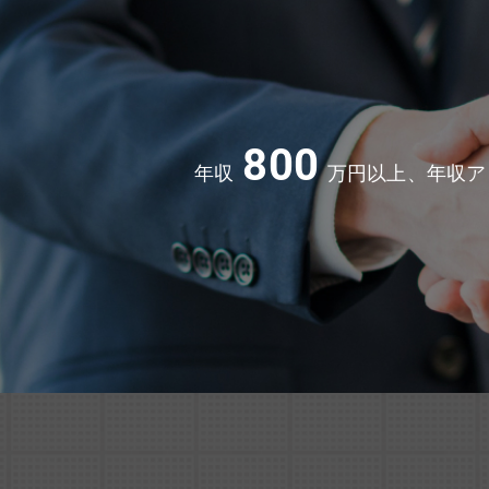
800
年収
万円以上、年収ア