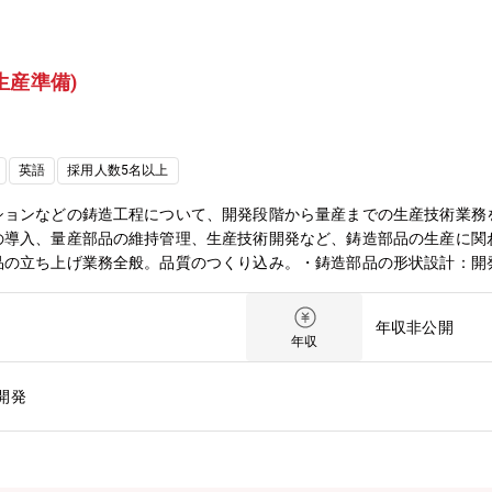
生産準備)
英語
採用人数5名以上
ションなどの鋳造工程について、開発段階から量産までの生産技術業務
の導入、量産部品の維持管理、生産技術開発など、鋳造部品の生産に関
品の立ち上げ業務全般。品質のつくり込み。・鋳造部品の形状設計：開
解析に基づく形状・方案・条件の最適化および開発・金型設計：鋳造部
備、ロボット等を用いた量産プロセスの検討、立ち上げ。・量産ライン
年収非公開
開発および次世代工場推進 (AI、IoTなどによるデジタル化推進)※
年収
ロセスや品質管理の基礎を学んでいただきます。その後、ご本人の適性
ローテーションしながら、専門性を高めていただきます。▼使用言語、環境
開発
モデリング・金型設計用 Creo他)・PLC、DX・IoT関連のデジタルツー
造部品について、「製品開発」から「生産準備」「量産部品の維持管理
・モデリング・金型設計、量産部品の維持管理、生産技術開発、その他(
ジンやトランスミッションの基幹となる鋳造部品の品質を鋳造技術の面