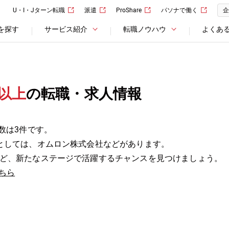
U・I・Jターン転職
派遣
ProShare
パソナで働く
企
を探す
サービス紹介
転職ノウハウ
よくあ
以上
の転職・求人情報
数は3件です。
としては、オムロン株式会社などがあります。
ど、新たなステージで活躍するチャンスを見つけましょう。
ちら