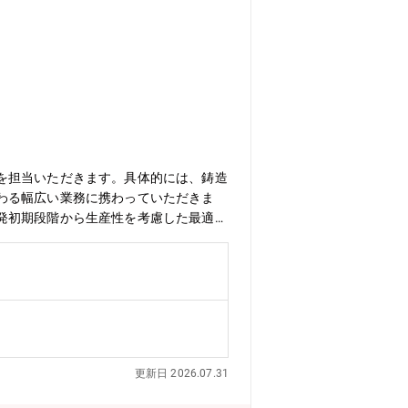
を担当いただきます。具体的には、鋳造
わる幅広い業務に携わっていただきま
発初期段階から生産性を考慮した最適形
品を製造するための金型設計および開
の維持・改善：量産部品の品質管理や生
入社後は、まず量産ラインの維持・改善業
やキャリア希望に応じて、生産準備、設
、ツール・CAE解析ツール(MAGM
ル【組織について/ミッション】当室は、エ
」まで一貫して担当する組織です。室内
更新日 2026.07.31
出向者等)で構成され、それぞれ同程度
から支える重要な役割を担っており、鋳