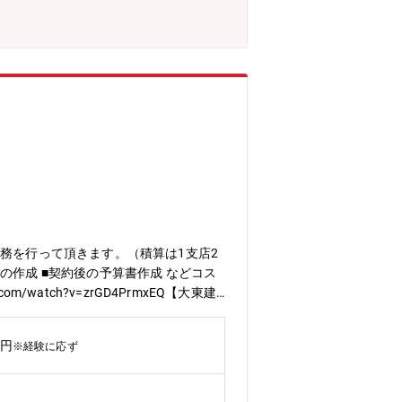
と技術継承を実現するため、若手人材の
行しており、将来を担う人材の確保が急
ョンなど、自動車の基幹部品の生産技術
て世の中に出ていくプロセスを見届けら
ノづくりを組み合わせた、新しい生産技
性に応じて様々な専門分野でキャリアを
キャリアパス】・入社後5年程度: 量
E、金型設計などの専門業務へローテー
としての活躍、マネジメント職へのキャ
を柔軟に調整いたします。必ずしも量産
通勤:大阪や京都から高速道路で通勤し
場内にあるオフィスへ出社。適宜、在
、基本的には滋賀勤務となります。他、
務を行って頂きます。（積算は1支店2
作成 ■契約後の予算書作成 などコス
watch?v=zrGD4PrmxEQ【大東建
携わることが出来るので、設計としての
p/diversity/ 【子育て支援充実】大東
万円
※経験に応ず
県内各支店 選考の段階で希望エリアをお伺いします
024年３月選定■Forbes JAPAN
4年3月受賞（3年連続）、優良福利厚生法人