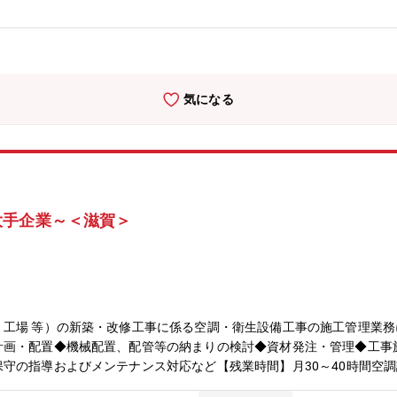
023年12月ベストワークプレイス認定（3年連続）、D&I Award大賞受賞
気になる
大手企業～＜滋賀＞
、工場 等）の新築・改修工事に係る空調・衛生設備工事の施工管理業
計画・配置◆機械配置、配管等の納まりの検討◆資材発注・管理◆工事
守の指導およびメンテナンス対応など【残業時間】月30～40時間空
小規模改修工事から大規模新築工事まで様々な案件があり、経験を存分