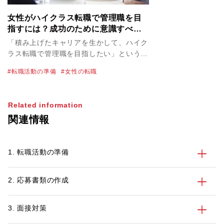
女性がハイクラス転職で管理職を目
指すには？成功のために意識すべ
き“5つ”のこと
「積み上げたキャリアを生かして、ハイク
ラス転職で管理職を目指したい」という女
性の方もいるのではないでしょうか。一方
転職活動の準備
女性の転職
で、「周りに相談できる女性の管理職がい
ない」「女性の自分が管理職として採用し
てもらえるか分からない」といった理由
Related information
で、ハイクラス転職に迷っている方が多い
関連情報
のも事実です。そこで今回は、女性の方が
安心してハイクラス転職を実現できるよ
う、「転職上の課題」や「成功のポイン
1. 転職活動の準備
ト」を分かりやすく解説します。
2. 応募書類の作成
3. 面接対策