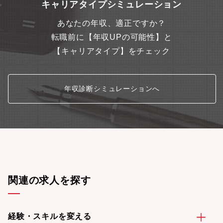
キャリアタイプシミュレーション
ム開発の知識など、 必要知識が多岐にわたるため、必要知識を
自ら手を動かしてキャッチアップしていただきます ■勤務環境・
フレックス制度を採用した自由な勤務環境です。 ※標準的な勤
あなたの年収、適正ですか？
務時間帯 9:30～17:30（所定労働時間１日7時間、想定残業時間：
転職前に【年収UPの可能性】と
0-2時間/日程度)週2日以上のオフィスへの出社勤務と在宅勤務を
【キャリアタイプ】をチェック
併用するハイブリッドワークを行っています。■英語を使った業務
についてGlobal Teamへのクラウドサブスクリプションなど申請
や、Global Teamとのメールでのやり取り「※企業紹介動画もあ
るので是非ご参照ください。https://www.youtube.com/watch?
年収診断シミュレーションへ
v=GjJJ7K6vhTw 」※東京事務所は豊洲エリアへの移転を計画中
（2026年秋予定）
関連の求人を探す
経験・スキルを変える