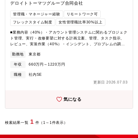
デロイトトーマツグループ合同会社
管理職・マネージャー経験
リモートワーク可
フレックスタイム制度
女性管理職比率30%以上
■業務内容（40%）・アカウント管理システムに関わるプロジェク
ト管理、実行・改修要望に対する計画立案、管理、タスク指示、
レビュー、実装作業（40%）・インシデント、プロブレムの調
査、対策・アカウント管理システムの改善計画の立案、提案、実
勤務地
東京都
行（20%）・その他の管理業務、調整業務（レポート作成、他部
署との調整、予算管理、要員マネジメント、ベンダー管理、発
年収
660万円～1220万円
注）等■概要デロイトグループのアカウント管理システムの運用・
改善を行うチームのマネジャー候補を募集します。グループの成
職種
社内SE
長を支えるActive DirectoryやAzure Active Directory管理を自動
更新日 2026.07.03
化するシステムの開発と運用に携わって頂きます。■採用背景デロ
イトグループでは、Microsoft Active DirectoryやOffice 365を認
証基盤として活用しています。これらアカウントやメールボック
気になる
スの操作は独自に開発したIAM管理システムで自動化されていま
す。今回、システム規模の拡大に伴い、このIAM管理システムの運
用と改善を行う専任の担当者を募集することとなりました。■想定
業務現在、オンプレミスからAzureのサーバレス環境への移行プロ
1
検索結果一覧
件（1～1件表示）
ジェクトを進めています。この移行プロジェクトのサブPMを担っ
て頂き、その後徐々に独立してプロジェクトを遂行できるように
なって頂きます。プロジェクト終了後は、社内の様々な部門とか