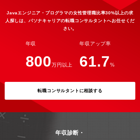
かわりながら、システム運用と改善提案を進めます。■対象システ
ムの概要自動でActive Directoryのアカウント・グループを作成、
Javaエンジニア・プログラマの女性管理職比率30%以上の求
変更、削除するシステムですWebアプリケーションとして管理画
人探しは、パソナキャリアの転職コンサルタントへお任せくだ
面、各種ユーザー申請画面をもちます人事情報を取得し、入社に
さい。
伴うアカウントの自動作成、退職に伴うアカウントの自動削除
や、組織情報に基づいたグループの生成などを行いますユーザー
からの申請を受け付け、ワークフローによる上長承認を得て、メ
年収
年収アップ率
ールボックスや、メーリングリスト作成を行います新システムは
以下アーキテクチャで構成されています。 ・Next.js（Azure
800
61.7
App Service） ・Azure Database for PostgreSQL ・Azrue
万円以上
%
Functions(Powershell)■業務詳細・現行システムの運用管理・新
システムへの移行プロジェクト管理・新システムの運用と継続的
な改善や予算作成、予算管理■ポジションの魅力・マネジャーを目
指して頂けます・20,000人以上のユーザーを持つIAM基盤の運用
とプロジェクト管理経験を積むことができます・Active Directory
転職コンサルタントに相談する
やAzureインフラ、システム開発など多岐にわたる技術知識と経験
を積むことができます・自ら改善計画を立案し、システムや業務
を向上させることができます・全社で利用しているシステムであ
り、改善などによる社内インパクトが大きい仕事です・エンドユ
ーザーから人事担当者、総務など様々な人とかかわりながら仕事
を進めることができます■入社後の期待・専門知識や経験をいか
し、プロジェクトチーム・運用チームをリードしていただきま
年収診断・
す・Microsoft系のインフラ知識、Azureのインフラ知識、システ