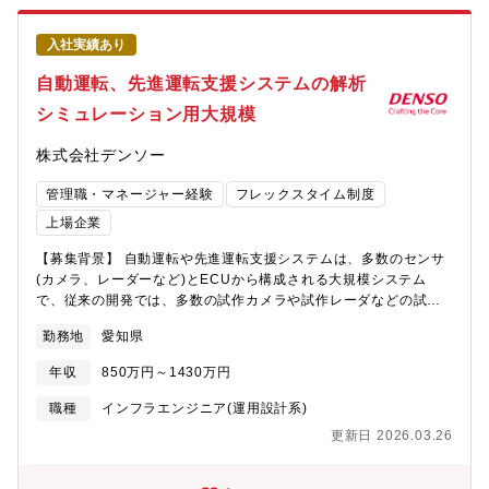
いただきます。（具体的には以下のいずれかに携わっていただき
ます）・大規模データ収集に向けた要件定義、仕様検討、PoC実
入社実績あり
行・クラウドサービス上のアプリケーション開発orクラウドイン
フラ基盤の構築orデータ分析・サービス提供に向けた信頼性向
自動運転、先進運転支援システムの解析
上・セキュリティ確保及び運用設計・実車評価、フィードバック
シミュレーション用大規模
【組織のミッションについて】 先進モビリティシステム開発部の
ミッションは、誰もが安心して移動できる未来社会を実現するこ
株式会社デンソー
とです。それを実現するために、「クルマの知能化」に関する最
先端のシステム開発を行っている部門です。デンソーは、社会に
管理職・マネージャー経験
フレックスタイム制度
「安心」を提供するリーディングカンパニーとして、交通事故死
亡者ゼロを目指して、安全製品やシステムの開発に注力してきま
上場企業
した。その中で、私たち先進モビリティシステム開発部は、クル
【募集背景】 自動運転や先進運転支援システムは、多数のセンサ
マの知能化に関する最先端技術の応用開発を常に牽引していま
(カメラ、レーダーなど)とECUから構成される大規模システム
す。【組織構成】 私たち先進モビリティシステム開発部は、東京
で、従来の開発では、多数の試作カメラや試作レーダなどの試験
の羽田オフィスに、約100名の部員が在籍しており、クルマの知能
機器を搭載した試験車両を世界中で走行し、評価データを取得
化に関する応用開発を進めるため、データ収集、大規模データマ
勤務地
愛知県
し、それら膨大なデータを多量のサーバで高速に並列処理をして
ネジメント、高性能AIモデル開発、実車評価など様々なチームが
きていました。今後は試験車両だけでなく一般走行車両からのデ
一丸となって開発を進めている組織になります。【業務のやりが
年収
850万円～1430万円
ータ収集やデータドリブン開発などビッグデータの活用範囲も広
い】 現在は、社内の複数の部門とも連携し、さまざまなパートナ
がっていくことから、シミュレーション環境をさらにブラッシュ
ー企業との協業も組み合わせた開発を推進しており、クラウド関
職種
インフラエンジニア(運用設計系)
アップし、ユーザビリティ向上と高速化を図っていくことに取り
連技術、SoC（System on Chip）関連技術などの自動車産業以外
更新日 2026.03.26
組んでおります。また、仮想環境(デジタルツイン)への対応も進め
の先端技術を融合したシステム開発を進めています。このよう
ていきます。未解決の部分を含めて挑戦的な課題に一緒にチャレ
に、社内外の仲間とチーム一丸となって、最先端のイノベーティ
ンジしていただける方を募集しています。【業務のやりがい・身