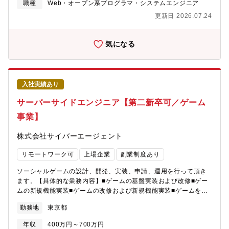
領域（ゲーム／XR／VR／AR／MR）の開発案件へ参画いただき
職種
Web・オープン系プログラマ・システムエンジニア
ます。・家庭用ゲーム機のシステム開発・ゲーム機向けバックエ
更新日 2026.07.24
ンドサービス開発・次世代XRヘッドマウントディスプレイ開発・
アプリケーション開発・設計、実装、テスト・チーム開発への参
画※案件によっては客先常駐の可能性あり【技術情報】・C・
気になる
C++・C#・JavaScript・Python・Java・Kotlin・Unity・Unreal
Engine・OpenXR・ARKit・HLSL・AWS・Azure・Android・
iOS【組織構成】配属部門：エンジニアリング本部アプリケーショ
ン開発部 Entertainment【ミッション】XR・ゲーム領域の開発を
入社実績あり
推進し、将来的なXR事業拡大の中核人材として活躍いただくこと
を期待しています。【業務の魅力】・ゲーム機やXRデバイス開発
サーバーサイドエンジニア【第二新卒可／ゲーム
に携われる・XR領域の事業拡大フェーズに参加できる・システム
事業】
開発からバックエンドまで幅広い技術を習得可能・顧客との折衝
や開発推進スキルも磨ける・将来的には自社製品やサービス開発
株式会社サイバーエージェント
に関われる可能性がある・XR市場の成長に伴い市場価値の高い経
験を積める【キャリアパス】■20代・担当機能の設計、実装、テス
リモートワーク可
上場企業
副業制度あり
トを担当・実務開発者として技術力を習得■30代・リーダーまたは
サブリーダーとして活躍・要求分析やシステム設計に従事・顧客
ソーシャルゲームの設計、開発、実装、申請、運用を行って頂き
価値につながるソフトウェア開発を推進■40代・アーキテクトとし
ます。【具体的な業務内容】■ゲームの基盤実装および改修■ゲー
てシステム全体を設計・技術開発および顧客提案を担当・組織マ
ムの新規機能実装■ゲームの改修および新規機能実装■ゲームを効
ネジメントへの挑戦も可能■50代以降・技術エキスパート・組織マ
率的に開発するために必要な周辺ツールの実装および改修■その
ネジャー・後進育成・プロダクトマネジメント
勤務地
東京都
他、エンジニア/デザイナー/プランナー間とのコミュニケーション
【本ポジションの魅力】■大中小さまざまな規模、フェーズの運用
年収
400万円～700万円