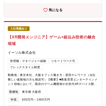
【IoTセキュリティコンサルティングサービスの概要】■現状課題
の把握、セキュリティリスクの可視化と対策ロードマップの策定■
気になる
ポリシー・ガイドライン策定■セキュリティに関する脆弱性診断■
実行支援https://www.nri-
secure.co.jp/service/consulting/iot_security【ポジションの魅
力】・自動車、スマートメータ、船舶、ロボット、医療機器、ゲ
入社実績あり
ーム機など幅広いデバイスのセキュリティコンサルティングの実
績があるため、専門性を高めることができる環境です。・お客様
【XR開発エンジニア】ゲーム×組込み技術の融合
の課題のヒアリングからIoTセキュリティの設計・開発・運用まで
領域
一気通貫で支援することが可能な環境です。・1人当たり年間50万
円教育予算が設定されており、SANSトレーニングなど自由に研修
イーソル株式会社
を受講できる環境です。【配属想定組織】NRIセキュアテクノロジ
ーズDXセキュリティコンサルティング事業本部IoTセキュリティ
管理職・マネージャー経験
リモートワーク可
事業部
フレックスタイム制度
勤務地：東京本社、大阪オフィス働き方：原則テレワーク（出社
難しい遠隔地の方も相談可）【概要】■募集背景エンターテインメ
ント領域において、既存のゲーム機開発や次世代XRデバイス開発
を基盤とし、今後XR関連事業を強化するための増員募集です。同
勤務地
東京都 大阪府
社はこれまで組込みソフトウェア開発を強みとしてきましたが、
XR領域の拡大に向けてゲームエンジンやUI/UX開発の知見を持つ
年収
600万円～1000万円
人材の採用を進めています。【業務内容】エンターテインメント