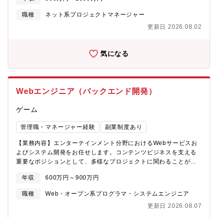
め、優れたサービス投入によってゲームを変え、トッププレイヤ
ーになれる可能性があります。■既存プロダクトを成長させるため
職種
ネット系プロジェクトマネージャー
のリード、設計、開発、運用■新規プロダクトの発案、リード、設
更新日 2026.08.02
計、開発、運用■仮説検証のためのアンケート、ユーザヒアリン
グ、データ分析【得られる経験、スキル】■既存プロダクトを成長
させるためのリード、設計、開発、運用の経験■新規プロダクトの
気になる
発案、リード、設計、開発、運用の経験■仮説検証のためのアンケ
ート、ユーザヒアリング、データ分析の経験【組織構成】プロダ
クトチームはサービス／プロダクトごとにビジネスサイド、プロ
ダクトマネージャー、エンジニア、デザイナー、QAを含めて平均
Webエンジニア（バックエンド開発）
10名～20名程度でひとりひとりの裁量も大きい、機動力の高いチ
ーム編成になっています。【開発環境】チームにより最適なツー
ゲーム
ルを選択しています。（AdobeXD、JIRA/Redmine等。Slack、
confluenceは共通）【参考情報】
管理職・マネージャー経験
副業制度あり
https://www.m3tech.blog/entry/tips-for-pdm-take-
overhttps://www.m3tech.blog/entry/whats-benefits-that-vpoe-
【業務内容】エンターテインメント分野におけるWebサービスお
has-product-management-skills-
よびシステム開発をお任せします。コンテンツビジネスを支える
2019https://www.m3tech.blog/entry/sofutowea-first-
重要なポジションとして、多様なプロジェクトに関わることがで
retrospective-
きます。【具体的な業務内容】■ゲームタイトル公式サイトの開
年収
600万円～900万円
2019https://2019.pmconf.jp/sessions/2019/11/12/S1-022/
発・運用■オンラインゲームの公式サイトおよび運営支援ツールの
開発■IP（知的財産）を活用したファン向けコンテンツサイトの構
職種
Web・オープン系プログラマ・システムエンジニア
築■バックエンド設計・実装・改善※短期間での更新やリリースが
更新日 2026.08.07
求められる案件が多く、スピードと品質の両立を意識したバック
エンド設計・改善に取り組んでいただきます。【担当いただく主