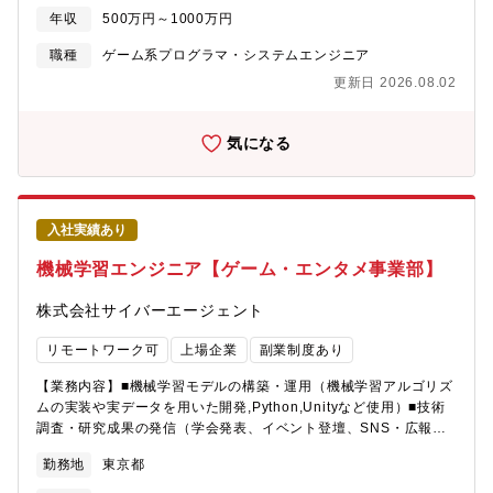
社から構成され各社がそれぞれ特徴あるプロダクトを開発してい
インならではのインフラ設計などのナレッジが得られます■メンバ
年収
500万円～1000万円
ます。SGEコア技術本部は、これら9社を技術で支える横断組織と
ー間のコミュニケーションが活発■ボードゲームやキャンプ、飲み
して、プロダクトの開発効率と品質の最適化というミッションの
職種
ゲーム系プログラマ・システムエンジニア
会など仕事に関係なく交流しているメンバーもいます
もとに活動しています。【具体的な業務内容】■車輪の再発明を防
更新日 2026.08.02
ぐための共通基盤開発■モバイルゲームにおけるパフォーマンスの
最適化■チートを防ぐためのセキュリティ対策■AIによる開発効率
と品質の向上■手動で行なっているQAの自動化この他にもミッシ
気になる
ョンを達成するために必要なことを自分たちで考え実行していく
組織です。横断チームとして技術でゲーム開発を支えたい方、ぜ
ひご応募を待ちしております。【ゲーム・エンターテイメント事
業部（SGE）について】サイバーエージェントでは、メディア、
入社実績あり
広告、ゲーム事業を主軸としたインターネットサービスを展開し
ています。（昨年度実績で売上約7000億／従業員数約7000名／
機械学習エンジニア【ゲーム・エンタメ事業部】
グループ会社数約110社）中でも、ゲーム事業部（SGE）は、現
在約1700名。計9社のグループ会社で構成され、スマホゲームを
株式会社サイバーエージェント
主軸に、グッズ企画・EC・グローバルマーケティング・NFT・
DX・プログラミング教育事業等を展開中。各社独自の経営をしな
リモートワーク可
上場企業
副業制度あり
がらも、各社間で強固に連携し合う独特な文化を持つ組織です。
【業務内容】■機械学習モデルの構築・運用（機械学習アルゴリズ
ムの実装や実データを用いた開発,Python,Unityなど使用）■技術
調査・研究成果の発信（学会発表、イベント登壇、SNS・広報サ
イト発信等）【プロジェクト例】複数の非公開プロジェクトも推
勤務地
東京都
進中。経験・スキルに応じて柔軟に検討します。ご自身の経験を
活かした開発を進められたい方も歓迎！面談時にご教示くださ