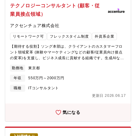
映の仕組み構築、バージョニング/互換性管理・コンテンツ配信：
テクノロジーコンサルタント (顧客・従
Asset Bundle/Addressablesを用いた動的配信、ホスティング/キ
業員接点領域）
ャッシュ/フェイルセーフ設計・品質/運用：クラッシュ/パフォー
マンス監視、ビルド/配信パイプライン整備、ストア提出物の技術
アクセンチュア株式会社
面対応・ベンダーマネジメント：見積/進行/リスク管理、技術課題
のエスカレーション/解決<業務の魅力>・実装基盤と運用の両面を
リモートワーク可
フレックスタイム制度
外資系企業
主導し、プロダクトの開発速度と品質に直接インパクトを与えら
れる。・データ駆動/動的配信などモダンなモバイル運用を前提
【期待する役割】ソング本部は、クライアントのカスタマーフロ
に、スケーラブルな仕組みづくりに挑戦できる。・仕様・表現・
ント領域変革 (体験やマーケティングなどの顧客/従業員向け接点
性能のバランスを取りながら、ユーザー体験のコアに踏み込め
の変革)を支援し、ビジネス成長に貢献する組織です。生成AIなど
る。■求める人材像・手を動かしながら全体設計もできる、実装/
の新しいテクノロジーが勃興している中で、テクノロジーの活用
設計の両輪で牽引できる方・品質（安定性・性能）に強いこだわ
勤務地
東京都
はIT部門に任せておけば良い事柄ではなく、ビジネス目標を達成
りを持ち、地道な改善を仕組み化できる方・ベンダーや他職種と
するために戦略的に検討すべき事柄になってきました。現行の踏
技術的に噛み合うコミュニケーションができる方
年収
550万円～2000万円
襲ではなく、大胆かつ柔軟にテクノロジーを活用することで、企
業の成長を実現する戦略を立案することが求められています。テ
職種
ITコンサルタント
クノロジーのみならず、戦略・業務・AI・データ・クリエイティ
更新日 2026.06.17
ブの幅広い知見を持って、成長のための戦略的ロードマップを
CXOとともに描き、実行まで伴走するプロフェッショナル集団の
一員を担っていただきます。【業務内容】※志向や適正を配慮
気になる
し、担当いただくフェーズをご相談して決めていきます。■戦略・
構想フェーズ・現行踏襲ではなく、大胆かつ柔軟にテクノロジー
を活用し、企業の成長を実現する戦略の立案・テクノロジー・戦
略・業務・AI・データ・クリエイティブの幅広い知見を持って、