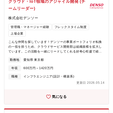
クラウド・IoT領域のアジャイル開発 (チ
きます。・業界の変化スピードを楽しみながらプロセス変革や技
ームリーダー)
術開発に挑戦でき、自己成長を実感できる職場です。【職務内
容】・生産技術、設備技術、製造の領域において、安心・快適・
株式会社デンソー
効率的な業務プロセスの企画・推進を担当いただきます。・自動
化、AI、物流シミュレーション、設備シミュレーションなどの試
管理職・マネージャー経験
フレックスタイム制度
験研究・実用化を担当いただきます。・国内外のグループ会社を
横断するＤＸ企画・推進を担当いただきます。【具体的な業務内
上場企業
容】・PLM、MESなど設計部署と工場間のデータ連携・活用を中
こんな仲間を探しています！デンソーの事業ポートフォリオ転換
心とする基幹システムの企画・開発・導入・生産技術、設備技
の一役を担うため、クラウドサービス開発部は組織規模を拡大し
術、製造の領域におけるシミュレーション環境構築などデジタル
ています。この活動を一緒にリードしてくれる好奇心旺盛で経験
エンジニアリング活動・製品設計や生産技術スタッフ、工場スタ
豊富なソフトウェアエンジニアを求めています。【業務内容】モ
ッフと折衝しながらの企画・要件定義・開発・導入・Ｃ#、
勤務地
愛知県 東京都
ビリティサービス、ファクトリーオートメーション、その他新規
Java、Python、HTMLなど・Microsoft SQL、PostgreSQLな
事業領域でのIoTサービスやシステムのアジャイル開発・運用?基
ど・主要各社ラダープログラム、タッチパネルプログラム、ロボ
年収
600万円～1420万円
本的には一つのサービスの開発・運用に専念いただきますが、同
ットプログラムなど・Unity(ゲームエンジン)、Unityアセット・
時に複数のサービスを担当していただくこともあります。プロジ
Office(Excel、Word、PowerPoint)【求める人物像】・関係者を
職種
インフラエンジニア(設計・構築系)
ェクトの形態としてはアジャイル開発が主です。<詳細>チームメ
巻き込んで企画・開発を円滑に推進することができるリーダシッ
更新日 2026.05.14
ンバーと共に、以下のような業務を担っていただきます。?ユーザ
プとコミュニケーション能力・失敗を恐れずに新しいことにチャ
ーのニーズとデンソーのビジネスを深く理解し、サービスの要件
レンジすることが好きな方、新しい知識を日々習得することが好
と制約を定義し、優先順位をつける。?プロジェクトの進捗に合わ
きな方・グローバルに活躍したいキャリア志向をもたれている方
気になる
せて最適な論理・物理アーキテクチャを設計する。ビジネス主
【語学】TOEIC500点以上を歓迎（TOEICスコアに限定せず、同
管、プロダクトオーナー、ディベロッパー、社内セキュリティ統
等の語学力があれば歓迎します）●業務での英語使用メール／時々
括部署などのステークホルダーと合意形成する。?適切なテクノロ
ある資料・文書読解／時々ある電話会議・商談／時々ある駐在／