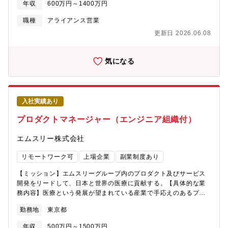
割と責任に応じたコーチング、トレーニング - 改善機会の特定と
年収
600万円～1400万円
ールス【ポジションの魅力】・少額決済領域のキャッシュレス推
改善実行のサポート・各ＩＴ部門のアジャイル推進担当との協
進という社会的課題に対し、決済ゲートウェイや情報処理センタ
職種
アライアンス営業
業 - 推進担当に対するコーチング、エキスパートとしてのアドバ
ーを介在しない、シンプルで安価な決済ネットワークを提供して
イス - 推進担当へのメンタリング・コミュニティ・オブ・プラク
更新日 2026.06.08
おります。・クレジットカード業界は多くのプレーヤーが介在
ティスの組成と促進 - アジャイルCoPの組成とサポート - アジ
し、複雑で高コストな業界です。この構造を打破すべく、これま
ャイルに関する新しい市場慣行を認識 - 従来の方式に関する改善
で決済企業が参入していない領域へアプローチいただきます。
気になる
の提案 - 新しいやり方の実験的導入
【採用背景】業容拡大のための増員（決済ネットワーク領域への
新規参入のため）【組織構成】9名（Grカード会社からの出向者が
多く在籍しております）
入社実績あり
プロダクトマネージャー（エンジニア組織付）
エムスリー株式会社
リモートワーク可
上場企業
副業制度あり
【ミッション】エムスリーグループ内のプロダクト及びサービス
開発をリードして、日本と世界の医療に貢献する。【具体的な業
務内容】医療という発展が望まれている産業で手応えのあるプロ
ダクト及びサービスの開発をリードしていただきます。 また、既
勤務地
東京都
存プロダクトを成長させるだけでなく、新規プロダクトの開発に
もチャレンジできます。 医療業界はIT化が遅れている面があるた
年収
500万円～1500万円