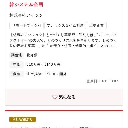
幹システム企画
株式会社アイシン
リモートワーク可
フレックスタイム制度
上場企業
【組織のミッション】ものづくり革新部・私たちは、"スマートフ
ァクトリー"の実現で、ものづくりの未来を革新します。ものづく
りの現場を変革し、誰もが安心・快適・効率的に働くことのでき
る職場環境を提供します。システム開発室・私たちは、デジタル
勤務地
愛知県
技術を活用することにより、ものづくりに無限の可能性を提供し
ます！デジタルエンジニアリングの追求により生産技術・設備技
年収
610万円～1140万円
術・製造プロセスを変革させるスピードを加速させます。5年後、
10年後の未来を予測し、より良い環境を構築し、新たな付加価値
職種
生産技術・プロセス開発
を生み出していくことが私たちの使命です。【募集背景】私たち
更新日 2026.08.07
は、"ものづくり"現場を変革し、誰もが安心で快適かつ効率的に働
くことのできる職場環境を目指しています。その手段の1つとし
て、工場の「スマートファクトリー」化を推進しています。デジ
気になる
タル技術を最大限に活用したエンジニアリングチェーンやサプラ
イチェーンの早期構築に向け、自らのアイデアを主体的に社内外
に提案・推進できる"ものづくり"に精通したITエンジニアを募集し
ます！【業務のやりがい】・自動化、ＡＩ、シミュレーションな
入社実績あり
どの最新技術に日々携わることができます。・自らのアイデアを
社内外に発信でき、メンバーの協力関係のもとで企画・開発がで