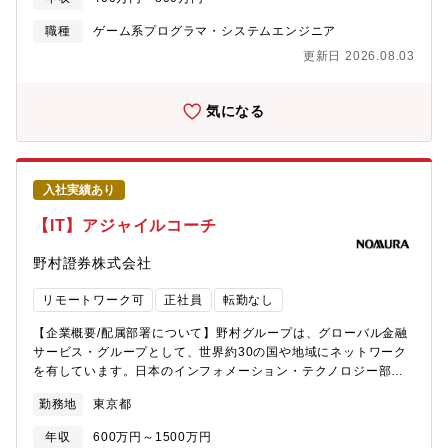
ン構築、シェーダー開発、ポストエフェクトの設計、実装・アセ
ットワークフローの構築・改善・レンダリングパイプライン構
職種
ゲーム系プログラマ・システムエンジニア
築・Unity上でのエディタツール作成・エンジニア/デザイナーとの
更新日 2026.08.03
連携業務■開発の流れ何度も細かくテストを繰り返しながらヒット
アプリに育てていきます少人数でのアジャイル開発を行っていま
す【開発環境】・主要言語：C#,C++ 等・開発TOOL：
気になる
Unity,XCode 等・OS：Windows, MacOSX, Linux 等・ツール：
git 等【DONUTS GAMESのエンジニア組織】20代、30代前半を
中心に幅広い層が活躍しています。エンジニアグループに所属の
上、各プロジェクトに配属されます。現在各プロジェクトでは2名
入社実績あり
から8名のエンジニアが活躍していますが、プロジェクト状況によ
り人数は前後します。都度起きる問題はエンジニアリングマネー
【IT】アジャイルコーチ
ジャーやエンジニアリーダーが、1on1などを通じてフォローアッ
プし、解決に導いていきます。【業務の魅力】・新規アプリゲー
野村證券株式会社
ム開発に携われます・企画への意見、アイデア出しが可能です・
100万DL規模のヒットアプリの開発を目指せます（実績あり）
リモートワーク可
正社員
転勤なし
■DONUTS GAMESを知る 最新プレスリリースなど
https://www.donuts.ne.jp/products/games Waffles - DONUTS
【企業概要/配属部署について】野村グループは、グローバル金融
Magazine https://waffles.donuts.ne.jp/?
サービス・グループとして、世界約30の国や地域にネットワーク
utm_source=gameorg Waffles - ゲーム関連記事一覧
を有しています。日本のインフォメーション・テクノロジー部門
https://waffles.donuts.ne.jp/category/game/?
は、25以上の国籍のメンバーが在籍する多様な環境であり、日本
勤務地
東京都
utm_source=gameorg■オリジナルタイトルでNo.1を獲得す
のリテール・ウェルスマネジメントビジネス、グローバルホール
る！ 「D4DJ Groovy Mix」「ブラックスター -Theater
セール（グローバルマーケッツとインベストメントバンキング）
年収
600万円～1500万円
Starless-」「Tokyo 7th シスターズ」「暴走列伝 単車の虎」な
において、テクニカルサポート、アプリケーション開発、システ