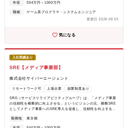
開発効率と品質の最適化というミッションのもとに活動していま
発環境】▼インフラ・CI/CD■パブリッククラウド(AWS/GCP)▼
年収
504万円～1000万円
す。■車輪の再発明を防ぐための共通基盤開発■モバイルゲームに
開発言語■フレームワーク ・Go
おけるパフォーマンスの最適化■チートを防ぐためのセキュリティ
職種
ゲーム系プログラマ・システムエンジニア
対策■手動で行なっているQAの自動化【本ポジションの魅力】ミ
更新日 2026.08.03
ッションを達成するために必要なことを自分たちで考え実行して
いる組織です。横断チームとして技術でゲーム開発を支えたい
方、ぜひご応募をお待ちしております。【ゲーム・エンターテイ
気になる
メント事業部（SGE）の概要】サイバーエージェントでは、メデ
ィア、広告、ゲーム事業を主軸としたインターネットサービスを
展開しています。（昨年度実績で 売上約7000億／従業員数約
7000名／グループ会社数約110社）中でも、ゲーム事業部
入社実績あり
（SGE）は、現在約1700名。計9社のグループ会社で構成され、
スマホゲームを主軸に、グッズ企画・EC・グローバルマーケティ
SRE【メディア事業部】
ング・NFT・DX・プログラミング教育事業等を展開中。各社独自
の経営をしながらも、各社間で強固に連携し合う独特な文化を持
株式会社サイバーエージェント
つ組織です。【配属先】株式会社サイバーエージェントのゲーム
事業部における、クライアントエンジニアの募集です。横断技術
リモートワーク可
上場企業
副業制度あり
組織であるSGEコア技術本部または、各社プロジェクトのいずれ
かに参画いただき、ゲームの設計と実装を行なっていただきま
SRG（サービスリライアビリティグループ）は、「メディア事業
す。面談を通して、スキルと経験を踏まえて配属先は相談させて
の信頼性を横断的に向上させる」というビジョンの元、横断SRE
いただきます。
としてメディア事業へのSRE導入を促進し、信頼性を向上するた
めの取り組みを行っています。【業務内容】■各事業の技術ノウハ
勤務地
東京都
ウを集約し、展開する■信頼性を明確にし、組織で改善する■プロ
ダクトに対し、技術力で直接貢献するSRGで働くことによって、
年収
500万円～1000万円