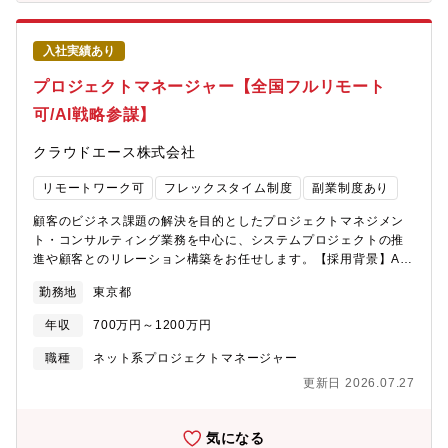
足を両立させる。■複雑なステークホルダーマネジメント顧客（経
営・事業・調達）、自社（営業・開発）、パートナー企業など、
多岐にわたる利害関係者の合意形成を主導する。■AI時代のPMプ
入社実績あり
ロセス開拓「AIと共創するPM像」を模索し、社内のプリセール
ス・開発プロセス自体をアップデートする。【配属部署】技術本
プロジェクトマネージャー【全国フルリモート
部 コンサルティング部顧客のビジネス課題を深く理解し、IT 戦
可/AI戦略参謀】
略の提案からプロジェクトの全体管理（PM/PMO）までを担い、
課題解決の道筋を描きます。特定のインダストリー（第一事業部
クラウドエース株式会社
～第四事業部）を担当し、アカウント獲得や長期的な関係の構築
をお任せします。第一開発部：小売り・製造業第二開発部：ゲー
リモートワーク可
フレックスタイム制度
副業制度あり
ム・デジタルメディア第三開発部：商社・金融・通信業界第四開
発部：パブリックセクター《組織イメージ》（部長）ー（グルー
顧客のビジネス課題の解決を目的としたプロジェクトマネジメン
プコンサルタントリーダー）ー（ユニットコンサルタント）ー
ト・コンサルティング業務を中心に、システムプロジェクトの推
（クラウドエンジニア）※経験と能力に応じてグループコンサル
進や顧客とのリレーション構築をお任せします。【採用背景】AI
タントリーダーかユニットコンサルタントをお任せする予定です
事業拡大に向けた増員Google Cloud の事業拡大に加え、直近で
【キャリアパス】▼事業責任者、経営幹部P/L責任と戦略的意思決
勤務地
東京都
は生成AIを活用した事業拡大に力を入れています。今後のAI事業
定の経験を積むことで、将来的な事業部長、COO候補としての道
含めて業務提案できる方を募集いたします。【具体的な職務内
が開けます▼AI×コンサルタントのオピニオンリーダー世の中にな
年収
700万円～1200万円
容】■案件創出とアカウント戦略AIを活用して顧客の経営課題や業
いAI活用メソッドを確立し、社内外に向けて発信する第一人者と
界動向を分析し、数千万～億円規模の潜在ニーズを発掘。経営層
職種
ネット系プロジェクトマネージャー
してのキャリアを築けます。【同ポジションの説明サイト】■親会
への提案を行い案件を創出する。■AIによる提案/計画の高速化提
社吉積ホールディングス採用ページhttps://www.yoshidumi-
更新日 2026.07.27
案書、見積もり、ROI分析、リスク評価等をAIで高速生成。浮いた
group-recruit.com/consulting■事例紹介https://cloud-
時間を「顧客の意思決定を動かす戦略策定」と「ステークホルダ
ace.jp/case/【同ポジションの魅力】■市場価値の最大化「ビジネ
ー調整」に充てる。■プロジェクト統制とP/L責任予算（数千万～
気になる
ス×技術×AI」を統合したフルサイクルPMは市場にまだ少なく、希