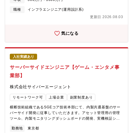
以下のような経験を積むことができます。■様々な技術要件・規模
のシステムの開発運用や改善■事業における技術的もしくは組織的
職種
インフラエンジニア(運用設計系)
課題の発見および解決■様々な規模の組織へのSREプラクティスの
更新日 2026.08.03
導入や改善■各種オペレーションの自動化や効率化を支援するツー
ルの開発運用や改善様々な技術でサービス、事業、組織を良くし
たいと思っている人、変化の早いSRE領域を楽しめる人をお待ち
気になる
しています。【会社概要】1998年の創業以来インターネットを軸
に事業を展開し、スマートフォン向けに多数のコミュニティサー
ビスやゲームを提供しているサイバーエージェント。メディア事
業部は2004年にブログを中心とした「Ameba」をリリース。その
入社実績あり
後、新しい未来のテレビ「ABEMA」を開局し音楽ストリーミング
サービス「AWA」や、LDHのコンテンツを楽しめる「CL」、競輪
サーバーサイドエンジニア【ゲーム・エンタメ事
を“若者が楽しめるエンタメ“にすることを目指した
業部】
「WINTICKET」などインターネット産業の変化にあわせて様々な
メディアサービスを提供しています。我々はそんな「21世紀を代
株式会社サイバーエージェント
表するtoCサービス」を共に創り上げていける仲間をお待ちしてい
ます！【チームの文化や体制、働く環境について】組織として、
リモートワーク可
上場企業
副業制度あり
パフォーマンスを発揮しやすい環境づくりに力を入れています。
【SRGの特徴】■裁量の大きさとチャレンジのしやすさ■失敗の経
横断技術組織であるSGEコア技術本部にて、内製共通基盤のサー
験も組織にとっての財産だと考えるため、組織として個人のチャ
バーサイド開発に従事していただきます。アセット管理用の管理
レンジを応援します■労働生産性向上のための働き方の多様性・柔
ツール、内製モニタリングダッシュボードの開発、実機検証シス
軟性■一人一人のワークライフバランスを尊重しており、子育て世
テムなど様々なシステムが存在するので、多種多様な開発を経験
代でも働きやすい環境になっています■業務上関わりのないサービ
勤務地
東京都
できます。サイバーエージェントにおけるゲーム事業は9社の子会
スのナレッジも得られる■横断組織なので、大規模システムやドメ