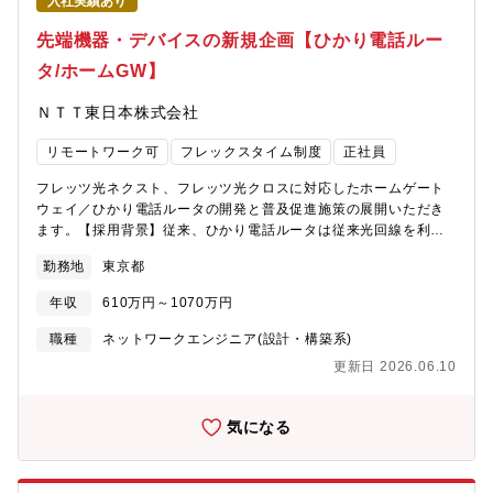
入社実績あり
成長のための戦略的ロードマップをCXOとともに設計■要件定義・
ソリューション選定フェーズ・生成AIやエージェントAIなどを組
先端機器・デバイスの新規企画【ひかり電話ルー
み込んだアーキテクチャの刷新が求められている中で、クライア
タ/ホームGW】
ントのビジネス目標やシステム状況に鑑みて、数多あるソリュー
ションを目利きしながらあるべきシステムアーキテクチャを設
ＮＴＴ東日本株式会社
計・選定■システム構築・実行支援フェーズ・構想で目指す要件を
さまざまな制約の中で実現するためのシステム機能設計・構築・
リモートワーク可
フレックスタイム制度
正社員
システムリリース後の更なるビジネス成長に向けて、高度化・進
化に向けたあるべき姿の策定■プロジェクト事例・通信事業会社に
フレッツ光ネクスト、フレッツ光クロスに対応したホームゲート
おける、新規事業開発に向けたテクノロジー活用の構想・実行計
ウェイ／ひかり電話ルータの開発と普及促進施策の展開いただき
画策定・通販事業会社における、顧客コミュニケーションの全面
ます。【採用背景】従来、ひかり電話ルータは従来光回線を利用
改革に向けたシステム全体像の構想・計画策定・伴走PMO・消費
したIP電話サービスを提供するためのデバイスの位置づけでし
財企業における、生成AIを活用したコンテンツ自動生成＆PDCA
勤務地
東京都
た。しかし、ゲームや家電、各種IoT機器がインターネットに繋が
高速化に向けた業務プロセス・システムアーキ構想・生命保険会
ようになってきている中で、さらに高速かつ安定した通信性能や
社における、新たなB2B営業モデルの構築に向けたシステム構
年収
610万円～1070万円
最新の無線規格の搭載、各種通信デバイスとの連携など、お客様
想・計画策定・IT PMO・電力会社における、次世代CRMの実現
宅内の中心的な役割が求められています。このような中で、競合
職種
ネットワークエンジニア(設計・構築系)
に向けたビジネス・システム構想・官公庁における、国民および
他社状況や技術面の最新動向に敏感に対応し、競争に打ち勝つた
職員向けサービスの実装に向けたシステムアーキ検討・システム
更新日 2026.06.10
め、新たな知見や目線での考え方やアイディアが必要不可欠であ
実装の伴走・大手小売企業における、顧客政策に基づいたマーケ
り、社内人材以外に広い視野、業務経験を有している人材の利活
ティングテクノロジー活用の構想・実現・大手ゲーム会社におけ
用が必須と考えております。【具体的な職務内容】■最新のWi-Fi
気になる
る、オンラインコンテンツと物販の融合した新業態の実現
規格を実装した端末の開発と検証の実施フレッツサービスの戦略
を実現するための端末設計要綱の作成、開発ベンダとの体制構
築、各種検証業務の実施■フレッツサービスをご利用いただくお客