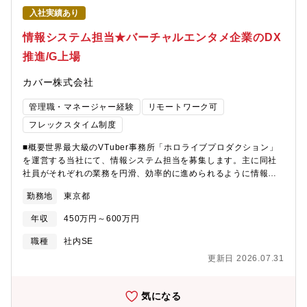
様の利便性向上を目的としたホームゲートウェイ／ひかり電話ル
入社実績あり
ータの開発宅内設置環境の省スペース化の実現に向けた光回線終
端装置（ONU）と連携した研究的施策の実施■お客様宅内の物理
情報システム担当★バーチャルエンタメ企業のDX
的ネットワーク構成やWi-Fi環境の可視化に向けた開発お客様宅に
推進/G上場
設置されているWi-Fi機器やルータなどのIT機器の利用データを収
集し、トラフィックを監視・分析することで度々生じる通信トラ
カバー株式会社
ブルの防止・解決を支援するサービスの実現に向けた検討【配属
組織】ビジネス開発本部 CXビジネス部 情報機器担当【同ポジ
管理職・マネージャー経験
リモートワーク可
ションの魅力】■最先端技術の習得と応用ひかり電話ルータの開発
業務では、最新の通信技術やネットワークプロトコルに関する知
フレックスタイム制度
識を習得し、それを応用する機会が豊富です。例えば、Wi-Fi
■概要世界最大級のVTuber事務所「ホロライブプロダクション」
6（802.11ax）やメッシュネットワーク、セキュリティプロトコ
を運営する当社にて、情報システム担当を募集します。主に同社
ルなど、最先端技術を取り扱うことができます。■高度な問題解決
社員がそれぞれの業務を円滑、効率的に進められるように情報端
能力の養成ルータの開発には、複雑な問題を解決するための高度
末や業務ツール・アプリケーションの導入、管理をお任せしま
なスキルが求められます。通信の安定性やセキュリティ、パフォ
勤務地
東京都
す。タレントサポート、グッズ制作、ライブ制作、クリエイティ
ーマンスの最適化など、多岐にわたる課題に取り組むことで、問
ブ、開発など部署の種類が多岐に渡るため、幅広い業務システム
題解決能力を養うことができます。■市場ニーズに応える製品開発
年収
450万円～600万円
の知見が身につくポジションです。■業務内容・各種業務ツール・
家庭内でのインターネット利用が増加する中、ひかり電話ルータ
情報端末の選定、導入、運用、管理・シャドーITの回収及び運用
の需要も高まっています。市場ニーズに応える製品を開発するこ
職種
社内SE
プロセスの構築・社内ヘルプデスク、サポート・業務課題を特定
とで、多くのユーザーに価値を提供し、社会に貢献することがで
更新日 2026.07.31
し、効率化・自動化の実行各部署からのツールやアプリケーショ
きます。■イノベーションの推進通信技術は日々進化しており、ひ
ン導入の依頼に対して、適切なツール導入を行うポジションで
かり電話ルータの開発業務では、常に新しいアイデアや技術を取
す。例えば、部署からの依頼には「その要件を叶えるには依頼さ
り入れることが求められます。イノベーションを推進し、新しい
気になる
れているツールではなく、こちらのツールの方が良いかも」とい
機能やサービスを開発することで、業界をリードする存在となる