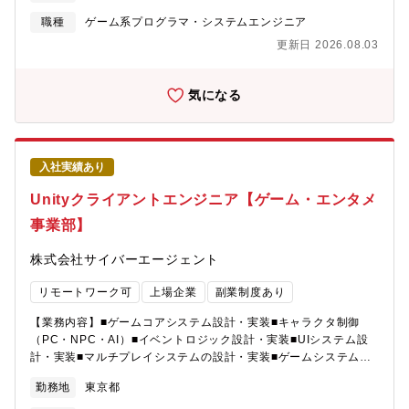
タイトル、新規タイトルを保有しているため、中長期で様々なチ
ャレンジをしていただける環境です。■職種にとらわれない開発を
職種
ゲーム系プログラマ・システムエンジニア
大切にしており、誰でもゲームの企画を考えたり、意見をするこ
更新日 2026.08.03
とができます。■プロジェクトごとに特色のある技術選定をしてお
り、広くさまざまな開発手法を経験することができます。■会社の
垣根を超えた交流が活発です。（人材レンタル制度、各種勉強
気になる
会、懇親会制度、公募型異動制度など）【採用背景】ワールドワ
イドでリリース予定の開発中ゲームタイトルが複数あり、 スピー
ド感をもってよりクオリティの高いプロダクトを作っていくため
にエンジニアを積極増員することとなりました。当社は若手抜擢
入社実績あり
文化を大切な文化として育んでいることもあり、今回特に第二新
卒世代の方を積極募集するはこびとなりました。【ゲーム・エン
Unityクライアントエンジニア【ゲーム・エンタメ
ターテイメント事業部（SGE）について】サイバーエージェント
事業部】
では、メディア、広告、ゲーム事業を主軸としたインターネット
サービスを展開しています。（昨年度実績で 売上約7000億／従
株式会社サイバーエージェント
業員数約7000名／グループ会社数約110社）中でも、ゲーム事業
部（SGE）は、現在約1700名。計10社のグループ会社で構成さ
リモートワーク可
上場企業
副業制度あり
れ、スマホゲームを主軸に、グッズ企画・EC・グローバルマーケ
ティング・NFT・DX・プログラミング教育事業等を展開中。各社
【業務内容】■ゲームコアシステム設計・実装■キャラクタ制御
独自の経営をしながらも、各社間で強固に連携し合う独特な文化
（PC・NPC・AI）■イベントロジック設計・実装■UIシステム設
を持つ組織です。【配属先】株式会社サイバーエージェントのゲ
計・実装■マルチプレイシステムの設計・実装■ゲームシステムに
ーム事業部に属する、株式会社アプリボット、株式会社グレンジ
おけるリソース管理【SGEコア技術本部】SGEコア技術本部は、
での採用と配属を予定しております。面談を通して、志向性・ス
勤務地
東京都
9社のグループ会社を技術で支える横断組織として、プロダクトの
キル・ご経験を踏まえて配属先は相談させていただきます。【開