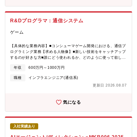
億円）、スコープ、品質を統合管理。AIによる予兆検知を活用
少性の高い「T型人材」としてキャリアを劇的に拡張できます。■
し、プロジェクトの黒字化と顧客満足を両立させる。■複雑なステ
全国からフルリモート可部内でも地方から就業を行っており、国
ークホルダーマネジメント顧客（経営・事業・調達）、自社（営
内どこからでも就業が可能です。就業形態(フルリモート/ハイブリ
業・開発）、パートナー企業など、多岐にわたる利害関係者の合
R&Dプログラマ：通信システム
ット/出社型)も入社時に希望を伝えられる為、それぞれに合った働
意形成を主導する。■AI時代のPMプロセス開拓「AIと共創するPM
きか方が可能です。※フルリモート手当 10,000円/月【数字で見
像」を模索し、社内のプリセールス・開発プロセス自体をアップ
ゲーム
る同社の強みについて】・同社経由でのGoogle Cloud導入社数：
デートする。【配属部署】技術本部 コンサルティング部顧客の
1400社・Google Cloud専門分野認定数：12分野 (世界トップク
ビジネス課題を深く理解し、IT 戦略の提案からプロジェクトの全
ラス)・Google Cloud認定トレーナー数：26名 (国内トップクラ
【具体的な業務内容】■コンシューマゲーム開発における、通信プ
体管理（PM/PMO）までを担い、課題解決の道筋を描きます。特
ス)・海外拠点数：12拠点（※日本、シンガポール、ベトナム、イ
ログラミング業務【求める人物像】■新しい技術をキャッチアップ
定のインダストリー（第一事業部～第四事業部）を担当し、アカ
ンドネシア、台湾、タイ、 中国/深セン、香港、インド、ドイツ、
するのが好きな方■誰にどう使われるか、どのように使って欲しい
ウント獲得や長期的な関係の構築をお任せします。第一開発部：
ブラジル、アメリカ）【同グループ企業】▼吉積ホールディング
かを考えられる方■自ら主体的に動いたり、発信することができる
小売り・製造業第二開発部：ゲーム・デジタルメディア第三開発
ス株式会社・グループ会社の経営管理、およびこれらに付帯する
年収
600万円～1000万円
方■周りと協力しながら制作できる方
部：商社・金融・通信業界第四開発部：パブリックセクター《組
業務・事業戦略立案▼クラウドエース株式会社・Google Cloudト
織イメージ》（部長）ー（グループコンサルタントリーダー）ー
職種
インフラエンジニア(通信系)
ータル サポート サービス▼吉積情報株式会社・Google
（ユニットコンサルタント）ー（クラウドエンジニア）※経験と
Workspace のライセンス販売▼ガオ株式会社・生成 AI の運用支
更新日 2026.08.07
能力に応じてグループコンサルタントリーダーかユニットコンサ
援にかかわるプロフェッショナル サービス
ルタントをお任せする予定です【キャリアパス】▼事業責任者、
経営幹部P/L責任と戦略的意思決定の経験を積むことで、将来的な
気になる
事業部長、COO候補としての道が開けます▼AI×コンサルタント
のオピニオンリーダー世の中にないAI活用メソッドを確立し、社
内外に向けて発信する第一人者としてのキャリアを築けます。
【同ポジションの説明サイト】■親会社吉積ホールディングス採用
入社実績あり
ページhttps://www.yoshidumi-group-recruit.com/consulting■事
例紹介https://cloud-ace.jp/case/【同ポジションの魅力】■市場価