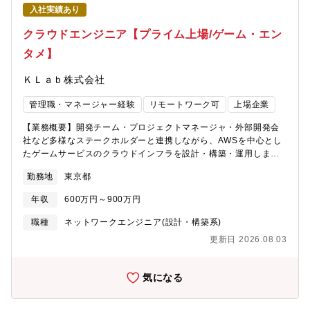
ジーやソフトウェアエンジニアリング技術を活用して設計・実装
経験・志向に応じて要相談
入社実績あり
をおこなう。?デザインレビューや技術相談対応を通じてチームメ
ンバーを育成する。?プロジェクトの進捗に合わせて適切な品質管
クラウドエンジニア【プライム上場/ゲーム・エン
理及び技術問題の解決をリードする。【業務のやりがい・身につ
タメ】
くスキル、技術優位性、製品の強み・魅力】 成長：自動運転、コ
ネクティッドカー、IoTサービス、Factory IoT など、多彩なドメ
ＫＬａｂ株式会社
インで専門スキルを磨くことができます。魅力的なプロジェク
ト：デンソーの全社的な事業ポートフォリオ転換を実現するた
管理職・マネージャー経験
リモートワーク可
上場企業
め、様々な事業領域でサービスの開発・運用に携わるチャンスが
あります。コミュニティ形成：業務の中で知識や経験を得て、そ
【業務概要】開発チーム・プロジェクトマネージャ・外部開発会
れらを社内外のイベントで情報発信することで、エンジニアとし
社など多様なステークホルダーと連携しながら、AWSを中心とし
てのキャリアアップや仲間づくりができます。【募集背景】自動
たゲームサービスのクラウドインフラを設計・構築・運用しま
車業界は100年に一度の変革期にあり、デンソーも新たな社会課題
す。単にインフラを維持するだけでなく、サービスの安定性・ス
の解決に向けた新領域での事業にチャレンジしていきます。これ
勤務地
東京都
ケーラビリティ・コスト効率を継続的に改善していくことが求め
まで、物流管理、運行管理サービス、安全運転支援サービスなど
られます。【業務内容】■開発チーム・外部ベンダーからのインフ
を、実際に市場投入しています。また、グローバルで自社工場向
年収
600万円～900万円
ラ要件ヒアリングと仕様策定■AWS等を用いたクラウドインフラ
けサービスを提供しています。現在、生成AIを活用した新たな価
の設計・構築・運用■Linux / OSS を活用したサーバ構築（VM /
職種
ネットワークエンジニア(設計・構築系)
値創造を目指しています。そのために生成AIを活用した経験とス
コンテナ）■負荷試験の設計・実施とパフォーマンスチューニング
キルを有するソフトウェアエンジニアを募集します。【職場情
更新日 2026.08.03
■障害発生時の原因切り分け・復旧・再発防止策の立案■運用効率
報】クラウドおよびソフトウェアファーストによるイノベーショ
化のためのスクリプト・自動化ツールの開発■クラウドベンダーと
ン創出のハブとして、デジタル変革のための技術開発、基盤整備
の技術相談・折衝・コスト最適化■不正アクセス・Bot対策を考慮
気になる
を推進するとともに、産官学連携やオープンイノベーションに取
したセキュリティ設計■将来的には、グループ技術方針の策定・推
り組みデンソーの第二創業期を創ることをミッションとしていま
進、メンバー育成・マネジメント、上位組織との方針調整など、
す。クラウドの活用や内製アジャイル開発、そして企画・製造・