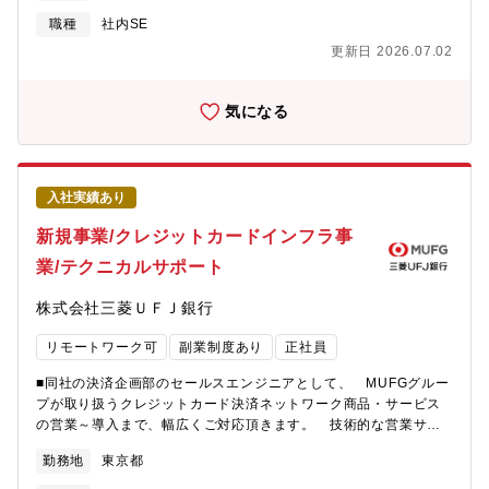
ど、 オリジナルタイトルを中心として多岐にわたるタイトルを
ム変更などの業務に従事しています。野村グループは、充実した
職種
社内SE
開発・運営しています。■業界トップを本気で狙うオリジナルタイ
福利厚生、トレーニングやスキルアップの機会を提供し、ダイバ
更新日 2026.07.02
トルを作りたい DONUTS GAMESが目指すのは、スマートフォ
ーシティー、エクイティとインクルージョンの推進、従業員の健
ンゲームといえば真っ先に名前が挙がるようなトップタイトルの
康とウェルビーイングを重視しています。IT戦略部は野村グルー
創出です。 中でも、オリジナルタイトルで業界No.1を目指した
プ全体のIT戦略の立案・遂行を担う部署です。当部ではグループIT
気になる
いと考えています。 他ではできない「新しい体験」「新しい楽
戦略の一環として、アジャイル組織への転換を推進し、アジャイ
しみ」を作るためには、環境や業界に縛られない発想が必要で
ルな働き方や文化の浸透を目指しています。アジャイル組織に変
す。 ゲームの現在だけでなく未来までを見据え、スピード感を
革することで複雑で変化の速いビジネス環境への適応力を上げる
もって企画・提案・開発に取り組んでいます。
とともに、創出するビジネス価値の最大化、顧客体験や従業員満
入社実績あり
足度の向上を目指します。 【業務内容】アジャイルコーチはIT
戦略部の一員として野村グループにおけるアジャイル組織への変
新規事業/クレジットカードインフラ事
革の計画・推進を行うとともに、アジャイルのエバンジェリスト
業/テクニカルサポート
として、マネージメントからメンバーまで異なるレベルの従業員
やチームに対し、コーチングやトレーニングを実施します。また
株式会社三菱ＵＦＪ銀行
必要に応じてチームメンバーとしてチームの中から新しい働き方
を推進するなど、状況によって様々なアプローチで変化を起こし
リモートワーク可
副業制度あり
正社員
ます。 ・野村グループのアジャイルの推進とアジャイル文化の浸
透 - フォーカスエリアの特定と継続的な変化の支援 - ビジネス
■同社の決済企画部のセールスエンジニアとして、 MUFGグルー
価値向上に向けたビジネス、IT部門との連携 - チェンジマネージ
プが取り扱うクレジットカード決済ネットワーク商品・サービス
メント - 継続的なコミュニケーションやイベントの開催 - アジャ
の営業～導入まで、幅広くご対応頂きます。 技術的な営業サポ
イルトレーニングのデザインと実施 - ワークショップやイノベー
ート・顧客導入支援・商品開発時のビジネス要件定義を担って頂
ションゲームのデザインとファシリテーション・アジャイルチー
勤務地
東京都
く想定です。【具体的業務】・導入先（少額決済領域：自販機、
ム、従業員のコーチング - アジャイルチームやそのメンバーの役
コインランドリー、食堂券売機、ゲームセンター等）へのプリセ