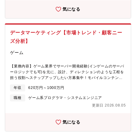
な業務範囲】■技術選定・アーキテクチャ設計への参画■Webサイ
気になる
トのバックエンド開発および運用改善（設計～実装～テスト～リ
リース）■API設計および外部サービス連携の実装■コードレビュ
ーや開発プロセス改善による品質向上■技術ドキュメントの作成・
整備■若手エンジニアへの技術フォロー（レビュー・相談対応）
データマーケティング【市場トレンド・顧客ニー
ズ分析】
ゲーム
【業務内容】ゲーム業界でサーバー開発経験(インゲームのサーバ
ーロジックでも可)を元に、設計、ディレクションのような工程を
担う役割へステップアップしたい方募集中！モバイルコンテン
ツ、家庭用ゲーム、WEBサービス等、ネットワークを活用した商
年収
620万円～1000万円
品・サービス全般のシステム面の設計～開発ディレクション業
務。サービスのプロデューサーや外部の開発会社と連携しなが
職種
ゲーム系プログラマ・システムエンジニア
ら、ネットワークサービスをシステム面のプロフェッショナルと
更新日 2026.08.05
して横断的に支えていただきます。また事業部門に配属の場合
は、上記に加え開発運営プロジェクトのキーパーソンとして、プ
ロジェクトの成功に向けたあらゆる課題発見＆解決を推進いただ
気になる
きます。【具体的な業務内容】ネットワークコンテンツ、家庭用
ゲーム、アソビエンターテインメントなど幅広いお客様向けの多
様な商品・サービスをワールドワイドで提供している当社で、ゲ