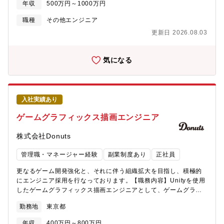
年収
500万円～1000万円
い。■AIによるレベルデザイン支援プロジェクト■自然言語処理を
応用したオンラインゲームの運用支援プロジェクト■パズルゲーム
職種
その他エンジニア
のレベル生成（ステージ生成）■大規模言語モデルのキャラクター
更新日 2026.08.03
への応用プロジェクト 等（他非公開プロジェクト多数）【本ポ
ジションの魅力】技術検証のみならず実運用まで一気通貫して携
わっていただけます。【事業部について】■SGE AI戦略本部ゲー
気になる
ム・エンターテイメント事業部（SGE）として新時代の「ゲーム
×AI」開発を推進する専門組織を創設！ゲーム開発を行う9社のグ
ループ各社と連携しAIを活用した開発・運用支援を横断的に実行
していきます。■ゲーム・エンターテイメント事業部「インターネ
入社実績あり
ットの可能性とチームの力で新しい時代のエンターテイメントを
創る」というビジョンを掲げ、スマートフォンゲームの新規開
ゲームグラフィックス描画エンジニア
発・運用を中心に、グッズなどの周辺領域やグローバル事業、マ
ンガ事業、DX事業にも積極的に展開しています。約8社の子会社
株式会社Donuts
が独自の強みを活かしたプロダクト開発を行う一方で、各職種毎
のボードやワーキンググループといった横断組織を通じて各社が
管理職・マネージャー経験
副業制度あり
正社員
持つ技術・ノウハウや成功・失敗事例を共有し合い強く連携し合
いながらグローバル規模でヒットタイトル創出を目指す、業界内
更なるゲーム開発強化と、それに伴う組織拡大を目指し、積極的
でも稀有な特徴を持つ事業組織です。
にエンジニア採用を行なっております。【職務内容】Unityを使用
したゲームグラフィックス描画エンジニアとして、ゲームグラフ
ィックスに関する設計及び実装業務全般を担当していただきま
勤務地
東京都
す。3DCGデザイナーと連携し、ゲームのグラフィックス表現を
実現化していくことが主な業務です。・レンダリングパイプライ
年収
400万円～800万円