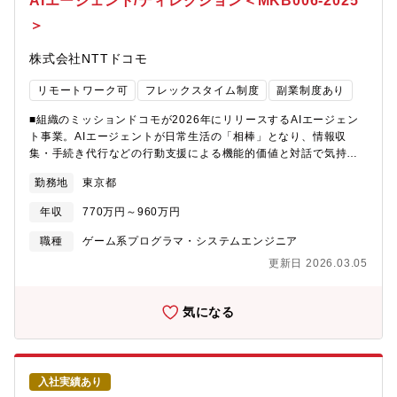
AIエージェント/ディレクション＜MKB006-2025
値の最大化「ビジネス×技術×AI」を統合したフルサイクルPMは市
＞
場にまだ少なく、希少性の高い「T型人材」としてキャリアを劇的
に拡張できます。■全国からフルリモート可部内でも地方から就業
株式会社NTTドコモ
を行っており、国内どこからでも就業が可能です。就業形態(フル
リモート/ハイブリット/出社型)も入社時に希望を伝えられる為、
リモートワーク可
フレックスタイム制度
副業制度あり
それぞれに合った働きか方が可能です。※フルリモート手当
10,000円/月【数字で見る同社の強みについて】・同社経由での
■組織のミッションドコモが2026年にリリースするAIエージェン
Google Cloud導入社数：1400社・Google Cloud専門分野認定
ト事業。AIエージェントが日常生活の「相棒」となり、情報収
数：12分野 (世界トップクラス)・Google Cloud認定トレーナー
集・手続き代行などの行動支援による機能的価値と対話で気持ち
数：26名 (国内トップクラス)・海外拠点数：12拠点（※日本、
に寄り添う情緒的価値を両立。この新しい体験を人々の生活に浸
シンガポール、ベトナム、インドネシア、台湾、タイ、 中国/深セ
勤務地
東京都
透させ、社会におけるAIの普及を先導します。・持続的な開発速
ン、香港、インド、ドイツ、ブラジル、アメリカ）【同グループ
度と安定性を両立する「運用に強いクライアント基盤」を構築す
企業】▼吉積ホールディングス株式会社・グループ会社の経営管
年収
770万円～960万円
る。・データ駆動/動的配信を前提に、迅速な施策実装と安全なリ
理、およびこれらに付帯する業務・事業戦略立案▼クラウドエー
リースを実現する。・パフォーマンス・セキュリティ・ユーザー
職種
ゲーム系プログラマ・システムエンジニア
ス株式会社・Google Cloudトータル サポート サービス▼吉積情
体験のベストバランスを追求する。■組織の業務概要・クライアン
報株式会社・Google Workspace のライセンス販売▼ガオ株式会
更新日 2026.03.05
トアーキテクチャ設計、実装/コードレビュー、技術選定・マスタ
社・生成 AI の運用支援にかかわるプロフェッショナル サービス
データ/リモート設定/アセット配信の設計・運用・ベンダーコント
ロール、受入テスト/品質ゲートの運用・計測SDK/クラッシュ解
気になる
析/CI・CDなどの開発基盤整備■担当いただく業務概要<担当業務
>・Unityクライアント開発の技術ディレクション：アーキテクチ
ャ設計、実装方針策定、レビュー/受入・グラフィック実装：キャ
ラクター表示、アニメーション/VFX、UI実装、パフォーマンス最
入社実績あり
適化（モバイル想定）・データ駆動化：マスタデータ設計/取得/反