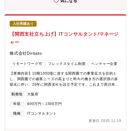
気になる
していくことに共感できる方を求めています。また、同社は自社
サービスを開発しているため、自分たちで開発・構築したサービ
スを長期的に改善し続けることができます。QAエンジニアとし
て、モダンな技術や品質向上に必要な知識を、指示を待つのでは
入社実績あり
なく主体的にキャッチアップし、技術を深く突き詰めていただけ
る方を求めています。▼キャリア面現在のチームは若手メンバー
【関西支社立ち上げ】ITコンサルタント/マネージ
が多く、リーダー育成やメンバーそれぞれが役割を超えて貢献で
ャー
きる体制を目指しています。そのため、リーダーシップを発揮
し、主体的に協力し合いながら取り組むことができる方を求めて
株式会社Dirbato
います。【このポジションの魅力】◎同社の製品は、大企業を中
心に約7000社のお客様にご利用いただいている大規模なサービス
リモートワーク可
フレックスタイム制度
ベンチャー企業
です。毎日多くのお客様に問題なくサービスを利用していただく
ための品質保証は、大きなやりがいとなっています。◎同社のQA
【業務内容】10期1000億に資する関西圏での事業拡大を目的と
エンジニアは、単なるテスト業務に留まらず、開発プロセス全体
し、関西圏での顧客ニーズの高まりと昨今の働き方の選択肢の多
の改善に貢献しています。開発チームに対し、多角的な視点から
様化に伴い、26年に関西支社を設立予定です。これまで西日本の
フィードバックを提供する重要な役割を担っています。また、他
顧客を東京から支援するケースもありましたが、オフィス回帰の
セクションのエンジニアと協力する体制や、上流工程から関与す
勤務地
大阪府
流れが顕著となり関西拠点にてハンズオン支援できる体制を確立
る機会、さらには豊富な経験を持つエンジニア同士で学び合える
するために支社を立ち上げます。東京本社同様に各業界大手顧客
環境も整っています。＜参考記事＞エンジニアブログ：CLOMO開
年収
600万円～1500万円
を中心に、下記のようなプロジェクトにおいてプロジェクトメン
発チームと環境・プロセス紹介https://tech.i3-
バーとして、一部領域のリードデリバリーをご担当いただきま
職種
ITコンサルタント
systems.com/entry/2024/12/24/introduce-clomo-mdm-dev-
す。【プロジェクト事例】※ご経験に応じて業務をお任せしま
2024エンジニアブログ：品質とは誰かにとっての価値である
更新日 2025.11.19
す。・IT戦略立案/IT中長期ロードマップ策定・全社クラウド基盤
https://tech.i3-systems.com/entry/2023/10/23/084116
グランドデザイン策定・全社デジタルトランスフォーメーション