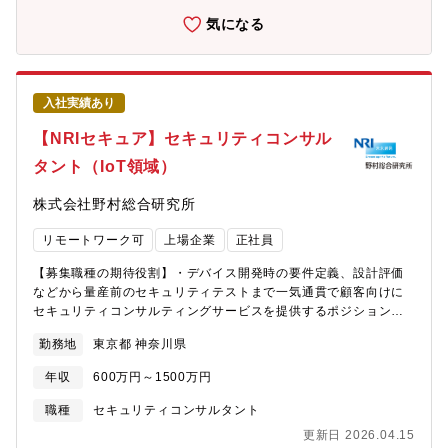
ーバを使ったシミュレーション環境が求められており、社内外か
ーシッター利用時の費用会社補助 託児補助金など働く女性に
気になる
ら高い期待が寄せられています。チームメンバーとしては5名の少
手厚い手当も充実■女性活躍推進の優良企業として厚生労働大臣よ
数ですが、他にパートナー企業様も加えて約20名ほどでプロジェ
り認定■最上位となる3段階目の認定マーク「えるぼし」、 「健
クト推進を行っております日進月歩で進化するIT業界の知識を得
康経営優良法人～ホワイト500～」を取得【コナミグループのeス
るための技術習得を行うなど自己研鑽を支援する組織風土があり
ポーツへの取り組みについて】■ゲームをスポーツ競技として捉え
ます【職場情報 ②組織構成（年齢層/人数規模）、キャリア入社者
入社実績あり
る「eスポーツ」は、 海外を中心に盛り上がり、日本でも大きく
比率/前職業界、在宅勤務利用率】 ◎キャリア入社比率：約20％自
注目■「eスポーツ」の大会の観客や視聴者の数は、 アクティブ
【NRIセキュア】セキュリティコンサル
動車業界だけでなくIT企業のシステムエンジニアからの入社者も
なメジャースポーツに匹敵する規模へ成長■主な開催・2001年か
在籍しています。自動車分野の方は親和性が高いのはもちろんの
タント（IoT領域）
ら「ウイニングイレブン」シリーズ・2003年から「遊戯王オフィ
こと、IT分野の考え方や業務プロセスを取り入れていく必要があ
シャルカードゲーム」の世界選手権・日本国内でも2016年から
るため、旧職の知見や経験を活用して活躍されています。◎在宅
株式会社野村総合研究所
「実況パワフルプロ野球」シリーズの日本選手権・「KONAMI
勤務：週3‐4回程度【歓迎要件】・C++、Python等の開発経験（1
Arcade Championship」としてアーケードゲームの公式大会も開
年以上）・ゲームエンジン・グラフィックスライブラリを使った
リモートワーク可
上場企業
正社員
催■ゲームだけでない、最新のエンタメ技術、サービスの展
開発経験（半年以上）・数学（線形代数、幾何等）と物理学（光
開！ ・IT技術×エンタメの開発に力を入れる ・近年ARやVRと
学、力学等）が大学卒業程度にできる・ソフトウェア・システム
【募集職種の期待役割】・デバイス開発時の要件定義、設計評価
いった要素を加えたゲームの発売 ・eスポーツ、動画配信などを
検証評価（JIRA等での検証評価等）経験（半年以上）・プロジェ
などから量産前のセキュリティテストまで一気通貫で顧客向けに
取り入れたイベント、コンテンツを展開 ・先端技術、IT技術へ
クトマネージャー経験者
セキュリティコンサルティングサービスを提供するポジションで
の興味がある方にもおすすめです！■社会貢献性×エンタメ・スポ
す。・法規対応のためにプロセス構築や体制作りなどを支援する
ーツクラブ →フットネスクラブの運営や健康・介護予防のサー
勤務地
東京都 神奈川県
こともございます。【具体的な業務内容】IoTの普及に伴い、IoT
ビスといった「スポーツ事業」・ヘルスケアの事業への研究、開
機器を狙ったサイバー攻撃などセキュリティリスクも拡大してい
発に力をいれ、 社会貢献性を求めたい方にとってもやりがいの
年収
600万円～1500万円
ます。当社は、長年にわたり実施してきたIoT機器メーカに対する
ある企業
開発支援コンサルティングの実績をもとに、顧客にとって現実的
職種
セキュリティコンサルタント
でかつ対応可能なセキュリティ対策を支援します。■IoTに関する
更新日 2026.04.15
セキュリティポリシー策定・アセスメント・セキュアな開発支援