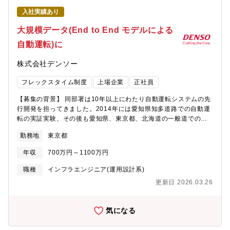
フィードバック 顧客や市場の多岐にわたるニーズを調査・分析
入社実績あり
し、各製品のアップデートや新機能開発に向けて、企画・開発部
門へ横断的なフィードバックなど
大規模データ(End to End モデルによる
自動運転)に
株式会社デンソー
フレックスタイム制度
上場企業
正社員
【募集の背景】 同部署は10年以上にわたり自動運転システムの先
行開発を担ってきました。2014年には愛知県知多道路での自動運
転の実証実験、その後も愛知県、東京都、北海道の一般道での実
証実験を推進し先行開発に取り組んできました。そのような中、
勤務地
東京都
生成AIが登場したことにより、自動運転の分野はプレイヤーや開
発スピードの面でもゲームチェンジが起きており、アメリカや中
年収
700万円～1100万円
国のテック企業が中心となって急速に進化しています。先行する
米中のテック企業の開発スピードに追従するため、2023年に私た
職種
インフラエンジニア(運用設計系)
ちはさまざまな社外パートナー会社の方々の協力も得てデータド
更新日 2026.03.26
リブン・生成AIを使った自動運転先行開発プロジェクトを起動し
ました。このような背景の下、開発を加速させていくため、コン
ピューターサイエンスやデータサイエンスの知見・経験がある方
気になる
を求めています。【業務内容】 クルマの知能化に向けて、大規模
データをマネジメントできるクラウド基盤開発にチャレンジして