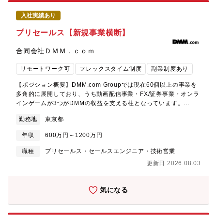
グループリーダーとしての役割も期待する
販売一体での新事業推進体制を強みとして、モビリティサービ
ス、ファクトリーオートメーション、その他新規事業領域でのプ
入社実績あり
ロダクトやシステムの開発・運用の先陣をきっています。◎キャ
プリセールス【新規事業横断】
リア入社比率：約30％IT、電機メーカー、ゲーム業界からの入社
者が在籍しています。自動車分野以外の経験・スキルを有するメ
合同会社ＤＭＭ．ｃｏｍ
ンバーと自動車分野の経験・スキルを有するメンバーがチームを
組んで内製でのアジャイル開発に取り組んでいます。◎在宅勤
リモートワーク可
フレックスタイム制度
副業制度あり
務：ありZoom、Slack、Miroなどを活用することで、リモートか
らでもアジャイル開発可能です。
【ポジション概要】DMM.com Groupでは現在60個以上の事業を
多角的に展開しており、うち動画配信事業・FX/証券事業・オンラ
インゲームが3つがDMMの収益を支える柱となっています。
DMM.com Groupは新たな柱となる収益源を作る為、新規事業開
勤務地
東京都
発や既存事業の成長に積極的に投資をしています。イノベーショ
ンカンパニー統括本部では、収益の柱になる事業開発を担ってい
年収
600万円～1200万円
ただける方を募集します。【業務内容】同社が展開する複数のプ
ロダクトを横断的に活用し、お客様の経営課題や技術的課題の解
職種
プリセールス・セールスエンジニア・技術営業
決を推進いただきます。【具体的な業務内容】・技術的な課題解
更新日 2026.08.03
決提案（商談支援）・導入・運用設計の支援 顧客環境に合わせた
各プロダクトの導入スキームの策定・導入後のスムーズな運用を
実現するための技術的な設計支援。・パートナー企業との技術連
気になる
携・ソリューション構築 販売パートナーへの技術的なトランスフ
ァー・他社製品と自社マルチプロダクトを掛け合わせた連携ソリ
ューションの企画・構築を推進・現場ニーズの集約とプロダクト