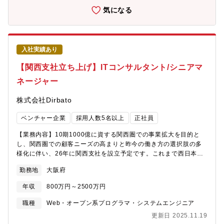
企画構想・業務/組織/システムの現状分析/RPA選定/導入/実装・プ
気になる
ライベート/パブリッククラウド導入・AI活用による業務効率化/業
務再構築・IoTを活用したデジタルワークスタイル変革案企画・
Disruptive Technologyを活用した新規事業の立案/推進 等※
インフラ案件も多く取り扱っております。【業界例】・製造イン
入社実績あり
ダストリー：自動車、総合電機、重工、工作機械等・金融インダ
ストリー：中央銀行、生命保険、ネット生命保険、損害保険、ネ
【関西支社立ち上げ】ITコンサルタント/シニアマ
ット銀行、証券、ネット証券、等・通信インダストリー：通信キ
ネージャー
ャリア、IT等・小売インダストリー：百貨店、化粧品、等※上記
他、官公庁、ゲーム、住宅、総合商社等を含む業界リーディング
株式会社Dirbato
カンパニーが当社クライアントとなります。【ポジションの魅
力】★大手企業からのプライム案件も多く、上流工程の経験値を
ベンチャー企業
採用人数5名以上
正社員
高められます。★コンサル業界最速となる5期売上160億円達成の
業界大注目企業であり、今後の成長性も期待できます。★残業少
【業務内容】10期1000億に資する関西圏での事業拡大を目的と
な目：20~30時間程度とWLBも整えやすい企業です。★インキュ
し、関西圏での顧客ニーズの高まりと昨今の働き方の選択肢の多
ベーション事業（新規事業開発）にも力を入れており、コンサル×
様化に伴い、26年に関西支社を設立予定です。これまで西日本の
事業開発のハイブリットキャリアを形成することができます。
顧客を東京から支援するケースもありましたが、オフィス回帰の
勤務地
大阪府
流れが顕著となり関西拠点にてハンズオン支援できる体制を確立
するために支社を立ち上げます。経営幹部として、当社成長施策
年収
800万円～2500万円
策定から当社マネージャー～アナリスト層のキャリアマネジメン
ト、プロジェクト全体及びチームの品質担保、大手顧客（CxOク
職種
Web・オープン系プログラマ・システムエンジニア
ラス）とのリレーション構築、新規案件創出、マネージャー層の
更新日 2025.11.19
リクルーティングなどを行っていただきます。【プロジェクト事