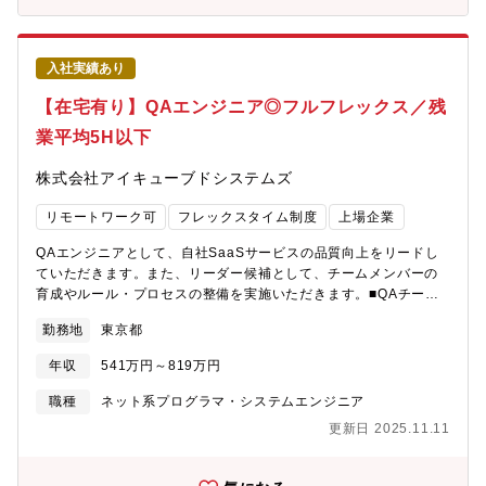
う案件や、抽象度が高い案件もありますので、しっかりとコミュ
ことができます。【同社の魅力】■地域課題の解決・地方創生に貢
ニケーションを取って業務を進行していくことが必要です。アイ
献同社は、「地域の未来を支えるソーシャルイノベーション企
デアを受け入れる社風ですので、気付いたことがあればどんどん
業」を目指し、地域の課題解決に取り組み、新しい事業展開、一
入社実績あり
提案してください。■導入したツールの例・Okta・Microsoft
層の成長に向けたプロジェクトに多数取り組んでおります。新た
Entra ID・Microsoft Intune・JamfPro■求める人物像・当社の
な市場で、既成概念にとらわれない新たな発想で、熱い想いを持
【在宅有り】QAエンジニア◎フルフレックス／残
Valueを理解し、行動に反映できる方・主体的に計画を立て、実行
って、パートナー会社と共に事業創造を推進できる環境がござい
業平均5H以下
に移し推進できる方・抽象的な課題を具体化し、標準化まで取り
ます。■社会的影響力大同社では新たなビジネスの種を成長させる
組める方・円滑なコミュニケーションを通じて、ビジネスの場で
インキュベーション機能として、全世界33万人、関連企業900社
株式会社アイキューブドシステムズ
柔軟に対応できる方・チームで協力して目標達成の経験がある
のNTTグループトータルのアセットを活用した新規事業創出及び
方・事実と意見を区別し、筋道の通った論理的な思考ができる
創出した事業の拡大にチャレンジすることができます。
リモートワーク可
フレックスタイム制度
上場企業
方・未完成の環境を前向きに楽しみながら改善に取り組める方・
積極的な情報共有を心がけ、業務の属人化を防ぐ努力ができる方■
QAエンジニアとして、自社SaaSサービスの品質向上をリードし
チーム体制・マネージャー1名・メンバー8名（うち派遣・アルバ
ていただきます。また、リーダー候補として、チームメンバーの
イトが3名）管理本部下にある組織であり、経営層からの理解とサ
育成やルール・プロセスの整備を実施いただきます。■QAチーム
ポートを受けられる環境です。セキュリティチームが別途あり、
のリード■テスト計画の立案、テスト仕様策定、テスト設計、進捗
インシデント対応など連携し行います。
勤務地
東京都
の管理■E2Eテスト自動化推進■テストインフラの構築/運用■テス
トプロセスの改善■不具合管理、不具合分析【求める人物像】▼プ
年収
541万円～819万円
ロダクト面：CLOMOは企業や病院、官公庁、学校などのモバイル
管理と活用を支援し、働き方の改善や生産性向上、DXの推進に貢
職種
ネット系プログラマ・システムエンジニア
献しており、モバイルに関する管理や活用、セキュリティといっ
更新日 2025.11.11
た領域でお客様や市場に頼られ、無くてはならない存在となるこ
とを目指しています。技術を磨くだけでなく、エンジニアリング
を通じて社会や顧客に価値を提供し、自分たちのチームも幸せに