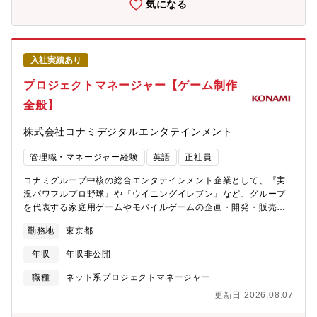
ブな技術も組み合わせた大規模な自動運転システムの開発プロジ
気になる
につくスキル、技術優位性、製品の強み・魅力】 ■Ubuntu 等の
ェクトに参画することができ、社会課題の解決に貢献していると
Linux環境やWindowsサーバの開発スキルアップ■システム開発だ
いうやりがいを感じることができます。
けにとどまらず、企画からアフターサービスまで一気通貫で多岐
な業務を経験できます■社内外の専門家との連携を通じて、自身の
入社実績あり
専門性を向上させることができます【業務内容】 大規模シミュレ
ーション環境の企画から設計・運用及び応用検討。顧客である車
プロジェクトマネージャー【ゲーム制作
両メーカと共同でADAS開発を行っており、自社のみならず車両メ
全般】
ーカにも使ってもらえる評価環境として、自動運転/先進運転支援
システムの認識・制御シミュレーションを様々な交通環境を再現
株式会社コナミデジタルエンタテインメント
した大規模データ上で高速に演算する環境を開発し、運用しま
す。【具体的には以下の業務に携わっていただきます。】◆新し
管理職・マネージャー経験
英語
正社員
いシステム開発に向けた企画・サーバのトレンドや、ADAS開発者
ニーズを反映した次世代ADAS開発向けシステム要件の策定・
コナミグループ中核の総合エンタテインメント企業として、『実
ADAS開発チームとの協議により要件をブラッシュアップ・上記に
況パワフルプロ野球』や『ウイニングイレブン』など、グループ
おけるQCD管理◆サーバの新デバイスや新たな技術等のPoCを通
を代表する家庭用ゲームやモバイルゲームの企画・開発・販売を
じたシステム検証・市場動向/ADAS開発者ニーズの収集・パート
展開する同社にて、コンテンツの開発・運営やサービスの展開の
ナ企業とのPoC実施◆パートナ企業とのサーバ設計・構築・仕様
勤務地
東京都
各種調整等を担当いただきます。【具体的な業務内容】■プロジェ
設計・パートナ企業への要件提示、開発マネジメント・評価、成
クトのスケジュール管理サポート■部門間の繋ぎ役■ライセンス関
果物管理◆構築したサーバの運用・改善活動・サーバの運用・管
年収
年収非公開
連■社内外との各種調整 等【業界の中でも働きやすさを最も誇る
理・効率化等の継続的改善活動【職場情報 ①組織ミッションと今
企業です】■日本だけでなく世界にも拠点を構え、グローバルに事
職種
ネット系プロジェクトマネージャー
後の方向性】 オンプレやクラウドを活用したシミュレーション環
業を展開■「安定性」「制度や組織が整った環境」を誇る ・育休
境の企画から運用管理まで行う職場です。年々シミュレーション
更新日 2026.08.07
産休、時短勤務はもちろん ・全社員が正社員採用、賞与年2回、
技術のニーズが高まり、次世代プロジェクトでは数百台規模のサ
完全週休2日制、 年間休日126日（2018年度実績） ・ベビ