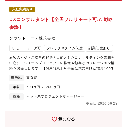
ームコンテンツのオンライン開発情報通信技術に関するシステ
入社実績あり
ム・エンジニアリング領域のプロフェッショナルとして以下業務
を行っていただきます。・商品・サービスのオンライン仕様に関
DXコンサルタント【全国フルリモート可/AI戦略
わる技術的な課題を設計時点で解決するためのシステムコンサル
ティング・商品・サービス立案時から仕組みで解決するための設
参謀】
計、開発ディレクション・社内横断的に利用されるプロダクトの
運営、横断範囲の拡大計画立案・プロジェクトの進行管理、マネ
クラウドエース株式会社
ジメント業務 ほかまた、選考内のでの適性判断によっては事業
部門のシステム・エンジニアリング領域のプロフェッショナルと
リモートワーク可
フレックスタイム制度
副業制度あり
して「プロジェクトマネジメントポジション」として選考を進め
顧客のビジネス課題の解決を目的としたコンサルティング業務を
させていただく場合もございます。
中心に、システムプロジェクトの推進や顧客とのリレーション構
築をお任せします。【採用背景】AI事業拡大に向けた増員Google
Cloud の事業拡大に加え、直近では生成AIを活用した事業拡大に
勤務地
東京都
力を入れています。今後のAI事業含めて業務提案できる方を募集
いたします。【具体的な職務内容】■案件創出とアカウント戦略AI
年収
700万円～1200万円
を活用して顧客の経営課題や業界動向を分析し、数千万～億円規
模の潜在ニーズを発掘。経営層への提案を行い案件を創出する。
職種
ネット系プロジェクトマネージャー
■AIによる提案/計画の高速化提案書、見積もり、ROI分析、リスク
更新日 2026.06.29
評価等をAIで高速生成。浮いた時間を「顧客の意思決定を動かす
戦略策定」と「ステークホルダー調整」に充てる。■プロジェクト
統制とP/L責任予算（数千万～億円）、スコープ、品質を統合管
気になる
理。AIによる予兆検知を活用し、プロジェクトの黒字化と顧客満