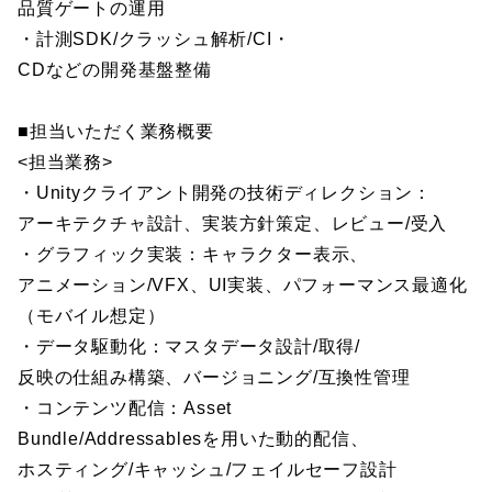
品質ゲートの運用
・計測SDK/クラッシュ解析/CI・
CDなどの開発基盤整備
■担当いただく業務概要
<担当業務>
・Unityクライアント開発の技術ディレクション：
アーキテクチャ設計、実装方針策定、レビュー/受入
・グラフィック実装：キャラクター表示、
アニメーション/VFX、UI実装、パフォーマンス最適化
（モバイル想定）
・データ駆動化：マスタデータ設計/取得/
反映の仕組み構築、バージョニング/互換性管理
・コンテンツ配信：Asset
Bundle/Addressablesを用いた動的配信、
ホスティング/キャッシュ/フェイルセーフ設計