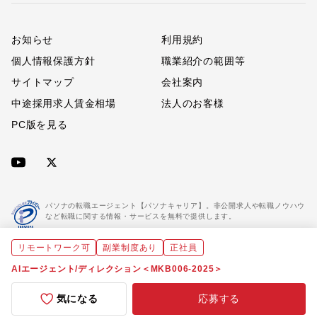
お知らせ
利用規約
個人情報保護方針
職業紹介の範囲等
サイトマップ
会社案内
中途採用求人賃金相場
法人のお客様
PC版を見る
パソナの転職エージェント【パソナキャリア】。非公開求人や転職ノウハウ
など転職に関する情報・サービスを無料で提供します。
リモートワーク可
副業制度あり
正社員
「パソナキャリア」は職業紹介優良事業者に認定されています。
※「パソナキャリア」は株式会社パソナが運営する人材紹介・採用支援サービスの名称です
AIエージェント/ディレクション＜MKB006-2025＞
気になる
応募する
Copyright(C) All rights reserved by Pasona Inc.