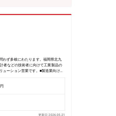
ー問わず多岐にわたります。福岡県北九
設計者などの技術者に向けて工業製品の
リューション営業です。■製造業向けの
案件の確保、盤受注など多岐に渡りま
■ノルマはございません。数字に追われ
万円
“を重視しています。【教育体制】機械
もあるからこそ皆が活躍人材となってい
プの際などに双方合意したうえでの転勤
は業績賞与支給しており、九州をはじめ
初となる工場を新設し設計・技術開発も
更新日 2026.05.21