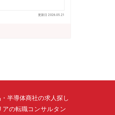
いては業績賞与支給しており、九州をは
社で初となる工場を新設し設計・技術開
更新日 2026.05.21
化（変革の過渡期）：現在社内プロジェ
に働きやすくやりがいをもって活躍でき
裁量大きく自由度が高い』『新しいこと
品・半導体商社の求人探し
リアの転職コンサルタン