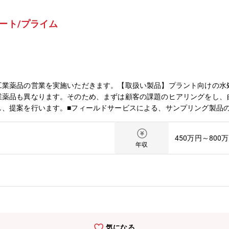
ート/プライム
工業薬品の営業を実施いただきます。【取扱い製品】プラント向けの水
業薬品も異なります。そのため、まずは顧客の課題のヒアリングをし、
し、提案を行います。■フィールドサービスによる、サンプリング製品
に、現場に行ってサンプリングを行います。■分析結果から判明した改
出しやマーケティング戦略立案【魅力/特徴】■顧客のニーズに合わせて
450万円～800
もあり、顧客との密度が濃く信頼関係を築いていくことが可能です。【
年収
多いです。※?動?を使って幅広いエリアを担当することもございます
。■転勤 当面無（将来的な転勤可能性はあります）■リモートワーク
で、年齢・役職の上下は、新卒・中途関係なく活躍のチャンスが与えら
。
気になる