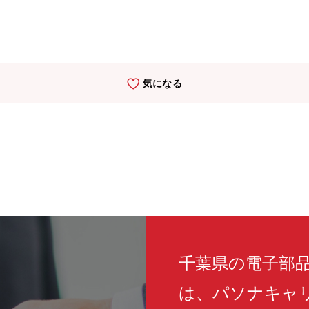
名、営業2名、営業事務1名【魅力】■安定の事業基盤：コロナ禍を除
国内有数の大手企業との関係を築いています。■事業戦略：この度、同
客様の現場に寄り添ったソリューションをさらに強化しています。■進
システム、GX、SDGs、ダイバーシティ）が進行しており、社員が更
若手社員の入社後インタビュー：『自分自身で働き方を確立できる』『
気になる
れる』
千葉県の電子部
は、パソナキャ