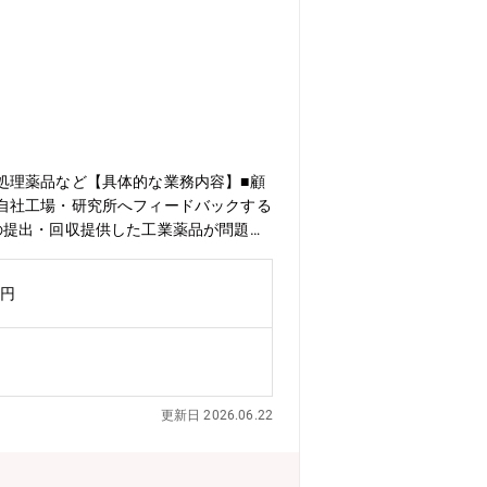
処理薬品など【具体的な業務内容】■顧
自社工場・研究所へフィードバックする
の提出・回収提供した工業薬品が問題な
善点のレポーティング、報告書作成■新
開発を行うため、技術提案性の高い営業
万円
働き方】■出張 有※基本的に仕事場は
が、直?直帰が認められており、仕事の進
 適宜利用可能【社風】仕事を任され、
れます。また、中途入社の割合の方が多
更新日 2026.06.22