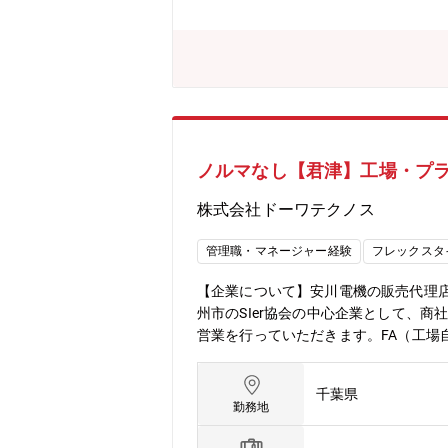
手掛け、商社機能だけでなく、お客様
数9件（営業戦略、社内連携、社内シス
う取り組みを実践しています。■若手
ャレンジすることを後押ししてくれる
ノルマなし【君津】工場・プ
株式会社ドーワテクノス
管理職・マネージャー経験
フレックスタ
【企業について】安川電機の販売代理
州市のSIer協会の中心企業として、
営業を行っていただきます。FA（工場
ルート営業（深耕営業）が中心です。 
す。 ■その他、製品によっては納品時
千葉県
ることなく、お客様との信頼関係や質の
勤務地
商社ですが、社員の7割が文系出身です
ます。 【転勤】強制的な転勤は一切