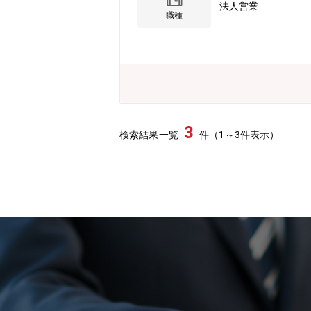
法人営業
となります。【君津営業所】営業所長1
職種
じめとする製鉄、機械、ケミカルなど
発も手掛け、商社機能だけでなく、お
クト数9件（営業戦略、社内連携、社内
るよう取り組みを実践しています。■
にチャレンジすることを後押ししてく
3
検索結果一覧
件（1～3件表示）