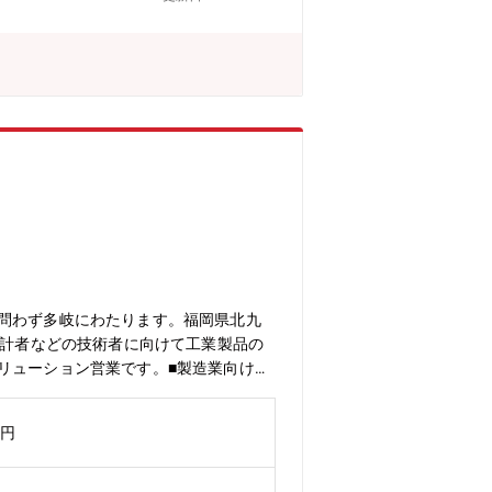
変革の過渡期）：現在社内プロジェクト
きやすくやりがいをもって活躍できるよ
大きく自由度が高い』『新しいことにチ
ー問わず多岐にわたります。福岡県北九
設計者などの技術者に向けて工業製品の
リューション営業です。■製造業向けの
案件の確保、盤受注など多岐に渡りま
■ノルマはございません。数字に追われ
万円
“を重視しています。【教育体制】機械
もあるからこそ皆が活躍人材となってい
プの際などに双方合意したうえでの転勤