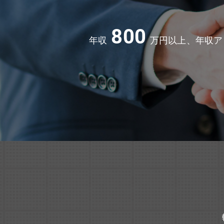
800
年収
万円以上、年収ア