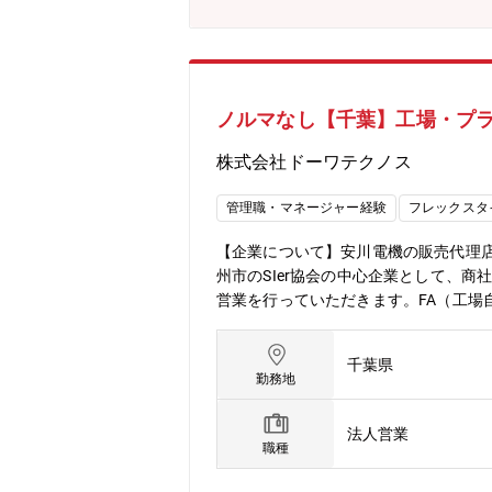
ノルマなし【千葉】工場・プ
株式会社ドーワテクノス
管理職・マネージャー経験
フレックスタ
【企業について】安川電機の販売代理
州市のSIer協会の中心企業として、
営業を行っていただきます。FA（工場
ルート営業（深耕営業）が中心です。 
す。 ■その他、製品によっては納品時
千葉県
ることなく、お客様との信頼関係や質の
勤務地
商社ですが、社員の7割が文系出身です
ます。 【転勤】強制的な転勤は一切
法人営業
となります。【千葉支店】支店長1名、
職種
とする製鉄、機械、ケミカルなど国内