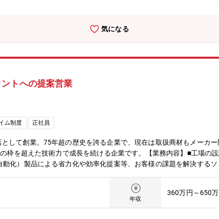
の現場に寄り添ったソリューションをさらに強化しています。■進化（
テム、GX、SDGs、ダイバーシティ）が進行しており、社員が更に働
社員の入社後インタビュー：『自分自身で働き方を確立できる』『裁量
気になる
』
ラントへの提案営業
イム制度
正社員
店として創業。75年超の歴史を誇る企業で、現在は取扱商材もメーカ
商社の枠を超えた技術力で成長を続ける企業です。【業務内容】■工場の
自動化）製品による省力化や効率化提案等、お客様の課題を解決するソ
■提案内容は製品の販売にとどまらず、システムごとの受注提案や工事
に現場立ち合いが発生しますが、設置工事などは協力会社が行います。
360万円～650
高いサービス提供に集中できる環境を整えています。一人一人の“考動
年収
。入社直後研修やOJTにとどまらず、メーカー研修や自己研鑽の補助
なく、周期的な転勤もありません。転勤が生じる場合は、キャリアアッ