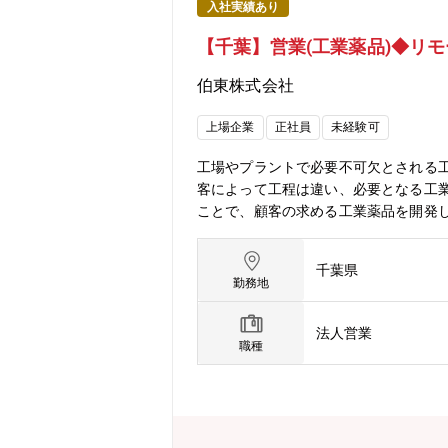
入社実績あり
【千葉】営業(工業薬品)◆リモ
伯東株式会社
上場企業
正社員
未経験可
工場やプラントで必要不可欠とされる
客によって工程は違い、必要となる工
ことで、顧客の求める工業薬品を開発
く機能しているかをチェックするため
製品開発に向けての試作品のアイデア
千葉県
職です。1つの提案が長期に渡ること
勤務地
顧客先になるため、?帰りも含め出張は
め?などはご自身の裁量で決定可能です
法人営業
自由裁量の中で仕事が出来る事が特徴
職種
く、新卒とハンディなく勤務可能です