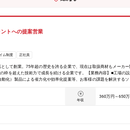
ラントへの提案営業
イム制度
正社員
店として創業。75年超の歴史を誇る企業で、現在は取扱商材もメーカ
商社の枠を超えた技術力で成長を続ける企業です。【業務内容】■工場の
自動化）製品による省力化や効率化提案等、お客様の課題を解決するソ
■提案内容は製品の販売にとどまらず、システムごとの受注提案や工事
に現場立ち合いが発生しますが、設置工事などは協力会社が行います。
360万円～650
高いサービス提供に集中できる環境を整えています。一人一人の“考動
年収
。入社直後研修やOJTにとどまらず、メーカー研修や自己研鑽の補助
なく、周期的な転勤もありません。転勤が生じる場合は、キャリアアッ
営業5名、営業事務2名【魅力】■安定の事業基盤：コロナ禍を除いて
有数の大手企業との関係を築いています。■事業戦略：この度、同社で