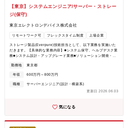
する充実した研修制度があります。■社員の多くは中途入社であ
【東京】システムエンジニア/サーバー・ストレー
り、風土・待遇の両面で中途入社のハンデは一切ありませんの
ジ(保守)
で、安心してご活躍いただけます。【当社について】急速な技術
変化が求められるエレクトロニクス業界で、業界最大級の規模を
東京エレクトロンデバイス株式会社
誇るインレビアム開発センターの高度な技術と豊富な経験を活か
し、付加価値の高い対応を迅速に実現する開発ビジネスを推進し
リモートワーク可
フレックスタイム制度
上場企業
ております。
ストレージ製品(Everpure)技術担当として、以下業務を実施いた
だきます。【具体的な業務内容】■システム保守、ヘルプデスク業
務■システム設計・アップグレード業務■ソリューション開発・サ
ービス開発【募集背景】組織強化に伴う増員【配属先】ITソリュ
勤務地
東京都
ーション部門 CN第二技術部■人数 総勢41名※配属予定グルー
プ（渋谷オフィス勤務）はリーダー(30代）以下9名で構成【仕事
年収
600万円～800万円
の魅力】■お客様との商談において提案支援から導入、また運用保
守の全ての工程を通じて、顧客や製造メーカーと接する機会があ
職種
サーバーエンジニア(設計・構築系)
るため成果を直接確認できます。■業務を遂行する中で当製品に関
更新日 2026.06.03
する知識だけでなく、幅広いIT知識を習得することができます。■
先進のITベンダー製品の技術習得とイノベーション、プロフェッ
ショナリズムを追求し、自己成長することができます。【働き
気になる
方】■リモート可能■フレックス■平均残業時間 20.8時間（全社
平均）■有給休暇の平均取得日数 14.9日（全社平均）【働く環
境】■風通しが良く、若手社員でも積極的にビジネスに参画でき
る、自由でフラットな社風です。■階層別・職種別研修や語学研修