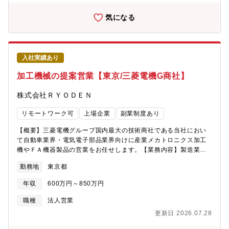
代前半）－ 課長：1名（50代半ば）－ メンバー：4名（平均年
す。■社員の多くは中途入社であり、風土・待遇の両面で中途入社
齢：50代前半）【働き方】■平均残業時間：20時間強/月■在宅勤
気になる
のハンデは一切ありませんので、安心してご活躍いただけます。
務 ：月8回まで利用可能。（１週間における利用回数制限は無
【当社について】急速な技術変化が求められるエレクトロニクス
し） 子育て・介護の事情があれば回数は調整（増やす）可
業界で、業界最大級の規模を誇るインレビアム開発センターの高
能。 ※試用期間に関しては出社■時差出勤 ：7：30～10：00
度な技術と豊富な経験を活かし、付加価値の高い対応を迅速に実
の間であれば、30分単位で始業時間を調整することが可能。
現する開発ビジネスを推進しております。
入社実績あり
加工機械の提案営業【東京/三菱電機G商社】
株式会社ＲＹＯＤＥＮ
リモートワーク可
上場企業
副業制度あり
【概要】三菱電機グループ国内最大の技術商社である当社におい
て自動車業界・電気電子部品業界向けに産業メカトロニクス加工
機やＦＡ機器製品の営業をお任せします。【業務内容】製造業の
お客様(自動車、電気電子、精密部品メーカー等)に対し、三菱電機
勤務地
東京都
製のレーザー加工機や電子ビーム加工機、放電加工機等の産業用
機械を提案します。機械単体だけでなく、周辺の検査装置等も含
年収
600万円～850万円
めた生産ラインの総合的なソリューションを提供します。複数の
仕入れ先と連携しながら、お客様のニーズに最適な提案を行いま
職種
法人営業
す。※出張の頻度は顧客によって変動【魅力】■数千万円から数億
更新日 2026.07.28
円規模の高単価設備案件を扱うため、一件一件の商談に深く関わ
ることができます。■長期的なリレーションをお客様と築きなが