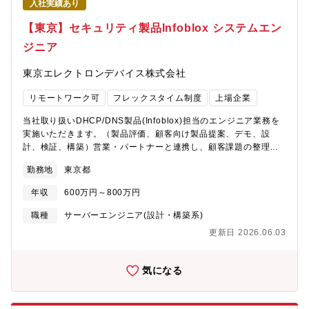
入社実績あり
など、社員の成長を支援する充実した研修制度があります。■社員
の多くは中途入社であり、風土・待遇の両面で中途入社のハンデ
【東京】セキュリティ製品Infoblox システムエン
は一切ありませんので、安心してご活躍いただけます。【当社に
ジニア
ついて】急速な技術変化が求められるエレクトロニクス業界で、
業界最大級の規模を誇るインレビアム開発センターの高度な技術
東京エレクトロンデバイス株式会社
と豊富な経験を活かし、付加価値の高い対応を迅速に実現する開
発ビジネスを推進しております。
リモートワーク可
フレックスタイム制度
上場企業
当社取り扱いDHCP/DNS製品(Infoblox)担当のエンジニア業務を
実施いただきます。（製品評価、顧客向け製品提案、デモ、設
計、検証、構築）営業・パートナーと連携し、顧客課題の整理か
ら提案、設計支援、PoC、導入支援まで幅広く対応いただきま
勤務地
東京都
す。【具体的な業務内容】■Infoblox DDI（DNS / DHCP / DNSセ
キュリティ）の提案活動■営業業同行による顧客提案・技術説明■
年収
600万円～800万円
顧客要件ヒアリングおよび課題整理■提案書・構成図・見積支援資
料の作成■PoC（検証）対応・技術QA対応■構築作業・導入支援■
職種
サーバーエンジニア(設計・構築系)
導入後の技術フォロー・運用改善提案【募集背景】体制強化のた
更新日 2026.06.03
めの増員【配属先】ITソリューション部門 CN第三技術部 ■総
勢45名■配属予定グループ 第二グループ 14名【やりがい】
■DNS / DHCPは、企業ネットワークの“土台”となる なくてはなら
気になる
ない重要インフラです。金融・公共・自治体・大手企業など、社
会的影響の大きい環境を支える案件に携われるため、自身の仕事
が社会基盤を支えている実感を得ることができます。■また、昨今