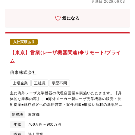
更新日 2026.06.03
属予定グループ 5名（グループリーダー＋メンバー）【魅力】■
自社製造の製品ではないため、海外製造メーカーとの交渉折衝な
ども経験できます。■担当製品に関する技術は就業後に社内で教育
気になる
しますので、IT分野経験が長くなくても問題ございません。専門
的な技術の習得が叶うキャリアパスが多様にあります。■福利厚生
も充実していますので長期的に安定してご就業いただける環境で
す。【勤務地について】渋谷本社※検証作業場所は横浜市都筑区
入社実績あり
(都筑エンジニアリングセンター）になります。住所：神奈川県横
浜市都筑区東方町17（業務内容により週に3日程度都筑エンジニア
【東京】営業(レーザ機器関連)◆リモート/プライ
リングセンターに出社あり）【働き方】■海外出張 年1回程度発
ム
生（米国・アジアに期間１週間程度）■顧客打合せ、社内会議等で
外出していただく場合あり【同社の特徴】■海外製品を中心に最先
伯東株式会社
端テクノロジーを生かしたネットワーク、ストレージ関連機器、
ソフトウェア製品を幅広く取り扱い、クラウド時代のビジネスソ
上場企業
正社員
学歴不問
リューションとして提供しています。■出荷、導入からサポート、
製品改善まで一貫して提供可能な点が同社の強みです。
主に海外レーザ光学機器の代理店営業を実施いただきます。【具
体的な業務内容】 、■海外メーカー製レーザ光学機器の販売・技
術提案■既存顧客への深耕営業・案件創出■取扱い商材の新規開拓
（アプリケーション開発含む）■経験・適性に応じたチームマネジ
勤務地
東京都
メント（課長職相当も提案可）※管理職の場合、チーム運営・戦
略立案を主に担っていただくプレイングマネージャー職となりま
年収
700万円～900万円
す。【取扱い製品】レーザ光学機器、レーザ機器、レーザ加工
機、光学部品【主要取引先】国内外自動車関連（車載電池）、半
職種
法人営業