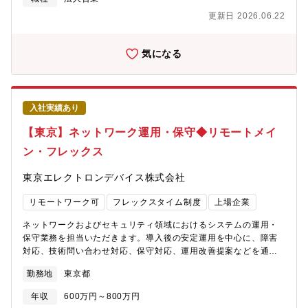
導体関連、通信関連、電子部品メーカー、レーザ加工機メーカー
更新日 2026.06.22
などの研究開発部門、生産技術部門となります。【募集背景】既
存顧客とのビジネス拡大に加えて、新規商材・新規顧客開拓を積
極的に進めており、組織拡大の中心となっていただける人材を募
気になる
集しています。【仕事流れ】 ■顧客へのレーザ光学機器・技術の
提案営業■顧客要求のヒアリング、仕様調整、技術検証の実施■必
要に応じた加工テストやアプリケーション評価■受注後の納品立会
い、技術サポートの調整、アフターサービス窓口■新規領域のアプ
入社実績あり
リケーション探索、商材発掘■経験に応じ、レーザ加工機・ガルバ
ノスキャナ等の営業部隊のマネジメント（進捗管理、戦略立案、
【東京】ネットワーク運用・保守◆リモートメイ
売上・利益管理、国内外メーカーとの折衝）【特徴】 ■単な
ン・フレックス
る機器販売に留まらず複数メーカーの製品を組み合わせたカスタ
ムシステムの販売・開発に取り組んでおり、システムインテグレ
東京エレクトロンデバイス株式会社
ータ型の営業活動が中心です。■商社でありながら自社オリジナル
の新規開発製品の企画・提案も行っており、扱える商材に制限は
リモートワーク可
フレックスタイム制度
上場企業
ありません。そのため、自らのアイデア次第で活動領域を大きく
広げることが可能です。■これまで存在しなかったレーザ加工技術
ネットワークおよびセキュリティ領域におけるシステムの運用・
の確立や、設備販売の実績も多数あります。【働き方】■転勤当面
保守業務を担当いただきます。導入後の安定運用を中心に、障害
無（将来的な転勤可能性はあります）■リモートワーク 適宜利用
対応、技術問い合わせ対応、保守対応、運用改善提案などを通じ
可能【社風】仕事を任され、自由裁量の中で仕事が出来る事が特
て、お客様システムの安定稼働を支援いただきます。【具体的な
徴で、年齢・役職の上下は、新卒・中途関係なく活躍のチャンス
勤務地
東京都
業務内容】■当社取扱い製品の運用・保守業務・ネットワーク製品
が与えられます。また、中途入社の割合の方が多く、新卒とハン
「Extreme、Arista、F5」・セキュリティ製品「Paloaloto、
ディなく勤務可能です。
年収
600万円～800万円
Fotigate」・クラウド（AWS,Azure）■障害切り分け、問い合わ