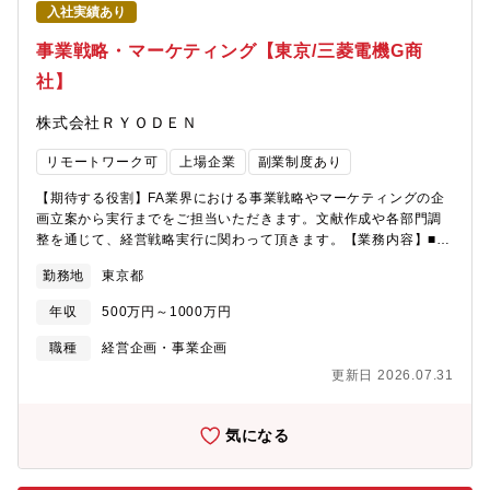
えてスマートアグリ事業、ヘルスケア事業、ICT事業という新分野
入社実績あり
にドメインを広げ、同社だからこそできるチャレンジを展開して
おります。・毎年多くのキャリア採用の方が入社されており、社
事業戦略・マーケティング【東京/三菱電機G商
風も自由闊達で、自由な意見交換可能、1人1人に裁量権が与えら
社】
れる環境で、パソナから入社実績のある企業です。
株式会社ＲＹＯＤＥＮ
リモートワーク可
上場企業
副業制度あり
【期待する役割】FA業界における事業戦略やマーケティングの企
画立案から実行までをご担当いただきます。文献作成や各部門調
整を通じて、経営戦略実行に関わって頂きます。【業務内容】■FA
業界における事業戦略やマーケティングの企画立案から実行(商材
勤務地
東京都
の開発やエリアの開発等)■経営層への報告資料の作成 ・関係部門
との調整・タスク管理※国内出張:案件により２～３回/月目安。海
年収
500万円～1000万円
外案件に関しては英語スキルに応じてお任せをいたします。【本
ポジションの魅力】FA業界での営業経験を活かし、マーケティン
職種
経営企画・事業企画
グや戦略投資案件の企画立案から実行まで幅広く担当いただけま
更新日 2026.07.31
す。専門性の高い財務分析等は各部署と連携して進めるため、未
経験の分野でも安心して取り組めます。まずは国内案件から始め
て、適性に応じて海外案件も担当いただく予定です。在宅勤務や
気になる
フレックス制度も導入しており、働きやすい環境でキャリアアッ
プを目指していただけます。【配属組織】事業戦略統括部 戦略
企画部(5名)【同社について】・三菱電機グループ、国内最大手の