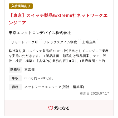
ではDNSセキュリティの関心の高まり・マルチクラウド環境にお
入社実績あり
けるDHCP/DNS統合管理の需要が高まっており、周辺技術やセキ
ュリティ知識を身につける機会が多くある業務内容です。■技術力
【東京】スイッチ製品/Extreme社ネットワークエ
だけでなく、提案力・課題解決力も磨ける環境です。【働き方】■
ンジニア
リモートワーク中心 ※業務の必要性に応じて出社し実機検証を
行なっていただきます。■出張 有 お客様先での構築作業とし
東京エレクトロンデバイス株式会社
て、年に数回程度は首都圏以遠への短期出張があります。 ■フレ
ックス■平均残業時間 20.8時間（全社平均）■有給休暇の平均取
リモートワーク可
フレックスタイム制度
上場企業
得日数 14.9日（全社平均）【働く環境】■風通しが良く、若手社
員でも積極的にビジネスに参画できる、自由でフラットな社風で
弊社取り扱いスイッチ製品(Extreme社)担当としてエンジニア業務
す。■階層別・職種別研修や語学研修など、社員の成長を支援する
を実施いただきます。（製品評価、顧客向け製品提案、デモ、設
充実した研修制度があります。■社員の多くは中途入社であり、風
計、検証、構築）【具体的な業務内容】■公共（政府機関・自治
土・待遇の両面で中途入社のハンデは一切ありませんので、安心
体）・文教（大学・研究所）に加え、ホテル・スタジアムなどイ
してご活躍いただけます。【当社について】急速な技術変化が求
勤務地
東京都
ンフラ系のお客様に対し、Extreme Networks製品を中心としたネ
められるエレクトロニクス業界で、業界最大級の規模を誇るイン
ットワークソリューションの技術支援を担当いただきます。■当社
レビアム開発センターの高度な技術と豊富な経験を活かし、付加
年収
600万円～900万円
は国内1次代理店として、製品評価、顧客向け提案、デモンストレ
価値の高い対応を迅速に実現する開発ビジネスを推進しておりま
ーション、ネットワーク設計、検証、構築まで一連の技術業務を
職種
ネットワークエンジニア(設計・構築系)
す。
担当し、お客様の導入を支援します。【募集背景】体制強化のた
更新日 2026.07.17
めの増員【配属先】ITソリューション部門 CN第三技術部 ■総
勢45名■配属予定グループ 第二グループ 14名【やりがい】■近
年では、省庁・地方自治体向けの大規模案件や、新しいネットワ
気になる
ークソリューションの提案機会も増えており、最新技術に触れな
がら幅広い経験を積むことができます。■国内代理店として20年以