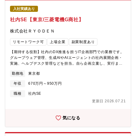
エレクトロニクス専門技術商社でプライム上場、売上高2,590億円
入社実績あり
を誇る企業です。・1947年創業、三菱電機グループで取扱い商材
も半導体、FA・施設、通信等と多数あるので安定した業績を保っ
社内SE【東京/三菱電機G商社】
ています。※主要取引；三菱電機/パナソニック/アイシン/三菱電
機住環境システムズ/シチズンマシナリー/高砂熱学工業/サンケン
株式会社ＲＹＯＤＥＮ
電気等・冷熱システム事業、ビルシステム事業、エレクトロニク
ス事業、FAシステム事業の4つのコア事業に加えてスマートアグリ
リモートワーク可
上場企業
副業制度あり
事業、ヘルスケア事業、ICT事業という新分野にドメインを広げ、
同社だからこそできるチャレンジを展開しております。・毎年多
【期待する役割】社内のDX推進を担うIT企画部門での業務です。
くのキャリア採用の方が入社されており、社風も自由闊達で、自
グループウェア管理、生成AIやAIエージェントの社内展開企画・
由な意見交換可能、1人1人に裁量権が与えられる環境で、パソナ
実施、ヘルプデスク管理などを担当。自ら企画立案し、実行まで
から入社実績のある企業です。
携われるやりがいのある環境です。【業務内容】■グループウェア
勤務地
東京都
の管理・運用■生成AIやAIエージェントの社内浸透に向けた企画立
案・実施■ヘルプデスクの管理■クラウドやネットワーク周りのイ
年収
670万円～950万円
ンフラ企画・構成提案■業務効率化ツールの選定・導入企画など、
IT関連の企画業務全般を担当いただきます。自分でアイデアを出
職種
社内SE
し、形にしていける環境です。【本ポジションの魅力】■自ら企画
更新日 2026.07.21
し実現できる環境：世の中のトレンドを取り入れながら、生成AI
やクラウドなど最新技術の社内展開を自分で企画し、リーダーと
して推進可能です。■幅広い裁量：展示会への参加や新しいツー
気になる
ル・サービスの提案など、自由度高く業務に取り組めます。■成長
機会：DX推進の中核として、IT企画スキルを磨きながらキャリア
アップが可能です。【配属組織】DX戦略推進室（25名／兼務含