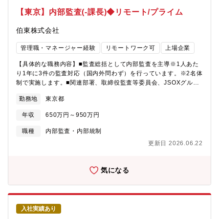
境システムズ/シチズンマシナリー/高砂熱学工業/サンケン電気
【東京】内部監査(-課長)◆リモート/プライム
等・冷熱システム事業、ビルシステム事業、エレクトロニクス事
業、FAシステム事業の4つのコア事業に加えてスマートアグリ事
伯東株式会社
業、ヘルスケア事業、ICT事業という新分野にドメインを広げ、同
社だからこそできるチャレンジを展開しております。・毎年多く
管理職・マネージャー経験
リモートワーク可
上場企業
のキャリア採用の方が入社されており、社風も自由闊達で、自由
な意見交換可能、1人1人に裁量権が与えられる環境で、パソナか
【具体的な職務内容】■監査総括として内部監査を主導※1人あた
ら入社実績のある企業です。
り1年に3件の監査対応（国内外問わず）を行っています。※2名体
制で実施します。■関連部署、取締役監査等委員会、JSOXグルー
プとの連携■国内外の子会社を含めた幅広い監査業務【募集背景】
勤務地
東京都
嘱託社員の契約終了に伴う追加募集【配属先】内部統制室■人数構
成 11名（内内部監査6名）※年齢 平均50代【働き方】■出張
年収
650万円～950万円
あり※海外：年1-2回程度_1週間程度滞在予定 / 国内：年1-2回
程度_1泊2日■在宅 あり（週2-3日程度可能）※試用期間に関し
職種
内部監査・内部統制
ては業務に慣れて頂くため在宅は使用できません。■残業 平均
更新日 2026.06.22
10-15時間程度■転勤 当面無（将来的に可能性があります。）
気になる
入社実績あり