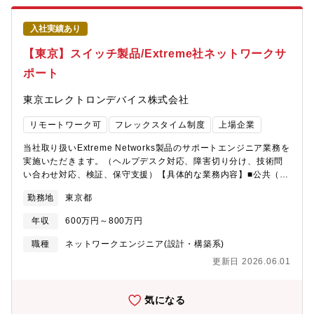
上の販売・サポート実績を有し、十分な検証環境と最先端のソリ
ューション検証を行える環境があります。■最先端のネットワーク
入社実績あり
製品を取り扱い、最新のネットワーク関連技術を習得することが
できます。自ら評価・提案・設計・構築に携わった機器が、官公
【東京】スイッチ製品/Extreme社ネットワークサ
庁・大学・ホテル・スタジアムなど社会インフラを支える現場で
ポート
実際に稼働し、多くの人に利用されていることを実感する事で大
きな満足感を味わえます。■大規模に製品を導入していただく機会
東京エレクトロンデバイス株式会社
も多く、大型プロジェクトとして複数メンバーで対応することも
あり、責任感や連帯感を感じられます。【働き方】■リモートワー
リモートワーク可
フレックスタイム制度
上場企業
ク中心 ※業務の必要性に応じて出社し実機検証を行なっていた
だきます。■出張 有 お客様先での構築作業として、年に数回程
当社取り扱いExtreme Networks製品のサポートエンジニア業務を
度は首都圏以遠への短期出張があります。 ■フレックス■平均残
実施いただきます。（ヘルプデスク対応、障害切り分け、技術問
業時間 20.8時間（全社平均）■有給休暇の平均取得日数 14.9
い合わせ対応、検証、保守支援）【具体的な業務内容】■公共（政
日（全社平均）【働く環境】■風通しが良く、若手社員でも積極的
府機関・自治体）・文教（大学・研究所）に加え、ホテル・スタ
にビジネスに参画できる、自由でフラットな社風です。■階層別・
勤務地
東京都
ジアムなどインフラ系のお客様に対し、Extreme Networks製品を
職種別研修や語学研修など、社員の成長を支援する充実した研修
中心としたネットワークソリューションの技術サポートを担当い
制度があります。■社員の多くは中途入社であり、風土・待遇の両
年収
600万円～800万円
ただきます。■国内1次代理店として、製品に関するヘルプデスク
面で中途入社のハンデは一切ありませんので、安心してご活躍い
対応、ドキュメント作成、障害発生時の切り分け、ログ解析、再
職種
ネットワークエンジニア(設計・構築系)
ただけます。【当社について】急速な技術変化が求められるエレ
現検証、メーカーへのエスカレーション、解決策の提示まで、一
クトロニクス業界で、業界最大級の規模を誇るインレビアム開発
更新日 2026.06.01
連のサポート業務を通じてお客様の安定運用を支援します。【対
センターの高度な技術と豊富な経験を活かし、付加価値の高い対
象製品】EXOS/VOSSのスイッチ製品、Wi-Fi製品、認証製品、管
応を迅速に実現する開発ビジネスを推進しております。
理製品（XIQ-SE）【募集背景】体制強化のための増員【配属先】
気になる
ITソリューション部門 CN第三技術部 ■総勢45名■配属予定グ