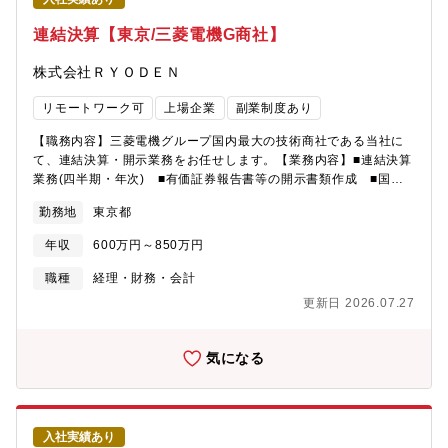
2,590億円を誇る企業です。・1947年創業、三菱電機グループで
取扱い商材も半導体、FA・施設、通信等と多数あるので安定した
連結決算【東京/三菱電機G商社】
業績を保っています。※主要取引；三菱電機/パナソニック/アイシ
ン/三菱電機住環境システムズ/シチズンマシナリー/高砂熱学工業/
株式会社ＲＹＯＤＥＮ
サンケン電気等・冷熱システム事業、ビルシステム事業、エレク
トロニクス事業、FAシステム事業の4つのコア事業に加えてスマー
リモートワーク可
上場企業
副業制度あり
トアグリ事業、ヘルスケア事業、ICT事業という新分野にドメイン
を広げ、同社だからこそできるチャレンジを展開しておりま
【職務内容】三菱電機グループ国内最大の技術商社である当社に
す。・毎年多くのキャリア採用の方が入社されており、社風も自
て、連結決算・開示業務をお任せします。【業務内容】■連結決算
由闊達で、自由な意見交換可能、1人1人に裁量権が与えられる環
業務(四半期・年次) ■有価証券報告書等の開示書類作成 ■国内
境で、パソナから入社実績のある企業です。
外の関係会社経理スタッフへの経理指導・アドバイス※未経験業
勤務地
東京都
務もフォローさせていただきますのでご安心ください。【将来の
キャリア】将来的にはマネジメントも担っていただきたいです。
年収
600万円～850万円
ご経験によっては、数年後には管理職ポジションへの昇進の機会
もございます。【配属組織】経理部19名 経理第二課 5名【働き
職種
経理・財務・会計
方について】週1～2日の在宅勤務が可能で決算期でも在宅勤務を
更新日 2026.07.27
行っております。フレックス制も家庭の状況（子育て等）に合わ
せて柔軟に活用できます。※通常の残業時間は月10～20時間程で
すが、決算期には月45時間程度残業が発生する可能性もございま
気になる
す。【同社について】・三菱電機グループ、国内最大手のエレク
トロニクス専門技術商社でプライム上場、売上高2,590億円を誇る
企業です。・1947年創業、三菱電機グループで取扱い商材も半導
体、FA・施設、通信等と多数あるので安定した業績を保っていま
入社実績あり
す。※主要取引；三菱電機/パナソニック/アイシン/三菱電機住環