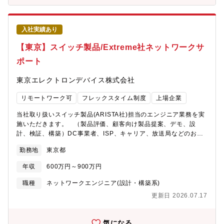
ループ 第二グループ 14名【やりがい】■近年では、大規模ネッ
トワークや高度な無線/認証ソリューションに関する問い合わせも
増えており、最新技術に触れながら幅広い知識と実践経験を積む
入社実績あり
ことができます。■国内代理店として20年以上の販売・サポート実
績を有し、十分な検証環境と、実機を用いた障害解析・技術検証
【東京】スイッチ製品/Extreme社ネットワークサ
を行える環境があります。■Extreme製品担当エンジニアは、スイ
ポート
ッチ、WLC、管理製品など幅広い領域を横断して担当できるた
め、特定製品にとどまらない総合的な知識と実践力を身につけら
東京エレクトロンデバイス株式会社
れるポジションです。■ネットワーク全体を俯瞰しながら、設計・
構築・運用・トラブル対応まで多面的に関われるため、日々の業
リモートワーク可
フレックスタイム制度
上場企業
務を通じて着実にスキルを高められます。幅広い製品知識を武器
に、お客様への提案力や課題解決力を磨ける点も大きな魅力で
当社取り扱いスイッチ製品(ARISTA社)担当のエンジニア業務を実
す。【働き方】■作業場所 新宿サポートセンター（新宿区西新
施いただきます。 （製品評価、顧客向け製品提案、デモ、設
宿）※検証機材を有する検証環境新宿サポートセンター出社を基
計、検証、構築）DC事業者、ISP、キャリア、放送局などのお客
本とした業務スタイルとなり、業務上問題無ければ週に数回の在
様に対して、お客様の事業拡大や課題解決の目的に合わせたスイ
宅勤務も可能です。※基本的にはオフィスでの対応となり、現場
勤務地
東京都
ッチ製品やソリューションのご提案、製品導入時の設計・検証・
対応はありません。 ■フレックス■平均残業時間 20.8時間（全
構築作業をご担当いただきます。【募集背景】体制強化のための
社平均）■有給休暇の平均取得日数 14.9日（全社平均）【働く環
年収
600万円～900万円
増員【配属先】ITソリューション部門 CN第三技術部 ■総勢 45
境】■風通しが良く、若手社員でも積極的にビジネスに参画でき
名■配属予定グループ 第一グループ 10名【魅力】■最先端のネッ
職種
ネットワークエンジニア(設計・構築系)
る、自由でフラットな社風です。■階層別・職種別研修や語学研修
トワーク製品を取り扱い、最新のネットワーク関連技術を習得す
など、社員の成長を支援する充実した研修制度があります。■社員
更新日 2026.07.17
ることができます。■大規模に製品を導入していただく機会も多
の多くは中途入社であり、風土・待遇の両面で中途入社のハンデ
く、大型プロジェクトとして複数メンバーで対応することもあ
は一切ありませんので、安心してご活躍いただけます。【当社に
り、責任感や連帯感を感じられます。■AIネットワーキング、放送
気になる
ついて】急速な技術変化が求められるエレクトロニクス業界で、