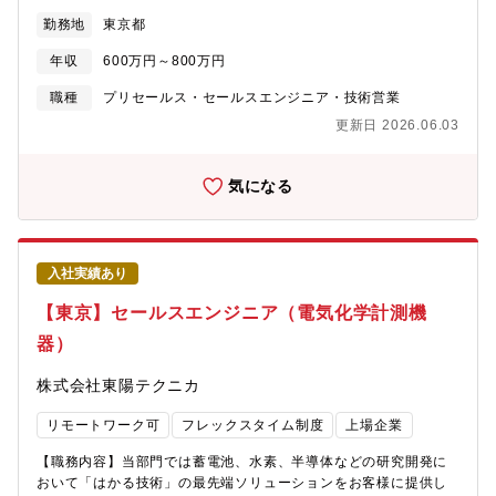
ー、クラウド関連のセールス業務■関東を中心としたお客様へのセ
遇の両面で中途入社のハンデは一切ありませんので、安心してご
勤務地
東京都
ールス活動全般（製品紹介・セミナー・採用要件のヒアリング、
活躍いただけます。【やりがい】■最先端のセキュリティ製品を取
受注、売上）※取扱製品がすべて海外製品のため、仕入先メーカ
り扱い、最新のセキュリティ関連技術を習得することが出来ま
年収
600万円～800万円
ーとのやりとりで英語を使用する場合があります。苦手意識がな
す。■自ら提案した製品が購入され、身近なサービスで重要な役割
ければ実務を通して英語力をアップできるチャンスがあります
職種
プリセールス・セールスエンジニア・技術営業
を果たして使われていることに対して大きな満足感を味わえま
（お客様は日系企業です）。【募集背景】関東エリアでのビジネ
す。■製品はアプライアンス、及びサーバーへの組み込みモジュー
更新日 2026.06.03
ス強化のため【組織構成】CN営業本部 アカウント営業部(直接
ルがあり、サーバーやプログラミングなどの周辺技術、製品スキ
販売)関東グループ■本部人数 総勢110名【働き方】■在宅勤務
ルも学ぶことができ、エンジニアとしてのキャリアアップにも繋
可■フレックス■平均残業時間 20.8時間（全社平均）■有給休暇
気になる
げることができるやりがいのある業務となります。
の平均取得日数 14.9日（全社平均）【働く環境】■風通しが良
く、若手社員でも積極的にビジネスに参画できる、自由でフラッ
トな社風です。■階層別・職種別研修や語学研修など、社員の成長
を支援する充実した研修制度があります。■社員の多くは中途入社
入社実績あり
であり、風土・待遇の両面で中途入社のハンデは一切ありません
ので、安心してご活躍いただけます。【同社の特徴】■海外製品を
【東京】セールスエンジニア（電気化学計測機
中心に、最先端技術を生かした様々な製品を取り扱っています。■
器）
お客様としてはデータセンター・メーカー・エンタープライズ・
大学等と幅広く、新製品を開拓・発掘するマーケティングから製
株式会社東陽テクニカ
品販売、技術提案・システム構築・保守サポートまで社内で一環
して行っております。
リモートワーク可
フレックスタイム制度
上場企業
【職務内容】当部門では蓄電池、水素、半導体などの研究開発に
おいて「はかる技術」の最先端ソリューションをお客様に提供し