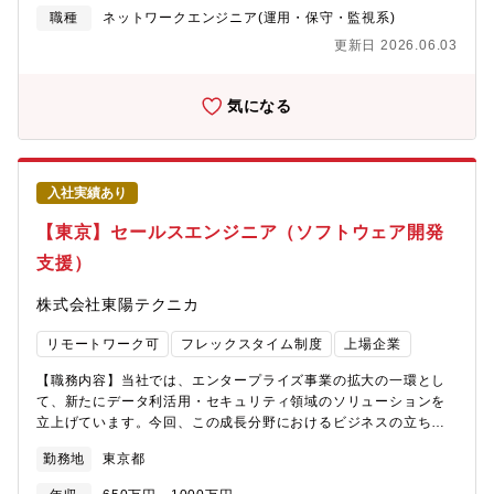
せ対応、保守対応、運用改善提案■営業担当と連携した技術支援、
職種
ネットワークエンジニア(運用・保守・監視系)
プリセールス業務■SI案件におけるネットワーク機器の構築業務■
更新日 2026.06.03
サーバー、ストレージを含むSI案件の提案支援■当社製品を含む構
築案件における製品担当技術者との連携およびプロジェクト推進
【顧客】エンタープライズ企業、公共機関（政府機関・自治
気になる
体）、文教機関（大学・研究所）など【募集背景】体制強化のた
めの増員※入社後は、ご経験に応じて運用・保守案件にも携わっ
ていただき、早期にご活躍いただくことを期待しています。【魅
力】■運用保守だけではなく、案件に応じて導入検討段階での営業
入社実績あり
支援やプリセールス活動、SI案件における構築支援、プロジェク
ト推進にも携わっていただく場合もあり、構築スキルも身につけ
【東京】セールスエンジニア（ソフトウェア開発
ることができます。■当社取扱製品に関する先端技術や製品知識を
支援）
習得できる環境です。■将来的には、クラウドセキュリティ領域や
システム全体運用環境構築、プロジェクトマネジメント領域へと
株式会社東陽テクニカ
キャリアを広げていただけます。【配属先】システムエンジニア
リング部 第3グループ■部人数 37名■グループ人数 6名 【働
リモートワーク可
フレックスタイム制度
上場企業
き方】■リモートメイン※機検証、社内打ち合わせ、顧客訪問への
同行などの業務必要性に応じ出社いただきます。■フレックス■出
【職務内容】当社では、エンタープライズ事業の拡大の一環とし
張 有※基本的に多くありませんが、案件に応じてお客様先での
て、新たにデータ利活用・セキュリティ領域のソリューションを
構築作業等のため短期出張が発生する場合があります。■平均残業
立上げています。今回、この成長分野におけるビジネスの立ち上
時間 20.8時間（全社平均）■有給休暇の平均取得日数 14.9日
げフェーズを共に推進する、営業職のコアメンバーを募集しま
（全社平均）【働く環境】■風通しが良く、若手社員でも積極的に
勤務地
東京都
す。 具体的な業務内容は、以下の通りです。■大手企業（特に金
ビジネスに参画できる、自由でフラットな社風です。■階層別・職
融、流通、公共分野）へのITソリューション提案■顧客課題のヒヤ