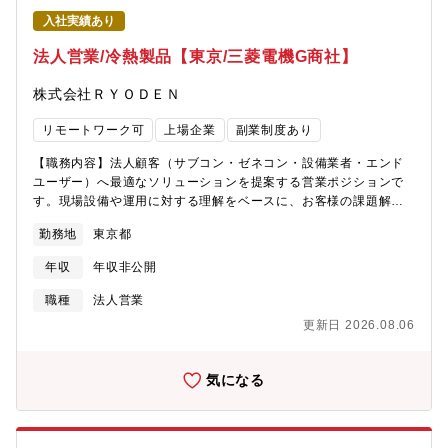
力】・プライム上場企業における経営中枢ポジション・社長直轄
入社実績あり
部署であり、経営陣と密接に連携した企業価値向上を推進・経営
戦略、経営企画、広報・IRなど幅広いテーマに関与【働き方】■リ
法人営業/冷熱製品【東京/三菱電機G商社】
モートワーク可能。■フレックス勤務を使用することができ、通院
やお子様の送迎のために中抜けすることや早上がりすることが可
株式会社ＲＹＯＤＥＮ
能です。コアタイムもなく、最低勤務時間で3.5時間、朝5時から
午後10時の間で使用することが可能です。
リモートワーク可
上場企業
副業制度あり
【職務内容】法人顧客（サブコン・ゼネコン・設備業者・エンド
ユーザー）へ最適なソリューションを提案する営業ポジションで
す。現場設備や運用に対する理解をベースに、お客様の課題解決
に貢献いただきます。【具体的には】■空調・冷熱機器（エアコ
勤務地
東京都
ン、冷凍機など）の仕様提案・見積作成・納期管理■設計事務所・
エンドユーザーへのプレゼン・スペックイン活動■IoT／センシン
年収
年収非公開
グ／エネマネを組み込んだ空間全体の最適化提案■他事業部（FA・
ICT）との連携による総合提案【同社について】・三菱電機グルー
職種
法人営業
プ、国内最大手のエレクトロニクス専門技術商社でプライム上
更新日 2026.08.06
場、売上高2,590億円を誇る企業です。・1947年創業、三菱電機
グループで取扱い商材も半導体、FA・施設、通信等と多数あるの
で安定した業績を保っています。※主要取引；三菱電機/パナソニ
気になる
ック/アイシン/三菱電機住環境システムズ/シチズンマシナリー/高
砂熱学工業/サンケン電気等・冷熱システム事業、ビルシステム事
業、エレクトロニクス事業、FAシステム事業の4つのコア事業に加