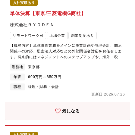
入社実績あり
単体決算【東京/三菱電機G商社】
株式会社ＲＹＯＤＥＮ
リモートワーク可
上場企業
副業制度あり
【職務内容】単体決算業務をメインに事業計画や管理会計、開示
関係への対応、監査法人対応などの外部関係者対応をお任せしま
す。将来的にはマネジメントへのステップアップや、海外・税
務・財務への挑戦も可能です。【業務内容】■単体決算業務、決算
勤務地
東京都
期対応 ■事業計画の策定、単体の開示関係業務 ■税務関連の対
応 ■管理会計への対応 ■監査法人など外部関係者への対応【将
年収
600万円～850万円
来のキャリア】連結決算、財務、投資関連業務は別セクションで
すが、意欲次第で将来的に連結決算や財務、海外勤務への挑戦も
職種
経理・財務・会計
可能です。地方転勤はなく、腰を据えて中長期的なキャリアアッ
更新日 2026.07.26
プを目指せます。【配属組織】経理部19名【働き方について】週1
～2日の在宅勤務が可能で決算期でも在宅勤務を行っております。
フレックス制も家庭の状況（子育て等）に合わせて柔軟に活用で
気になる
き、多くの社員が両立して活躍中です。※通常の残業時間は月10
～20時間程ですが、決算期には月45時間程度残業が発生する可能
性もございます。【同社について】・三菱電機グループ、国内最
大手のエレクトロニクス専門技術商社でプライム上場、売上高
入社実績あり