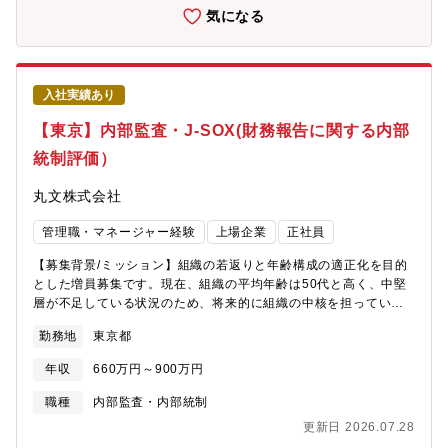
庁・地方自治体向けの大規模案件や、新しいネットワークソリュ
気になる
ーションの提案機会も増えており、最新技術に触れながら幅広い
経験を積むことができます。■国内代理店として20年以上の販売・
サポート実績を有し、十分な検証環境と最先端のソリューション
検証を行える環境があります。■最先端のネットワーク製品を取り
入社実績あり
扱い、最新のネットワーク関連技術を習得することができます。
公共（政府機関・自治体）・文教（大学・研究所）をはじめ、ホ
【東京】内部監査・J-SOX(財務報告に関する内部
テル・スタジアムなど社会インフラを支えるお客様に対し、製品
統制評価）
評価、技術提案、デモンストレーション、ネットワーク設計支援
など幅広い技術業務に携わっていただきます。■自ら提案・検証し
丸文株式会社
たソリューションが実際の現場で導入され、多くの人に利用され
ていることを実感できるため、大きな達成感とやりがいを感じら
管理職・マネージャー経験
上場企業
正社員
れる仕事です。■大規模案件や新しいネットワークソリューション
に関わる機会も多く、営業や社内エンジニアと連携しながらプロ
【募集背景/ミッション】組織の若返りと年齢構成の適正化を目的
ジェクトを推進することで、技術力だけでなく提案力やプロジェ
とした増員募集です。現在、組織の平均年齢は50代と高く、中堅
クト推進力も身につけることができます。【働き方】■作業場所
層が不足している状況のため、将来的に組織の中核を担っていた
新宿サポートセンター（新宿区西新宿）■リモートワーク中心※業
だける人材を募集しています。【職務内容】■内部監査＊年間監査
務の必要性に応じ出社して実機検証を行なっていただきます。■出
勤務地
東京都
計画に基づく個別監査の計画策定から各部門へのヒアリング実施
張 有お客様先での構築作業として、年に数回程度は首都圏以遠
＊証憑収集・データ分析＊業務の改善提案・フォローアップ＊報
への短期出張があります。 ■フレックス■平均残業時間 20.8時
年収
660万円～900万円
告書の作成までの一連の業務■J-SOX評価＊内部統制に係る文書化
間（全社平均）■有給休暇の平均取得日数 14.9日（全社平均）
の推進から整備・運用評価の実施＊評価結果の報告・共有＊改善
職種
内部監査・内部統制
【働く環境】■風通しが良く、若手社員でも積極的にビジネスに参
提案・フォローアップ＊外部監査人との連携＊内部統制報告書の
画できる、自由でフラットな社風です。■階層別・職種別研修や語
更新日 2026.07.28
作成までの一連の作業【組織構成】監査室：6名∟部長：1名（60
学研修など、社員の成長を支援する充実した研修制度がありま