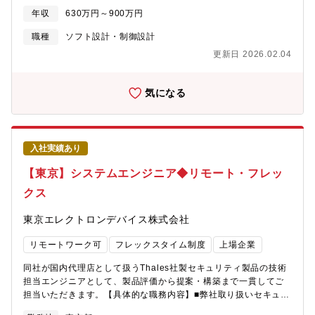
ェアの設計および開発・既存ソフトウェアへの新機能追加や保守
年収
630万円～900万円
作業・お客様の使い勝手を向上させるようなUIのデザイン改良・
製作したソフトウェアの仕様書や取扱説明書の作成 など■具体
職種
ソフト設計・制御設計
的な製品一部ではございますが以下URLより開発した製品をご覧
更新日 2026.02.04
いただけます。
https://www.toyo.co.jp/material/products/list/contents_type=1565
き方】・当社は1日の労働時間を7hと設定しております。・当部署
気になる
での月間残業時間は約30h～50hであり、法定(8h/日)労働時間換
算では約10h～30h以内となっております。・当社はリモートワー
ク(在宅勤務)を導入しており、在宅勤務日数は、担当業務内容によ
り異なりますが、ソフトウェア開発においては、おおよそ週2～3
入社実績あり
日程度が平均となっています。
【東京】システムエンジニア◆リモート・フレッ
クス
東京エレクトロンデバイス株式会社
リモートワーク可
フレックスタイム制度
上場企業
同社が国内代理店として扱うThales社製セキュリティ製品の技術
担当エンジニアとして、製品評価から提案・構築まで一貫してご
担当いただきます。【具体的な職務内容】■弊社取り扱いセキュリ
ティ製品担当エンジニア業務（製品評価、顧客向け製品提案、デ