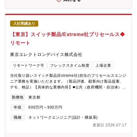
業界のシステムIP化といった最新トレンドをおさえた提案活動を
業界最大級の規模を誇るインレビアム開発センターの高度な技術
行なっており、最先端の技術を学ぶことができます。■国内1次代
と豊富な経験を活かし、付加価値の高い対応を迅速に実現する開
理店として十分な検証環境を備えており、実機検証を基本にした
発ビジネスを推進しております。
お客様ご提案やサポートを行なっています。【働き方】■リモート
入社実績あり
ワーク中心と※業務の必要性に応じ出社して実機検証を行なって
いただきます。■出張 有お客様先での構築作業として、年に数回
【東京】スイッチ製品/Extreme社プリセールス◆
程度は首都圏以遠への短期出張があります。 ■フレックス■平均
リモート
残業時間 20.8時間（全社平均）■有給休暇の平均取得日数
14.9日（全社平均）【働く環境】■風通しが良く、若手社員でも積
東京エレクトロンデバイス株式会社
極的にビジネスに参画できる、自由でフラットな社風です。■階層
別・職種別研修や語学研修など、社員の成長を支援する充実した
リモートワーク可
フレックスタイム制度
上場企業
研修制度があります。■社員の多くは中途入社であり、風土・待遇
の両面で中途入社のハンデは一切ありませんので、安心してご活
当社取り扱いスイッチ製品(Extreme社)担当のプリセールスエンジ
躍いただけます。【当社について】急速な技術変化が求められる
ニア業務を実施いただきます。（製品評価、顧客向け製品提案、
エレクトロニクス業界で、業界最大級の規模を誇るインレビアム
デモ、検証）【具体的な業務内容】■公共（政府機関・自治体）・
開発センターの高度な技術と豊富な経験を活かし、付加価値の高
文教（大学・研究所）に加え、ホテル・スタジアムなどインフラ
い対応を迅速に実現する開発ビジネスを推進しております。
勤務地
東京都
系のお客様に対し、Extreme Networks製品を中心としたネットワ
ークソリューションの技術支援を担当いただきます。■国内1次代
年収
600万円～900万円
理店として、製品評価、顧客向け提案、デモンストレーション、
ネットワーク設計、検証、構築まで一連の技術業務を担当し、お
職種
ネットワークエンジニア(設計・構築系)
客様の導入を支援します。【募集背景】体制強化のための増員
更新日 2026.07.17
【配属先】ITソリューション部門 CN第三技術部 ■総勢 45名■
配属予定グループ 第三グループ 14名【魅力】■近年では、省