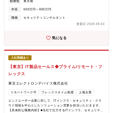
勤務地
東京都
モ、設計、検証、構築）【募集背景】体制強化のための増員【組
織構成】ITソリューション部門 CN第三技術部 第三グループ■
年収
600万円～900万円
部門 総勢40名■グループ人数 12名【魅力】■近年ランサムウェ
ア攻撃が増えたことにより金融、公共以外の産業でもサイバーセ
職種
セキュリティコンサルタント
キュリティ対策の需要が高まっています。■弊社ではサイバーセキ
更新日 2026.06.03
ュリティ市場のグローバルリーダー会社の製品を取り扱っており
近年ビジネスが拡大しています。最先端のテクノロジーに触れな
がら、エンジニアとしての成長とともにやりがいのある業務を経
気になる
験することができます。■セキュリティ製品（Thales、Entrustな
ど）国内代理店として20年以上の販売・サポート実績を有し、 十
分な検証環境と最先端のソリューション検証を行える環境があり
ます。※Thales社：電子機器とシステムを提供するフランス企
入社実績あり
業。 航空宇宙、防衛、セキュリティの事業を世界で展開していま
す。同社はThales社製品の国内代理店として20年以上の販売・サ
【東京】IT製品セールス◆プライム/リモート・フ
ポート実績を有し、充実した検証環境と最先端ソリューションの
レックス
検証体制を完備しています。【働き方】■リモートメイン※業務必
要性に応じてオフィス出社して実機検証を行なっていただきま
東京エレクトロンデバイス株式会社
す。■フレックス■出張 有※お客様先での構築作業として、年に
数回程度は首都圏以遠への短期出張がございます。■平均残業時
リモートワーク可
フレックスタイム制度
上場企業
間 20.8時間（全社平均）■有給休暇の平均取得日数 14.9日
（全社平均）【働く環境】・風通しが良く、若手社員でも積極的
エンドユーザー企業に対して、ITインフラ・セキュリティ・クラ
にビジネスに参画できる、自由でフラットな社風です。・階層
ウド領域を中心としたソリューション営業を担当いただきます。
別・職種別研修や語学研修など、社員の成長を支援する充実した
【具体的な職務内容】■当社で注力するITインフラ、セキュリティ
研修制度があります。・社員の多くは中途入社であり、風土・待