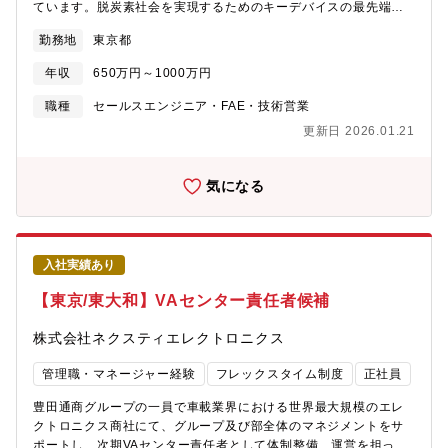
ています。脱炭素社会を実現するためのキーデバイスの最先端分
野にセールスエンジニアとしてお客様との打合せなどの販売活動
勤務地
東京都
全般を主体的に実施していただきます。具体的には自動車メーカ
ー、電池メーカー、材料メーカーおよび大学・研究機関の研究者
年収
650万円～1000万円
に向けて製品紹介、見積作成、デモ測定、納品、取扱説明等の技
術営業を実施していただきます。創意工夫しながらさらに上の目
職種
セールスエンジニア・FAE・技術営業
標に向かって一緒に挑戦できる方を募集しています。
更新日 2026.01.21
気になる
入社実績あり
【東京/東大和】VAセンター責任者候補
株式会社ネクスティエレクトロニクス
管理職・マネージャー経験
フレックスタイム制度
正社員
豊田通商グループの一員で車載業界における世界最大規模のエレ
クトロニクス商社にて、グループ及び部全体のマネジメントをサ
ポートし、次期VAセンター責任者として体制整備、運営を担って