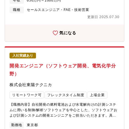
種別研修や語学研修など、社員の成長を支援する充実した研修制
年収
650万円～1000万円
リングと適切な技術の導入提案■パートナー企業との調整及び提案
度があります。■社員の多くは中途入社であり、風土・待遇の両面
支援■販促ツールの作成(カタログ、技術資料)■販促プロモーショ
職種
セールスエンジニア・FAE・技術営業
で中途入社のハンデは一切ありませんので、安心してご活躍いた
ンの支援(セミナー、展示会等)【組織構成】ソフトウェア開発支援
だけます。
更新日 2025.07.30
製品を取り扱う当部門は、全体で30名から構成されており、うち
今回募集する案件のチームは、営業3名、エンジニア2名です。
気になる
入社実績あり
開発エンジニア（ソフトウェア開発、電気化学分
野）
株式会社東陽テクニカ
リモートワーク可
フレックスタイム制度
上場企業
【職務内容】自社開発の燃料電池および水電解向けの計測システ
ムに用いる制御/解析ソフトウェアを中心とした、ソフトウェアお
よび計測システムの開発エンジニアをご担当いただきます。具体
的には以下のような業務を想定しております。・営業に同行して
勤務地
東京都
の要求定義のための顧客打合せ・顧客ニーズに合わせたソフトウ