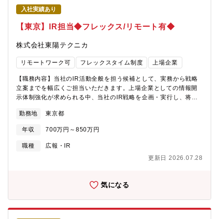
む） IT推進部 IT企画課（5名）【同社について】・三菱電機グ
入社実績あり
ループ、国内最大手のエレクトロニクス専門技術商社でプライム
上場、売上高2,590億円を誇る企業です。・1947年創業、三菱電
【東京】IR担当◆フレックス/リモート有◆
機グループで取扱い商材も半導体、FA・施設、通信等と多数ある
ので安定した業績を保っています。※主要取引；三菱電機/パナソ
株式会社東陽テクニカ
ニック/アイシン/三菱電機住環境システムズ/シチズンマシナリー/
高砂熱学工業/サンケン電気等・冷熱システム事業、ビルシステム
リモートワーク可
フレックスタイム制度
上場企業
事業、エレクトロニクス事業、FAシステム事業の4つのコア事業に
加えてスマートアグリ事業、ヘルスケア事業、ICT事業という新分
【職務内容】当社のIR活動全般を担う候補として、実務から戦略
野にドメインを広げ、同社だからこそできるチャレンジを展開し
立案までを幅広くご担当いただきます。上場企業としての情報開
ております。・毎年多くのキャリア採用の方が入社されており、
示体制強化が求められる中、当社のIR戦略を企画・実行し、将来
社風も自由闊達で、自由な意見交換可能、1人1人に裁量権が与え
的には管理職として企業価値の向上に貢献していただくことを期
勤務地
東京都
られる環境で、パソナから入社実績のある企業です。
待しています。具体的には、以下の業務をご担当頂きます。・投
資家/アナリスト対応（投資家1on1ミーティング、取材対応）・決
年収
700万円～850万円
算説明資料、株主通信、統合報告書、中期経営計画の作成・監
修・決算説明会の企画、運営・上場企業としてのディスクロージ
職種
広報・IR
ャー（適時開示等）対応・経営陣および社内関係部署との連携を
更新日 2026.07.28
通じたIR戦略の企画・実行・メンバーの指導および育成【働き
方】■リモートワーク可能。■フレックス勤務を使用することがで
き、通院やお子様の送迎のために中抜けすることや早上がりする
気になる
ことが可能です。コアタイムもなく、最低勤務時間で3.5時間、朝
5時から午後10時の間で使用することが可能です。