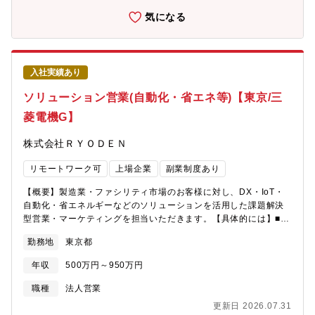
ら、課題を解決していく営業スタイルです。【働き方】お客様先
気になる
への訪問や展示会への参加等、外出が中心の営業スタイルです。
直行直帰も可能で、フレックスタイム制度を活用しながら柔軟に
働くことができます。【配属先情報】施設システム事業部東日本
ビルシステム部ネットゼロ推進営業課（兼務施設システム事業部
入社実績あり
ビル事業推進グループ）【同社について】■三菱電機グループ、国
内最大手のエレクトロニクス専門技術商社でプライム上場、売上
ソリューション営業(自動化・省エネ等)【東京/三
高2,590億円を誇る企業です。■1947年創業、三菱電機グループで
菱電機G】
取扱い商材も半導体、FA・施設、通信等と多数あるので安定した
業績を保っています。※主要取引；三菱電機/パナソニック/アイシ
株式会社ＲＹＯＤＥＮ
ン/三菱電機住環境システムズ/シチズンマシナリー/高砂熱学工業/
サンケン電気等■冷熱システム事業、ビルシステム事業、エレクト
リモートワーク可
上場企業
副業制度あり
ロニクス事業、FAシステム事業の4つのコア事業に加えてスマート
アグリ事業、ヘルスケア事業、ICT事業という新分野にドメインを
【概要】製造業・ファシリティ市場のお客様に対し、DX・IoT・
広げ、同社だからこそできるチャレンジを展開しております。■毎
自動化・省エネルギーなどのソリューションを活用した課題解決
年多くのキャリア採用の方が入社されており、社風も自由闊達
型営業・マーケティングを担当いただきます。【具体的には】■製
で、自由な意見交換可能、1人1人に裁量権が与えられる環境で、
造業・ファシリティ市場へのソリューション営業■DX・IoT・自動
パソナから入社実績のある企業です。
勤務地
東京都
化・省エネルギー分野への営業活動 ■新規顧客・新規市場の開拓
(展示会やデジタルマーケティング、パートナー企業との連携等)■
年収
500万円～950万円
マーケティング・新サービスの企画・推進■社内外の技術部門・営
業部門と連携したプロジェクト推進 ※お客様の課題抽出から積
職種
法人営業
算・見積、計装設計、導入まで一気通貫で関わることができま
更新日 2026.07.31
す。【魅力】■営業＋マーケティング＋事業開発 : 営業だけでな