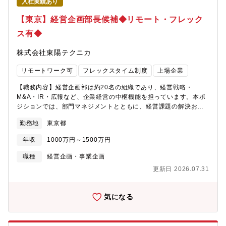
入社実績あり
【東京】経営企画部長候補◆リモート・フレック
ス有◆
株式会社東陽テクニカ
リモートワーク可
フレックスタイム制度
上場企業
【職務内容】経営企画部は約20名の組織であり、経営戦略・
M&A・IR・広報など、企業経営の中枢機能を担っています。本ポ
ジションでは、部門マネジメントとともに、経営課題の解決およ
び企業価値向上をリードしていただきます。1.経営戦略2.IR・資
勤務地
東京都
本市場対応3.経営数値予実管理4.経営会議体運営5.サステナビリテ
ィ・ESG6.企業広報・企業WEB運営7.組織マネジメント【組織】
年収
1000万円～1500万円
経営企画部 全21名・経営企画グループ 12名・広報・マーケテ
ィンググループ 9名【募集背景】同社はプライム市場に上場する
職種
経営企画・事業企画
企業であり、時価総額約500億円規模の事業会社です。現在、企業
更新日 2026.07.31
価値向上および持続的成長を実現するため、経営戦略および資本
市場対応の強化を進めています。同社は現在成長の過渡期にあ
り、以下の経営テーマに取り組んでいます。・成長戦略の推進・
気になる
資本市場におけるプレゼンス向上・ROE改善を含む企業価値向上
これらのテーマを経営陣と共にスピード感を持って推進するた
め、経営企画機能の強化を目的とした採用となります。【魅