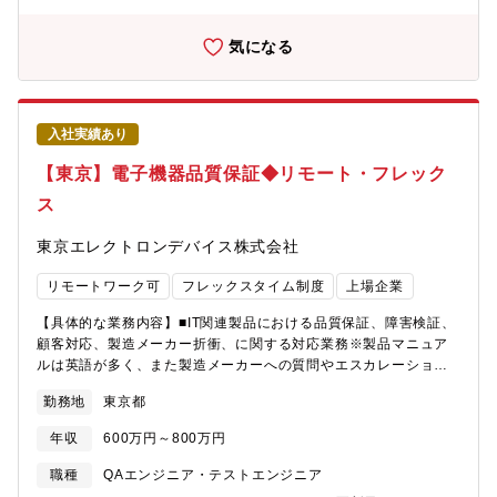
く、市場分析・サービス企画・マーケティングなど幅広い業務を
経験できます。■新規事業の中核メンバー：市場開拓から事業づく
気になる
りまで携わり、RYODENの新たな成長事業を創ることができま
す。■技術商社ならではの提案力:FA、IoT、空調、省エネルギー、
統合監視制御など、多彩なソリューションを組み合わせた提案が
可能です。【配属先情報】SI事業推進室 SI事業統括部 29名【同社
入社実績あり
について】■三菱電機グループ、国内最大手のエレクトロニクス専
門技術商社でプライム上場、売上高2,590億円を誇る企業です。
【東京】電子機器品質保証◆リモート・フレック
■1947年創業、三菱電機グループで取扱い商材も半導体、FA・施
ス
設、通信等と多数あるので安定した業績を保っています。※主要
取引；三菱電機/パナソニック/アイシン/三菱電機住環境システム
東京エレクトロンデバイス株式会社
ズ/シチズンマシナリー/高砂熱学工業/サンケン電気等■冷熱システ
ム事業、ビルシステム事業、エレクトロニクス事業、FAシステム
リモートワーク可
フレックスタイム制度
上場企業
事業の4つのコア事業に加えてスマートアグリ事業、ヘルスケア事
業、ICT事業という新分野にドメインを広げ、同社だからこそでき
【具体的な業務内容】■IT関連製品における品質保証、障害検証、
るチャレンジを展開しております。■毎年多くのキャリア採用の方
顧客対応、製造メーカー折衝、に関する対応業務※製品マニュア
が入社されており、社風も自由闊達で、自由な意見交換可能、1人
ルは英語が多く、また製造メーカーへの質問やエスカレーション
1人に裁量権が与えられる環境で、パソナから入社実績のある企業
は英文メールが基本となります。【求人の背景】体制強化のため
です。
勤務地
東京都
の増員【期待すること】■IT関連製品に関する出荷動作保証、障害
対応、製品改善等の課題に対して、顧客および製造メーカーとの
年収
600万円～800万円
連携により、出荷時の検査管理から製品の品質改善提案、障害対
策まで一連の品質保証業務をご担当いただきます。【配属先】IT
職種
QAエンジニア・テストエンジニア
ソリューション部門 CN品質技術部 ■部門人数 総勢23名■配