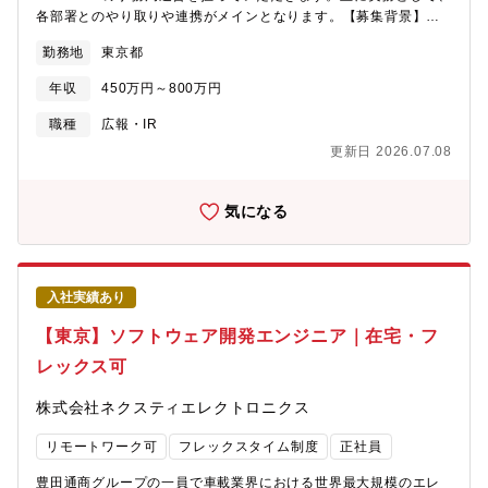
動検査装置などによる外観検査、選別・テスターや各種治具によ
各部署とのやり取りや連携がメインとなります。【募集背景】ベ
る電気特性の選別、X線検査装置による選別 等※参考HP※事
テラン社員の方がご退職を控えていらっしゃる状況です。実務を
業案内/品質、解析サポートhttps://www.nexty-
勤務地
東京都
担うマンパワーを減らさずに、事務局の運営を継続させるための
ele.com/business/quality-support/品質・解析サポート機能紹介
募集となっております。ご入社後は、ご退職予定の方からの引継
https://www.nexty-ele.com/business/quality-
年収
450万円～800万円
ぎやOJTにて業務を覚えていただきます。【具体的な業務内容】
support/qualityandanalysis/【主な顧客】自動車関連部品メーカ
■ISOの事務局運営：環境(ISO14001) ※メイン業務※・事務局
職種
広報・IR
ー、産業機器メーカー、電機機器メーカー 等【ポジションの魅
として各部署等との書面等でのやり取り・将来的に発生しうる社
力】他社の半導体商社にはない、不良品の解析や検査を行えるセ
更新日 2026.07.08
内規定の整備等※認証機関等との外部折衝は現在他の方が担当し
ンターがあり、商社ビジネスを技術的側面からサポートすること
ているため、まずは上記業務からお任せいたします。■サステナビ
ができます。【採用背景】現任の定年延長に伴い、後任を採用す
リティ推進関連業務全般※ご経験の習熟度に応じてゆくゆくお任
気になる
るため【働き方】■出張：あり（各拠点の現場確認など月数回程
せいたします。・非財務情報等の開示業務（気候変動/Co2排出量
度）■転勤：あり（将来的に国内・海外への転勤の可能性あり）
等）・CSRアンケート回答等【配属先】サステナビリティ推進
【組織構成】■勤務地：VAセンター（東京都立川市泉町935-27/最
室：8名├環境ISO14001事務局：4名 ※本ポジション※├品質
寄駅：立飛駅）■配属予定部署：バリューチェーン本部 品質ユニ
ISO9001事務局：4名※会社全体を横断的にISO運営がしっかりと
ット VAセンター部■人数構成：49名
入社実績あり
なされているか等の役割を担っています。【働き方】■在宅勤務
週2日可■平均残業時間 10～20時間程度■繁忙期 内部監査、外
【東京】ソフトウェア開発エンジニア｜在宅・フ
部監査期間■出張 年間数件（当社各拠点）【キャリアパス】■環
レックス可
境ISO事務局にてご経験を積んでいただき、将来的には認証機関と
の折衝やサステナビリティ推進関連業務など幅広く実施いただく
株式会社ネクスティエレクトロニクス
想定です。■志向性によって品質ISO9001事務局等の役割を担うこ
とも可能です。【社風】一人ひとりに仕事を任せ、自由度の高い
リモートワーク可
フレックスタイム制度
正社員
裁量の中で主体的に働ける環境が特徴です。年齢や役職、新卒・
中途といったバックグラウンドに関わらず、誰もが活躍のチャン
豊田通商グループの一員で車載業界における世界最大規模のエレ