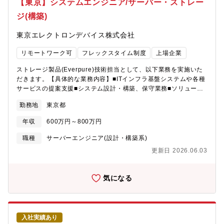
【東京】システムエンジニア/サーバー・ストレー
本社での勤務となり、頻繁な異動やジョブローテーションはあり
ジ(構築)
ません。■将来的には、組織状況やご志向に応じて、海外拠点の財
務管理を担っていただく可能性があります。【当ポジションのミ
東京エレクトロンデバイス株式会社
ッション】■事業の拡大・環境変化に対応し、資金の安定確保と財
務リスクの最適コントロールを通じて、経営の持続性を支えま
リモートワーク可
フレックスタイム制度
上場企業
す。■日々の資金繰り管理にとどまらず、金融機関との折衝、グル
ープ全体を見据えた資金・財務戦略、経営判断を支える財務的示
ストレージ製品(Everpure)技術担当として、以下業務を実施いた
唆を実施いただきます。【働き方】■在宅 可（週2日程度可能）■
だきます。【具体的な業務内容】■ITインフラ基盤システムや各種
月平均残業 10～20時間程度（残業代別途支給）■転勤 無※た
サービスの提案支援■システム設計・構築、保守業務■ソリューシ
だし将来的に海外拠点に財務担当者として赴任する可能性有り
ョン開発、サービス開発■プロジェクトマネージメント【募集背
勤務地
東京都
景】組織強化に伴う増員【配属先】ITソリューション部門 CN第
二技術部■人数 総勢41名※配属予定グループ（渋谷オフィス勤
年収
600万円～800万円
務）はリーダー(40代）以下10名で構成【仕事の魅力】■お客様と
の商談において提案支援から導入、また運用保守の全ての工程を
職種
サーバーエンジニア(設計・構築系)
通じて、顧客や製造メーカーと接する機会があるため成果を直接
更新日 2026.06.03
確認できます。■業務を遂行する中で当製品に関する知識だけでな
く、幅広いIT知識を習得することができます。■先進のITベンダー
製品の技術習得とイノベーション、プロフェッショナリズムを追
気になる
求し、自己成長することができます。【働き方】■リモート可能■
フレックス■平均残業時間 20.8時間（全社平均）■有給休暇の平
均取得日数 14.9日（全社平均）【働く環境】■風通しが良く、若
手社員でも積極的にビジネスに参画できる、自由でフラットな社
入社実績あり
風です。■階層別・職種別研修や語学研修など、社員の成長を支援