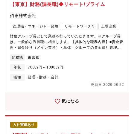
【東京】財務(課長職)◆リモート/プライム
伯東株式会社
管理職・マネージャー経験
リモートワーク可
上場企業
財務グループ長として業務を行っていただきます。※グループ長
は、一般的な課長職に相当します。【具体的な職務内容】■資金管
理・資金繰り（メイン業務）・単体・グループの資金繰り管理・
短期・中長期の資金繰り計画の策定・運用・キャッシュフローの
勤務地
東京都
モニタリングおよび改善提案・投資有価証券の管理および評価
（減損テストの実施）■財務戦略・金融機関対応・金融機関との折
年収
700万円～1000万円
衝（借入、更改、条件交渉 等）・借入・返済計画の立案および管
理・金利・為替等の財務リスク管理・財務制限条項（コベナン
職種
経理・財務・会計
ツ）の管理■グループ・海外拠点を含む財務管理・子会社・海外拠
更新日 2026.06.22
点の資金状況把握・支援・グループ資金管理の仕組み検討（CMS
等）・グループ内貸付・保証等の管理■マネジメント・他部門連
携・財務グループのマネジメント（業務管理・育成）・経理部
気になる
門・経営企画部門との連携・経営層向け財務レポーティング【募
集背景】現在のグループ長が他グループと兼任されており、財務
専門のグループ長をたてるため【配属先】経営企画統括部 財経部
財務グループ■人数 5名（その内1名は派遣社員）【キャリアパ
入社実績あり
ス】■本ポジションは役職付きでの採用となり、入社後は財務領域
を専門として長期的にご活躍いただく想定です。■原則として東京