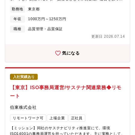
いただきます。※VAセンター部では顧客、営業からの依頼に応じ
勤務地
東京都
て半導体、電子部品などの検査、選別、評価、加工、解析など
様々な業務を東京、愛知の2拠点、5グループで対応しています。
年収
1000万円～1250万円
※マネジメントする人数はパート含め約50名程度【業務内容】
（入社直後）1グループのマネージャーとして、顕微鏡、デジタル
職種
品質管理・品質保証
マイクロスコープ、自動検査装置などによる外観検査、選別やテ
更新日 2026.07.14
スターや各種治具による電気特性の選別、X線検査装置による選別
等の業務を行って頂きます。（業務に慣れてきた時期）VAセンタ
ー部の部長として、各グループのマネジメントや体制整備・運
気になる
営、現場の技術指導等を行って頂きます。※VAセンターで行って
いる参考業務内容（開発・設計）■品質評価・部品・モジュールの
機能評価（評価・認定）■顧客認定支援・マネジメントレビュー、
デザインレビューなどの新規認定の対応・認定に必要な指定帳票
入社実績あり
の作成 等■化学物質調査・IMDS、CAMDS、chemSHERPAな
どの化学物質調査資料の作成・上記以外にお客さま指定帳票など
【東京】ISO事務局運営/サステナ関連業務◆リモ
の作成にも対応 等■信頼性評価・恒温恒湿槽、温度サイクル
ート
槽、Hast、PCTなどを使用した環境試験 等（量産・変更）■
不具合解析・不具合初期解析（非破壊解析）、デキャップ・薄膜
伯東株式会社
除去、プロービング・オバークなどの故障解析■PCN申請・サプラ
イヤーからの部品変更通知をタイムリーにお客さまに報告 等■
リモートワーク可
上場企業
正社員
プログラミング（書込み）・少量試作から数万個以上/月の量産ま
で対応・データの暗号化・復号対応が必要なセキュアな書込にも
【ミッション】同社のサステナビリティ推進室にて、環境
対応 等■検査・選別・顕微鏡、デジタルマイクロスコープ、自
ISO14001の事務局運営を担っていただきます。主に実務として、