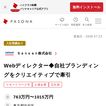
ハイクラス転職
無料インストール
パソナキャリア公式アプリ
サービス紹介
閲覧履歴
求人検索
更新日：2026.07.23
入社実績あり
Ｓａｎｓａｎ株式会社
Webディレクター◆自社ブランディン
グをクリエイティブで牽引
リモートワーク可
上場企業
正社員
763万円〜1015万円
東京都渋谷区