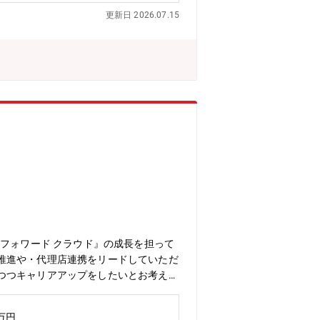
方・論理的思考で仕事ができる方・チー
更新日 2026.07.15
主性をもって積極的に提案し行動するこ
れず、新しいことに積極的に取り組み、
げる方を歓迎します。【求人部門からの
でなく世界へと価値を届けることができ
げていくことができます。
フォワード クラウド』の成長を担って
推進や・代理店連携をリードしていただ
つつキャリアアップをしたいとお考えの
グの上流から下流までを経験できる・急
ザイナー、エンジニアとの距離が近く、
0万円