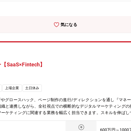
ュニケーション能力が高く、周囲の協力を仰ぎながら業務を推進できる
リーダーシップを発揮できる方・上司からの指示を待つのではなく、自
信頼関係を大切にし、自発的に行動できる方を求めています。挑戦を恐
重要です。さらに、常に高い志を持ち、自己成長と社会貢献に情熱を注
気になる
顧客向けインターネットサービスを提供している組織であり、国内だけ
を行っているメンバーもおり、世の中に新しいサービスを一緒に創り上
aaS×Fintech】
上場企業
土日休み
析やグロースハック、ページ制作の進行/ディレクションを通し『マネー
組織と連携しながら、全社視点での横断的なデジタルマーケティングの
マーケティングに関連する業務を幅広く担当できます。スキルを伸ばし
ンの魅力】業務範囲・裁量・戦略立案～実行・検証まで、マーケティン
量と責任をもってマーケティング活動をすることがきるチーム体制・デ
600万円～100