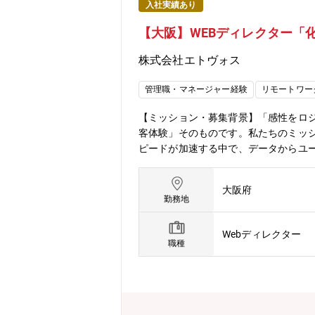
入社実績あり
【大阪】WEBディレクター「
株式会社エトヴォス
管理職・マネージャー経験
リモートワー
【ミッション・募集背景】「感性をロジ
客体験」そのものです。私たちのミッ
ピードが加速する中で、データからユ
不可欠となっています。ブランドの世界
させる興奮を、共に味わいましょう。【
大阪府
案と実行・ABテストを前提としたク
勤務地
リエイティブ制作・ブランドコンセプ
ージ制作▼組織・工程管理・制作進行
Webディレクター
ータ×クリエイティブで成果をつくる実践
職種
するアウトプットができます。◎ブラン
の世界観を進化させる役割を担えます
め、制作フロー改善やクオリティ基準づ
UX・分析・ディレクションなど、多面