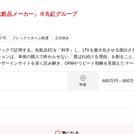
化粧品メーカー」※丸紅グループ
ク可
フレックスタイム制度
土日休み
ックで証明する。化粧品ECを『科学』し、LTVを最大化させる面白
ションは、単発の購入で終わらせない「選ばれ続ける理由」を創ること
ーザーインサイトを深く読み解き、CRMやリピート戦略を見据えたマ
観を磨き上げながら、確実な成果（LTV向上）へと繋げるリーダーと
業務詳細】▼戦略的ディレクション・データアナリストとの連携による、K
600万円～900
リエイティブ戦略の策定・撮影、イラスト、コピーライティングなど、
年収
トを体現し、かつ「売れる」WEBデザイン・コーディング・新商品ロー
の最適化やクオリティの標準化・制作組織リード、外注先管理【所属部
型ポジションCVR・LTVなどの指標をもとに、UI/UX改善やクリエ
ド世界観とマーケティング視点の両立ができる環境“美しさ”と“売れる仕
。◎自らの判断でECクリエイティブを推進できる裁量の大きさチーム
くりにも深く関われます。◎EC部門の中核としてスキル幅が広がるフィ
でスキルが習得・発揮できるポジションです。【ETVOSについて】創
気になる