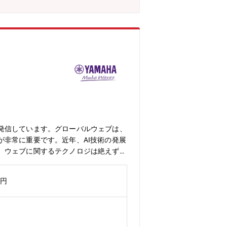
肌にとって本当に良いものを届けたいという
ネラルメイク×セラミドスキンケア」と
肌へのやさしさを決して妥協しない姿勢
そんなプロフェッショナルなマインドを
発信しています。グローバルウェブは、
非常に重要です。近年、AI技術の発展
。ウェブに関するテクノロジは絶えず進
ウェブサイトを改善・運用していくこと
・既存ITシステム群の改善企画、担当
万円
、CDN (Akamai)、各種デジタルマー
当として、専門性をもって開発をリード
期待しています・将来的には戦略的なプ
あり【海外出張の可能性】あり【業務遂