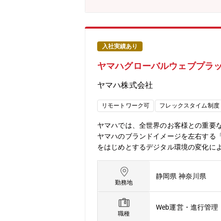
キンケア製品を大学博士と研究し、etv
想いから2007年5月に株式会社エト
いう独自の価値を確立してきました。
です。変化の絶えない化粧品業界にお
持つ仲間を求めています。
入社実績あり
ヤマハグローバルウェブプラ
ヤマハ株式会社
リモートワーク可
フレックスタイム制度
ヤマハでは、全世界のお客様との重要
ヤマハのブランドイメージを左右する「
をはじめとするデジタル環境の変化に
化しており、セキュリティや安定性を
が求められています。【業務内容】・ヤ
静岡県 神奈川県
プロジェクトの推進・社内外の関係者との交渉や
勤務地
ケティングツール、各種SaaS製品【
することを期待しています・実務担当
Web運営・進行管理
ラットフォームの導入を企画・推進す
職種