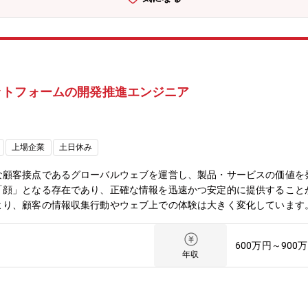
osの前身であるスキンケア製品acne-labo（アクネラボ）を製造。
ヴォスを設立しました。日本発のトータルビューティブランドとして「ミ
私たちが大切にしているのは、科学的根拠に基づいた確かな機能性と、
いて、常に「お客様にとっての真実」を追求し、誠実に進化を続ける。
ットフォームの開発推進エンジニア
上場企業
土日休み
な顧客接点であるグローバルウェブを運営し、製品・サービスの価値を
顔」となる存在であり、正確な情報を迅速かつ安定的に提供することが
より、顧客の情報収集行動やウェブ上での体験は大きく変化しています
確保しながら、最新の技術動向やトレンドを適切に取り入れ、継続的に
マハグローバルウェブプラットフォームの機能追加・改善企画のリード
600万円～900
共同業務・対象となるITシステム群：CMS (RWS Tridion)、AWS
年収
役割】・ヤマハグローバルウェブプラットフォームの中核を担う技術担
として主体性をもち、チームメンバーと協力しながら成果を出すことを
るリーダー的役割を期待しています【募集人数】1名【転勤の可能性】