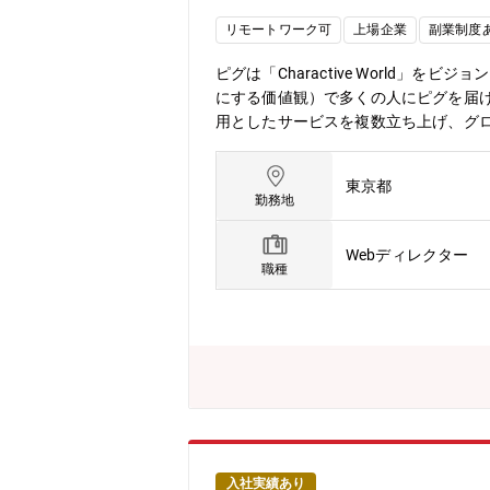
リモートワーク可
上場企業
副業制度
ピグは「Charactive World」
にする価値観）で多くの人にピグを届け
用としたサービスを複数立ち上げ、グロ
を突破し、アバター市場でグロースし続
指したい世界を実現しながら、市場を代
東京都
グ、マンガ、占い、ドットマネーと様々な
勤務地
と言える規模にまで成長してきました。
豊かに育ちつづけるための機会を提供す
Webディレクター
営事業■芸能人、有名人ブログ事業■アメ
職種
グ機能■新規広告プロダクト開発■D2
大きなプロジェクト開発を複数担当責
ジャーから新卒のディレクターまでAm
を最大限活かしながらキャリアアップ
ができるのも特長です。ブログだから
発など開発できる幅が多いので日々学
のために笑顔を絶やさず開発できるのも
という方も一緒にキャリアデザインし
入社実績あり