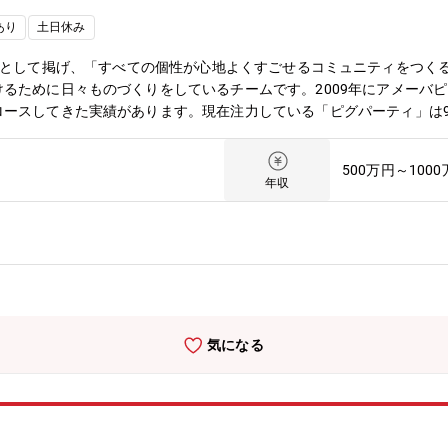
あり
土日休み
をビジョンとして掲げ、「すべての個性が心地よくすごせるコミュニティをつくる」
るために日々ものづくりをしているチームです。2009年にアメーバ
ースしてきた実績があります。現在注力している「ピグパーティ」は9
けています。現在、2024年中にリリース予定の「メタバースコミュ
表するプラットフォームを目指していきます。【事業内容】Amebaは2
500万円～100
サービスを生み出し続け、今では会員数6500万/月間来訪者数(MAU
年収
「つくる、つむぐ、つづく、Ameba LIFE」をブランドビジョンと
る。」を我々のミッションとしています。Ameba事業本部では、「基
ーバブログ広告マネタイズ事業また新しいチャレンジとして■Ameba P
C事業などAmebaというメディアを軸に、様々な新規事業を展開してい
任を持ち、日々開発を進めています。営業出身のプロダクトマネージャ
eba事業本部の中でも様々な強みを持ったディレクターやプロジェク
することができます。また、同じ職種同士で日々情報交換や相談し、共
気になる
こそできるタレントと連携した開発やアクセシビリティを考慮したデザ
び大き環境です。実装メンバーも優秀かつ成果のために協力しあえる優
Ameba事業本部のよい部分だと考えます。将来ものづくりやりたか
ていきましょう。お気軽にご相談ください。