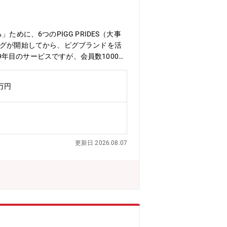
ために、6つのPIGG PRIDES（大事
ピグが開始してから、ピグブランドを活
年目のサービスですが、会員数1000万
ニティ事業」を開発しており、ピグの目
004年9月にブログからスタートし、ピ
0万円
)2200万という社会的インフラサービス
して掲げ、「人と情報をつなぎ、暮らしが
幹事業」となる■アメーバブログ開発運
ick（アフィリエイト事業）■有料ブロ
ます。【チームの文化や体制】1人1人が
更新日 2026.08.07
ーやデザイナー出身のプロダクトマネー
トマネージャーがいるため、個人の特性
に助けあいながらものづくりをすること
イン実装、新しい技術を活用した機能開
しい人が多いので、日々ユーザー満足度
ったけど・・・・など、まだ悩んでいる