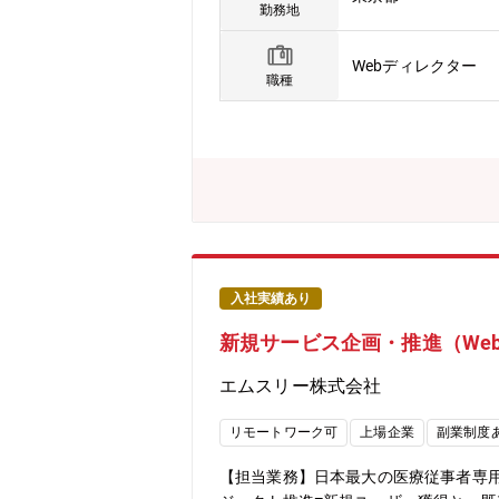
良い施策をお客様に届けるために建設
勤務地
ックオフィス」の方々が持つ、様々な
ーフォワード クラウド」を事業者向
Webディレクター
務に取り組んでいます。今回の募集では
職種
ハック、新規ページ作成、などを中心
入社実績あり
新規サービス企画・推進（We
エムスリー株式会社
リモートワーク可
上場企業
副業制度
【担当業務】日本最大の医療従事者専用サ