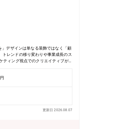
さを」デザインは単なる装飾ではなく「顧
。トレンドの移り変わりや事業成長のス
ーケティング視点でのクリエイティブが
して、ブランドの成長を自らの手で加速
PI（CVR・LTV等）改善施策の立
万円
社内外パートナーのクオリティ管理▼ク
ンチやシーズンプロモーションの特設ペ
門】EC部 【ポジションの魅力】◎デ
イティブ戦略をリードし、事業成長に直結
組み”を両面からデザインし、ETVOS
更新日 2026.08.07
・外部パートナーのディレクションを含
ールドデザイン・コーディング・UI/
業者・尾川ひふみが、自身の肌に合うス