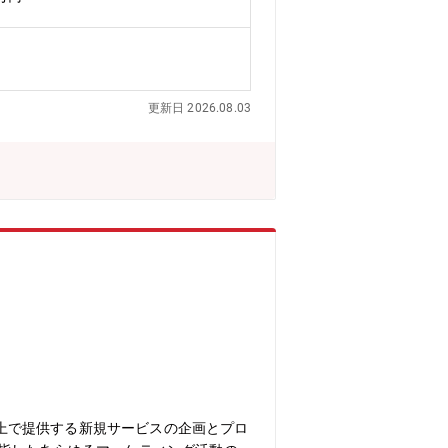
長に貢献できる・どの企業にもいる「バ
務領域における業務を効率化する「マネ
ネスをもっと前へ」そんな想いで日々業
ア拡大に向けて、LPOなどのグロース
します。
更新日 2026.08.03
m上で提供する新規サービスの企画とプロ