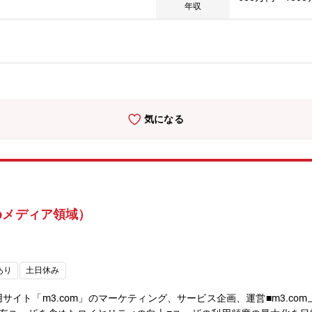
的な議論ができるサービス・やりがい・社会的意義のあるサービスの成
年収
課題解決に貢献できる【募集背景】マネーフォワードでは経理や人事労
けに提供しています。業務の効率化だけでなく、「クラウド化で、ビジ
、急成長を続けている「マネーフォワード クラウド」のさらなるシェ
とした新規ユーザー獲得の推進・実行ができるディレクターを募集いた
気になる
bメディア領域）
あり
土日休み
イト「m3.com」のマーケティング、サービス企画、運営■m3.co