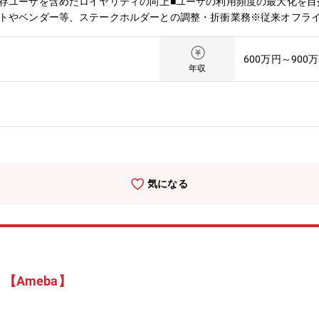
既存ユーザを含めたロイヤリティの向上■ユーザの利用頻度の最大化を
ントやベンダー等、ステークホルダーとの調整・折衝業務※従来オフラ
策を推進し、医療業界に変革を起こし、新しい市場を創出するプロジェ
店舗運営やイベント業務など、幅広い事業やマーケティング経験をお持
600万円～900
頂くことも可能です。【募集背景】エムスリーはインターネットという
年収
医療ヘルスケアをより良い方向へ変革していきます。顧客や会員に、絶
めの「m3.com」を中心とするプラットフォームを活用し、多様なサ
、今や国内において最大、世界においても600万人以上のユーザに利
ォームとしての価値を高め、サービスをグロースさせるための新規事業・
プロモーショングループ ※新サービス企画として配属予定【本ポジショ
大
気になる
【Ameba】