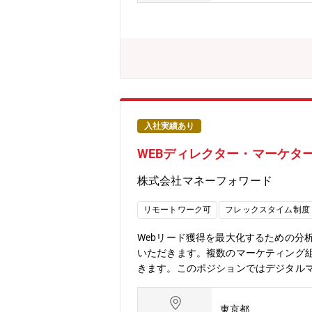
行に求められる姿勢・人物像】・コミ
ムを導き、プロジェクトを成功に導く
とができること。ヤマハでは、誠実で
執着を持って最後までやり抜く姿勢が
メッセージ】 楽器・音楽を軸とした
る組織です。同じ職場内には事業開発
入社実績あり
WEBディレクター・マーケター【S
株式会社マネーフォワード
リモートワーク可
フレックスタイム制度
Webリード獲得を最大化するための分
いただきます。複数のマーケティング
きます。このポジションではデジタル
方はぜひご応募ください。【ポジショ
成長中のプロダクトと組織の中で、裁
東京都