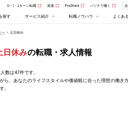
U・I・Jターン転職
派遣
ProShare
パソナで働く
企
を探す
サービス紹介
転職ノウハウ
よくあ
ター
土日休み
土日休み
の転職・求人情報
求人数は47件です。
がら、あなたのライフスタイルや価値観に合った理想の働き
す。