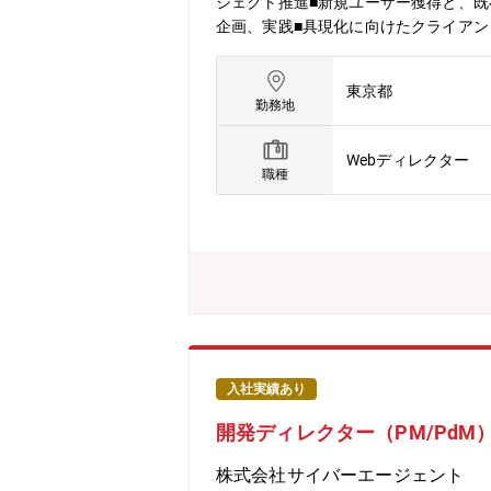
ジェクト推進■新規ユーザー獲得と、
企画、実践■具現化に向けたクライア
デジタルトランスフォーメーション施
め、デジタル領域の経験だけでなく、
東京都
案に応じて、その他の業務へも就いて
勤務地
く、最前線で働く医療従事者に届け、
サービスやプロダクトを提供し続けるた
Webディレクター
ベンチャー企業です。本ポジションでは
職種
「m3.com」のさらなるプラットフ
く方を募集します。【所属部署】サイト
る、メディア価値向上と利用ユーザ拡
入社実績あり
開発ディレクター（PM/PdM）
株式会社サイバーエージェント