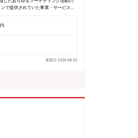
目指したあらゆるマーケティング活動の
インで提供されていた事業・サービスの
クト担当者を募集しています。そのた
ちの方を募集します。※入社後の企画提
万円
媒体を活用して、良質な情報をいち早
えず驚き、感動、喜びを感じてもらえる
ービスを展開する、世界でもユニークな
用いただくプラットフォームとなった
新規サービスの企画・推進を担当いただ
更新日 2026.08.02
ンのミッション】m3.comにおけ