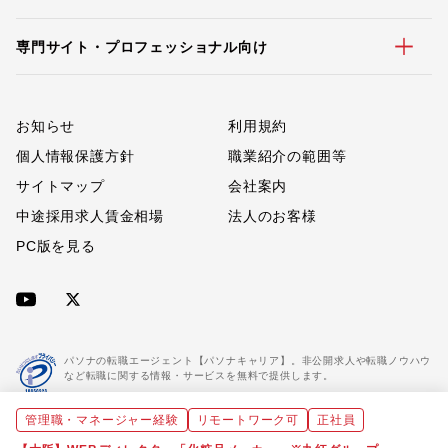
専門サイト・プロフェッショナル向け
お知らせ
利用規約
個人情報保護方針
職業紹介の範囲等
サイトマップ
会社案内
中途採用求人賃金相場
法人のお客様
PC版を見る
パソナの転職エージェント【パソナキャリア】。非公開求人や転職ノウハウ
など転職に関する情報・サービスを無料で提供します。
管理職・マネージャー経験
リモートワーク可
正社員
「パソナキャリア」は職業紹介優良事業者に認定されています。
※「パソナキャリア」は株式会社パソナが運営する人材紹介・採用支援サービスの名称です