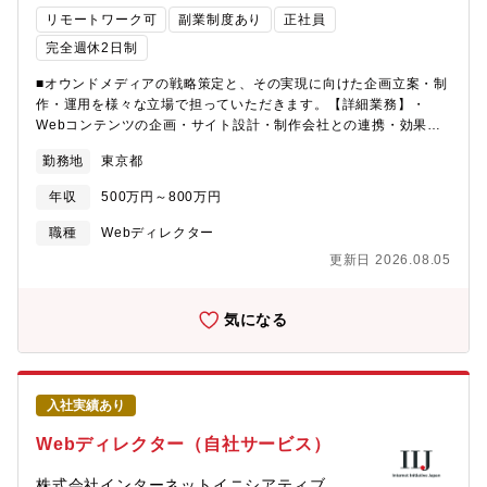
サービス開発からマーケティングの上流戦略、施策の実行、その
部 クリエイティブ開発部※マネージャー含め33名（男性10名、
リモートワーク可
副業制度あり
正社員
後のグロースまで一気通貫して携わることができます。・同社が
女性23名）で構成されています。※2026年1月現在
提供する「KARTEシリーズ」に蓄積された生きた顧客データを活
完全週休2日制
用することで、データに基づいた深い顧客インサイトを起点に、
■オウンドメディアの戦略策定と、その実現に向けた企画立案・制
これまでの広告では実現し得なかった、革新的な顧客体験とサー
作・運用を様々な立場で担っていただきます。【詳細業務】・
ビス改善のアイデアを生み出せます。・プロジェクトで得られた
Webコンテンツの企画・サイト設計・制作会社との連携・効果検
情報をもとに、プロダクト自体の改善・開発にもフィードバック
証、分析、PDCA改善・各種LPの企画・SEO対策等【業務補
し改善を促すことで、クリエイティブ・ディレクターとして他で
勤務地
東京都
足】・利用ツール：Googleアナリティクス、Figma【組織構成】
は得られない貴重な経験にも繋がります。・プロジェクトを通じ
リテール・デジタル企画部ーカスタマーエクスペリエンス・デザ
て、新規ユースケース創出や顧客インサイトのフィードバックを
年収
500万円～800万円
イン室ー顧客コミュニケーションGr（23名）ーコンテンツマーケ
行うことで、プレイドのSaaSプロダクトの改善・開発に関与する
ティングチーム★・担当者人数：5名（うち1名キャリア入行
こともでき、クリエイティブ・ディレクターとして他では得られ
職種
Webディレクター
者） ・男女比率：全員女性・担当者の年齢：全員30代【働き
ない貴重な経験にも繋がります。
更新日 2026.08.05
方】個人の事情に合わせた柔軟な働き方が可能です。・在宅勤
務：週半分程度・残業時間：月20時間程度・時差出勤：有（セレ
クト時差勤務制度あり）【募集背景】MUFG・三菱UFJ銀行で
気になる
は、主に個人のお客さまを対象としたオウンドメディアを運営
し、お客さまのお金に関する悩みの解決と金融行動へつなげるた
めの後押しをするために、金融経済教育を兼ねたマーケティング
を実施しています。WebサイトやSNSアカウントを通じて、一般
入社実績あり
的な金融知識や自社サービスについての理解が深まるコンテンツ
を発信しています。コンテンツをご覧になった方が「お金のこと
Webディレクター（自社サービス）
で困ったときはMUFGに相談してみよう」と感じて頂けるような
体験を提供することをめざしています。このミッションに共感
株式会社インターネットイニシアティブ