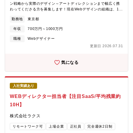
ン戦略から実際のデザイン～アートディレクションまで幅広く携
わってくださる方を募集します！現在Webデザインの組織は、15
名ほど在籍しています。＜具体的には＞・デザイン戦略、企画・
勤務地
東京都
キャンペーンLP、タイアップLP制作・コンテンツ作成・サイト
TOP制作・カテゴリ及び商品ページ制作・フォーム及び商品ペー
年収
700万円～1000万円
ジ制作・アプリ画像制作業【本ポジションのやりがい】企業風土
としてスピード感を重視していますので、ご自身の適正な判断に
職種
Webデザイナー
基づいて、会社を動かすことができます。これまで培ってきた経
更新日 2026.07.31
験を存分に生かしていただくことができる環境です。ベンチャー
ならではの裁量の高さにより、様々な案件に携わることが出来ま
すので、努力が評価に繋がり、自己成長を実感できます。
気になる
入社実績あり
WEBディレクター担当者【注目SaaS/平均残業約
10H】
株式会社ラクス
リモートワーク可
上場企業
正社員
完全週休2日制