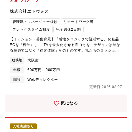
丸紅グループ
株式会社エトヴォス
管理職・マネージャー経験
リモートワーク可
フレックスタイム制度
完全週休2日制
【ミッション・募集背景】「感性をロジックで証明する。化粧品
ECを『科学』し、LTVを最大化させる面白さを」デザインは単な
る装飾ではなく「顧客体験」そのものです。私たちのミッション
は、単発の購入で終わらせない「選ばれ続ける理由」を創るこ
勤務地
大阪府
と。トレンドの移り変わりや事業成長のスピードが加速する中
で、データからユーザーインサイトを深く読み解き、CRMやリピ
年収
600万円～900万円
ート戦略を見据えたマーケティング視点でのクリエイティブが不
可欠となっています。ブランドの世界観を磨き上げながら、確実
職種
Webディレクター
な成果（LTV向上）へと繋げるリーダーとして、ブランドの成長を
更新日 2026.08.07
自らの手で加速させる興奮を、共に味わいましょう。【業務詳
細】▼戦略的ディレクション・データアナリストとの連携によ
る、KPI（CVR・LTV等）改善施策の立案と実行・ABテストを前
気になる
提としたクリエイティブ戦略の策定・撮影、イラスト、コピーラ
イティングなど、社内外パートナーのクオリティ管理▼クリエイ
ティブ制作・ブランドコンセプトを体現し、かつ「売れる」WEB
デザイン・コーディング・新商品ローンチやシーズンプロモーシ
入社実績あり
ョンの特設ページ制作▼組織・工程管理・制作進行の最適化やク