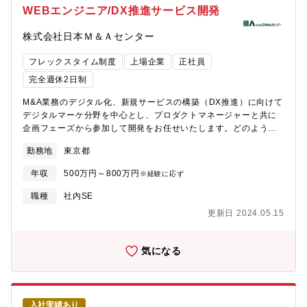
はリモートワークで就業中）■就業時間：平日の9：10-18：
WEBエンジニア/DX推進サービス開発
00（シフト勤務制度あり）■PC：ノートPC■ディスプレイ：ノー
トPC以外に21インチor24インチモニター■OS：Windows■業務
株式会社日本Ｍ＆Ａセンター
ツール：Microsoft Office■コミュニケーション：Google Chat、
oVice■ビデオ会議：Google Meet、zoom■タスク管理：
フレックスタイム制度
上場企業
正社員
ASANA【就業先について】■トランスコスモス・アナリティクス
完全週休2日制
へ出向兼務となります。■配属部門全員が出向兼務という形をとっ
ております。
M&A業務のデジタル化、新規サービスの構築（DX推進）に向けて
デジタルマーケ分野を中心とし、プロダクトマネージャーと共に
企画フェーズから参加して開発をお任せいたします。どのような
システムにするのかを考え、最適な技術選定、設計、構築、テス
勤務地
東京都
トを、アジャイルの要素を取り入れ、営業やスタッフ部門のメン
バーと策定仕様のすり合わせをしながら進めて頂きます。【具体
年収
500万円～800万円
※経験に応ず
的な案件】・M&A各プロセス効率化の自社開発DX推進ツールの開
発・案件診断システム・マッチングシミュレーション・顧客コミ
職種
社内SE
ュニケーションサービスなど・オウンドメディアのためのヘッド
更新日 2024.05.15
レスCMS実装・チャットボットやM&A情報掲載のためのAPI開
発 など【魅力】成長著しいM&A業界のトップ企業において、DX
を促進いただき、従来のM&A業界にはない取り組みを実践いただ
気になる
けます。 社内ステークホルダーとの折衝の中で、課題整理／要件
定義／提案といったディレクション業務に加え、新たな提案もい
ただける風通しの良い環境です。【開発環境】■php（Laravelな
ど）■JavaScript（Vue.js、Nuxt.js、React.jsなど）■Ruby on
入社実績あり