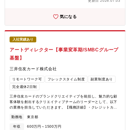
更新日 2026.07.03
上げ中）など様々な事業を展開しています。【チームの文化】ビ
よび施策実行■事業横断的なクリエイティブ戦略・組織作り・4月
ジネス職と技術職がリスペクトしあいながら、対等に意見を言い
より拡大するデザイン組織の基盤構築（採用、育成、評価制度の
合い""モノ作り""を実行できる環境です。■困ったら助けてくれ
策定など）・「ナース専科」以外のサービス群へのデザイン品質
気になる
る、相談しやすい環境■優しい人が多い ・モチベーションが高い
基準の策定・展開・Design Systemや各種ガイドラインの構築・
人が多い■フラットな組織■事業責任者との距離が近い■裁量権が大
運用による、制作効率とブランド一貫性の担保■クリエイティブ品
きい■周囲に経験値の高い社員が多い
質管理・制作・社内メンバーおよび外部パートナー（業務委託）
へのディレクション・コピーライティング、ビジュアルデザイン
入社実績あり
のクオリティコントロール【ポジションの魅力】①「点」ではな
く「面」でのブランド作り単一サービスだけでなく、複数のキャ
アートディレクター【事業変革期/SMBCグループ
リアサービスへデザインの価値を波及させる「仕組みづくり」か
基盤】
ら携われます。また、ブランド統合直後のため、TVCMやブラン
ディングデザイン、ガイドライン策定など希少な経験を積める組
三井住友カード株式会社
織フェーズです。②ブルーオーシャンでの挑戦デザイン優位性を
取得しているサービスが乏しい医療・看護業界だからこそ、クリ
リモートワーク可
フレックスタイム制度
副業制度あり
エイティブの力で顧客及び事業に大きく貢献できる領域です。③
ビジネスとユーザーに直結するクリエイティブマーケティングや
完全週休2日制
事業責任者と非常に近い距離で働くため、「デザインがどう数字
三井住友カードのブランドクリエイティブを統括し、魅力的な顧
に貢献したか」をダイレクトに実感しつつ、ユーザーの声をキャ
客体験を創出するクリエイティブチームのリーダーとして、以下
ッチアップしながらのものづくりが可能です。④組織開発の経験
の業務を担当していただきます。【職務詳細】・クレジットカー
正社員・業務委託を含めたチームビルディング、採用、ピープル
ド商品の商品コンセプト設計とビジュアルデザインの統括・ブラ
マネジメントなど、デザイン組織のリーダーとしてのキャリアを
勤務地
東京都
ンドキャンペーン、広告、販促物等のクリエイティブディレクシ
築けます。【募集背景】◆ナース専科のデザイナー募集背景ナー
ョン・カードデザイン、パッケージング、ブランドアイテムのデ
ス専科は、2024年8月に「ナース専科」ブランドへの統合を実施
年収
600万円～1500万円
ザインディレクション・マーケティング施策に基づくクリエイテ