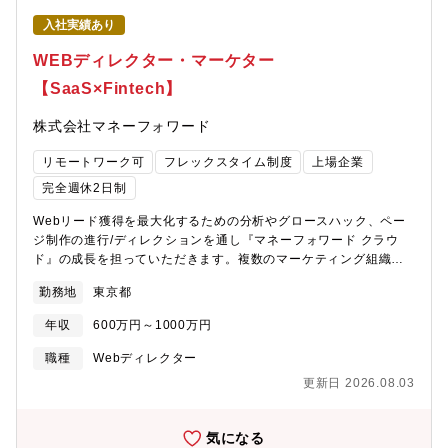
プラットフォームの中核を担う技術担当として、専門性をもって
入社実績あり
開発をリードすることを期待しています・実務担当として主体性
をもち、チームメンバーと協力しながら成果を出すことを期待し
WEBディレクター・マーケター
ています・将来的には戦略的なプラットフォームの導入を企画・
【SaaS×Fintech】
推進するリーダー的役割を期待しています【募集人数】1名【転勤
の可能性】あり【海外出張の可能性】あり【業務遂行に求められ
株式会社マネーフォワード
る姿勢・人物像】・コミュニケーション能力が高く、周囲の協力
を仰ぎながら業務を推進できる方・論理的思考で仕事ができる
リモートワーク可
フレックスタイム制度
上場企業
方・チームを導き、プロジェクトを成功に導くリーダーシップを
発揮できる方・上司からの指示を待つのではなく、自主性をもっ
完全週休2日制
て積極的に提案し行動することができること。ヤマハでは、誠実
Webリード獲得を最大化するための分析やグロースハック、ペー
で信頼関係を大切にし、自発的に行動できる方を求めています。
ジ制作の進行/ディレクションを通し『マネーフォワード クラウ
挑戦を恐れず、新しいことに積極的に取り組み、執着を持って最
ド』の成長を担っていただきます。複数のマーケティング組織と
後までやり抜く姿勢が重要です。さらに、常に高い志を持ち、自
連携しながら、全社視点での横断的なデジタルマーケティングの
己成長と社会貢献に情熱を注げる方を歓迎します。【求人部門か
勤務地
東京都
推進や・代理店連携をリードしていただきます。このポジション
らのメッセージ】 楽器・音楽を軸とした顧客向けインターネット
ではデジタルマーケティングに関連する業務を幅広く担当できま
サービスを提供している組織であり、国内だけでなく世界へと価
年収
600万円～1000万円
す。スキルを伸ばしつつキャリアアップをしたいとお考えの方は
値を届けることができる組織です。同じ職場内には事業開発を行
ぜひご応募ください。【ポジションの魅力】業務範囲・裁量・戦
っているメンバーもおり、世の中に新しいサービスを一緒に創り
職種
Webディレクター
略立案～実行・検証まで、マーケティングの上流から下流までを
上げていくことができます。
更新日 2026.08.03
経験できる・急成長中のプロダクトと組織の中で、裁量と責任を
もってマーケティング活動をすることがきるチーム体制・デザイ
ナー、エンジニアとの距離が近く、良い施策をお客様に届けるた
気になる