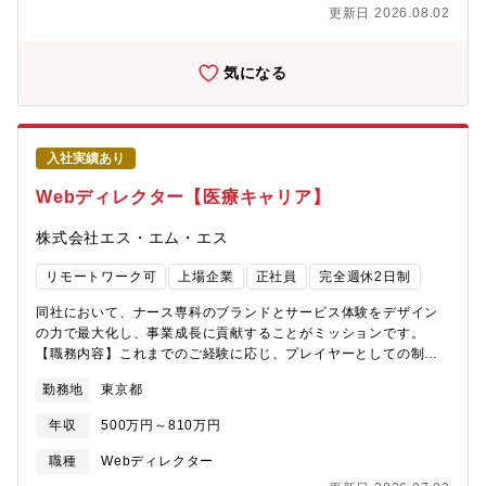
策の立案/実行■マネタイズ施策、イベント制作におけるディレク
更新日 2026.08.02
ション■戦略パートナーとのアライアンス契約、および施策の実行
■担当企画における、トラブル発生時のリスク対応（対パートナー
業務）■イベントに限らない新たなグローススキーム、マネタイズ
気になる
スキームの考案■施策実現に伴う開発・マーケティングなど各所と
の連携■新機能開発等の開発未経験の方も、違う職種だった方も、
ぜひ様々なバックボーンが集まったAmebaでプロダクトマネージ
ャーを経験してみませんか？【会社概要】■サイバーエージェント
入社実績あり
について株式会社サイバーエージェントは、メディア事業、イン
ターネット広告事業、ゲーム事業を主とするインターネット総合
Webディレクター【医療キャリア】
企業です。「21世紀を代表する会社を創る」というビジョンを掲
げ、進化の早いインターネット産業の中、「人材力」「技術力」
株式会社エス・エム・エス
「創出力」を強みに、「変化対応力」を培い創業来事業拡大を続
けてきました。「Amebaブログ」「ABEMA」「ウマ娘 プリティ
リモートワーク可
上場企業
正社員
完全週休2日制
ーダービー」など様々な領域でサービスを提供しております。
■Amebalife事業本部について「100年愛されるメディアを創る」
同社において、ナース専科のブランドとサービス体験をデザイン
が我々Amebaのビジョンです。Ameba事業本部では、「基幹事
の力で最大化し、事業成長に貢献することがミッションです。
業」となる■アメーバブログ開発運営事業■芸能人、有名人ブログ
【職務内容】これまでのご経験に応じ、プレイヤーとしての制作
事業■アメーバブログ広告マネタイズ事業 に加えて、Ameba
リードから組織マネジメントまで、柔軟に役割を決定します。
勤務地
東京都
ブログから派生した市場に参入し、以下の事業を展開しておりま
■「ナース専科」のブランドコミュニケーション・TVCM、交通広
す。■アバター仮想空間プラットフォーム事業『ピグパーティ』
告、SNS、Webサイト等、全タッチポイントにおけるクリエイテ
年収
500万円～810万円
『ピグライフ』『アメーバピグ』■メタバースSNS事業『名称未
ィブディレクション・ユーザーインサイト（定性・定量データ）
定』（立ち上げ中）■電子書籍プラットフォーム事業『Amebaマ
に基づく、UI/UX改善およびコミュニケーション戦略の立案・事業
職種
Webディレクター
ンガ』■ウェブトゥーンプラットフォーム事業『名称未定』（立ち
目標（KGI/KPI）達成に向けた、マーケティングチームとの連携お