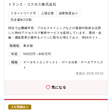
超えております。そのため、日本を代表する企業の大規模案件に
トランス・コスモス株式会社
携わることが可能です。■最先端技術を独自に展開クラウド・AI・
IoT・モバイルといった最先端のIT技術を自社で展開しており、新
リモートワーク可
上場企業
副業制度あり
技術やトレンドの技術を身に着けたい、自身で生み出したいとい
う方にはおススメの環境です■経営基盤が極めて安定単発売上のみ
完全週休2日制
に依存せず、事業拡大と共にストック売上（継続的なサービス提
同社では機械学習、プロセスマイニングなどの最新AI技術を活用
供）の比率が8割以上あります。また、昨対で純利益142％増とコ
したWebアクセスログ解析サービスを提供しています。通信・金
ロナ渦で同社のITサービスは高い評価をされています■フレキシブ
融・通販業界の案件をメインに取引が増えており、Webサイトア
ルな働き方＆キャリア「自己実現する職場の提供」という理念の
ナリストを募集します。入社後は分析を行うだけでなく、お客様
もと、多彩な働き方・キャリアアップを支援しています#リモート
勤務地
東京都
の成果を創出するためにサイト改善の提案と効果測定まで行うプ
ワーク #フレックスタイム勤務 #社内公募
ロジェクトのマネジメントとしてキャリアアップいただきます。
年収
500万円～800万円
【具体的な業務内容】■Webアクセスログを対象とした機械学習分
析、プロセスマイニング分析■お客様向け報告書の作成、報告■分
職種
データサイエンティスト・データ分析・データアナリス
析から抽出された課題に対してのサイト改善提案■サイト改善後の
ト
効果測定の実施、報告【ポジション魅力・キャリアパス】■様々な
更新日 2026.08.02
業界のWebアクセスログを分析することができ、幅広い課題に対
応出来るアナリストとして成長できます。■最新の機械学習AI、プ
ロセスマイニングAIの活用ノウハウを習得できます。■自身が行っ
気になる
た分析が実際にお客様の成果に繋がったのか測定することができ
ます。■機械学習、プロセスマイニングの分析スキル■報告書作成
でのレポーティングスキル■お客様へのプレゼンスキル■サイト改
善提案スキル■プロジェクトマネジメントスキル【業務環境】■就
入社実績あり
業場所：東京都池袋・基本はリモートワークでの就業（社員の9割