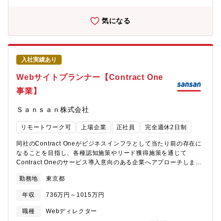
種資料、ノベルティー、各種イベントなどの制作・ディレクショ
ン業務■企画書、施策概要書、登壇資料、営業資料などのプレゼン
気になる
テーション資料の制作■イベントや広報素材の撮影時における撮影
ディレクション（静止画・動画など）【本ポジションの魅力】■こ
れまでの編集者としての経験・知見を生かして、事業会社が展開
するさまざまなコンテンツで自身のクリエイティビティーを発揮
入社実績あり
できます。■自社サービスのブランディングを担当するため、自身
が手掛けたブランド、クリエイティブが最終的に事業貢献を果た
Webサイトプランナー【Contract One
すところまで追求することができます。■自社のブランディング部
事業】
門に所属するため、さまざまな部門と連携しながら業務をするこ
とができます。■担当した制作物を通して、サービスやブランドの
Ｓａｎｓａｎ株式会社
世界観を広く世の中に発信することができます。■所属部門には、
デザイナーやディレクター、コピーライター、エディター、フロ
リモートワーク可
上場企業
正社員
完全週休2日制
ントエンドエンジニアといったクリエイター職のメンバーが在籍
しており、一緒にクリエイティブの制作に取り組むことができま
同社のContract Oneがビジネスインフラとして当たり前の存在に
す。
なることを目指し、各種認知施策やリード獲得施策を通じて
Contract Oneのサービス導入意向のある企業へアプローチしま
す。本ポジションでは、Contract Oneのサービスサイトの成果を
勤務地
東京都
最大化するために、サイトの分析から改善のための新規ページや
コンテンツの企画・実行を担当します。【職務内容】■コミュニケ
年収
736万円～1015万円
ーションシナリオの設計■事業戦略に沿ったサービスサイトのコン
テンツ企画、LP企画、制作ディレクション■回遊率やCVRの改善
職種
Webディレクター
施策、ABテストの実施■各種マーケティングツールを活用した効