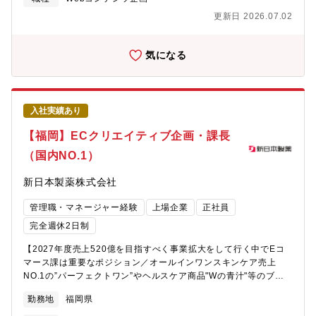
レンドテーマ、サービスの訴求につなげるホワイトペーパーとい
更新日 2026.07.02
ったWebコンテンツの企画から制作進行までを担います。■Web
コンテンツを活用したナーチャリングチャネルの運用上記で制作
したWebコンテンツを活用してナーチャリングメールを作成し、
気になる
MAツールから配信します。将来的にはチャネル自体の戦略立案や
戦略に基づいた配信計画の策定、振り返りを基にした打ち手の改
善も担当します。■「Sansan」を訴求するイベント／セミナー登
壇資料の企画・制作進行頻度は少ないものの、マーケティング部
入社実績あり
内のイベントチームと連携して、イベントやセミナーの登壇内容
の企画やコンテンツの作成を担います。■AIアシスタントを活用し
【福岡】ECクリエイティブ企画・課長
た業務フローの改善ChatGPTやGemini、Notion AIといったAIア
（国内NO.1）
シスタントを活用し、普段の業務の効率化やコンテンツのアウト
プット品質の向上のための業務フローの検討を担います。■施策や
新日本製薬株式会社
チャネル成果を最大化するチームマネジメントグループで持って
いるさまざまな施策やチャネルの成果を最大化するために、チー
管理職・マネージャー経験
上場企業
正社員
ムメンバーのサポートや育成にも携わります。将来的には組織の
マネジメントか、マーケティングのプロフェッショナルとしての
完全週休2日制
役割を担います。【本ポジションの魅力】■シェアNo.1(※1)のビ
【2027年度売上520億を目指すべく事業拡大をして行く中でEコ
ジネスデータベース「Sansan」の価値を顧客に届ける1万社(※2)
マース課は重要なポジション／オールインワンスキンケア売上
に導入いただいているサービスのマーケティングに携わることが
NO.1の”パーフェクトワン”やヘルスケア商品"Wの青汁"等のブラ
できます。また、その中でもコンテンツコミュニケーショングル
ンド力・広告力が強み】【採用背景】同社の中期経営計画
ープには、誰に、どんな言葉で、何を訴求していくのかを自ら考
勤務地
福岡県
「Growth Next 2027」では、EC売上高が＜重要経営指標＞とな
え、形にして、顧客に届けることができる役割があります。(※1)