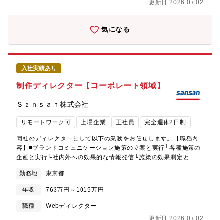
更新日 2026.07.02
果測定・分析■KPI・KGIの設定とマネジメント■Web広告や外部メ
ディアを活用したリード獲得施策の企画、実行■SEO対策の方針検
討・実行■その他新規施策の企画・運用【本ポジションの魅力】■
気になる
自ら創造する力を養える&生かせる同社はContract Oneを最速で
事業成長させるために、担当領域を越えて議論し合い、チーム全
体で全力を尽くしています。営業やインサイドセールス、マーケ
ティングが垣根なく意見を交わし、施策の企画から実行・振り返
入社実績あり
りまでを行っています。PMF（プロダクトマーケットフィット）
を達成した「Contract One」を、最速でさらに発展させていく今
制作ディレクター【コーポレート領域】
のフェーズでしか得られない知見や経験を積むことができます。
また、チャレンジを歓迎する社風があります。本ポジションでは
Ｓａｎｓａｎ株式会社
主にサイト・Webマーケティング周辺の業務を担当する想定で
す。その上で、Contract Oneのマーケティンググループは少数精
リモートワーク可
上場企業
正社員
完全週休2日制
鋭で、BtoBマーケティングの施策が一通り経験できる環境のた
め、あらゆる領域の経験を積むことが可能です。また、担当業務
同社のディレクターとして以下の業務をお任せします。【職務内
について裁量を持って遂行できます。■急拡大する組織の中核を担
容】■ブランドコミュニケーション施策の立案と実行└各種施策の
える「Bill One」は、T2D3をはるかに上回るスピードで成長して
企画と実行└社内外への効果的な情報発信└施策の効果測定と
います。その経験を生かし、Contract OneもPMFを達成し、大き
PDCA推進■クリエイティブ制作と進行管理└コーポレート、採
勤務地
東京都
く急成長しています。プロダクトの成長に伴い、組織も拡大して
用、プロダクト関連の制作物ディレクション└制作スケジュールの
います。そのため、今後も多くのポジションが生まれる組織であ
管理とステークホルダーとの調整└クリエイティブチームとの協働
年収
763万円～1015万円
り、その中核を担える可能性があります。
【入社後にお任せしたい業務】■各種施策の企画立案と実行■ブラ
ンド関連制作物のディレクション（Webサイト、パンフレット、
職種
Webディレクター
各種資料、ノベルティー、各種イベント）■社内外コミュニケーシ
更新日 2026.07.02