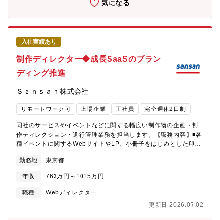
気になる
と様々なサービスを生み出し続け、今では会員数6500万/月間来訪
者数(MAU)2200万という社会的インフラサービスと言える規模に
まで成長してきました。「つくる、つむぐ、つづく、Ameba
LIFE」をブランドビジョンとして掲げ、「人と情報をつなぎ、暮
入社実績あり
らしが豊かに育ちつづけるための機会を提供する。」を我々のミ
ッションとしています。Ameba事業本部では、「基幹事業」とな
制作ディレクター◆成長SaaSのブラン
る■アメーバブログ開発運営事業■芸能人、有名人ブログ事業■アメ
ディング推進
ーバブログ広告マネタイズ事業また新しいチャレンジとして
■Ameba Pick（アフィリエイト事業）■有料ブログ機能■新規広告
Ｓａｎｓａｎ株式会社
プロダクト開発■D2C事業などAmebaというメディアを軸に、
様々な新規事業を展開しています。【チームの文化や体制】1人1
リモートワーク可
上場企業
正社員
完全週休2日制
人が大きなプロジェクト開発を複数担当責任を持ち、日々開発を
進めています。営業出身のプロダクトマネージャーやデザイナー
同社のサービスやイベントなどに関する幅広い制作物の企画・制
出身のプロダクトマネージャーから新卒のディレクターまで
作ディレクション・進行管理業務を担当します。【職務内容】■各
Ameba事業本部の中でも様々な強みを持ったディレクターやプロ
種イベントに関するWebサイトやLP、小冊子をはじめとした印刷
ジェクトマネージャーがいるため、個人の特性を最大限活かしな
物、会場クリエイティブなどの空間デザイン、ノベルティーをは
がらキャリアアップすることができます。また、同じ職種同士で
勤務地
東京都
じめとした販促ツール全般の企画・制作進行■サービスに関連した
日々情報交換や相談し、共に助けあいながらものづくりをするこ
Webサイトや各種コンテンツなどの企画・制作※ 担当業務は個人
とができるのも特長です。ブログだからこそできるタレントと連
年収
763万円～1015万円
の特性やキャリア・経験などを踏まえて決定します。【本ポジシ
携した開発やアクセシビリティを考慮したデザイン実装、新しい
ョンの魅力】■大規模なイベントや施策、キャンペーンから自社の
職種
Webディレクター
技術を活用した機能開発など開発できる幅が多いので日々学び大
Webサイト、イベントクリエイティブや各種の販促物まで、媒体
き環境です。実装メンバーも優秀かつ成果のために協力しあえる
更新日 2026.07.02
を問わず、幅広い領域でクリエイティブを担当できます。■クリエ
優しい人が多いので、日々ユーザー満足度のために笑顔を絶やさ
イティブのコンセプト設計、施策の企画など、制作における全行