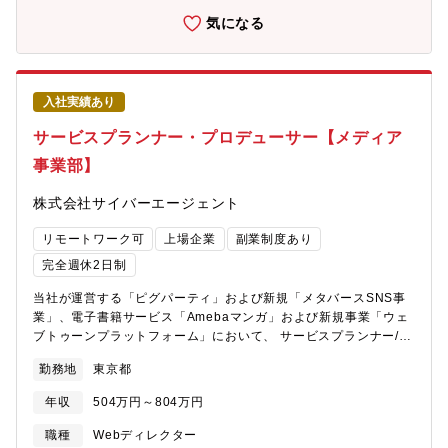
ットという媒体を活用して、良質な情報をいち早く、最前線で働
気になる
く医療従事者に届け、医療ヘルスケアをより良い方向へ変革して
いきます。顧客や会員に、絶えず驚き、感動、喜びを感じてもら
えるサービスやプロダクトを提供し続けるための「m3.com」を中
心とするプラットフォームを活用し、多様なサービスを展開す
入社実績あり
る、世界でもユニークなベンチャー企業です。本ポジションで
は、今や国内において最大、世界においても600万人以上のユーザ
サービスプランナー・プロデューサー【メディア
に利用いただくプラットフォームとなった「m3.com」のさらなる
事業部】
プラットフォームとしての価値を高め、サービスをグロースさせ
るためのマーケティング施策の企画・推進・実践を担当いただく
株式会社サイバーエージェント
方を募集します。【所属】サイトプロモーショングループ ※メ
ディア領域のマーケターとして配属予定【本ポジションのミッシ
リモートワーク可
上場企業
副業制度あり
ョン】m3.comにおける、メディア価値向上と利用ユーザ拡大
完全週休2日制
当社が運営する「ピグパーティ」および新規「メタバースSNS事
業」、電子書籍サービス「Amebaマンガ」および新規事業「ウェ
ブトゥーンプラットフォーム」において、 サービスプランナー/プ
ロデューサーは、イベント、マネタイズ、新機能なのどbizdevを
勤務地
東京都
担っていただきます。【具体的な業務内容】■サービス内における
イベントの企画・戦略・計画立案■マネジメント・運用 ・短期、
年収
504万円～804万円
中長期なコンテンツ戦略の立案/実行■仮想空間イベントの新規企
画と制作ディレクション■マーケ戦略と連動したイベント、運営施
職種
Webディレクター