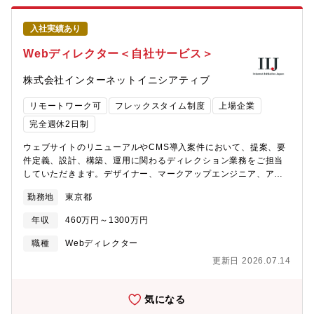
けた改善提案、新しいサービス提案の創出など、東証プライム上
場企業としての安定性と、ベンチャー企業の様なチャレンジング
入社実績あり
な姿勢を歓迎する気風が共存しています。■大規模プロジェクトに
ワンストップで関わることができる同社の案件の全てがナショナ
Webディレクター＜自社サービス＞
ルクライアントと呼ばれる国内外の大手クライアントの大規模プ
ロジェクト。企画提案から構築、運用、効果測定までワンストッ
株式会社インターネットイニシアティブ
プでWebマーケティングの業務に関われるので自身の成長に直結
するのが魅力です。■制作会社だからこそスペシャリティを極める
リモートワーク可
フレックスタイム制度
上場企業
ことができる制作会社だからこそデジタルマーケティングにおい
完全週休2日制
て幅広く新しいことに挑戦することができます。様々な領域にお
けるスペシャリストがいるため、さらに学び専門性を高めていく
ウェブサイトのリニューアルやCMS導入案件において、提案、要
ことができます。■働きやすい職場環境福利厚生が充実しており、
件定義、設計、構築、運用に関わるディレクション業務をご担当
残業時間も平均25時間/月程度。デジタルマーケティング事業にお
していただきます。デザイナー、マークアップエンジニア、アプ
いては、女性の就業率も高くメンバーの6割が女性。研修制度も充
リケーションエンジニアなど社内外のメンバーや協力会社をコン
実している為、スキルアップや新たな領域のチャンレンジにも安
勤務地
東京都
トロールしながらプロジェクトを管理・遂行していただきます。
心。■時代のニーズに合わせた体制拡大デジタルエクスペリエンス
【採用背景】需要拡大に伴う増員。IT利活用継続で各サービス売
年収
460万円～1300万円
本部では国内のみならず、海外にも拠点を拡大、体制のグローバ
上堅調で同社では、売上昨対比＋11.7%、営業利益＋15.6%とコ
ル化を図り、案件拡大に伴う体制強化を図っています。【同社の
ロナ禍一服後も高需要継続で売上成長率加速しております。【具
職種
Webディレクター
環境について】■徹底的に成果にこだわります今までの職場で
体的な業務内容】■Web（CMS）案件コントロール■コンテンツ企
「PDCAを回そうとしたがうまくいかなかった」「作ったら作り
更新日 2026.07.14
画、提案■Webエンジニアコントロール■採算コントロール★注力
っぱなし」「自分が関わった案件がどのような成果を生み出した
分野・CMS（動的・静的）・B2C、B2B2C向けサイト・コーポレ
のか分からない」というご経験はありませんか？当該案件では、
ートサイト、サービスサイト【特徴】■業界トップクラスのお客様
気になる
目標を立ててそれに対しての達成度を週次で確認し、目標までの
など、様々な案件に対し、CMSを使ったサイトリプレース、リデ