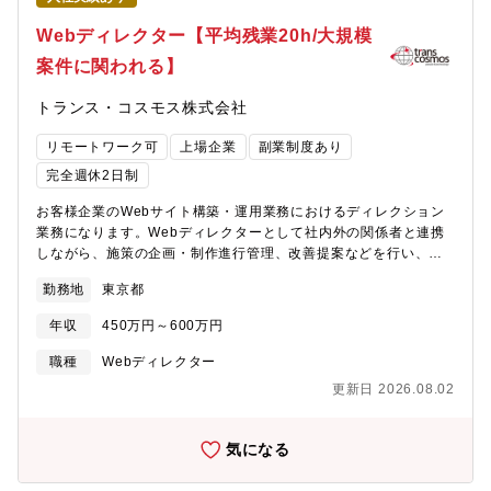
Rails■Docker／Git／Backlog
Webディレクター【平均残業20h/大規模
案件に関われる】
トランス・コスモス株式会社
リモートワーク可
上場企業
副業制度あり
完全週休2日制
お客様企業のWebサイト構築・運用業務におけるディレクション
業務になります。Webディレクターとして社内外の関係者と連携
しながら、施策の企画・制作進行管理、改善提案などを行い、プ
ロジェクトを円滑に進行していただきます。また当社の専門チー
勤務地
東京都
ム（UI/UX、デザイン、エンジニアなど）と連携しながら、お客様
の課題解決に貢献していただきます。【具体的な業務内容】■Web
年収
450万円～600万円
サイト設計・構築・運用のディレクション業務■スケジュール管
理、工数・工程管理、メンバー管理、品質管理、課題管理などの
職種
Webディレクター
各種管理業務■顧客折衝■制作指示書作成、製作指示（社内、社
更新日 2026.08.02
外）■工数、予算見積り■効果測定【本ポジションの魅力】■日本最
大級の制作環境Webインテグレーション領域において、売上規
模、人員規模は日本最大級の規模を誇り、デジタルインタラクテ
気になる
ィブ事業本部の国内外拠点全体で約2,600名以上の人員を擁してお
ります。また、キャリアアップへの挑戦、既存業務の効率化に向