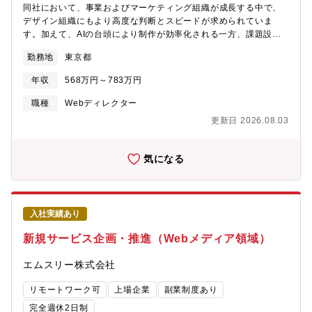
同社において、事業およびマーケティング組織が成長する中で、
デザイン組織にもより高度な判断とスピードが求められていま
す。加えて、AIの台頭により制作が効率化される一方、課題設定
や思考・判断といったディレクション領域の重要性がさらに高ま
勤務地
東京都
っています。この環境変化に対応し、事業成長に貢献できるディ
レクション力を強化するため、新たにディレクターを募集してい
年収
568万円～783万円
ます。【職務内容】同社が展開するクラウドサービスにおける、
プロモーション関連クリエイティブ全般のディレクション業務を
職種
Webディレクター
担当いただきます。■制作・運用 〇Web・各製品サイト及び各サ
更新日 2026.08.03
ポートサイト（経費精算システム、電子請求書発行システム、勤
怠管理システム、メール共有システムなど複数のサービスが対
象）・オウンドメディア（経理プラス、メルラボ）・採用サイト
気になる
〇DTPおよび社内制作物・パンフレット、DM、チラシ、、展示会
装飾、ノベルティなど【仕事の進め方】商材や役割ごとにチーム
を分け、ディレクターが依頼内容を確認し、デザイナーのスキル
やリソースに応じてアサインします。進行中は状況確認や品質管
入社実績あり
理を行い、納期に向けて調整します。また、制作だけでなく、目
的や背景を踏まえた課題発見と改善提案も行い、成果につながる
新規サービス企画・推進（Webメディア領域）
デザインやプロモーション全体の最適化に取り組んでいます。※
月平均は全体約250件（多い月で300件）、デザイナー1人あたり
エムスリー株式会社
10～25件対応。【求める役割】1.運用保守ディレクション（進捗
管理、リソース管理）2.企画提案（ワイヤー作成、情報設計）3.メ
リモートワーク可
上場企業
副業制度あり
ンバーの育成 - チームメンバーの指導/フォロー4.リーダーポジ
完全週休2日制