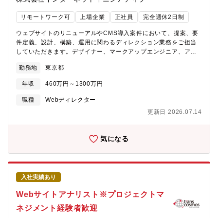
し、共に成長を目指すWebディレクターを募集しています。【キ
ャリアパス】Webデザインのプロフェッショナルとしてのキャリ
リモートワーク可
上場企業
正社員
完全週休2日制
アはもちろん、将来的には希望や適性に応じて、プロフェッショ
ナル職として幅広い業務を担当、およびマネジメントを担ってい
ウェブサイトのリニューアルやCMS導入案件において、提案、要
ただく可能性もあります。【魅力ポイント】■生活に不可欠な「お
件定義、設計、構築、運用に関わるディレクション業務をご担当
金に関する知識」をお客さまに分かりやすく伝え、お金の不安を
していただきます。デザイナー、マークアップエンジニア、アプ
解消することに貢献できる社会的意義の大きさを感じていただく
リケーションエンジニアなど社内外のメンバーや協力会社をコン
勤務地
東京都
ことができます。■オウンドメディアのコンセプト設計やマーケテ
トロールしながらプロジェクトを管理・遂行していただきます。
ィング施策の企画など、制作過程の上流工程から携わることがで
【採用背景】需要拡大に伴う増員。IT利活用継続で各サービス売
年収
460万円～1300万円
きます。■自身が企画・制作したコンテンツの効果検証も自身で実
上堅調で同社ではFY22で売上昨対比＋11.7%、営業利益＋15.6%
施いただくので、作って終わりではなく、よりよいコンテンツの
とコロナ禍一服後も高需要継続で売上成長率加速しております。
職種
Webディレクター
制作を追及することができます。■金融関連のコンテンツに多く触
【具体的な業務内容】■Web（CMS）案件コントロール■コンテン
更新日 2026.07.14
れることで、ご自身の金融リテラシーがアップします。【カスタ
ツ企画、提案■Webエンジニアコントロール■採算コントロール★
マーエクスペリエンス・デザイン室のミッション・パーパス】・
担当業界：金融、公共、メーカー等【組織構成】マネージャー1名
MUFGの「LTV×基盤」の拡大・ES向上・リテールデジタル事業本
（40代）-メンバー2名（30代）（全員中途社員なので、中途の方
気になる
部におけるCXカルチャー改革【カスタマーエクスペリエンス・デ
でも安心してジョインいただけます！）【魅力】■自社インフラ基
ザイン室の組織戦略】・事業部業務に伴走し、デザインの上流か
盤×100種類を超える自社サービス日本で初めてインターネットサ
ら入っていくことで信頼と浸透を図る・ユーザーの態度変容影響
ービスを展開した同社は、国内最大規模のネットワーク基盤を独
が高い/接点が多い3チャネルを中心に主要案件にかかわる・デザ
自構築しており、自社の基盤に幅広い自社サービスを展開してお
入社実績あり
インの影響力を最大化するための仕組み（DesignOps）を早期に
ります。そのため、専門性も身に着けながら、同時にインフラか
構築し、運用を実施【異業界からのキャリアチェンジに関する同
らアプリ領域まで幅広い技術を身に着けられる環境です■15,000
Webサイトアナリスト※プロジェクトマ
部署中途採用者の記事】
社を超える取引実績。数億以上の大規模案件に特化プライム案件
ネジメント経験者歓迎
https://www.mysite.bk.mufg.jp/career/circle/article14/
比率は100％で、各業界のトップ10企業に対する浸透率は80%を