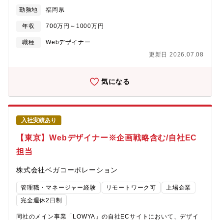
名ほど在籍しています。＜具体的には＞・デザイン戦略、企画・
勤務地
福岡県
キャンペーンLP、タイアップLP制作・コンテンツ作成・サイト
TOP制作・カテゴリ及び商品ページ制作・フォーム及び商品ペー
年収
700万円～1000万円
ジ制作・アプリ画像制作業【本ポジションのやりがい】企業風土
としてスピード感を重視していますので、ご自身の適正な判断に
職種
Webデザイナー
基づいて、会社を動かすことができます。これまで培ってきた経
更新日 2026.07.08
験を存分に生かしていただくことができる環境です。ベンチャー
ならではの裁量の高さにより、様々な案件に携わることが出来ま
すので、努力が評価に繋がり、自己成長を実感できます。
気になる
入社実績あり
【東京】Webデザイナー※企画戦略含む/自社EC
担当
株式会社ベガコーポレーション
管理職・マネージャー経験
リモートワーク可
上場企業
完全週休2日制
同社のメイン事業「LOWYA」の自社ECサイトにおいて、デザイ