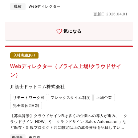
し、現在リブランディング及び、認知/プレファレンス向上、ひい
ィブ戦略の立案と実行・社内外のデザイナー、コピーライター、
ては売上貢献のために、デザインの力がより一層求められるフェ
職種
Webディレクター
フォトグラファー等のクリエイティブチームのマネジメント・ブ
ーズです。看護業界はデザイン優位性を取得しているサービスが
更新日 2026.04.01
ランドガイドラインの策定と運用管理・デジタルメディアにおけ
圧倒的に少なく、その分デザインの力で解決できる部分がたくさ
るブランド表現の監修【本ポジションの魅力】・国内最大級のリ
んあり、WEBサイト、DTPに留まらず、ガイドラインやトークン
ーディングカンパニーのブランド戦略をリードし、キャッシュレ
コンポーネントなど、ブランド構築の礎を作るタイミングのた
気になる
ス決済の未来を創るクリエイティブの統括ポジションです・マー
め、クリエイティブディレクターとして、貴重な経験を積める環
ケティング部門と密接に連携し、ブランド戦略からクリエイティ
境となります。また、ここから看護以外の事業にもデザイン組織
ブ実行までを一気通貫で推進できます・経営層と直接コミュニケ
の拡張を予定しています。単なる制作に留まらず、複数事業に入
ーションを取りながら、全社のブランド価値向上に向けた重要な
り込める強固なデザイン組織・体制の構築（Design Ops）から携
入社実績あり
意思決定に関われます・デジタルシフトが加速する金融領域で、
わっていただける、またとないタイミングでの募集です。◆事業
革新的なブランド体験の創出にチャレンジできます・社内外の優
の目指す先当社のキャリア事業は、単純に「従事者不足の業界に
Webディレクター（プライム上場/クラウドサイ
秀なクリエイターと協働し、統合的なブランドコミュニケーショ
人材を斡旋してマネタイズする」というコンセプトではなく、
ン）
ンを実現できます・カード商品、決済サービス、コーポレートな
「医療・介護/障害福祉領域における根本的な人材不足を如何にし
ど、多様なブランディングプロジェクトをリードできます・業界
て解消・緩和するのか」の一環として展開しております。そのた
弁護士ドットコム株式会社
の枠を超えた新しいブランド体験の創出に、クリエイティブの観
め、キャリア事業以外にも他業界からの人材流入促進のための資
点からチャレンジできます・グローバル展開を見据えた、次世代
格取得支援／スクール運営や定着支援、スキル・キャリアアップ
リモートワーク可
フレックスタイム制度
上場企業
の金融ブランドづくりに携われます【配属部署】・CEOデザイン
情報を提供するコミュニティサイト運営など多彩な事業・サービ
オフィス
ス展開に取り組んでいます。全国の看護師の大半が登録する『ナ
完全週休2日制
（https://prtimes.jp/main/html/rd/p/000000754.000032321.html）
ース専科 転職』をはじめとする約20サービスを展開しています
【募集背景】クラウドサインRは多くの企業への導入が進み、「ク
一貫した全社横断の顧客体験やブランディング等の実現による、
が、今後さらに復職支援や定着支援等の周辺領域へも事業を拡大
ラウドサイン NOW」や「クラウドサイン Sales Automation」な
競争力および企業価値の更なる向上を目的に、全社横断で「顧客
し、業界へのより大きな貢献を目指していきます。【配属組織】
ど既存・新規プロダクト共に想定以上の成長推移を記録していま
体験・ブランド価値」の創出・向上を統合的に推進する「CEOデ
配属先：医療キャリア事業本部 ナース専科マーケティング推進部
す。このように事業が成長する中で、注目を集めているリーガル
ザインオフィス」を独立組織として新設しました。【求人に関す
クリエイティブ2024年に売上とブランディングでの事業貢献を目
勤務地
東京都