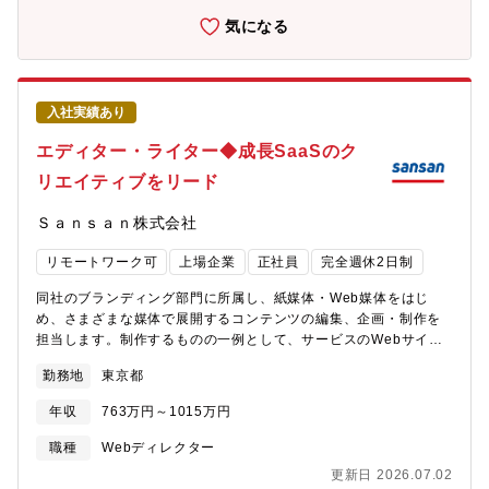
ず開発できるのもAmeba事業本部のよい部分だと考えます。将来
程に初期段階から携わることができます。■自社サービスのブラン
気になる
ものづくりやりたかったけど・・・・など、まだ悩んでいるとい
ディングを担当するため、自身が手掛けた制作物が最終的に事業
う方も一緒にキャリアデザインしていきましょう。お気軽にご相
貢献するところまで成果を追求することができます。■ブランディ
談ください。
ング部門に所属し、マーケティング部門をはじめとしたさまざま
な部門と連携しながら業務に取り組むことができます。■所属部門
入社実績あり
には、デザイナーやディレクター、コピーライター、エディタ
ー、フロントエンドエンジニアといったクリエイター職のメンバ
エディター・ライター◆成長SaaSのク
ーが在籍しており、一緒にクリエイティブの制作に取り組むこと
リエイティブをリード
ができます。
Ｓａｎｓａｎ株式会社
リモートワーク可
上場企業
正社員
完全週休2日制
同社のブランディング部門に所属し、紙媒体・Web媒体をはじ
め、さまざまな媒体で展開するコンテンツの編集、企画・制作を
担当します。制作するものの一例として、サービスのWebサイ
ト、マーケティング活動で展開するホワイトペーパーや導入事例
勤務地
東京都
などのダウンロードコンテンツ、運営するメディアに掲載する記
事コンテンツ、イベント配布用の冊子などがあります。【担当す
年収
763万円～1015万円
る業務】■クリエイティブコンセプトの企画・開発、それに付随す
る制作業務全般■原稿執筆やコピーライティングなど、ライティン
職種
Webディレクター
グ業務全般（リライトを含む）■サービスのブランディングやマー
更新日 2026.07.02
ケティング、PRなどを目的としたWebサイト、パンフレット、各