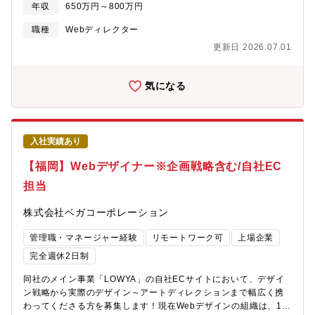
っており、EC売上高拡大に日々取り組んでおります。現在次長が
法人向け名刺管理サービスに参入している企業のシェア（「営業
年収
650万円～800万円
在籍していますが、他部署と兼務となっている為、専任として課
支援DXにおける名刺管理サービスの最新動向2025」2025年1月
長の募集をすることになりました。【チーム・組織構成】通販事
シード・プランニング調査）(※2)利用企業数は、ビジネスデータ
職種
Webディレクター
業部には新規獲得チーム／既存CRM／デザイン／オフライン広告
ベース「Sansan」をご利用いただいている契約数。■「前例踏
更新日 2026.07.01
／事業企画のチームがあり、全体で30名が所属しています。十数
襲」ではない、新しい企画に挑戦2000名を超える大所帯の組織で
名のマネジメントのお任せする予定です。20～40代のメンバーが
はありながらも、常に変化を恐れず、新たなチャレンジを続けて
在籍しており、年齢関係なく、若手でも意欲がある方にはどんど
います。マーケティング施策に関しても、以前と同様のことを行
気になる
ん仕事を任せていく文化があります。【主な業務内容】以下業務
うのではなく、PDCAを回しながら新たな企画に挑戦し、新しい
と組織マネジメントをお任せします。・同社オンラインショップ
手法へのチャレンジを後押ししてくれる環境です。■さまざまなア
の新規顧客獲得のための企画立案や予算策定、実績や数値の管理
ウトプットを経験一つのアウトプットだけでなく、Webページの
など・同社オンラインショップの既存顧客に向けた販促施策
企画、制作や大型カンファレンスのコンテンツ企画など、オフラ
入社実績あり
（DM、メルマガ、LINEなど）の策定など・ミッションである顧
イン・オンラインのチャネルを横断した経験を積むことができ、
客満足度、ＬＴＶ向上の為の施策立案・経営陣への報告、調整な
マーケターとしてのキャリアの選択肢が広がります。
【福岡】Webデザイナー※企画戦略含む/自社EC
ど戦略に関してのやり取り等
担当
株式会社ベガコーポレーション
管理職・マネージャー経験
リモートワーク可
上場企業
完全週休2日制
同社のメイン事業「LOWYA」の自社ECサイトにおいて、デザイ
ン戦略から実際のデザイン～アートディレクションまで幅広く携
わってくださる方を募集します！現在Webデザインの組織は、15