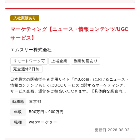
数字が足りていないければ何をするべきか、ということに知恵を
ザインや動的なサービスサイトなどの開発プロジェクトを遂行い
絞ります。そのような環境で自身が考えた企画や施策がどのよう
ただきます。■プロジェクトによっては、アプリケーションチー
な成果を生むのかを徹底的に追ってみませんか？■意見を発信する
ム、協力会社の管理も行う場合があります。【ステップアップ】
ことは良いことだという文化が浸透しています「意見を言いづら
入社実績あり
単なるマイクロサイト、ティザーサイトではなく、コーポレート
い」「意見を言っても聞き入れてもらえない」ということに不満
サイトや動的サービスサイトなどのデザイン、クリエイティブユ
マーケティング【ニュース・情報コンテンツ/UGC
を持ったご経験はありませんか？お客様企業内に意見を発信する
ニットとしての経験を積むことが可能です。【魅力】■自社インフ
ことは良いことだという文化が浸透しているということもあり、
サービス】
ラ基盤×100種類を超える自社サービス日本で初めてインターネッ
当該案件では、チーム内に対してはもちろんお客様に対してもど
トサービスを展開した同社は、国内最大規模のネットワーク基盤
んどん意見を発信することが良いとされています。成果が上がり
エムスリー株式会社
を独自構築しており、自社の基盤に幅広い自社サービスを展開し
そうだ、効率化できそうだという意見であれば即採用して実行す
ております。そのため、専門性も身に着けながら、同時にインフ
るスピーディーな職場です。【配属予定部署】デジタルインタラ
リモートワーク可
上場企業
副業制度あり
ラからアプリ領域まで幅広い技術を身に着けられる環境です
クティブ事業本部【お客様先常駐勤務について】■通常お客様先に
■15,000社を超える取引実績。数億以上の大規模案件に特化プラ
完全週休2日制
常駐する場合、必ずチームでの常駐となります■各チームにマネー
イム案件比率は100％で、各業界のトップ10企業に対する浸透率
ジャーがおり、定期的にメンバーと面談しキャリアイメージのす
日本最大の医療従事者専用サイト「m3.com」におけるニュース・
は80%を超えております。そのため、日本を代表する企業の大規
り合わせをおこない、ローテーションもおこなわれています
情報コンテンツもしくはUGCサービスに関するマーケティング、
模案件に携わることが可能です。■最先端技術を独自に展開クラウ
サービス企画、運営をご担当いただきます。【具体的な業務内
ド・AI・IoT・モバイルといった最先端のIT技術を自社で展開して
容】■m3.com上で提供するWEBサービスの企画とプロジェクト推
おり、新技術やトレンドの技術を身に着けたい、自身で生み出し
勤務地
東京都
進■PDCA（改修／改善）だけでなく、新規企画を含めた担当領域
たいという方にはおススメの環境です■経営基盤が極めて安定単発
の牽引■新規ユーザ獲得と、既存ユーザを含めたロイヤリティの向
売上のみに依存せず、事業拡大と共にストック売上（継続的なサ
年収
500万円～900万円
上■ユーザの利用頻度の最大化を目指したあらゆるマーケティング
ービス提供）の比率が8割以上あります。また、昨対で純利益
活動の企画、実践※経験と希望を考慮してメイン担当はメディア
142％増とコロナ渦で同社のITサービスは高い評価をされています
職種
webマーケター
領域内の「ニュース・情報コンテンツ」もしくは「UGCサービ
■フレキシブルな働き方＆キャリア「自己実現する職場の提供」と
更新日 2026.08.02
ス」を予定※入社後の企画提案に応じて、その他の業務へも就い
いう理念のもと、多彩な働き方・キャリアアップを支援していま
ていただくことも可能です【募集背景】エムスリーはインターネ
す#リモートワーク #フレックスタイム勤務 #社内公募