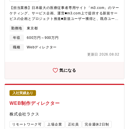
ションとしての役割（ご経験・スキルに応じて） - 制作チームの
牽引と、業務フローの改善や効率化の推進【ポジションの魅力】■
【担当業務】日本最大の医療従事者専用サイト「m3.com」のマー
外注では得られない「自社のミッション・ビジョン理解 × 事業戦
ケティング、サービス企画、運営■m3.com上で提供する新規サー
略との一体感」を持った制作ディレクションができる事業会社で
ビスの企画とプロジェクト推進■新規ユーザー獲得と、既存ユーザ
は、方針に沿うだけでなく、「事業とどう結びつけて成果に貢献
を含めたロイヤリティの向上■ユーザの利用頻度の最大化を目指し
するか」を自ら考えながら制作に関われます。自社文脈を深く理
勤務地
東京都
たあらゆるマーケティング活動の企画、実践■具現化に向けたクラ
解した上で判断・提案できる点が魅力です。■多様な商材・チャネ
イアントやベンダー等、ステークホルダーとの調整・折衝業務※
年収
600万円～900万円
ルに関わり、“ロジカルなBtoBデザイン”のディレクションスキル
従来オフラインで提供されていた事業・サービスのデジタルトラ
を磨けるBtoB領域でのデザイン経験は市場価値が高く、ラクスで
ンスフォーメーション施策を推進し、医療業界に変革を起こし、
職種
Webディレクター
は「なぜこの表現なのか」を論理的に考え抜く姿勢が求められま
新しい市場を創出するプロジェクト担当者を募集しています。そ
更新日 2026.08.02
す。表層ではなく本質を捉えたディレクション力を身につけられ
のため、デジタル領域の経験だけでなく、店舗運営やイベント業
ます。■表面的な表現に留まらず、ブランド・事業価値の創出に携
務など、幅広い事業やマーケティング経験をお持ちの方を募集し
われるデザインはあくまで手段であり、事業目標から逆算して提
ます。※入社後の企画提案に応じて、その他の業務へも就いて頂
気になる
案し実装まで行えるのがラクスの特徴です。制作会社のように決
くことも可能です。【募集背景】エムスリーはインターネットと
められた方針を形にするだけでなく、価値そのものをつくる役割
いう媒体を活用して、良質な情報をいち早く、最前線で働く医療
を担えます。■部門横断で最適なソリューションを生み出すリーダ
従事者に届け、医療ヘルスケアをより良い方向へ変革していきま
ーシップを発揮できるディレクターはデザイナー、マーケ、営業
す。顧客や会員に、絶えず驚き、感動、喜びを感じてもらえるサ
などのハブとなり、表面的な依頼の奥にある“本質的な事業課題”を
入社実績あり
ービスやプロダクトを提供し続けるための「m3.com」を中心とす
見極め、最適な解決策へ導く役割です。制作を超え、事業全体を
るプラットフォームを活用し、多様なサービスを展開する、世界
WEB制作ディレクター
最適化する影響力を発揮できます。【配属組織】楽楽クラウド事
でもユニークなベンチャー企業です。本ポジションでは、今や国
業本部 マーケティング統括部 クリエイティブ開発部※マネー
内において最大、世界においても600万人以上のユーザに利用いた
株式会社ラクス
ジャー含め33名（男性10名、女性23名）で構成されています。
だくプラットフォームとなった「m3.com」のさらなるプラットフ
※2025年12月現在
ォームとしての価値を高め、サービスをグロースさせるための新
リモートワーク可
上場企業
正社員
完全週休2日制
規事業・新規サービスの企画・推進を担当いただく方を募集しま