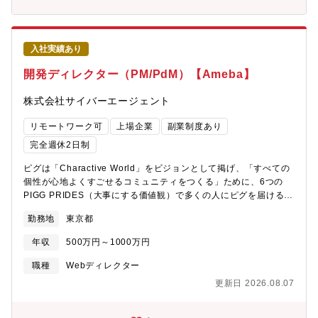
めに建設的な議論ができるサービス・やりがい・社会的意義のあ
るサービスの成長に貢献できる・どの企業にもいる「バックオフ
ィス」の方々が持つ、様々な課題解決に貢献できる【募集背景】
マネーフォワードでは経理や人事労務領域における業務を効率化
入社実績あり
する「マネーフォワード クラウド」を事業者向けに提供していま
す。業務の効率化だけでなく、「クラウド化で、ビジネスをもっ
開発ディレクター（PM/PdM）【Ameba】
と前へ」そんな想いで日々業務に取り組んでいます。今回の募集
では、急成長を続けている「マネーフォワード クラウド」のさら
株式会社サイバーエージェント
なるシェア拡大に向けて、LPOなどのグロースハック、新規ペー
ジ作成、などを中心とした新規ユーザー獲得の推進・実行ができ
リモートワーク可
上場企業
副業制度あり
るディレクターを募集いたします。
完全週休2日制
ピグは「Charactive World」をビジョンとして掲げ、「すべての
個性が心地よくすごせるコミュニティをつくる」ために、6つの
PIGG PRIDES（大事にする価値観）で多くの人にピグを届けるた
めに日々ものづくりをしているチームです。2009年にアメーバピ
勤務地
東京都
グが開始してから、ピグブランドを活用としたサービスを複数立
ち上げ、グロースしてきた実績があります。現在注力している
年収
500万円～1000万円
「ピグパーティ」は9年目のサービスですが、会員数1000万を突
破し、アバター市場でグロースし続けています。現在、2024年中
職種
Webディレクター
にリリース予定の「メタバースコミュニティ事業」を開発してお
更新日 2026.08.07
り、ピグの目指したい世界を実現しながら、市場を代表するプラ
ットフォームを目指していきます。【事業内容】Amebaは2004年
9月にブログからスタートし、ピグ、マンガ、占い、ドットマネー