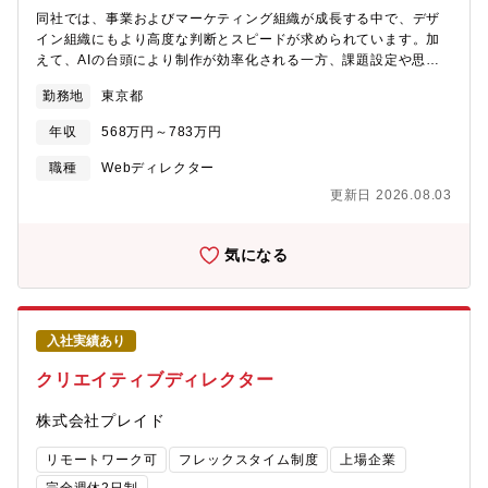
す。【所属部署】サイトプロモーショングループ ※新サービス
同社では、事業およびマーケティング組織が成長する中で、デザ
企画として配属予定【本ポジションのミッション】m3.comにおけ
イン組織にもより高度な判断とスピードが求められています。加
る、メディア価値向上と利用ユーザ拡大
えて、AIの台頭により制作が効率化される一方、課題設定や思
考・判断といったディレクション領域の重要性がさらに高まって
勤務地
東京都
います。この環境変化に対応し、事業成長に貢献できるディレク
ション力を強化するため、新たにディレクターを募集していま
年収
568万円～783万円
す。同社が展開するクラウドサービスにおける、プロモーション
関連クリエイティブ全般のディレクション業務を担当いただきま
職種
Webディレクター
す。【何を作るか】同社は企業向けに各種製品・サービスを提供
更新日 2026.08.03
しており、そのすべての製品紹介サイトおよび各サポートサイト
の制作・運用をお任せします。【実際の業務範囲イメージ】〇
Web・各製品サイト及び各サポートサイト（経費精算システム、
気になる
電子請求書発行システム、勤怠管理システム、メール共有システ
ムなど複数のサービスが対象）・オウンドメディア（経理プラ
ス、メルラボ）・採用サイト○DTPおよびオフラインプロモーショ
ン施策・パンフレット、DM、チラシ、ノベルティ・展示会・セミ
入社実績あり
ナー・地方マス広告（交通広告、新聞広告など）【仕事の進め
方】商材や役割ごとにチームを分け、ディレクターが依頼内容を
クリエイティブディレクター
確認し、デザイナーのスキルやリソースに応じてアサインしま
す。進行中は状況確認や品質管理を行い、納期に向けて調整しま
株式会社プレイド
す。また、制作だけでなく、目的や背景を踏まえた課題発見と改
善提案も行い、成果につながるデザインやプロモーション全体の
リモートワーク可
フレックスタイム制度
上場企業
最適化に取り組んでいます。※月平均は全体約250件（多い月で