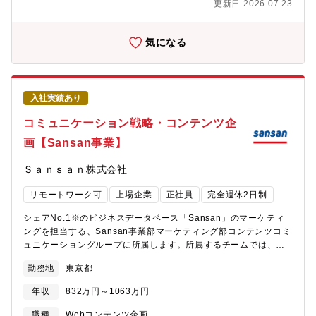
Box、Zoomなど開発言語・環境：HTML、SCSS、JavaScript、
更新日 2026.07.23
グページ）などの企画・制作・運用■自社が主催するビジネスイベ
TypeScript、React（Next.js）、PHP（WordPress／
ント、キャンペーン施策に関するWebクリエイティブ全般の企
Laravel）、AWS、Docker（rancher）、microCMSなど※ コー
画・制作・運用【本ポジションの魅力】■コンセプト設計、施策の
気になる
ディング作業は別途フロントエンドエンジニアが行います。
企画など、制作過程の初期段階から携わることができます■大規模
な広告やイベント、キャンペーンから自社のWebサイトに掲載さ
れる各種コンテンツまで、幅広い領域でブランディングやクリエ
イティブの制作を担当できます。■ブランディングを担当するた
入社実績あり
め、自身が手掛けたブランド、クリエイティブが最終的に事業貢
献を果たすところまで追求することができます。■これまでに培っ
コミュニケーション戦略・コンテンツ企
たクリエイティビティーを存分に発揮しながら、クリエイターと
画【Sansan事業】
して経験を積むことができます。■Webサイトに限らず、さまざま
な幅広い種類のクリエイティブの制作に関わることができます。■
Ｓａｎｓａｎ株式会社
自社のブランディング部門に所属するため、さまざまな部門と連
携しながら業務に取り組むことができます。■担当した制作物を通
リモートワーク可
上場企業
正社員
完全週休2日制
して、サービスやブランドの世界観を広く世の中に発信すること
ができます。■所属部門には、デザイナーやディレクター、コピー
シェアNo.1※のビジネスデータベース「Sansan」のマーケティ
ライター、エディター、フロントエンドエンジニアといったクリ
ングを担当する、Sansan事業部マーケティング部コンテンツコミ
エイター職のメンバーが在籍しており、一緒にクリエイティブの
ュニケーショングループに所属します。所属するチームでは、さ
制作に取り組むことができます。
まざまな業界や業種で働く方々が抱える業務上の課題を特定し、
勤務地
東京都
われわれのサービスが貢献できる価値を多種多様なコンテンツ上
に表現します。【具体的な業務内容】■「Sansan」に興味関心が
年収
832万円～1063万円
あるリードを獲得するために必要なダウンロード資料やWebコン
テンツの企画・制作進行サービスを紹介する資料や、ビジネスト
職種
Webコンテンツ企画