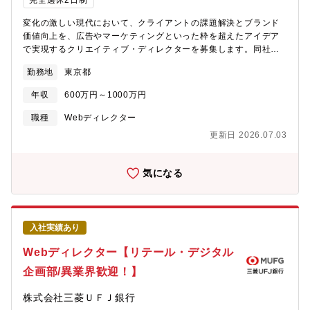
完全週休2日制
300件）、デザイナー1人あたり10～25件対応。【求める役割】1.
運用保守ディレクション（進捗管理、リソース管理）2.企画提案
変化の激しい現代において、クライアントの課題解決とブランド
（ワイヤー作成、情報設計）3.メンバーの育成 - チームメンバー
価値向上を、広告やマーケティングといった枠を超えたアイデア
の指導/フォロー4.リーダーポジションとしての役割（ご経験・ス
で実現するクリエイティブ・ディレクターを募集します。同社の
キルに応じて） - 制作チームの牽引と、業務フローの改善や効率
保有する1stPartyDataや様々なプロダクト、AIやデータ・サイエ
化の推進【ポジションの魅力】■外注では得られない「自社のミッ
勤務地
東京都
ンス人材とのコラボレーションを通じて、まだ世の中にない「人
ション・ビジョン理解 × 事業戦略との一体感」を持った制作ディ
の心を動かす仕掛け」を生み出し、そのアイデアを実現すること
年収
600万円～1000万円
レクションができる事業会社では、方針に沿うだけでなく、「事
でクライアントビジネスの成長に貢献していただきます。【具体
業とどう結びつけて成果に貢献するか」を自ら考えながら制作に
的な業務内容】・クライアントへのヒアリングを通じた課題発見
職種
Webディレクター
関われます。自社文脈を深く理解した上で判断・提案できる点が
と本質的なニーズの特定・統合的なコミュニケーション戦略の立
更新日 2026.07.03
魅力です。■多様な商材・チャネルに関わり、“ロジカルなBtoBデ
案とクリエイティブアイデア開発・広告やマーケティング全体の
ザイン”のディレクションスキルを磨けるBtoB領域でのデザイン経
企画・設計・新規事業のアイデア創出ワークショップの設計や事
験は市場価値が高く、ラクスでは「なぜこの表現なのか」を論理
業アイデアの考案・プレゼンテーション資料の作成とクライアン
気になる
的に考え抜く姿勢が求められます。表層ではなく本質を捉えたデ
トへの提案・社内外のクリエイター・制作プロダクションとの協
ィレクション力を身につけられます。■表面的な表現に留まらず、
業・ディレクション・各種クリエイティブの品質管理【本ポジシ
ブランド・事業価値の創出に携われるデザインはあくまで手段で
ョンの魅力】・単なる広告の枠を超え、クライアントのビジネス
あり、事業目標から逆算して提案し実装まで行えるのがラクスの
そのものを変革するクリエイティブ/ディレクションを追求できま
特徴です。制作会社のように決められた方針を形にするだけでな
入社実績あり
す。顧客体験（CX）のあるべき姿を追求するだけでなく、そのア
く、価値そのものをつくる役割を担えます。■部門横断で最適なソ
イデアがビジネス戦略や事業成長にどう貢献するかを深く紐解
Webディレクター【リテール・デジタル
リューションを生み出すリーダーシップを発揮できるディレクタ
き、戦略的な視点からクリエイティブ戦略をリードすることがで
ーはデザイナー、マーケ、営業などのハブとなり、表面的な依頼
企画部/異業界歓迎！】
きます。・業界を問わず、企業の経営層や事業責任者といった意
の奥にある“本質的な事業課題”を見極め、最適な解決策へ導く役割
思決定者と共に、事業変革の最前線に立つことができます。クラ
です。制作を超え、事業全体を最適化する影響力を発揮できま
株式会社三菱ＵＦＪ銀行
イアントの事業フェーズに合わせ複数年にわたって伴走し、新規
す。【配属組織】楽楽クラウド事業本部 マーケティング統括