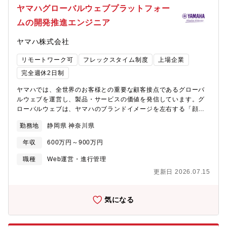
オリティの標準化・制作組織リード、外注先管理【所属部門】EC
ヤマハグローバルウェブプラットフォー
部 【ポジションの魅力】◎データ×クリエイティブで成果をつく
ムの開発推進エンジニア
る実践型ポジションCVR・LTVなどの指標をもとに、UI/UX改善
やクリエイティブ戦略をリードし、事業成長に直結するアウトプ
ヤマハ株式会社
ットができます。◎ブランド世界観とマーケティング視点の両立
ができる環境“美しさ”と“売れる仕組み”を両面からデザインし、
リモートワーク可
フレックスタイム制度
上場企業
ETVOSの世界観を進化させる役割を担えます。◎自らの判断で
ECクリエイティブを推進できる裁量の大きさチーム・外部パート
完全週休2日制
ナーのディレクションを含め、制作フロー改善やクオリティ基準
ヤマハでは、全世界のお客様との重要な顧客接点であるグローバ
づくりにも深く関われます。◎EC部門の中核としてスキル幅が広
ルウェブを運営し、製品・サービスの価値を発信しています。グ
がるフィールドデザイン・コーディング・UI/UX・分析・ディレク
ローバルウェブは、ヤマハのブランドイメージを左右する「顔」
ションなど、多面でスキルが習得・発揮できるポジションです。
となる存在であり、正確な情報を迅速かつ安定的に提供すること
【ETVOSについて】創業者・尾川ひふみが、自身の肌に合うスキ
勤務地
静岡県 神奈川県
が非常に重要です。近年、AI技術の発展をはじめとするデジタル
ンケア製品を大学博士と研究し、etvosの前身であるスキンケア製
環境の変化により、顧客の情報収集行動やウェブ上での体験は大
品acne-labo（アクネラボ）を製造。肌にとって本当に良いもの
年収
600万円～900万円
きく変化しています。ウェブに関するテクノロジは絶えず進化し
を届けたいという想いから2007年5月に株式会社エトヴォスを設
ており、セキュリティや安定性を確保しながら、最新の技術動向
立しました。日本発のトータルビューティブランドとして「ミネ
職種
Web運営・進行管理
やトレンドを適切に取り入れ、継続的にウェブサイトを改善・運
ラルメイク×セラミドスキンケア」という独自の価値を確立してき
更新日 2026.07.15
用していくことが求められています。【業務内容】・ヤマハグロ
ました。私たちが大切にしているのは、科学的根拠に基づいた確
ーバルウェブプラットフォームの機能追加・改善企画のリード・
かな機能性と、肌へのやさしさを決して妥協しない姿勢です。変
既存ITシステム群の改善企画、担当プロジェクトの推進・社内外
化の絶えない化粧品業界において、常に「お客様にとっての真
気になる
の関係者との交渉や共同業務・対象となるITシステム群：CMS
実」を追求し、誠実に進化を続ける。そんなプロフェッショナル
(RWS Tridion)、AWS、CDN (Akamai)、各種デジタルマーケテ
なマインドを持つ仲間を求めています。
ィングツール、各種SaaS製品【役割】・ヤマハグローバルウェブ