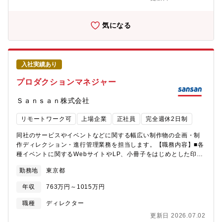
ョン施策の実施【本ポジションの魅力】■経営に直結する、企業の
ブランド戦略立案から実行までを担当できます。プロダクトブラ
ンディングからコーポレートブランディングまで、幅広い領域で
気になる
クリエイティブ力を発揮できる環境です。■「出会いからイノベー
ションを生み出す」というミッションの下、社会的インパクトの
大きい仕事に挑戦できます。ブランドを通じて、事業の成長と社
会への価値提供を実現できます。■多様なクリエイターが集まる環
入社実績あり
境で、お互いの強みを生かしながら、協力して新しい価値を生み
出すことができます。プロフェッショナル同士の刺激的な協働が
プロダクションマネジャー
期待できます。■新しいフェーズに入るSansanで、ブランドの進
化と拡大に主体的に関わることができます。新しいことに挑戦で
Ｓａｎｓａｎ株式会社
きる環境で、自身の成長機会も豊富です。
リモートワーク可
上場企業
正社員
完全週休2日制
同社のサービスやイベントなどに関する幅広い制作物の企画・制
作ディレクション・進行管理業務を担当します。【職務内容】■各
種イベントに関するWebサイトやLP、小冊子をはじめとした印刷
物、会場クリエイティブなどの空間デザイン、ノベルティーをは
勤務地
東京都
じめとした販促ツール全般の企画・制作進行■サービスに関連した
Webサイトや各種コンテンツなどの企画・制作※ 担当業務は個人
年収
763万円～1015万円
の特性やキャリア・経験などを踏まえて決定します。▼担当する
プロジェクト、サービスの例Sansan Innovation SummitSansan
職種
ディレクター
KBCオーガスタゴルフトーナメント「Sansan」（サービスサイ
更新日 2026.07.02
ト）「Bill One」（サービスサイト）「Contract One」（サービ