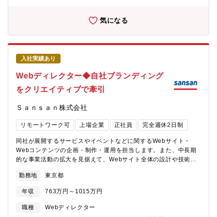
スサイト）【募集背景】事業拡大に伴う組織体制強化のため【本
ポジションの魅力】■大規模なイベントや施策、キャンペーンから
気になる
自社のWebサイト、イベントクリエイティブや各種の販促物ま
で、媒体を問わず、幅広い領域でクリエイティブを担当できます■
クリエイティブのコンセプト設計、施策の企画など、制作におけ
る全行程に初期段階から携わることができます■自社サービスのブ
入社実績あり
ランディングを担当するため、自身が手掛けた制作物が最終的に
事業貢献するところまで成果を追求することができます■ブランデ
Webディレクター◆自社ブランディング
ィング部門に所属し、マーケティング部門をはじめとしたさまざ
をクリエイティブで牽引
まな部門と連携しながら業務に取り組むことができます■所属部門
には、デザイナーやディレクター、コピーライター、エディタ
Ｓａｎｓａｎ株式会社
ー、フロントエンドエンジニアといったクリエイター職のメンバ
ーが在籍しており、一緒にクリエイティブの制作に取り組むこと
リモートワーク可
上場企業
正社員
完全週休2日制
ができます【組織構成】2025年7月現在、ブランディングに携わ
っているメンバーは50名以上おり、各事業部や組織に所属してい
同社が展開するサービスやイベントなどに関するWebサイト・
ます。各組織は、デザイナーやディレクター、コピーライター、
Webコンテンツの企画・制作・運用を担当します。また、中長期
エディター、フロントエンドエンジニアといった、さまざまなバ
的な事業活動の拡大を見据えて、Webサイト全体の設計や技術選
ックグラウンドを持った多様なクリエイター職のメンバーに加
定なども担います。なお、希望するキャリアによっては、Webサ
え、事業部や組織を横断したプロジェクトを担当するビジネス職
勤務地
東京都
イトに限らず、さまざまな幅広い種類の制作物のディレクショ
のメンバーなどで構成されています。【開発環境、使用するツー
ン・進行管理業務などに関わることもできるポジションです。
ルなど】OS：Mac/Win選択可制作ツール：Figma、Adobe
年収
763万円～1015万円
【職務内容】■自社サービスやブランドに関連したWebサイト、
CC（Photoshop、Illustrator）、Google スプレッドシート、
Webコンテンツの企画・制作・運用■各種サービスやイベントなど
職種
Webディレクター
Microsoft PowerPointなどその他利用ツール：Slack、Backlog、
に関連したWebサイトやオウンドメディア、各種LP（ランディン