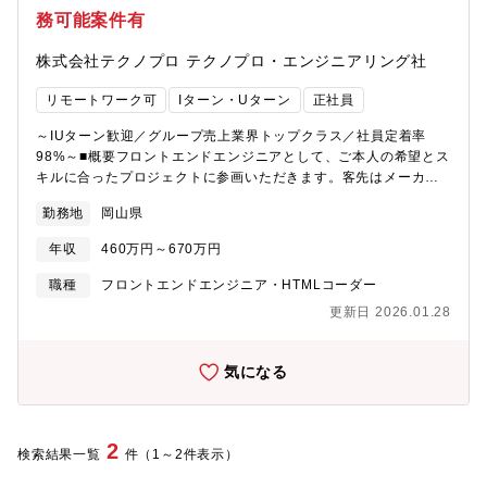
以上の豊富なプログラムを用意しています。・テクノプロ・ラー
務可能案件有
ニング全国4カ所に社員専用研修施設を保有・Winラーニング情報
系研修／電気・電子系研修／階層別研修／インフラ系研修／機械
株式会社テクノプロ テクノプロ・エンジニアリング社
系研修／ヒューマンビジネス系研修／化学系研修・Winスクール全
国主要都市48カ所に教室を展開しているグループ会社の運営する
リモートワーク可
Iターン・Uターン
正社員
講習を受講できます。コース：機械CAD／IT／WEB／MSOffice／
資格対策※社内承認を得た講座は全額会社負担！■支援体制・キャ
～IUターン歓迎／グループ売上業界トップクラス／社員定着率
リアデザインアドバイザーエンジニアとしてのキャリアデザイン
98%～■概要フロントエンドエンジニアとして、ご本人の希望とス
や業務に関するご相談に応えます。・リーダー研修管理者として
キルに合ったプロジェクトに参画いただきます。客先はメーカー
活躍できるエンジニアになるための研修も用意しています。・相
が主体なことが多いため、商流が浅いことが特徴です。◇主要顧
談窓口メンタルヘルスおよびハラスメントに対応する専門窓口を
勤務地
岡山県
客（例）・電力会社様・自動車関連業界会社様特に、電力会社様
設置しております。
ではプロジェクトを多く受注頂いており、20%以上のエンジニア
年収
460万円～670万円
がアサインされています。そのため、ご経験の浅い方でもここで
の案件を通し、同社のエンジニアがいる環境で安心してスキルを
職種
フロントエンドエンジニア・HTMLコーダー
伸ばしていただけます。また、上記以外でも、プロジェクトは大
更新日 2026.01.28
規模なものから小規模なものまであり、要件定義～運用・保守と
幅広く案件を保有しております。■開発環境Java、React、
Node.js、Rust■アサインの流れ（1）営業より案件提案（2）スキ
気になる
ルシート作成（職務経歴書に似たものを担当営業と一緒に作成し
ていただきます。）（3）打ち合わせ（候補者様、担当営業、企業
で業務内容確認、質疑応答を行います）（4）ご意向確認（5）配
属■勤務地岡山市、倉敷市のクライアント先となります。■研修体
2
検索結果一覧
件（1～2件表示）
制200種類以上の豊富なプログラムを用意しています。・テクノプ