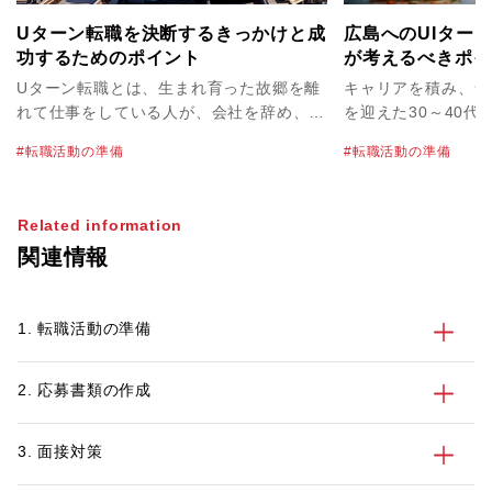
Uターン転職を決断するきっかけと成
広島へのUIターン
功するためのポイント
が考えるべきポイ
ジェントの賢い使
Uターン転職とは、生まれ育った故郷を離
キャリアを積み、ラ
れて仕事をしている人が、会社を辞め、ま
を迎えた30～40代
た地元に戻って就職することです。東京や
腰をすえて暮らし、
転職活動の準備
転職活動の準備
大阪など都市部で働いていた人が出身地の
たい」と考えている
地方に帰って、地元企業で就職するという
ん。また、山口や岡
ケースが代表例です。
ターン転職先として
Related information
す。 しかし、都市圏から遠方に転職する
関連情報
場合は、面接や引っ
べきポイントがあり
市部から広島へのU
1. 転職活動の準備
始める前に30代、
ンが考えるべきポイ
す。
2. 応募書類の作成
3. 面接対策