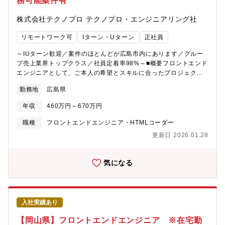
務可能案件有
株式会社テクノプロ テクノプロ・エンジニアリング社
リモートワーク可
Iターン・Uターン
正社員
～IUターン歓迎／案件のほとんどが広島市内にあります／グルー
プ売上業界トップクラス／社員定着率98%～■概要フロントエンド
エンジニアとして、ご本人の希望とスキルに合ったプロジェクト
に参画いただきます。客先はメーカーが主体なことが多いため、
勤務地
広島県
商流が浅いことが特徴です。◇主要顧客（例）・電力会社様・自
動車関連業界会社様特に、電力会社様ではプロジェクトを多く受
年収
460万円～670万円
注頂いており、20%以上のエンジニアがアサインされています。
そのため、ご経験の浅い方でもここでの案件を通し、同社のエン
職種
フロントエンドエンジニア・HTMLコーダー
ジニアがいる環境で安心してスキルを伸ばしていただけます。ま
更新日 2026.01.28
た、上記以外でも、プロジェクトは大規模なものから小規模なも
のまであり、要件定義～運用・保守と幅広く案件を保有しており
ます。■開発環境Java、React、Node.js、Rust■アサインの流れ
気になる
（1）営業より案件提案（2）スキルシート作成（職務経歴書に似
たものを担当営業と一緒に作成していただきます。）（3）打ち合
わせ（候補者様、担当営業、企業で業務内容確認、質疑応答を行
います）（4）ご意向確認（5）配属■勤務地広島支店では48社と
入社実績あり
の取引があり、広島県内の案件の9割近くが広島市内に分布してお
ります。※一部福山市にも案件はございます。■研修体制200種類
【岡山県】フロントエンドエンジニア ※在宅勤