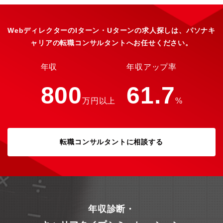
ロ・ラーニング全国4カ所に社員専用研修施設を保有・Winラーニ
ング情報系研修／電気・電子系研修／階層別研修／インフラ系研
修／機械系研修／ヒューマンビジネス系研修／化学系研修・Winス
クール全国主要都市48カ所に教室を展開しているグループ会社の
WebディレクターのIターン・Uターンの求人探しは、パソナキ
運営する講習を受講できます。コース：機械CAD／IT／WEB／
ャリアの転職コンサルタントへお任せください。
MSOffice／資格対策※社内承認を得た講座は全額会社負担！■支
援体制・キャリアデザインアドバイザーエンジニアとしてのキャ
リアデザインや業務に関するご相談に応えます。・リーダー研修
年収
年収アップ率
管理者として活躍できるエンジニアになるための研修も用意して
います。・相談窓口メンタルヘルスおよびハラスメントに対応す
800
61.7
る専門窓口を設置しております。
万円以上
%
転職コンサルタントに相談する
年収診断・