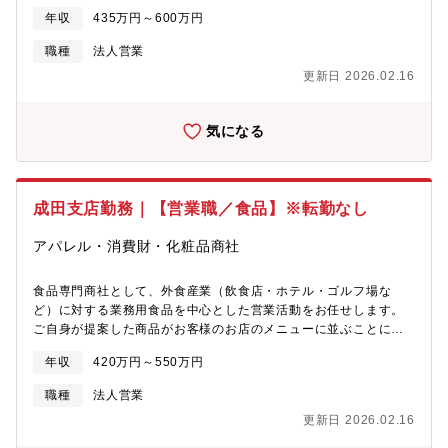
やりがいや面白味を感じることができる方を歓迎します。【具体
年収
435万円～600万円
的には】・飲食店やホテル、ゴルフ場などの外食産業への食品提
案営業・販売企画部門が立案したキャンペーンや販売コンセプト
職種
法人営業
に基づき、顧客に最適な商品を提案。・顧客フォローアップ└定期
更新日 2026.02.16
訪問・関係構築: 納品後の状況確認や新たなニーズのヒアリングの
ため、定期的に顧客を訪問し、良好な関係を維持・強化└課題解決
支援：顧客が抱える課題に対し、社内外の関係部署と連携して迅
気になる
速な解決を図ります。【同社の強み】■全国展開→同社は全国に支
店を構えているため、全国展開の外食チェーン企業のニーズにも
お答えできます ■外食産業の中でのブランド力→業界で確かな知
名度を誇り、お客様にも安心してお取引いただいております ■豊
成田支店勤務｜【営業職／食品】※転勤なし
富な商品ラインナップ→お客様が求める価格・品質等の細かなニ
ーズに対応できます。
アパレル・消費財・化粧品商社
食品専門商社として、外食産業（飲食店・ホテル・ゴルフ場な
ど）に対する業務用食品を中心とした営業活動をお任せします。
ご自身が提案した商品がお客様のお店のメニューに並ぶことに、
やりがいや面白味を感じることができる方を歓迎します。【具体
年収
420万円～550万円
的には】・飲食店やホテル、ゴルフ場などの外食産業への食品提
案営業・販売企画部門が立案したキャンペーンや販売コンセプト
職種
法人営業
に基づき、顧客に最適な商品を提案。・顧客フォローアップ└定期
更新日 2026.02.16
訪問・関係構築: 納品後の状況確認や新たなニーズのヒアリングの
ため、定期的に顧客を訪問し、良好な関係を維持・強化└課題解決