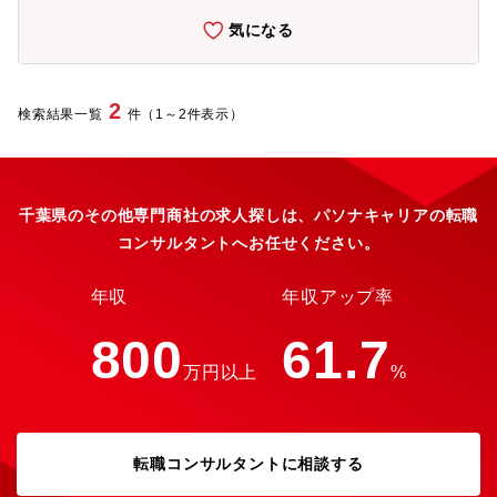
支援：顧客が抱える課題に対し、社内外の関係部署と連携して迅
気になる
速な解決を図ります。【同社の強み】■全国展開→同社は全国に支
店を構えているため、全国展開の外食チェーン企業のニーズにも
お答えできます ■外食産業の中でのブランド力→業界で確かな知
名度を誇り、お客様にも安心してお取引いただいております ■豊
2
検索結果一覧
件（1～2件表示）
富な商品ラインナップ→お客様が求める価格・品質等の細かなニ
ーズに対応できます。
千葉県のその他専門商社の求人探しは、パソナキャリアの転職
コンサルタントへお任せください。
年収
年収アップ率
800
61.7
万円以上
%
転職コンサルタントに相談する