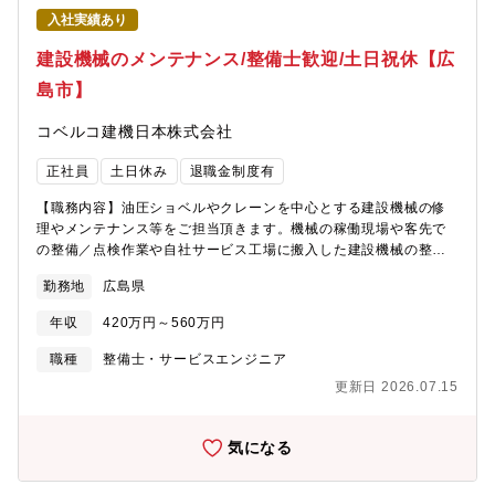
するため運転免許は必要です。また、同業務は親会社であるJFE商
入社実績あり
事からの請負業務であり、JFE商事の事業所内で勤務していただき
ます。実際にJFE商事の名刺を持ち営業するため、同社の名前を背
建設機械のメンテナンス/整備士歓迎/土日祝休【広
負う、誇りのある仕事です。【入社後の流れ】入社当初はOJTで
島市】
資機材の受注業務から習得していただき、受注業務に慣れてきた
ら製鉄所への営業も行っていただきます。【やりがい】顧客に販
コベルコ建機日本株式会社
売した設備などが実際に現場で稼働しているのを見られること
や、任せられる仕事の規模の大きさ、大きな案件への挑戦が社員
正社員
土日休み
退職金制度有
のやりがいにつながっています。
【職務内容】油圧ショベルやクレーンを中心とする建設機械の修
理やメンテナンス等をご担当頂きます。機械の稼働現場や客先で
の整備／点検作業や自社サービス工場に搬入した建設機械の整備
／点検作業、定期メンテナンス業務などをご担当いただきます。
勤務地
広島県
機械の種類やメンテナンスの状況により、1名から複数名で作業を
ご担当いただきます。◎商品例：油圧ショベル、ビル解体機など
年収
420万円～560万円
の用途別専用機（建設リサイクル用、金属リサイクル用、資源リ
サイクル用、林業用など）、道路機械（大・中・小型転圧機）、
職種
整備士・サービスエンジニア
クローラクレーン など※夜間呼び出しは基本ありません【職務
更新日 2026.07.15
の特徴・魅力】◇重機のIoT化が進んでおり、衝突軽減システムや
掘削をアシストする技術、稼働機の管理システム等を導入してい
ます。このような新たな技術の利用・修理に関するスキルを身に
気になる
付けていただけます。◇担当エリア内での修理対応がメインなの
で、宿泊を伴う出張はほとんどありません。夜中の呼び出し等も