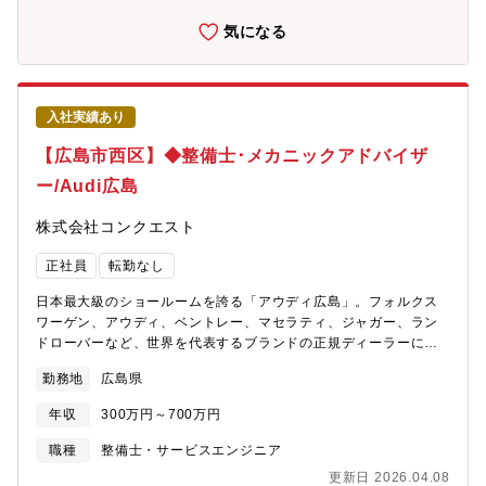
整備はパーツ交換が中心ですが、輸入車は修理/いじる/という整備
ができる点も魅力です。これまでの知識・技術を生かし、幅広
気になる
く、深いスキルを身に付け、成長できる環境です。【配属先情
報】Audi広島インター
入社実績あり
【広島市西区】◆整備士･メカニックアドバイザ
ー/Audi広島
株式会社コンクエスト
正社員
転勤なし
日本最大級のショールームを誇る「アウディ広島」。フォルクス
ワーゲン、アウディ、ベントレー、マセラティ、ジャガー、ラン
ドローバーなど、世界を代表するブランドの正規ディーラーにて
【整備士】をお任せします。【仕事内容】アウディの整備をお任
勤務地
広島県
せ致します。基本的に整備だけのため、顧客との接客などは発生
致しません。整備に対して集中できる環境です。【具体的には】■
年収
300万円～700万円
点検業務：ハンドル操作やブレーキの利き、ベルトやオイルの劣
化などをチェックし、問題がある箇所の修理、部品交換を行いま
職種
整備士・サービスエンジニア
す。■分解整備：損傷があった車両や車検などの為、問題がある箇
更新日 2026.04.08