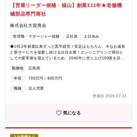
【営業リーダー候補・福山】創業111年★老舗機
械部品専門商社
株式会社大賀商会
管理職・マネージャー経験
正社員
土日休み
◆1913年創業以来ずっと黒字経営！安定はもちろん、今なお成長
と新サービスを提案し続ける注目企業！エンジニアリング商社と
しての変革期を迎えているため、2040年に売り上げ100億を目指
しての管理部門強化です！◆【募集背景】創業111年を経て、エン
勤務地
広島県
ジニアリング商社としての変革期を迎えています。2040年の年商
100億円達成という高い目標を掲げる中、営業部門の組織力強化が
年収
700万円～800万円
急務となっています。 今回の募集では、現場の指揮を執るだけで
なく、次世代の営業戦略を構築し、チームを牽引いただけるマネ
職種
法人営業
ジメント人材を求めています。【職務概要】産業機械メーカー等
更新日 2026.07.31
の顧客に対し、機械部品や産業設備のコンサルティング営業を推
進する営業部門（またはチーム）のマネジメント業務をお任せい
たします。自らも重要案件を担当しつつ、メンバーの育成や営業
気になる
戦略の実行管理を担っていただきます。【職務詳細】■営業戦略の
立案・実行管理：中長期目標達成に向けたエリア・ターゲット別
の営業戦略の策定■組織マネジメント：メンバー（数名～）の目標
管理、同行支援、教育、モチベーション管理■キーアカウント（重