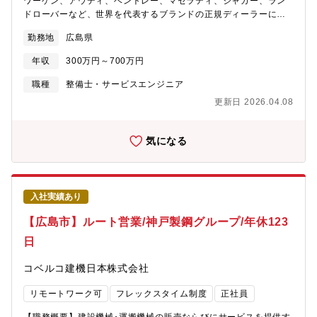
ワーゲン、アウディ、ベントレー、マセラティ、ジャガー、ラン
ドローバーなど、世界を代表するブランドの正規ディーラーにて
【メカニックアドバイザー】をお任せします。【仕事内容】■アウ
勤務地
広島県
ディの整備をお任せ致します。基本的に整備だけのため、顧客と
の接客などは発生致しません。整備に対して集中できる環境で
年収
300万円～700万円
す。【具体的には】■点検業務：ハンドル操作やブレーキの利き、
ベルトやオイルの劣化などをチェックし、問題がある箇所の修
職種
整備士・サービスエンジニア
理、部品交換を行います。■分解整備：損傷があった車両や車検な
更新日 2026.04.08
どの為、問題がある箇所の修理、部品交換を行います。■国産車の
整備はパーツ交換が中心ですが、輸入車は修理/いじる/という整備
ができる点も魅力です。これまでの知識・技術を生かし、幅広
気になる
く、深いスキルを身に付け、成長できる環境です。【配属先情
報】フォルクスワーゲン広島
入社実績あり
【広島市】ルート営業/神戸製鋼グループ/年休123
日
コベルコ建機日本株式会社
リモートワーク可
フレックスタイム制度
正社員