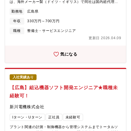
は、海外メーカー製（ドイツ・イギリス）で同社は国内総代理店
です。全国のお客様に対して、購入して頂いた商品の納入説明
勤務地
広島県
や、定期点検をしながら商品にトラブルが発生しないよう、修理
提案する仕事です。機械にトラブルが生じた際には、出張し復旧
年収
330万円～700万円
修理を担当します。【残業時間について】全社平均25時間程度／
月（時期により変動があります。)【転勤について】転居を伴う転
職種
整備士・サービスエンジニア
勤は想定しておりません。
更新日 2026.04.09
気になる
入社実績あり
【広島】組込機器ソフト開発エンジニア★職種未
経験可！
新川電機株式会社
Iターン・Uターン
正社員
未経験可
プラント関連の計測・制御機器から管理システムまでトータルソ