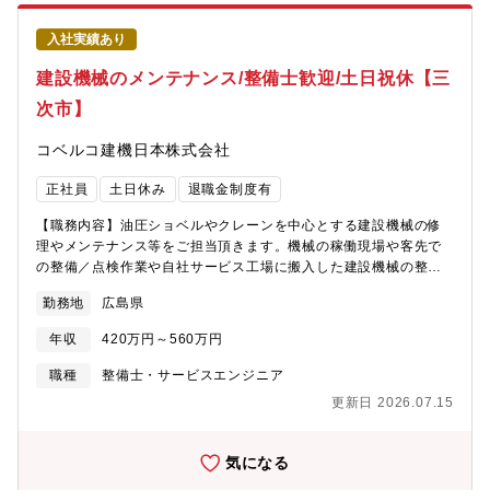
なく、土日休みが基本でワークライフバランスを保ちながら就業
いただけます。
入社実績あり
建設機械のメンテナンス/整備士歓迎/土日祝休【三
次市】
コベルコ建機日本株式会社
正社員
土日休み
退職金制度有
【職務内容】油圧ショベルやクレーンを中心とする建設機械の修
理やメンテナンス等をご担当頂きます。機械の稼働現場や客先で
の整備／点検作業や自社サービス工場に搬入した建設機械の整備
／点検作業、定期メンテナンス業務などをご担当いただきます。
勤務地
広島県
機械の種類やメンテナンスの状況により、1名から複数名で作業を
ご担当いただきます。◎商品例：油圧ショベル、ビル解体機など
年収
420万円～560万円
の用途別専用機（建設リサイクル用、金属リサイクル用、資源リ
サイクル用、林業用など）、道路機械（大・中・小型転圧機）、
職種
整備士・サービスエンジニア
クローラクレーン など※夜間呼び出しは基本ありません【職務
更新日 2026.07.15
の特徴・魅力】◇重機のIoT化が進んでおり、衝突軽減システムや
掘削をアシストする技術、稼働機の管理システム等を導入してい
ます。このような新たな技術の利用・修理に関するスキルを身に
気になる
付けていただけます。◇担当エリア内での修理対応がメインなの