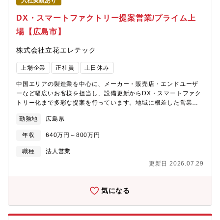
入社実績あり
DX・スマートファクトリー提案営業/プライム上
場【広島市】
株式会社立花エレテック
上場企業
正社員
土日休み
中国エリアの製造業を中心に、メーカー・販売店・エンドユーザ
ーなど幅広いお客様を担当し、設備更新からDX・スマートファク
トリー化まで多彩な提案を行っています。地域に根差した営業活
動を大切にしており、お客様との距離が近く、経営課題や現場の
勤務地
広島県
課題に深く入り込んだ提案ができることも特徴です。お客様先へ
訪問し、生産現場の課題やニーズをヒアリング。社内エンジニア
年収
640万円～800万円
やメーカー担当者と打ち合わせを重ねながら、FA機器やロボッ
ト、IoTシステム、空調・照明設備などを組み合わせた最適な提案
職種
法人営業
を行います。導入時には現場への立会いや施工会社との調整も担
更新日 2026.07.29
当し、導入後のフォローまで一貫して携わります。【職務詳細】■
既存顧客への定期訪問■課題・ニーズのヒアリング■FA機器・ロボ
ット・DXシステムの提案■社内技術部門・メーカーとの仕様打ち
気になる
合わせ■協力会社との工事調整■設備導入時の立会い■導入後のアフ
ターフォロー