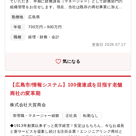
ていただき、早期に財務課長（マネージャー）として財務部門の
ア拡大をするべく、現在の関係をより強固に、またダイナミック
組織管理をお任せします。現在、当社は既存の商社事業に加え、
な提案をお願いしたいと考えています。【配属部門】電装システ
設備工事案件が急拡大しており、年間売上100億円の達成が射程圏
ム営業部：営業10名、営業事務15名、20代～50代の社員が在籍
勤務地
広島県
内に入っています。管理部長（直属の上司）を支え、財務の側面
営業の過去の採用例として、同業界はもちろんですが、異業種か
から会社の成長を加速させるコアメンバーを募集します。財務・
らも積極的に採用しています。例：金融、旅行、家電メーカー、
年収
700万円～900万円
会計実務とキャッシュフロー管理（入社直後～）機械系専門商社
広告会社等【採用背景】業績好調による増員【転勤・異動につい
としての商流に加え、拡大する設備工事案件の複雑な資金サイク
職種
経理・財務・会計
て】原則、ありません。本人から希望がある場合は相談可能で
ルを正確に把握・管理します。月次・年次決算業務の遂行と早期
す。
更新日 2026.07.17
化大型案件に伴う資金繰り管理（前受金・支払コントロール）金
融機関との折衝、資金調達実務のサポート原価管理・管理会計の
運用と改善（3か月～半年）「売上100億円」を達成するための経
気になる
営判断材料となる、精緻な数値管理を担います。工事案件ごとの
原価管理フローの運用プロジェクト単位の収益見える化（営業部
門との連携）予算実績管理および差異分析、経営陣へのレポート
作成財務部門のマネジメントと仕組み化（半年～1年）実務での信
【広島市/情報システム】100億達成を目指す老舗
頼構築後、財務課長としてメンバーの育成や業務プロセスの最適
商社の変革期
化を主導していただきます。財務・経理チームのマネジメント
（進捗管理、メンバー指導）業務フローのDX推進、効率化の提
株式会社大賀商会
案・実行管理部長と連携した、財務戦略の実行支援★最終的に期
待する役割盤石な財務体制の構築による経営基盤の強化100億円企
管理職・マネージャー経験
正社員
転勤なし
業にふさわしい内部統制の強化や、より高度な管理会計体制の完
成を目指していただきます。管理部長の右腕として、財務の視点
◆1913年創業以来ずっと黒字経営！安定はもちろん、今なお成長
から「会社のあるべき姿」を共に描き、実現していくプロフェッ
と新サービスを提案し続ける注目企業！エンジニアリング商社と
ショナルとしての活躍を期待しています。