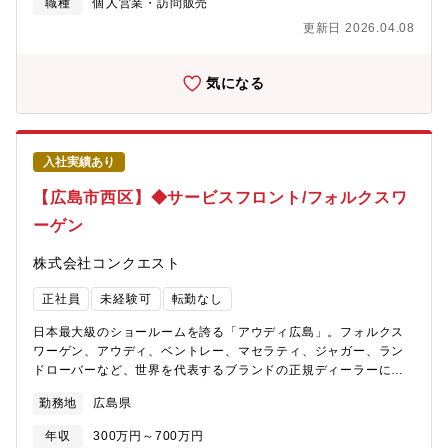
職種
個人営業・訪問販売
の問い合わせ対応
更新日 2026.04.08
気になる
入社実績あり
【広島市西区】◆サービスフロント/フォルクスワ
ーゲン
株式会社コンクエスト
正社員
未経験可
転勤なし
日本最大級のショールームを誇る「アウディ広島」。フォルクス
ワーゲン、アウディ、ベントレー、マセラティ、ジャガー、ラン
ドローバーなど、世界を代表するブランドの正規ディーラーにて
【サービスフロント】をお任せします。【仕事内容】既に車を所
勤務地
広島県
有されているお客様が入庫された際、車点検や修理のご案内をし
ていただきます。【具体的には】・ご来店いただいたお客様への
年収
300万円～700万円
対応（要望ヒアリング）・整備士への指示・整備スケジュールの