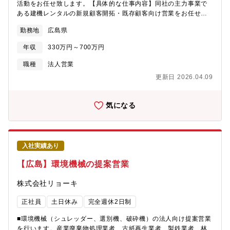
活動をお任せ致します。【具体的な仕事内容】同社の主力事業で
ある建機レンタルの新規顧客開拓・既存顧客向け営業をお任せし
ます。会社や工事現場に直接訪問し、お客様との関係構築、案件
勤務地
広島県
受注から請求業務まで一貫して行います。※ドライバー、メンテ
ナンスは他部署で担当します。【顧客】ゼネコンや地場大手建設
年収
330万円～700万円
会社、建設業者等【開拓方法】飛び込み・テレアポ 【商材数・
商材金額】5,000～6,000種類・数千円～数千万円【扱う商材例】
職種
法人営業
建設産業機械（高所作業車、クレーン、車輌、整地・運搬機械、
更新日 2026.04.09
発電機、コンクリート用機械、精密機械･･･等）【新規、既存の割
合】4:6【こんなところにも使われています】学園祭や野外フェス
で使う発電機や高所撮影車両にも同社から提供された商品が使用
気になる
されています。ご自身が携わった商品が、時に身近な所でも活躍
していることが実感できます。【残業時間について】全社平均25
時間程度／月（時期により変動があります。)【転勤について】転
居を伴う転勤は想定しておりません。【入社後について】入社後
入社実績あり
は広島本社にて2～3か月の研修を予定。座学のみならず工場にて
製品知識も身に着けていきます。配属後はOJTで育成。業界・商
【広島】環境機械の提案営業
材未経験の方でもチャレンジできる環境です。
株式会社リョーキ
正社員
土日休み
完全週休2日制
■環境機械（シュレッダー、選別機、破砕機）の法人向け提案営業
を行います。産業廃棄物処理業者、古紙再生業者、製鉄業者、林