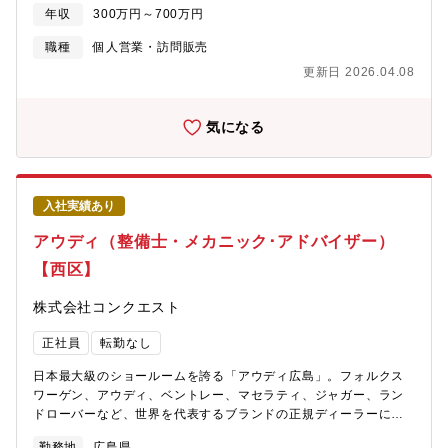
ていただきます。【具体的には】・ご来店いただいたお客様への
年収
300万円～700万円
対応（要望ヒアリング）・整備士への指示・整備スケジュールの
調整・部品の発注や手配・代車の手配・その他事務処理やお客様
職種
個人営業・訪問販売
の問い合わせ対応
更新日 2026.04.08
気になる
入社実績あり
アウディ（整備士・メカニック･アドバイザー）
【西区】
株式会社コンクエスト
正社員
転勤なし
日本最大級のショールームを誇る「アウディ広島」。フォルクス
ワーゲン、アウディ、ベントレー、マセラティ、ジャガー、ラン
ドローバーなど、世界を代表するブランドの正規ディーラーにて
【メカニックアドバイザー】をお任せします。【仕事内容】■アウ
勤務地
広島県