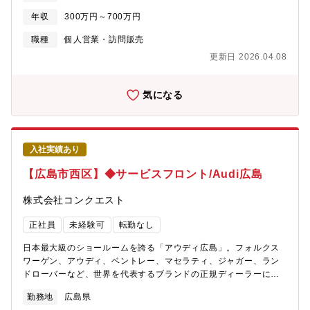
ていただきます。【具体的には】・ご来店いただいたお客様への
年収
300万円～700万円
対応（要望ヒアリング）・整備士への指示・整備スケジュールの
調整・部品の発注や手配・代車の手配・その他事務処理やお客様
職種
個人営業・訪問販売
の問い合わせ対応
更新日 2026.04.08
気になる
入社実績あり
【広島市西区】◆サービスフロント/Audi広島
株式会社コンクエスト
正社員
未経験可
転勤なし
日本最大級のショールームを誇る「アウディ広島」。フォルクス
ワーゲン、アウディ、ベントレー、マセラティ、ジャガー、ラン
ドローバーなど、世界を代表するブランドの正規ディーラーにて
【サービスフロント】をお任せします。【仕事内容】既に車を所
勤務地
広島県
有されているお客様が入庫された際、車点検や修理のご案内をし