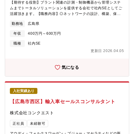
【期待する役割】プラント関連の計測・制御機器から管理システ
を探していた」とお客様から喜びの声をいただくこともやりがい
ムまでトータルソリューションを提供する会社で社内SEとしてご
につながります。■自社製品としても遠隔・無人で振動を感知する
活躍頂きます。【職務内容】◎ネットワークの設計、構築、保守
振動検査装置を展開しており、国内海外ともに非常にニーズが増
◎サーバーの運用、管理◎社内で用いる様々な業務系アプリケー
えている状況です。
勤務地
広島県
ションのシステムエンジニアとして開発業務、改善業務◎社内ヘ
ルプデスク◎社内システムの運用・保守 等※ご経験やスキルに
年収
400万円～600万円
応じて業務をお任せ致します。～具体的には・・・～■東芝社や
NEC社などが販売しているパッケージシステムを社内に導入し、
職種
社内SE
自社用にカスタマイズするための開発、改善業務になります。数
更新日 2026.04.05
名の所属組織のメンバーと協力して頂き、できる範囲から業務に
取り組んで頂きます。■主な業務システムとしては、勤怠管理シス
テム、経費精算システム、電子決済、電子承認システムなど多岐
気になる
に渡ることが予測されます。多くの業務系アプリケーションの開
発に関わり、スキルアップが可能です。■C言語、Javaなどの言語
使用を予定しておりますが、必要に応じて新たな開発言語の習得
などにも前向きに取り組んで頂ける方を募集しています。【魅
入社実績あり
力】◎平均残業月15時間以下、新卒では3年以内の定着率93％と
働きやすい環境があります。社風はアットホームで社員同士の距
【広島市西区】輸入車セールスコンサルタント
離が近いことが特徴です。中途社員も多く様々なバックグラウン
ドへの理解があります。◎また水曜日のノー残業デーや、希望部
株式会社コンクエスト
署申請制度、くるみんマーク取得(厚労省認定の子育てサポート企
業)、育児中の時短勤務(小学三年まで)、介護休業(365日分)等、働
正社員
未経験可
きやすい環境が整備されている会社です。
アウディ・フォルクスワーゲン・プジョー・マセラティなどの新