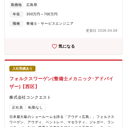
【メカニックアドバイザー】をお任せします。【仕事内容】■ジャ
勤務地
広島県
ガー・ランドローバー広島の整備をお任せ致します。基本的に整
備だけのため、顧客との接客などは発生致しません。整備に対し
年収
300万円～700万円
て集中できる環境です。【具体的には】■点検業務：ハンドル操作
やブレーキの利き、ベルトやオイルの劣化などをチェックし、問
職種
整備士・サービスエンジニア
題がある箇所の修理、部品交換を行います。■分解整備：損傷があ
更新日 2026.04.08
った車両や車検などの為、問題がある箇所の修理、部品交換を行
います。■国産車の整備はパーツ交換が中心ですが、輸入車は修
理/いじる/という整備ができる点も魅力です。これまでの知識・技
気になる
術を生かし、幅広く、深いスキルを身に付け、成長できる環境で
す。【配属先情報】ジャガー・ランドローバー広島
入社実績あり
フォルクスワーゲン(整備士メカニック･アドバイ
ザー)【西区】
株式会社コンクエスト
正社員
転勤なし
日本最大級のショールームを誇る「アウディ広島」。フォルクス
ワーゲン、アウディ、ベントレー、マセラティ、ジャガー、ラン