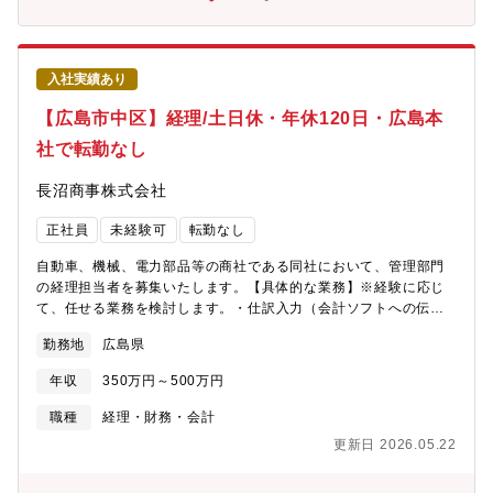
入社実績あり
【広島市中区】経理/土日休・年休120日・広島本
社で転勤なし
長沼商事株式会社
正社員
未経験可
転勤なし
自動車、機械、電力部品等の商社である同社において、管理部門
の経理担当者を募集いたします。【具体的な業務】※経験に応じ
て、任せる業務を検討します。・仕訳入力（会計ソフトへの伝票
入力）・売上・入金管理（請求書発行、入金消込、売掛金管
勤務地
広島県
理）・仕入・支払管理（仕入データ管理、支払予定表作成、買掛
金管理）・経費精算処理（従業員立替経費のチェック・支払
年収
350万円～500万円
い）・現金・預金管理（小口現金管理、銀行残高の確認・照
合）・預金出納業務（振込手続き、口座振替処理）・領収書・請
職種
経理・財務・会計
求書など証憑書類の整理・保管・月次決算補助（残高確認、経費
更新日 2026.05.22
計上、試算表作成補助）・年次決算補助（決算整理仕訳の補助、
決算書作成サポート）・税務関連の補助（源泉所得税、消費税等