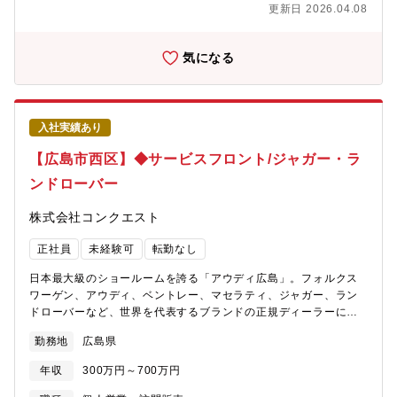
の問い合わせ対応
更新日 2026.04.08
気になる
入社実績あり
【広島市西区】◆サービスフロント/ジャガー・ラ
ンドローバー
株式会社コンクエスト
正社員
未経験可
転勤なし
日本最大級のショールームを誇る「アウディ広島」。フォルクス
ワーゲン、アウディ、ベントレー、マセラティ、ジャガー、ラン
ドローバーなど、世界を代表するブランドの正規ディーラーにて
【サービスフロント】をお任せします。【仕事内容】既に車を所
勤務地
広島県
有されているお客様が入庫された際、車点検や修理のご案内をし
ていただきます。【具体的には】・ご来店いただいたお客様への
年収
300万円～700万円
対応（要望ヒアリング）・整備士への指示・整備スケジュールの
調整・部品の発注や手配・代車の手配・その他事務処理やお客様