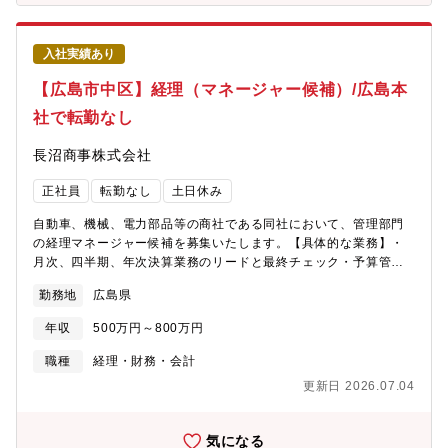
で、宿泊を伴う出張はほとんどありません。夜中の呼び出し等も
なく、土日休みが基本でワークライフバランスを保ちながら就業
いただけます。
入社実績あり
【広島市中区】経理（マネージャー候補）/広島本
社で転勤なし
長沼商事株式会社
正社員
転勤なし
土日休み
自動車、機械、電力部品等の商社である同社において、管理部門
の経理マネージャー候補を募集いたします。【具体的な業務】・
月次、四半期、年次決算業務のリードと最終チェック・予算管理
や分析・資金繰り計画の策定、銀行折衝など資金調達に関する業
勤務地
広島県
務等その他、管理業務もお任せいたします。経営を支える重要な
役割を担い幅広い分野の知識が身につきます。【採用背景】後進
年収
500万円～800万円
育成、将来の管理職候補として【転勤・異動について】原則、あ
りません。本人から希望がある場合は相談可能です。◎チームワ
職種
経理・財務・会計
ーク重視、5～10年スパンでじっくり社員を育てる環境なので非常
更新日 2026.07.04
に高い定着率！◎通勤アクセスや周辺環境も含め非常に便利な市
街地エリア！
気になる