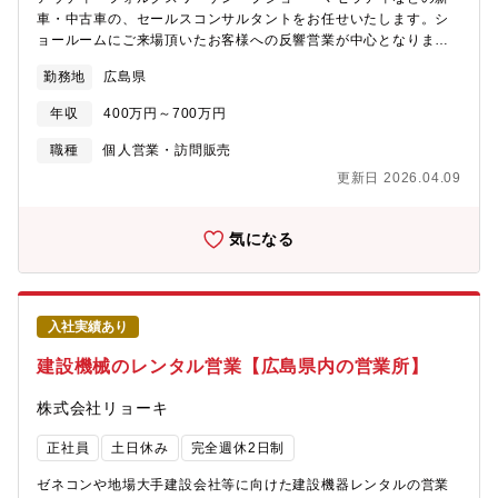
車・中古車の、セールスコンサルタントをお任せいたします。シ
ョールームにご来場頂いたお客様への反響営業が中心となりま
す。新規開拓等の訪問営業はありません。担当エリアは広島市内
勤務地
広島県
が中心ですが、山口や岡山なども担当エリアの一部となります。
顧客層は会社経営者や医師等、ハイクラスの方々がメインとなり
年収
400万円～700万円
ますが、一流のマナーや提案力・話題の引き出し方などは、入社
後にOJTを中心として、しっかり学んで頂ける環境が整っていま
職種
個人営業・訪問販売
す。★試用期間終了後は社有車（営業車）を完全貸与します。車
更新日 2026.04.09
種は各ブランドの試乗車で、通勤にも利用可能です。休日の日常
的な使用も可能です。ガソリン代はすべて会社負担です。不定期
ですが各ブランドが実施する海外研修参加もあります。★人物重
気になる
視の選考を行いますので、業界未経験の方や営業未経験の方でも
大丈夫です。
入社実績あり
建設機械のレンタル営業【広島県内の営業所】
株式会社リョーキ
正社員
土日休み
完全週休2日制
ゼネコンや地場大手建設会社等に向けた建設機器レンタルの営業