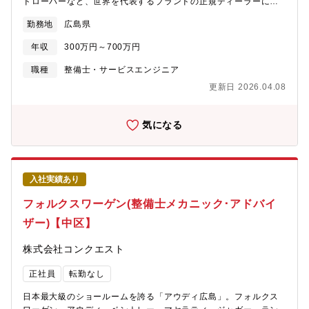
ドローバーなど、世界を代表するブランドの正規ディーラーにて
【メカニックアドバイザー】をお任せします。【仕事内容】■アウ
勤務地
広島県
ディの整備をお任せ致します。基本的に整備だけのため、顧客と
の接客などは発生致しません。整備に対して集中できる環境で
年収
300万円～700万円
す。【具体的には】■点検業務：ハンドル操作やブレーキの利き、
ベルトやオイルの劣化などをチェックし、問題がある箇所の修
職種
整備士・サービスエンジニア
理、部品交換を行います。■分解整備：損傷があった車両や車検な
更新日 2026.04.08
どの為、問題がある箇所の修理、部品交換を行います。■国産車の
整備はパーツ交換が中心ですが、輸入車は修理/いじる/という整備
ができる点も魅力です。これまでの知識・技術を生かし、幅広
気になる
く、深いスキルを身に付け、成長できる環境です。【配属先情
報】フォルクスワーゲン広島平和大通り
入社実績あり
フォルクスワーゲン(整備士メカニック･アドバイ
ザー)【中区】
株式会社コンクエスト
正社員
転勤なし
日本最大級のショールームを誇る「アウディ広島」。フォルクス