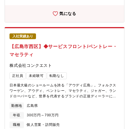
所の修理、部品交換を行います。■国産車の整備はパーツ交換が中
心ですが、輸入車は修理/いじる/という整備ができる点も魅力で
す。これまでの知識・技術を生かし、幅広く、深いスキルを身に
気になる
付け、成長できる環境です。【配属先情報】Audi広島
入社実績あり
【広島市西区】◆サービスフロント/ベントレー・
マセラティ
株式会社コンクエスト
正社員
未経験可
転勤なし
日本最大級のショールームを誇る「アウディ広島」。フォルクス
ワーゲン、アウディ、ベントレー、マセラティ、ジャガー、ラン
ドローバーなど、世界を代表するブランドの正規ディーラーにて
【サービスフロント】をお任せします。【仕事内容】既に車を所
勤務地
広島県
有されているお客様が入庫された際、車点検や修理のご案内をし
ていただきます。【具体的には】・ご来店いただいたお客様への
年収
300万円～700万円
対応（要望ヒアリング）・整備士への指示・整備スケジュールの
調整・部品の発注や手配・代車の手配・その他事務処理やお客様
職種
個人営業・訪問販売