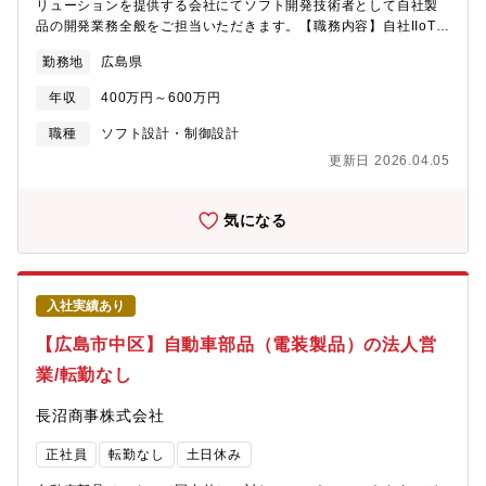
リューションを提供する会社にてソフト開発技術者として自社製
品の開発業務全般をご担当いただきます。【職務内容】自社IIoT製
品各種の製品企画・プロジェクト管理・ソフトウェア設計・開
勤務地
広島県
発・検査・保守まで幅広く業務をお任せいたします。《具体例》■
遠隔監視エッジコンピュータに搭載する各種ソフトウェアの設計
年収
400万円～600万円
開発■クラウドサービスのソフトウェア設計開発および運用保守ま
た、将来的には海外プロジェクト等大型案件に携わることも可能
職種
ソフト設計・制御設計
です。プロジェクトによっては複数名で担当いただくこともあ
更新日 2026.04.05
り、幅広く経験を積むことが可能です。【就業環境の魅力】・新
卒では3年以内の定着率93％と働きやすい環境があります。社風は
アットホームで社員同士の距離が近いことが特徴です。中途社員
気になる
も多く様々なバックグラウンドへの理解があります。・水曜日の
ノー残業デーや、希望部署申請制度、くるみんマーク取得（厚労
省認定の子育てサポート企業）、育児中の時短勤務（小学校三年
生まで）、介護休業（365日分）等、働きやすい環境が整備されて
入社実績あり
いる子会社です。【魅力】「メーカーかつ商社」ならではの幅広
い提案が可能です。国内メーカー製品、自社ブランド製品、海外
【広島市中区】自動車部品（電装製品）の法人営
の最先端技術・情報等、様々な商材があるので、顧客のニーズに
業/転勤なし
沿った、自分ならではの介在価値を実感しやすいのが特徴です。
また同社の製品は、お客様の設備の効率的稼動を実現します。自
長沼商事株式会社
身の提案が顧客の産業発展に繋がっていく仕事であることから、
顧客への貢献度を実感しやすいことが特徴です。
正社員
転勤なし
土日休み