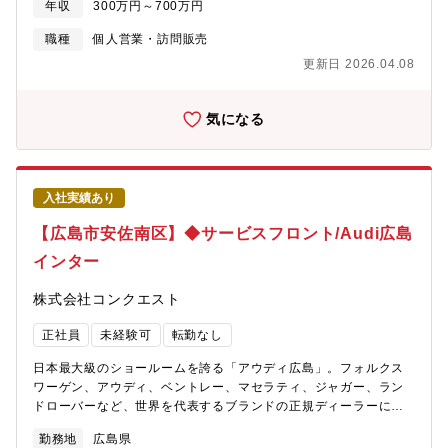
年収
300万円～700万円
対応（要望ヒアリング）・整備士への指示・整備スケジュールの
調整・部品の発注や手配・代車の手配・その他事務処理やお客様
職種
個人営業・訪問販売
の問い合わせ対応
更新日 2026.04.08
気になる
入社実績あり
【広島市安佐南区】◆サービスフロント/Audi広島
インター
株式会社コンクエスト
正社員
未経験可
転勤なし
日本最大級のショールームを誇る「アウディ広島」。フォルクス
ワーゲン、アウディ、ベントレー、マセラティ、ジャガー、ラン
ドローバーなど、世界を代表するブランドの正規ディーラーにて
【サービスフロント】をお任せします。【仕事内容】既に車を所
勤務地
広島県
有されているお客様が入庫された際、車点検や修理のご案内をし