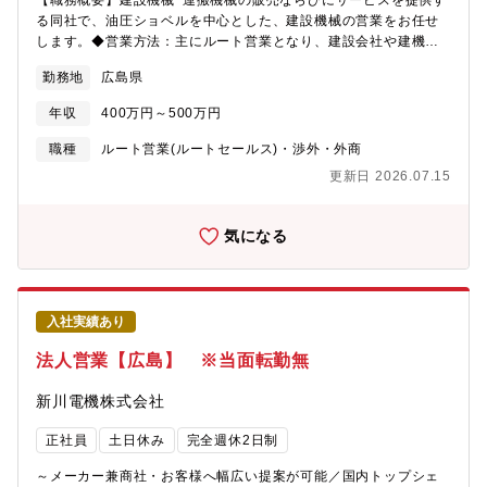
【職務概要】建設機械･運搬機械の販売ならびにサービスを提供す
る同社で、油圧ショベルを中心とした、建設機械の営業をお任せ
します。◆営業方法：主にルート営業となり、建設会社や建機の
レンタル会社等を対象にコベルコ建機製の建設機械を販売しま
勤務地
広島県
す。◆顧客属性：既存のお客様が中心になる為、買い替えの提案
がメインとなります。他にも、新規のお客様への開拓営業や、販
年収
400万円～500万円
売代理店のフォローを行います。◆予算：半期ごと予算が割り振
られます。個々人によって異なりますが概ね数十台を個人目標に
職種
ルート営業(ルートセールス)・渉外・外商
販売台数が割り振られます。◆商材：油圧ショベルをメインに、
更新日 2026.07.15
ホイールローダや用途別専用機（建物解体機、自動車解体機、資
源リサイクル用機械、林業用機械など）、道路機械などになりま
す。また、現在はICT建機も販売しており、作業効率化や安全性向
気になる
上を実現しております。◇詳細URL：https://www.kobelco-
kenki.co.jp/products/#model◇ICT建機：https://www.kobelco-
kenki.co.jp/pickup/horunavi/◆出張：主に営業所所在県内を担当
いただきます。そのため頻度は年に数回程度であり、展示会など
入社実績あり
のイベント時に出張となります。
法人営業【広島】 ※当面転勤無
新川電機株式会社
正社員
土日休み
完全週休2日制
～メーカー兼商社・お客様へ幅広い提案が可能／国内トップシェ