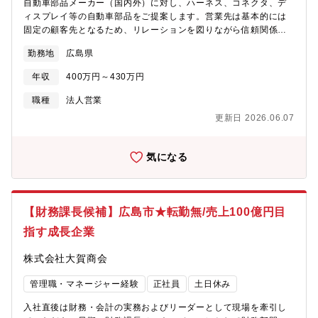
自動車部品メーカー（国内外）に対し、ハーネス、コネクタ、デ
ィスプレイ等の自動車部品をご提案します。営業先は基本的には
固定の顧客先となるため、リレーションを図りながら信頼関係を
築き、提案するスタイルとなります。【具体的には】■顧客ニーズ
勤務地
広島県
のヒアリング～提案まで（見積書の作成等）■顧客の生産管理部
門、購買担当者との納品、コスト等の各種調整業務■入社後すぐは
年収
400万円～430万円
納品管理業務等を中心に担当し業務を覚えます。商社営業とし
て、自動車部品メーカー向けに製品の提案を行っていただきます
職種
法人営業
が、車種ごとに採用される部品も異なるため、一つ一つカスタム
更新日 2026.06.07
し、顧客が求めるものを察知し付加価値をつけて提案することが
求められます。カタログ販売はほぼありません。顧客と協力して
仕様を考え製品に採用いただくスタイルです。その分、営業に与
気になる
えられる人・もの・カネのリソースは大きく、裁量権をもって取
り組める環境が整っています。将来的には部門を牽引するマネジ
メント領域に携わっていただくことにも期待しています。広島に
根付いて腰を据えて働きたいという方にぜひ応募して頂きたいと
【財務課長候補】広島市★転勤無/売上100億円目
考えています。【取扱い商材について】同社は古河電気工業社と
指す成長企業
いった大手メーカーの代理店としての機能を果たしており、マツ
ダ及びマツダの一次メーカーを中心に取引をしています。電装シ
株式会社大賀商会
ステム営業部では自動車に利用されるワイヤハーネス（自動車用
電線）がメイン商材となります。自動車において必要不可欠な部
管理職・マネージャー経験
正社員
土日休み
品のためニーズが非常に高い商材で、マツダ車にはほぼすべての
車種に、シート、ミラー、ディスプレイ等何かの部品で必ず採用
入社直後は財務・会計の実務およびリーダーとして現場を牽引し
されています。このような安定基盤の上で、今後更なる市場シェ