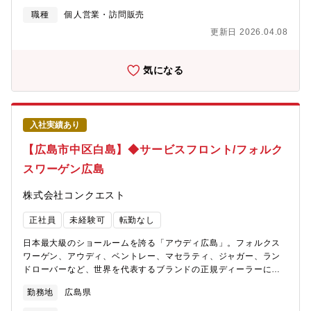
調整・部品の発注や手配・代車の手配・その他事務処理やお客様
職種
個人営業・訪問販売
の問い合わせ対応
更新日 2026.04.08
気になる
入社実績あり
【広島市中区白島】◆サービスフロント/フォルク
スワーゲン広島
株式会社コンクエスト
正社員
未経験可
転勤なし
日本最大級のショールームを誇る「アウディ広島」。フォルクス
ワーゲン、アウディ、ベントレー、マセラティ、ジャガー、ラン
ドローバーなど、世界を代表するブランドの正規ディーラーにて
【サービスフロント】をお任せします。【仕事内容】既に車を所
勤務地
広島県
有されているお客様が入庫された際、車点検や修理のご案内をし
ていただきます。【具体的には】・ご来店いただいたお客様への