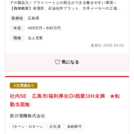
アの製品力／プライベートとの両立ができる働きやすい環境～
【職務概要】発電所、石油化学プラント、大手メーカーの工場が
主なお客様で、情報・制御・計測・各種センサーなどを販売から
勤務地
広島県
メンテナンスまで幅広くご提案します。■メインは大手の既存顧客
となっており、安定したお取引が長期に渡って続いているため、
年収
400万円～600万円
会社としての優位性が高く、営業もしやすい立ち位置になってお
ります。■顧客訪問／ニーズ獲得／フィールドテスト／見積／受
職種
法人営業
注・契約／納品まで一貫して対応が可能です。■システムの納品な
更新日 2026.04.05
どは自社で設計を行う場合もあり、社内の担当と協力して業務を
進めます。（エンジニア担当、ソフト設計担当）■平均担当社数：
1社～10社程度■受注単価／納品期間：【単品】数万～数百万／2
気になる
～3か月、【システム】1000万～億単位／1～2年＜商材例＞■各
種センサー（分析計・温度計・測量計・重量計等）／機器の制御
システム／計測システム※一部既存製品のメンテナンスの問い合
わせもありますが、ほとんどはメーカー問い合わせ窓口や、メン
入社実績あり
テナンス担当へ直接連絡が入ります。＜入社後の流れ＞まずは先
輩に同行し、お客様のニーズや製品知識をつけていただきます。
社内SE 広島市/福利厚生◎/残業10H未満 ★転
業界・製品知識を身に着けるには時間もかかりますが、その分顧
勤当面無
客の期待に応えられるようになる成長実感があります。＜やりが
い＞■ものを売る営業ではなく、顧客の課題解決に向き合っていく
新川電機株式会社
営業スタイルです。当社は技術力を主体とした商社兼メーカーで
すので、幅広い課題に対応することが可能です。■商社として
Iターン・Uターン
正社員
未経験可
2000社以上の取引先があり、顧客の要望に応じて営業が提案可能
な幅が広いことも特徴です。「こんなものがあったのか」「これ