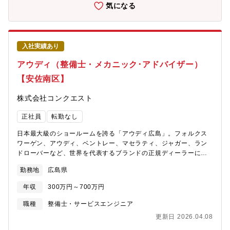
の資料作成補助）・給与計算との連携（給与データの仕訳、社会
気になる
保険料などの処理）・予算・実績管理の補助（実績データの取り
まとめ）・社内からの経理・支払に関する問い合わせ対応・監査
対応の補助（監査法人や税理士への資料提出・問い合わせ対応
【採用背景】後進育成のため【転勤・異動について】原則、あり
入社実績あり
ません。本人から希望がある場合は相談可能です。◎チームワー
ク重視、5～10年スパンでじっくり社員を育てる環境なので非常に
アウディ（整備士・メカニック･アドバイザー）
高い定着率！◎通勤アクセスや周辺環境も含め非常に便利な市街
【安佐南区】
地エリア！
株式会社コンクエスト
正社員
転勤なし
日本最大級のショールームを誇る「アウディ広島」。フォルクス
ワーゲン、アウディ、ベントレー、マセラティ、ジャガー、ラン
ドローバーなど、世界を代表するブランドの正規ディーラーにて
【メカニックアドバイザー】をお任せします。【仕事内容】■アウ
勤務地
広島県
ディの整備をお任せ致します。基本的に整備だけのため、顧客と
の接客などは発生致しません。整備に対して集中できる環境で
年収
300万円～700万円
す。【具体的には】■点検業務：ハンドル操作やブレーキの利き、
ベルトやオイルの劣化などをチェックし、問題がある箇所の修
職種
整備士・サービスエンジニア
理、部品交換を行います。■分解整備：損傷があった車両や車検な
更新日 2026.04.08
どの為、問題がある箇所の修理、部品交換を行います。■国産車の