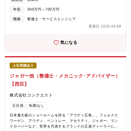
ディの整備をお任せ致します。基本的に整備だけのため、顧客と
の接客などは発生致しません。整備に対して集中できる環境で
年収
300万円～700万円
す。【具体的には】■点検業務：ハンドル操作やブレーキの利き、
ベルトやオイルの劣化などをチェックし、問題がある箇所の修
職種
整備士・サービスエンジニア
理、部品交換を行います。■分解整備：損傷があった車両や車検な
更新日 2026.04.08
どの為、問題がある箇所の修理、部品交換を行います。■国産車の
整備はパーツ交換が中心ですが、輸入車は修理/いじる/という整備
ができる点も魅力です。これまでの知識・技術を生かし、幅広
気になる
く、深いスキルを身に付け、成長できる環境です。【配属先情
報】Audi広島
入社実績あり
ジャガー他（整備士・メカニック･アドバイザー）
【西区】
株式会社コンクエスト
正社員
転勤なし
日本最大級のショールームを誇る「アウディ広島」。フォルクス
ワーゲン、アウディ、ベントレー、マセラティ、ジャガー、ラン
ドローバーなど、世界を代表するブランドの正規ディーラーにて