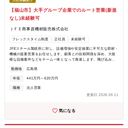
入社実績あり
要顧客）対応：大手優良顧客への深耕営業および難易度の高い商
談のクロージング■販売チャネルの最適化：新規販売パートナーの
【福山市】大手グループ企業でのルート営業(新規
開拓および既存パートナーとの戦略的提携■営業プロセスの改善：
なし)未経験可
ナレッジの共有や業務効率化による組織全体の営業力底上げ【ポ
ジションの魅力・やりがい】■変革の主導：111年の歴史を持つ老
ＪＦＥ商事資機材販売株式会社
舗企業の転換期において、経営層に近い視点で組織づくりに参画
できる■マネジメントスキル：地場大手企業との強固な信頼関係を
フレックスタイム制度
正社員
未経験可
ベースに、チームとしての成果を最大化させる手応え■キャリアパ
ス：将来的には営業部門全体を統括する部長職や、経営に直結す
JFEスチール製鉄所に対し、設備増強や安定操業に不可欠な部材・
るポジションへのステップアップも可能【取扱商品例】軸受（ベ
機械の提案営業をお任せします。顧客との信頼関係を深め、大規
アリング）/オイルレスベアリング/直動製品/Oリング/オイルシー
模な設備案件などをチーム一体となって推進します。飛び込みな
ル等/工作機械/生産ライン搬送機器/産業用ロボット/油空圧機器★
しの既存深耕型です。【魅力】 「JFE直系商社」の安定基盤と、
単なる「モノ売り」ではなく、顧客の生産課題を解決する「シス
勤務地
広島県
鉄鋼業を支える社会貢献性の高さが魅力です。既存顧客との信頼
テム提案」を組織として推進していきます。
構築に集中でき、充実した教育体制のもとで市場価値を高められ
年収
441万円～620万円
ます。日本の産業を支える大規模案件を任される達成感があり、
未経験からでも安心してスタートできます。【期待する役割】JFE
職種
法人営業
スチールの製鉄所で使用する資材・機材の販売および提案営業を
更新日 2026.06.11
担当していただきます。【職務内容】1,500社ほどある仕入れ先メ
ーカーの中から担当を持ち、顧客のニーズに合うものを選んで提
案します。価格交渉・納期調整・スペック確認・見積書作成・注
気になる
文書発行・検収・支払回収などを行います。【営業スタイル】新
規開拓営業はありません。コツコツと信頼関係を構築する営業ス
タイルです。営業先のJFEスチール製鉄所内は広く、社用車で巡回