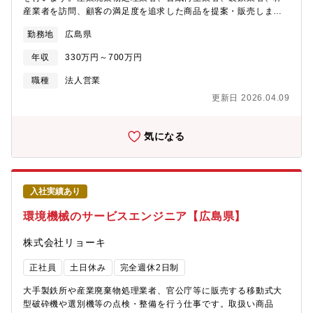
産業者を訪問、顧客の満足度を追求した商品を提案・販売しま
す。■北米、欧米メーカーの機器を販売しており、国内の納入実績
勤務地
広島県
ナンバー1の事業です。製品は、木材をチップ状に細かくし、瓦礫
を砂と石に選別するなど活躍する機械です。同事業には阪神大震
年収
330万円～700万円
災時より力をいれており、東日本大震災後はすぐに営業所を開設
し、現地にて同社の納入した機械が復興に向けて稼働しておりま
職種
法人営業
す。【残業時間について】全社平均25時間程度／月（時期により
更新日 2026.04.09
変動があります。)【転勤について】転居を伴う転勤は想定してお
りません。※出張ベースでエリアを担当します（宿泊の場合も
有）※エリア：西日本※商品知識習得のため、研修制度を設けて
気になる
おります。OJTにて営業同行もございます。
入社実績あり
環境機械のサービスエンジニア【広島県】
株式会社リョーキ
正社員
土日休み
完全週休2日制
大手製鉄所や産業廃棄物処理業者、官公庁等に販売する移動式大
型破砕機や選別機等の点検・整備を行う仕事です。取扱い商品