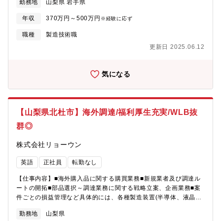
勤務地
山梨県 岩手県
ら装置を設置する海外工場へ、4～8名くらいのメンバーと一緒に
チームで向かいます。現地で行う業務も本社研修したことです
年収
370万円～500万円
※経験に応ず
し、ベテラン社員も同行しますので安心です。■渡航先は、イタリ
ア、イギリス、フランス、アメリカ、シンガポール、中国、韓
職種
製造技術職
国、台湾と様々な国を予定しています。※出張については、一ヵ
更新日 2025.06.12
国ごとで最長3ヶ月間を予定していますが、進捗状況によって変わ
ることがあります。
気になる
【山梨県北杜市】海外調達/福利厚生充実/WLB抜
群◎
株式会社リョーウン
英語
正社員
転勤なし
【仕事内容】■海外購入品に関する購買業務■新規業者及び調達ル
ートの開拓■部品選択～調達業務に関する戦略立案、企画業務■案
件ごとの損益管理など具体的には、各種製造装置(半導体、液晶、
医療関連、クリーンエネルギーなど)や真空コンポーネンツである
勤務地
山梨県
ベローズなどを製造する際に必要なねじや配管、ユニット部品な