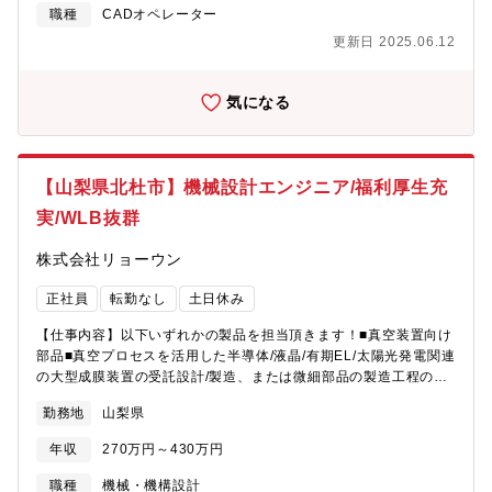
職種
CADオペレーター
更新日 2025.06.12
気になる
【山梨県北杜市】機械設計エンジニア/福利厚生充
実/WLB抜群
株式会社リョーウン
正社員
転勤なし
土日休み
【仕事内容】以下いずれかの製品を担当頂きます！■真空装置向け
部品■真空プロセスを活用した半導体/液晶/有期EL/太陽光発電関連
の大型成膜装置の受託設計/製造、または微細部品の製造工程の自
動化など■医療分野向け装置◎コンポーネンツである部品から
勤務地
山梨県
OEMでの装置や自社ブランドの装置、2008年からは医療機器に参
入するなど、部品や装置を問わず同社の幅広い製品の機械領域の
年収
270万円～430万円
設計に携わります。 ◎真空技術は多くの研究や産業に利用されて
いる重要な技術であり、真空環境の構築に関わる同社は国内外か
職種
機械・機構設計