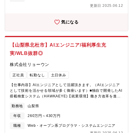
ら注目を集め、国家プロジェクトに関わることもあるため、とて
更新日 2025.06.12
もやりがいがあります！
気になる
【山梨県北杜市】AIエンジニア/福利厚生充
実/WLB抜群◎
株式会社リョーウン
正社員
転勤なし
土日休み
【仕事内容】AIエンジニアとして活躍頂きます。（AIエンジニア
として技術を活かせる領域が多く御座います）■独自で開発したAI
搭載検査システム（HAWKAEYE)【就業環境】働き方改革を進め
ており、年間休日も徐々に増え、仕事とプライベートの時間をし
勤務地
山梨県
っかりと分ける事が可能となります。株式会社ミラプログループ
として、本社近くの企業型保育施設、単身・世帯用の寮を利用可
年収
260万円～430万円
能な場合もありますので、お気軽にご相談ください 。
職種
Web・オープン系プログラマ・システムエンジニア