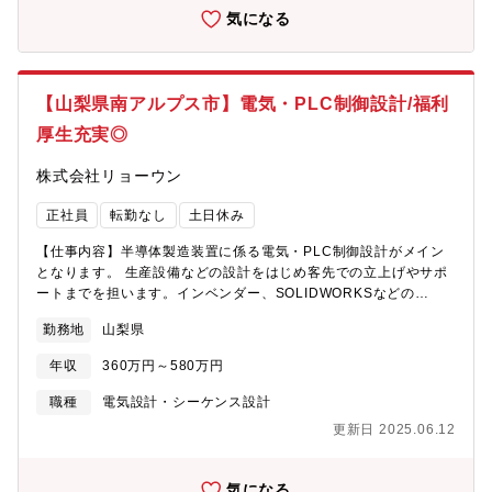
気になる
【山梨県南アルプス市】電気・PLC制御設計/福利
厚生充実◎
株式会社リョーウン
正社員
転勤なし
土日休み
【仕事内容】半導体製造装置に係る電気・PLC制御設計がメイン
となります。 生産設備などの設計をはじめ客先での立上げやサポ
ートまでを担います。インベンダー、SOLIDWORKSなどの
3DCAD,シーケンサー（PLC)をメインに使用します。 扱うのは、
勤務地
山梨県
OEMでの装置や自社ブランド装置、医療機器など、様々な装置に
関わることが出来ます。【就業環境】働き方改革を進めており、
年収
360万円～580万円
年間休日も徐々に増え、仕事とプライベートの時間をしっかりと
分ける事が可能となります。株式会社ミラプログループとして、
職種
電気設計・シーケンス設計
本社近くの企業型保育施設、単身・世帯用の寮を利用可能な場合
更新日 2025.06.12
もありますので、お気軽にご相談ください 。
気になる