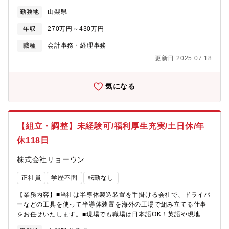
コンでのデータ入力や各種伝票などの作成と管理及び一般事務■製
勤務地
山梨県
造原価報告書、損益計算書、貸借対照表など会計処理に関する日
次、月次、年次処理全般をご担当頂きま■原価計算書、在庫管理、
年収
270万円～430万円
予算管理などにも携われます■ゆくゆくは、生産性向上のために必
要な工程、品質、安全、衛生管理などをお任せします。 【就業環
職種
会計事務・経理事務
境】働き方改革を進めており、年間休日も徐々に増え、仕事とプ
更新日 2025.07.18
ライベートの時間をしっかりと分ける事が可能となります。株式
会社ミラプログループとして、本社近くの企業型保育施設、単
身・世帯用の寮を利用可能な場合もありますので、お気軽にご相
気になる
談ください 。
【組立・調整】未経験可/福利厚生充実/土日休/年
休118日
株式会社リョーウン
正社員
学歴不問
転勤なし
【業務内容】■当社は半導体製造装置を手掛ける会社で、ドライバ
ーなどの工具を使って半導体装置を海外の工場で組み立てる仕事
をお任せいたします。■現場でも職場は日本語OK！英語や現地語
が出来なくても大丈夫です。【働き方】■しっかり研修を受けてか