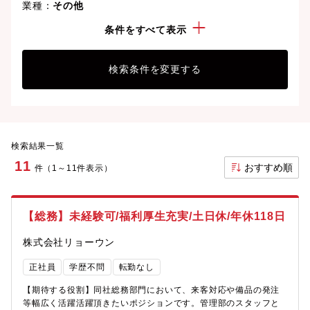
業種：
その他
勤務地：
山梨県
条件をすべて表示
検索条件を変更する
検索結果一覧
11
おすすめ順
件（1～11件表示）
【総務】未経験可/福利厚生充実/土日休/年休118日
株式会社リョーウン
正社員
学歴不問
転勤なし
【期待する役割】同社総務部門において、来客対応や備品の発注
等幅広く活躍活躍頂きたいポジションです。管理部のスタッフと