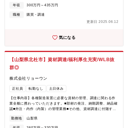
どの加工品やステンレスや特殊金属、チタンなどの部材を海外か
年収
300万円～435万円
ら調達します。 その他資材調達に付随する業務、外注内作業管理
業務もお任せします。【就業環境】働き方改革を進めており、年
職種
購買・調達
間休日も徐々に増え、仕事とプライベートの時間をしっかりと分
更新日 2025.06.12
ける事が可能となります。株式会社ミラプログループとして、本
社近くの企業型保育施設、単身・世帯用の寮を利用可能な場合も
ありますので、お気軽にご相談ください 。
気になる
【山梨県北杜市】資材調達/福利厚生充実/WLB抜
群◎
株式会社リョーウン
正社員
転勤なし
土日休み
【仕事内容】各種製造装置に必要な資材の管理、調達に関わる作
業全般に携わっていただきます。■部材の発注、納期調整、納品確
認■外注・内作（内製）の管理業務■その他、資材調達に付随する
業務 親切丁寧な指導体制が確立しておりますので、未経験者の方
勤務地
山梨県
も安心してご応募下さい。【就業環境】働き方改革を進めてお
り、年間休日も徐々に増え、仕事とプライベートの時間をしっか
年収
260万円～320万円