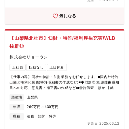
更新日 2025.06.12
気になる
【山梨県北杜市】知財・特許/福利厚生充実/WLB
抜群◎
株式会社リョーウン
正社員
転勤なし
土日休み
【仕事内容】同社の特許・知財業務をお任せします。■国内外特許
出願と権利化業務(特許明細書の作成など)■中間処理(拒絶理由通知
書への対応、意見書・補正書の作成など)■特許調査 ほか 【就業
環境】働き方改革を進めており、年間休日も徐々に増え、仕事と
勤務地
山梨県
プライベートの時間をしっかりと分ける事が可能となります。株
式会社ミラプログループとして、本社近くの企業型保育施設、単
年収
260万円～430万円
身・世帯用の寮を利用可能な場合もありますので、お気軽にご相
談ください 。
職種
法務・知財・特許
更新日 2025.06.12