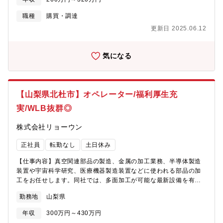
りと分ける事が可能となります。株式会社ミラプログループとし
て、本社近くの企業型保育施設、単身・世帯用の寮を利用可能な
職種
購買・調達
場合もありますので、お気軽にご相談ください 。
更新日 2025.06.12
気になる
【山梨県北杜市】オペレーター/福利厚生充
実/WLB抜群◎
株式会社リョーウン
正社員
転勤なし
土日休み
【仕事内容】真空関連部品の製造、金属の加工業務、半導体製造
装置や宇宙科学研究、医療機器製造装置などに使われる部品の加
工をお任せします。同社では、多面加工が可能な最新設備を有し
ています。 これまでマシニング経験（ジャンルを問いません）が
勤務地
山梨県
ある方は、ご活躍出来る事間違いなし！ プログラムセット、段取
り～河口までの工程全般をお任せします。
年収
300万円～430万円