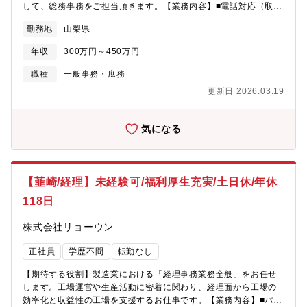
して、総務事務をご担当頂きます。【業務内容】■電話対応（取次
ぎメイン）■勤怠管理に関わる事務業務■備品の発注、管理■書類作
勤務地
山梨県
成、管理（基本的にはPC操作での事務処理となります） 【就業環
境】働き方改革を進めており、年間休日も徐々に増え、仕事とプ
年収
300万円～450万円
ライベートの時間をしっかりと分ける事が可能となります。株式
会社ミラプログループとして、本社近くの企業型保育施設、単
職種
一般事務・庶務
身・世帯用の寮を利用可能な場合もありますので、お気軽にご相
更新日 2026.03.19
談ください 。
気になる
【韮崎/経理】未経験可/福利厚生充実/土日休/年休
118日
株式会社リョーウン
正社員
学歴不問
転勤なし
【期待する役割】製造業における「経理事務業務全般」をお任せ
します。工場運営や生産活動に密着に関わり、経理面から工場の
効率化と収益性の工場を支援するお仕事です。【業務内容】■パソ