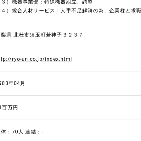
（３）機器事業部：特殊機器組立、調整
（４）総合人材サービス：人手不足解消の為、企業様と求
山梨県 北杜市須玉町若神子３２３７
ttp://ryo-un.co.jp/index.html
983年04月
41百万円
体：70人 連結：-