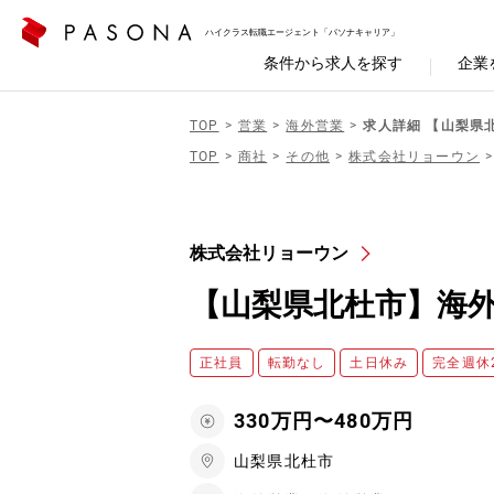
ハイクラス転職エージェント「パソナキャリア」
条件から求人を探す
企業
TOP
営業
海外営業
求人詳細 【山梨県
TOP
商社
その他
株式会社リョーウン
株式会社リョーウン
【山梨県北杜市】海外
正社員
転勤なし
土日休み
完全週休
330万円〜480万円
山梨県北杜市