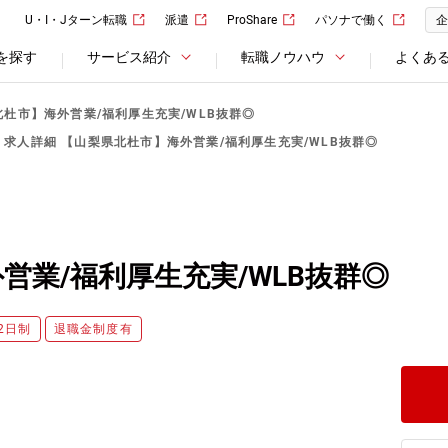
U・I・Jターン転職
派遣
ProShare
パソナで働く
企
を探す
サービス紹介
転職ノウハウ
よくあ
北杜市】海外営業/福利厚生充実/WLB抜群◎
求人詳細 【山梨県北杜市】海外営業/福利厚生充実/WLB抜群◎
営業/福利厚生充実/WLB抜群◎
2日制
退職金制度有