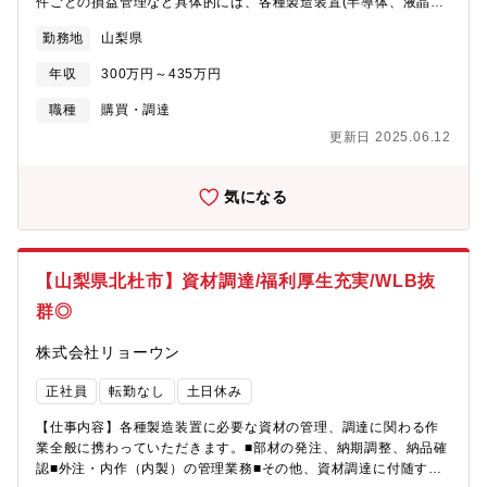
件ごとの損益管理など具体的には、各種製造装置(半導体、液晶、
医療関連、クリーンエネルギーなど)や真空コンポーネンツである
勤務地
山梨県
ベローズなどを製造する際に必要なねじや配管、ユニット部品な
どの加工品やステンレスや特殊金属、チタンなどの部材を海外か
年収
300万円～435万円
ら調達します。 その他資材調達に付随する業務、外注内作業管理
業務もお任せします。【就業環境】働き方改革を進めており、年
職種
購買・調達
間休日も徐々に増え、仕事とプライベートの時間をしっかりと分
更新日 2025.06.12
ける事が可能となります。株式会社ミラプログループとして、本
社近くの企業型保育施設、単身・世帯用の寮を利用可能な場合も
ありますので、お気軽にご相談ください 。
気になる
【山梨県北杜市】資材調達/福利厚生充実/WLB抜
群◎
株式会社リョーウン
正社員
転勤なし
土日休み
【仕事内容】各種製造装置に必要な資材の管理、調達に関わる作
業全般に携わっていただきます。■部材の発注、納期調整、納品確
認■外注・内作（内製）の管理業務■その他、資材調達に付随する