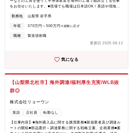
ーなどの工具を使って半導体装置を海外の工場で組み立てる仕事
をお任せいたします。■現場でも職場は日本語OK！英語や現地語
が出来なくても大丈夫です。【働き方】■しっかり研修を受けてか
勤務地
山梨県 岩手県
ら装置を設置する海外工場へ、4～8名くらいのメンバーと一緒に
チームで向かいます。現地で行う業務も本社研修したことです
年収
370万円～500万円
※経験に応ず
し、ベテラン社員も同行しますので安心です。■渡航先は、イタリ
ア、イギリス、フランス、アメリカ、シンガポール、中国、韓
職種
製造技術職
国、台湾と様々な国を予定しています。※出張については、一ヵ
更新日 2025.06.12
国ごとで最長3ヶ月間を予定していますが、進捗状況によって変わ
ることがあります。
気になる
【山梨県北杜市】海外調達/福利厚生充実/WLB抜
群◎
株式会社リョーウン
英語
正社員
転勤なし
【仕事内容】■海外購入品に関する購買業務■新規業者及び調達ル
ートの開拓■部品選択～調達業務に関する戦略立案、企画業務■案