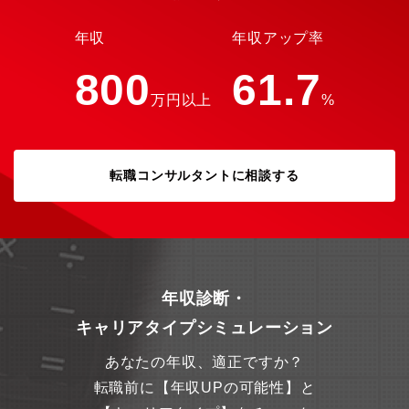
日本電技にしか出来ない仕事をお客様から評価いただき、高い利
益率を実現し、基本給の改定、賞与支給にて社員へ還元しており
年収
年収アップ率
ます。■売上・利益ともに拡大中！・昨対比：売上高/約42億円、
経常利益/30億円UP！
800
61.7
万円以上
%
転職コンサルタントに相談する
年収診断・
キャリアタイプシミュレーション
あなたの年収、適正ですか？
転職前に【年収UPの可能性】と