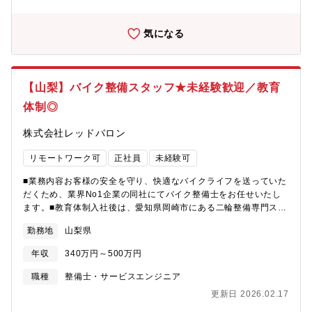
もありますので、お気軽にご相談ください 。
気になる
【山梨】バイク整備スタッフ★未経験歓迎／教育
体制◎
株式会社レッドバロン
リモートワーク可
正社員
未経験可
■業務内容お客様の安全を守り、快適なバイクライフを送っていた
だくため、業界No1企業の同社にてバイク整備士をお任せいたし
ます。■教育体制入社後は、愛知県岡崎市にある二輪整備専門スク
ールにて、技術習得状況に応じ、期間の変更はございますが、最
勤務地
山梨県
大90日間の研修を受けていただきます。合格基準が明確に定めら
れており、完全未経験のご入社者も第一線で活躍しているので、
年収
340万円～500万円
ご安心ください！※同社の保有する宿泊施設での実施となるた
め、引っ越し費用等も発生しません。なお、現場配属後も一人で
職種
整備士・サービスエンジニア
業務することはなく、中間検査・完成検査といった国家資格を保
更新日 2026.02.17
有する先輩社員が必ず確認する為、研修後もサポート体制は万全