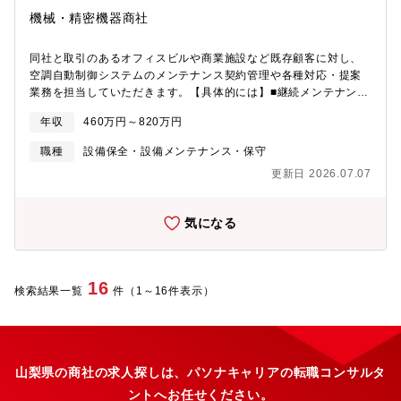
等（順不同）これらの取引先との関係を通じて、最先端の技術開
機械・精密機器商社
発や製品製造を支援しています。【今後の取り組み】2025年3月
期から始まる中期経営計画「INNOVATION 2030 Ver.2.0」におい
同社と取引のあるオフィスビルや商業施設など既存顧客に対し、
て、以下の目標を掲げています。■売上高：1,250億円/営業利益：
空調自動制御システムのメンテナンス契約管理や各種対応・提案
52億円/当期純利益：35億円事業活動を通じた企業価値の向上と社
業務を担当していただきます。【具体的には】■継続メンテナンス
会課題の解決に向けて、関連するテクノロジーの発展に貢献する
契約の管理■緊急対応（トラブル発生時の一次対応・手配など）■
ことを基本方針としています。■専門性の高い7つの事業領域への
年収
460万円～820万円
スポット工事の見積作成・提案・受注管理■一部メンテナンス業務
拡大「次世代自動車開発支援事業、受託試験事業、EMC事業、二
の実施■営業アシスタントによる見積作成など事務作業のサポート
次電池試験事業、NI販売促進事業、理化学・各種試験・検査機器
職種
設備保全・設備メンテナンス・保守
あり■担当企業数：数件～10数件程度（企業規模により変動）【計
事業、ソリューションエンジニアリング事業」の7つの専門性の高
更新日 2026.07.07
装とは】計装とは、ビルや工場の空調設備や生産ラインなどを、
い事業領域へ拡大していきます。■グローバル展開の強化海外ビジ
計測・監視・制御によって自動コントロールする技術です。省エ
ネスの売上高を2027年3月期までに350億円に拡大する目標を掲
ネ化が求められる現代において重要性が高まり、IoT・AIを活用し
げています。これらの取り組みにより、同社は計測技術を通じて
気になる
た最新の計測・監視システムへと進化し続けています。 【入社
社会に貢献し、持続可能な成長を目指しています。
後の流れ】基本的には、担当課長や営業担当者によるOJTを通じ
て教育を行っております。また、メーカーのeラーニング研修を受
講いただけるほか、推奨資格の取得や社外講習会への参加費用も
16
検索結果一覧
件（1～16件表示）
全額会社で負担しております。【会社として詳細】■会社概要・計
装エンジニアリングを専門とし、長年にわたり産業設備の自動制
御領域で技術と実績を積み重ねてきた企業です。自動制御機器大
手アズビルの最大特約店として豊富な経験とノウハウを有し、競
合他社にはない価値を提供しています。■高水準の給与体系・同社
山梨県の商社の求人探しは、パソナキャリアの転職コンサルタ
に入社される方の多くが他社よりも給与が高い点に魅力を感じて
ントへお任せください。
います！専門性の高い「計装」分野で、長年培ってきた技術力で