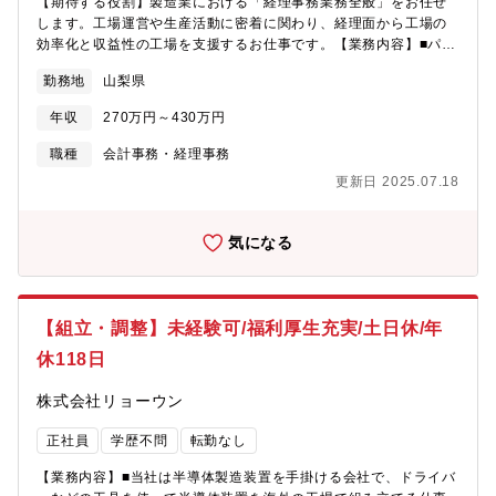
【期待する役割】製造業における「経理事務業務全般」をお任せ
します。工場運営や生産活動に密着に関わり、経理面から工場の
効率化と収益性の工場を支援するお仕事です。【業務内容】■パソ
コンでのデータ入力や各種伝票などの作成と管理及び一般事務■製
勤務地
山梨県
造原価報告書、損益計算書、貸借対照表など会計処理に関する日
次、月次、年次処理全般をご担当頂きま■原価計算書、在庫管理、
年収
270万円～430万円
予算管理などにも携われます■ゆくゆくは、生産性向上のために必
要な工程、品質、安全、衛生管理などをお任せします。 【就業環
職種
会計事務・経理事務
境】働き方改革を進めており、年間休日も徐々に増え、仕事とプ
更新日 2025.07.18
ライベートの時間をしっかりと分ける事が可能となります。株式
会社ミラプログループとして、本社近くの企業型保育施設、単
身・世帯用の寮を利用可能な場合もありますので、お気軽にご相
気になる
談ください 。
【組立・調整】未経験可/福利厚生充実/土日休/年
休118日
株式会社リョーウン
正社員
学歴不問
転勤なし
【業務内容】■当社は半導体製造装置を手掛ける会社で、ドライバ