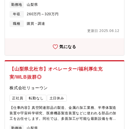
業務 親切丁寧な指導体制が確立しておりますので、未経験者の方
勤務地
山梨県
も安心してご応募下さい。【就業環境】働き方改革を進めてお
り、年間休日も徐々に増え、仕事とプライベートの時間をしっか
年収
260万円～320万円
りと分ける事が可能となります。株式会社ミラプログループとし
て、本社近くの企業型保育施設、単身・世帯用の寮を利用可能な
職種
購買・調達
場合もありますので、お気軽にご相談ください 。
更新日 2025.06.12
気になる
【山梨県北杜市】オペレーター/福利厚生充
実/WLB抜群◎
株式会社リョーウン
正社員
転勤なし
土日休み
【仕事内容】真空関連部品の製造、金属の加工業務、半導体製造
装置や宇宙科学研究、医療機器製造装置などに使われる部品の加
工をお任せします。同社では、多面加工が可能な最新設備を有し
ています。 これまでマシニング経験（ジャンルを問いません）が
勤務地
山梨県