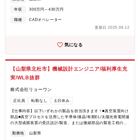
ある方は、ご活躍出来る事間違いなし！ プログラムセット、段取
り～河口までの工程全般をお任せします。
年収
300万円～430万円
職種
CADオペレーター
更新日 2025.06.12
気になる
【山梨県北杜市】機械設計エンジニア/福利厚生充
実/WLB抜群
株式会社リョーウン
正社員
転勤なし
土日休み
【仕事内容】以下いずれかの製品を担当頂きます！■真空装置向け
部品■真空プロセスを活用した半導体/液晶/有期EL/太陽光発電関連
の大型成膜装置の受託設計/製造、または微細部品の製造工程の自
動化など■医療分野向け装置◎コンポーネンツである部品から
勤務地
山梨県
OEMでの装置や自社ブランドの装置、2008年からは医療機器に参