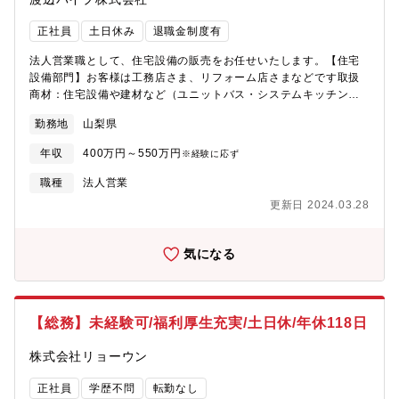
正社員
土日休み
退職金制度有
法人営業職として、住宅設備の販売をお任せいたします。【住宅
設備部門】お客様は工務店さま、リフォーム店さまなどです取扱
商材：住宅設備や建材など（ユニットバス・システムキッチンな
どの住宅設備、ドアや床材などの建材）
勤務地
山梨県
年収
400万円～550万円
※経験に応ず
職種
法人営業
更新日 2024.03.28
気になる
【総務】未経験可/福利厚生充実/土日休/年休118日
株式会社リョーウン
正社員
学歴不問
転勤なし