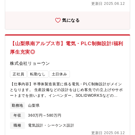
ありますので、お気軽にご相談ください 。
更新日 2025.06.12
気になる
【山梨県南アルプス市】電気・PLC制御設計/福利
厚生充実◎
株式会社リョーウン
正社員
転勤なし
土日休み
【仕事内容】半導体製造装置に係る電気・PLC制御設計がメイン
となります。 生産設備などの設計をはじめ客先での立上げやサポ
ートまでを担います。インベンダー、SOLIDWORKSなどの
3DCAD,シーケンサー（PLC)をメインに使用します。 扱うのは、
勤務地
山梨県
OEMでの装置や自社ブランド装置、医療機器など、様々な装置に
関わることが出来ます。【就業環境】働き方改革を進めており、
年収
360万円～580万円
年間休日も徐々に増え、仕事とプライベートの時間をしっかりと
分ける事が可能となります。株式会社ミラプログループとして、
職種
電気設計・シーケンス設計
本社近くの企業型保育施設、単身・世帯用の寮を利用可能な場合
更新日 2025.06.12