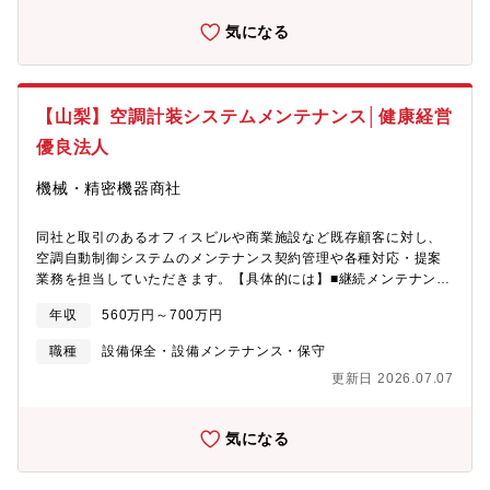
です！※独り立ちには目安半年を予定しております。■配属先につ
いて希望を十分に考慮の上、決定いたします。なお、就業開始か
気になる
ら１年を経過したタイミングで、再度希望勤務地をお出しいただ
くことが可能です。店舗状況にもよりますが、希望勤務地での就
業が叶うことが多く、例えば希望が自宅から通える範囲等で設定
し叶った場合、居住エリアも固定ができるため、プライベートと
【山梨】空調計装システムメンテナンス│健康経営
仕事が両立できる環境を整備しています。なお、仮に転居が必要
優良法人
となった際も、社員寮があり、月1000円の自己負担となるため、
会社からの支援・補助も手厚いのが特徴です。■キャリアパスメン
機械・精密機器商社
バー→主任→副工場長→工場長上記のキャリアがございます。評
価制度も明確に定められているため、自身の頑張りでキャリアア
ップできる環境です。■同社の安定性同社は業界のリードカンパニ
同社と取引のあるオフィスビルや商業施設など既存顧客に対し、
ーとして、常に業界のパイオニアとして走り続けてきました。当
空調自動制御システムのメンテナンス契約管理や各種対応・提案
社は、創業当時から販売からメンテナンスやロードサービスまで
業務を担当していただきます。【具体的には】■継続メンテナンス
提供することを前提としており、お客様からの支持も絶大です。
契約の管理■緊急対応（トラブル発生時の一次対応・手配など）■
すでに国内で約300店舗を展開、売上高も年々更新し続けており、
年収
560万円～700万円
スポット工事の見積作成・提案・受注管理■一部メンテナンス業務
全国のお客様へ誰もが自由に愛車を選び、安心して楽しめる環境
の実施■営業アシスタントによる見積作成など事務作業のサポート
職種
設備保全・設備メンテナンス・保守
を整備していくべく、今後も安定した更なる事業成長・店舗拡大
あり■担当企業数：数件～10数件程度（企業規模により変動）【計
を目指し、安定した経営を継続していきます。
更新日 2026.07.07
装とは】計装とは、ビルや工場の空調設備や生産ラインなどを、
計測・監視・制御によって自動コントロールする技術です。省エ
ネ化が求められる現代において重要性が高まり、IoT・AIを活用し
気になる
た最新の計測・監視システムへと進化し続けています。 【入社
後の流れ】基本的には、担当課長や営業担当者によるOJTを通じ
て教育を行っております。また、メーカーのeラーニング研修を受