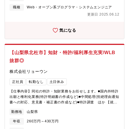
能な場合もありますので、お気軽にご相談ください 。
職種
Web・オープン系プログラマ・システムエンジニア
更新日 2025.06.12
気になる
【山梨県北杜市】知財・特許/福利厚生充実/WLB
抜群◎
株式会社リョーウン
正社員
転勤なし
土日休み
【仕事内容】同社の特許・知財業務をお任せします。■国内外特許
出願と権利化業務(特許明細書の作成など)■中間処理(拒絶理由通知
書への対応、意見書・補正書の作成など)■特許調査 ほか 【就業
環境】働き方改革を進めており、年間休日も徐々に増え、仕事と
勤務地
山梨県
プライベートの時間をしっかりと分ける事が可能となります。株
式会社ミラプログループとして、本社近くの企業型保育施設、単
年収
260万円～430万円
身・世帯用の寮を利用可能な場合もありますので、お気軽にご相