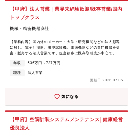
講いただけるほか、推奨資格の取得や社外講習会への参加費用も
【甲府】法人営業｜業界未経験歓迎/既存営業/国内
全額会社で負担しております。【会社として詳細】■会社概要・計
装エンジニアリングを専門とし、長年にわたり産業設備の自動制
トップクラス
御領域で技術と実績を積み重ねてきた企業です。自動制御機器大
手アズビルの最大特約店として豊富な経験とノウハウを有し、競
機械・精密機器商社
合他社にはない価値を提供しています。■高水準の給与体系・同社
に入社される方の多くが他社よりも給与が高い点に魅力を感じて
【業務内容】国内外のメーカー・大学・研究機関などの法人顧客
います！専門性の高い「計装」分野で、長年培ってきた技術力で
に対し、電子計測器、環境試験機、電源機器などの専門機器を提
日本電技にしか出来ない仕事をお客様から評価いただき、高い利
案・販売する法人営業です。担当顧客は既存取引先が中心で、訪
益率を実現し、基本給の改定、賞与支給にて社員へ還元しており
問や電話、メールでの対応を通じて、顧客の技術課題や研究開発
ます。■売上・利益ともに拡大中！・昨対比：売上高/約42億円、
年収
536万円～737万円
のニーズを把握し、最適な製品・システムを提案します。メーカ
経常利益/30億円UP！
ーと連携しながら製品の仕様確認や納期調整、導入後のフォロー
職種
法人営業
も行い、長期的な信頼関係の構築を目指します。【主な業務】■顧
更新日 2026.07.05
客への定期訪問および技術ニーズのヒアリング■適切な製品の選定
とメーカーとの調整・提案資料作成■見積作成、受発注、納品対応
■導入後のサポート（トラブル対応や定期フォロー）【取扱商材】
気になる
電子計測器、電源装置、環境試験機、EMC測定機器などの理化
学・電子機器を中心に、研究開発や製品評価に用いられる専門機
器を幅広く取り扱います。自動車・電機・電子・大学・研究機関
など多様な業界のニーズに対応します。【主要取引先】ソニー/キ
【甲府】空調計装システムメンテナンス│健康経営
ヤノン/パナソニック/トヨタ/日産/ホンダ/スズキ/マツダ/日立製作
所/富士通/パイオニア/富士フイルム/リコー/東芝/日本IBM/TDK/東
優良法人
京大学/早稲田大学/その他、各官公庁・研究機関・有力民間企業