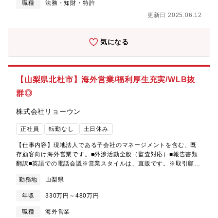
談ください 。
職種
法務・知財・特許
更新日 2025.06.12
気になる
【山梨県北杜市】海外営業/福利厚生充実/WLB抜
群◎
株式会社リョーウン
正社員
転勤なし
土日休み
【仕事内容】現地法人である子会社のマネージメントを含む、既
存顧客向け海外営業です。■外渉活動全般（監査対応）■報告書類
翻訳■英語での電話会議※営業スタイルは、直販です。※取引顧客
としては、大手半導体メーカー、コンポーネントメーカー、医療
勤務地
山梨県
用加速器メーカーなど【就業環境】働き方改革を進めており、年
間休日も徐々に増え、仕事とプライベートの時間をしっかりと分
年収
330万円～480万円
ける事が可能となります。株式会社ミラプログループとして、本
社近くの企業型保育施設、単身・世帯用の寮を利用可能な場合も
職種
海外営業