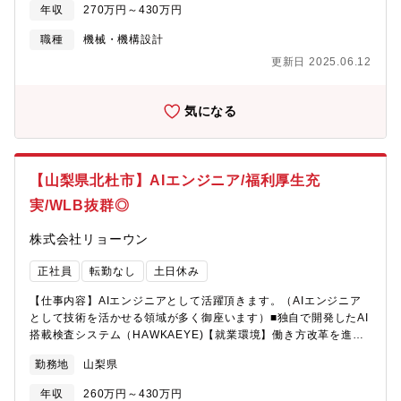
入するなど、部品や装置を問わず同社の幅広い製品の機械領域の
年収
270万円～430万円
設計に携わります。 ◎真空技術は多くの研究や産業に利用されて
いる重要な技術であり、真空環境の構築に関わる同社は国内外か
職種
機械・機構設計
ら注目を集め、国家プロジェクトに関わることもあるため、とて
更新日 2025.06.12
もやりがいがあります！
気になる
【山梨県北杜市】AIエンジニア/福利厚生充
実/WLB抜群◎
株式会社リョーウン
正社員
転勤なし
土日休み
【仕事内容】AIエンジニアとして活躍頂きます。（AIエンジニア
として技術を活かせる領域が多く御座います）■独自で開発したAI
搭載検査システム（HAWKAEYE)【就業環境】働き方改革を進め
ており、年間休日も徐々に増え、仕事とプライベートの時間をし
勤務地
山梨県
っかりと分ける事が可能となります。株式会社ミラプログループ
として、本社近くの企業型保育施設、単身・世帯用の寮を利用可
年収
260万円～430万円