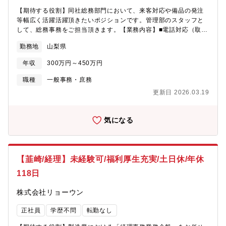
【期待する役割】同社総務部門において、来客対応や備品の発注
等幅広く活躍活躍頂きたいポジションです。管理部のスタッフと
して、総務事務をご担当頂きます。【業務内容】■電話対応（取次
ぎメイン）■勤怠管理に関わる事務業務■備品の発注、管理■書類作
勤務地
山梨県
成、管理（基本的にはPC操作での事務処理となります） 【就業環
境】働き方改革を進めており、年間休日も徐々に増え、仕事とプ
年収
300万円～450万円
ライベートの時間をしっかりと分ける事が可能となります。株式
会社ミラプログループとして、本社近くの企業型保育施設、単
職種
一般事務・庶務
身・世帯用の寮を利用可能な場合もありますので、お気軽にご相
更新日 2026.03.19
談ください 。
気になる
【韮崎/経理】未経験可/福利厚生充実/土日休/年休
118日
株式会社リョーウン
正社員
学歴不問
転勤なし