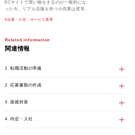
「ライフスタイルが変わる場面」に
ECサイトで買い物をするのが一般的にな
立ち会えるチャンス
った今、リアル店舗を持つ小売業は変革を
迫られています。業界のビジネス構造が目
流通・小売・サービス業界
まぐるしく変わる中、転職市場にも変化は
起きているのでしょうか。流通・小売業界
を担当しているパソナのキャリアアドバイ
Related information
ザー金井 篤也に最新動向を聞きました。
関連情報
1. 転職活動の準備
2. 応募書類の作成
3. 面接対策
4. 内定・入社