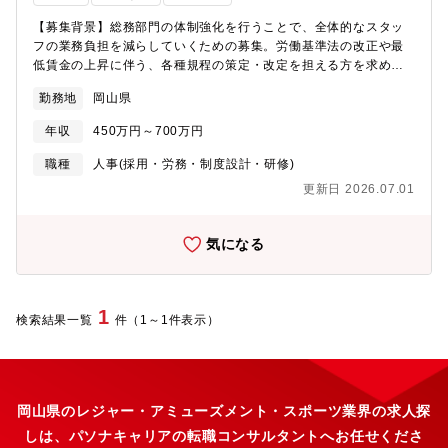
【募集背景】総務部門の体制強化を行うことで、全体的なスタッ
フの業務負担を減らしていくための募集。労働基準法の改正や最
低賃金の上昇に伴う、各種規程の策定・改定を担える方を求めて
います。【職務内容】本社事務所にて、プレイングとして各店舗
勤務地
岡山県
含めた社内全体の総務・労務業務を担当いただきます。業務によ
っては、社労士事務所へ外注しておりますので、社労士の方との
年収
450万円～700万円
やり取りもあります。《具体的な業務内容》■評価制度や賃金制度
の運用・改善、社内プレゼン■就業規則・社内規定の改定（法改正
職種
人事(採用・労務・制度設計・研修)
への対応など）■安全衛生管理、福利厚生の管理・運用■法務、社
更新日 2026.07.01
内コンプライアンス体制の強化など■給与・賞与計算■社会保険の
手続き■社内申請書類に関する社員への督促対応■入退社に関する
手続き■年末調整の準備と確認、社労士への依頼■社内行事（社会
気になる
貢献活動）に関する発信、手続き、対応等（広報活動）■備品の発
注、管理■社内設備の管理 など【同社で働く魅力・やりがい】店
舗を含む社内全体を支える総務・労務の中核として、会社運営に
直接貢献できるポジションです。評価制度や賃金制度、就業規則
1
検索結果一覧
件（1～1件表示）
などの運用・改善に携わりながら、300名規模の組織で頼られる存
在として活躍できます。社員から感謝の声をいただける機会も多
く、経営層に近い立場で将来的に経営へ関わるチャンスもある、
やりがいの大きい仕事です。【キャリアアップに関して】給与計
算や社会保険、規程改定などの幅広い実務を通じて専門性を高め
岡山県のレジャー・アミューズメント・スポーツ業界の求人探
られるほか、制度運用・改善や社内プレゼンにも携わることで企
しは、パソナキャリアの転職コンサルタントへお任せくださ
画力も身につきます。経験や実績に応じて、最短1年での昇進・昇