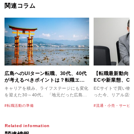
関連コラム
広島へのUIターン転職、30代、40代
【転職最新動向：
が考えるべきポイントは？転職エー
ECや新業態、C
ジェントの賢い使い方も解説！
「ライフスタイル
キャリアを積み、ライフステージにも変化
ECサイトで買い物
立ち会えるチャン
を迎えた30～40代。 「地元だった広島で
った今、リアル店舗
腰をすえて暮らし、子育てにも時間を割き
迫られています。業
転職活動の準備
流通・小売・サービ
たい」と考えている方も多いかもしれませ
まぐるしく変わる中
ん。また、山口や岡山に近いエリアへのJ
起きているのでしょ
ターン転職先として、広島は非常に人気で
を担当しているパソ
Related information
す。 しかし、都市圏から遠方に転職する
ザー金井 篤也に最