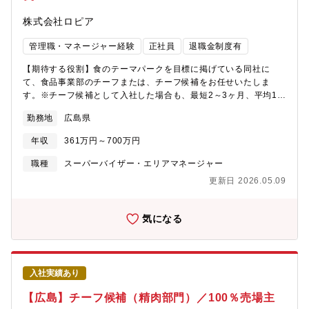
就任事例有）を目指すことができます。※チーフ最高実績年収：
株式会社ロピア
1000万円以上／チーフ以上平均年収：700万円以上【魅力】「個
店主義」のため、各売り場のチーフが最大限の権利と責任を持
管理職・マネージャー経験
正社員
退職金制度有
ち、売る商品の選定や仕入れ、売り場構成、販促POP・装飾の考
案など販売戦略策定を担い、地域のお客様の満足度向上と売上
【期待する役割】食のテーマパークを目標に掲げている同社に
げ・利益拡大を目指します。チーフになればPB商品の企画開発な
て、食品事業部のチーフまたは、チーフ候補をお任せいたしま
ども携われます。
す。※チーフ候補として入社した場合も、最短2～3ヶ月、平均10
～12ヶ月でチーフへ昇格しております。【職務内容】・販売戦
勤務地
広島県
略・商品開発（その店舗にしかない、プライベートブランドも考
案できます）・仕入れ（全国各地および海外からも調達）・加工
年収
361万円～700万円
（精肉、鮮魚、惣菜の場合）・価格設定（店舗によって価格が異
なります）・売り場作り（買い物を楽しんでいただくことを大事
職種
スーパーバイザー・エリアマネージャー
に）・人材育成・採用※本部を介さず、100%売場主義での地域や
更新日 2026.05.09
顧客のニーズに寄り添った店舗運営に携われます。＜食品事業部
の特徴＞・食品事業部は1番広い売り場を任されており、幅広い商
品を扱っています！・売価や陳列方法を考えながら、個性あふれ
気になる
る売り場作りが可能。・若手社員でも発売前商品への意見が求め
られたり、チーフになるとオリジナル商品の開発や企画に関われ
ます！【キャリアパス】チーフ候補として入社した場合は、最短2
～3ヶ月/平均10～12ヶ月にて、チーフへ昇格することが可能で
入社実績あり
す。その後は、部長・本部長（最年少28歳で部長就任事例有）や
グループ会社役員・社長（最年少34歳で代表就任事例有）を目指
【広島】チーフ候補（精肉部門）／100％売場主
すことができます。※チーフ最高実績年収：1000万円以上／チー