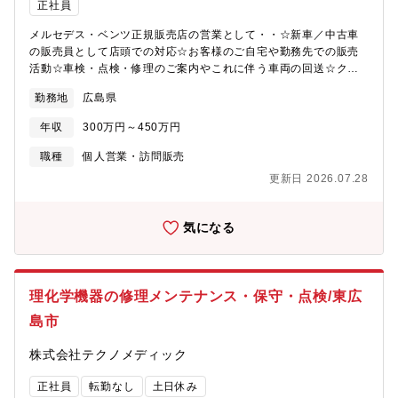
正社員
を構築。地域社会への貢献を大切にしながら、持続的な成長を目
指しています。【会社の強み】全国的な知名度を誇るヤクルトブ
メルセデス・ベンツ正規販売店の営業として・・☆新車／中古車
ランドを背景に、地域密着型の営業活動を展開している点が強み
の販売員として店頭での対応☆お客様のご自宅や勤務先での販売
です。スーパーや量販店との長年の取引実績があり、安定した販
活動☆車検・点検・修理のご案内やこれに伴う車両の回送☆クレ
売基盤を確立しています。また、ヤクルト本社の販促施策や商品
ジット商品など車に関連する商品の販売などメーカーが実施する
開発力を活かしながら営業活動ができるため、営業未経験者でも
勤務地
広島県
研修に参加してさらなるスキルアップにも取り組んで頂けます
チャレンジしやすい環境です。安定した経営基盤に加え、社員の
（もちろん研修費や交通費は全額会社負担です）。
約6割を女性が占めるなど、働きやすい環境づくりにも力を入れて
年収
300万円～450万円
います。
職種
個人営業・訪問販売
更新日 2026.07.28
気になる
理化学機器の修理メンテナンス・保守・点検/東広
島市
株式会社テクノメディック
正社員
転勤なし
土日休み