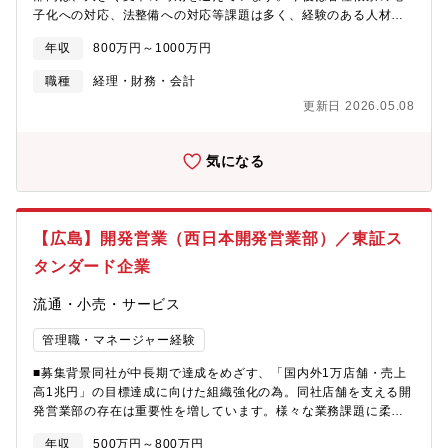
子化への対応、法整備への対応等課題は多く、経験のある人材の
採用を望んでおります。経験や知見を活かし、今後更なる展開を
年収
800万円～1000万円
進める同社に参画いただける方を求めております。■職務内容◯税
務・税務申告書及び申告書基礎資料作成、税務調査対応・国内税
職種
経理・財務・会計
務案件の企画・検討・移転価格文書の作成・その他国際税務案件
更新日 2026.05.08
（移転価格、CFC税制、グローバルミニマム課税等）の企画・検
討・グループ内の税務ガバナンス強化に向けた取り組み 等今後
の世界展開を含めた、組織強化に努めており更なる人員の強化を
気になる
予定しております。■募集背景同社が中長期で達成をめざす、「国
内外1万店舗・売上高1兆円」の目標達成に向けた組織強化の為。
国内外に展開する同社店舗を支える財務経理本部の存在は重要性
を増しています。国内・海外の様々な業務課題に柔軟かつリーダ
【広島】開発営業（西日本開発営業部）／東証ス
ーシップを持って従事頂ける方を募集しています。
タンダード企業
流通・小売・サービス
管理職・マネージャー経験
■募集背景同社が中長期で達成をめざす、「国内外1万店舗・売上
高1兆円」の目標達成に向けた組織強化の為。同社店舗を支える開
発営業部の存在は重要性を増しています。様々な業務課題に柔軟
かつリーダーシップを持って従事頂ける方を募集しています。■部
年収
500万円～800万円