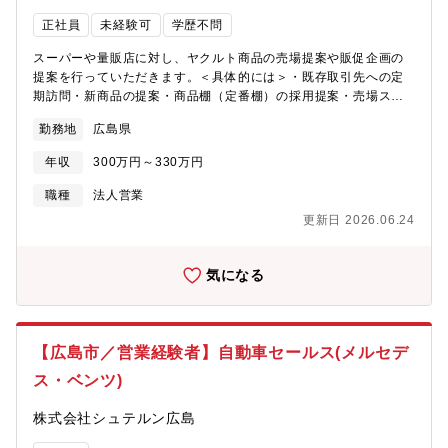
えています。2022年にはグループ販売会社3社が統合し、より強
正社員
未経験可
学歴不問
固な事業基盤を構築。地域社会への貢献を大切にしながら、持続
的な成長を目指しています。【会社の強み】最大の強みは、全国
スーパーや量販店に対し、ヤクルト商品の売場提案や販促企画の
的な知名度を誇る「ヤクルトブランド」と、地域に根差した販売
提案を行っていただきます。＜具体的には＞・既存取引先への定
ネットワークです。長年にわたり培ってきた顧客との信頼関係を
期訪問・新商品の提案・商品棚（定番棚）の採用提案・売場スペ
基盤に、一般家庭だけでなく、病院、介護施設、学校、企業など
ース拡大の提案・平台や催事売場の企画提案・量販店本部との商
幅広い顧客基盤を有しています。また、社員の約6割が女性であ
勤務地
広島県
談・販促施策の企画、実施、フォロー・販売実績の分析、改善提
り、働きやすい職場環境づくりにも注力。安定した経営基盤のも
案※既存顧客へのルート営業100％【仕事の魅力】・既存のお客様
と、地域の健康づくりに貢献できる点も大きな魅力です。
年収
300万円～330万円
への営業が中心のため、長期的な信頼関係を築く営業スタイルで
す。・自分が提案した売場や販促企画が実際の店舗に反映される
職種
法人営業
ため、成果を実感しやすい仕事です。・「ヤクルト」という知名
更新日 2026.06.24
度の高いブランドを扱うため、提案しやすい環境があります。・
本部商談から店舗フォローまで幅広く経験でき、提案力や調整力
を身につけることができます。【配属先情報】直販営業部 量販営
気になる
業課3名体制（リーダー1名、メンバー2名）男女ともに活躍してい
る部署です。既存顧客との関係構築を重視する営業スタイルのた
め、チームで協力しながら業務を進めています。残業はほとんど
ありません。【会社概要】当社は株式会社ヤクルト本社100％出資
【広島市／営業経験者】自動車セールス(メルセデ
の販売会社として、広島県・山口県エリアでヤクルト商品の宅
ス・ベンツ)
配、店頭販売、化粧品販売などを展開しています。地域に密着し
た事業活動を通じて、「人も地球も健康に」というヤクルトグル
株式会社シュテルン広島
ープの理念のもと、地域の皆さまの健康づくりを支えています。
2022年にはグループ販売会社3社が統合し、より強固な事業基盤