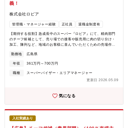
義！
フ以上平均年収：700万円以上【魅力】・独自のビジネスモデルに
より経常利益率は同業界平均1.46%に対して、5％と高い水準で
株式会社ロピア
す。そのため、給与として還元される報酬も高くなります。・地
域や店舗立地に合わせた商品提供や価格設定をするため、現場に
管理職・マネージャー経験
正社員
退職金制度有
全裁量がございます。・「現場主義 × 製造小売」を武器に、2031
年度グループ売上2兆円を目標に挙げております。【転勤(ご希望
【期待する役割】急成長中のスーパー『ロピア』にて、精肉部門
に応じて選考)】・総合職：全国転勤の可能性あり・エリア限定
のチーフ候補として、売り場での接客や販売用に肉の切り分け・
職：エリア内でのみ転居を伴う異動の可能性あり(例：関東エリア
加工、陳列など、地域のお客様に喜んでいただくための売場作り
内で神奈川→千葉など)・ホーム限定職：転居を伴う異動なし(原
や販促活動をお任せします。【職務内容】精肉事業部のチーフと
則、ご自宅から1時間半圏内の店舗配属)
勤務地
広島県
して、地域のお客様の満足度向上のために、最大限の権利と責任
を持ち、売上・利益アップをミッションとしてご活躍いただきま
年収
361万円～700万円
す。★自分の裁量で商品を買付け、仕入れ、価格を決め、売場作
り、商談、販促活動等も担当していただきます。★最小経営責任
職種
スーパーバイザー・エリアマネージャー
者と呼ばれる同社のチーフは、大きな裁量を持って仕事に臨むこ
更新日 2026.05.09
とができ、プライベートブランド商品の企画開発も手がけること
も可能です。メーカーや本部での商品開発でない為、お客様に一
番近い距離で、商品を開発し、喜ばれる様子を間近に見られる仕
気になる
事ができます。＜精肉事業部の特徴＞・お肉屋さんからスタート
したロピアの本流です。ロピアのマークはお肉をモチーフにして
います。・一頭買いだからこその品揃え！他では味わえない「シ
ャトーブリアン」のような様々なレアなお肉を取り揃えていま
入社実績あり
す。・プライベートブランドのウィンナーはNo.1の売上と買上点
数！【キャリアパス】チーフ候補として入社した場合は、最短2～