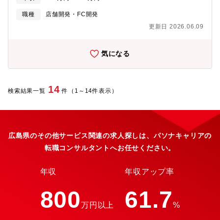
署紹介、ミッション日本含め世界26の国と地域に展開している同
社は今後も年間140～150店舗の出店を継続予定です。今後も更に
職種
店舗開発・FC開発
出店エリアを拡大して参りますので、他部門も含め世界展開を見
更新日 2026.06.09
据えた組織強化を実施いたします。経験や知見を活かし、今後更
なる展開を進める同社に参画いただける方を求めております。■職
務内容・出店計画の立案・立地戦略・土地物件の情報収集・商圏
気になる
のマーケティング調査・地主や建物のオーナーと折衝・外装や内
装交渉、家賃交渉
14
検索結果一覧
件（1～14件表示）
広島県のその他サービス関連の求人探しは、パソナキャリアの
転職コンサルタントへお任せください。
年収
年収アップ率
800
61.7
万円以上
%