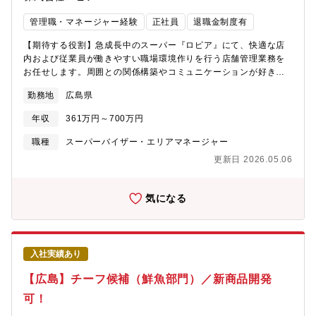
管理職・マネージャー経験
正社員
退職金制度有
【期待する役割】急成長中のスーパー『ロピア』にて、快適な店
内および従業員が働きやすい職場環境作りを行う店舗管理業務を
お任せします。周囲との関係構築やコミュニケーションが好きな
方大歓迎です。【職務内容】■従業員や顧客の管理■店舗の設備管
勤務地
広島県
理■人事労務や総務業務■レジ管理 など※将来的に店長になれば、
各売り場(精肉/鮮魚/青果/惣菜/食品)のチーフ陣の取りまとめ等も
年収
361万円～700万円
行っていただくため、マネジメント力が身につくポジションで
す。 【キャリアパス】実力・成果に応じて、早期にキャリア＆給
職種
スーパーバイザー・エリアマネージャー
与アップが叶う環境です。店長の上としては部長・本部長やグル
更新日 2026.05.06
ープ会社役員なども目指せます。＜勤務地補足＞～多様な働き方
を実現することが可能です～ a:バリバリ稼げる総合職 b:指定エ
リア内限定勤務職種 c:転居を伴う異動なしのホーム限定職※上記
気になる
により年収の変動あり【魅力】「100％売場主導」を徹底してお
り、本部を介さず、チーフの裁量・意向で商品を買付け、仕入
れ、価格を決め、売場作り、商談、販促活動・社員採用・経営管
理等も担当していただきます。業界内でもトップクラスの経常利
入社実績あり
益率5％を誇り、社員への報酬にも反映されています。【同社の今
後について】年々売上更新、店舗拡大している同社ですが、現在
【広島】チーフ候補（鮮魚部門）／新商品開発
国内125店舗（2025年5月現在）まで拡大しており、「2031年ま
可！
でにグループ売上2兆円」という大きな目標を掲げております。飲
食事業や商社をはじめとするグループ会社の設立も続々と進行