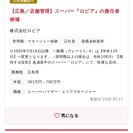
入社実績あり
のひらめきが新商品の開発に繋がり、ロピアでしか買えない価値
のあるヒット商品を生み出します。例）生地から手作りマルゲリ
【広島／店舗管理】スーパー『ロピア』の責任者
ータ、キンパ、スイーツなど【キャリアパス】チーフ候補として
候補
入社した場合は、最短2～3ヶ月/平均10～12ヶ月にて、チーフへ
昇格することが可能です。その後は、部長・本部長（最年少28歳
株式会社ロピア
で部長就任事例有）やグループ会社役員・社長（最年少34歳で代
表就任事例有）を目指すことができます。※チーフ最高実績年
管理職・マネージャー経験
正社員
退職金制度有
収：1000万円以上／チーフ以上平均年収：700万円以上（平均年
齢：32歳）＜勤務地補足＞～多様な働き方を実現することが可能
※2026年3月16日以降、一般職（グレード1～4）は【年休120
です～ a:バリバリ稼げる総合職 b:指定エリア内限定勤務職種
日】へ変更となります。（管理職以上の場合は、年休108日）【期
c:転居を伴う異動なしのホーム限定職※上記により年収の変動あり
待する役割】急成長中のスーパー『ロピア』にて、快適な店内お
【魅力】同社は各売場のチーフが自ら買付を行い、販売価格を決
よび従業員が働きやすい職場環境作りを行う店舗管理業務をお任
定する事業部制を採用。精肉・鮮魚・青果・食品・惣菜の各部門
勤務地
広島県
せします。周囲との関係構築やコミュニケーションが好きな方大
のチーフが責任者を務め、主体的に地域にあった事業を展開して
歓迎です。【職務内容】■従業員や顧客の管理■店舗の設備管理■人
います。「100％売場主導」による製造小売こそがロピアの目指す
年収
361万円～700万円
事労務や総務業務■レジ管理 など※将来的に店長になれば、各売
姿です。当社が大切にしているのは「個店主義」という考え方。
り場(精肉/鮮魚/青果/惣菜/食品)のチーフ陣の取りまとめ等も行っ
職種
スーパーバイザー・エリアマネージャー
店長がすべての裁量を持っているわけではなく、各部門長が売り
ていただくため、マネジメント力が身につくポジションです。
場を管理しています。地域やお客様のニーズを的確に掴み、その
更新日 2026.05.21
【キャリアパス】実力・成果に応じて、早期にキャリア＆給与ア
要望にあった商品や価格設定を各部門で行っているため、 売り場
ップが叶う環境です。店長の上としては部長・本部長やグループ
配置や品揃え、店頭ポップや商品の価格など、各店舗によって異
会社役員なども目指せます。＜勤務地補足＞～多様な働き方を実
気になる
なっています。こうした現場力や顧客志向が、ロピアが成長し続
現することが可能です～ a:バリバリ稼げる総合職 b:指定エリア
けている理由です。＜勤務パターン＞①7:00～16:30②8:30～
内限定勤務職種 c:転居を伴う異動なしのホーム限定職※上記によ
17:00③11:00～20:30＜その他就業時間補足＞配属店舗、部門に
り年収の変動あり【魅力】「100％売場主導」を徹底しており、本
より6:00就業開始や、22:00終業もあり【同社の今後について】