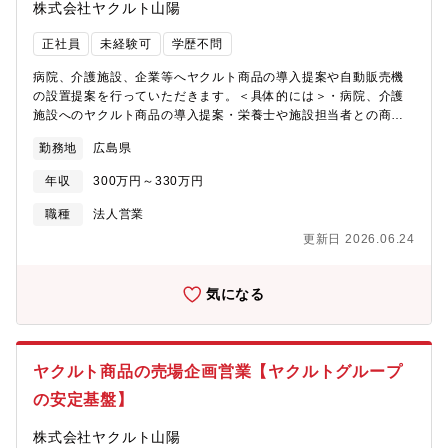
が、場合によっては宿泊を伴う出張もございます。※公共交通機
株式会社ヤクルト山陽
関だけでなくタイムズシェアも契約しているので交通の便が悪い
場合でも安心です。【魅力】■直行直帰、フルリモートなど働き方
正社員
未経験可
学歴不問
がとても柔軟です！■競合が少ないブルーオーシャン市場で安定し
病院、介護施設、企業等へヤクルト商品の導入提案や自動販売機
た成長環境！ここ数年は黒字転換し、業績も好調です。■地方勤務
の設置提案を行っていただきます。＜具体的には＞・病院、介護
でも高年収を実現でき転勤もないエリア担当制なので、長距離移
施設へのヤクルト商品の導入提案・栄養士や施設担当者との商
動が頻発するなどはありません。■解約率が非常に低く、長期的な
談・既存顧客への定期訪問、フォロー営業・新商品の提案・企
顧客関係を構築できる事業モデルで、新規サービスも続々開発さ
勤務地
広島県
業、学校、公共施設等への自動販売機設置提案・新規開拓営業・
れています！■日本全国の医療機関を支える介在価値のある商材に
導入後のアフターフォロー※新規営業50％、既存営業50％※営業
携われる■メンバークラスでの入社でも、リーダー、ゼネラルマネ
年収
300万円～330万円
エリア：広島市内（安佐南区～安佐北区含む）【仕事の魅力】・
ージャーなど役職アップを早期に目指せる環境です。
「ヤクルト」という全国的なブランド力があるため、提案しやす
職種
法人営業
い営業環境です。・病院や介護施設への提案を通じて、地域の健
更新日 2026.06.24
康づくりに貢献できます。・個人ノルマはなく、チームで目標達
成を目指すスタイルです。・お客様と長期的な関係を築きなが
ら、提案力や営業スキルを高めることができます。【配属先情
気になる
報】直販営業部 市場創造課3名体制（課長1名、メンバー2名）課
長は30代。営業会社特有の厳しい風土ではなく、コンプライアン
ス研修なども積極的に実施しており、安心して働ける環境です。
残業はほとんどありません。【会社概要】当社は株式会社ヤクル
ヤクルト商品の売場企画営業【ヤクルトグループ
ト本社100％出資の販売会社として、広島県・山口県エリアでヤク
の安定基盤】
ルト商品の宅配、店頭販売、化粧品販売などを展開しています。
地域に密着した事業活動を通じて、「人も地球も健康に」という
株式会社ヤクルト山陽
ヤクルトグループの理念のもと、地域の皆さまの健康づくりを支