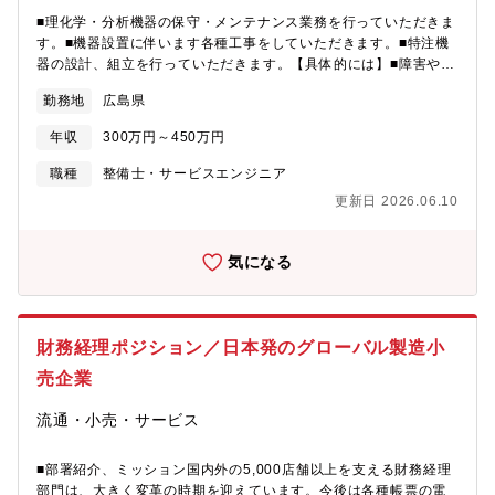
■理化学・分析機器の保守・メンテナンス業務を行っていただきま
す。■機器設置に伴います各種工事をしていただきます。■特注機
器の設計、組立を行っていただきます。【具体的には】■障害や不
具合の発生時の対応：事象の発生地で修理作業、または代替機と
勤務地
広島県
交換対応■基本的には現場で対応いただき、その場での対応が難し
い場合にはメーカーへ連絡し、修理のための梱包・配送依頼をお
年収
300万円～450万円
願いします。■まずは半年～1年ほどかけて教育を行います。わか
らないことがあっても聞きやすい環境で、研修にも積極的に参加
職種
整備士・サービスエンジニア
していただきます。■機器設置に伴う配管、配線、組立など各種工
更新日 2026.06.10
事を施工していただきます。■特注機器の設計、組立、試運転など
を行っていただきます。
気になる
財務経理ポジション／日本発のグローバル製造小
売企業
流通・小売・サービス
■部署紹介、ミッション国内外の5,000店舗以上を支える財務経理
部門は、大きく変革の時期を迎えています。今後は各種帳票の電