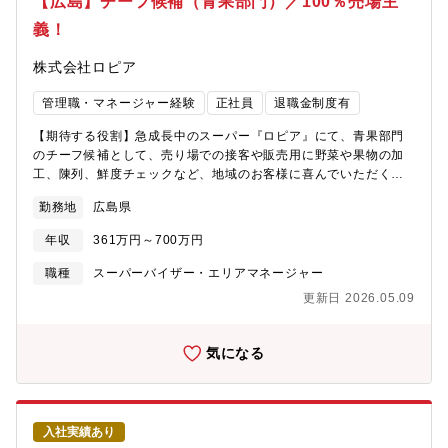
【広島】チーフ候補（青果部門）／100％売場主
3ヶ月/平均10～12ヶ月にて、チーフへ昇格することが可能です。
義！
その後は、部長・本部長（最年少28歳で部長就任事例有）やグル
ープ会社役員・社長（最年少34歳で代表就任事例有）を目指すこ
株式会社ロピア
とができます。※チーフ最高実績年収：1000万円以上／チーフ以
上平均年収：700万円以上【魅力】「個店主義」のため、各売り場
管理職・マネージャー経験
正社員
退職金制度有
のチーフが最大限の権利と責任を持ち、売る商品の選定や仕入
れ、売り場構成、販促POP・装飾の考案など販売戦略策定を担
【期待する役割】急成長中のスーパー『ロピア』にて、青果部門
い、地域のお客様の満足度向上と売上げ・利益拡大を目指しま
のチーフ候補として、売り場での接客や販売用に野菜や果物の加
す。チーフになればPB商品の企画開発なども携われます。
工、陳列、鮮度チェックなど、地域のお客様に喜んでいただくた
めの売場作りや販促活動をお任せします。【職務内容】青果事業
勤務地
広島県
部のチーフとして、地域のお客様の満足度向上のために、最大限
の権利と責任を持ち、売上・利益アップをミッションとしてご活
年収
361万円～700万円
躍いただきます。★自分の裁量で商品を買付け、仕入れ、価格を
決め、売場作り、商談、販促活動等も担当していただきます。★
職種
スーパーバイザー・エリアマネージャー
最小経営責任者と呼ばれる同社のチーフは、大きな裁量を持って
更新日 2026.05.09
仕事に臨むことができ、プライベートブランド商品の企画開発も
手がけることも可能です。メーカーや本部での商品開発でない
為、お客様に一番近い距離で、商品を開発し、喜ばれる様子を間
気になる
近に見られる仕事ができます。＜青果事業部の特徴＞・「旬で質
の良いもの」をお得に提供することに注力・産地ごとに旬のもの
が変わるので、目利き力が求められます！・日本全国、海外各地
から何を仕入れるのか決められるため誰にでも理想の売り場を作
入社実績あり
れるチャンスがあります！【キャリアパス】チーフ候補として入