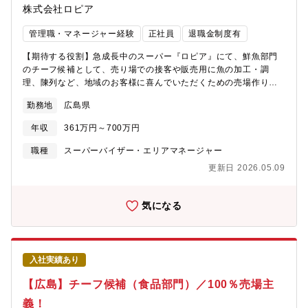
株式会社ロピア
中。新店が増える中、続々と新しいポストが生まれており、今後
ご入社される方は、チーフにとどまらず、ご活躍いただけるチャ
管理職・マネージャー経験
正社員
退職金制度有
ンスも豊富です！
【期待する役割】急成長中のスーパー『ロピア』にて、鮮魚部門
のチーフ候補として、売り場での接客や販売用に魚の加工・調
理、陳列など、地域のお客様に喜んでいただくための売場作りや
販促活動をお任せします。【職務内容】鮮魚事業部のチーフとし
勤務地
広島県
て、地域のお客様の満足度向上のために、最大限の権利と責任を
持ち、売上・利益アップをミッションとしてご活躍いただきま
年収
361万円～700万円
す。★自分の裁量で商品を買付け、仕入れ、価格を決め、売場作
り、商談、販促活動等も担当していただきます。★最小経営責任
職種
スーパーバイザー・エリアマネージャー
者と呼ばれる同社のチーフは、大きな裁量を持って仕事に臨むこ
更新日 2026.05.09
とができ、プライベートブランド商品の企画開発も手がけること
も可能です。メーカーや本部での商品開発でない為、お客様に一
番近い距離で、商品を開発し、喜ばれる様子を間近に見られる仕
気になる
事ができます。＜鮮魚事業部の特徴＞・季節ごとにおいしい魚を
厳選。各地から仕入れた珍しい魚も取り扱い、好評です。・様々
な魚をさばく機会が多く、包丁の扱いが上手になります。・握り
寿司に使用しているマグロは「美味しいものを食べていただきた
入社実績あり
い」思いから本鮪を使用！【キャリアパス】チーフ候補として入
社した場合は、最短2～3ヶ月/平均10～12ヶ月にて、チーフへ昇
【広島】チーフ候補（食品部門）／100％売場主
格することが可能です。その後は、部長・本部長（最年少28歳で
義！
部長就任事例有）やグループ会社役員・社長（最年少34歳で代表