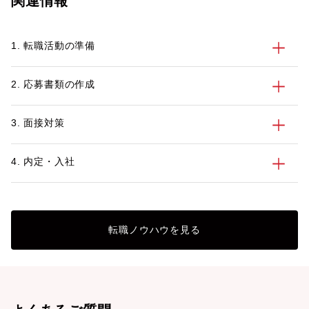
関連情報
場合は、面接や引っ越し時期など注意する
べきポイントがあります。この記事では都
市部から広島へのUターン・Iターン転職を
1. 転職活動の準備
始める前に30代、40代のビジネスパーソ
ンが考えるべきポイントについて解説しま
す。
2. 応募書類の作成
3. 面接対策
4. 内定・入社
転職ノウハウを見る