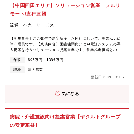
部を介さず、チーフの裁量・意向で商品を買付け、仕入れ、価格
【中国四国エリア】ソリューション営業 フルリ
年々売上更新、店舗拡大している同社ですが、現在国内125店舗
を決め、売場作り、商談、販促活動・社員採用・経営管理等も担
（2025年5月現在）まで拡大しており、「2031年までにグループ
モート/直行直帰
当していただきます。業界内でもトップクラスの経常利益率5％を
売上2兆円」という大きな目標を掲げております。飲食事業や商社
誇り、社員への報酬にも反映されています。【同社の今後につい
をはじめとするグループ会社の設立も続々と進行中。新店が増え
流通・小売・サービス
て】年々売上更新、店舗拡大している同社ですが、現在国内125店
る中、続々と新しいポストが生まれており、今後ご入社される方
舗（2025年5月現在）まで拡大しており、「2031年までにグルー
は、チーフにとどまらず、ご活躍いただけるチャンスも豊富で
プ売上2兆円」という大きな目標を掲げております。飲食事業や商
【募集背景】ここ数年で黒字転換した同社において、事業拡大に
す！
社をはじめとするグループ会社の設立も続々と進行中。新店が増
伴う増員です。【業務内容】医療機関向けにAI電話システムの導
える中、続々と新しいポストが生まれており、今後ご入社される
入提案を行うソリューション提案営業です。営業推進担当とのペ
方は、チーフにとどまらず、ご活躍いただけるチャンスも豊富で
ア制を取っており、お客様への営業活動に集中できる環境が整っ
す！
年収
606万円～1386万円
ています。※初回リードのほとんどは別ポジションのリードジェ
ネレーションが獲得してきます。■担当エリアの医療機関へ電話使
職種
法人営業
用量、平均通話時間、人件費などのコストをヒアリングし投資対
更新日 2026.08.05
効果も併せてご提案・課題解決■ヒアリングしたインサイトをプロ
ダクトチームと連携し開発支援※営業推進担当が、2回目以降アポ
イント取得、見積作成、契約書作成、CRM登録などの事務作業は
気になる
基本的には全て担当しております。【組織構成】営業のポジショ
ンのメンバー数は30名程度です。それぞれチームごとにエリアの
担当などが分かれており、その上にリーダー、ゼネラルマネージ
ャーなどがいます。【働き方】フルリモートワーク、直行直帰の
病院・介護施設向け提案営業【ヤクルトグループ
ため柔軟な働き方が可能です！基本的にはご自宅から顧客先の医
療機関へ直行直帰で業務を行っていただきます。エリアに関して
の安定基盤】
もチームごとで担当が決まっているため、日帰り出張も多いです