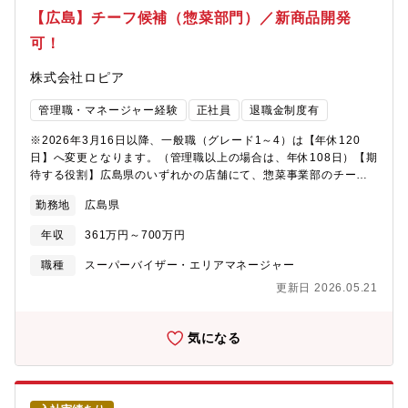
社した場合は、最短2～3ヶ月/平均10～12ヶ月にて、チーフへ昇
【広島】チーフ候補（惣菜部門）／新商品開発
格することが可能です。その後は、部長・本部長（最年少28歳で
可！
部長就任事例有）やグループ会社役員・社長（最年少34歳で代表
就任事例有）を目指すことができます。※チーフ最高実績年収：
株式会社ロピア
1000万円以上／チーフ以上平均年収：700万円以上【魅力】「個
店主義」のため、各売り場のチーフが最大限の権利と責任を持
管理職・マネージャー経験
正社員
退職金制度有
ち、売る商品の選定や仕入れ、売り場構成、販促POP・装飾の考
案など販売戦略策定を担い、地域のお客様の満足度向上と売上
※2026年3月16日以降、一般職（グレード1～4）は【年休120
げ・利益拡大を目指します。チーフになればPB商品の企画開発な
日】へ変更となります。（管理職以上の場合は、年休108日）【期
ども携われます。
待する役割】広島県のいずれかの店舗にて、惣菜事業部のチーフ
または、チーフ候補をお任せいたします。※チーフ候補として入
勤務地
広島県
社した場合も、最短2～3ヶ月、平均10～12ヶ月でチーフへ昇格し
ております。※来春、広島エリアに新店舗オープン予定で
年収
361万円～700万円
す！！！【職務内容】惣菜事業部のチーフとして、地域のお客様
の満足度向上のために、最大限の権利と責任を持ち、売上・利益
職種
スーパーバイザー・エリアマネージャー
アップをミッションとしてご活躍いただきます。★自分の裁量で
更新日 2026.05.21
商品を買付け、仕入れ、価格を決め、売場作り、商談、販促活動
等も担当していただきます。★最小経営責任者と呼ばれる同社の
チーフは、大きな裁量を持って仕事に臨むことができ、プライベ
気になる
ートブランド商品の企画開発も手がけることも可能です。メーカ
ーや本部での商品開発でない為、お客様に一番近い距離で、商品
を開発し、喜ばれる様子を間近に見られる仕事ができます。＜惣
菜事業部の特徴＞・ウリは商品一つ一つの独自性です。スタッフ