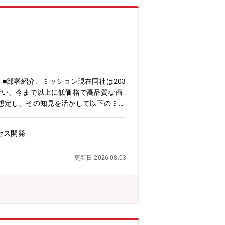
■部署紹介、ミッション現在同社は203
行い、今まで以上に低価格で高品質な商
想定し、その知見を活かして以下のミッ
イン立上げ等・操業中の生産ラインに関
特に樹脂成形(射出成形、押出成形等)
セス開発
って一から育てていくポジションです。
更新日 2026.08.03