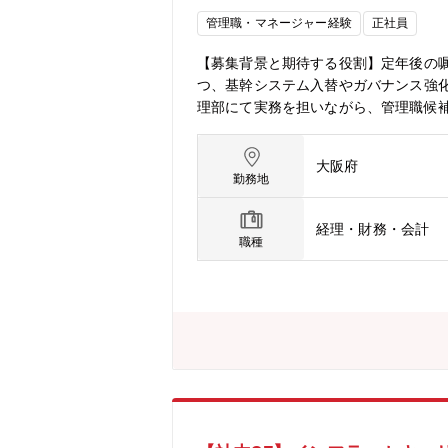
管理職・マネージャー経験
正社員
【募集背景と期待する役割】定年後の
つ、基幹システム入替やガバナンス強
理部にて実務を担いながら、管理職候補
衝■財務諸表の分析■管理会計の導入■
アンス強化、組織拡大に伴う管理体制の
大阪府
冷凍おせち製造市場で国内トップシェ
勤務地
数ともに拡大中で、管理部門は「整備
経理・財務・会計
職種