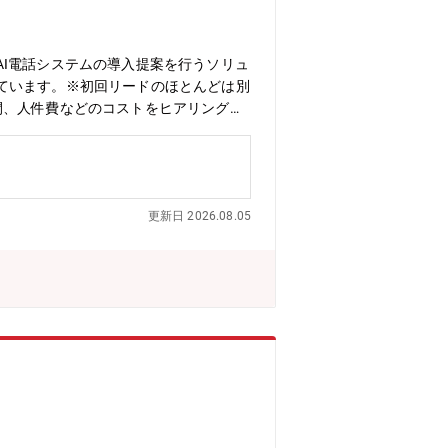
I電話システムの導入提案を行うソリュ
ています。※初回リードのほとんどは別
間、人件費などのコストをヒアリングし
業推進担当が、2回目以降アポイント取
のポジションのメンバー数は30名程度
どがいます。【働き方】フルリモートワ
行っていただきます。エリアに関しても
更新日 2026.08.05
す。※公共交通機関だけでなくタイムズ
がとても柔軟です！■競合が少ないブル
現でき転勤もないエリア担当制なので、
で、新規サービスも続々開発されていま
、ゼネラルマネージャーなど役職アップ