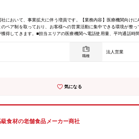
社において、事業拡大に伴う増員です。【業務内容】医療機関向けにA
とのペア制を取っており、お客様への営業活動に集中できる環境が整っ
が獲得してきます。■担当エリアの医療機関へ電話使用量、平均通話時
■ヒアリングしたインサイトをプロダクトチームと連携し開発支援※営
などの事務作業は基本的には全て担当しております。【組織構成】営業
法人営業
担当などが分かれており、その上にリーダー、ゼネラルマネージャーな
職種
可能です！基本的にはご自宅から顧客先の医療機関へ直行直帰で業務を
、日帰り出張も多いですが、場合によっては宿泊を伴う出張もございま
悪い場合でも安心です。【魅力】■直行直帰、フルリモートなど働き方
！ここ数年は黒字転換し、業績も好調です。■地方勤務でも高年収を実
気になる
ん。■解約率が非常に低く、長期的な顧客関係を構築できる事業モデル
在価値のある商材に携われる■メンバークラスでの入社でも、リーダー
高級食材の老舗食品メーカー商社