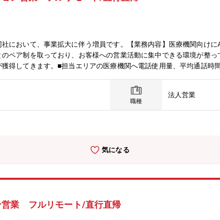
社において、事業拡大に伴う増員です。【業務内容】医療機関向けにA
とのペア制を取っており、お客様への営業活動に集中できる環境が整っ
が獲得してきます。■担当エリアの医療機関へ電話使用量、平均通話時
■ヒアリングしたインサイトをプロダクトチームと連携し開発支援※営
などの事務作業は基本的には全て担当しております。【組織構成】営業
法人営業
担当などが分かれており、その上にリーダー、ゼネラルマネージャーな
職種
可能です！基本的にはご自宅から顧客先の医療機関へ直行直帰で業務を
、日帰り出張も多いですが、場合によっては宿泊を伴う出張もございま
悪い場合でも安心です。【魅力】■直行直帰、フルリモートなど働き方
！ここ数年は黒字転換し、業績も好調です。■地方勤務でも高年収を実
気になる
ん。■解約率が非常に低く、長期的な顧客関係を構築できる事業モデル
在価値のある商材に携われる■メンバークラスでの入社でも、リーダー
営業 フルリモート/直行直帰