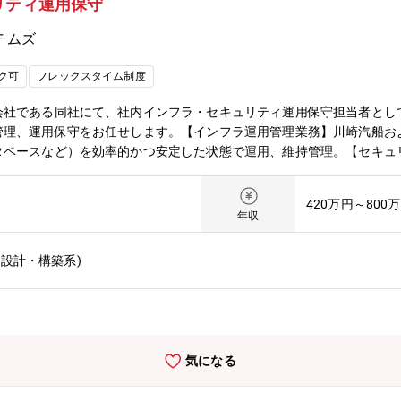
リティ運用保守
テムズ
ク可
フレックスタイム制度
会社である同社にて、社内インフラ・セキュリティ運用保守担当者とし
管理、運用保守をお任せします。【インフラ運用管理業務】川崎汽船お
タベースなど）を効率的かつ安定した状態で運用、維持管理。【セキュ
ラ全体のセキュリティ対策の立案、起用ベンダーとともに各種セキュリ
クトの全体管理。【働き方】社内の残業平均は28時間程度、フレック
420万円～800
。～実際のスケジュール感～午前はIT業界の情報収集やユーザーとの
年収
認や開発業務に集中し、夕方には退勤。ワークライフバランスの充実も
設計・構築系)
気になる