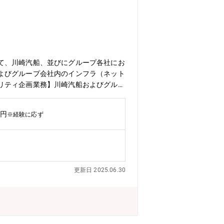
て、川崎汽船、並びにグループ各社にお
よびグループ会社内のインフラ（ネット
リティ企画業務】川崎汽船およびグルー
ティ製品やソリューションを導入するた
スタイム制度やフリーアドレスも導入さ
万円
※経験に応ず
打ち合わせ。昼休みは1時間しっかりリ
図れます。
更新日 2025.06.30