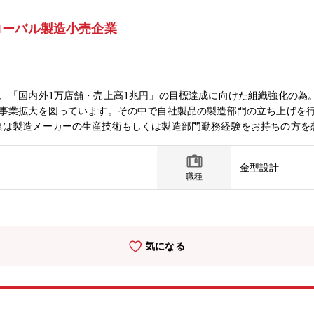
ローバル製造小売企業
、「国内外1万店舗・売上高1兆円」の目標達成に向けた組織強化の為。
、事業拡大を図っています。その中で自社製品の製造部門の立ち上げを
集は製造メーカーの生産技術もしくは製造部門勤務経験をお持ちの方を
容・国内外工場建設の企画/調整、生産設備の選定と導入～工程設定、ラ
海外出張による製造関連調査、海外自社工場との企画調整、現場指導等
金型設計
す。仕組み、人づくりなど同社の製造体制を、既存メンバーと一緒にな
職種
気になる