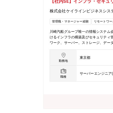
【社内SE】インフラ・セキュ
株式会社ケイラインビジネスシス
管理職・マネージャー経験
リモートワー
川崎汽船グループ唯一の情報システム
けるインフラの構築及びセキュリティ
ワーク、サーバー、ストレージ、デー
プ会社内の情報技術基盤となるインフ
めの詳細な計画の策定、導入プロジェ
東京都
れており、安心して長く働ける職場です
勤務地
フレッシュ！午後はシステムの進捗確
サーバーエンジニア(
職種