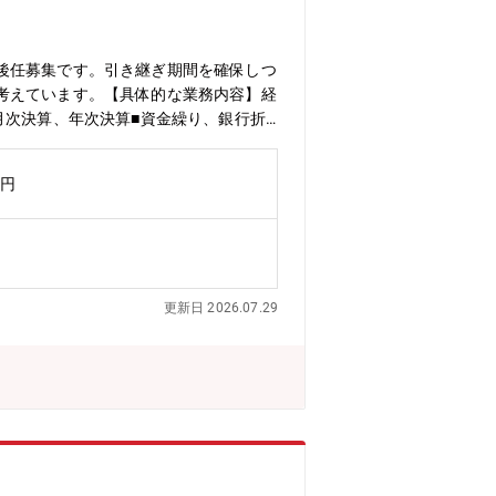
後任募集です。引き継ぎ期間を確保しつ
考えています。【具体的な業務内容】経
月次決算、年次決算■資金繰り、銀行折
務フロー／社内ルール整備、コンプライ
以上。コロナ禍でも黒字維持。■正月用
万円
ら参画するケースもあり■年商・従業員
更新日 2026.07.29