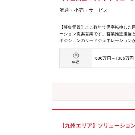
流通・小売・サービス
【募集背景】ここ数年で黒字転換した同
ーション提案営業です。営業推進担当
ポジションのリードジェネレーション
投資対効果も併せてご提案・課題解決
得、見積作成、契約書作成、CRM登録
606万円～1386万円
です。それぞれチームごとにエリアの
年収
ーク、直行直帰のため柔軟な働き方が
チームごとで担当が決まっているため
シェアも契約しているので交通の便が
ーオーシャン市場で安定した成長環境
長距離移動が頻発するなどはありませ
す！■日本全国の医療機関を支える介
を早期に目指せる環境です。
【九州エリア】ソリューション