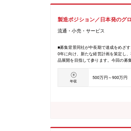
製造ポジション／日本発のグ
流通・小売・サービス
■募集背景同社が中長期で達成をめざす
0年に向け、新たな経営計画を策定し
品展開を目指して参ります。今回の募
ションに携わって頂きます。■職務内
する現場改善計画立案と改善実務指導・
500万円～900万円
の業務経験をお持ちの方は優遇致しま
年収