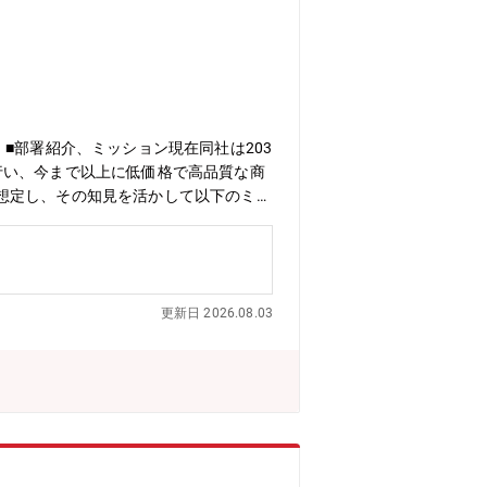
■部署紹介、ミッション現在同社は203
行い、今まで以上に低価格で高品質な商
想定し、その知見を活かして以下のミッ
イン立上げ等・操業中の生産ラインに関
特に樹脂成形(射出成形、押出成形等)
って一から育てていくポジションです。
更新日 2026.08.03