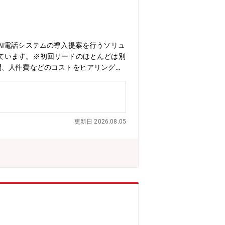
I電話システムの導入提案を行うソリュ
ています。※初回リードのほとんどは別
間、人件費などのコストをヒアリングし
業推進担当が、2回目以降アポイント取
のポジションのメンバー数は30名程度
どがいます。【働き方】フルリモートワ
行っていただきます。エリアに関しても
更新日 2026.08.05
す。※公共交通機関だけでなくタイムズ
がとても柔軟です！■競合が少ないブル
現でき転勤もないエリア担当制なので、
で、新規サービスも続々開発されていま
、ゼネラルマネージャーなど役職アップ