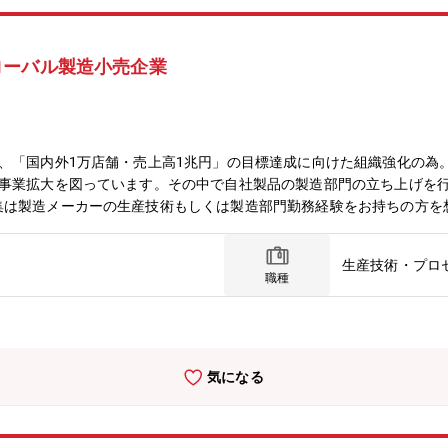
ローバル製造小売企業
、「国内外1万店舗・売上高1兆円」の目標達成に向けた組織強化の為。
、事業拡大を図っています。その中で自社製品の製造部門の立ち上げを
集は製造メーカーの生産技術もしくは製造部門勤務経験をお持ちの方を
容・国内外工場建設の企画/調整、生産設備の選定と導入～工程設定、ラ
海外出張による製造関連調査、海外自社工場との企画調整、現場指導等
生産技術・プロ
す。仕組み、人づくりなど同社の製造体制を、既存メンバーと一緒にな
職種
気になる