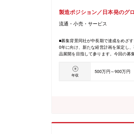
製造ポジション／日本発のグ
流通・小売・サービス
■募集背景同社が中長期で達成をめざす
0年に向け、新たな経営計画を策定し
品展開を目指して参ります。今回の募
ションに携わって頂きます。■職務内
する現場改善計画立案と改善実務指導・
500万円～900万円
の業務経験をお持ちの方は優遇致しま
年収