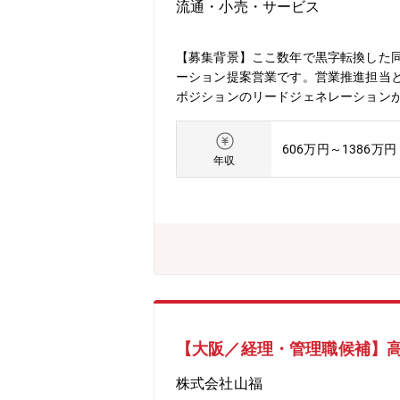
流通・小売・サービス
【募集背景】ここ数年で黒字転換した同
ーション提案営業です。営業推進担当
ポジションのリードジェネレーション
投資対効果も併せてご提案・課題解決
得、見積作成、契約書作成、CRM登録
606万円～1386万円
です。それぞれチームごとにエリアの
年収
ーク、直行直帰のため柔軟な働き方が
チームごとで担当が決まっているため
シェアも契約しているので交通の便が
ーオーシャン市場で安定した成長環境
長距離移動が頻発するなどはありませ
す！■日本全国の医療機関を支える介
を早期に目指せる環境です。
【大阪／経理・管理職候補】
株式会社山福