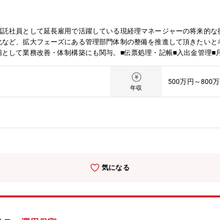
嘱託社員として延長雇用で活躍している現経理マネージャーの将来的な
化など、拡大フェーズにある管理部門体制の整備を推進して頂きたいと
として業務改善・体制構築にも関与。■伝票処理・記帳■入出金管理■
基幹システム入替への参画（初期段階から関与想定）■（将来的に）業
強化【当社の社風・特徴】■創業80年の安定基盤。自己資本比率65％
500万円～800
ア級。料亭・ホテル・百貨店・著名人監修等の高級おせちに企画段階か
年収
を加速していく」フェーズ（仕組みづくりに関われる環境）
気になる