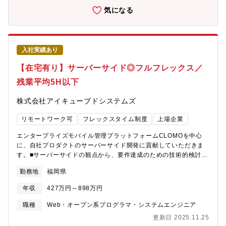
ト ・グループの業績目標達成に向けた売上高、原価率などの数
気になる
値管理と対策 ・メンバーのプロジェクト進捗管理、サポー
ト ・グループ全体の生産性向上にむけた最適化【開発環境】■開
発言語：Java、PHP、Postgres、Objective-C、Swift 等
入社実績あり
【在宅有り】サーバーサイド◎フルフレックス／
残業平均5H以下
株式会社アイキューブドシステムズ
リモートワーク可
フレックスタイム制度
上場企業
エンタープライズモバイル管理プラットフォームCLOMOを中心
に、自社プロダクトのサーバーサイド開発に貢献していただきま
す。■サーバーサイドの観点から、要件達成のための技術的検討、
設計、実装の推進■ハイパフォーマンスなプロダクトを実現するた
勤務地
福岡県
めの企画および実装の推進■チームにとって採用すべき技術領域の
研究調査および導入のための企画推進■チームの生産性向上に対す
年収
427万円～898万円
るプロアクティブな貢献【入社したら得られるもの】同社は働き
方や組織の生産性向上に注目する多くの企業・組織に貢献すべ
職種
Web・オープン系プログラマ・システムエンジニア
く、今まさに成長過程にある会社であるため、既存の概念やルー
更新日 2025.11.25
ルに囚われることなく、自分たちの手で会社を作り上げていく醍