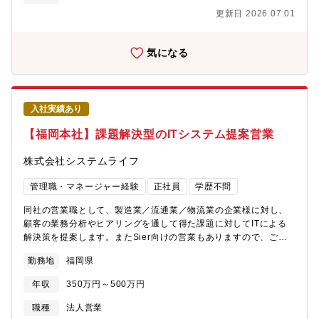
当社グループ企業と連携した民間企業へのソリューション提案・
2024エンジニアブログ：品質とは誰かにとっての価値である
更新日 2026.07.01
販売促進を目的とした展示会出展等のプロモーション企画・新製
https://tech.i3-systems.com/entry/2023/10/23/084116
品、サービスの企画提案既存顧客先への営業がメインとなりま
す。新規顧客に対しては、同社のグループ会社の繋がりからのご
気になる
紹介や、同社別部署の顧客である自治体などへの提案営業など一
部アプローチが含まれます。【本ポジションで得られること】■社
会全体に貢献できるシステムを手がけ、裁量、ビジネスチャンス
ともに広くキャリアを築くことができます■自らの提案で新しい製
入社実績あり
品・サービスを創り出す製品化に向けたプロセスをイチから経験
できます。■多様なステークホルダーとの調整や提案が求められる
【福岡本社】課題解決型のITシステム提案営業
ため、高い折衝能力を身に着けることができます。■定型商材の販
売だけでなく、顧客の真のニーズに向き合い、ゼロから最適な解
株式会社システムライフ
決策を描く経験を通じて、市場価値の高い「IT企画・提案スキ
ル」を磨くことができます。 【社内の雰囲気】個人商店ではなく
管理職・マネージャー経験
正社員
学歴不問
チームで支えあって動く事を大事にしてます。経験年数問わず、
結果を出している人には正当に評価をする文化で、新規事業も積
同社の営業職として、製造業／流通業／物流業の企業様に対し、
極的に進めており、フットワークは軽くチャレンジ精神の高いカ
顧客の業務分析やヒアリングを通して得た課題に対してITによる
ルチャーです。 勤続年数が長い社員も多く、安定基盤の元、腰を
解決策を提案します。またSier向けの営業もありますので、ご経
据えて長く活躍できる環境が整っています。【同社について】株
験に応じて担当する領域をお任せします。お客様の業務内容を分
勤務地
福岡県
式会社リサーチアンドソリューションは、大手建設コンサルタン
析し、必要な情報システムの企画や設計、ソフトウェア開発、現
トである株式会社オリエンタルコンサルタンツを核とするオリエ
場のシステム利用者への操作教育などを総合的に行います。※ソ
年収
350万円～500万円
ンタルコンサルタンツホールディングス（スタンダード市場上
リューション：物流倉庫システム／運輸システム／食肉製造、卸
場）の一員です。福岡と東京に拠点を置き、幅広い分野でソリュ
システム／学校システム／エアライン予約システム／奉行シリー
職種
法人営業
ーションサービスを提供しています。今後は、主力製品である
ズ／他・営業方法：Ｗebマーケティングから問い合わせ経由の商