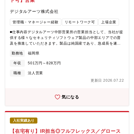
ト可】営業
デジタルアーツ株式会社
管理職・マネージャー経験
リモートワーク可
上場企業
■仕事内容デジタルアーツ中部営業所の営業担当として、当社が提
供する様々なセキュリティソフトウェア製品の中部エリアでの普
及を推進していただきます。製品は純国産であり、急成長を遂げ
ているセキュリティ市場の中でも特に高い需要と市場シェアを誇
勤務地
福岡県
っています。顧客は、中部エリアの全ての民間企業や公共団体、
文教団体です。広範で競争力のあるフィールドで、積極的にチャ
年収
501万円～828万円
レンジし、活発に活躍いただけることを期待しています。■業務詳
細弊社は、国産初のWebフィルタリングソフトウェアベンダーと
職種
法人営業
して、30年以上にわたり日本社会の情報セキュリティを支えてき
更新日 2026.07.22
ました。2025年下期には、ゼロトラストセキュリティの実現に向
けた新製品「Z-FILTER」をリリースしました。さらなる事業拡大
に向け、製品の提案活動を担っていただく営業メンバーを募集し
気になる
ます。あなたの営業力で日本企業や官公庁に革新的なセキュリテ
ィを届け、プロダクトの価値を広めていくことがミッションで
す。◇主な業務内容1. パートナー企業との関係構築・販売支援販
売代理店などのパートナー企業と連携し、長期的な信頼関係を築
入社実績あり
くことが中心となります。具体的には以下のような活動を行いま
す：・パートナー向けの製品説明や技術勉強会の実施・新製品や
【在宅有り】IR担当◎フルフレックス／グロース