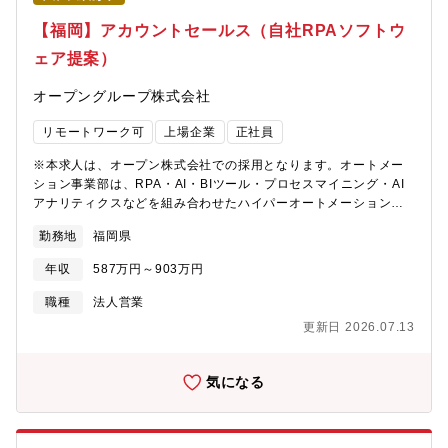
ラ構築・運用のスキルを高めることができます。・チームマネジ
メント: SaaS運用チームのマネージャーとして、マネジメントス
【福岡】アカウントセールス（自社RPAソフトウ
キルを磨き、チームの成長に貢献する経験が得られます。・セキ
ェア提案）
ュリティと信頼性の向上: セキュリティ施策や信頼性向上施策の企
画・実行を通じて、高度なセキュリティ対策や運用ノウハウを身
オープングループ株式会社
に付けることができます。・向上心豊富なチーム: 当社の製品開
発・運用部門では、定期的な任意参加の勉強会が開催されるな
リモートワーク可
上場企業
正社員
ど、新しい知識の習得や共有に積極的なメンバーが多く在籍して
います。
※本求人は、オープン株式会社での採用となります。オートメー
ション事業部は、RPA・AI・BIツール・プロセスマイニング・AI
アナリティクスなどを組み合わせたハイパーオートメーションを
通じて、クライアントにエンドツーエンドの業務自動化を実現す
勤務地
福岡県
る高度なDX体験を提供しています。ニーズの発掘や業務課題の特
定から、プロセス設計・モデル開発・導入・定着化に至るまで、
年収
587万円～903万円
専門性の高いDXコンサルティングを一気通貫で推進。クライアン
トの業務変革と生産性向上を支援するとともに、継続的な付加価
職種
法人営業
値の創出を目指しています。【募集背景】従来型のタスクオート
更新日 2026.07.13
メーションから脱却し、ハイパーオートメーションの導入・拡大
を通じた新たな事業価値の創出を推進するため、体制の強化およ
び人員の拡充を実施します。同ポジションは、各拠点における営
気になる
業機能の強化を担い、中長期的な成長戦略の実現を推進する役割
を担っていただきます。【具体的な職務内容】■導入検討顧客への
営業及びコンサルティング 商談、ヒアリング 課題抽出、解決