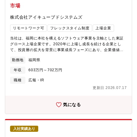
既存製品のクロスセル・アップセルを目的としたセミナーの企
市場
画・運営・必要に応じて、販売代理店と共にエンドユーザーへの
商談に同行し、製品の説明・提案■セールスキャンペーンの推進パ
株式会社アイキューブドシステムズ
ートナー企業の販売活動を支援するセールスキャンペーンの実行
を担当します。マーケティング部門や開発部門と連携し、製品や
リモートワーク可
フレックスタイム制度
上場企業
市場動向に基づいた施策を行います。・キャンペーンの企画・推
進・実施後の効果測定や改善提案◇ポジションの特徴、魅力・営
当社は、福岡に本社を構えるソフトウェア事業を主軸とした東証
業活動に専念できる環境技術的な詳細説明や導入後のフォローに
グロース上場企業です。2020年に上場し成長を続ける企業とし
ついては選任の技術部門が担当するため、営業活動に集中できる
て、投資層の拡大を背景に事業成長フェーズにあり、企業価値向
体制が整っています。?官公庁や大手企業との取引実績多数社会的
上に向けたIR基盤の強化が急務となっています。経営陣と密接に
な意義の高いセキュリティ製品を扱い、日本の情報インフラを支
勤務地
福岡県
連携し、IR戦略立立案から実務を支えていただける方を求めてい
えるやりがいを感じられるポジションです。■取扱製品純国産のデ
ます。▼主な業務・IR計画の作成・投資家向け説明会・証券会社
ジタルアーツ製品（一覧）は、いずれも市場のニーズが高いセキ
年収
603万円～702万円
向けセミナーの企画運営・投資家・アナリストとの面談調整およ
ュリティ製品です。豊富な導入事例・高いシェアに裏打ちされた
び運営・国内・海外投資家からの問い合わせ対応・決算説明資
職種
広報・IR
強い製品力が備わっています。製品のスペックやアップデート情
料・中期経営計画の作成および英語翻訳 ・適時開示・法定開示
報、セキュリティのトレンドなど、社内から得られる情報を積極
更新日 2026.07.17
資料の作成 など▼組織構成経営企画室室長、以下2名の少数精鋭
的に共有し、日々の業務に活用してください。◇ご担当いただく
部隊です。今回はIRを中心としてご経験や興味のある分野で経営
主な製品・i-FILTER：導入実績No.1のWebフィルタリング製品。
企画の幅広い業務に携わっていただく予定です。▼本ポジション
気になる
（市場シェア：55.5％）外部からのサイバー攻撃と、内部からの
の魅力・経営陣と近い距離で連携しながら、IR戦略の企画から実
情報漏えいを同時に防止。多くの法人・公共機関に支持されてお
行まで一貫して携わることができます。経営方針や事業戦略を資
り高い信頼性を誇ります。・m-FILTER：標的型攻撃メールや誤送
本市場へ適切に発信し、投資家との対話を通じて企業価値向上に
信による情報漏えいを防止する、メールセキュリティ分野でNo.1
取り組めることが、このポジションの魅力です。・2020年に東証
の導入実績。（市場シェア：64.6％）企業のメール環境を包括的
入社実績あり
グロース市場へ上場し、ソフトウェア事業を中核に事業拡大を進
に守る「トータルメールセキュリティ製品」です。・FINAL