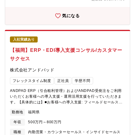
ジメント責任を負うなどステップアップのキャリアも可能です。
ざいます。・高い業界成長性┗昨今の自動運転技術やポケモンGO
カウントマネージャー等と連携したオンボーディング活動■新たな
といった空間情報技術の需要の高さにより、今後も大きく拡大を
オンボーディング手法やプロダクトユースケースを見出し、カス
していく業界となります。・事業の社会貢献性┗パスコ社の空間
タマーサクセス組織・営業への共有、開発・プロダクトへのフィ
気になる
測量技術は災害に対しても貢献しており、昨今の豪雨被害によ
ードバック【魅力】ゆくゆくはカスタマーサクセスのスペシャリ
り、地形や河川がどのように変化したかといったデータを収集
ストとして、幅広い商材に関わっていただき、既存契約のお客様
し、防災の対策を自治体に提供しております。
に対して新商品や新機能の提案します。【働き方】オフィスワー
（https://www.pasco.co.jp/disaster_info/）
クとリモートワークのハイブリッドワーク※出社頻度は部門ごと
入社実績あり
に異なります。【活躍できる人物像】■自身の業務範囲を特定せ
ず、グロースマインドセットで積極的に挑戦できる方■常に顧客や
【福岡】ERP・EDI導入支援コンサル/カスタマー
ユーザー起点で思考し、推進できる方■未知の領域に対して興味関
サクセス
心を持ち、能動的な活動によって機会創出ができる方■高い当事者
意識を持って仕事に取り組むことができる方■GRIT（やり抜く
株式会社アンドパッド
力）が高く、成果を追求することができる方■誠実に物事に向き合
い、素直に学習・吸収できる方■SaaSプロダクトの考え方を理解
フレックスタイム制度
正社員
学歴不問
されている方
ANDPAD ERP（引合粗利管理）およびANDPAD受発注をご利用
いただくお客様への導入支援・運用活用支援を行っていただきま
す。【具体的には】■お客様への導入支援: フィールドセールス担
当からバトンを受け取り、お客様の現状業務を丁寧にヒアリン
勤務地
福岡県
グ。課題やニーズを的確に捉え、最適なシステム導入を支援しま
す。・お客様の現状業務フロー、利用システムの現状分析
年収
500万円～800万円
（AsIs）・課題解決に向けた、最適な業務フローの設計、運用設
計（ToBe）・ANDPAD ERPへのスムーズな導入と、円滑な運用
職種
内勤営業・カウンターセールス・インサイドセールス