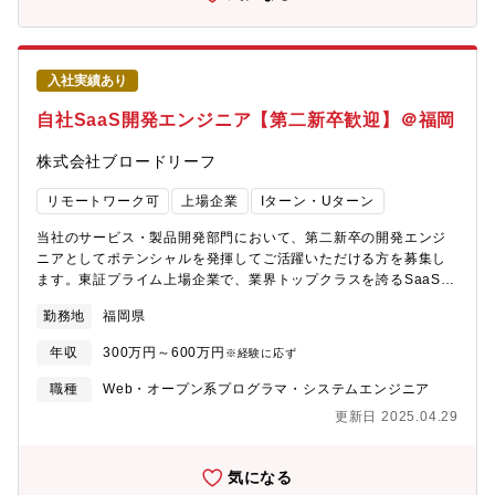
拡大中。上場に向けよりスピード感をもってビジネス拡大を進め
【働き方】・原則出社です。未経験の方も多いので全員で直接で
ています。「決済代行会社」という枠組みを超え、これまでにな
のコミュニケーションを通して手厚くサポート・支援をしていた
い新しい価値をともに創り上げていく存在へと成長する、その強
だける環境が整っています。【魅力】・独自開発の経営支援シス
い意志を示すため2025年10月には社名を変更することといたしま
テムとコンサルティングの融合で、1万社超の支援実績・経営者層
入社実績あり
した。■業務内容自社決済サービス「e-SCOTT」 などの土台とな
と直接対話し、経営改革・DX推進の最前線で活躍できる・年収
るオンプレインフラ基盤の企画・設計構築から運用まで幅広くご
自社SaaS開発エンジニア【第二新卒歓迎】＠福岡
648～1200万円、実績・役割に応じた報酬決定ミーティングあ
担当いただきます。クレジットカード決済やQRコード決済など多
り・中小企業診断士資格取得支援や独立支援など、長期的なキャ
様なオンライン処理を担う、取扱高2.3兆円規模の大規模決済サー
株式会社ブロードリーフ
リア形成を後押しでき、高いスキルを身に着けられます【福利厚
ビスの高速処理かつ高可用性が求められるシステム構築・運用を
生】・中小企業診断士資格取得支援（合格祝い金100万円、受講費
お任せいたします。・オンプレシステムのサーバ構成検討～構
リモートワーク可
上場企業
Iターン・Uターン
補助）、従業員持株会（会社拠出50％上乗せ）、独立支援制度、
築・運用保守（今後クラウドシフトの可能性あり）・社内ネット
家族手当、退職金制度（勤続20年以上）、動画学習アカデミー等
ワークの全体設計・構築・保守・キャパシティ管理、モニタリン
当社のサービス・製品開発部門において、第二新卒の開発エンジ
グ、パフォーマンス改善、セキュリティ導入・営業・企画・開発
ニアとしてポテンシャルを発揮してご活躍いただける方を募集し
部門からの変更要求への対応・計画的なメンテナンス業務（深夜
ます。東証プライム上場企業で、業界トップクラスを誇るSaaSの
作業後代休などあり）ベンダーコントロールを行いながら、プロ
開発エンジニアとして経験を積み、将来的にはプロジェクトリー
勤務地
福岡県
ジェクトを推進いただきます。※案件により、手を動かして構築
ダー・プロジェクトマネージャー、先端技術領域でのITスペシャ
を行うこともあります■配属部署IT Infrastructure Unit On-premis
リストを目指してみませんか？※勤務地によって業務内容や給与
年収
300万円～600万円
※経験に応ず
Group（グループマネージャー以下12名）30～40代の中途入社の
等の待遇が変わることはありません、福岡へのUターン・Iターン
メンバーが多く在籍しており、馴染みやすい環境です。※今回の
も歓迎です【主な業務内容】■弊社SaaS製品のサービス開発業務
職種
Web・オープン系プログラマ・システムエンジニア
募集は福岡オフィス勤務となります。福岡には2名の社員が在籍し
（設計・開発・テスト・運用など）■プロジェクトリーダー候補と
更新日 2025.04.29
ています。東京本社とは常時会話可能なシステムを導入してお
して、プロジェクト運営の補佐業務※上記は一例です、ご経験や
り、スムーズなコミュニケーションが可能です。
スキル、適性によってお任せする業務はすり合わせを行います
【期待する役割】■ポテンシャルを発揮して意欲的に技術のキャッ
気になる
チアップを行う■開発部門の一員として、サービス・製品の品質向