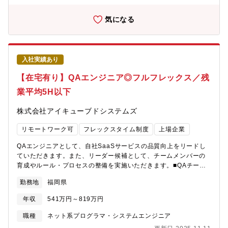
醐味を感じながら仕事ができます。【募集背景】2022年にコーポ
レートブランドを大きく刷新をし、第三創業期としてチャレンジ
気になる
も進めていく中でチーム体制の強化（増員）もしたく採用をして
おります。【同社について】◎福岡と東京に本社、大阪、札幌、
仙台、名古屋、広島に営業機能を中心にオフィスを構える、約140
名の社員で構成のグロース市場上場のSaaS企業◎同社は働き方や
入社実績あり
組織の生産性に課題を抱えている組織（法人）向けにクラウドや
モバイルの技術を駆使したソリューション（MDM）を提供をし
【在宅有り】QAエンジニア◎フルフレックス／残
MDM市場13年連続シェアTOPを誇る成長企業！◎主力製品である
業平均5H以下
［CLOMO］は企業や学校などの法人がスマートフォンやタブレッ
トPCなどを安全に利用するためのセキュリティ【働き方の番人】
株式会社アイキューブドシステムズ
として必須のインフラであり、顧客数8,000社超。◎具体的なお客
様先は従業員500名を超える大企業が主な取引先になりますが民間
リモートワーク可
フレックスタイム制度
上場企業
企業・医療機関・教育機関・行政など業種問わず全国で幅広く導
入。継続率も97.4％と高い水準を誇る。【CLOMOの強み】◎ブ
QAエンジニアとして、自社SaaSサービスの品質向上をリードし
ランド力：「国内13年連続シェアNo.1」「日本初のiOS対応
ていただきます。また、リーダー候補として、チームメンバーの
MDM」◎営業力：「大手販売パートナーによる広域販売網」「技
育成やルール・プロセスの整備を実施いただきます。■QAチーム
術的知識の豊富な営業とコンサルタント」◎サポート力：「10年
のリード■テスト計画の立案、テスト仕様策定、テスト設計、進捗
以上のノウハウを積み重ねた社内のカスタマーサクセスチーム」
勤務地
福岡県
の管理■E2Eテスト自動化推進■テストインフラの構築/運用■テス
◎機能的優位性：「製品開発力」「世界で10社のみのAndroidの
トプロセスの改善■不具合管理、不具合分析【求める人物像】▼プ
認定取得」◎ユーザー体験：「ベンダーフリー」「高い操作性
年収
541万円～819万円
ロダクト面：CLOMOは企業や病院、官公庁、学校などのモバイル
（UI）へのこだわり」【働き方について】◎在宅と出社を組み合
管理と活用を支援し、働き方の改善や生産性向上、DXの推進に貢
職種
ネット系プログラマ・システムエンジニア
わせたハイブリッドワークが中心（出社頻度は週1～2回程度（開
献しており、モバイルに関する管理や活用、セキュリティといっ