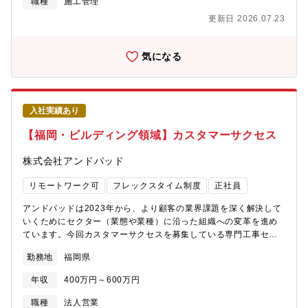
職種
施工管理
録作成）・新規入場者への入場教育やKYの補助・工事概要や工程
更新日 2026.07.23
表などのANDPADの設定 ほか・サービス開発・顧客ニーズの可
視化、サービス仕様の策定、競争優位性の磨き込みなど・営業・
プリセールス/提案/戦略策定・顧客課題の特定、ソリューション提
気になる
案、勝ち筋の見極めなど・オンボーディング・運用設計、社内外
説明会・組織設計/立ち上げ/拡大・人材要件定義、採用、メンタリ
ング、人材配置など・チームメンバーのマネジメント※即戦力と
して監督業務に対応いただきながら、業務の標準化やオフサイト
入社実績あり
業務への切り出しなどのコンサル領域についても並走いただきま
す。若手社員へのOJTや教育、協力会社でのオンボーディングを
【福岡・ビルディング領域】カスタマーサクセス
通じて、人材育成とDX推進の底上げに貢献いただけるポジション
です。【チームについて】15名(マネージャー1名、メンバー14名)
株式会社アンドパッド
が在籍するプロジェクト企画部の所属になります。【働き方につ
いて】現場へ赴く業務だけではなく、オンラインで業務を進める
リモートワーク可
フレックスタイム制度
正社員
ことも可能なポジションです。また隔週で出社日を設けて対面で
コミュニケーションをとれる機会も作っています。【魅力】・こ
アンドパッドは2023年から、より顧客の業界課題を深く解決して
れまでの現場経験を活かしながら、いままでとは違う役割で建設
いくためにセクター（業態や業種）に沿った組織への変革を進め
産業に携われます。・１社だけの課題解決だけではなく、業界全
ています。今回カスタマーサクセスを募集している専門工事セク
体を横断的な視点で課題解決ができるポジションです。・自ら手
ターは、住宅セクターに続く、第二の柱を作ることをミッション
勤務地
福岡県
を動かしながらも、組織を大きくしていく仕組みづくりまで経験
に新設されました。サブコン、内装、駆体の工事、外構/エクステ
できます。・まだ事業立上げ過程のため確立された業務/やり方は
リア等の専門工事を業務として手がける顧客を担当するこの組織
年収
400万円～600万円
無く、ご自身とチームの創意工夫で自由度高く事を創っていくこ
は、まだ0→1の状況に近い事業フェーズであり、異なる商流が混
とが可能です。・BPO事業のコア人材として、営業、カスタマー
在する専門工事セクターならではの複雑性のあるマーケットに向
職種
法人営業