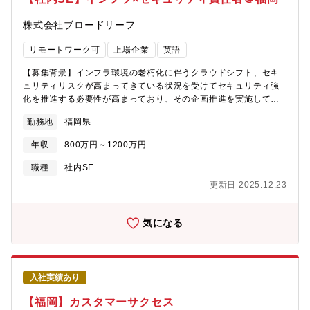
週1～2回程度（開発部門は週2回））◎フルフレックスタイム制
ト。対応事例をナレッジ化し、チーム全体の支援品質向上に貢
（1日8時間、6:00-22:00の時間帯で自由に勤務することができる
献。
株式会社ブロードリーフ
ので途中離席やお子様の送り迎えなどの中抜けも可能）◎テレワ
ーク勤務の完備：モニター／イスの貸与や必要な備品の経費精算
リモートワーク可
上場企業
英語
が可能／在宅勤務手当による水道光熱費・通信費補助有／インタ
ーネット回線開設の初期費用補助◎育休産休取得率100％（男性育
【募集背景】インフラ環境の老朽化に伴うクラウドシフト、セキ
休取得率50％以上）
ュリティリスクが高まってきている状況を受けてセキュリティ強
化を推進する必要性が高まっており、その企画推進を実施してい
ただく人材を募集しております。また、チームでは運用保守も実
勤務地
福岡県
施していますので、その管理や効率化も担って頂きたいと考えて
おります。単純な管理のみではなく、最新技術や会社のニーズを
年収
800万円～1200万円
くみ取った提案をすれば実行できる機会が得られますのでご自身
のスキル向上や守備範囲の拡張が見込め、市場価値向上につなが
職種
社内SE
ります。【業務内容】情報システム部門のインフラ・セキュリテ
更新日 2025.12.23
ィチームにて、以下の業務に携わっていただきます。■インフラ
（ネットワーク、サーバー、クラウド環境など）全般における改
善提案とその実行■社内セキュリティ対策の企画提案・構築■上記
気になる
インフラ・セキュリティ環境の運用保守■各プロジェクトの進捗管
理■パートナー（契約外注社員）管理業務積極的なインフラ投資に
よりセキュリティ環境向上を推進中です【組織構成】・20名（契
約外注社員8名、派遣社員2名含む）・部長1名、課長1名・男女比
入社実績あり
8:2部署は「業務システムチーム」と「インフラセキュリティチー
ム」に分かれており人数割合は50:50です※現在、メンバーは東京
【福岡】カスタマーサクセス
にて勤務しております。したがって、リモートにてマネジメント