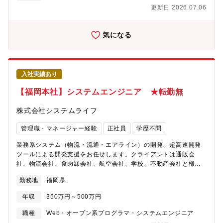
開始のサポート■プリセールス活動: フィールドセールスと連携
更新日 2026.07.06
し、お客様への提案活動にも積極的に参加。・顧客の課題やニー
ズをヒアリングし、最適なソリューションを提案・デモンストレ
ーションや提案資料の作成、プレゼンテーションの実施・技術
気になる
的、かつ、専門的な知見を活かし、顧客の疑問や不安を解消■デー
タ移行支援: 既存システムからのデータ移行もサポート。スムーズ
な移行を実現し、お客様の負担を軽減します。・データ移行要件
の定義、移行スケジュールの策定・データ移行作業の進捗管理、
入社実績あり
問題発生時の対応■業務改善コンサルティング: 収集したデータに
基づき、お客様の業務改善を支援。経営課題の解決に貢献しま
【福岡本社】システムエンジニア ★転勤無
す。・ANDPAD Analyticsを活用した経営数値の分析、改善提
案・業務効率化、生産性向上のためのコンサルティングまた、将
株式会社システムライフ
来的には、導入支援のスペシャリストだけでなく、アカウントマ
ネージャーとして、顧客との長期的な関係構築や、より深いレベ
管理職・マネージャー経験
正社員
学歴不問
ルでのコンサルティングに挑戦することも可能です。【魅力】・
50兆円規模の巨大マーケットである「建築・建設業界」に対し
業務系システム（物流・流通・エアライン）の開発、超高速開発
て、ANDPAD ERP（基幹システム）を通じてDX推進の要として
ツールによる開発支援をお任せします。クライアントは通販会
かかわることができます。・Vertical SaaSであるため、顧客の声
社、物流会社、食肉卸会社、航空会社、学校、不動産会社と様々
をスピーディにプロダクトに反映させることができ、顧客と共に
ですが、大規模なシステムの開発からバージョンアップ、保守と
勤務地
福岡県
プロダクトを育てていく事ができます。・組織の立ち上げメンバ
トータルに行っていただきます。【案件例】・通販業界向け受
ーとしてかかわっていただきます。現在の少数精鋭部隊からの組
注、販売管理システム（基礎化粧品を製造、販売する大手製薬会
年収
350万円～500万円
織創りに携わることができます。【配属先について】平均年齢は
社など）・物流、流通業向け倉庫管理システム（物流倉庫、運輸
30歳前後と比較的大人で落ち着いた雰囲気の組織です。【働き
倉庫、3PL業者など）・航空会社向け予約システム、顧客管理シ
職種
Web・オープン系プログラマ・システムエンジニア
方】オフィスワークとリモートワークのハイブリッドワーク※出
ステム（中小航空会社）・学校向け入試、教務、財務管理システ