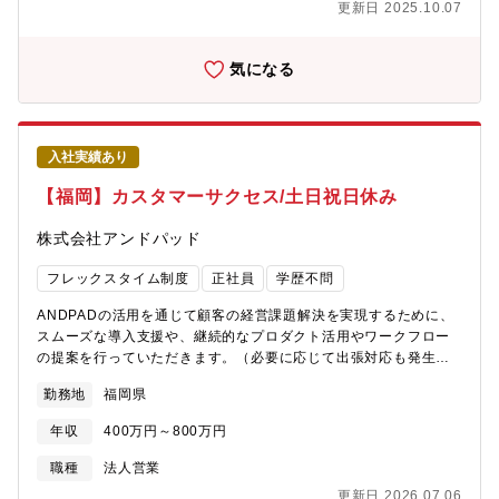
更新日 2025.10.07
ては様々な希望が実現しやすい部署です。「一定の案件数を対応
宮崎のいずれか【同社について】同社は、1953年に航空測量会社
してワークフローの型化」や「経営改善を見据え、複数のプロダ
として創業し、航空写真から地図をつくる技術を駆使して戦後の
クトを組み合わせた提案」など希望するキャリアの可能性を追求
日本国土の復興に尽力してまいりました。1999年には、セコムグ
気になる
している体制です。【業務・キャリア事例】◆新規のアンドパッ
ループの一員となり、「社会システム産業」の構築に向け地理空
ドユーザーに対して利用定着をオンボードを通して支援します。
間情報サービス事業領域を担っております。現在では、人工衛星
決裁者様との距離も近く、より現場の反応が感じられるオンボー
や航空機、ドローンなどを使って離れた場所から地球上のあらゆ
ディング支援が可能です。またワークフローの型化・業務効率化
る事象を捉える「遠隔の視点」、社会課題の現場に身を置き、見
入社実績あり
から社内のナレッジ・ノウハウの蓄積にも繋がります。◆アカウ
て・聞いて・触ることで社会の現状を捉える「近接の視点」、さ
ントマネージャーとしてよりクライアントの事業全体を理解した
らにAIやIoT・GIS・画像処理などの技術を使って、取得した情報
【福岡】カスタマーサクセス/土日祝日休み
上で課題解決から事業成長を実現するための提案が求められま
を「分析・解析」する技術を加えた“３つの優位性”を融合して、社
す。幅広い（工事部、経理部、経営層など）部署の方との関わり
会課題の解決に資するソリューションの創出に努めております。
株式会社アンドパッド
も多く、業務改善を皮切りに経営課題に踏み込んでいくコミュニ
2025年からは、新たに伊藤忠商事株式会社の資本参加により、さ
ケーションや未来を見据えたあるべき事業を顧客と伴走しながら
らなる飛躍と企業成長に向けた取り組みを開始しております。
フレックスタイム制度
正社員
学歴不問
提示していくことが求められます。顧客の目線に立ってニーズの
【同社の魅力】・業界リーディングカンパニー┗パスコ社は地図
深堀と顕在化を行いプロダクト開発へのフィードバックや新機能
データの作成から公共機関、民間企業にソリューションを行う所
ANDPADの活用を通じて顧客の経営課題解決を実現するために、
提案などに関われます。◆対するお客様様の規模感によって社内
まで、一貫した空間情報ソリューションを提供しています。 ゼ
スムーズな導入支援や、継続的なプロダクト活用やワークフロー
で細分化されていることも多く、コミュニケーションを取る方も
ンリン社や昭文社といった地図メーカーと違う点は、衛星を保有
の提案を行っていただきます。（必要に応じて出張対応も発生い
増えるため、より相手に合わせた提案や型化が必要になってきま
しているため自社で測量ができ、地図データを保有している点に
たします）＜具体的な仕事内容＞■顧客の本質的ニーズを捉え、サ
勤務地
福岡県
す。そのためより深くお客様に入り込むことが重要となります。
なります。 一般的な地図会社をパスコ社からデータを買い取
クセス計画（オンボーディングプラン、スケジュール等）を立
上記は事例の一つですが、今後描いていきたいキャリアに合わせ
り、地図を作成しており、空間情報技術は様々なサービスやソリ
案・実行■スムーズなサービス導入から運用に向けた支援（契約会
年収
400万円～800万円
て様々な業務領域をお任せしていく予定です。ゆくゆくは、経営
ューションとして展開しておりますが、 元のデータを保有して
社様との導入打ち合わせ、ANDPAD利用説明会の実施等）■決裁
層とのハイサクセスの実現を行うスペシャリストや、サクセスの
いるという業界の優位性がございます。・安定した収益基盤┗収
者・意思決定者・決裁フローを理解し、次回更新までのシナリオ
職種
法人営業
知見を活かしたプロダクト開発への関与、顧客のアカウントマネ
益の約80%は公共機関から得ているため、安定した経営基盤がご
設計と更新合意に向けた自律的活動■規模の大きい顧客に対し、ア
更新日 2026.07.06