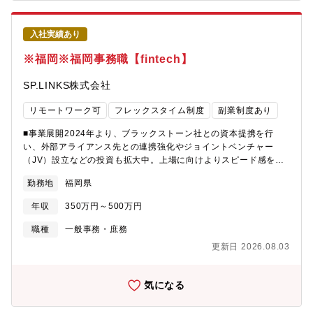
験】●主体的なアイデアがカタチになる: 役職や部署に関係なく、
は、AI／IoT技術を駆使した最適で最先端な最適なサービスを先行
AIを活用した業務効率化やサービス導入のアイデアを直接提案で
して提供しております。日本の電力システムの最先端の仕組みを
きます。自分の動かし方次第で会社全体を変革していくお応えを
メーカーの枠にとらわれずベンダーフリーに開発・提供していく
入社実績あり
感じられます。 ●圧倒的な安定基盤上のチャレンジ: 東証上場グル
ことが可能です。【最近のプレスリリース】◆カナダの大手年金
ープの強固な経営・財務基盤があるからこそ、腰を据えて新しい
※福岡※福岡事務職【fintech】
基金であるCDPQから700 億円の資金調達◆経済産業省の再エネ
技術検証や投資プロジェクトに挑戦可能です。 【ミッションおよ
アグリおよびDERアグリ実証事業に採択◆オムロングループとEV
び業務内容】社内のAI活用・業務効率化（社内AX）にとどまら
SP.LINKS株式会社
向けスマート充放電サービスの実証実験を開始◆JFEエンジニアリ
ず、『明積』をはじめとする自社プロダクトや自治体・顧客向け
ング／スマートエナジー熊本とアクアドームくまもとおよび熊本
サービスへのAI実装（社外AX）まで見据えた役割を期待していま
リモートワーク可
フレックスタイム制度
副業制度あり
市立必由館高等学校へ大型蓄電池設備を導入【組織構成】事業企
す。経営視点・ビジネス視点からAI活用を主導していただきま
画室 3名
す。・AI技術（LLM、生成AIツール、RAG、その他データ解析
■事業展開2024年より、ブラックストーン社との資本提携を行
等）を活用した社内業務効率化の企画・提案・プロトタイプ開発
い、外部アライアンス先との連携強化やジョイントベンチャー
・社内へのAI導入に向けた啓発活動、タスクフォースの推進 ・各
（JV）設立などの投資も拡大中。上場に向けよりスピード感をも
事業部（システム/ビジネスソリューション）のデータ状況の把握
ってビジネス拡大を進めています。「決済代行会社」という枠組
勤務地
福岡県
と活用方法の検討 ・『明積』等の自社プロダクトや自治体・顧客
みを超え、これまでにない新しい価値をともに創り上げていく存
向けサービスへのAI活用・実装の検討（社外AX）■募集背景AIに
在へと成長する、その強い意志を示すため2025年10月には社名を
年収
350万円～500万円
よる事業変革（AX）を加速させるための、戦略的リーダー枠とし
ソニーペイメントサービスからSP.LINKSへ変更することといたし
ての採用です。■配属部署お持ちの経験や強みに基づいて、組織構
ました。■募集背景チームメンバーの担当ポジション変更、および
職種
一般事務・庶務
成やポジションそのものを柔軟に設計します。【社内の雰囲気】
来期の福岡オフィス移転に伴う業務拡大のため。■業務内容社内の
更新日 2026.08.03
経験年数問わず、結果を出している人には正当に評価をする文化
業務セキュリティールーム内でカード番号をはじめとする個人情
で、新規事業も積極的に進めており、フットワークは軽くチャレ
報を取り扱う作業及び、加盟店からのお申込み受付・カード会社
ンジ精神の高いカルチャーです。 勤続年数が長い社員も多く、安
申請・登録する作業を行います。■クレジットカード決済の不正取
気になる
定基盤の元、腰を据えて長く活躍できる環境が整っています。■こ
引に関する照会・問い合わせ対応（専用システムでの検索、
の仕事で得られるもの・AI推進のパイオニアとして、社内の仕組
Excel・Access・Kintoneでのデータ入力・修正・保存）→対応に