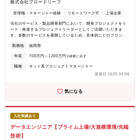
株式会社ブロードリーフ
JavaScript（TypeScript、Angular）、HTML5、
CSS3（Sass）・ツール・プラットフォーム: Eclipse、IntelliJ、
管理職・マネージャー経験
リモートワーク可
上場企業
Visual Studio Code、Docker、Jenkins、CI/CD、
Kubernetes、nginx、GitLab・データベース: Cassandra、
当社のサービス・製品開発部門において、開発プロジェクトをリ
Elasticsearch、Redis、CloudSQL・クラウド: GCP、AWS・
ード・推進するプロジェクトリーダーとしてご活躍いただきま
OS: Windows、macOS、Linux、Android、iOS【同社の魅力】
す。多数のサービスを展開しているため、具体的にどのプロジェ
当社は自動車アフターマーケットを支える各事業者向けに『パッ
クト・製品群を担当いただくかは面接を通じて適性やご希望を通
勤務地
福岡県
ケージメーカー』として、業務支援パッケージシステムを提供
じてアサインを予定しております。※勤務地によって業務内容が
し、シェアNo1を誇っています。当社の圧倒的No1の秘訣は、30
変わることはありません、福岡へのUターン・Iターンも歓迎です
年収
700万円～1200万円
※経験に応ず
年のビジネス展開で培った日本有数のビッグデータ※です。今後
【募集背景】現在、多数のプロジェクトが並行して動いており、
はこのデータを活かし、整備工場や部品商などをつなぐクラウド
業績も大きく伸びている最中です。更なる事業の成長と市場の需
職種
ネット系プロジェクトマネージャー
プラットフォームサービスを創出しさらにマーケットを発展させ
要に応えるための人員追加募集となります。【業務内容】国内ト
更新日 2025.04.08
ていこうと考えております。クラウド開発部門を大幅に強化する
ップシェアを誇るエンタープライズサービスのプラットフォーム
予定です。昨今、車は個人所有からカーシェアへ移行しています
構築、開発フレームワーク開発、AI・ブロックチェーン等の先端
が、車の出回る台数は減少していません。ガソリン車からEVに変
技術の研究開発を実施しています。「エンタープライズサービス
気になる
わり整備のニーズやバリエーションが増える一方で整備業者は減
こそ革新が必要！」をテーマに、大規模エンタープライズシステ
少の傾向にあります。整備業者の1社1社が効率的なメンテナンス
ムを最新のアーキテクチャで再定義しています。 マイクロサービ
を求められる中、業務効率（アナログ→デジタル）システムのニ
ス アーキテクチャ、マルチクラウド、 AIサービスを開発するため
ーズが上昇しています。業界シェアNo1である当社が、取引先ひ
の、プラットフォームやフレームワークの開発・保守に携わって
入社実績あり
いては業界のDXを推進していきたいと考えております。「パッケ
いただきます。【想定ポジション】・基盤エンジニア・システム
ージメーカー」から自動車アフターマーケット全体を支援する
アーキテクト・ソフトウェア エンジニア・データベース アドミニ
データエンジニア【プライム上場/大規模環境/先端
『プラットフォーマー』として、自動車アフターマーケットを支
ストレーター・クラウド インフラ・ネットワーク エンジニア・AI
技術】
える各事業者や3rdパーティー保有するベンダー、ユーザーをシー
エンジニア、データサイエンティスト・SRE エンジニア※幅広い