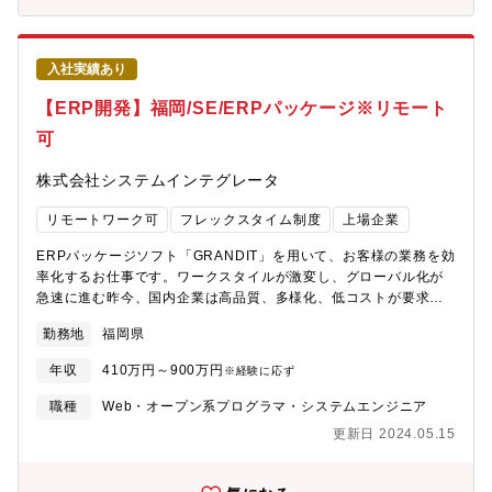
上マインドを持って取り組む■将来的なプロジェクトリーダー候補
として、プロジェクト管理・進行にも関心を持って業務に取り組
む【具体的なプロジェクト例】1. 新サービスの企画・開発におけ
入社実績あり
るプロダクトマネジメント・プロジェクトマネジメント ・プロ
ジェクトを主導し、計画策定から実行、完遂までを一貫して推
【ERP開発】福岡/SE/ERPパッケージ※リモート
進 ・市場調査や顧客ヒアリングを通じた新サービスの企画立
可
案 ・開発ロードマップの策定および実行 ・ステークホルダー
との調整、進捗管理2. リリース済みプロダクトの機能開発・改
株式会社システムインテグレータ
善 ・既存サービスにおける機能拡充の計画・実行 ・システム
のリファクタリング、パフォーマンスチューニング ・ユーザー
リモートワーク可
フレックスタイム制度
上場企業
からのフィードバックを基にした継続的な改善活動3. 大手企業向
けSI案件のプロジェクト管理 ・当社のパッケージサービスをベ
ERPパッケージソフト「GRANDIT」を用いて、お客様の業務を効
ースとしたカスタマイズ案件の管理 ・顧客の要望に基づく機能
率化するお仕事です。ワークスタイルが激変し、グローバル化が
開発のディレクション ・エンジニアチームと連携し、納期・品
急速に進む昨今、国内企業は高品質、多様化、低コストが要求さ
質を担保したプロジェクト推進以下は開発環境の一例です。【技
れ生き残りをかけた厳しい競争にさらされています。業務を効率
術環境】・開発言語: Java（Spring、SpringBoot）、C♯、
勤務地
福岡県
化してコストダウンを図るにはデジタル化、IT化が最も有効な手
JavaScript（TypeScript、Angular）、HTML5、
段です。その中でも企業の根幹をなす基幹業務システム（ERP）
CSS3（Sass）・ツール・プラットフォーム: Eclipse、IntelliJ、
年収
410万円～900万円
※経験に応ず
は全ての企業でなくてはならないものとなっております。 今回皆
Visual Studio Code、Docker、Jenkins、CI/CD、
様にお願いしたいのは、基幹業務システム導入のお仕事ですの
職種
Web・オープン系プログラマ・システムエンジニア
Kubernetes、nginx、GitLab・データベース: Cassandra、
で、会計、販売、購買、物流、生産、貿易、会計と非常に幅広い
Elasticsearch、Redis、CloudSQL・クラウド: GCP、AWS・
更新日 2024.05.15
業務知識とIT技術が必要となりますが、大変価値のあるキャリア
OS: Windows、macOS、Linux、Android、iOS★魅力■事業の安
を身に付けることができます。 具体的には、お客様の業務の課題
定性当社は自動車アフターマーケットを支える各事業者向けに業
を洗い出し、FIT&GAP分析を行い、その後、要件定義、設計、製