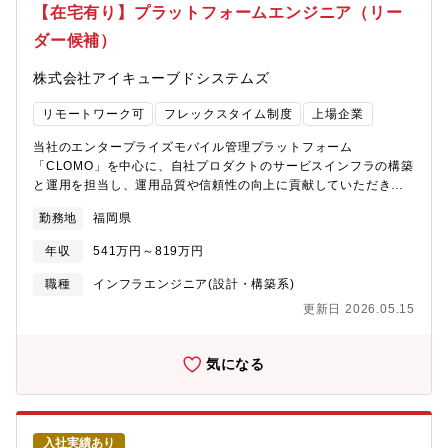
【在宅有り】プラットフォームエンジニア（リー
操作性（UI）へのこだわり」【働き方について】◎在宅と出社を
組み合わせたハイブリッドワークが中心（出社頻度は週1～2回程
ダー候補）
度（開発部門は週2回））◎フルフレックスタイム制（1日8時間、
6:00-22:00の時間帯で自由に勤務することができるので途中離席
株式会社アイキューブドシステムズ
やお子様の送り迎えなどの中抜けも可能）◎テレワーク勤務の完
備：モニター／イスの貸与や必要な備品の経費精算が可能／在宅
リモートワーク可
フレックスタイム制度
上場企業
勤務手当による水道光熱費・通信費補助有／インターネット回線
開設の初期費用補助◎育休産休取得率100％（男性育休取得率
当社のエンタープライズモバイル管理プラットフォーム
50％以上）
「CLOMO」を中心に、自社プロダクトのサービスインフラの構築
と運用を担当し、運用品質や信頼性の向上に貢献していただきま
す。また、リーダ候補として、チームのリードや将来的にはマネ
勤務地
福岡県
ジメントを担当いただける方を求めています。■主な業務内容・自
社サービス環境の構築・運用: Microsoft Azureをはじめとする
年収
541万円～819万円
IaaS、PaaS上にサービス環境を構築し、運用していただきま
す。・セキュリティ施策の企画・実行: クラウド上のシステムやネ
職種
インフラエンジニア(設計・構築系)
ットワークのデータ保護のためのセキュリティ施策を企画し、実
更新日 2026.05.15
行します。・サービス信頼性向上の施策: サービスの信頼性を向上
させるための各種施策を企画し、実施します。・障害対応: サービ
ス障害が発生した際の応急措置および迅速な復旧作業を行いま
気になる
す。■職場環境・最新技術の活用: 当社ではKubernetesやDocker
を使用しており、最新のコンテナ技術やオーケストレーションツ
ールに触れる機会があります。・クラウド技術の深化: Microsoft
Azureをはじめとするクラウドプラットフォームを利用したインフ
入社実績あり