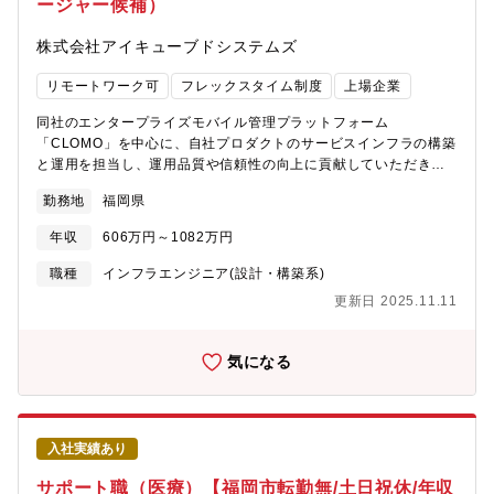
ージャー候補）
データサイエンス領域のサポート・連携 ・分析用データマート
の設計・作成 ・データサイエンティストと連携し、分析業務を
株式会社アイキューブドシステムズ
加速させるためのインフラ構築■プロジェクトマネジメント・推
進 ・関連部門やステークホルダーとの要件調整・進行管理 ・
リモートワーク可
フレックスタイム制度
上場企業
チームメンバーや協力会社のマネジメント など【期待する役割】
■データエンジニアリングの中核としてのリード ・データ基盤や
同社のエンタープライズモバイル管理プラットフォーム
パイプライン構築における技術選定・アーキテクチャ設計 ・運
「CLOMO」を中心に、自社プロダクトのサービスインフラの構築
用・保守体制の構築と継続的な改善■データドリブンな文化の醸
と運用を担当し、運用品質や信頼性の向上に貢献していただきま
成 ・データ活用の意義や手法をチーム・社内に浸透させ、プロ
す。また、プラットフォームエンジニアチームのマネージャーと
ジェクトを推進 ・ステークホルダーやエンジニアとのコミュニ
勤務地
福岡県
して、チームのマネジメントも行っていただきます。【主な業務
ケーションを活性化し、情報共有を促進【技術環境】・開発言語:
内容】■自社サービス環境の構築・運用: Microsoft Azureをはじめ
Java（Spring、SpringBoot）、C♯、JavaScript（TypeScript、
年収
606万円～1082万円
とするIaaS、PaaS上にサービス環境を構築し、運用していただき
Angular）、HTML5、CSS3（Sass）・ツール・プラットフォー
ます。■セキュリティ施策の企画・実行: クラウド上のシステムや
職種
インフラエンジニア(設計・構築系)
ム: Eclipse、IntelliJ、Visual Studio Code、Docker、
ネットワークのデータ保護のためのセキュリティ施策を企画し、
Jenkins、CI/CD、Kubernetes、nginx、GitLab・データベース:
更新日 2025.11.11
実行します。■サービス信頼性向上の施策: サービスの信頼性を向
Cassandra、Elasticsearch、Redis、CloudSQL・クラウド:
上させるための各種施策を企画し、実施します。■障害対応: サー
GCP、AWS・OS: Windows、macOS、Linux、Android、iOS※
ビス障害が発生した際の応急措置および迅速な復旧作業を行いま
気になる
上記は一例です。プロジェクトに合わせて最適なツールを選定
す。【入社したら得られるもの】■最新技術の活用: 同社では
し、検証・導入を行います。★このポジションの魅力■多様なデー
KubernetesやDockerを使用しており、最新のコンテナ技術やオ
タ・多彩な事業へのアプローチ 当社が持つさまざまな事業領域
ーケストレーションツールに触れる機会があります。■クラウド技
のデータを横断的に扱い、新たなビジネス価値を創造するチャン
術の深化: Microsoft Azureをはじめとするクラウドプラットフォ
スがあります。■最先端のデータ基盤・ツールに触れられる クラ
入社実績あり
ームを利用したインフラ構築・運用のスキルを高めることができ
ウドやビッグデータ技術、AI・MLなどのトレンドを活用してプロ
ます。■チームマネジメント: SaaS運用チームのマネージャーとし
サポート職（医療）【福岡市転勤無/土日祝休/年収
ジェクトを推進できます。■チームビルディングに貢献できる プ