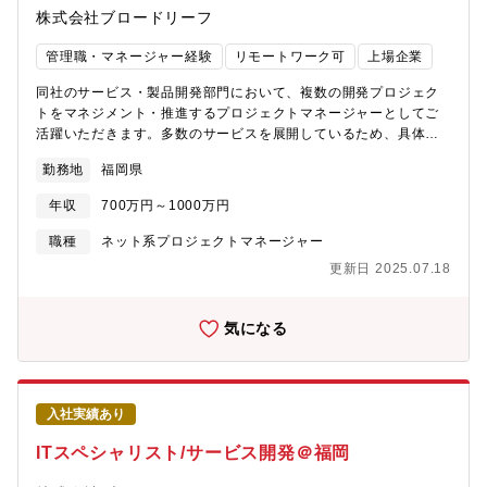
株式会社ブロードリーフ
管理職・マネージャー経験
リモートワーク可
上場企業
同社のサービス・製品開発部門において、複数の開発プロジェク
トをマネジメント・推進するプロジェクトマネージャーとしてご
活躍いただきます。多数のサービスを展開しているため、具体的
にどのプロジェクト・製品群を担当いただくかは面接を通じて適
勤務地
福岡県
性やご希望を通じてアサインを予定しております。※勤務地によ
って業務内容が変わることはありません、福岡へのUターン・Iタ
年収
700万円～1000万円
ーンも歓迎です。【募集背景】現在、多数のプロジェクトが並行
して動いており、業績も大きく伸びている最中です。更なる事業
職種
ネット系プロジェクトマネージャー
の成長と市場の需要に応えるための人員追加募集となります。プ
更新日 2025.07.18
ロジェクトとしてマネージャーとして熱意を持って仕事に取り組
める方の参画を期待しています。【期待する役割】・プロジェク
トマネージャーとして複数のプロジェクト、大規模なプロジェク
気になる
トを円滑に進行させる・プロジェクト関係者、ステークホルダー
としっかり対話を積み重ねて、良好な関係を築く・プロジェクト
の意義をチームに浸透させ、エンゲージメントを高める【職務内
容】・サービス開発プロジェクトのプロジェクトマネージャーと
入社実績あり
しての業務全般・プロジェクトの進捗状況、予算の配分、リソー
スの割り当てと管理・協力会社を含むプロジェクトメンバーのマ
ITスペシャリスト/サービス開発＠福岡
ネジメント※上記は一例です【技術環境】※開発環境の一例で
す・開発言語: Java（Spring、SpringBoot）、C♯、