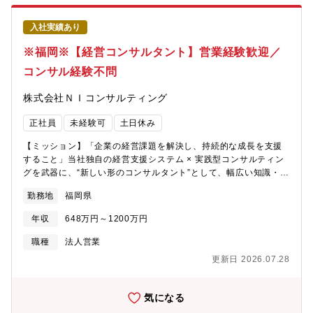
みづくりを0から主導する経験 ・単なる実装エンジニアに留まら
ついては、上長のダブルチェックが入るため安心です！■加盟店
ず、上流の企画・提案から周囲を巻き込む推進力・新しい技術に
様・カード会社様への電話・メール対応（主に法人対応）■新規加
入社実績あり
対する投資やアイデアがサービス・実務に反映される喜び
盟店からのお申込み受付・登録業務■東京本社や営業担当との連
携・調整■マクロ、RPA、システム化による業務改善・BPR提案★
※福岡※【経営コンサルタント】営業経験歓迎／
業務については、電話対応1割、事務作業9割です。★電話対応
コンサル経験不問
は、加盟店様、カード会社対応がメイン。★一部電話対応のない
業務もあります。 『加盟店からのお申し込み受付、カード会社へ
株式会社ＮＩコンサルティング
の申請、各種登録を行う業務』本業務は東京オフィスから福岡オ
フィスへ業務移管を行い、新たに立ち上げる業務となります。立
正社員
未経験可
土日休み
ち上げメンバーとして、主体的に業務を推進し、リーダーシップ
を発揮できる方を歓迎します。また、東京オフィスの担当者とオ
【ミッション】「企業の経営課題を解決し、持続的な成長を支援
ンラインで連携しながら業務を進めるため、円滑なコミュニケー
すること」当社独自の経営支援システム × 実践型コンサルティン
ションが取れる方を歓迎します。■期待役割インシデントを起こさ
グを武器に、“新しい形のコンサルタント”として、幅広い知識・ス
ずルーティン業務へ対応いただくことを土台とし、将来的には業
キル・専門性を身につけていただきます。※中途入社者の多くは
務改善に取り組み、効率化を図る本ポジションのチームをリード
勤務地
福岡県
コンサル未経験やる気・興味・ポテンシャルがあれば、ゼロから
いただくことを想定しています。■ポジションの魅力DX・業務改
挑戦できる環境です。【募集背景】事業拡大および組織体制強化
善が求められています。個人情報を取り扱うセキュアな環境を損
年収
648万円～1200万円
に伴い、全国で8～10名規模の増員採用を行います。近年、DX推
なわず、DX・業務改善を両立することは簡単ではありませんが、
進や経営改革ニーズの高まりを背景に、当社独自の経営支援シス
職種
法人営業
社内外とコミュニケーションを取りながらプロジェクトを進めて
テムとコンサルティングサービスへの引き合いが急増。既存顧客
いくことは自身の成長につながります。IPOプロセスを経験するこ
更新日 2026.07.28
の深耕・支援体制強化のため、未経験者も含め積極的採用してお
とで、個人としてもバリューアップすることが可能です。■キャリ
ります。【入社後の研修体制】「1人前になるまで、徹底的に育て
アパスまずはメンバーとしての業務スキル習得いただき、その後
る」研修体制を整えています。入社後1～3ヶ月：OJT＋座学研修
気になる
はチームリーダーとして各種業務改善の責任者としてプロジェク
で基礎を習得段階的に担当領域を拡大し、無理なくスキルアップ
トを推進いただきます。■配属先・組織構成Operation