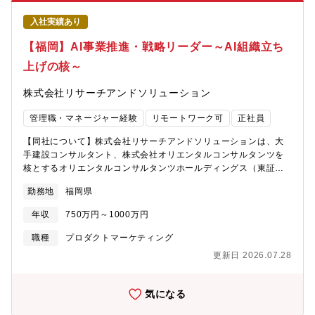
構築するための「戦略的コミュニケーション活動」） ■事業イン
あるRPAに限らず、SaaS、BPO、生成AIといったオートメーショ
キュベーション L 制度変更等を捉えた新規ビジネスモデルの検
ンサービスを揃え、次のオートメーション技術への投資をスピー
入社実績あり
討 L 実証事業（PoC）の計画・実施・評価 L 戦略的パート
ディーに行える体制にバージョンアップしている企業です。
ナ―へのアドバイザリー対応※ご経験・適性・ご希望等に応じ
【福岡】AI事業推進・戦略リーダー～AI組織立ち
■2800社以上が導入するRPAサービスを保有定型作業に時間を取
て、パブリックアフェアーズまたは事業インキュベーションのど
られる、月末月初など一時期に業務が偏る、などの各社の課題を1
上げの核～
ちらか一方に重きを置いて業務をお願いする場合もございます。
社ごとにヒアリングをし、企業に合わせた自動化や業務効率化を
【働き方】・一部在宅勤務が可能です。・通勤費は月5万を上限に
行うRPAサービスを提供しています。既に2800社以上が導入を進
株式会社リサーチアンドソリューション
支給されます。・月2～3回程度の国内出張が発生します。・東京
めており、ソフトバンク社と業務提携を行うなど更なる拡大を見
または福岡オフィス所属となります。【ポジションの魅力】◆ル
据えています。株主：ソフトバンク株式会社(3.92%)■「ヒトが集
管理職・マネージャー経験
リモートワーク可
正社員
ールメイキングから参画可能単なる事業開発だけでなく、制度設
まるコミュニケーション基点」への東京本社オフィス移転
計や提言の段階から業界に関与できるダイナミックなポジション
https://open-group.co.jp/info/2024/11/new_office_2024_02/リ
【同社について】株式会社リサーチアンドソリューションは、大
です。◆社会課題への直結カーボンニュートラル実現に向けた最
モートワーク中心の就業環境から、リモートワークと出社のハイ
手建設コンサルタント、株式会社オリエンタルコンサルタンツを
先端の領域（DER、VPP等）で、社会実装の最前線に立つことが
ブリッド勤務を進めることが、ヒトが集まることの重要性や価値
核とするオリエンタルコンサルタンツホールディングス（東証ス
できます。【最高戦略責任者CSO／事業企画室 室長 平尾宏明
を再認識し、2024年11月オフィス移転を行いました。フロア内に
タンダード市場に上場）の一員です。福岡と東京に拠点を置き、
様】サムスン電子日本法人にて太陽電池・蓄電池ビジネスの事業
勤務地
福岡県
カフェスペースやチーム作業を行う空間を設け、更なるコミュニ
幅広い分野でソリューションサービスを提供しています。今後主
開発などに従事した後、旧SBエナジーではVPP事業推進室長、エ
ケーションの活性化向上に努めています。
力製品である『明積（全国400の自治体で導入されているシェアト
ナリスでは執行役員 事業企画本部長として、分散型エネルギーを
年収
750万円～1000万円
ップクラスの積算ソフト）』をさらに拡大するとともに、既存事
活用したアグリゲーションビジネスの立ち上げや、電力事業の強
業で培ったノウハウやネットワークを活用し、IoTやAIなど新技術
職種
プロダクトマーケティング
化を推進。2023年に株式会社Shizen Connectに参画し、産業用
にも挑戦していきます。今後2～3年で激変すると言われるDX・AI
蓄電池やVPPに関する知見やネットワークを生かしながら新規事
更新日 2026.07.28
市場に備え、会社として本格的なAI投資・推進へと舵を切ること
業開発をリード。【成長フェーズの事業・事業優位性】2016年の
になりました。既存事業で培ったノウハウやネットワークを活か
電力小売り完全自由化から、2050年カーボンフリーへの移行な
し、AIをはじめとする新技術への挑戦を現場から主導・加速させ
気になる
ど、エネルギーインフラ（発電、小売、需要、送配電等）のあり
ていくための体制強化を行います。【同社だからこそ積める経
方は目まぐるしく変化しています。自然電力デジタル事業部で