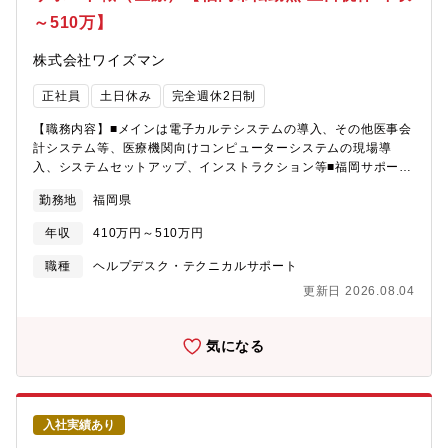
て、マネジメントスキルを磨き、チームの成長に貢献する経験が
ロジェクトをリードしつつ、データドリブンな文化を社内に根付
～510万】
得られます。■セキュリティと信頼性の向上: セキュリティ施策や
かせる活動にも挑戦できます。※スペシャリストからリーダーレ
信頼性向上施策の企画・実行を通じて、高度なセキュリティ対策
イヤーまで、幅広く募集しています
株式会社ワイズマン
や運用ノウハウを身に付けることができます。■向上心豊富なチー
ム: 当社の製品開発・運用部門では、定期的な任意参加の勉強会が
正社員
土日休み
完全週休2日制
開催されるなど、新しい知識の習得や共有に積極的なメンバーが
多く在籍しています。【同社について】◎福岡と東京に本社、大
【職務内容】■メインは電子カルテシステムの導入、その他医事会
阪、札幌、仙台、名古屋、広島に営業機能を中心にオフィスを構
計システム等、医療機関向けコンピューターシステムの現場導
える、約140名の社員で構成のグロース市場上場のSaaS企業◎同
入、システムセットアップ、インストラクション等■福岡サポート
社は働き方や組織の生産性に課題を抱えている組織（法人）向け
課での勤務となります。※案件に応じて担当エリア内で出張の可
にクラウドやモバイルの技術を駆使したソリューション（MDM）
勤務地
福岡県
能性あります。
を提供をしMDM市場13年連続シェアTOPを誇る成長企業！◎主力
製品である［CLOMO］は企業や学校などの法人がスマートフォン
年収
410万円～510万円
やタブレットPCなどを安全に利用するためのセキュリティ【働き
職種
ヘルプデスク・テクニカルサポート
方の番人】として必須のインフラであり、顧客数8,000社超。◎具
体的なお客様先は従業員500名を超える大企業が主な取引先になり
更新日 2026.08.04
ますが民間企業・医療機関・教育機関・行政など業種問わず全国
で幅広く導入。継続率も97.4％と高い水準を誇る。【CLOMOの
気になる
強み】◎ブランド力：「国内13年連続シェアNo.1」「日本初の
iOS対応MDM」◎営業力：「大手販売パートナーによる広域販売
網」「技術的知識の豊富な営業とコンサルタント」◎サポート
力：「10年以上のノウハウを積み重ねた社内のカスタマーサクセ
スチーム」◎機能的優位性：「製品開発力」「世界で10社のみの
入社実績あり
Androidの認定取得」◎ユーザー体験：「ベンダーフリー」「高い