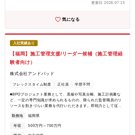
更新日 2026.07.15
『明積』※をさらに拡大するとともに、既存事業で培ったノウハ
談・担当案件数：月平均2～3件（じっくり進める長期的な案件も
ウやネットワークを活用し、IoTやAIなど新技術にも挑戦していき
多いです）同社が強みとしている運輸・食肉・物流業界の3業種
ます。※全国400以上の自治体で導入されているシェアトップクラ
で、いずれかの業種をメインに担当いただきます。顧客の担当営
気になる
スの積算ソフトです。▼その他、手掛ける事業スマートデバイス
業は1名ですが、営業社員それぞれの強みを活かし、協力しながら
（弊社アプリのぷらり、SOCOCA、CheckNote）を活用した防
業務を進めていきます。■働き方：基本的に18時までには退社する
災・道路交通・上下水道等の社会インフラ系システムや法人向け
ことを原則としています。限られた時間内に業務を効率的に行う
業務系システム等・下水道受益者負担金業務支援システム・橋梁
こと、また体調管理なども含め社員一人ひとりの計画性や創造性
入社実績あり
長寿命化支援システム・災害査定支援システム・車両管理業務サ
を養います。残業をする場合には、事前申請が必要です。■組織体
ービスなど
制：エンジニア含め約100名の組織です。営業は福岡本社には3名
【福岡】施工管理支援/リーダー候補（施工管理経
在籍しています。社内のエンジニアも一緒にお客様の課題解決に
験者向け）
向けた連携が出来ています。■研修体制：テクニカル研修や管理職
研修なども活発ですが、独自の面白い研修を取り入れています。
株式会社アンドパッド
センスUP研修、はったり力UP研修、自立研修や来期の業務計画
プロジェクトなどを通してヒューマンスキルとコンセプチュアル
フレックスタイム制度
正社員
学歴不問
スキルをアップする教育にも力を入れています。40代、50代にな
っても活躍し続ける人材を育成することに注力しています。
■BPOプロジェクト業務として、黒板や写真台帳、施工計画書な
ど、一定の専門知識が求められるものの、限られた監督職員のリ
ソースを割きづらい業務を代行いただきます。即戦力として従事
しながらも、業務の標準化と効率化に貢献し、現場業務に専念で
勤務地
福岡県
きる運用をサポートいただきます。【具体的な業務内容】・施工
管理業務（原則オンサイトでの対応業務）・現場での写真撮影や
年収
500万円～700万円
品質検査の立会い・OJTによる新入社員の教育・育成・協力会社
様へのオンボーディング・定例会議の運営支援（資料準備や議事