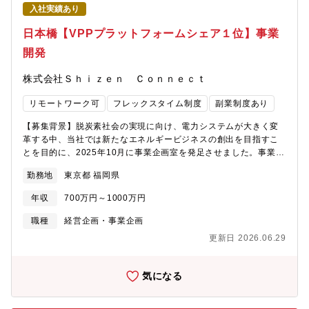
案の検討 提案、契約 オンボード■パートナーセールス 既存パ
入社実績あり
ートナー支援（案件同行、施策検討） 既存パートナーリテンシ
ョン■導入支援 テスト機構築 実機検証【同ポジションの配属場
日本橋【VPPプラットフォームシェア１位】事業
所】オープン株式会社は、スマートロボット（RPA、AI）を活用
開発
したアウトソーシング事業やコンサルタント事業、デジタルマー
ケティング・オンライン広告事業を展開しています。RPAのリー
株式会社Ｓｈｉｚｅｎ Ｃｏｎｎｅｃｔ
ディングカンパニーから、総合ITコンサル企業へ。RPAに限ら
ず、SaaS、BPO、生成AIといったオートメーションサービスを揃
リモートワーク可
フレックスタイム制度
副業制度あり
え、次のオートメーション技術への投資をスピーディーに行える
体制にバージョンアップ。私たちは、お客様の生産性向上を通じ
【募集背景】脱炭素社会の実現に向け、電力システムが大きく変
て、企業価値向上や個人の物心両面の幸せを実現することが日本
革する中、当社では新たなエネルギービジネスの創出を目指すこ
社会の課題解決に繋がり、日本の構造変化の先にも明るく楽しい
とを目的に、2025年10月に事業企画室を発足させました。事業企
未来が実現できると信じています。【自社RPAソフトウェア
画室の体制強化のため、新メンバーを募集いたします。【ミッシ
「BizRobo!」について】同社では自社RPAソフトウェア
勤務地
東京都 福岡県
ョン】本ポジションでは、複雑化する電力制度を読み解き、業界
「BizRobo!」を通じた、クライアントのDXコンサルティングを
団体や他社との連携（アライアンス）を通じて事業機会を創出す
展開しております。10年以上のRPA運用ノウハウから、導入企業
年収
700万円～1000万円
るとともに、分散型電源（DER）を活用した実証事業の推進から
数は3,000社を超え、民間企業から地方自治体や医療機関まで幅広
実際のマネタイズまでをリードしていただくことを期待していま
職種
経営企画・事業企画
くサービス提供を推進しています。今後は、国内RPAソフトウェ
す。【職務内容】■パブリックアフェアーズ L 電力に関する制
アの中でもトップシェアを持つサービスを軸に、ハイパーオート
更新日 2026.06.29
度動向の把握とリスク・機会分析 L エネルギーリソースアグリ
メーション化、AI連携など、開発・事業連携を強化を行い、クラ
ゲーション事業協会の運営・主導 L 関連業界団体・コンソーシ
イアントへ更なる価値創造を目指した進化を実現していきます。
アムへの参画とプレゼンス発揮 L 関係省庁との折衝および政策
気になる
【同社の魅力】■RPAのリーディングカンパニーから、総合ITコン
提言（企業や団体が政府、自治体、市民、メディアなどのステー
サル企業へ2024年6月1日、RPAホールディングス株式会社から、
クホルダーと対話し、社会課題の解決や自社の事業環境を有利に
オープングループ株式会社に社名を変更しました。同社の強みで