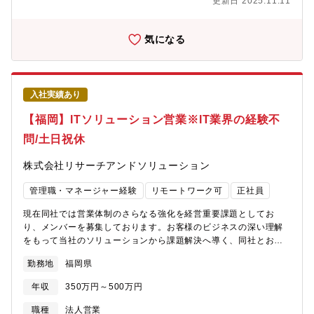
発部門は週2回））◎フルフレックスタイム制（1日8時間、6:00-
更新日 2025.11.11
た領域でお客様や市場に頼られ、無くてはならない存在となるこ
22:00の時間帯で自由に勤務することができるので途中離席やお子
とを目指しています。技術を磨くだけでなく、エンジニアリング
様の送り迎えなどの中抜けも可能）◎テレワーク勤務の完備：モ
を通じて社会や顧客に価値を提供し、自分たちのチームも幸せに
気になる
ニター／イスの貸与や必要な備品の経費精算が可能／在宅勤務手
していくことに共感できる方を求めています。また、同社は自社
当による水道光熱費・通信費補助有／インターネット回線開設の
サービスを開発しているため、自分たちで開発・構築したサービ
初期費用補助◎育休産休取得率100％（男性育休取得率50％以
スを長期的に改善し続けることができます。QAエンジニアとし
上）
て、モダンな技術や品質向上に必要な知識を、指示を待つのでは
入社実績あり
なく主体的にキャッチアップし、技術を深く突き詰めていただけ
る方を求めています。▼キャリア面現在のチームは若手メンバー
【福岡】ITソリューション営業※IT業界の経験不
が多く、リーダー育成やメンバーそれぞれが役割を超えて貢献で
問/土日祝休
きる体制を目指しています。そのため、リーダーシップを発揮
し、主体的に協力し合いながら取り組むことができる方を求めて
株式会社リサーチアンドソリューション
います。【このポジションの魅力】◎同社の製品は、大企業を中
心に約8,000社超のお客様にご利用いただいている大規模なサービ
管理職・マネージャー経験
リモートワーク可
正社員
スです。毎日多くのお客様に問題なくサービスを利用していただ
くための品質保証は、大きなやりがいとなっています。◎同社の
現在同社では営業体制のさらなる強化を経営重要課題としてお
QAエンジニアは、単なるテスト業務に留まらず、開発プロセス全
り、メンバーを募集しております。お客様のビジネスの深い理解
体の改善に貢献しています。開発チームに対し、多角的な視点か
をもって当社のソリューションから課題解決へ導く、同社とお客
らフィードバックを提供する重要な役割を担っています。また、
様のビジネス拡大に寄与していただく重要なポジションです。具
他セクションのエンジニアと協力する体制や、上流工程から関与
勤務地
福岡県
体的には、九州エリアにおけるお客様を中心に、自社システムを
する機会、さらには豊富な経験を持つエンジニア同士で学び合え
起点とした顧客開拓や案件の創出等、各種ソリューションの提案
る環境も整っています。＜参考記事＞エンジニアブログ：CLOMO
年収
350万円～500万円
からクロージングまでをお任せします。【具体的な仕事内容】・
開発チームと環境・プロセス紹介https://tech.i3-
当社クラウドサービスを切り口とした新規顧客へのアプローチ・
職種
法人営業
systems.com/entry/2024/12/24/introduce-clomo-mdm-dev-