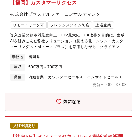
めています。既存事業の成長に加え、新たな事業領域への展開に
【福岡】カスタマーサクセス
CODE：ファイルそのものに暗号をかけ、万が一ファイルが流出
も取り組んでおり、企業の成長を支えるさまざまな業務に携わる
しても安全性を確保できるセキュリティ製品。・a-FILTER：端末
ことができます。また、福岡・東京の勤務地選択が可能で、在宅
株式会社プラスアルファ・コンサルティング
ログオンからクラウド利用までを統合管理できるクラウド認証基
勤務手当の支給など、一人ひとりが能力を発揮しやすい柔軟な働
盤で、ID管理・多要素認証・シングルサインオンを一元化する製
き方を推進しています。【同社について】◎福岡と東京に本社、
リモートワーク可
フレックスタイム制度
上場企業
品です。お客様のニーズや課題に合わせて、柔軟かつ幅広い提案
大阪、札幌、仙台、名古屋、広島に営業機能を中心にオフィスを
ができるのが当社営業の大きな強みです。取り扱うのは自社開発
構える、約140名の社員で構成のグロース市場上場のSaaS企業◎
導入企業の顧客満足度向上・LTV最大化・CX改善を目的に、生成
の信頼性・実績ともに高いセキュリティ製品となり、導入実績
同社は働き方や組織の生産性に課題を抱えている組織（法人）向
AIを組みこんだ弊社ソリューション（見える化エンジン・カスタ
No.1の製品を中心に多様な企業の課題解決をサポートできます。
けにクラウドやモバイルの技術を駆使したソリューション
マーリングス・AIトークプラス）を活用しながら、クライアント
■配属部署中部営業所は、他のデジタルアーツの組織と比べても特
（MDM）を提供をしMDM市場13年連続シェアTOPを誇る成長企
のCS領域全体に踏み込んだコンサルティング支援をご担当いただ
に和やかな雰囲気が特徴で、子育て中の社員も多いです。技術サ
勤務地
福岡県
業！◎主力製品である［CLOMO］は企業や学校などの法人がスマ
きます。ツールの活用支援にとどまらず、VOCデータの分析・顧
ポートを担当するプリセールスが在籍しており、スキルアップを
ートフォンやタブレットPCなどを安全に利用するためのセキュリ
客インサイトの抽出・CX戦略の立案まで、クライアントの課題に
希望する方に最適な環境です。
年収
500万円～700万円
ティ【働き方の番人】として必須のインフラであり、顧客数8,000
応じて幅広く関与するポジションです。生成AIを活用した業務改
社超。◎具体的なお客様先は従業員500名を超える大企業が主な取
善・価値創出に関心をお持ちの方も、ぜひご応募ください。■業務
職種
内勤営業・カウンターセールス・インサイドセールス
引先になりますが民間企業・医療機関・教育機関・行政など業種
内容◆ CS領域コンサルティング 顧客満足度・LTV向上、CX改善
更新日 2026.08.03
問わず全国で幅広く導入。継続率も97.4％と高い水準を誇る。
に向けた現状分析・課題特定・施策提案。他社事例を交えた実践
【CLOMOの強み】◎ブランド力：「国内13年連続シェアNo.1」
的なアドバイザリー支援。◆ VOC活用・顧客インサイト分析支援
「日本初のiOS対応MDM」◎営業力：「大手販売パートナーによ
データを活用した顧客の声の可視化・分析。クライアントの意思
気になる
る広域販売網」「技術的知識の豊富な営業とコンサルタント」◎
決定・施策立案に貢献する有償コンサルティング。◆ プロジェク
サポート力：「10年以上のノウハウを積み重ねた社内のカスタマ
トマネジメント 特定テーマにおける支援プロジェクトの推進。要
ーサクセスチーム」◎機能的優位性：「製品開発力」「世界で10
件整理から関係者調整・進行管理まで主導。◆ カスタマーサクセ
社のみのAndroidの認定取得」◎ユーザー体験：「ベンダーフリ
ス伴走支援 定期打合せを通じた活用状況のモニタリング・改善提
入社実績あり
ー」「高い操作性（UI）へのこだわり」【働き方について】◎在
案。クライアントが自走できる状態を目指した継続支援。◆ 問い
宅と出社を組み合わせたハイブリッドワークが中心（出社頻度は
合わせ対応・ナレッジ蓄積 メール・電話等での操作説明・サポー
【社内SE】インフラ×セキュリティ責任者＠福岡