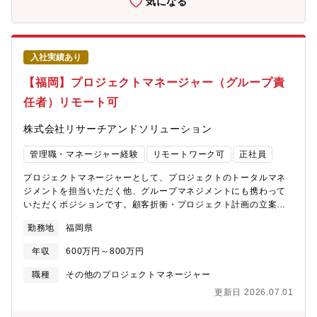
気になる
務支援システムを提供し、業界トップクラスのシェアを誇ってい
造、導入、教育、保守という一連の工程を経て、導入稼働を果た
ます。またビジネスモデルをSaaS型に切り替えたことで、安定的
すやりがいのある仕事です。ご経験に応じてお任せする範囲は変
な売り上げ実績を作っています。■豊富なデータ量：圧倒的No1の
わりますが、上流工程のスキルを身につけて将来はプロジェクト
秘訣は、30年のビジネス展開で培った日本有数のビッグデータで
リーダーを目指したい方、技術力を活かして製造工程を牽引した
す。今後はこのデータを活かし、整備工場や部品商などをつなぐ
入社実績あり
いという方、一連の工程を当社が実施しているからこそ、個々の
クラウドプラットフォームサービスを創出し、さらにマーケット
キャリアパスに合わせてお任せする仕事を設定していきますの
【福岡】プロジェクトマネージャー（グループ責
を発展させていこうと考えております。そこで開発部門を大幅に
で、ぜひ面談では皆様のご希望をお聞かせください。入社後は教
強化する方針です。■自動車業界DX化への貢献度の高さ：昨今、
任者）リモート可
育担当が付き、OJTでしっかりとサポートしていきますのでご安
車は個人所有からカーシェアへ移行していますが、車の出回る台
心ください。
数は減少していません。ガソリン車からEVに変わり、整備のニー
株式会社リサーチアンドソリューション
ズやバリエーションが増える一方で整備業者は減少の傾向にあり
ます。整備業者の1社1社が効率的なメンテナンスを求められる
管理職・マネージャー経験
リモートワーク可
正社員
中、業務効率（アナログ→デジタル）システムのニーズが上昇し
ています。業界トップクラスのシェアを誇る当社が、取引先ひい
プロジェクトマネージャーとして、プロジェクトのトータルマネ
ては自動車業界のDXを推進していきたいと考えております。
ジメントを担当いただく他、グループマネジメントにも携わって
いただくポジションです。顧客折衝・プロジェクト計画の立案・
契約締結・要件定義から、設計・開発・テスト・リリース・導入
勤務地
福岡県
のプロセス全体を率いながら、継続的かつ健全にプロジェクトを
拡げていくための提案から実行等、プリセールスとしての提案や
年収
600万円～800万円
プロジェクト構築前の折衝・調整なども想定しています。グルー
プ全体のプロジェクト最適化、効率化の適切なPDCAを作る役割
職種
その他のプロジェクトマネージャー
にも期待します。【具体的な仕事内容】（1）プロジェクトマネジ
更新日 2026.07.01
メント ・顧客のヒアリング、要件定義、設計、開発マネジメン
ト業務 ・外部ベンダーコントロール（2）グループマネジメン