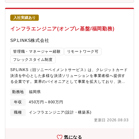
※コンサルタントとしての一人立ち目安：2～3年※全工程を一気
centerGroup Manager1名(30代女性)、スタッフ7名（20～30
通貫で担えるレベル：5年程度※未経験からでも、着実にプロフェ
代）のチーム中途入社が多く、落ち着いた雰囲気でコミュニケー
ッショナルを目指せます。※未経験者も安心して成長できる体制
ションがとりやすい環境です。
入社実績あり
です。※・コンサルタントとして一人立ちするまでの目安は2～3
年、全工程を一気通貫で担うには5年程度を想定しています。【入
インフラエンジニア(オンプレ基盤/福岡勤務)
社後まずお任せしたい業務】まずは、自社のコンサルティングパ
ッケージの提案営業からスタート。サービス理解を深めながら、
SP.LINKS株式会社
コンサルタントとしての土台を築いていただきます。【業務内
容】経営コンサルティングサービスの提案営業～導入・定着支援
管理職・マネージャー経験
リモートワーク可
までを担当します。■プレ・コンサルティングクライアントの現状
フレックスタイム制度
ヒアリング課題抽出・整理経営支援パッケージを活用した解決策
の提案■ コンサルティング契約後の導入支援教育研修・システム
SP.LINKS（旧ソニーペイメントサービス）は、クレジットカード
活用サポート継続的な経営改善フォロー■ パートナー深耕SIer・
決済を中心とした多様な決済ソリューションを事業者様へ提供す
OA機器メーカー等への企画提案勉強会の企画・実施販路拡大・関
る企業です。業界のパイオニアとして事業を拡大しており、決済
係構築※1人あたり平均300社を担当※オンライン中心で、業界・
代行に加えてカード会社向けデータ処理までをワンストップで担
企業規模を問わず幅広く支援します【キャリアパス】実力次第
勤務地
福岡県
うという、業界でも希少なビジネスモデルを保有しています。こ
で、スピード感ある成長が可能です。入社1年後 プレ・コンサル
れにより、高い安定性と付加価値を兼ね備えたサービス提供を実
年収
450万円～800万円
ティングを中心に提案・導入支援を担当 OJTや先輩のサポート
現しています。EC市場の継続成長、キャッシュレス化、生活様式
を受けながら基礎を習得入社3年後 コンサルティング業務全般を
の変化により、EC事業者様にとって課金・決済の重要性は年々高
職種
インフラエンジニア(設計・構築系)
自立して担当 経営パートナーとして信頼を獲得 チームリーダ
まっています。上場に向けさらなる成長を目指し、多様なバック
更新日 2026.08.03
ー・課長など管理職への昇進も可能■スキルアップ支援中小企業診
グラウンドを持つ人材を歓迎しています。■事業展開2024年よ
断士 資格取得支援社内外の勉強会代表によるコンサルタント養成
り、ブラックストーン社との資本提携を行い、外部アライアンス
講座■キャリアの広がり管理職（チームリーダー／課長／次長）専
先との連携強化やジョイントベンチャー（JV）設立などの投資も
気になる
門性を極めるスペシャリスト※志向に応じたキャリア選択が可能