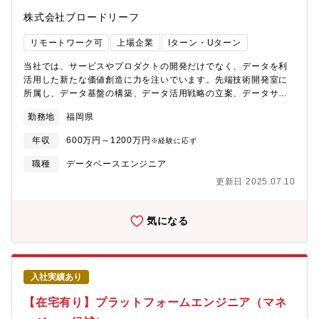
ムレスに繋ぐプラットフォームサービスをつくる構想がございま
業務領域が想定されるため、面談を通じて「得意な分野」「チャ
株式会社ブロードリーフ
す。※当社は、国内における3台に1台（約1682万台）の車両デー
レンジしたい分野」をぜひお聞かせください。複数の職種を跨ぐ
タ、膨大な自動車の修理データ、年間20億点以上の流通・製造デ
マルチスキル職も歓迎です。【テクノロジーキーワード】当部署
リモートワーク可
上場企業
Iターン・Uターン
ータなどを保有しています。（車の仕様：48万点以上／車の部品
が関連するキーワードです、興味ある方はぜひご応募ください・
仕様：4億6000万点以上／車、部品の流通：2億点）
マルチクラウド・ハイブリッドクラウド・マイクロサービス・分
当社では、サービスやプロダクトの開発だけでなく、データを利
散データストア Cassandra, Eladticsearch・データレイク,
活用した新たな価値創造に力を注いでいます。先端技術開発室に
DWH・機械学習, 自然言語学習・SRE★ポジションの魅力・ハイ
所属し、データ基盤の構築、データ活用戦略の立案、データサイ
スキルなエンジニアに囲まれた環境で、事業成長と共にエンジニ
エンス分野との協業などを推進していただけるデータエンジニア
アとしても成長できる・業界No1のプラットフォーマーとして、
勤務地
福岡県
を募集します。※勤務地によって業務内容が変わることはありま
未知の課題解決へチャレンジできる・APAC有数のGCP利用企業
せん、福岡へのUターン・Iターンも歓迎です【募集背景】組織強
として、GCPや関連サービスの深い知見と技術スキルを磨ける
年収
600万円～1200万円
※経験に応ず
化のための増員です。同社は現在を第二創業期として捉えてお
り、更なる事業拡大・サービス拡大にあたっては社内外向けのセ
職種
データベースエンジニア
キュリティの強化が重要だと認識しております。将来的な専門部
更新日 2025.07.10
署の立ち上げも含めて、セキュリティに関する幅広い知見があ
り、計画立案から具体策の実施・実行まで出来る方を求めており
ます。【主な業務内容】当社の多岐にわたる事業領域において、
気になる
以下のような幅広いデータ領域での業務を担当していただきま
す。■データ基盤の設計・構築・運用 ・大規模データの収集・保
管・処理に関わるパイプラインの構築 ・データウェアハウス／
データレイクの設計と運用 ・ストリーミング処理基盤の導入・
入社実績あり
管理■データ活用のためのエンジニアリング ・社内外向けデータ
活用サービスの要件定義・設計 ・機械学習モデルの本番環境へ
【在宅有り】プラットフォームエンジニア（マネ
のデプロイやMLOpsの推進 ・可視化やBIツールの導入・運用■