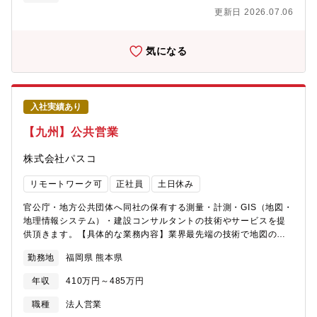
サクセス、プロダクト等と共に事業と組織の成長を牽引していき
き合いながら、事業を立ち上げています。また組織のテーマは
更新日 2026.07.06
ます。・将来的には、リーダー～マネージャーのキャリアを築け
「全員でSaaSをやりきる」。自身の担当領域に関係なく、事業部
るのはもちろん、人×作業をテクノロジーに置き換えていくAI領域
メンバー全員が顧客・事業・組織にとってやったほうがいい、や
への拡充も検討しております。【活躍できる人物像】■"やれる
るべきことに関して日々議論し合いながら事業を立ち上げていま
気になる
事"の積み上げではなく、ゴールからの逆算でご自身とチームの"や
す。今後のさらなる事業拡大のため、異なる商流が混在する専門
るべき事"を自ら定めていける方■高い当事者意識を持ち、ミッシ
工事領域の最前線で、顧客課題に向き合い、共に事業とサービス
ョン完遂に向けてご自身として、かつ、チームとしてやり抜ける
を進化させていくメンバーを募集します。サブコンや内装や駆体
方■スタートアップにおける不確実性を自由度の高さとして楽しめ
の工事、外構/エクステリア等の専門工事を業務として手がける顧
入社実績あり
る方■自身の業務範囲に囚われず、目標達成に向けて柔軟に行動で
客に対して業界特化型SaaSの展開を通じて、ITを活用したビジネ
きる方■役割の違う関係者（社内/社外）であっても建設的な議論
スの課題解決に取り組んでいます。ANDPADの活用を通じて顧客
【九州】公共営業
に基づいて信頼関係を構築できる方
の経営課題解決を実現するために、スムーズな導入支援や、継続
的なプロダクト活用やワークフローの提案を行っていただきま
株式会社パスコ
す。（必要に応じて出張対応も発生いたします）【具体的な仕事
内容】■顧客の本質的ニーズを捉え、サクセス計画（オンボーディ
リモートワーク可
正社員
土日休み
ングプラン、スケジュール等）を立案・実行■スムーズなサービス
導入から運用に向けた支援（契約会社様との導入打ち合わせ、
官公庁・地方公共団体へ同社の保有する測量・計測・GIS（地図・
ANDPAD利用説明会の実施等）■決裁者・意思決定者・決裁フロ
地理情報システム）・建設コンサルタントの技術やサービスを提
ーを理解し、次回更新までのシナリオ設計と更新合意に向けた自
供頂きます。【具体的な業務内容】業界最先端の技術で地図の作
律的活動■規模の大きい顧客に対し、アカウントマネージャー等と
成からGIS（地図・地理情報システム）の運用まで一貫したサービ
勤務地
福岡県 熊本県
連携したオンボーディング活動■新たなオンボーディング手法やプ
スを提供すると共に、分析コンサルティング等、様々な空間情報
ロダクトユースケースを見出し、カスタマーサクセス組織・営業
ソリューションを提供頂きます。【商材】測量・地理データ・自
年収
410万円～485万円
への共有、開発・プロダクトへのフィードバック入社後はこれま
治体経営・政策支援・住民への情報公開・道路・港湾・ダム・上
での業務経験や将来実現したいキャリアなどを勘案したうえで、
下水道などの公共施設の維持管理、運用支援・防災ソリューショ
職種
法人営業
最適な業務領域をお任せしていきます。尚、キャリア構築におい
ン【勤務地】福岡・佐賀・長崎・佐世保・熊本・大分・鹿児島・