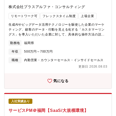
をしていただきます。★魅力■部署として大切にしていること情報
株式会社プラスアルファ・コンサルティング
システム部門は社内システム管理と改善だけを行う部門ではな
く、会社の成長のためにＩＴ活用を提案+推進する部門にならなけ
リモートワーク可
フレックスタイム制度
上場企業
ればいけません。ＡＩ活用や先進的なセキュリティ環境構築、デ
ータの利活用などを推進していく人材の集まりでありたいと考え
生成AIやビッグデータ活用テクノロジーを駆使した企業のマーケ
ています。■部署の雰囲気皆さんしっかりと業務はしていますが、
ティング、顧客のデータ・行動を見える化する「カスタマーリン
ちょっとしたタイミングで雑談したりと関係性は良好です。協力
グス」を導入いただいた企業に対して、具体的な操作方法の説
会社さん含めて温和な方ばかりですので人間関係で悩むようなこ
明・サポートから、導入目的に合った効果的な活用方法・進め方
勤務地
福岡県
とはないと思います。■こんな方におすすめセキュリティ面での強
の提案～伴走支援をご担当いただきます。■業務内容◆「カスタマ
化に重点を置いていますので、経験を活かしつつ、更なる先進的
ーリングス」の活用に関するメール・電話などでの説明・サポー
年収
500万円～700万円
な経験を積みたい方。チーム運営や、上長・経営層への提案な
ト◆各ソリューションの導入目的に合わせた、他社事例等に基づ
ど、業務の幅を広げたい方は、それらを実現できる環境がありま
く、効果的な活用方法、プロジェクトの進め方の提案 ＋ 定期的な
職種
内勤営業・カウンターセールス・インサイドセールス
す。市場価値を上げたいと思っている方は是非ご応募ください。■
打合せを通じた伴走支援◆生成AIによる業務効率化や提案先企業
更新日 2026.08.03
働き方・残業平均は20時間・離職率5％以下・基本的には出社 ※
の業務、課題解決に寄与するコンサルティング、データ分析の有
家庭状況などでやむを得ない場合は申請による許可制で在宅勤務
償支援◆CRM/MA施策の実行や分析支援◆オンボーディング支援■
が可能になります。
カスタマーリングスについて企業が持つ顧客情報、購買履歴、行
気になる
動履歴など、顧客に関するあらゆるデータを統合。そこから顧客
を詳細に分析・抽出（セグメント）し、実際の打ち手の実行まで
ワンストップで実行できる、顧客実感型のマーケティングプラッ
トフォームです。
入社実績あり
サービスPM＠福岡【SaaS/大規模環境】