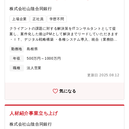
株式会社山陰合同銀行
上場企業
正社員
学歴不問
クライアントの課題に対する解決策をITコンサルタントとして提
案し、案件化した後はPMとして解決までリードしていただきます
・ＩＴ、デジタル戦略構築 ・各種システム導入、統合（業務効率
化・改善・情報共有） 例えば、多くのデータをＥｘｃｅｌ管理し
勤務地
島根県
ているクライアントのデータ管理の一元化による業務効率提案
や、ＤＸを用いたデジタル戦略の計画立案など、お悩みを抱える
年収
500万円～1000万円
クライアントへのコンサルティング業務を担当していただきます
【担当部署】法人営業部※配置換：あり
職種
法人営業
更新日 2025.08.12
気になる
人材紹介事業立ち上げ
株式会社山陰合同銀行