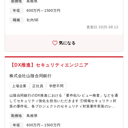
勤務地
島根県
用途や活用目的に応じた環境の構築 ②データパイプラインの維持
【担当部署】IT統括部※配置換：あり
年収
600万円～1500万円
職種
社内SE
更新日 2025.08.12
気になる
【DX推進】セキュリティエンジニア
株式会社山陰合同銀行
上場企業
正社員
学歴不問
山陰合同銀行のDX推進における「要件化/レビュー検査」などを通
してセキュリティ強化を担当いただきます ①情報セキュリティ対
策の要件化、各プロジェクトのセキュリティ対策要件実装のレビ
ュー ②脆弱性診断マネジメント、ＳＯＣ、ＣＳＩＲＴ ③運用企画
勤務地
島根県
との連携によるパッチマネジメント 【担当部署】IT統括部※配置
換：あり
年収
600万円～1500万円