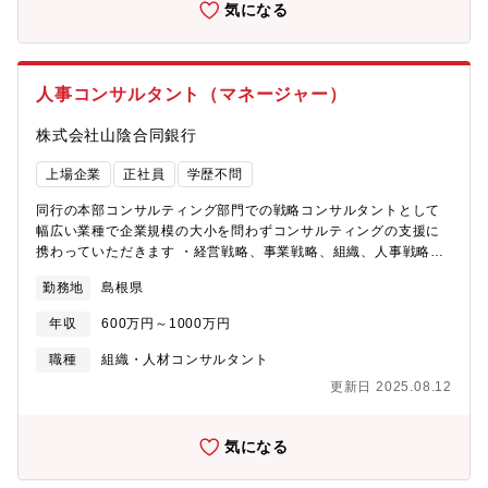
気になる
人事コンサルタント（マネージャー）
株式会社山陰合同銀行
上場企業
正社員
学歴不問
同行の本部コンサルティング部門での戦略コンサルタントとして
幅広い業種で企業規模の大小を問わずコンサルティングの支援に
携わっていただきます ・経営戦略、事業戦略、組織、人事戦略の
立案支援、実行支援 ・グループ企画の統合、合併、分割時の人事
勤務地
島根県
戦略立案、運営、実行支援 ・人事制度の設計（等級制度、評価制
度、報酬制度など） ・人事制度の運用、実行支援 ・キャリア開
年収
600万円～1000万円
発、研修プログラムの設計及び実行支援 ・各種研修の設計および
実施 【担当部署】法人営業部※配置換：あり
職種
組織・人材コンサルタント
更新日 2025.08.12
気になる