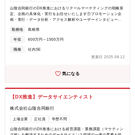
山陰合同銀行のDX推進におけるリテールマーケティングの戦略策
定、企画の具体化・実行をお任せいたします①プロモーション企
画・実行・データ分析・アクセス解析やユーザーインタビューな
どの調査分析を通じたPDCAの推進②キャンペーンのマネジメン
勤務地
島根県
ト（時期やターゲットに応じた企画・実行）③顧客起点のカスタ
マージャーニー/ライフタイムバリューの構築【担当部署】IT統括
年収
600万円～1500万円
部※配置換：あり
職種
社内SE
更新日 2025.08.12
気になる
【DX推進】データサイエンティスト
株式会社山陰合同銀行
上場企業
正社員
学歴不問
山陰合同銀行のDX推進における経営課題・業務課題（マケティン
グ他）を解決するためのデータサイエンス領域の一連の業務を担