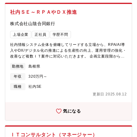
社内ＳＥ～ＲＰＡやＤＸ推進
株式会社山陰合同銀行
上場企業
正社員
学歴不問
社内情報システム全体を俯瞰してリードする立場から、RPA/AI導
入やDX/デジタル化の推進による生産性の向上、運用管理の強化・
改善など複数ＩＴ案件に対応いただきます。 企画立案段階から関
わることができ、銀行経営の根幹を支える業務に携われ、やりが
勤務地
島根県
いがあります。 プロジェクトには30名程度が関わり、複数のグル
ープに分かれ業務を行っています。 【具体的なプロジェクト】Ｄ
年収
320万円～
Ｘ企画、ＷＥＢマーケティング・アプリ開発、社内システム保守
管理、ＲＰＡ企画、 データ分析、ＡＩ活用企画等 【担当部署】IT
職種
社内SE
統括部※配置換：あり
更新日 2025.08.12
気になる
ＩＴコンサルタント（マネージャー）