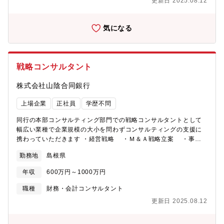
更新日 2025.08.12
気になる
戦略コンサルタント
株式会社山陰合同銀行
上場企業
正社員
学歴不問
同行の本部コンサルティング部門での戦略コンサルタントとして
幅広い業種で企業規模の大小を問わずコンサルティングの支援に
携わっていただきます ・経営戦略 ・Ｍ＆Ａ戦略立案 ・事業
戦略の立案支援 ・海外進出支援 ・事業撤退判断 戦略策定から
勤務地
島根県
実行支援まで、トップマネジメントに対して幅広い課題解決を支
援します。コンサルタントを束ね、プロジェクトリーダーとして
年収
600万円～1000万円
プロジェクト全体の管理をお任せします。 【担当部署】法人営業
部※配置換：あり
職種
財務・会計コンサルタント
更新日 2025.08.12