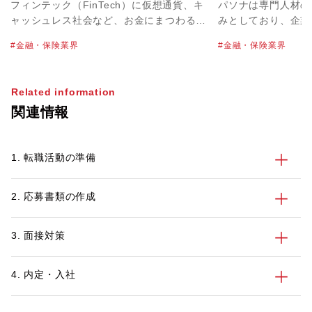
ポジションを生み出せるチャンス
フィンテック（FinTech）に仮想通貨、キ
パソナは専門人材の
ャッシュレス社会など、お金にまつわる新
みとしており、企業
たなニュースが新聞やニュースで日々報じ
や求める人物像をお
金融・保険業界
金融・保険業界
られています。その一方で、メガバンクの
イントで求職者の方
新卒採用数削減や不正融資など、やや暗い
す。金融業界専門の
イメージの話題も目にする昨今の金融業
在籍しておりますの
Related information
界。業界全体の動向や、転職市場はどのよ
ての情報収集やお困
関連情報
うな状況なのでしょうか。自身も証券会社
パソナへご相談くだ
での営業経験を持ち、現在は金融業界を中
心に転職の支援を行っているパソナキャリ
1. 転職活動の準備
ア キャリアアドバイザーの新垣に話を聞
きました。
2. 応募書類の作成
3. 面接対策
4. 内定・入社