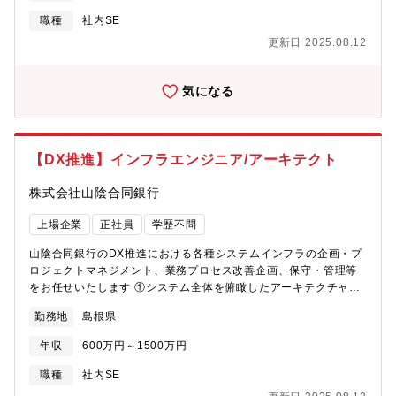
職種
社内SE
更新日 2025.08.12
気になる
【DX推進】インフラエンジニア/アーキテクト
株式会社山陰合同銀行
上場企業
正社員
学歴不問
山陰合同銀行のDX推進における各種システムインフラの企画・プ
ロジェクトマネジメント、業務プロセス改善企画、保守・管理等
をお任せいたします ①システム全体を俯瞰したアーキテクチャ設
計 ②部門からの要請を取り纏め・要件定義、設計 ③プロジェクト
勤務地
島根県
マネジメント～ベンダー管理、全体調整 ④検収テスト、検証業務
⑤システム運営業務の改善企画 ⑥基盤に係る保守、管理業務全般
年収
600万円～1500万円
【担当部署】IT統括部※配置換：あり
職種
社内SE