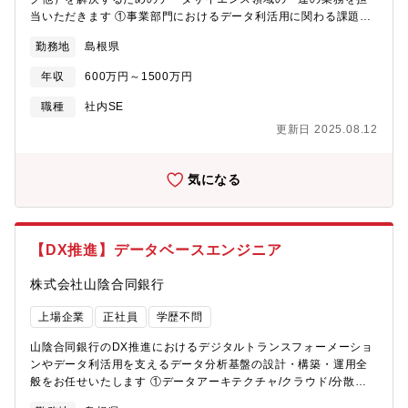
当いただきます ①事業部門におけるデータ利活用に関わる課題抽
出・設定 ②事業部門が保有するデータ（数値データ・テキストデ
勤務地
島根県
ータ等を活用した課題解決方法の考案 ③データ分析実施（データ
マイニング、数理モデリングによる統計分析・最適化・予測等）
年収
600万円～1500万円
④データ分析結果のレポーティング等【担当部署】IT統括部※配
置換：あり
職種
社内SE
更新日 2025.08.12
気になる
【DX推進】データベースエンジニア
株式会社山陰合同銀行
上場企業
正社員
学歴不問
山陰合同銀行のDX推進におけるデジタルトランスフォーメーショ
ンやデータ利活用を支えるデータ分析基盤の設計・構築・運用全
般をお任せいたします ①データアーキテクチャ/クラウド/分散処
理基盤など、データエンジニアリング技術を駆使して、利用者の