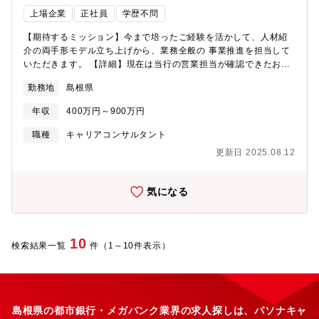
上場企業
正社員
学歴不問
【期待するミッション】今まで培ったご経験を活かして、人材紹
介の両手形モデル立ち上げから、業務全般の 事業推進を担当して
いただきます。 【詳細】現在は当行の営業担当が確認できたお取
引先の求人ニーズを具体化して、提携する人材紹介会社へ求人ニ
勤務地
島根県
ーズをトスアップするモデルで事業を行っています。今後は、お
取引先・求人企業の対応のみならず、求人ニーズに沿った求職者
年収
400万円～900万円
を自行で探し、契約から候補者紹介、採用決定まで一気通貫で自
行内で完結できる体制整備を目指しており、そのための専門知識
職種
キャリアコンサルタント
を有する人材を募集しております。 ※配置換：あり
更新日 2025.08.12
気になる
10
検索結果一覧
件（1～10件表示）
島根県の都市銀行・メガバンク業界の求人探しは、パソナキャ