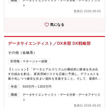
職種
データサイエンティスト・データ分析・データアナリス
基幹システムの審査関連機能に関する関係部署・外部ベンダー等
プリでも行えます。従来の人づて紹介やセミナー集客とは一線を
ト
との要件の調整・連携
隠す、テックを活用した次世代の不動産投資サービスです。
更新日 2026.06.05
INVASEのユーザーサイドおよびテックを活用した取り組みは支持
が広がりつつあり、会員登録数は現在5万名を超えています。今後
は会員数を10倍以上に伸ばし、国内最大級のウェルスマネジメン
気になる
トサービスを目指します。
データサイエンティスト／DX本部 DX戦略部
その他（金融系）
管理職・マネージャー経験
【ミッション】「データとアルゴリズムが継続的に価値を生み出
す仕組みを創る」 家賃滞納リスクを正確に予測し、デフォルトを
最小化しつつ健全な住まい提供を支援すること。そして、最新AI
技術を駆使して社内業務や顧客サービスを根本からアップデート
年収
500万円～1200万円
し、そのプロセスを「AI-Ready」な状態へ昇華させることがミッ
ションです。【具体的な業務内容】入社後は、基幹となる「予測
職種
データサイエンティスト・データ分析・データアナリス
モデル構築」、挑戦的な「生成AI活用」に加え、それらを支える
ト
「AI-Readyな基盤の整備」まで、一気通貫でプロジェクトをリー
更新日 2026.06.05
ドしていただきます。【主な業務】AI審査モデル（与信モデル）