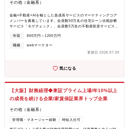
その他（金融系）
金融×不動産×AIを軸とした急成長サービスのマーケティングコア
メンバーを募集しています。会員数50万名の住宅ローン比較診断
サービス「モゲチェック」、会員数5万名の不動産投資サービス
「INVASE」、マンションAI価格査定サービス「CAPS」の３サー
年収
800万円～1200万円
ビスが対象です。【業務内容】■SEO/AIO戦略策定とその実行
■LPOやサイト開発ディレクション（UI/UX改善提案等）の推進■
職種
webマーケター
顧客ターゲット└モゲチェック：住宅購入予定者や住宅ローン借り
更新日 2026.07.30
換え検討者└INVASE：資産形成の検討者や不動産投資家■SEOの
現状└住宅ローン系KW：順位トップを占めている状況。順位の維
持とAIOへの活用がポイント└不動産投資系KW：順位アップが課
気になる
題。将来的にはAIO上位も狙う※スマホ&AI時代の今、顧客の情報
収集チャネルは不動産会社や銀行ではなく、ウェブ検索やAI検索
が主流になると想定されています。 SEOやAIO対策は極めて重
要であり、このポジションはそれを担う中心的な役割となりま
【大阪】財務経理◆東証プライム上場/年10%以上
す。■携わっていただくサービス・住宅ローン比較診断サービス
「モゲチェック」 https://mogecheck.jp/・不動産投資サービス
の成長を続ける企業/家賃保証業界トップ企業
「INVASE（インベース）」
https://investment.mogecheck.jp/・マンションAI査定サービス
その他（金融系）
「CAPS（キャップス）」 https://caps-app.jp【サービスについ
て】■モゲチェックについて住宅ローン比較診断サービス「モゲチ
管理職・マネージャー経験
時短入社可
ェック」のビジネスモデルは、ユーザーは無料で、銀行から広告