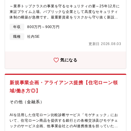
～業界トップクラスの事業を守るセキュリティの要～25年12月に
東証プライム上場。パブリックな企業として高度なセキュリティ
体制の構築が急務です。最重要資産をリスクから守り抜く新設チ
ームを募集します。40代半ばの課長と共に、セキュリティガバナ
年収
800万円～900万円
ンスチームの立ち上げと運営を牽引していただきます。【具体的
には…】■ISMSやPマーク運用■J-SOX対応のIT統制高度化■脆弱
職種
社内SE
性管理■CSIRT設計等■アナログな社内プロセスをシステム化・標
更新日 2026.08.03
準化維持管理に留まらず、成長企業の「守り」をゼロからデザイ
ンし、施策立案から組織作りまで主導できるため、自らの手で体
制を築く大きな醍醐味を味わえます。【配属】セキュリティガバ
気になる
ナンスチーム ※立ち上げ課長（40代半ば）
新規事業企画・アライアンス提携【住宅ローン領
域/働き方◎】
その他（金融系）
AIを活用した住宅ローン比較診断サービス「モゲチェック」にお
いて、住宅ローン商品を提供する銀行との各種交渉及びモゲチェ
ックのサービス企画、他事業会社とのAI連携推進を担っていただ