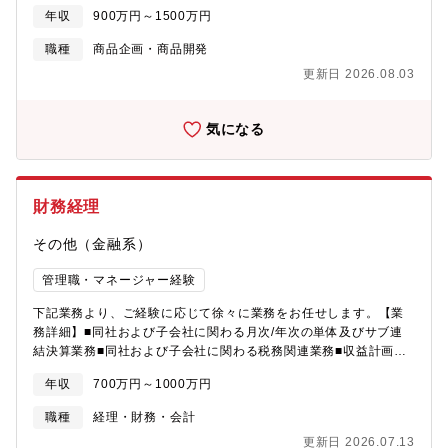
ける責任者を募集しています。【業務内容】※企画:提案の業務割
年収
900万円～1500万円
合イメージ＝7:3■銀行、不動産ポータルサイト、および住宅ロー
ンに関わる他業界とのAI連携サービスの企画推進■モゲチェック専
職種
商品企画・商品開発
用住宅ローン商品の企画や提携先銀行への提案、推進※イメー
更新日 2026.08.03
ジ：提携済みの金融機関への金利にかかる提案や、顧客の利便性
を向上するための同社のAI活用提案など■新規金融機関の開拓【配
属予定部署】■CMO直下└住宅ローン事業部└マーケティング部
気になる
(配属予定) └メンバー5名：主担当1名(本ポジション)、館員獲得
担当2名、コンテンツ配信担当2名※新卒～45歳在籍【働き方】リ
モート(ハイブリッド)制度、フルフレックス制度がございます。現
行メンバーは基本出社してますが、中抜け→夕方以降在宅など、
財務経理
柔軟に就業しています。【本ポジションについて】本募集は、企
画・コンサルティング志向の方がご自身の経験を存分に活かせる
その他（金融系）
ポジションです。銀行交渉・新商品企画という従来の住宅ローン
ビジネスの根幹に携わりながら、AI連携という新規領域の立ち上
管理職・マネージャー経験
げをリードいただくことで、事業づくりとマネジメントの両方の
経験を一気に積むことができます。また、銀行や事業会社とは異
下記業務より、ご経験に応じて徐々に業務をお任せします。【業
なり、MFSでは幅広い経験を積むことが出来ます。・1つの自社商
務詳細】■同社および子会社に関わる月次/年次の単体及びサブ連
品の単品商売ではなく、各銀行の幅広い商品を扱いながら最適提
結決算業務■同社および子会社に関わる税務関連業務■収益計画の
案を企画できる・紙・郵送・FAXといったアナログ業務ではな
策定と実績モニタリング業務■資金調達・収支管理等のキャッシュ
く、テックを活用した提案やオペレーションを企画・実行でき
年収
700万円～1000万円
マネジメント業務■グループ会社、子会社等（SPC、投資事業有限
る・東証グロース市場上場の急成長フェーズで、新規事業を自ら
責任組合）のレポーティング業務■会計システムの運営･改善業務
職種
経理・財務・会計
の手で立ち上げる濃密な経験を積めるご自身のご経験を活かしな
【募集背景】今後の事業・組織の拡大に伴い、経理部メンバーも
がら急成長サービスに携わることで、ビジネスとキャリアの両方
更新日 2026.07.13
新たに1名増員したいため【キャリアパス】入社後はまず、月次・