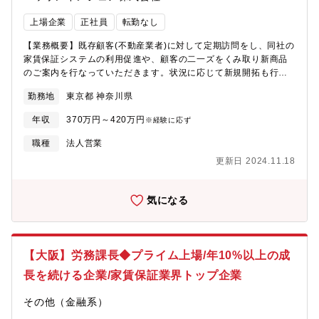
上場企業
正社員
転勤なし
【業務概要】既存顧客(不動産業者)に対して定期訪問をし、同社の
家賃保証システムの利用促進や、顧客の二一ズをくみ取り新商品
のご案内を行なっていただきます。状況に応じて新規開拓も行い
ます。■契約書の回収/自分が担当している不動産管理会社に連絡
勤務地
東京都 神奈川県
し、新たに契約を結ぶ入居希望者がいないか確認。(営業1人あた
りの担当顧客は20~30社ですが、そのうちの10社前後で新規契約
年収
370万円～420万円
※経験に応ず
が発生するイメージ)※15日が申込締切のため、間に合うよう契約
書を回収■既存取引先のフォロー/より多くの方に同社のサービス
職種
法人営業
をご案内していただけるよう、信頼関係を深めていきます。同社
更新日 2024.11.18
には高齢者や多国籍の方など、審査か通りにくい方にも対応でき
るプランが充実しているため、お客様のお困りごとを解決できる
ケ―スも多いです。ニーズを引き出す意識を持って営業活動を進
気になる
めましよう。く個人ノルマはありません>同社の営業は、みんなで
拠点全体の売上目標の達成を目指すスタイル。月初の契約書回収
で当月の契約者数がある程度把握できるため、そこで足りない数
字を全員で埋めていきます。■入社後は:人社後3カ月間は同社サー
【大阪】労務課長◆プライム上場/年10%以上の成
ビスの知識習得から、先輩上司の営業同行、内勤業務の研修など
長を続ける企業/家賃保証業界トップ企業
を行います。1ケ月に1回上司と面談実施し、仕事の悩みや今後の
方向性、チャレンジしたい業務等をヒヤリングしながら、独り立
その他（金融系）
ちができるまで全スタッフでサポートします。■賃貸保証サービス
とは:部屋やテナントを借りる際には、保証人が必要です。しかし