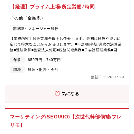
利への注目はかつてなく高まっています。さらに、住宅ローン
【経理】プライム上場/所定労働7時間
は、年収・資産・家族構成・購入物件まで、幅広い個人データが
集まる唯一の金融商品です。これを起点にしたデータビジネス
その他（金融系）
や、住宅ローンをフックにした不動産取引への展開など、事業の
余白は無限に広がっています。AIが急速に進化し正解の見えない
管理職・マネージャー経験
手探りの今だからこそ、型にはまらない新しい目線でこの未開拓
【業務内容】経理業務全般をお任せします。最初は経験や能力に
領域を一緒にゼロから設計してくれる方を、私たちは求めていま
応じて得意なことからお任せします。■年次/四半期/月次の決算業
す。
務■連結決算■監査法人対応■税務関連業務■子会社経理業務■固定
資産管理■債務管理■債権管理■現金出納管理■開示書類作成（金融
年収
650万円～740万円
商品取引法、会社法)等 【将来的に】■内部統制整備や会計業務プ
ロセス改善等 将来的には経理／財務／経営企画／監査などバック
職種
経理・財務・会計
オフィスの幅広い領域でご活躍いただくことを期待しておりま
更新日 2026.07.29
す。【働き方】繁忙期の四半期決算の時期の残業は約45h/月ほど/
通常期は約20h/月週1回のノー残業デーをはじめ、遅くとも19時
半には退社する社風です【配属先】■合計15名在籍 ※中途入社の
気になる
方が約8割！【ポジションの魅力】上場企業の同社にてグループ連
結決算までご対応いただき、経理のゼネラリストを目指せます。
マーケティング(SEO/AIO)【次世代幹部候補/フレ
リモ】