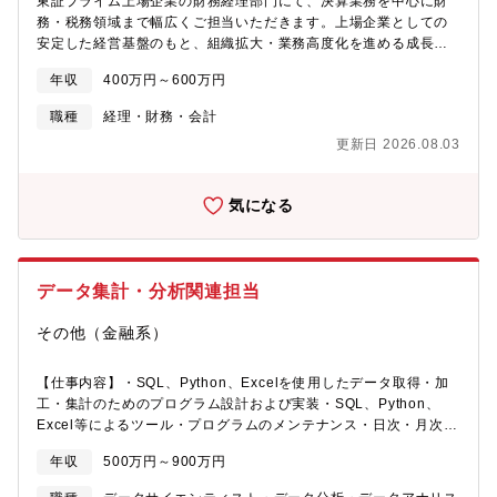
東証プライム上場企業の財務経理部門にて、決算業務を中心に財
宣伝費をいただくスキームです。そして、住宅購入という非常に
務・税務領域まで幅広くご担当いただきます。上場企業としての
大きなライフイベントにおいて、個人の家計を支える重要なサー
安定した経営基盤のもと、組織拡大・業務高度化を進める成長フ
ビスです。住宅ローンは長期高額の借り入れのため、わずか0.1%
ェーズにあり、経理財務の仕組みづくりにも携わることができる
の金利の違いでも35年間トータルでは大きな差になります（例え
年収
400万円～600万円
環境です。既存業務の運用だけではなく、業務改善やプロセス整
ば元本5000万円の場合、35年間で100万円の金利負担の差）。住
備にも主体的に取り組んでいただくことを期待しています。 【具
宅ローンのことをよく知らない人が大半であり、比較サービスの
職種
経理・財務・会計
体的には…】■月次、四半期、年次決算業務■金融機関対応や監査
ニーズは非常に根強いです。住宅ローン選びで重要なのは与信判
更新日 2026.08.03
法人対応■税務対応■資金管理■経費及び請求書管理【配属先】財務
断です。銀行によって審査基準が異なるため、モゲチェックでは
経理部 財務課【魅力】●東証プライム上場企業で経理財務の幅広
それを踏まえた各銀行の融資承認確率をAIが算出し、ユーザーに
い経験を積める●決算業務だけでなく、財務・税務・監査対応まで
提示する仕組みを構築しています。ユーザーは審査に通りやすい
気になる
携われる●上場後の成長フェーズにおいて、業務改善や仕組みづく
銀行の中から金利条件のいいローンを選ぶことができます。24年7
りに関与できる●将来的なキャリアアップを目指せる環境
月からは大手銀行と提携し、「モゲチェック特別金利」を開始し
ました。一般申込みをするよりも、モゲチェックを通して審査申
し込みしたほうが金利が安くなり、サービス差別化の大きな武器
データ集計・分析関連担当
となっています。■INVASEについて「INVASE」は、徹底してユ
ーザーサイドに立った不動産投資サービスです。不動産投資に興
その他（金融系）
味あるユーザーに不動産投資物件をご案内し、仲介手数料を頂く
ビジネスモデルです。具体的には、AIを活用して不動産の投資リ
【仕事内容】・SQL、Python、Excelを使用したデータ取得・加
スク（＝家賃の安定性）をスコアリング化し（Pスコア）、それを
工・集計のためのプログラム設計および実装・SQL、Python、
踏まえた理論価格を提示しています。また、不動産投資物件の買
Excel等によるツール・プログラムのメンテナンス・日次・月次で
い手に対して、物件ごとに必要な自己資金がわかる機能を提供し
のデータ集計、帳票作成、関係部署への展開・審査はじめ関係部
ています。年収や勤務先から不動産投資ローンの借入可能額を判
年収
500万円～900万円
署とのデータ集計に関する要件の調整・審査精度向上および審査
定する与信ノウハウを持ち合わせており、サービスに実装してい
KPIにかかるデータ分析、施策の策定、取組・審査精度向上および
ます。不動産投資家の集客および売買の相談はウェブに加えてア