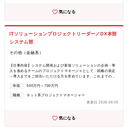
の高度化・実用化:入居申込者データ、外部信用情報、蓄積された
支払い履歴等を用いた、高精度な家賃滞納確率予測モデル（スコ
気になる
アリングモデル）の開発モデル精度向上のための、オルタナティ
ブデータ（非トラディショナルなデータ）の探索、活用検討、
PoCの実施【生成AIを活用した業務変革・付加価値創出】Azure
OpenAI Service (Azure Foundry) や Google Gemini 等を活用し
ITソリューションプロジェクトリーダー／DX本部
た、社内業務効率化（例：審査補助、社内ナレッジ検索）のため
のAIエージェント開発B2C（入居者様）向けサービスのUXを向上
システム部
させる、対話型AI機能等の企画・開発【AI-Ready】
MLOps/LLMOpsの推進と分析環境の高度化:データエンジニアと
その他（金融系）
連携し、開発したモデルが継続的に学習・デプロイ・監視される
パイプライン（MLOps/LLMOps）の設計・構築を主導する高品質
【仕事内容】システム開発および新規ソリューションの企画・導
な学習データを安定供給するためのデータ品質管理プロセスや、
入を進めるチームのプロジェクトマネージャとして、戦略の策定
特徴量を管理するフィーチャーストアの導入を検討・推進し、組
～導入までをご担当いただける方を求めています。これまでの経
織全体のAI開発効率を底上げする【開発環境・使用ツール
験を踏まえ、以下のいずれか、もしくは複数のプロジェクトに関
（例）】現在、Microsoft Azureを中心としたAI-Readyな分析基
年収
500万円～700万円
与して頂きます。・DXを推進するためのシステム開発プロジェク
盤への移行・統合を進めています。言語: Python, SQLデータ基
トの統括・推進(プロジェクト計画策定・プロジェクト体制組成を
盤/DWH: Microsoft Fabric (Synapse Analytics, Data Factory
職種
ネット系プロジェクトマネージャー
含む)・ワークスタイル変革を支えるITソリューションの導入・展
等)ML/AIプラットフォーム: Azure Machine Learning (MLOps基
更新日 2026.06.05
開(プロジェクト運営を含む)【詳細】・システム開発のプロジェク
盤として活用), Azure OpenAI ServiceBI: Power BI※状況に応じ
トマネージャ・新規ソリューションの企画・導入のプロジェクト
てGoogle Gemini等の他社サービスも比較検討・活用します【こ
マネージャ【ポジションの魅力】同社のDX推進のためのシステム
の仕事の魅力】「守り」と「攻め」の両輪:会社の利益に直結する
気になる
開発プロジェクトおよび新規ソリューションの企画から主体的に
堅実な「AI審査モデル構築（守り）」と、最先端の「生成AI活用
進める経験を積むことができます。【技術環境】・開発言語：
によるサービス創出（攻め）」の両方に携われる、稀有なキャリ