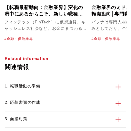
【転職最新動向：金融業界】変化の
金融業界のミドル
渦中にあるからこそ、新しい職種・
転職動向│専門職
ポジションを生み出せるチャンス
フィンテック（FinTech）に仮想通貨、キ
パソナは専門人材の
ャッシュレス社会など、お金にまつわる新
みとしており、企業
たなニュースが新聞やニュースで日々報じ
や求める人物像をお
金融・保険業界
金融・保険業界
られています。その一方で、メガバンクの
イントで求職者の方
新卒採用数削減や不正融資など、やや暗い
す。金融業界専門の
イメージの話題も目にする昨今の金融業
在籍しておりますの
Related information
界。業界全体の動向や、転職市場はどのよ
ての情報収集やお困
関連情報
うな状況なのでしょうか。自身も証券会社
パソナへご相談くだ
での営業経験を持ち、現在は金融業界を中
心に転職の支援を行っているパソナキャリ
1. 転職活動の準備
ア キャリアアドバイザーの新垣に話を聞
きました。
2. 応募書類の作成
3. 面接対策