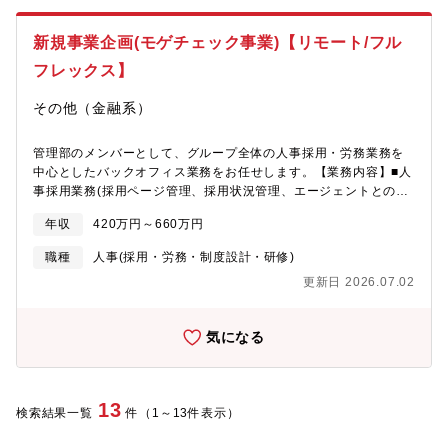
C#・Python・JavaScript・OS：Windows Server・IDE：
アを築けますAI-Readyな組織を作る経験:単にモデルを作るだけで
GitHub Copilot・MS Visual Studio・DB：MS SQL Server・デ
なく、MLOpsやデータガバナンスを含めた「AIが当たり前に使わ
新規事業企画(モゲチェック事業)【リモート/フル
ータ処理・分析ツール：H2O Driverless AI・Power BI・仮想
れる環境」そのものを設計・構築する経験が積めますFinTech×不
化・コンテナツール：Docker・クラウド：Azure・Aws・
フレックス】
動産×最新AIの最前線:レガシーな側面が残る不動産業界におい
Microsoft365・KCPS・コミュニケーションツール：Teams・
て、データとAIの力で業界構造の変革に挑戦する中心メンバーと
Zoom・Backlog
その他（金融系）
して活躍できます裁量と成長環境:分析テーマの選定から技術選定
まで大きな裁量があります。エンジニアやビジネスサイドと連携
し、データサイエンス組織を牽引するリーダーとしての成長も期
管理部のメンバーとして、グループ全体の人事採用・労務業務を
待できます
中心としたバックオフィス業務をお任せします。【業務内容】■人
事採用業務(採用ページ管理、採用状況管理、エージェントとのコ
ミュニケーション、人事評価制度運用、社内規程整備等)■労務業
年収
420万円～660万円
務（グループ子会社含む社内の勤怠管理等労務管理等）■その他バ
ックオフィス業務【配属予定部署】■管理部└取締役CFO└執行役
職種
人事(採用・労務・制度設計・研修)
員 兼 管理部長(採用担当)└メンバー4名：経理担当2名(うち1名が
更新日 2026.07.02
労務も担当)、コーポレートIT担当1名、庶務担当1名※35～43歳
在籍【働き方】リモート(ハイブリッド)制度、フルフレックス制度
がございます。現行メンバーは基本出社してますが、中抜け→夕
気になる
方以降在宅など、柔軟に就業しています。【魅力・やりがい】■ご
経験やご希望を踏まえて人事採用業務とそれに関連する業務を中
心に経験することでのバックオフィス業務の経験・知識の習得を
通じた成長ができます。■残業ゼロが原則であるため、ライフワー
13
検索結果一覧
件（1～13件表示）
クバランスの充実が見込めます。■全社在籍メンバーは全員中途社
員で構成され、年功序列の風土はありません。■風通しのよい組織