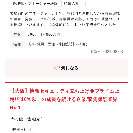
管理職・マネージャー経験
時短入社可
保証人になってくれる人を探すのは一苦労。そこで生まれたのが
賃貸保証サービスです。物件を借りる側には、保証人を探す手間
労務部門のマネージャーとして、各部門と連携しながら就業環境
が省けるというメリットがあり、また貸す側にとっては、入居率
の整備、労務リスクの低減、従業員が安心して働ける基盤づくり
があがり、家賃の支払いが滞ることがなくなるというメリットが
を推進いただきます。【具体的には…】下記業務を中心とした労
あります。【東京支店】9名在籍しており、営業は5名（20代半ば
務部門のマネジメント■ 勤怠管理、給与計算、社会保険手続きの
から30代前半）です。他の管理部スタッフで構成されています。
年収
800万円～900万円
統括■ 就業規則・各種規程の整備、改定および運用■ 労基署対応、
【横浜営業所】営業担当者3名が在籍しております。（20代～30
法令改正対応を含むコンプライアンス強化■ 安全衛生、休職・復
代）
職種
人事(採用・労務・制度設計・研修)
職、労務相談など個別事案対応■ その他、労務業務全般【採用背
更新日 2026.08.03
景】上場企業としてさらなる企業成長を目指すフェーズで、ガバ
ナンス強化に取り組んでおり、労務領域の専門性が高い人材を求
めています。【組織構成】人事部 労務管理課人事部長（50代前
気になる
半・女性）課長★募集ポジション★ 係長1名 主任1名 メンバ
ークラス1名 派遣社員1名※人事部には、他に人材開発課がござ
います。
【大阪】情報セキュリティ立ち上げ◆プライム上
場/年10%以上の成長を続ける企業/家賃保証業界
No.1
その他（金融系）
時短入社可