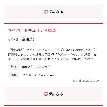
を大きく伸ばせる、またとないチャンスです。将来的には本領域
年次決算などの経理業務を中心に担当いただき、徐々に財務や経
を管轄するマネージャーを目指していただくポジションです。
営管理領域へと業務範囲を広げていただきます。会社規模は小さ
【募集背景】モゲチェックはAIを活用した住宅ローン比較診断サ
気になる
いため、大規模な会社のように業務が細分化・専門化された部署
ービスであり、ユーザーサイドに立って数字分析を踏まえて住宅
ではなく、会計・財務分野を主軸として、税務・経営管理の専門
ローンをロジカルに提案できる日本唯一のフィンテックサービス
知識についても幅広・多岐に渡たり業務を習得できる機会が多い
です。ウェブを中心に集客しており、累計50万人が使う一大サー
のが特徴です。また将来的には、経理財務部門の責任者としてキ
ビスとなりました。また、約30行のメガバンク・ネット銀行・地
サイバーセキュリティ担当
ャリアアップ、活躍したいと考えられている管理職候補を募集い
方銀行から最適なローンを選べるためユーザーからも高く評価さ
たします。【組織構成】以下の7名が経営管理部 財務経理チーム
れており、日本の住宅ローンファイナンスの中核を担いつつあり
その他（金融系）
のメンバーです。・チームリーダー 1名（男性）・サブリーダ
ます。同社は、不動産会社が特定の銀行商品を斡旋する従来の住
ー 2名（女性）・代理・主任クラス 2名（女性）・担当ク
宅ローン選びに革命を起こす「ゲームチェンジ」を狙っていま
ラス 1名（男性）・派遣社員 1名（女性）【働
【業務内容】セキュリティロードマップに基づく施策の企画・実
す。その一環として大手行と提携し、一般に申し込むよりも安い
き方】・残業：月平均10～20時間程度・福利厚生：住宅手当、育
行情報セキュリティ規程の策定MUFGグループのリスク評価、セ
「モゲチェック特別金利」を2024年から実施するなど、銀行連携
児・介護制度、退職金制度など充実・長期的に働きやすい環境が
キュリティ関連プロセスへの対応インシデント対応など各種プロ
を強化してきました。近年、各業界でAIエージェントの実装が急
整っています
セスの整備・運用定着技術的セキュリティ対策の導入（IT部門メ
速に進んでおり、住宅購入・住宅ローン領域においても「探す・
年収
800万円～1000万円
ンバーとの連携）脆弱性診断・ペネトレーションテストの実施、
選ぶ・申し込む」というユーザー体験が大きく変わろうとしてい
改善対応の調整社内教育・啓発活動（セキュリティトレーニン
職種
セキュリティエンジニア
ます。同社はこの変化を大きな好機と捉え、銀行や不動産サイト
グ）セキュリティ関連の最新動向の調査・導入検討必要に応じて
をはじめとする各業界プレイヤーとのAI連携によって、「住宅ロ
更新日 2026.05.10
IT部門内や他部署との連携・支援
ーンを選ぶならモゲチェック」という住宅ローン選びのプラット
フォーム化をさらに加速させたいと考えています。この新しい領
域を、企画からパートナー連携、実行までリードいただける若手
気になる
マネージャー候補を募集します。住宅ローンは貸出残高200兆円超
の巨大市場です。多くの個人にとって人生最大の支出であり、家
計へのインパクトは計り知れません。利上げ局面に入った今、金