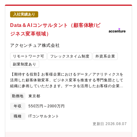
ト技術等)を想定した業務プロセスの自動化、物流業務プロセスの
グランドデザイン、物流生産性改善計画の立案と実行推進【プロ
入社実績あり
ジェクト事例】■生産ラインのロボット化支援■物流構想立案及び
WMS（Warehouse Management System）導入支援■お客様の
Data＆AIコンサルタント（顧客体験/ビ
使い古した倉庫を立て替えて、「荷物が入ってきて、出すとこ
ジネス変革領域）
ろ」まで全てを全自動で実現【おすすめポイント】■将来の物流・
生産工場をクライアントと共に考え、ロボット技術やAI等を活用
アクセンチュア株式会社
したサプライチェーン・ロジスティクス改革を企画・実行いただ
く、大きなやりがいと成長機会のあるポジションです。■アクセン
リモートワーク可
フレックスタイム制度
外資系企業
チュアグローバルネットワークとの協業により、最新のテクノロ
ジーに触れながら自動化改革に取り組める環境です。
副業制度あり
【期待する役割】お客様企業におけるデータ／アナリティクスを
活用した顧客体験変革、ビジネス変革を推進する専門集団として
組織に参画していただきます。データを活用したお客様の企業変
革の旗振り役として、アクセンチュアソングに在籍するクリエイ
勤務地
東京都
ティブ集団、また長年強みにしている各業界のコンサルタントと
連携し、戦略立案支援～実施策運用まで一貫した支援を行いま
年収
550万円～2000万円
す。【業務内容】■お客様企業に対して、データやAIを活用した多
様なテーマ（顧客理解の深化、新規ビジネス構築、サービス見直
職種
ITコンサルタント
し、業務プロセス改革、AIソリューション構築、組織・風土改
更新日 2026.08.07
革、人材育成 等）の提案又はプロジェクト推進■データ駆動型経
営改革におけるプロジェクトのコアチームとして、他組織の専門