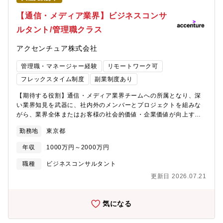
ら実行を支援しています。■自動車会社A社：自動運転LV4車両の
市場ローンチ戦略策定■自動車会社B社：EVを活用したサービス事
【通信・メディア業界】ビジネスコンサ
業開発・立ち上げ支援■通信会社C社：国内市場向け自動運転モビ
ルタント/管理職クラス
リティサービス開発支援■自動車サプライヤーD社:ソフトウェア事
業強化に向けた全社トランスフォーメーション【ポジションの魅
アクセンチュア株式会社
力】■グローバルネットワークとテクノロジーの強みを活かして、
自動車業界トップ企業の大きなトランスフォーメーションを企
管理職・マネージャー経験
リモートワーク可
画・実行いただく、大きなやりがいと成長機会のあるポジション
です。■R＆D、サプライチェーン、マーケティング、販売、サス
フレックスタイム制度
副業制度あり
テナビリティなど、様々なサービスで支援を行い、クライアント
【期待する役割】通信・メディア業界チームへの所属となり、深
の既存事業効率化と成長を実現する新規事業領域への転換の両輪
い業界知見を武器に、社内外のメンバーとプロジェクトを組みな
を同時並行で推進するため、幅広い経験を積むことができ、市場
がら、業界全体またはお客様の社会的価値・企業価値が向上する
価値が高まります。
ためのプラン策定や変革の実行をリードします。【業務詳細】下
勤務地
東京都
記のようなお客様の変革を全面的に支援しています。お客様のビ
ジネス土台となる現在のコアビジネスの変革支援から、将来の収
年収
1000万円～2000万円
益創出に向けた新規事業検討支援まで、デジタル化・グローバル
化をキーワードに幅広く支援しております。■デジタルプラットフ
職種
ビジネスコンサルタント
ォーマー■大手通信事業者■大手電機メーカー■メディア・エンター
更新日 2026.07.21
テイメント事業者【プロジェクト事例】■JV立上・データトリブン
DXの推進■次期Billingプラットフォーム構築■財務統括機能集約・
デジタル化推進■水平分離によるEV向上および通信基盤事業のグ
気になる
ローバル展開■仮想化ネットワーク構築■AIにおけるエネルギー効
率化対応■ファンエンゲージ向上に向けたデータの分析高度化支援