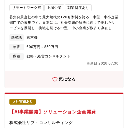
るなどワークライフバランスを気にした組織運営がされていま
す。
リモートワーク可
上場企業
副業制度あり
募集背景当社の中で最大規模の120名体制を誇る、中堅・中小企業
部門での募集です。日本には、社会課題の解決に向けて優れたサ
ービスを展開し、挑戦を続ける中堅・中小企業が数多く存在しま
す。しかし、経営資源に制約のある企業にとっては、まずマーケ
勤務地
東京都
ティング・セールスの強化による売上の安定化を図りながら、並
行して組織改革に取り組むことが不可欠です。本ポジションは、
年収
600万円～850万円
経営者の想いを具現化し、持続可能な成長へと導く役割を担いま
す。中堅・中小企業の経営者のパートナーとして、クライアント
職種
戦略・経営コンサルタント
企業の発展を通じて、消費者、そして社会全体にも大きなインパ
更新日 2026.07.30
クトをもたらしたい、と考えている方を歓迎します。▼事業部の
詳細はこちらをご覧ください中堅・中小企業向けコンサルティン
グ事業部 Entrance Bookhttps://excited-shock-
気になる
0cf.notion.site/Entrance-Book-
18f6bc9b77c3809f8c9bea8053a18982?pvs=4仕事内容カーデ
ィーラーや中古車販売店、サービスステーション（ガソリンスタ
ンド）など、地域経済を支える中堅・中小企業に対し、経営と現
入社実績あり
場の双方に深く入り込むコンサルティングを担っていただきま
す。長年培われてきた企業の歴史や経営背景を紐解きながら、組
【AI事業開発】ソリューション企画開発
織・事業課題に向き合い、新たな価値創出と企業価値向上を推進
していくポジションです。経営者と伴走しながら、地域企業の変
株式会社リブ・コンサルティング
革を実現できる大きなやりがいがあります。配属後は、ご自身の