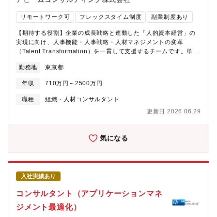
社会にインパクトを与えていることを実感できます。2）未経験か
出、30,000件の事業アイデア創出、事業性評価による10件への事
ら活躍できる環境がある入社後は一人前のコンサルタントになる
業絞り込みといった大量の事業開発シミュレーションが実現可能
リモートワーク可
フレックスタイム制度
副業制度あり
まで専属のトレーナーがつき、週次の1on1で徹底した振り返りを
となります。支援領域・プロジェクト事例人間の知性を超えるイ
行う機会が儲けられています。成果を確実に届ける専門性の獲得
ノベーションを企業の力にするため、戦略策定、新規事業企画、
【期待する役割】企業の成長戦略と連動した「人的資本経営」の
や、経営リテラシーを向上するための多角的な研修プログラムだ
オープンイノベーション、技術戦略、営業戦略等の「新規価値の
実現に向け、人事機能・人事戦略・人材マネジメントの変革
けでなく、個別に丁寧なFBを受けられる環境で成長角度を高める
探索・創造」領域におけるにAI活用をしています。・戦略策定：
（Talent Transformation）を一貫して支援するチームです。単な
ことができます。※詳細は[こちら]
シナリオプランニングと将来機会・脅威の特定・新規事業企画：
る制度設計や運用改善にとどまらず、■新しい人事部の在り方の構
(https://www.libcon.co.jp/recruit2/company/company02/)をご
新規性の高い事業アイデア発想と戦略仮説の策定・オープンイノ
勤務地
東京都
想■人材ポートフォリオを軸とした経営・事業戦略との接続■人材
確認ください3）経営・CxO人材に必要なスキルを獲得できる当社
ベーション：有望な協業候補の探索と協業事業仮説の策定・技術
の流動・最適配置を前提とした“社内労働市場”の設計■事業再編や
の支援では、常に自分が最終責任者であるという意識を持ち矢面
戦略：先進技術テーマ領域への自社技術起点の参入戦略策定・営
年収
710万円～2500万円
M&A,グローバル展開を見据えた人事・人材変革といった、人材を
に立って仕事をすることが求められます。論点仮説思考やロジカ
業戦略：業界攻略のための自社商材を組み合わせたオファリング
経営資源として再定義する変革を推進します。【業務内容】■人的
職種
組織・人材コンサルタント
ルシンキングはもちろんですが、自身の意見や覚悟を問われる場
策定【ソリューション事例】①生成AIによる新規事業の自動化・
資本経営・HR Transformation構想策定及び実行支援■人材ポート
面が多くあります。シビアな環境だからこそスキルが磨かれま
多くのクライアント企業の新規事業開発支援から得た知見と、独
更新日 2026.06.29
フォリオ分析と人材GAPの可視化■人材GAP分析に基づく調達戦
す。4）事業づくりを体感で
自で研究開発してきた生成AIを活用したメソッドをかけ合わせ、
略及び社内労働市場を実現するための人事基幹制度・各種■配置/
新規事業開発における新しいソリューション。・大量の事業開発
育成/代謝等の施策設計■人事組織・人事機能の再設計（役割定
気になる
シミュレーションが実現可能。②生成AIを活用した営業DXコンサ
義・オペレーティングモデル設計）■経営・事業部門と連動した人
ルティング・営業活動における課題解決のため、生成AIを活用し
材戦略・ロードマップ策定■ｍHR部門及び経営層とのディスカッ
たソリューション。・クライアント企業のセールス支援で培った
ションリード※構想策定だけでなく、制度設計・仕組み化・実装
知見と、独自研究開発の生成AIメソッドを組み合わせ、高度な営
フェーズまで一貫して関与します。【体制について】このポジシ
業活動を支援。③生成AIを活用したビジネスプロセスオートメー
入社実績あり
ョンは、以下3つの専門チームを軸に推進しています。■HR
ション（BPA）・様々な業界・部門における業務プロセスの自動
Transformation事業戦略・人材戦略を人事機能の構造へ落とし込
コンサルタント（アプリケーションマネ
化を、生成AIで支援。300種類を超えるプロンプトを活用し、企業
み、人事組織・役割・オペレーション・人事システムを横断的に
の課題に合わせた業務効率化を実現。④AIを活用したデータアナ
ジメント最適化）
再設計するチームです。事業再編やM&A、グローバル展開を見据
リティクスコンサルティング・AI技術導入において、人間中心の