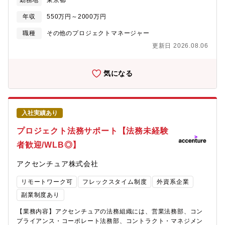
勤務地
東京都
援、調達支援、工程管理、システムの保守・運用まで、システム
インテグレーションのすべてのフェーズに対して、常にお客様に
年収
550万円～2000万円
寄り添い、一気通貫でのコンサルティングワークを提供していま
す。公共サービス（官公庁関連）は唯一無二の業務・システムの
職種
その他のプロジェクトマネージャー
ため、国内に参考事例がありません。そのような中でも、”世界中
更新日 2026.08.06
の公共領域に関するアクセンチュアの知見（年金、税、自治体、
雇用、労働、教育、スマートシティなど）を最大限に活用し、よ
り高いレベルの実績を生み出し続けています。【具体的な業務】■
気になる
ソリューション検討、システム開発計画の立案■システム要件の定
義■システムアーキテクチャの選定・設計■アプリケーションの設
計・開発・テスト■システム開発におけるプロジェクト管理・推進
■システム開発における各種支援■システムアウトソーシングの計
入社実績あり
画策定■システムアウトソーシングの立ち上げ・安定化【プロジェ
クト事例】■国家事業としての大規模システム開発プロジェクトの
プロジェクト法務サポート【法務未経験
計画立案■年金、雇用、税金、労働など社会インフラとして国民生
者歓迎/WLB◎】
活に欠かせない政府情報システムの要件定義■電子申請、AI、IoT
などの国家IT戦略に基づくデジタル化に関するプロジェクト【ポ
アクセンチュア株式会社
ジションの魅力】■国や人々の生活基盤を支える社会的意義の大き
いプロジェクトを担えます。■行政機関にデジタル技術を導入し、
リモートワーク可
フレックスタイム制度
外資系企業
課題の解決や市民のニーズに沿った行政サービスの実現に貢献で
きます。■中央官庁・自治体・大学・病院など様々な公共機関での
副業制度あり
大規模案件の支援実績が多数あり、業界リーディングポジション
【業務内容】アクセンチュアの法務組織には、営業法務部、コン
を確立しております。
プライアンス・コーポレート法務部、コントラクト・マネジメン