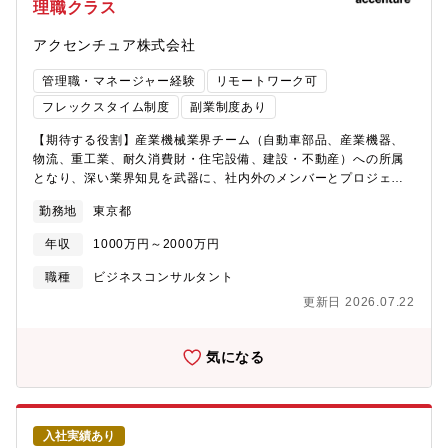
理職クラス
リティサービス開発支援■自動車サプライヤーD社:ソフトウェア事
業強化に向けた全社トランスフォーメーション【ポジションの魅
アクセンチュア株式会社
力】■グローバルネットワークとテクノロジーの強みを活かして、
自動車業界トップ企業の大きなトランスフォーメーションを企
管理職・マネージャー経験
リモートワーク可
画・実行いただく、大きなやりがいと成長機会のあるポジション
です。■R＆D、サプライチェーン、マーケティング、販売、サス
フレックスタイム制度
副業制度あり
テナビリティなど、様々なサービスで支援を行い、クライアント
【期待する役割】産業機械業界チーム（自動車部品、産業機器、
の既存事業効率化と成長を実現する新規事業領域への転換の両輪
物流、重工業、耐久消費財・住宅設備、建設・不動産）への所属
を同時並行で推進するため、幅広い経験を積むことができ、市場
となり、深い業界知見を武器に、社内外のメンバーとプロジェク
価値が高まります。
トを組みながら、業界全体またはお客様の社会的価値・企業価値
勤務地
東京都
が向上するためのプラン策定や変革の実行をリードします。【業
務内容】製造業のお客様は大きな変革局面にあり、デジタルやIT
年収
1000万円～2000万円
を活用した社内の改革、新しいテクノロジーを梃子にした新規ビ
ジネスの立ち上げ、M＆Aによる新収益機会獲得等々の大きな改革
職種
ビジネスコンサルタント
が不可欠です。本ポジションでは産業機械を始めとした製造業界
更新日 2026.07.22
コンサルタントとして、下記のようなテーマに携わり、業界全
体、お客様の変革を全面的に支援しています。■営業、サプライチ
ェーン、会計、経営管理、人事にまたがる全社改革■ものづくり
気になる
DX基盤整備■建設プロジェクトDX■サステナビリティ戦略策定・
実行支援【おすすめポイント】■グローバルネットワークとテクノ
ロジーの強みを活かして、製造業界トップ企業の大きなトランス
フォーメーションを企画・実行いただく、大きなやりがいと成長
入社実績あり
機会のあるポジションです。■R＆D、サプライチェーン、販売、