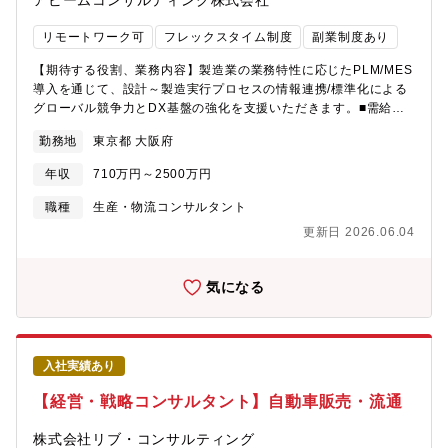
アビームコンサルティング株式会社
プが可能となっているポジションです！
革」といった伝統的なテーマに留まらず、各社がこれから取組む
べき「グリーントランスフォーメーション（GX）」、「サーキュ
リモートワーク可
フレックスタイム制度
副業制度あり
ラーエコノミー（循環経済）」といった課題やテーマに対して、
グローバル知見と最新の事例などを基に企業の構造改革と社会価
【期待する役割、業務内容】製造業の業務特性に応じたPLM/MES
値の創造の取り組みを行うプロフェッショナルチームです。【お
導入を通じて、設計～製造実行プロセスの情報連携/標準化による
すすめポイント】■ECM/SCMの全体改革に、経営に近い立場で上
グローバル競争力とDX基盤の強化を支援いただきます。■需給プ
流から携われるポジションです。また、机上の戦略立案にとどま
ロセス改革需給業務の標準化/計画精度向上/組織改革を通じて、
勤務地
東京都 大阪府
らずに実務的な変革経験まで伴走することができます。■フレック
S&OP導入やAI予測モデル構築などにより、サプライチェーン全体
ス勤務かつリモートワークも柔軟に活用できるなどワークライフ
の最適化を支援【プロジェクト例】■総合電機メーカー：PLM導入
年収
710万円～2500万円
バランスを気にした組織運営がされています。
による設計～製造プロセスの情報連携促進■自動車部品メーカー：
PLM/MES連携による設計～製造実行プロセスの統合と業務標準化
職種
生産・物流コンサルタント
支援■素材メーカー：設計開発データ管理のデジタル化/一元化支
更新日 2026.06.04
援【所属組織について/Sustainable SCM Strategy Unit】
「GlobalでのSCM構築」や「物流・調達コストの構造改革」とい
った伝統的なテーマに留まらず、各社がこれから取組むべき「グ
気になる
リーントランスフォーメーション（GX）」、「サーキュラーエコ
ノミー（循環経済）」といった課題やテーマに対して、グローバ
ル知見と最新の事例などを基に企業の構造改革と社会価値の創造
の取り組みを行うプロフェッショナルチームです。【おすすめポ
入社実績あり
イント】■日本の競争力の源泉であったものづくり領域を最新のデ
ジタル技術を活用してダイナミックに改革し、競争力ある姿に変
【経営・戦略コンサルタント】自動車販売・流通
えることに貢献いただく大きなやりがいと成長機会のあるポジシ
ョンです。■フレックス勤務かつリモートワークも柔軟に活用でき
株式会社リブ・コンサルティング