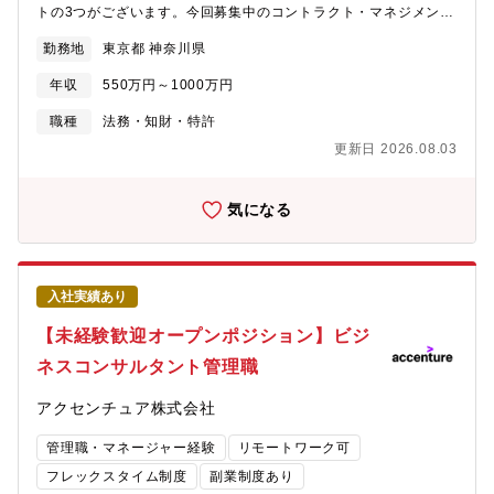
トの3つがございます。今回募集中のコントラクト・マネジメント
では、同社がクライアント向けに支援しているコンサルティング
勤務地
東京都 神奈川県
プロジェクトにおける関連契約のレビューや提案活動支援、日々
の業務履行に関わる手続きのサポートなどを通じ、商業的なリス
年収
550万円～1000万円
クの管理・低減や、円滑な業務運営がされること及びコンプライ
アンス遵守を目的として活動しています。また、法務部門という
職種
法務・知財・特許
立場にとどまらず、弊社が支援する様々な業界のお客様向けのプ
更新日 2026.08.03
ロジェクトチームの一員 として、契約内容の社内調整や社内外と
の折衝や、書面の文言のみでなく運用面での現実的なリスク低減
のためのアドバイスを行います 。具体的には以下の一部または全
気になる
部の業務を実施します。【担当業務詳細】■契約書作成、レビュ
ー・コンサルティングサービス提供・業務提携・調達等の提案
書・契約書の法的レビュー・アドバイス（法的観点および社内ポ
リシー、商業的な条件やサービス提供におけるリスク分析に基づ
入社実績あり
いた検討を含む）・新規案件をはじめとした商談提案段階におけ
る契約の構成面や運用面も考慮に入れたリスク管理・低減策の検
【未経験歓迎オープンポジション】ビジ
討・関連各契約の締結に向けたクライアント/協力会社等との条件
ネスコンサルタント管理職
交渉や社内関連部署との連携・調整等のサポートまたは実行■プロ
ジェクトにおける法務メンバーとしての支援・推進・担当プロジ
アクセンチュア株式会社
ェクトのメンバーに対する契約条件の周知や、各管理ルール（文
書管理ルールや契約変更時の運用ルール等）に関する検討、サポ
管理職・マネージャー経験
リモートワーク可
ートまたは実行 ■プロジェクトの法務リスクの提言プロジェクト
が継続的にサービス提供やチーム運営をする中で発生する課題
フレックスタイム制度
副業制度あり