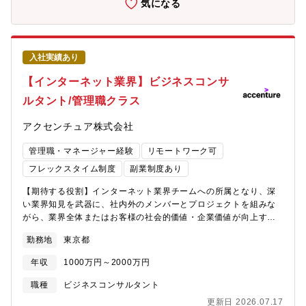
気になる
ェクト事例】■アジアパシフィックを中心としたグローバル成長戦
略策定■デジタルテクノロジーを活用した営業領域改革■既存基幹
システム刷新及び全社デジタルトランスフォーメーション改革■コ
ネクテッドプロダクトを利用したサービス事業構想策定■デジタル
入社実績あり
ファイナンス、デジタルワークフォース構築【ポジションの魅
力】■新規事業開発支援、DX改革推進、ESG・SDGs支援など
【インターネット業界】ビジネスコンサ
様々なサービスでクライアントの支援を行うため、幅広い経験を
ルタント/管理職クラス
積むことができ、市場価値が高まります。■グローバルネットワー
クとテクノロジーの強みを活かして最新かつ先進的な案件を扱っ
アクセンチュア株式会社
ています。技術面で先行する欧米のトレンドや支援事例にアクセ
スできることで最新技術にキャッチアップできる環境です。
管理職・マネージャー経験
リモートワーク可
フレックスタイム制度
副業制度あり
【期待する役割】インターネット業界チームへの所属となり、深
い業界知見を武器に、社内外のメンバーとプロジェクトを組みな
がら、業界全体またはお客様の社会的価値・企業価値が向上する
ためのプラン策定や変革の実行をリードします。【業務詳細】ク
勤務地
東京都
ライアントのビジネス成長やサービス創出に向けて、クライアン
トと共に戦略を考えるだけでなく、業務・ITにおける論点をクリ
年収
1000万円～2000万円
アにし、アジャイル的にビジネスサイド、テクノロジーサイド、
UXやUI等のデザインサイドと連携してサービス立ち上げを推進し
職種
ビジネスコンサルタント
ます。アドバイザリー型のコンサルティングではなく、プロデュ
更新日 2026.07.17