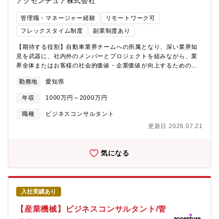
アクセンチュア株式会社
管理職・マネージャー経験
リモートワーク可
フレックスタイム制度
副業制度あり
【期待する役割】自動車業界チームへの所属となり、深い業界知
見を武器に、社内外のメンバーとプロジェクトを組みながら、業
界全体またはお客様の社会的価値・企業価値が向上するためのプ
ラン策定や変革の実行をリードします。【業務詳細】製造業のお
勤務地
愛知県
客様は大きな変革局面にあり、デジタルやITを活用した社内の改
革、新しいテクノロジーを梃子にした新規ビジネスの立ち上げ、M
年収
1000万円～2000万円
＆Aによる新収益機会獲得等々の大きな改革が不可欠です。本ポジ
ションでは自動車業界コンサルタントとして、下記のようなテー
職種
ビジネスコンサルタント
マに携わり、業界全体、お客様の変革を全面的に支援していま
更新日 2026.07.21
す。■自動車販売オペレーションBPR/BPO■全社業務変革構想・実
践■エンタープライズアーキテクチャー戦略・レガシーモダナイゼ
ーション■R＆Dアウトソーシング■Software Defined Car■EV開
気になる
発■カーボンニュートラル・サステナビリティ■ブランド戦略/D2C
モデル構築【プロジェクト事例】テクノロジーを活用した事業開
発からデジタル業務改革まで、企業のみならずモビリティ業界の
構造を変えるようなトランスフォーメーションのプランニングか
入社実績あり
ら実行を支援しています。■自動車会社A社：自動運転LV4車両の
市場ローンチ戦略策定■自動車会社B社：EVを活用したサービス事
【産業機械】ビジネスコンサルタント/管
業開発・立ち上げ支援■通信会社C社：国内市場向け自動運転モビ