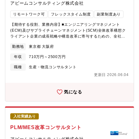
アビームコンサルティング株式会社
し、案件の最適なプライシングの支援。・契約書面の作成支援
契約書の作成をサポートし、プライシングを担当。・新規案件獲
リモートワーク可
フレックスタイム制度
副業制度あり
得支援 アクセンチュアの新規案件獲得に向けた提案活動を支
援。【組織について】組織構成：25名男女比：男性4割、女性6割
【期待する役割、業務内容】■エンジニアリングマネジメント
中途入社比率：中途入社者42％、新卒採用者21％、社内異動者
(ECM)及びサプライチェーンマネジメント(SCM)全体改革構想ク
37％【求人の魅力】■アクセンチュアのクライアント企業は多岐に
ライアント企業の成長戦略や構造改革に寄与するための、全社
わたっており、様々な業界の案件をサポートする機会がございま
ECM/SCM全体の戦略立案およびその実現支援■需給プロセス改革
す。一般的な事業会社とは違い、自社とクライアント企業の両方
勤務地
東京都 大阪府
需給業務の標準化/計画精度向上/組織改革を通じて、S&OP導入や
にとって最良の選択となるプロジェクトを組成するために、ビジ
AI予測モデル構築などにより、サプライチェーン全体の最適化を
ネスを作る/根拠となる数字を作ることができるビジネス感度の高
年収
710万円～2500万円
支援【プロジェクト例】■エンジニアリングマネジメント(ECM)及
い経営人材としてキャリアアップしていただくことができます。
びサプライチェーンマネジメント(SCM)全体改革構想・医療機器
職種
生産・物流コンサルタント
■DS部は、アクセンチュアグローバルに紐づいた部門であり、多
メーカー：サプライチェーンのグローバル管理体制の企画立案/実
国籍な環境となっております。国内の案件に限らず、国外の案件
更新日 2026.06.04
現支援・建機メーカー：サプライチェーン業務レベル診断と高度
の支援をすることもあるため、グローバル人材としてキャリアア
化に向けたロードマップ策定支援・素材メーカー：ECM情報のデ
ップ・ご活躍頂くことができます。【求人担当者より】ディー
ジタル化とECM/SCM横断でのライフサイクルコスト管理の体制
気になる
ル・ストラクチャリング（DS）部門では、アクセンチュアにおけ
の実現支援・玩具メーカー：BtoB取引戦略の企画立案及び実行支
る大規模かつ高難易度の案件や複雑性の高い案件（ジョイントベ
援■需給プロセス改革・電子部品メーカー：グローバル販社共通の
ンチャー設立や戦略的パートナーシップ締結など）において、経
需給管理基盤構築による業務効率化支援・食品メーカー：SCPツ
営と会計の視点から、財務モデルの作成、ビジネスケースの策定
ール導入を伴う需給業務標準化と在庫削減支援・化学メーカー：
などを行い、アクセンチュアの経営陣に案件実施の意思決定判断
入社実績あり
本社需給管理組織の立ち上げとグローバル需給管理プロセスの策
支援を行っております。ひとつひとつの案件がニュースで取り上
定・精密機械メーカー：在庫アセスメントによる改善施策の定量
PLM/MES改革コンサルタント
げられるような社会的インパクトの大きい案件であり、ビジネス
評価と提案【所属組織について/Sustainable SCM Strategy
マンとしても経営におけるスペシャリストとしてもキャリアアッ
Unit】「GlobalでのSCM構築」や「物流・調達コストの構造改