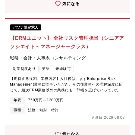
メンバーともコラボレーションしながら戦略立案から実行まで一
気になる
気通貫でのビジネス価値創出の支援【プロジェクト事例】■顧客デ
ータ・購買データを用いたセールス・マーケティング、商品開発
のデータ駆動型改革（小売業、消費財製造業、食品メーカー、金
融業、保険業など）■リカーリングビジネスにおける顧客情報・顧
パソナ限定求人
客行動を活用した顧客接点のデータ駆動型改革（通信業、エンタ
メ、電力など）■過去の研究開発データを活用した研究開発領域で
【ERMユニット】 全社リスク管理担当（シニアア
のデータ駆動型改革（医療・製薬業・消費財製造業など）■生成AI
ソシエイト～マネージャークラス）
を用いた新規ビジネス・サービスの構築、プロセス改革（各種業
界）【おすすめポイント】■最先端AIや多種多様なデータに触れな
戦略・会計・人事系コンサルティング
がら、様々な業界の顧客体験や業務プロセス変革を推進するポジ
ションです。■データ分析だけでなく、ビジネス利活用まで一気通
副業制度あり
英語
未経験可
貫で支援するため、ご自身の業務が社会や生活に目に見えるイン
パクトをもたらす実感を得ながら、データサイエンス・ビジネ
【期待する役割、業務内容】入社後は、まずEnterprise Risk
ス・エンジニアリングの三位一体で成長できる環境です。■業界ト
Management業務に従事いただき、その後業務への理解深度に応
ップクラスのデータサイエンティスト集団からのノウハウ・知見
じて、順次ERM業務以外の業務にも一部幅を広げていっていただ
を吸収でき、データ＆AI人材としての成長機会が豊富にありま
く予定です。■ERM関連・全社的なリスクマネジメント（ERM）
す。【所属本部（ソング本部）】ソング本部はクライアントのカ
年収
750万円～1200万円
枠組みの企画・運営・各部門におけるリスクマネジメント活動の
スタマーフロント領域変革を支援し、ビジネス成長に貢献する組
統合的な把握・評価、経営層の意思決定に資するリスク情報の提
織です。
職種
法務・知財・特許
供・ERMに基づくリスク管理体制の整備及び実行支援・グループ
更新日 2026.08.07
全体において最適且つ適切なERMの構築＆推進・全社的な視点で
リスクを特定・評価・管理し、経営戦略の実現と企業価値の持続
的向上支援・経営層・各部門と連携し、ビジネス成長に必要な
気になる