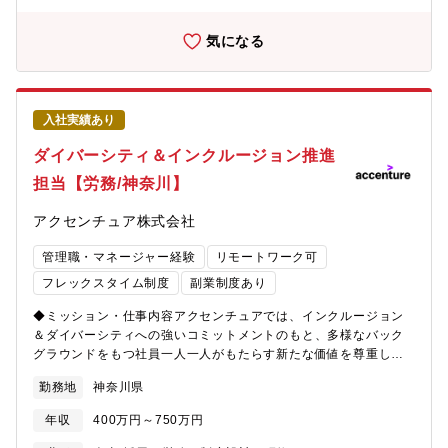
制・地政学・コンプライアンスなど、多様なリスクテーマに触れ
サービスなどです。特に外部要員調達は、提案活動やプロジェク
ながら、グローバル基準でのERM高度化を推進できます。■経営
ト遂行に直接関わるため、単なる購買オペレーションではなく、
気になる
層への直接的なエンゲージメントCXO（CEO, CFO, CRO）と対
事業インパクトを意識した調達判断が求められます。具体的に
峙し、企業の存続や成長に直結する重要課題の解決に取り組む機
は、・取引先との関係構築・品質管理、パフォーマンス管理・
会が多く、経営インパクトの大きな仕事に携われます。■日系なら
RFxの実施・価格交渉、価格低減・調達スキームの改善・新規構
ではの「手触り感」と「裁量」外資系のような「グローバル本社
築・導入・調達戦略の立案・推進をご担当いただきます。また、
入社実績あり
のツールのローカライズ」ではなく、オリジナルのERMモデルを
事業部のアサイン責任者、プロジェクト責任者、人事などと連携
ゼロから構想・構築できます。■テクノロジー×専門性のハイブリ
し、短期・長期の外部要員希望状況の情報の収集、デマンド／サ
ダイバーシティ＆インクルージョン推進
ッド環境ERMは現在、AIによるリスク予測やGRCツールの導入な
プライ調整、クライアント提案段階での調達支援も行います。本
ど、急速にデジタル化しています。「リスクの高度な知見」と
担当【労務/神奈川】
ポジションは、グローバル方針を日本に適用するための調整や交
「最新IT実装能力」の両方を兼ね備えた希少人材になれる環境を
渉、下請法、派遣法、不正競争防止法、支払い遅延などに関する
提示します。
アクセンチュア株式会社
コンプライアンス管理・推進も重要な役割です。アソシエイトマ
ネージャー職階では一定領域をリードし、メンバーを持ちながら
管理職・マネージャー経験
リモートワーク可
APACへの報告や調整を主導することが期待されています。スペシ
ャリスト職階では、よりジュニアなメンバーを業務面で牽引し、
フレックスタイム制度
副業制度あり
チーム全体の調達品質と推進力を高める役割が想定されていま
◆ミッション・仕事内容アクセンチュアでは、インクルージョン
す。
＆ダイバーシティへの強いコミットメントのもと、多様なバック
グラウンドをもつ社員一人一人がもたらす新たな価値を尊重し、
個性や能力に応じた成長を支援しています。長年、障がい者雇用
勤務地
神奈川県
にも取り組んでおり、その成果として多くの障がいのある方が活
躍しています。障がいのある社員の増加に伴い、受け入れ態勢を
年収
400万円～750万円
充実していくため、障がいのある社員のスーパーバイザーを募集