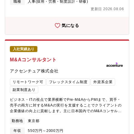
しています。人事本部（HR）労務部門に所属し、障がいのある社
職種
人事(採用・労務・制度設計・研修)
員が、各々の強みを生かして活躍し、安心して働くことができる
更新日 2026.08.06
ようにサポートするポジションです。主に、サテライトオフィス
にて、専門スキル（動画編集・自動化ツール開発・Webページ制
作など）を活用した 会社の 業務のサポートを担う障がいのある社
気になる
員の業務面での管理・監督・指導を行っていただきます。 ◆業務
内容・メンバーの勤怠管理・社内の各部署からの業務プロセス切
り出しとサテライトへの業務移管・メンバーへの業務に関する指
導・メンバーの業務進捗管理、業務量調整・メンバーからの相談
入社実績あり
受け・問題発生時の調整・会社へのレポーティング※サテライト
オフィスについて：障がいのある方の能力を生かすことを目的に
M&Aコンサルタント
設置されたオフィスのことで、データ入力、議事録の管理、文書
のPDF化、各種分析、リサーチ業務から、動画編集・自動化ツー
アクセンチュア株式会社
ル開発・Webページ制作まで、アクセンチュアのビジネス全体を
支える管理系業務を担っています。◆サテライト所在地：【神奈
リモートワーク可
フレックスタイム制度
外資系企業
川】みなとみらい、【宮城】仙台◆過去選考に入られた方のご経
副業制度あり
歴例-BPOサービス/コールセンター等におけるチームリードの経
験-ITサービス/コンサルティング会社等におけるチームリードやプ
ビジネス・ITの視点で業界横断でPre-M&AからPMIまで、買手・
ロジェクトマネジメントの経験-システム開発におけるチームリー
売手の両方に対するM&Aの実行を支援することでクライアントの
ドやプロジェクトマネジメントの経験-人材サービス会社における
企業価値の向上に貢献します。主に日本国内でのM&Aコンサルテ
チームリードやマネジメントの経験-営業部署のチームリードの経
ィングサービスの提供を行いますが、クライアントのニーズ次第
験-小売業界／アパレル業界／教育業界（塾・社会人スクール等）
勤務地
東京都
では日本企業の海外ビジネスの拡大に向けたGlobal M&Aの支援を
等におけるエリアマネージャーや店舗運営責任者の経験-人事／経
行います。その際にはグローバルのアクセンチュアM&Aプラクテ
年収
550万円～2000万円
理／購買等の事務チームにおけるチームリードやマネジメント経
ィスチームと共同でプロジェクトを推進します。また、従来から