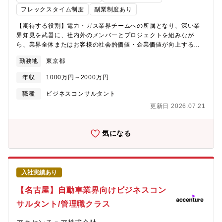
で先行する欧米のトレンドや支援事例にアクセスできることで最
フレックスタイム制度
副業制度あり
新技術にキャッチアップできる環境です。
【期待する役割】電力・ガス業界チームへの所属となり、深い業
界知見を武器に、社内外のメンバーとプロジェクトを組みなが
ら、業界全体またはお客様の社会的価値・企業価値が向上するた
めのプラン策定や変革の実行をリードします。【業務詳細】下記
勤務地
東京都
のようなテーマに携わり、業界全体、お客様の変革を全面的に支
援しています。■法的分離後の経営管理/収益性管理■デジタル・ト
年収
1000万円～2000万円
ランスフォーメーション■海外投資を含む新規ビジネス創出■エネ
ルギーポートフォリオマネージメント■カスタマーオペレーション
職種
ビジネスコンサルタント
【プロジェクト事例】■経営管理モデル策定支援■収益性管理モデ
更新日 2026.07.21
ル策定支援■海外発電事業投資支援■コールセンター変革支援■顧客
管理モデル改革支援■法的分離に向けた課題検討支援【ポジション
の魅力】グローバルネットワークとテクノロジーの強みを活かし
気になる
て最新かつ先進的な案件を扱っています。発電、送配電、エネル
ギー小売、マーケティング、人事・経理などすべての事業領域に
おいて、デジタルの力でクライアントのビジネスゴールの達成支
援を行うため、幅広い経験を積むことができ、市場価値が高まり
入社実績あり
ます。
【名古屋】自動車業界向けビジネスコン
サルタント/管理職クラス