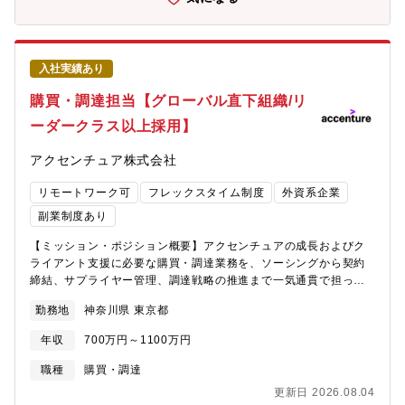
「守り」だけでなく「攻め」を支えるERM高度化に向けた取り組
み■情報セキュリティリスク対応・情報セキュリティ戦略の策定統
括、運用整備及び維持・プロジェクト内の情報セキュリティリス
ク軽減のための施策の検討、実行及びモニタリング・グループ全
入社実績あり
体のAI利活用に関するガバナンスの施策検討、実行、社内教育及
びモニタリング■危機管理・BCP対応・危機管理体制の整備及び実
購買・調達担当【グローバル直下組織/リ
行支援・事業継続計画の立案、体制整備及び実行支援■与信審査・
与信管理・信用調査の実施及び与信管理業務の遂行【募集背景】
ーダークラス以上採用】
規模拡大・成長、様々なビジネスモデル・マネタイズモデルの多
角化に伴い、グループ全体のリスクが多様化且つ複雑化する中、
アクセンチュア株式会社
FY30に向けたグループ全体のビジネス成長のために全社的なリス
クマネジメント（エンタープライズリスクマネジメント）の強化
リモートワーク可
フレックスタイム制度
外資系企業
が必要との認識に立ち、2026年4月から新たなユニットとして
副業制度あり
Enterprise Risk Management Unit（ERMユニット）が新設され
ました。ERMユニットとして、組織基盤の確立を目指すとともに
【ミッション・ポジション概要】アクセンチュアの成長およびク
本社を含む国内及び海外の各拠点に対するERM業務の遂行のた
ライアント支援に必要な購買・調達業務を、ソーシングから契約
め、ERM業務を担う人材を募集しています。【組織構成/2026年5
締結、サプライヤー管理、調達戦略の推進まで一気通貫で担って
月現在】現在2名（ダイレクター1名、アソシエイト1名）が所属し
いただくポジションとなります。APACのプロキュアメントチーム
勤務地
神奈川県 東京都
ています。【おすすめポイント】■「守り」から「攻め」へのキャ
直下の組織として、国内外のネットワークを活用しながら、日本
リア転換従来のコンプライアンス中心のリスク管理ではなく「リ
ビジネスのニーズとグローバル方針の双方を踏まえた調達活動を
年収
700万円～1100万円
スクを取ってリターンを最大化する」ための意思決定支援（ポー
推進するポジションです。【業務内容】主な調達領域は、アクセ
トフォリオ最適化や戦略的ERM）に携わることができます。■グ
ンチュアのクライアント向けサービスに必要となる外部委託先、
職種
購買・調達
ローバルリスクマネジメントへの挑戦国内に留まらず、海外拠点
SI、アウトソーシング、コンサルティング会社などに加え、社内
更新日 2026.08.04
を含めた全社横断のリスク管理に携われる環境です。各国の規
組織の成長に必要な研修サービス、人材紹介・派遣、自社利用IT