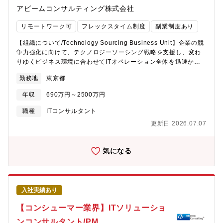
えたHR Transformationを通じて、経営の意図を実行に移せる人
アプローチを重視。AIと人間の協働により、業務効率化だけでな
アビームコンサルティング株式会社
事機能への変革を支援します。■Workforce & Talent
く、従業員のエンゲージメントの向上も実現。・企業のビジネス
Transformation人材ポートフォリオ（As-Is / To-Be）を基点に、
モデルを理解し、最適なAI戦略を設計。⑤AIXセンターでの研究開
リモートワーク可
フレックスタイム制度
副業制度あり
量・質・コストの観点から人材GAPを可視化し、事業戦略と連動
発:・生成AIをはじめとするAI技術の研究開発を行う専門組織
した人材戦略・調達・配置の最適化を担うチームです。データや
「AIXセンター」を設置。・様々なビジネスプロセスに応用可能な
【組織について/Technology Sourcing Business Unit】企業の競
AIの活用も含め、持続的に機能する人材マネジメントの確立を支
AI機能モジュールを多数蓄積。・国内外の生成AIの活用実態を広
争力強化に向けて、テクノロジーソーシング戦略を支援し、変わ
援します。■Talent Market & Development人材の流動性を高め、
範にリサーチし、最新のAI動向を把握するとともに、ユースケー
りゆくビジネス環境に合わせてITオペレーション全体を迅速かつ
ミスマッチを解消するための社内労働市場（Talent Market）の設
スを独自のデータベースとして蓄積。※AIX：AIトランスフォーメ
継続的に最適化していく組織で、クライアントと強固なリレーシ
計・定着を担うチームです。ポジションマネジメントやキャリア
勤務地
東京都
ーション【プロジェクト事例】・営業データ解析による勝ちパタ
ョンを構築し価値共創を進める原動力となることが求められま
自律、People Managerの役割設計を通じて、人材が活躍し続け
ーン抽出と営業支援ツール開発（エネルギー業界）・カスタマー
す。クライアントの成長戦略実現をグローバルでサポートする
られる仕組みづくりを支援します。【おすすめポイント】■「人材
年収
690万円～2500万円
サポート履歴のレコメンドによる問い合わせ対応業務効率化（情
「パートナー」として、クライアントと強固なリレーションを構
×経営×変革」を横断的に捉えることができる人事制度、採用、配
報通信）・新規事業アイデア創出システムの構築（情報通信）・
築し価値共創を進める原動力となるべく、国内外を問わず最新テ
職種
ITコンサルタント
置、育成、組織設計をバラバラに扱わず、人材を経営ポートフォ
商品展開パターン仮説の網羅的生成による商品企画業務の生産性
クノロジーを活用した運用最適化の構想から実現、テクノロジー
リオとしてとらえ直す変革に携わることができます。■人事コンサ
更新日 2026.07.07
向上（消費財）・社内
の進化に対応した継続的なオペレーションの効率化・高度化ま
ルタントに留まらない、事業・経営視点での価値発揮経営戦略、
で、戦略的オプティマイゼーションサービスをEnd-to-Endで提供
中期経営計画、事業戦略と直結した人材変革をリードします。■構
しています。【入社後のアサイン想定プロジェクト】国内企業の
気になる
想～実装まで一気通貫で関われるABeamならではの環境嘘のない
海外拠点支援に加えて、アジア発の強みを活かしたグローバル案
実行力、現場に根付くTransformationを重視します。■人的資本
件も数多くあります■スクラッチ開発の業務アプリケーションに対
経営の最前線で市場価値を高められる競合他社でも分業化が進む
して、顧客の業務を深く理解し、顧客のビジネスモデルや社会環
中、描き・設計ができ・実装まで行える経験を積むことができま
境の変化に対応するための強化・拡大を上流工程から実装工程ま
す。【プロジェクト事例】■エネルギー：経営の高度化を目指した
入社実績あり
でワンストップでサポートするプロジェクト■SAP以外の製品を導
事業再編（HD化/分社化/カンパニー制導入）における人事DD・
入済みのシステムおよびその周辺系システムに関する運用保守プ
【コンシューマー業界】ITソリューショ
PMI・人事組織改革支援■製造業：グループ・グローバル人事基幹
ロジェクト■各種SaaS製品を利用するシステムに対する運用保守
制度設計及び実現のための基盤・システム検討支援における統括
ンコンサルタント/PM
プロジェクト■サービスの効率化・高度化の推進を前提とした運用