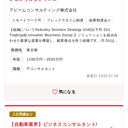
プロジェクトマネジメント■製造業：グループ・グローバル人事基
保守プロジェクト（グローバル案件含む）■多様なテクノロジーを
幹制度設計支援■食品卸/メーカー：人的資本経営方針策定および
アビームコンサルティング株式会社
包括したグローバル運用保守プロジェクト■SaaS製品を活用した
配置施策・制度設計支援■鉄道：人事戦略および基幹制度設計のア
システムに対する運用保守プロジェクト■AIを活用したシステムに
ドバイザリ
リモートワーク可
フレックスタイム制度
副業制度あり
対する運用保守プロジェクト
【組織について/Industry Solution Strategy Unit(以下IS SU)
Trading&Consumer Business Group 】ソリューションを組み合
わせた最適な提案を構築し、顧客接点を担う組織です。IS SUは、
ディスクリート製造・プロセス製造、商社・コンシューマー、金
勤務地
東京都
融、公共・産業インフラなど、産業別にビジネスグループを組成
し、業界知見に基づくCxOアジェンダ起点の変革テーマに対応し
年収
1100万円～2500万円
たクライアントの価値創出、課題解決、DX推進、AIネイティブエ
ンタープライズの実現をご支援しています。その中でも
職種
ITコンサルタント
Trading&Consumer Business Groupは、商社と食品/消費財/小
更新日 2026.07.28
売流通/ヘルスケア向けに、ITソリューションを活用した全社経営
改革、業務変革、バリューチェーン改革などのご支援をしていま
す。【期待する役割】食品/消費財/小売流通/ヘルスケアの全社
気になる
SCM改革、グループ経営基盤構築などの大規模プロジェクトを主
導頂きます。クライアントには、日系のグローバル企業も多く、
日本の本社を中心に基幹システムのグローバル展開を伴う大規模
プロジェクトも多く存在しています。【業務内容】■食品/消費財/
入社実績あり
小売流通/ヘルスケア業界におけるシステム導入プロジェクトのチ
ームリード■SCM戦略の策定やサプライチェーン改革の実現■DX
【自動車業界】ビジネスコンサルタント/
の推進■販売･調達管理プロセス等の業務標準化、営業支援組織等