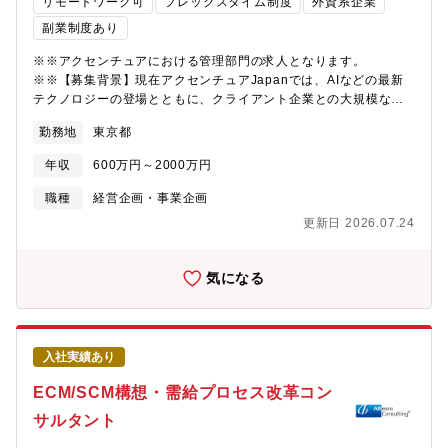
リモートワーク可
フレックスタイム制度
外資系企業
ースを身に着けることができます。■インダストリーコンサルティ
ング（業界別チーム）業界のスペシャリストとして、コンサルテ
副業制度あり
ィングのキャリアを築きます。世界各国において、お客様が業界
※※アクセンチュアにおける管理部門の求人となります。
を牽引していくために、業界のコンバージェンスを利用し、収益
※※【募集背景】現在アクセンチュアJapanでは、AIなどの最新
を改善しながら新たな成長機会を獲得できるよう、業界を超えた
テクノロジーの登場とともに、クライアント企業との大規模なビ
提携の促進を支援します。■テクノロジーストラテジー＆アドバイ
ジネスパートナーシップの締結やジョイントベンチャーの設立
ザリー「テクノロジーを起点としたお客様の抜本的な経営・事業
勤務地
東京都
等、クライアント企業の新規事業や事業変革に密接する案件のニ
トランスフォーメーション」「先端技術を用いた業界の垣根を超
ーズが年々増加しております。上記のような案件の受注・提案フ
えたイノベーションの創出」をミッションに、CEO/CxOをはじめ
年収
600万円～2000万円
ェーズにおいて、ディールストラクチャリング（DS）部では、現
とする経営層が抱える課題解決を支援します。【おすすめポイン
場の営業担当やコンサル部門パートナー（決裁者）、エンジニア
ト】■教育体制が手厚く、営業・営業企画・マーケティング・経営
職種
経営企画・事業企画
部門など社内関係者と連携して、最善の提案を作り上げていきま
企画・事業企画/開発・サービス企画/開発・DX推進など多様なご
更新日 2026.07.24
す。DS部としては、重要な案件においてクライアントに提供する
経験をお持ちの方が、コンサル未経験からでも大規模変革プロジ
サービスを、ビジネススキームの検討や事業のファイナンスモデ
ェクトに挑戦できる環境です。■クライアントの経営戦略立案から
ルの構築など、ビジネスディベロッパー/ファイナンススペシャリ
変革実行支援、運用まで一気通貫で支援ができることがアクセン
気になる
ストとして現場への提案作成支援を行っております。また、これ
チュア最大の強みです。
らの重要案件では、アクセンチュアに与える影響も大きく、国内
外の拠点のメンバーとの連携も豊富にございます。そして、
Japan・APACをはじめとした国内外のアクセンチュア経営ボード
入社実績あり
メンバーが経営判断を下すための意思決定判断支援なども行って
いただきます。【業務内容】・案件スキームの立案 大型トラン
ECM/SCM構想・需給プロセス改革コン
スフォーメーション案件、子会社カーブアウト、戦略的パートナ
サルタント
ーシップモデル、ジョイントベンチャー設立などのスキーム策
定。・ビジネスケース作成 財務モデルやビジネスケースを作成