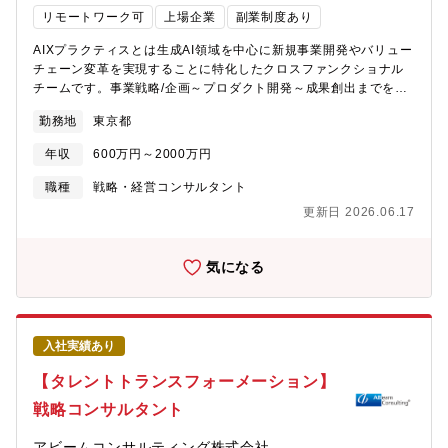
今までのご経験が活かせる領域、もしくは貢献領域が大きいプロ
リモートワーク可
上場企業
副業制度あり
ジェクトからアサインされます。■コンサルティングの特徴成果主
義×現場主義により、クライアントに確実に成果を届け、中長期的
AIXプラクティスとは生成AI領域を中心に新規事業開発やバリュー
な企業の進化・発展までをリードします。経営にはあらゆる要素
チェーン変革を実現することに特化したクロスファンクショナル
が複合的に絡んでいるため、当社の支援では、一部門や一機能を
チームです。事業戦略/企画～プロダクト開発～成果創出までを一
切り取った「プロジェクトベース」の機能支援ではなく、「カン
気通貫で支援しています。詳細は[こちら]
勤務地
東京都
パニーベース」の包括的な経営支援を行う「成果創出型のコンサ
(https://www.libcon.co.jp/solution/ai/generative-ai-
ルティング」が特徴です。■コンサルティングテーマ・経営戦略・
newbizdev/)生成AIによる新規事業開発支援ニーズの高まりを踏ま
年収
600万円～2000万円
組織戦略立案・PMI（M&A後の統合）支援 － 経営・組織体制設
え、経験者/未経験者ともに増員募集を行っております。生成AIに
計 － 組織・人事・カルチャー統合 － 業務オペレーション統
よる新規事業開発の変革が求められる背景インターネットの隆盛
職種
戦略・経営コンサルタント
合 － 社内コミュニケーション設計・人事制度・組織開発支援
やデジタル化の進行が根底からビジネスの構造を変革し未開の市
更新日 2026.06.17
－ 評価制度改定 － タレントマネジメント設計 －
場を創出する中、多くの企業においては既存事業だけでは継続成
MVV（Mission / Vision / Value）策定 － 組織開発・企業風土改
長が困難となっており、新規事業開発の重要性は日に日に増して
革・営業・マーケティング戦略支援 － セールス改革 － 統合後
います。事業開発に取り組む企業は年々増えている一方で、社会
気になる
の営業・マーケティング戦略再構築・新規事業開発支援・AI / DX
にインパクトを与え、新たな事業の柱にまで育つ新規事業が生み
を活用した業務改革・生産性向上支援など多岐に渡ります。社会
出される確率は決して高くはありません。企業内における新規事
課題となっている、サステナビリティ/地方創生/エネルギー自給自
業開発の成功にはゼロから事業を創出する感性やスキル、経営層
足といったテーマに関連するプロジェクトが多いのも特徴です。
や既存部門と折衝する組織調整力、事業リーダ人材の多大な時間
入社実績あり
（変更の範囲）会社の定める業務当社で働く魅力1）手触り感のあ
コストが必要となるためです。リブ・コンサルティングは多くの
る支援ができる当社の支援は戦略立案や機能の提供のみにとどま
クライアント企業の新規事業開発支援から得た知見と、独自で研
【タレントトランスフォーメーション】
らず、企画?実行支援まで関与します。成果主義×現場主義によ
究開発してきた生成AIを活用したメソッドをかけ合わせ、新規事
戦略コンサルタント
り、クライアントに確実に成果を届け、中長期的な企業の進化・
業開発における新しいソリューションを提供します。本支援によ
発展までをリードします。自分の仕事がクライアントや消費者、
り100業界の調査、40トレンドの考察、800件の業界重要課題抽
アビームコンサルティング株式会社