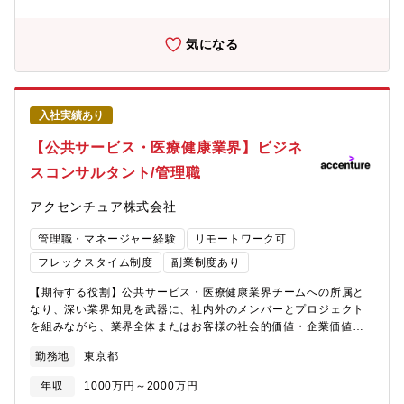
ーサーとして、立ち上げチームの一員として活躍してもらいま
す。【プロジェクト事例】■eCommerce・プラットフォーマーに
よる小売企業買収に伴うITカーブアウトプロジェクト・アパレル
気になる
業界におけるOMOプラットフォーム構築・プラットフォーマーに
対するデータドリブンコンサルティング■Payment Fintech・非金
融事業者に対するBaaS（Bank as a Service）導入支援・QRコー
ド決済事業者におけるデータドリブンマーケティング支援■AD
入社実績あり
Marketing・データドリブンでの広告営業効率化支援・ポータルサ
イトの魅力/広告売上UPのためのUX/コンテンツ高度化支援・クー
【公共サービス・医療健康業界】ビジネ
ポンプラットフォーム構想に基づくOMOサービス設計、プロダク
スコンサルタント/管理職
ト開発マネジメント支援・ブランド広告主向けマーケティング商
材群のプロダクト設計と開発マネジメント支援■Ecosystem・イン
アクセンチュア株式会社
ターネット・プラットフォーム企業におけるHRトランスフォーメ
ーション・デジタルネイティブ人材の次世代デジタル・データサ
管理職・マネージャー経験
リモートワーク可
イエンス教育・バーティカルサービスのUXデザイン・GtM戦略策
定・画期的要素技術のセールス・マーケティング戦略策定・顧客
フレックスタイム制度
副業制度あり
の消費購買実データに基づくデジタルサービスの加盟店拡大
【期待する役割】公共サービス・医療健康業界チームへの所属と
【Accentureの強み】■インターネット業界の新規ビジネスや新サ
なり、深い業界知見を武器に、社内外のメンバーとプロジェクト
ービス創出のプロジェクトに携わっているコンサルタント数は、
を組みながら、業界全体またはお客様の社会的価値・企業価値が
業界最大級。■どの企業よりもインターネット業界の知見をもち、
向上するためのプラン策定や変革の実行をリードします。【業務
コマースや広告、Fintechなど最先端のプロジェクト事例を多数実
勤務地
東京都
詳細】下記のようなテーマに携わり、業界全体、クライアントの
施していることにより先行優位を築いていることで業界で圧倒的
変革を全面的に支援しています。■中央官庁主導の産業別成長戦略
なポジションを構築。■GAFAやBATなどグローバルなインターネ
年収
1000万円～2000万円
（政策立案）■中央官庁・地方自治体のデジタル・トランスフォー
ット業界の知見や事例の活用、グローバルネットワーク自体の活