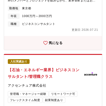
外のメンバーとプロジェクトを組みながら、業界全体またはお客
様の社会的価値・企業価値が向上するためのプラン策定や変革の
勤務地
東京都
実行をリードします。【業務詳細】下記のようなテーマに携わ
り、業界全体、お客様の変革を全面的に支援しています。■素材
年収
1000万円～2000万円
（鉄鋼、非鉄金属、製紙パルプ、セメント等）業界の産業別成長
戦略■素材業界におけるグローバル戦略（市場開拓・グローバル
職種
ビジネスコンサルタント
SCM）・PMI（M&A後の戦略～実行支援、組織改革）の戦略から
更新日 2026.07.21
実行まで■素材業界におけるデジタル・トランスフォーメーション
■素材業界のカーボンニュートラル戦略から実行まで■業界横断的
や業界破壊（ディスラプション）に向けた戦略から実行まで【プ
気になる
ロジェクト事例】■企業価値向上・新規事業立ち上げ・企業価値向
上に向けた施策化、PDCA運営・新たな柱となる新規事業の立ち
上げ支援■デジタル営業＆マーケティング・顧客リサーチを高める
顧客エクスペリエンス向上・プライシング・ガバナンス・営業超
入社実績あり
効率化（ハイパーセールスオートメーション）■サステナビリテ
ィ・カーボンニュートラルの実現に向けたCO2マネジメントシス
【石油・エネルギー業界】ビジネスコン
テムの導入・グリーン鋼材へのシフト■タレントマネジメント・デ
サルタント/管理職クラス
ータを起点としたタレント管理（タレマネデータ利活用）・人財
ポートフォリオ可視化■AI・Gen-AIとの協働による新たなオペレ
アクセンチュア株式会社
ーションモデルの設計・AIを活用したサプライチェーンの高度
化、プラットフォーム構築【ポジションの魅力】■成長戦略の企画
管理職・マネージャー経験
リモートワーク可
～実行、全社DXの実現など、様々なサービスで素材業界クライア
ントの支援を行うため、幅広い経験を積むことができ、市場価値
フレックスタイム制度
副業制度あり
が高まります。 ■クライアント企業の新たな柱となりうる新規事