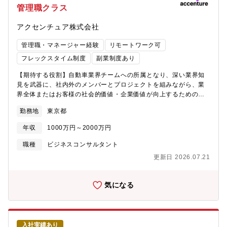
管理職クラス
の業務効率化【特徴】■メンバー◎食品/消費財/小売流通/ヘルスケ
アの業界専門性を持った人材の集団◎業界の特性上、経営管理・
アクセンチュア株式会社
経営改革に加え、SCM改革を中心とした知識を有している■プロ
ジェクト◎改革を推進する上で、クライアント全体を巻き込む活
管理職・マネージャー経験
リモートワーク可
動となることが多く、大規模プロジェクトの比率が高い◎全社改
革への取り組みが多いため、Tier1アカウントの経営層(CxO)との
フレックスタイム制度
副業制度あり
接点が多い◎日系のグローバル企業が多く、グローバルでのビジ
【期待する役割】自動車業界チームへの所属となり、深い業界知
ネス機会が多い
見を武器に、社内外のメンバーとプロジェクトを組みながら、業
界全体またはお客様の社会的価値・企業価値が向上するためのプ
ラン策定や変革の実行をリードします。【業務詳細】製造業のお
勤務地
東京都
客様は大きな変革局面にあり、デジタルやITを活用した社内の改
革、新しいテクノロジーを梃子にした新規ビジネスの立ち上げ、M
年収
1000万円～2000万円
＆Aによる新収益機会獲得等々の大きな改革が不可欠です。本ポジ
ションでは自動車業界コンサルタントとして、下記のようなテー
職種
ビジネスコンサルタント
マに携わり、業界全体、お客様の変革を全面的に支援していま
更新日 2026.07.21
す。■自動車販売オペレーションBPR/BPO■全社業務変革構想・実
践■エンタープライズアーキテクチャー戦略・レガシーモダナイゼ
ーション■R＆Dアウトソーシング■Software Defined Car■EV開
気になる
発■カーボンニュートラル・サステナビリティ■ブランド戦略/D2C
モデル構築【プロジェクト事例】テクノロジーを活用した事業開
発からデジタル業務改革まで、企業のみならずモビリティ業界の
構造を変えるようなトランスフォーメーションのプランニングか
入社実績あり