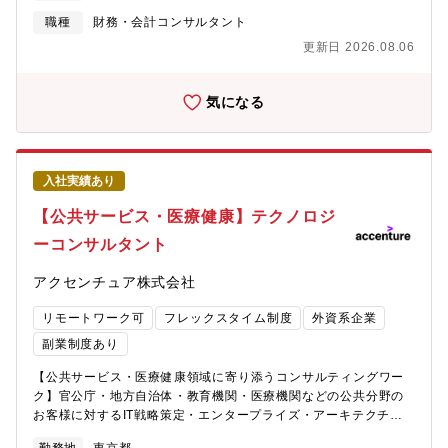
験-医療業界／福祉業界（就労移行支援事業所を含む）におけるチ
既存事業に対して最も大きなインパクトを与える経営手法であっ
職種
財務・会計コンサルタント
ームリードやマネジメントの経験
たM&Aに、Digitalの力を駆使して企業価値の飛躍的な向上実現に
更新日 2026.08.06
向けたご支援を行います。アクセンチュアM&Aプラクティスの強
みである「M&A x Digital x IT」を最大限に活用し、一緒にクライ
アントの企業価値最大化を実現していきましょう。【プロジェク
気になる
ト事例】■Deal Execution支援（ターゲットスクリーニング、対
象会社コンタクトなど）■Day1支援（Day1オペレーション立上に
向けたTSA締結/新オペレーション立上実行支援）■バリューアッ
プ実行支援（DXも含めたバリューアップ施策の立案と実行支援）
入社実績あり
■カーブアウト実行支援（事業を切り離す際に発生するスタンドア
ロンイシューの特定とTSA売手案の立案支援） ■IT統合実行支援
【公共サービス・医療健康】テクノロジ
（会社統合・TSA Exitに向けたIT構築支援と全体ITプロジェクト
ーコンサルタント
マネジメント）【ポジションの魅力】★M＆A未経験からでもチャ
レンジできる貴重な求人です。★Pre-M&AからPost-M&Aまで、
アクセンチュア株式会社
End to Endで支援するため、幅広い経験が積めます。★アクセン
チュアの強みであるグローバルネットワーク／テクノロジーを活
リモートワーク可
フレックスタイム制度
外資系企業
用して最新かつ先進的な案件を扱っています。
副業制度あり
【公共サービス・医療健康領域に寄り添うコンサルティングワー
ク】官公庁・地方自治体・教育機関・医療機関などの公共分野の
お客様に対するIT戦略策定・エンタープライズ・アーキテクチャ
ー策定から、システムの導入、業務システム最適化、定着の支