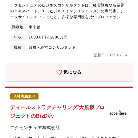
（問い合わせを受けるだけでなく発見・指摘することも含みます
アクセンチュアのビジネスコンサルタントは、経営戦略や各業界
）に対するリスク低減策の検討やアドバイス、または対策自体の
のエキスパート、BI（ビジネスインテリジェンス）の専門家、デ
実行・推進頂きます。【本ポジションの魅力】・プロジェクトに
ータサイエンティストなど、多様な専門性を持つプロフェッショ
おける法務担当として、契約法務業務のみならず、リスク管理や
ナルで構成されています。それぞれの専門性を掛け合わせなが
コンプライアンス、法務視点での提案・交渉支援等、法務として
勤務地
東京都
ら、お客様独自の変革の実現を支援しています。また、各チーム
の総合力が身につきます。・未経験からご入社された方も非常に
には経験者採用として入社する社員も多く、その多くがコンサル
多く、6か月間のOJT体制、社内の法務研修コンテンツなどキャッ
年収
1000万円～2000万円
ティング未経験者です。これまで培ってきた業界知見や専門スキ
チアップのための環境が非常に充実しております。
ルに、アクセンチュアが強みとするデジタルやグローバルの知
職種
戦略・経営コンサルタント
見、最新事例を掛け合わせることで、新たな価値やイノベーショ
更新日 2026.07.14
ンを創出しています。配属先の候補となるチームは下記の通りで
す。本ポジションは、ビジネスコンサルタントとして以下すべて
のポジションにご応募頂くことに同意頂いている前提となりま
気になる
す。皆様のご希望と経験を鑑み選考の中で最適なポジションをご
案内させていただきます。働き方はプロジェクトベースであり、
部門や専門領域を越えてチームを組成し、One Accentureとして
お客様に価値を提供しています。そのため、入社後はご自身の志
入社実績あり
向やキャリアビジョンに応じて、業界・テーマ・ソリューション
を横断した多様なキャリアを描くことが可能です。■ファンクショ
ディールストラクチャリング/大規模プロ
ンコンサルティング（企業の部門別チーム）事業戦略・経営管
ジェクトのBizDev
理、販売・サービス・マーケティング、ロジスティクス・サプラ
イチェーン、組織開発・人材育成、財務・経理、M&Aなど、クラ
アクセンチュア株式会社
イアントの各領域に特化した変革を推進するグループです。業界
を横断してプロジェクトを経験でき、コンサルタントとしてのベ