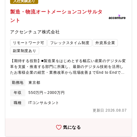
入社実績あり
製造・物流オートメーションコンサルタ
ント
アクセンチュア株式会社
リモートワーク可
フレックスタイム制度
外資系企業
副業制度あり
【期待する役割】■製造業をはじめとする幅広い産業のデジタル変
革を支援・推進する部門に所属し、最新のデジタル技術を活用し
たお客様企業の経営・業務改革から現場改善までEnd to Endで支
援します。■国内の少子高齢化が進む中で、需要予測の高度化、迅
勤務地
東京都
速・効率的なエネルギー流通網の構築、AGVやロボットによる倉
庫業務の省力化は、あらゆる製造業・小売業にとって喫緊の課題
年収
550万円～2000万円
であり、アクセンチュアでは、最新のデジタル技術を活用し、顧
客企業のサプライチェーン・ロジスティクス改革の支援を推進し
職種
ITコンサルタント
ています。【業務内容】生産及び物流領域におけるクライアント
更新日 2026.08.07
に対し、ロボット技術やAI等を活用した自動化の支援をします。■
自動化/ロボティックス戦略/物流デジタルトランスフォーメーショ
ン戦略の立案と実行推進 ■高度なオートメーション技術による工
気になる
場/プラントの自動保全操業/産業ロボット導入■倉庫移転, 新設に伴
う構想支援, 業務支援■最新デジタルテクノロジー活用（AI, ロボッ