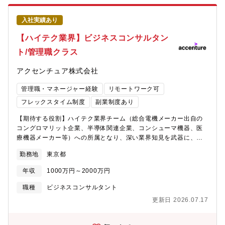
■基幹システム刷新支援■メタバースサービス戦略■全社DX変革構
想支援■新規デジタルメディアサービス構想【ポジションの魅力】
入社実績あり
■新規事業開発支援、DX改革推進、ESG・SDGs支援など様々な
サービスでクライアントの支援を行うため、幅広い経験を積むこ
【ハイテク業界】ビジネスコンサルタン
とができ、市場価値が高まります。■グローバルネットワークとテ
ト/管理職クラス
クノロジーの強みを活かして最新かつ先進的な案件を扱っていま
す。技術面で先行する欧米のトレンドや支援事例にアクセスでき
アクセンチュア株式会社
ることで最新技術にキャッチアップできる環境です。
管理職・マネージャー経験
リモートワーク可
フレックスタイム制度
副業制度あり
【期待する役割】ハイテク業界チーム（総合電機メーカー出自の
コングロマリット企業、半導体関連企業、コンシューマ機器、医
療機器メーカー等）への所属となり、深い業界知見を武器に、社
内外のメンバーとプロジェクトを組みながら、業界全体またはお
勤務地
東京都
客様の社会的価値・企業価値が向上するためのプラン策定や変革
の実行をリードします。【業務詳細】下記のようなテーマに携わ
年収
1000万円～2000万円
り、業界全体、お客様の変革を全面的に支援しています。■ハイテ
ク企業における成長戦略の策定と実現■業界横断課題への提言・企
職種
ビジネスコンサルタント
業横断の業界再編（SDGs, Society5.0, テクノロジー起点での市
更新日 2026.07.17
場の創造的破壊）■デジタルテクノロジーを活用したAs-a-Service
新規事業企画・構築■B2B、B2Cビジネスのデジタルトランスフォ
ーメーション■グローバルオペレーションの統合・最適化【プロジ