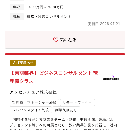
向上を全面的に支援しています。■経営戦略（ビジョン/ポートフ
年収
1000万円～2000万円
ォリオ戦略・グローバル戦略・M&A/PMI・HR戦略等）の構想か
ら実行まで■事業革新（ビジネスモデル改革・イノベーション・サ
職種
戦略・経営コンサルタント
ステナビリティ等）の戦略から実行まで■デジタルトランスフォー
更新日 2026.07.21
メーション（業務改革・競争力強化・ビジネスモデル改革等）の
戦略から実行まで■IT/DXインフラの近代化や効率的な維持運用の
戦略から実行まで■業界横断連携や業界破壊（業界再編・循環経済
気になる
化等）に向けた産業革新の戦略から実行まで【プロジェクト事
例】■中期/長期経営計画、グローバル戦略（グローバルSCM、組
織統合）■全社デジタルトランスフォーメーション（SCM・マー
ケ・R&D・生産・経営のデジタル化）■データドリブンの利益改
入社実績あり
善/コスト削減■BPR/BPOによる抜本的な本社業務効率化■デジタ
ル技術を活用したビジネスモデル革新■基幹システム刷新・データ
【素材業界】ビジネスコンサルタント/管
プラットフォームの構築■サーキュラーエコノミープラットフォー
理職クラス
ムの構築【ポジションの魅力】■国内唯一の化学業界専門コンサル
部隊として、クライアントの経営戦略の構想から実行、全社
アクセンチュア株式会社
DX（R＆D・SCM・マーケ）の実現など、様々なサービスで支援
を行うため、幅広い経験を積むことができ、市場価値が高まりま
管理職・マネージャー経験
リモートワーク可
す。 ■クロスボーダー案件も多く、英語が得意な方は語学力を活
かすことができます。
フレックスタイム制度
副業制度あり
【期待する役割】素材業界チーム（鉄鋼、非鉄金属、製紙パル
プ、セメント等）への所属となり、深い業界知見を武器に、社内