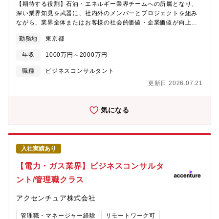
【期待する役割】石油・エネルギー業界チームへの所属となり、
業の立ち上げ支援も行っており、素材業界における同様のご経験
深い業界知見を武器に、社内外のメンバーとプロジェクトを組み
が活かせるポジションです。
ながら、業界全体またはお客様の社会的価値・企業価値が向上す
るためのプラン策定や変革の実行をリードします。【業務詳細】
勤務地
東京都
下記のようなテーマに携わり、業界全体、クライアントの変革を
全面的に支援しています。■石油・エネルギーの産業別成長戦略■
年収
1000万円～2000万円
石油・エネルギー業界におけるデジタル・トランスフォーメーシ
ョン■再生エネルギーなど、新エネルギー領域への政策や事業戦略
職種
ビジネスコンサルタント
立案から実行まで■石油・エネルギー業界でのPMI(M&A後の戦略
更新日 2026.07.21
～実行支援、組織改革)や自由化に伴う戦略から実行まで【プロジ
ェクト事例】■企業価値向上・新事業支援・全社業務改革の企画・
実行支援・基幹システムを活用したデータトリブン経営改革支
気になる
援・全社カーボンニュートラル戦略策定支援・再エネ事業戦略策
定および立上げ支援・PMIによる事業・機能戦略から実行■デジタ
ル営業＆マーケティング・デジタルを活用した燃料油販売・営業
の変革・ブランド戦略見直しおよびプロモーション推進支援■サプ
入社実績あり
ライチェーン・トレーディング管理システム導入支援・供給計画
業務の見直しおよびスケジューラー導入・ICT技術を活用した陸上
【電力・ガス業界】ビジネスコンサルタ
配送最適化【ポジションの魅力】■石油事業の効率化・最適化、お
ント/管理職クラス
よび新エネルギー領域の創出・拡大に向けて、戦略策定から業務
実行、システム構築等、クライアントに伴走しながら一気通貫で
アクセンチュア株式会社
幅広くサービス提供、実行支援を行う経験を積むことができ、市
場価値が高まります。 ■グローバルネットワークとテクノロジー
管理職・マネージャー経験
リモートワーク可
の強みを活かして最新かつ先進的な案件を扱っています。技術面