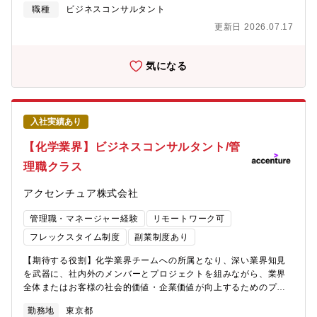
メーション■独立行政法人、大学を含む教育機関、公的法人、政府
用（海外オフィスとの連携）により、グローバルスケールの変革
職種
ビジネスコンサルタント
系事業会社の変革■スマートシティ、地方創生 ■ヘルスケア産業
を実現することが可能。■デジタルやテクノロジー、BPOなどの実
更新日 2026.07.17
【プロジェクト事例】■中央官庁に向けた特定産業の成長戦略策定
行部隊を持ち、単なるアドバイザリーに留まらず、クライアント
■マイナンバーカードの導入促進、スマートシティのプランニン
の変革を共に実現するパートナーになることが可能。（協業や合
グ、実践支援■国立大学の経営統合における計画策定、実行支援■
弁会社設立などの形態を取ることもあり）■多くのアライアンス
気になる
独立行政法人、政府系事業会社、公的法人の運営モデル高度化、
（マイクロソフトとの合弁会社運営、SAP社との次世代ERP共同
効率化■医療産業に関する産業構造変革、パイロットプロジェクト
開発など）、グローバルのイノベーションセンターなどにより、
の実行支援■外国企業の誘致、訪日観光客拡大、日本企業の海外展
テクノロジー自体に強みがある。【おすすめポイント】インター
開支援【ポジションの魅力】■国や人々の生活基盤を支える社会的
ネット業界のリーディングカンパニーの多くを支援しており、お
入社実績あり
意義の大きいプロジェクトを担えます。■デジタル技術を活用し
客様の一員となって新規事業を作っていくことができます。自分
て、行政機関の課題解決や市民のニーズに沿った行政サービスの
が実行したことがすぐに世の中にローンチされ、目に見えて成果
【化学業界】ビジネスコンサルタント/管
実現に貢献できます。■中央官庁・自治体・大学・病院など様々な
が実感できることが魅力です。関わったプロジェクトが世の中に
理職クラス
公共機関での大規模案件の支援実績が多数あり、業界リーディン
出てくることを体感できます。
グポジションを確立しております。
アクセンチュア株式会社
管理職・マネージャー経験
リモートワーク可
フレックスタイム制度
副業制度あり
【期待する役割】化学業界チームへの所属となり、深い業界知見
を武器に、社内外のメンバーとプロジェクトを組みながら、業界
全体またはお客様の社会的価値・企業価値が向上するためのプラ
ン策定や変革の実行をリードします。【業務詳細】下記のような
勤務地
東京都
テーマを切り口として、化学業界のお客様の企業変革と企業価値