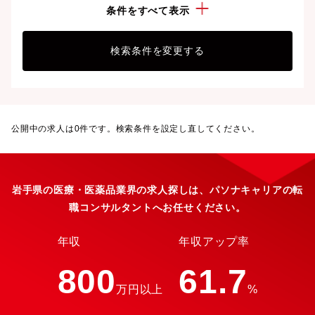
勤務地：
岩手県
条件をすべて表示
検索条件を変更する
公開中の求人は
0
件です。検索条件を設定し直してください。
岩手県の医療・医薬品業界の求人探しは、パソナキャリアの転
職コンサルタントへお任せください。
年収
年収アップ率
800
61.7
万円以上
%