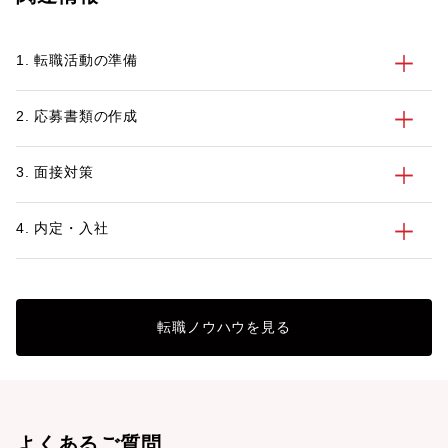
採用活動を行っている企業様から、様々な
求人のご依頼をいただいておりますので、
1. 転職活動の準備
求職者の方々皆様に合った情報提供や求人
のご提案が可能です。製薬業界での転職支
援実績が豊富なシニアコンサルタントも多
2. 応募書類の作成
数在籍しておりますので、転職や採用に関
しての情報収集やお困りごとがあれば、ぜ
ひパソナへご連絡ください。
3. 面接対策
4. 内定・入社
転職ノウハウを見る
よくあるご質問