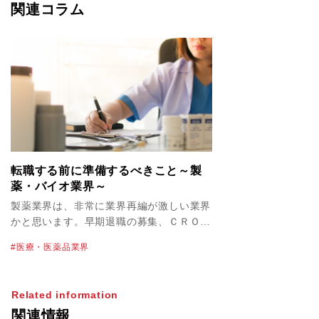
関連コラム
転職する前に準備するべきこと～製
薬・バイオ業界～
製薬業界は、非常に業界再編が激しい業界
かと思います。早期退職の募集、ＣＲＯの
経営統合、上場廃止など昨年度から今年に
医療・医薬品業界
かけても多くのニュースがありました。同
業界では1社でキャリアを積んでいくだけ
ではなく他社での活躍のチャンスを考えな
Related information
がら柔軟に経験値を積んでいく必要がある
関連情報
と思っています。 パソナでは、積極的に